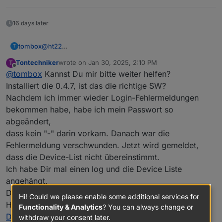
16 days later
tombox
@
ht22
T
Instanzen
Tontechniker
wrote on
Jan 30, 2025, 2:10 PM
T
Experten Ansicht
last edited by
Offline
@
tombox
Kannst Du mir bitte weiter helfen?
Instanz auf info klicken und log level auf debug setzen
Instanz neustarten
Installiert die 0.4.7, ist das die richtige SW?
Protokoll auswählen und rauskopieren
Nachdem ich immer wieder Login-Fehlermeldungen
bekommen habe, habe ich mein Passwort so
abgeändert,
dass kein "-" darin vorkam. Danach war die
Fehlermeldung verschwunden. Jetzt wird gemeldet,
dass die Device-List nicht übereinstimmt.
Ich habe Dir mal einen log und die Device Liste
angehängt.
Danke für Deine Mühe
Hi! Could we please enable some additional services for
Hans
Functionality & Analytics
? You can always change or
Downloads.zip
withdraw your consent later.