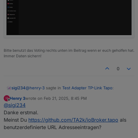
Bitte benutzt das Voting rechts unten im Beitrag wenn er euch geholfen hat.
Immer Daten sichern!
0
@
henry-3
sagte in
Test Adapter TP-Link Tapo
:
sigi234
3 Varianten versucht und dreimal Erfolg.
Henry 3
wrote on
Feb 21, 2025, 8:45 PM
H
last edited by
Ro75.
Offline
@
sigi234
Moin!
Wo ist jetzt der Tapo Adapter zu finden?
Danke erstmal.
https://github.com/TA2k/ioBroker.tapo
In der Beta, NPM und Github kann ich ihn nicht
Meinst Du
https://github.com/TA2k/ioBroker.tapo
als
mehr sehen. Ich hatte iobroker neu aufgesetzt.
benutzerdefinierte URL Adresseeintragen?