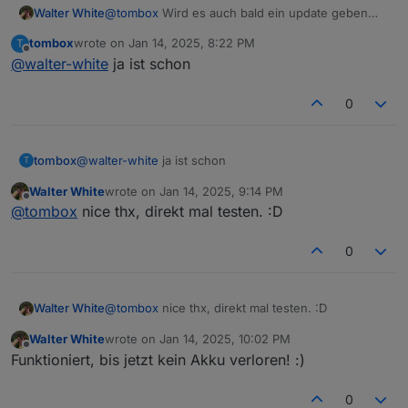
Walter White
@
tombox
Wird es auch bald ein update geben
welches die Akku Geräte nicht belastet?
tombox
wrote on
Jan 14, 2025, 8:22 PM
T
Kameras kann die app zwar auch per geofencing
last edited by
Offline
@
walter-white
ja ist schon
steuern, aber die steckdose für die wama ist halt
auch tot solange man den Adapter deaktiviert
lassen muss.
0
tombox
@
walter-white
ja ist schon
T
Walter White
wrote on
Jan 14, 2025, 9:14 PM
last edited by
Offline
@
tombox
nice thx, direkt mal testen. :D
0
Walter White
@
tombox
nice thx, direkt mal testen. :D
Walter White
wrote on
Jan 14, 2025, 10:02 PM
last edited by
Offline
Funktioniert, bis jetzt kein Akku verloren! :)
0