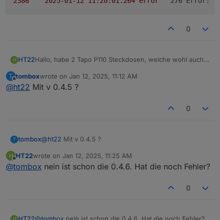
2386	
2025-01-12 11:20:01.264	
error
276 Error:
R
0
Hallo, habe 2 Tapo P110 Steckdosen, welche wohl auch
HT22
H
erkannt werden. Leider bekomme ich zahlreiche
tombox
wrote on
Jan 12, 2025, 11:12 AM
T
Fehlermeldungen in Dauerschleife sobald ich den
code_text

last edited by
Offline
@
ht22
Mit v 0.4.5 ?
Adapter starte. Habe ich hier irgendwo einen Fehler
tapo.0

beim einrichten oder werden diese Steckdosen nicht
2386	2025-01-12 11:20:01.268	info	KLAP Auth
supportet? Danke für eine kurze Rückmeldung.
tapo.0

0
tombox
@
ht22
Mit v 0.4.5 ?
T
HT22
wrote on
Jan 12, 2025, 11:25 AM
H
last edited by
Offline
@
tombox
nein ist schon die 0.4.6. Hat die noch Fehler?
0
HT22
@
tombox
nein ist schon die 0.4.6. Hat die noch Fehler?
H