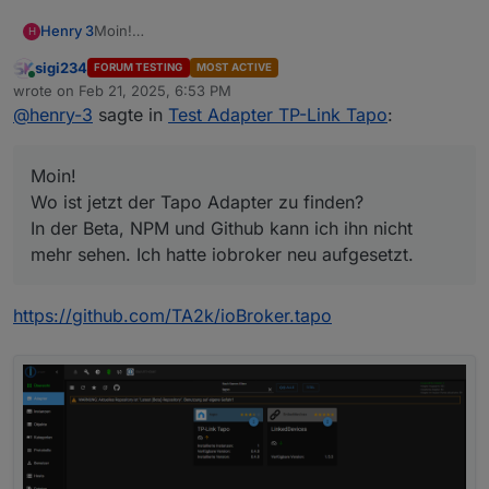
Henry 3
Moin!
H
Wo ist jetzt der Tapo Adapter zu finden?
sigi234
FORUM TESTING
MOST ACTIVE
In der Beta, NPM und Github kann ich ihn nicht mehr
Online
wrote on
Feb 21, 2025, 6:53 PM
sehen. Ich hatte iobroker neu aufgesetzt.
last edited by
@
henry-3
sagte in
Test Adapter TP-Link Tapo
:
Moin!
Wo ist jetzt der Tapo Adapter zu finden?
In der Beta, NPM und Github kann ich ihn nicht
mehr sehen. Ich hatte iobroker neu aufgesetzt.
https://github.com/TA2k/ioBroker.tapo