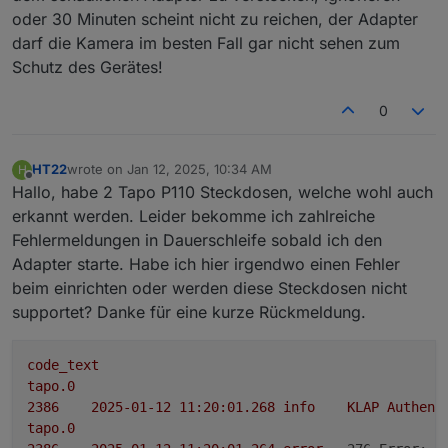
oder 30 Minuten scheint nicht zu reichen, der Adapter
darf die Kamera im besten Fall gar nicht sehen zum
Schutz des Gerätes!
0
HT22
wrote on
Jan 12, 2025, 10:34 AM
H
last edited by
Offline
Hallo, habe 2 Tapo P110 Steckdosen, welche wohl auch
erkannt werden. Leider bekomme ich zahlreiche
Fehlermeldungen in Dauerschleife sobald ich den
Adapter starte. Habe ich hier irgendwo einen Fehler
beim einrichten oder werden diese Steckdosen nicht
supportet? Danke für eine kurze Rückmeldung.
code_text
tapo.0
2386	
2025-01-12 11:20:01.268	
info
KLAP
Authent
tapo.0