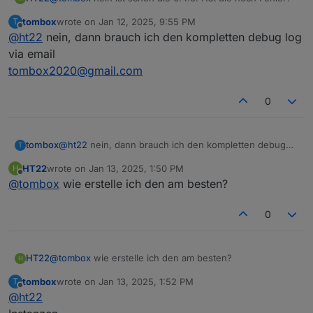
tombox
wrote on
Jan 12, 2025, 9:55 PM
T
last edited by
Offline
@
ht22
nein, dann brauch ich den kompletten debug log
via email
tombox2020@gmail.com
0
tombox
@
ht22
nein, dann brauch ich den kompletten debug
T
log via email
HT22
wrote on
Jan 13, 2025, 1:50 PM
H
tombox2020@gmail.com
last edited by
Offline
@
tombox
wie erstelle ich den am besten?
0
HT22
@
tombox
wie erstelle ich den am besten?
H
tombox
wrote on
Jan 13, 2025, 1:52 PM
T
last edited by
Offline
@
ht22