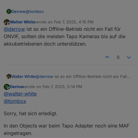
@
tombox
Derrow
D
Walter White
wrote on
Feb 7, 2025, 4:15 PM
Habe eine Tapo C200 Cam, aber keine subscription
last edited by
Offline
@
derrow
ist so ein Offline-Betrieb nicht ein Fall für
auf dem Tapo server, deswegen findet wohl der
Adapter meine Cam nicht.
Fehlermeldung ist im Log immer: warn Login failed
ONVIF, sollten die meisten Tapo Kameras bis auf die
using cached device list
akkubetriebenen doch unterstützen.
Kann ich irgendwas machen, damit die Cam nur lokal
gesucht wird?
0
Würde gerne einfach die IP der Cam an den Adapter
Derrow
übergeben, und die soll er dann verwenden.
Walter White
@
derrow
ist so ein Offline-Betrieb nicht ein Fall
für ONVIF, sollten die meisten Tapo Kameras bis
Derrow
wrote on
Feb 7, 2025, 5:14 PM
D
auf die akkubetriebenen doch unterstützen.
last edited by
Offline
@
walter-white
@
tombox
Sorry, hat sich erledigt.
In den Objects war beim Tapo Adapter noch eine MAF
eingetragen.