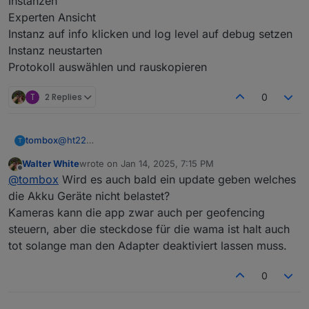
Instanzen
Experten Ansicht
Instanz auf info klicken und log level auf debug setzen
Instanz neustarten
Protokoll auswählen und rauskopieren
T
2 Replies
0
tombox
@
ht22
T
Instanzen
Walter White
wrote on
Jan 14, 2025, 7:15 PM
Experten Ansicht
last edited by
Offline
@
tombox
Wird es auch bald ein update geben welches
Instanz auf info klicken und log level auf debug setzen
Instanz neustarten
die Akku Geräte nicht belastet?
Protokoll auswählen und rauskopieren
Kameras kann die app zwar auch per geofencing
steuern, aber die steckdose für die wama ist halt auch
tot solange man den Adapter deaktiviert lassen muss.
0