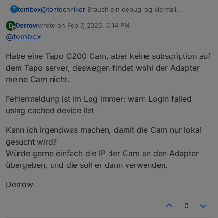
tombox
@
tontechniker
Brauch ein debug log via mail
T
tombox2020@gmail.com
Derrow
wrote on
Feb 7, 2025, 3:14 PM
D
last edited by
Offline
@
tombox
Habe eine Tapo C200 Cam, aber keine subscription auf
dem Tapo server, deswegen findet wohl der Adapter
meine Cam nicht.
Fehlermeldung ist im Log immer: warn Login failed
using cached device list
Kann ich irgendwas machen, damit die Cam nur lokal
gesucht wird?
Würde gerne einfach die IP der Cam an den Adapter
übergeben, und die soll er dann verwenden.
Derrow
0