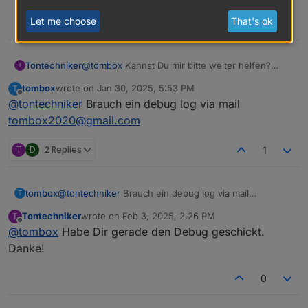
Let me choose
That's ok
0
Tontechniker
@
tombox
Kannst Du mir bitte weiter helfen?
T
Installiert die 0.4.7, ist das die richtige SW?
tombox
wrote on
Jan 30, 2025, 5:53 PM
T
Nachdem ich immer wieder Login-
last edited by
Offline
@
tontechniker
Brauch ein debug log via mail
Fehlermeldungen bekommen habe, habe ich
mein Passwort so abgeändert,
tombox2020@gmail.com
dass kein "-" darin vorkam. Danach war die
Fehlermeldung verschwunden. Jetzt wird
T
D
2 Replies
1
gemeldet, dass die Device-List nicht
übereinstimmt.
Ich habe Dir mal einen log und die Device Liste
tombox
@
tontechniker
Brauch ein debug log via mail
T
angehängt.
tombox2020@gmail.com
Danke für Deine Mühe
Tontechniker
wrote on
Feb 3, 2025, 2:26 PM
T
last edited by
Hans
Offline
@
tombox
Habe Dir gerade den Debug geschickt.
Downloads.zip
Danke!
0