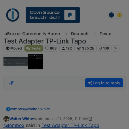
Skip to content
ioBroker Community Home
Deutsch
Tester
Test Adapter TP-Link Tapo
Moved
Tester
868
122
385.2k
106
Log in to reply
tombox
@
walter-white
T
Die 0.4.6 aktualisiert Battery Geräte nur alle 30min
Walter White
wrote on
Jan 11, 2025, 11:11 AM
Bzw die aktuelle 0.4.5 ignoriert Kameras die nicht
last edited by Walter White
Jan 11, 2025, 12:27 PM
Offline
@
tombox
said in
Test Adapter TP-Link Tapo
:
ständig erreichbar sind