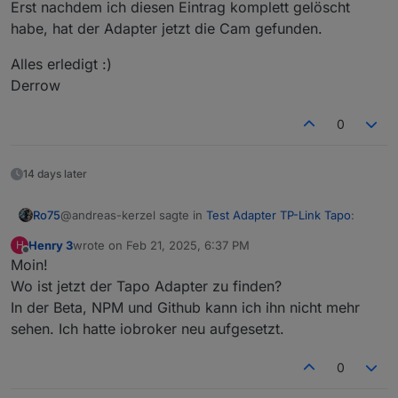
Erst nachdem ich diesen Eintrag komplett gelöscht
habe, hat der Adapter jetzt die Cam gefunden.
Alles erledigt :)
Derrow
0
14 days later
@andreas-kerzel sagte in
Test Adapter TP-Link Tapo
:
Ro75
Henry 3
wrote on
Feb 21, 2025, 6:37 PM
H
last edited by
Offline
Moin!
und aktuell finde ich den gar nicht mehr im ioBroker.
Wo ist jetzt der Tapo Adapter zu finden?
In der Beta, NPM und Github kann ich ihn nicht mehr
sehen. Ich hatte iobroker neu aufgesetzt.
0