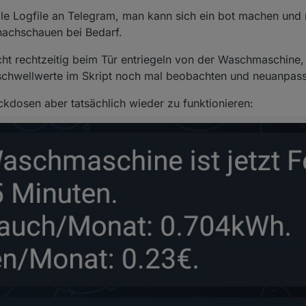
lle Logfile an Telegram, man kann sich ein bot machen und 
 nachschauen bei Bedarf.
cht rechtzeitig beim Tür entriegeln von der Waschmaschine
schwellwerte im Skript noch mal beobachten und neuanpas
kdosen aber tatsächlich wieder zu funktionieren:
uf das App Update von TP-Link warten damit die Kameras wieder gehen 