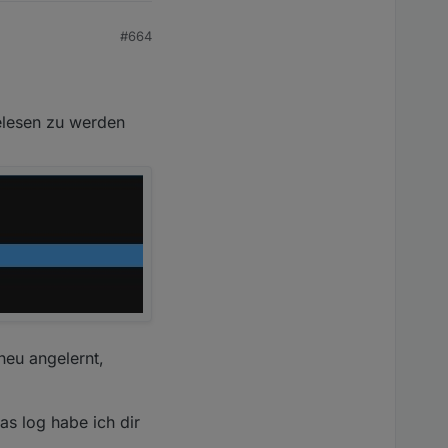
#664
elesen zu werden
neu angelernt,
s log habe ich dir