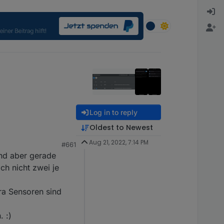
Log in to reply
Oldest to Newest
Aug 21, 2022, 7:14 PM
#661
ind aber gerade
ssen und
der Steckdose
ch nicht zwei je
a so aus als ob dein
ra Sensoren sind
 :)