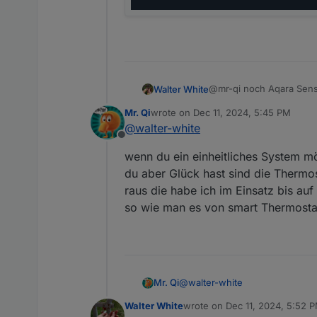
@mr-qi noch Aqara Senso
Walter White
HomeMatic IP Sensoren a
Mr. Qi
wrote on
Dec 11, 2024, 5:45 PM
kleben haben muss.
Gesendet wird mir das ga
last edited by
@
walter-white
Werde hier die Tage näm
so kann ich dann vieles
Offline
ansonsten super, vor all
Jetzt z.b kam die Alexa
wenn du ein einheitliches System 
Und waren sogar mein er
geändert wurde, muss w
Grundsätzlich scheinen 
du aber Glück hast sind die Thermo
raus die habe ich im Einsatz bis auf
so wie man es von smart Thermostat
@
walter-white
Mr. Qi
Walter White
wrote on
Dec 11, 2024, 5:52 
wenn du ein einheitliches Sys
last edited by Walter White
Dec