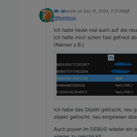
Mr. Qi
wrote on
Dec 12, 2024, 7:21 PM
last edited by Mr. Qi
Dec 12, 2024, 8:
@
tombox
Offline
Ich habe heute mal auch auf die neu
Ich hatte mich schon fast gefreut 
(Namen z.B.)
Ich habe das Objekt gelöscht, neu g
objekt gelöscht, neu eingelesen aber
Auch popen im DEBUG wieder ein paa
wieder zu geschickt!