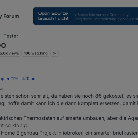
y Forum
Tester
po
5.0k
views
106
watching
apter TP-Link Tapo
:
PM
isten schon sehr alt, da haben sie noch 8€ gekostet, es s
gute Nachricht, meine Frau hat gerade eine Waschmaschine angeschmi
tte neu machen in der App und mit der neuesten Beta das Problem mit 
 hoffe damit kann ich die dann komplett ersetzen, damit i
du Haustür bzw. kann mann das auch für Fenster umsetzen. und es sieht j
ibt 👍 läuft das gut kann man das empfehlen?
ektrischen Thermostaten auf smarte umbauen, aber die Aqa
ht so klobig.
ome Eigenbau Projekt in iobroker, ein smarter briefkasten.