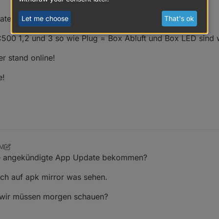
tes Funktionieren noch!
Let me choose
That's ok
00 1,2 und 3 so wie Plug = Box Abluft und Box LED sind wi
r stand online!
e!
PM
 13, 2024, 4:11 PM
ute angekündigte App Update bekommen?
och auf apk mirror was sehen.
d wir müssen morgen schauen?