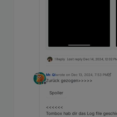
1 Reply
Last reply
Dec 14, 2024, 12:02 P
Mr. Qi
wrote on
Dec 13, 2024, 7:53 PM
last edited by Mr. Qi
Dec 13, 2024, 9:
Zurück gezogen>>>>>
Offline
Spoiler
<<<<<<
Tombox hab dir das Log file geschi