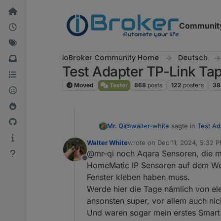
Skip to content
Communit
ioBroker Community Home
Deutsch
Test Adapter TP-Link Ta
Moved
Tester
868
posts
122
posters
38
@
walter-white
sagte in
Test Ad
Mr. Qi
Walter White
wrote on
Dec 11, 2024, 5:32 
last edited by
@mr-qi noch Aqara Sensoren, die me
@mr-qi ich habe auch eine 
Offline
anscheinend hat das komple
HomeMatic IP Sensoren auf dem Weg,
mit welchem gerät realisierst 
behoben!
Fenster kleben haben muss.
IOB mit dir per Whatsapp schre
Werde hier die Tage nämlich von el
ansonsten super, vor allem auch nic
Und waren sogar mein erstes Smart H