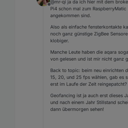
@mr-qi ja da ich hier mit dem broke
Glück hast sind die Thermostat
Offline
Einsatz bis auf ein paar errors
Pi4 schon mal zum RaspberryMatic um
Thermostaten erwartet!
angekommen sind.
Also als einfache fensterkontakte 
noch ganz günstige ZigBee Sensoren 
klobiger.
Manche Leute haben die aqara sogar 
von gelesen und ist mir nicht ganz g
Back to topic: beim neu einrichten 
15, 20, und 25 fps wählen, gab es 
erst im Laufe der Zeit reingepatcht?
Geofancing ist ja auch erst dieses
und nach einem Jahr Stillstand schei
dann übermorgen sehen!