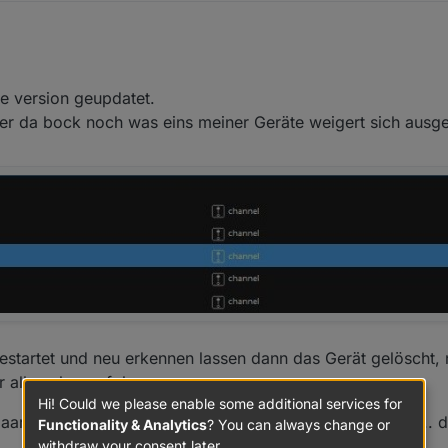
28 PM
e version geupdatet.
aber da bock noch was eins meiner Geräte weigert sich ausg
estartet und neu erkennen lassen dann das Gerät gelöscht, 
 alles ohne erfolg.
Hi! Could we please enable some additional services for
r schwarzmaler auf aber bevor ich hier ewich erkläre... da
Functionality & Analytics
? You can always change or
withdraw your consent later.