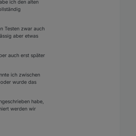
abe ich den alten
 raus die habe ich im
man es von smart
llständig
en Testen zwar auch
lässig aber etwas
ber auch erst später
onnte ich zwischen
, oder wurde das
ingeschrieben habe,
niert werden wir