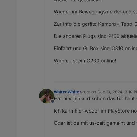
Wiederum Bewegungsmelder und sta
Zur info die geräte Kamera= Tapo_C5
Die anderen Plugs sind P100 aktuelle
Einfahrt und G..Box sind C310 onlin
Wohn.. ist ein C200 online!
Walter White
wrote on
Dec 13, 2024, 3:10 
last edited by Walter White
Dec
Hat hier jemand schon das für he
Offline
Ich kann hier weder im PlayStore n
Oder ist da mit us-zeit gemeint un