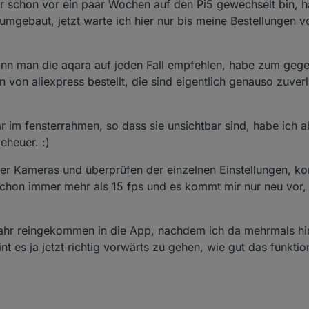
r schon vor ein paar Wochen auf den Pi5 gewechselt bin, h
e von Tado billiger und ganz passabel die schmeißen bei Tado gerade V1
 im log bezüglich reconnect, funktioniert aber alles einwandfrei so wie 
gebaut, jetzt warte ich hier nur bis meine Bestellungen vo
kann man die aqara auf jeden Fall empfehlen, habe zum geg
von aliexpress bestellt, die sind eigentlich genauso zuver
im fensterrahmen, so dass sie unsichtbar sind, habe ich a
eheuer. :)
der Kameras und überprüfen der einzelnen Einstellungen, k
schon immer mehr als 15 fps und es kommt mir nur neu vor
 Jahr reingekommen in die App, nachdem ich da mehrmals h
nt es ja jetzt richtig vorwärts zu gehen, wie gut das funktio