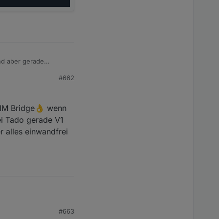
nd aber gerade
 nicht zwei je Fenster
#662
it iobroker verbinden,
a Sensoren sind
 keine Ahnung was da
 HM Bridge👌 wenn
:)
ei Tado gerade V1
r alles einwandfrei
#663
idge👌 wenn du aber