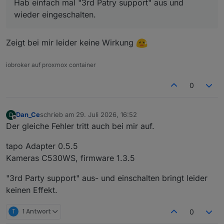
Hab einfach mal "3rd Patry support" aus und
wieder eingeschalten.
Zeigt bei mir leider keine Wirkung
iobroker auf proxmox container
0
Dan_Ce
schrieb am
29. Juli 2026, 16:52
D
zuletzt editiert von
Offline
Der gleiche Fehler tritt auch bei mir auf.
tapo Adapter 0.5.5
Kameras C530WS, firmware 1.3.5
"3rd Party support" aus- und einschalten bringt leider
keinen Effekt.
T
1 Antwort
0