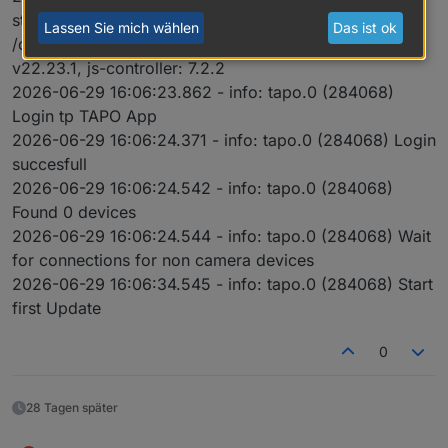
starting. Version 0.5.4 in
Lassen Sie mich wählen
Das ist ok
/opt/iobroker/node_modules/iobroker.tapo, node:
v22.23.1, js-controller: 7.2.2
2026-06-29 16:06:23.862 - info: tapo.0 (284068)
Login tp TAPO App
2026-06-29 16:06:24.371 - info: tapo.0 (284068) Login
succesfull
2026-06-29 16:06:24.542 - info: tapo.0 (284068)
Found 0 devices
2026-06-29 16:06:24.544 - info: tapo.0 (284068) Wait
for connections for non camera devices
2026-06-29 16:06:34.545 - info: tapo.0 (284068) Start
first Update
0
28 Tagen später