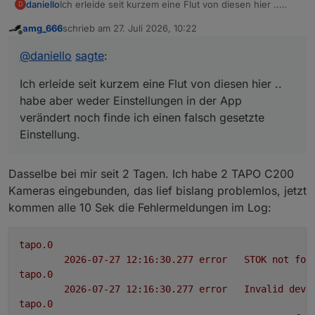
Ich erleide seit kurzem eine Flut von diesen hier ..
daniello
D
habe aber weder Einstellungen in der App verändert
amg_666
schrieb am
27. Juli 2026, 10:22
noch finde ich einen falsch gesetzte Einstellung.
tapo.0

zuletzt editiert von
Offline
	2026-06-28 18:30:58.268	error	Invalid dev
@
daniello
sagte
:
tapo.0

Ich erleide seit kurzem eine Flut von diesen hier ..
habe aber weder Einstellungen in der App
verändert noch finde ich einen falsch gesetzte
Einstellung.
Dasselbe bei mir seit 2 Tagen. Ich habe 2 TAPO C200
Kameras eingebunden, das lief bislang problemlos, jetzt
kommen alle 10 Sek die Fehlermeldungen im Log:
tapo.0
2026-07-27 12:16:30.277	
error
STOK
not
fou
tapo.0
2026-07-27 12:16:30.277	
error
Invalid
devi
tapo.0