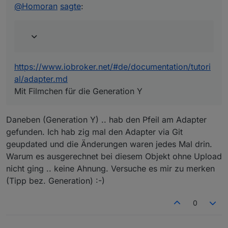
@
Homoran
sagte
:
/adapter.md
@
Homoran
sagte
:
Mit Filmchen für die Generation Y
@
daniello
oder ein Upload als Experte in
der GUI
hab grad mal gesucht .. wo geht das?
https://www.iobroker.net/#de/documentation/tutori
al/adapter.md
Mit Filmchen für die Generation Y
Daneben (Generation Y) .. hab den Pfeil am Adapter
gefunden. Ich hab zig mal den Adapter via Git
geupdated und die Änderungen waren jedes Mal drin.
Warum es ausgerechnet bei diesem Objekt ohne Upload
nicht ging .. keine Ahnung. Versuche es mir zu merken
(Tipp bez. Generation) :-)
0