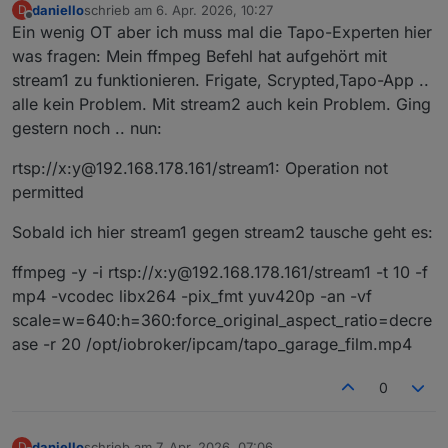
daniello
schrieb am
6. Apr. 2026, 10:27
D
zuletzt editiert von
Offline
Ein wenig OT aber ich muss mal die Tapo-Experten hier
was fragen: Mein ffmpeg Befehl hat aufgehört mit
stream1 zu funktionieren. Frigate, Scrypted,Tapo-App ..
alle kein Problem. Mit stream2 auch kein Problem. Ging
gestern noch .. nun:
rtsp://x:y@192.168.178.161/stream1: Operation not
permitted
Sobald ich hier stream1 gegen stream2 tausche geht es:
ffmpeg -y -i rtsp://x:y@192.168.178.161/stream1 -t 10 -f
mp4 -vcodec libx264 -pix_fmt yuv420p -an -vf
scale=w=640:h=360:force_original_aspect_ratio=decre
ase -r 20 /opt/iobroker/ipcam/tapo_garage_film.mp4
0
daniello
schrieb am
7. Apr. 2026, 07:06
D