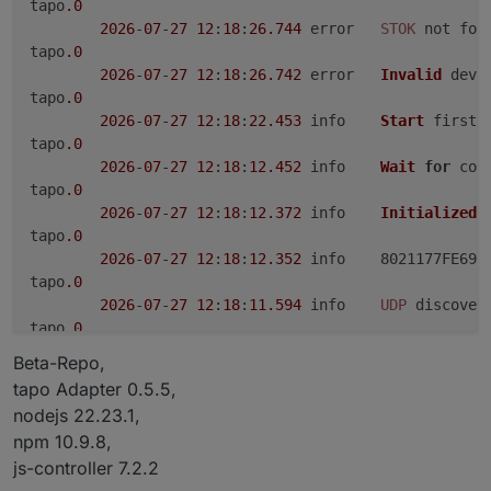
tapo
.0
2026
-
07
-
27
12
:
18
:
26.744
	error	
STOK
 not foun
tapo
.0
2026
-
07
-
27
12
:
18
:
26.742
	error	
Invalid
 devi
tapo
.0
2026
-
07
-
27
12
:
18
:
22.453
	info	
Start
 first 
tapo
.0
2026
-
07
-
27
12
:
18
:
12.452
	info	
Wait
for
 con
tapo
.0
2026
-
07
-
27
12
:
18
:
12.372
	info	
Initialized
 
tapo
.0
2026
-
07
-
27
12
:
18
:
12.352
	info	8021177F
tapo
.0
2026
-
07
-
27
12
:
18
:
11.594
	info	
UDP
 discover
tapo
.0
2026
-
07
-
27
12
:
18
:
11.472
	info	
Init
 device 
Beta-Repo,
tapo
.0
tapo Adapter 0.5.5,
2026
-
07
-
27
12
:
18
:
11.229
	info	
Initialized
 
nodejs 22.23.1,
tapo
.0
npm 10.9.8,
2026
-
07
-
27
12
:
18
:
11.216
	info	80211996
js-controller 7.2.2
tapo
.0
2026
-
07
-
27
12
:
18
:
10.969
	info	
UDP
 discover