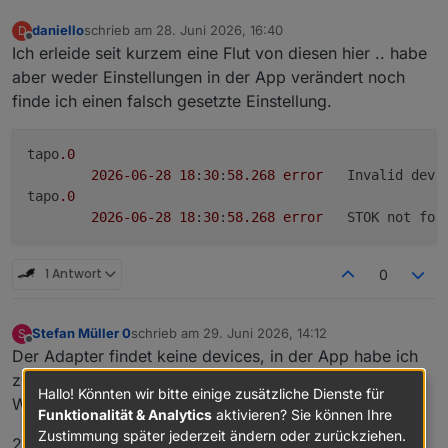
2.6.2026, 19:59:28.840	[error]: javascript.0 
2.6.2026, 19:59:28.840	[error]: javascript.0 
daniello
schrieb am
28. Juni 2026, 16:40
D
zuletzt editiert von
Offline
2.6.2026, 19:59:28.841	[error]: javascript.0 
Ich erleide seit kurzem eine Flut von diesen hier .. habe
2.6.2026, 19:59:28.841	[error]: javascript.0 
aber weder Einstellungen in der App verändert noch
2.6.2026, 19:59:28.841	[error]: javascript.0 
finde ich einen falsch gesetzte Einstellung.
2.6.2026, 19:59:28.841	[error]: javascript.0 
2.6.2026, 19:59:28.841	[error]: javascript.0 
2.6.2026, 19:59:35.537	[error]: javascript.0 
tapo
.0
2.6.2026, 19:59:35.538	[error]: javascript.0 
2026
-06
-28
18
:
30
:
58.268
error
	Invalid dev
2.6.2026, 19:59:35.538	[error]: javascript.0 
tapo
.0
2.6.2026, 19:59:35.538	[error]: javascript.0 
2026
-06
-28
18
:
30
:
58.268
error
2.6.2026, 19:59:35.538	[error]: javascript.0 
2.6.2026, 19:59:35.539	[error]: javascript.0 
2.6.2026, 19:59:35.539	[error]: javascript.0 
1 Antwort
0
2.6.2026, 19:59:35.539	[error]: javascript.0 
Stefan Müller 0
schrieb am
29. Juni 2026, 14:12
S
zuletzt editiert von
Offline
Der Adapter findet keine devices, in der App habe ich
zwei HS100 Steckdosen und eine D235 Doorbell.
Hallo! Könnten wir bitte einige zusätzliche Dienste für
Wo ist der Fehler?
Funktionalität & Analytics
aktivieren? Sie können Ihre
Zustimmung später jederzeit ändern oder zurückziehen.
2026-06-29 16:06:23.851 - info: tapo.0 (284068)