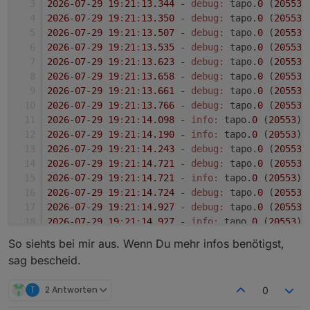
tapo.0

	2026-07-27 12:15:50.557	error	STOK n
2026
-
07
-
29
19
:
21
:
13.344
 - 
debug:
 tapo.
0
 (
20553
)
	2026-07-27 12:18:12.352	info	8021177FE691
tapo.0

2026
-
07
-
29
19
:
21
:
13.350
 - 
debug:
 tapo.
0
 (
20553
)
tapo.0

	2026-07-27 12:15:50.557	error	Invalid de
2026
-
07
-
29
19
:
21
:
13.507
 - 
debug:
 tapo.
0
 (
20553
)
	2026-07-27 12:18:11.594	info	UDP discove
tapo.0

2026
-
07
-
29
19
:
21
:
13.535
 - 
debug:
 tapo.
0
 (
20553
)
tapo.0

	2026-07-27 12:15:40.683	error	STOK n
2026
-
07
-
29
19
:
21
:
13.623
 - 
debug:
 tapo.
0
 (
20553
)
	2026-07-27 12:18:11.472	info	Init device
tapo.0

2026
-
07
-
29
19
:
21
:
13.658
 - 
debug:
 tapo.
0
 (
20553
)
tapo.0

2026
-
07
-
29
19
:
21
:
13.661
 - 
debug:
 tapo.
0
 (
20553
)
	2026-07-27 12:18:11.229	info	Initialize
2026
-
07
-
29
19
:
21
:
13.766
 - 
debug:
 tapo.
0
 (
20553
)
tapo.0

	2026-07-27 12:18:11.216	info	8021199657BD
2026
-
07
-
29
19
:
21
:
14.098
 - 
info:
 tapo.
0
 (
20553
) 
tapo.0

2026
-
07
-
29
19
:
21
:
14.190
 - 
info:
 tapo.
0
 (
20553
) 
	2026-07-27 12:18:10.969	info	UDP discove
2026
-
07
-
29
19
:
21
:
14.243
 - 
debug:
 tapo.
0
 (
20553
)
tapo.0

2026
-
07
-
29
19
:
21
:
14.721
 - 
debug:
 tapo.
0
 (
20553
)
	2026-07-27 12:18:10.775	info	Init device
2026
-
07
-
29
19
:
21
:
14.721
 - 
info:
 tapo.
0
 (
20553
) 
tapo.0

2026
-
07
-
29
19
:
21
:
14.724
 - 
debug:
 tapo.
0
 (
20553
)
	2026-07-27 12:18:10.481	info	Found 2
2026
-
07
-
29
19
:
21
:
14.927
 - 
debug:
 tapo.
0
 (
20553
)
tapo.0

2026
-
07
-
29
19
:
21
:
14.927
 - 
info:
 tapo.
0
 (
20553
) 
	2026-07-27 12:18:10.292	info	Login s
2026
-
07
-
29
19
:
21
:
14.929
 - 
debug:
 tapo.
0
 (
20553
)
tapo.0

So siehts bei mir aus. Wenn Du mehr infos benötigst,
2026
	2026-07-27 12:18:09.945	info	Login t
-
07
-
29
19
:
21
:
15.242
 - 
debug:
 tapo.
0
 (
20553
)
sag bescheid.
tapo.0

2026
-
07
-
29
19
:
21
:
15.245
 - 
info:
 tapo.
0
 (
20553
) 
	2026-07-27 12:18:09.853	info	starting. V
2026
-
07
-
29
19
:
21
:
15.245
 - 
debug:
 tapo.
0
 (
20553
)
T
2 Antworten
host.iobroker

0
2026
-
07
-
29
19
:
21
:
17.709
 - 
info:
 tapo.
0
 (
20553
) 
	2026-07-27 12:18:05.793	info	instance s
2026
-
07
-
29
19
:
21
:
18.144
 - 
info:
 tapo.
0
 (
20553
) 