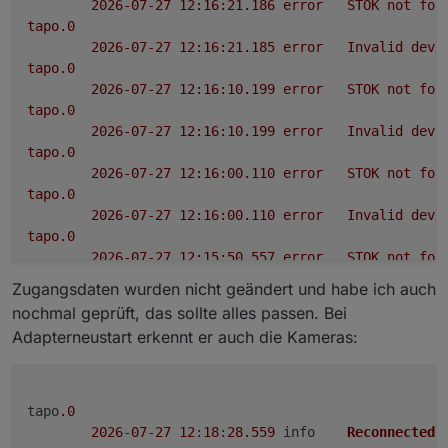
2026-07-27 12:16:21.186	
error
STOK
not
fou
tapo.0
2026-07-27 12:16:21.185	
error
Invalid
devi
tapo.0
2026-07-27 12:16:10.199	
error
STOK
not
fou
tapo.0
2026-07-27 12:16:10.199	
error
Invalid
devi
tapo.0
2026-07-27 12:16:00.110	
error
STOK
not
fou
tapo.0
2026-07-27 12:16:00.110	
error
Invalid
devi
tapo.0
2026-07-27 12:15:50.557	
error
STOK
not
fou
tapo.0
Zugangsdaten wurden nicht geändert und habe ich auch
2026-07-27 12:15:50.557	
error
Invalid
devi
nochmal geprüft, das sollte alles passen. Bei
tapo.0
Adapterneustart erkennt er auch die Kameras:
2026-07-27 12:15:40.683	
error
STOK
not
fou
tapo.0
2026-07-27 12:15:40.682	
error
Invalid
devi
tapo
.0
2026
-
07
-
27
12
:
18
:
28.559
	info	
Reconnected
 