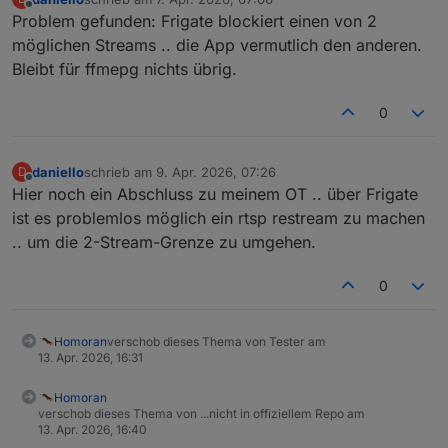
zuletzt editiert von
Offline
Problem gefunden: Frigate blockiert einen von 2
möglichen Streams .. die App vermutlich den anderen.
Bleibt für ffmepg nichts übrig.
0
daniello
schrieb am
9. Apr. 2026, 07:26
D
zuletzt editiert von
Offline
Hier noch ein Abschluss zu meinem OT .. über Frigate
ist es problemlos möglich ein rtsp restream zu machen
.. um die 2-Stream-Grenze zu umgehen.
0
Homoran
verschob dieses Thema von Tester am
13. Apr. 2026, 16:31
Homoran
verschob dieses Thema von ...nicht in offiziellem Repo am
13. Apr. 2026, 16:40