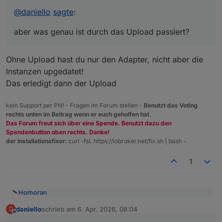
Danke hab ich jetzt gemacht .. jetzt ist der Wert nicht
@
daniello
mehr orange und es steht "true" da.
@
daniello
sagte
:
Damit ist ein
Problem solved .. aber was genau ist durch das
Upload passiert?
aber was genau ist durch das Upload passiert?
in deinem Terminal gemeint.
Ohne Upload hast du nur den Adapter, nicht aber die
Instanzen upgedatet!
Das erledigt dann der Upload
kein Support per PN! - Fragen im Forum stellen -
Benutzt das Voting
rechts unten im Beitrag wenn er euch geholfen hat.
Das Forum freut sich über eine Spende. Benutzt dazu den
Spendenbutton oben rechts. Danke!
der Installationsfixer:
curl -fsL https://iobroker.net/fix.sh | bash -
1
Homoran
@
daniello
sagte
:
daniello
schrieb am
6. Apr. 2026, 08:04
D
zuletzt editiert von
Offline
https://www.iobroker.net/#de/documentation/tutorial