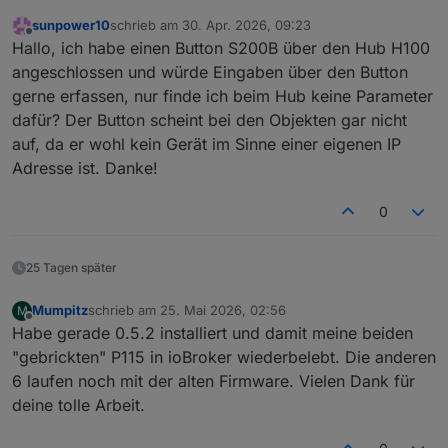
sunpower10
schrieb am
30. Apr. 2026, 09:23
zuletzt editiert von
Offline
Hallo, ich habe einen Button S200B über den Hub H100
angeschlossen und würde Eingaben über den Button
gerne erfassen, nur finde ich beim Hub keine Parameter
dafür? Der Button scheint bei den Objekten gar nicht
auf, da er wohl kein Gerät im Sinne einer eigenen IP
Adresse ist. Danke!
0
25 Tagen später
Mumpitz
schrieb am
25. Mai 2026, 02:56
M
zuletzt editiert von
Offline
Habe gerade 0.5.2 installiert und damit meine beiden
"gebrickten" P115 in ioBroker wiederbelebt. Die anderen
6 laufen noch mit der alten Firmware. Vielen Dank für
deine tolle Arbeit.