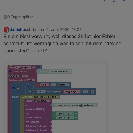
0
9 Tagen später
daniello
schrieb am
2. Juni 2026, 18:02
D
zuletzt editiert von
Offline
Bin ein bissl verwirrt, weil dieses Skript hier Fehler
schmeißt. Ist womöglich was falsch mit dem "device
connected" objekt?