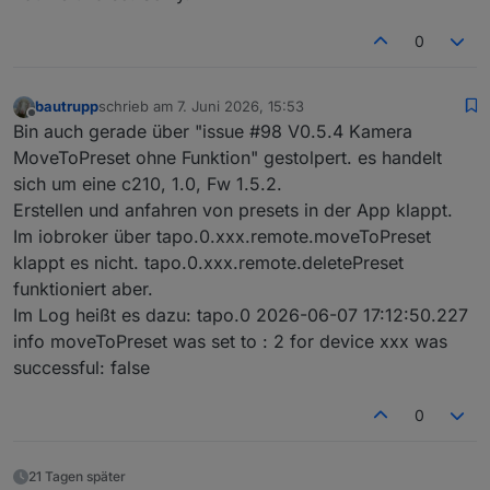
0
bautrupp
schrieb am
7. Juni 2026, 15:53
zuletzt editiert von
Offline
Bin auch gerade über "issue #98 V0.5.4 Kamera
MoveToPreset ohne Funktion" gestolpert. es handelt
sich um eine c210, 1.0, Fw 1.5.2.
Erstellen und anfahren von presets in der App klappt.
Im iobroker über tapo.0.xxx.remote.moveToPreset
klappt es nicht. tapo.0.xxx.remote.deletePreset
funktioniert aber.
Im Log heißt es dazu: tapo.0 2026-06-07 17:12:50.227
info moveToPreset was set to : 2 for device xxx was
successful: false
0
2.6.2026, 19:59:28.838	[error]: javascript.0 
21 Tagen später
2.6.2026, 19:59:28.840	[error]: javascript.0 