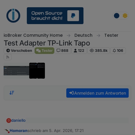
Weiter zum Inhalt
ioBroker Community Home
Deutsch
Tester
Test Adapter TP-Link Tapo
Verschoben
Tester
868
122
385.8k
106
Anmelden zum Antworten
daniello
D
@
Thomas-Braun
sagte
:
Homoran
schrieb am
5. Apr. 2026, 17:21
zuletzt editiert von
Nicht stören