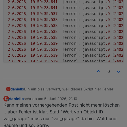
2.6
.2026
, 
19
:
59
:
28.841
	[error]: javascript
.0
 (
24023
2.6
.2026
, 
19
:
59
:
28.841
	[error]: javascript
.0
 (
24023
2.6
.2026
, 
19
:
59
:
35.537
	[error]: javascript
.0
 (
24023
2.6
.2026
, 
19
:
59
:
35.538
	[error]: javascript
.0
 (
24023
2.6
.2026
, 
19
:
59
:
35.538
	[error]: javascript
.0
 (
24023
2.6
.2026
, 
19
:
59
:
35.538
	[error]: javascript
.0
 (
24023
2.6
.2026
, 
19
:
59
:
35.538
	[error]: javascript
.0
 (
24023
2.6
.2026
, 
19
:
59
:
35.539
	[error]: javascript
.0
 (
24023
2.6
.2026
, 
19
:
59
:
35.539
	[error]: javascript
.0
 (
24023
2.6
.2026
, 
19
:
59
:
35.539
	[error]: javascript
.0
 (
24023
2.6
.2026
, 
19
:
59
:
35.539
	[error]: javascript
.0
 (
24023
0
Bin ein bissl verwirrt, weil dieses Skript hier Fehler
daniello
D
schmeißt. Ist womöglich was falsch mit dem "device
daniello
schrieb am
5. Juni 2026, 21:10
D
connected" objekt?
zuletzt editiert von
Offline
Kann meinen vorhergehenden Post nicht mehr löschen
.. aber Fehler ist klar. Statt "Wert von Objekt ID
var_garage" muss nur "var_garage" da hin. Wald und
Bäume und so. Sorry.