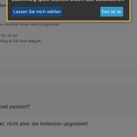
t.
en an die korrekte Postion bugsiert.
Lassen Sie mich wählen
Das ist ok
ine-iobroker-linux-werkzeugkasten
-fix-skript
t/diag.sh && bash
diag.sh
. jetzt ist der Wert nicht mehr orange und es steht "true" da.
enau ist durch das Upload passiert?
oad passiert?
t.
r, nicht aber die Instanzen upgedatet!