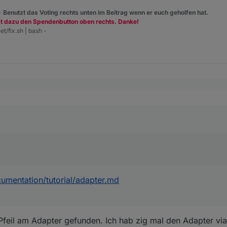
 -
Benutzt das Voting rechts unten im Beitrag wenn er euch geholfen hat.
zt dazu den Spendenbutton oben rechts. Danke!
et/fix.sh | bash -
de/documentation/tutorial/adapter.md
tion Y
oad als Experte in der GUI
wo geht das?
umentation/tutorial/adapter.md
Pfeil am Adapter gefunden. Ich hab zig mal den Adapter vi