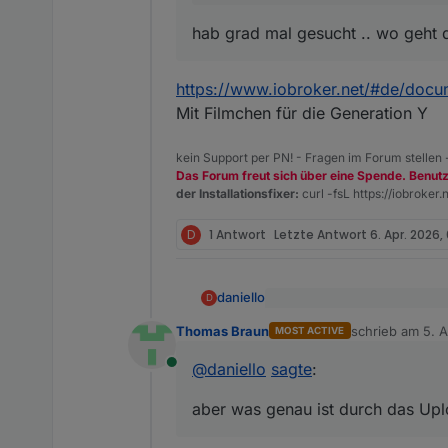
hab grad mal gesucht .. wo geht 
https://www.iobroker.net/#de/docum
Mit Filmchen für die Generation Y
kein Support per PN! - Fragen im Forum stellen
Das Forum freut sich über eine Spende. Benut
der Installationsfixer:
curl -fsL https://iobroker.n
D
1 Antwort
Letzte Antwort
6. Apr. 2026,
daniello
D
@
Thomas-Braun
sagte
:
Thomas Braun
schrieb am
5. A
MOST ACTIVE
zuletzt editiert 
Danke hab ich jetzt gemacht .
@
daniello
@
daniello
sagte
:
Problem solved .. aber was g
Online
Damit ist ein
aber was genau ist durch das Upl