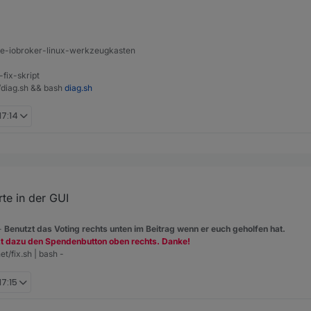
ine-iobroker-linux-werkzeugkasten
-fix-skript
t/diag.sh && bash
diag.sh
17:14
h hab per Git drüberinstalliert .. der Adapter macht einen Restart und d
pload gemacht?
te in der GUI
h muss es verstehen ;-)
 -
Benutzt das Voting rechts unten im Beitrag wenn er euch geholfen hat.
zt dazu den Spendenbutton oben rechts. Danke!
et/fix.sh | bash -
17:15