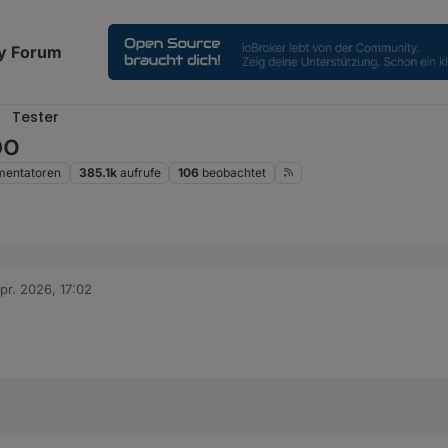
y Forum
Tester
po
entatoren
385.1k
aufrufe
106
beobachtet
pr. 2026, 17:02
von
h hab per Git drüberinstalliert .. der Adapter macht einen Restart und d
pload gemacht?
h muss es verstehen ;-)