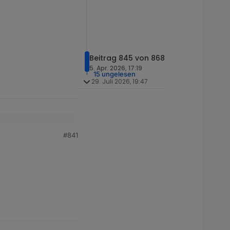
Beitrag 845 von 868
5. Apr. 2026, 17:19
15 ungelesen
29. Juli 2026, 19:47
#841
as Objekt war noch