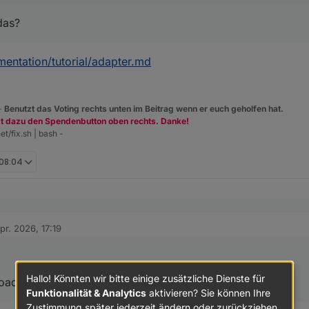
das?
entation/tutorial/adapter.md
 -
Benutzt das Voting rechts unten im Beitrag wenn er euch geholfen hat.
zt dazu den Spendenbutton oben rechts. Danke!
et/fix.sh | bash -
 08:04
pr. 2026, 17:19
von
. jetzt ist der Wert nicht mehr orange und es steht "true" da.
enau ist durch das Upload passiert?
Hallo! Könnten wir bitte einige zusätzliche Dienste für
oad passiert?
Funktionalität & Analytics
aktivieren? Sie können Ihre
Zustimmung später jederzeit ändern oder zurückziehen.