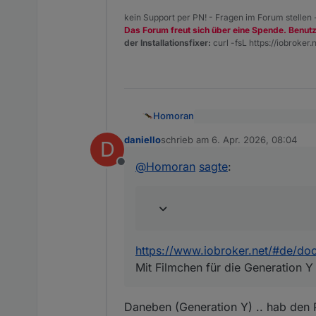
kein Support per PN! - Fragen im Forum stellen
Das Forum freut sich über eine Spende. Benut
der Installationsfixer:
curl -fsL https://iobroker.n
Homoran
@
daniello
sagte
:
daniello
schrieb am
6. Apr. 2026, 08:04
D
zuletzt editiert von
https://www.iobroker.net/#
@
Homoran
sagte
:
@
Homoran
sagte
:
Mit Filmchen für die Genera
Offline
@
daniello
oder ein Upl
hab grad mal gesucht .. 
https://www.iobroker.net/#de/doc
Mit Filmchen für die Generation Y
Daneben (Generation Y) .. hab den 