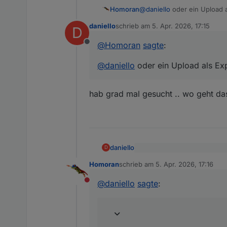
Homoran
@
daniello
oder ein Upload a
daniello
schrieb am
5. Apr. 2026, 17:15
D
zuletzt editiert von
@
Homoran
sagte
:
Offline
@
daniello
oder ein Upload als Exp
hab grad mal gesucht .. wo geht da
daniello
D
@
Homoran
sagte
:
Homoran
schrieb am
5. Apr. 2026, 17:16
zuletzt editiert von
hab grad mal gesucht .. wo g
@
daniello
oder ein Upload 
@
daniello
sagte
:
Nicht stören