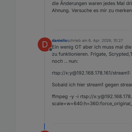
die Änderungen waren jedes Mal dri
Ahnung. Versuche es mir zu merken 
daniello
schrieb am
6. Apr. 2026, 10:27
D
zuletzt editiert von
Ein wenig OT aber ich muss mal die
Offline
zu funktionieren. Frigate, Scrypted
noch .. nun:
rtsp://x:y@192.168.178.161/stream1:
Sobald ich hier stream1 gegen stre
ffmpeg -y -i rtsp://x:y@192.168.178
scale=w=640:h=360:force_original_