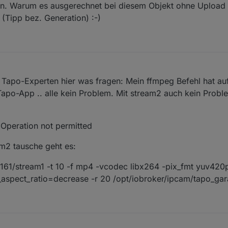
n. Warum es ausgerechnet bei diesem Objekt ohne Upload ni
(Tipp bez. Generation) :-)
 Tapo-Experten hier was fragen: Mein ffmpeg Befehl hat au
,Tapo-App .. alle kein Problem. Mit stream2 auch kein Probl
 Operation not permitted
am2 tausche geht es:
.161/stream1 -t 10 -f mp4 -vcodec libx264 -pix_fmt yuv420p
aspect_ratio=decrease -r 20 /opt/iobroker/ipcam/tapo_ga