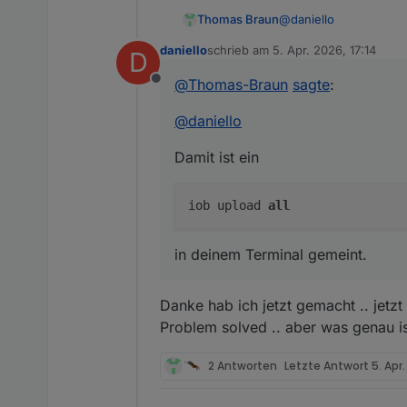
@
daniello
Thomas Braun
daniello
schrieb am
5. Apr. 2026, 17:14
D
Damit ist ein
zuletzt editiert von
@
Thomas-Braun
sagte
:
Offline
@
daniello
in deinem Terminal ge
Damit ist ein
iob upload
all
in deinem Terminal gemeint.
Danke hab ich jetzt gemacht .. jetzt
Problem solved .. aber was genau i
2 Antworten
Letzte Antwort
5. Apr.