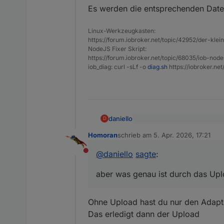
in deinem Terminal gemein
Es werden die entsprechenden Datei
Linux-Werkzeugkasten:
https://forum.iobroker.net/topic/42952/der-kle
NodeJS Fixer Skript:
https://forum.iobroker.net/topic/68035/iob-node
iob_diag: curl -sLf -o
diag.sh
https://iobroker.ne
daniello
D
@
Thomas-Braun
sagte
:
Homoran
schrieb am
5. Apr. 2026, 17:21
zuletzt editiert von
Danke hab ich jetzt gemacht .
@
daniello
@
daniello
sagte
:
Problem solved .. aber was g
Nicht stören
Damit ist ein
aber was genau ist durch das Upl
in deinem Terminal gemein
Ohne Upload hast du nur den Adapte
Das erledigt dann der Upload