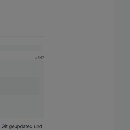
#847
a Git geupdated und