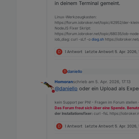
in deinem Terminal gemeint.
Linux-Werkzeugkasten:
https://forum.iobroker.net/topic/42952/der-kle
NodeJS Fixer Skript:
https://forum.iobroker.net/topic/68035/iob-node
iob_diag: curl -sLf -o
diag.sh
https://iobroker.ne
D
1 Antwort
Letzte Antwort
5. Apr. 2026, 
daniello
D
@
Homoran
sagte
:
Homoran
schrieb am
5. Apr. 2026, 17:13
zuletzt editiert von
Was ist denn ein "Upload"? Ic
@
daniello
hast du einen u
@
daniello
oder ein Upload als Exper
False.
Nicht stören
Tue alles was hilft .. aber ic
kein Support per PN! - Fragen im Forum stellen
Das Forum freut sich über eine Spende. Benut
der Installationsfixer:
curl -fsL https://iobroker.n
D
1 Antwort
Letzte Antwort
5. Apr. 2026, 