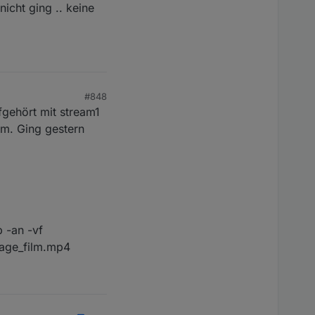
cht ging .. keine
#848
fgehört mit stream1
em. Ging gestern
 -an -vf
rage_film.mp4