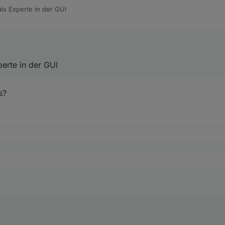
ls Experte in der GUI
erte in der GUI
s?
eht das?
als Experte in der GUI