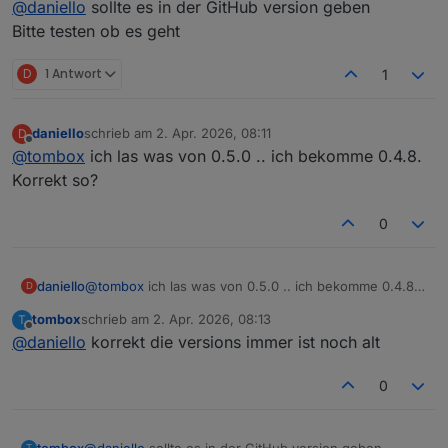
@
daniello
sollte es in der GitHub version geben
Bedingung steuern aktiv/inaktiv .. und dann gibt
entsprechend dieser Bedingung Alarme. Ich suchte
Bitte testen ob es geht
nach einem isolierten Alarm für die
Personenerkennung .. ist aber vielleicht auch gar nicht
D
1 Antwort
1
notwendig. Beste Grüße
daniello
schrieb am
2. Apr. 2026, 08:11
D
zuletzt editiert von
Offline
@
tombox
ich las was von 0.5.0 .. ich bekomme 0.4.8.
Korrekt so?
0
daniello
@
tombox
ich las was von 0.5.0 .. ich bekomme 0.4.8.
D
Korrekt so?
tombox
schrieb am
2. Apr. 2026, 08:13
T
zuletzt editiert von
Offline
@
daniello
korrekt die versions immer ist noch alt
0
tombox
@
daniello
sollte es in der GitHub version geben
T