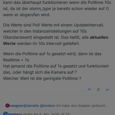
kann das überhaupt funktionieren wenn die Polltime 10s
ist, da ist der
alarm_type
ja bereits schon wieder auf 0
wenn er abgerufen wird.
Die Werte sind Poll Werte mit einem Updateintervall,
welcher in den Instanzeinstellungen auf 10s
(Standardwert) eingestellt ist. Das heißt, alle
aktuellen
Werte
werden im 10s Intervall geliefert.
Wenn die Polltime auf 1s gesetzt wird, dann ist das
Realtime + 1s.
Hat jemand die Polltime auf 1s gesetzt und funktioniert
das, oder hängt sich die Kamera auf ?
Welcher Wert ist die geringste Polltime ?
0
@
daniello
@
tombox
ich habe den Adapter gelöscht
swagner
S
und neu installiert (0.5.2), jetzt werden auch
tombox
schrieb am
4. Apr. 2026, 12:35
T