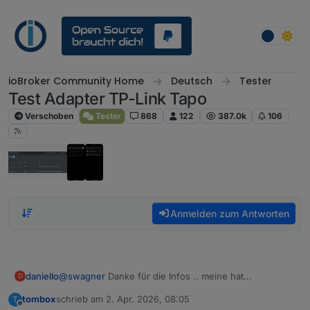
Weiter zum Inhalt
ioBroker Community Home
Deutsch
Tester
Test Adapter TP-Link Tapo
Verschoben
Tester
868
122
387.0k
106
Anmelden zum Antworten
daniello
@
swagner
Danke für die Infos .. meine hat
D
PersonDetection .. es gibt dafür nur kein isoliertes
tombox
schrieb am
2. Apr. 2026, 08:05
T
Objekt im ioBroker für die Auslösung. Man kann die
zuletzt editiert von
Offline