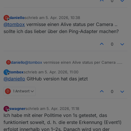
0
daniello
schrieb am
5. Apr. 2026, 10:38
D
zuletzt editiert von
Offline
@
tombox
vermisse einen Alive status per Camera ..
sollte ich das lieber über den Ping-Adapter machen?
0
daniello
@
tombox
vermisse einen Alive status per Camera ..
D
sollte ich das lieber über den Ping-Adapter machen?
tombox
schrieb am
5. Apr. 2026, 11:00
T
zuletzt editiert von
Offline
@
daniello
GitHub version hat das jetzt
D
1 Antwort
0
swagner
schrieb am
5. Apr. 2026, 11:18
S
zuletzt editiert von
Offline
Ich habe mit einer Polltime von 1s getestet, das
funktioniert soweit, d. h. die erste Erkennung (Event1)
erfolgt innerhalb von 1–2s. Danach wird von der