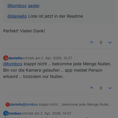
@
tombox
sagte
:
@
daniello
Liste ist jetzt in der Readme
Perfekt! Vielen Dank!
0
daniello
schrieb am
2. Apr. 2026, 13:27
D
zuletzt editiert von
Offline
@
tombox
klappt nicht .. bekomme jede Menge Nullen.
Bin vor die Kamera gelaufen .. app meldet Person
erkannt .. trotzdem nur Nullen.
0
daniello
@
tombox
klappt nicht .. bekomme jede Menge Nullen.
D
Bin vor die Kamera gelaufen .. app meldet Person
tombox
schrieb am
2. Apr. 2026, 14:07
T
erkannt .. trotzdem nur Nullen.
zuletzt editiert von
Offline