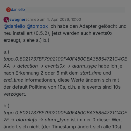
daniello
D
@
tombox
sagte
:
swagner
schrieb am
4. Apr. 2026, 10:00
S
zuletzt editiert von
Offline
debug angeworfen .. runter vor die cam und wieder
@
daniello
dann mal ein debug log per mail
@
daniello
@
tombox
ich habe den Adapter gelöscht und
hoch .. und in eine mail kopiert.
tombox2020@gmail.com
neu installiert (0.5.2), jetzt werden auch events0x
Geht das so?
erzeugt, siehe a.) b.)
a.)
tapo.0.8021737BF7902100F40F450CBA35854721C4CE
AA -> detection -> events0x -> alarm_type
habe ich je
nach Erkennung 2 oder 6 mit dem
start_time
und
end_time
informationen, diese Werte ändern sich mit
der default Polltime von 10s, d.h. alle events sind 10s
verzögert.
b.)
tapo.0.8021737BF7902100F40F450CBA35854721C4CE
7F -> alarmInfo -> alarm_type
ist immer 0 dieser Wert
ändert sich nicht (der Timestamp ändert sich alle 10s),