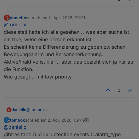
daniello
schrieb am
2. Apr. 2026, 09:21
D
zuletzt editiert von
Offline
@
tombox
diese stati hatte ich alle gesehen .. was aber suche ist
ein true, wenn eine person erkannt ist.
Es scheint keine Differenzierung zu geben zwischen
Bewegungsalarm und Personenerkennung.
Aktive/Inaktive ist klar .. aber das bezieht sich ja nur auf
die Funktion.
Wie gesagt .. mit low priority.
0
daniello
@
tombox
D
diese stati hatte ich alle gesehen .. was aber suche ist
tombox
schrieb am
2. Apr. 2026, 09:49
T
ein true, wenn eine person erkannt ist.
zuletzt editiert von tombox
4. Feb. 2026, 11:50
Offline
@
daniello
Es scheint keine Differenzierung zu geben zwischen
Bewegungsalarm und Personenerkennung.
gibt es tapo.0.<id>.detection.events.0.alarm_type