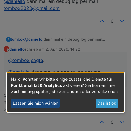
@
daniello
dann mal ein debug log per mail
tombox2020@gmail.com
0
tombox
@
daniello
dann mal ein debug log per mail
T
tombox2020@gmail.com
daniello
schrieb am
2. Apr. 2026, 14:22
D
zuletzt editiert von
Offline
@
tombox
sagte
:
@
daniello
dann mal ein debug log per mail
tombox2020@gmail.com
Hallo! Könnten wir bitte einige zusätzliche Dienste für
Funktionalität & Analytics
aktivieren? Sie können Ihre
Zustimmung später jederzeit ändern oder zurückziehen.
debug angeworfen .. runter vor die cam und wieder
hoch .. und in eine mail kopiert.
Lassen Sie mich wählen
Das ist ok
Geht das so?
0