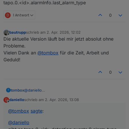
Aktive/Inaktive ist klar .. aber das bezieht sich ja nur
tapo.0.<id>.alarmInfo.last_alarm_type
auf die Funktion.
Wie gesagt .. mit low priority.
D
1 Antwort
0
bautrupp
schrieb am
2. Apr. 2026, 12:02
zuletzt editiert von
Offline
Die aktuelle Version läuft bei mir jetzt absolut ohne
Probleme.
Vielen Dank an
@
tombox
für die Zeit, Arbeit und
Geduld!
0
tombox
@
daniello
T
gibt es tapo.0.<id>.detection.events.0.alarm_type
daniello
schrieb am
2. Apr. 2026, 13:08
D
tapo.0.<id>.alarmInfo.last_alarm_type
zuletzt editiert von
Offline
@
tombox
sagte
:
@
daniello