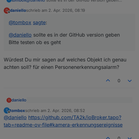
Bitte testen ob es geht
daniello
schrieb am
2. Apr. 2026, 08:19
D
zuletzt editiert von
Offline
@
tombox
sagte
:
@
daniello
sollte es in der GitHub version geben
Bitte testen ob es geht
Würdest Du mir sagen auf welches Objekt ich genau
achten soll? für einen Personenerkennungsalarm?
0
daniello
D
@
tombox
sagte
:
tombox
schrieb am
2. Apr. 2026, 08:52
T
zuletzt editiert von
Offline
Würdest Du mir sagen auf welches Objekt ich genau
@
daniello
sollte es in der GitHub version geben
@
daniello
https://github.com/TA2k/ioBroker.tapo?
achten soll? für einen Personenerkennungsalarm?
Bitte testen ob es geht
tab=readme-ov-file#kamera-erkennungsereignisse
0