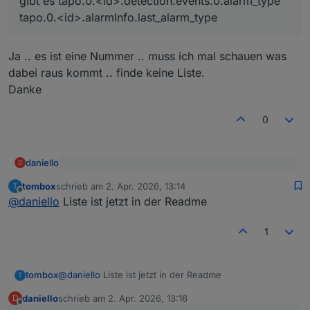
gibt es tapo.0.<id>.detection.events.0.alarm_type
tapo.0.<id>.alarmInfo.last_alarm_type
Ja .. es ist eine Nummer .. muss ich mal schauen was
dabei raus kommt .. finde keine Liste.
Danke
0
daniello
D
@
tombox
sagte
:
tombox
schrieb am
2. Apr. 2026, 13:14
T
zuletzt editiert von
Offline
Ja .. es ist eine Nummer .. muss ich mal schauen was
@
daniello
@
daniello
Liste ist jetzt in der Readme
dabei raus kommt .. finde keine Liste.
gibt es tapo.0.<id>.detection.events.0.alarm_type
Danke
tapo.0.<id>.alarmInfo.last_alarm_type
1
tombox
@
daniello
Liste ist jetzt in der Readme
T
daniello
schrieb am
2. Apr. 2026, 13:16
D
zuletzt editiert von
Offline