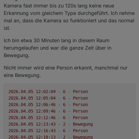
Kamera fast immer bis zu 120s lang keine neue
Erkennung vom gleichem Type durchgeführt. Ich nehme
mal an, dass die Kamera so funktioniert und das normal
ist.
Ich bin etwa 30 Minuten lang in diesem Raum
herumgelaufen und war die ganze Zeit über in
Bewegung.
Nicht immer wird eine Person erkannt, manchmal nur
eine Bewegung.
2026.04
.05
12
:02:04
-
6
-
Person
2026.04
.05
12
:05:04
-
6
-
Person
2026.04
.05
12
:06:46
-
6
-
Person
2026.04
.05
12
:09:46
-
6
-
Person
2026.04
.05
12
:12:46
-
6
-
Person
2026.04
.05
12
:13:43
-
2
-
Bewegung
2026.04
.05
12
:16:43
-
6
-
Person
2026.04
.05
12
:18:13
-
2
-
Bewegung