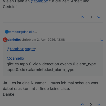
Vielen Dank an
@
tombox
für die Zeit, Arbeit und
Geduld!
0
tombox
@
daniello
T
gibt es tapo.0.<id>.detection.events.0.alarm_type
daniello
schrieb am
2. Apr. 2026, 13:08
D
tapo.0.<id>.alarmInfo.last_alarm_type
zuletzt editiert von
Offline
@
tombox
sagte
:
@
daniello
gibt es tapo.0.<id>.detection.events.0.alarm_type
tapo.0.<id>.alarmInfo.last_alarm_type
Ja .. es ist eine Nummer .. muss ich mal schauen was
dabei raus kommt .. finde keine Liste.
Danke
0