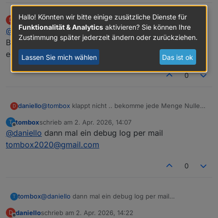
Hallo! Könnten wir bitte einige zusätzliche Dienste für
daniello
schrieb am
2. Apr. 2026, 13:27
D
zuletzt editiert von
Offline
Funktionalität & Analytics
aktivieren? Sie können Ihre
@
tombox
klappt nicht .. bekomme jede Menge Nullen.
Zustimmung später jederzeit ändern oder zurückziehen.
Bin vor die Kamera gelaufen .. app meldet Person
erkannt .. trotzdem nur Nullen.
Lassen Sie mich wählen
Das ist ok
0
daniello
@
tombox
klappt nicht .. bekomme jede Menge Nullen.
D
Bin vor die Kamera gelaufen .. app meldet Person
tombox
schrieb am
2. Apr. 2026, 14:07
T
erkannt .. trotzdem nur Nullen.
zuletzt editiert von
Offline
@
daniello
dann mal ein debug log per mail
tombox2020@gmail.com
0
tombox
@
daniello
dann mal ein debug log per mail
T
tombox2020@gmail.com
daniello
schrieb am
2. Apr. 2026, 14:22
D
zuletzt editiert von