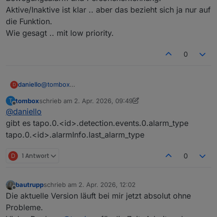
Aktive/Inaktive ist klar .. aber das bezieht sich ja nur auf
die Funktion.
Wie gesagt .. mit low priority.
0
daniello
@
tombox
D
diese stati hatte ich alle gesehen .. was aber suche ist
tombox
schrieb am
2. Apr. 2026, 09:49
T
ein true, wenn eine person erkannt ist.
zuletzt editiert von tombox
4. Feb. 2026, 11:50
Offline
@
daniello
Es scheint keine Differenzierung zu geben zwischen
Bewegungsalarm und Personenerkennung.
gibt es tapo.0.<id>.detection.events.0.alarm_type
Aktive/Inaktive ist klar .. aber das bezieht sich ja nur
tapo.0.<id>.alarmInfo.last_alarm_type
auf die Funktion.
Wie gesagt .. mit low priority.
D
1 Antwort
0
bautrupp
schrieb am
2. Apr. 2026, 12:02
zuletzt editiert von
Offline
Die aktuelle Version läuft bei mir jetzt absolut ohne
Probleme.