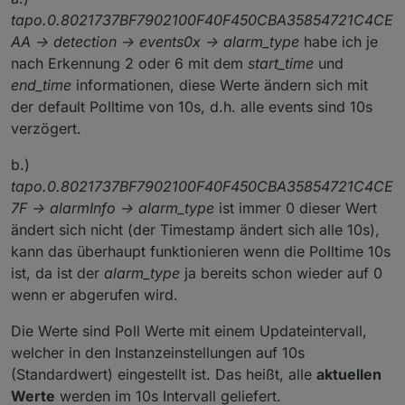
tapo.0.8021737BF7902100F40F450CBA35854721C4CE
AA -> detection -> events0x -> alarm_type
habe ich je
nach Erkennung 2 oder 6 mit dem
start_time
und
end_time
informationen, diese Werte ändern sich mit
der default Polltime von 10s, d.h. alle events sind 10s
verzögert.
b.)
tapo.0.8021737BF7902100F40F450CBA35854721C4CE
7F -> alarmInfo -> alarm_type
ist immer 0 dieser Wert
ändert sich nicht (der Timestamp ändert sich alle 10s),
kann das überhaupt funktionieren wenn die Polltime 10s
ist, da ist der
alarm_type
ja bereits schon wieder auf 0
wenn er abgerufen wird.
Die Werte sind Poll Werte mit einem Updateintervall,
welcher in den Instanzeinstellungen auf 10s
(Standardwert) eingestellt ist. Das heißt, alle
aktuellen
Werte
werden im 10s Intervall geliefert.