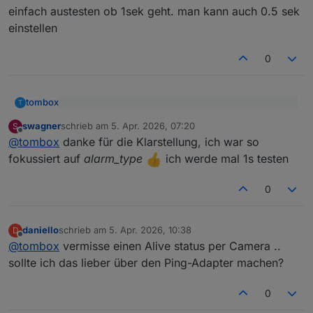
Welcher Wert ist die geringste Polltime ?
einfach austesten ob 1sek geht. man kann auch 0.5 sek
einstellen
0
tombox
T
@
swagner
sagte
:
swagner
schrieb am
5. Apr. 2026, 07:20
S
zuletzt editiert von
Offline
is die konfiguration des sirenen types deiner Kamera
alarmInfo -> alarm_type
@
tombox
danke für die Klarstellung, ich war so
hat nichts mit event alarm_typ zu tun
fokussiert auf
alarm_type
ich werde mal 1s testen
einfach austesten ob 1sek geht. man kann auch 0.5
sek einstellen
0
daniello
schrieb am
5. Apr. 2026, 10:38
D
zuletzt editiert von
Offline
@
tombox
vermisse einen Alive status per Camera ..
sollte ich das lieber über den Ping-Adapter machen?
0