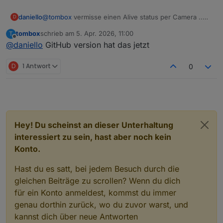
daniello
@
tombox
vermisse einen Alive status per Camera ..
D
sollte ich das lieber über den Ping-Adapter machen?
tombox
schrieb am
5. Apr. 2026, 11:00
T
zuletzt editiert von
Offline
@
daniello
GitHub version hat das jetzt
D
1 Antwort
0
Hey! Du scheinst an dieser Unterhaltung
interessiert zu sein, hast aber noch kein
Konto.
Hast du es satt, bei jedem Besuch durch die
gleichen Beiträge zu scrollen? Wenn du dich
für ein Konto anmeldest, kommst du immer
genau dorthin zurück, wo du zuvor warst, und
kannst dich über neue Antworten