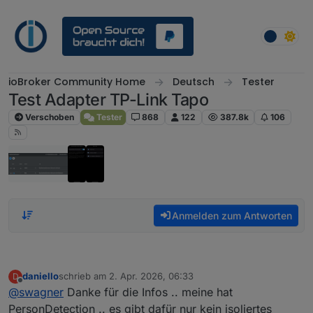
Weiter zum Inhalt
ioBroker Community Home
Deutsch
Tester
Test Adapter TP-Link Tapo
Verschoben
Tester
868
122
387.8k
106
Anmelden zum Antworten
daniello
schrieb am
2. Apr. 2026, 06:33
D
zuletzt editiert von
Offline
@
swagner
Danke für die Infos .. meine hat
PersonDetection .. es gibt dafür nur kein isoliertes