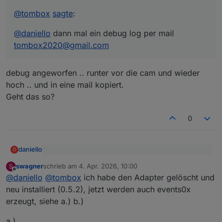
Offline
@
tombox
sagte
:
@
daniello
dann mal ein debug log per mail
tombox2020@gmail.com
debug angeworfen .. runter vor die cam und wieder
hoch .. und in eine mail kopiert.
Geht das so?
0
daniello
D
@
tombox
sagte
:
swagner
schrieb am
4. Apr. 2026, 10:00
S
zuletzt editiert von
Offline
debug angeworfen .. runter vor die cam und wieder
@
daniello
dann mal ein debug log per mail
@
daniello
@
tombox
ich habe den Adapter gelöscht und
hoch .. und in eine mail kopiert.
tombox2020@gmail.com
neu installiert (0.5.2), jetzt werden auch events0x
Geht das so?
erzeugt, siehe a.) b.)
a.)