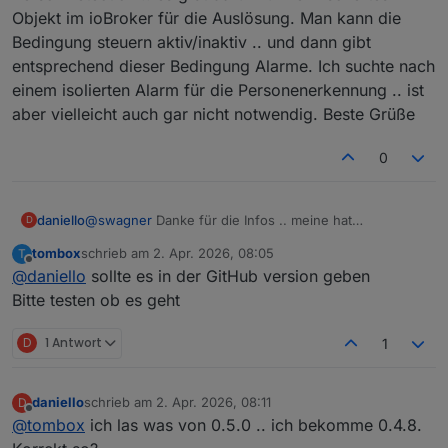
Objekt im ioBroker für die Auslösung. Man kann die
Bedingung steuern aktiv/inaktiv .. und dann gibt
entsprechend dieser Bedingung Alarme. Ich suchte nach
einem isolierten Alarm für die Personenerkennung .. ist
aber vielleicht auch gar nicht notwendig. Beste Grüße
0
daniello
@
swagner
Danke für die Infos .. meine hat
D
PersonDetection .. es gibt dafür nur kein isoliertes
tombox
schrieb am
2. Apr. 2026, 08:05
T
Objekt im ioBroker für die Auslösung. Man kann die
zuletzt editiert von
Offline
@
daniello
sollte es in der GitHub version geben
Bedingung steuern aktiv/inaktiv .. und dann gibt
entsprechend dieser Bedingung Alarme. Ich suchte
Bitte testen ob es geht
nach einem isolierten Alarm für die
Personenerkennung .. ist aber vielleicht auch gar nicht
D
1 Antwort
1
notwendig. Beste Grüße
daniello
schrieb am
2. Apr. 2026, 08:11
D
zuletzt editiert von
Offline
@
tombox
ich las was von 0.5.0 .. ich bekomme 0.4.8.