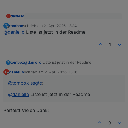
daniello
D
@
tombox
sagte
:
tombox
schrieb am
2. Apr. 2026, 13:14
T
zuletzt editiert von
Offline
Ja .. es ist eine Nummer .. muss ich mal schauen was
@
daniello
@
daniello
Liste ist jetzt in der Readme
dabei raus kommt .. finde keine Liste.
gibt es tapo.0.<id>.detection.events.0.alarm_type
Danke
tapo.0.<id>.alarmInfo.last_alarm_type
1
tombox
@
daniello
Liste ist jetzt in der Readme
T
daniello
schrieb am
2. Apr. 2026, 13:16
D
zuletzt editiert von
Offline
@
tombox
sagte
:
@
daniello
Liste ist jetzt in der Readme
Perfekt! Vielen Dank!
0