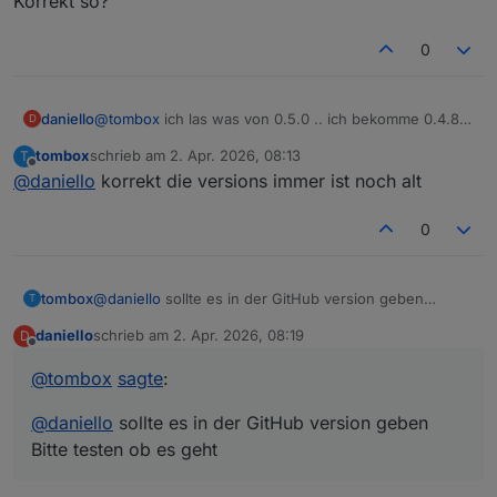
Korrekt so?
0
daniello
@
tombox
ich las was von 0.5.0 .. ich bekomme 0.4.8.
D
Korrekt so?
tombox
schrieb am
2. Apr. 2026, 08:13
T
zuletzt editiert von
Offline
@
daniello
korrekt die versions immer ist noch alt
0
tombox
@
daniello
sollte es in der GitHub version geben
T
Bitte testen ob es geht
daniello
schrieb am
2. Apr. 2026, 08:19
D
zuletzt editiert von
Offline
@
tombox
sagte
:
@
daniello
sollte es in der GitHub version geben
Bitte testen ob es geht