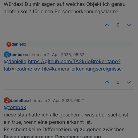
Würdest Du mir sagen auf welches Objekt ich genau
achten soll? für einen Personenerkennungsalarm?
0
daniello
D
@
tombox
sagte
:
tombox
schrieb am
2. Apr. 2026, 08:52
T
zuletzt editiert von
Offline
Würdest Du mir sagen auf welches Objekt ich genau
@
daniello
sollte es in der GitHub version geben
@
daniello
https://github.com/TA2k/ioBroker.tapo?
achten soll? für einen Personenerkennungsalarm?
Bitte testen ob es geht
tab=readme-ov-file#kamera-erkennungsereignisse
0
daniello
schrieb am
2. Apr. 2026, 09:21
D
zuletzt editiert von
Offline
@
tombox
diese stati hatte ich alle gesehen .. was aber suche ist
ein true, wenn eine person erkannt ist.
Es scheint keine Differenzierung zu geben zwischen
Bewegungsalarm und Personenerkennung.