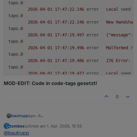
tapo.
0
2026
-
04
-
01
17
:
47
:
22.146
	error	
Local
 seed a
tapo.
0
2026
-
04
-
01
17
:
47
:
22.146
	error	
New
Handshak
tapo.
0
2026
-
04
-
01
17
:
47
:
19.497
	error	{
"message"
:
"
tapo.
0
2026
-
04
-
01
17
:
47
:
19.496
	error	
Malformed
 re
tapo.
0
2026
-
04
-
01
17
:
47
:
19.486
	error	
276
Error
: 
R
tapo.
0
2026
-
04
-
01
17
:
47
:
19.477
	error	
Local
 seed a
tapo.
0
MOD-EDIT: Code in code-tags gesetzt!
2026
-
04
-
01
17
:
47
:
19.476
	error	
New
Handshak
tapo.
0
0
2026
-
04
-
01
17
:
46
:
21.978
	error	
Please
set
 u
bautrupp
apo.0

	2026-04-01 17:47:22.173	error	{"message":"R
tombox
schrieb am
1. Apr. 2026, 15:55
T
MOD-EDIT: Code in code-tags gesetzt!
tapo.0

zuletzt editiert von
Offline
@
bautrupp
	2026-04-01 17:47:22.173	error	Malform