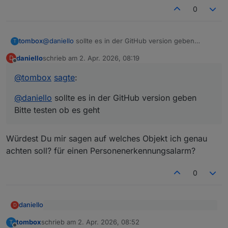
0
tombox
@
daniello
sollte es in der GitHub version geben
T
Bitte testen ob es geht
daniello
schrieb am
2. Apr. 2026, 08:19
D
zuletzt editiert von
Offline
@
tombox
sagte
:
@
daniello
sollte es in der GitHub version geben
Bitte testen ob es geht
Würdest Du mir sagen auf welches Objekt ich genau
achten soll? für einen Personenerkennungsalarm?
0
daniello
D
@
tombox
sagte
:
tombox
schrieb am
2. Apr. 2026, 08:52
T
zuletzt editiert von