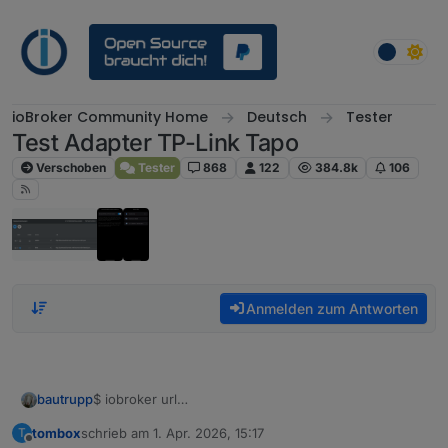
Weiter zum Inhalt
ioBroker Community Home
Deutsch
Tester
Test Adapter TP-Link Tapo
Verschoben
Tester
868
122
384.8k
106
Anmelden zum Antworten
$ iobroker url
bautrupp
https://www.npmjs.com/package/iobroker.tapo
--
tombox
schrieb am
1. Apr. 2026, 15:17
T
host werkstatt --debug
Installing
zuletzt editiert von
Offline