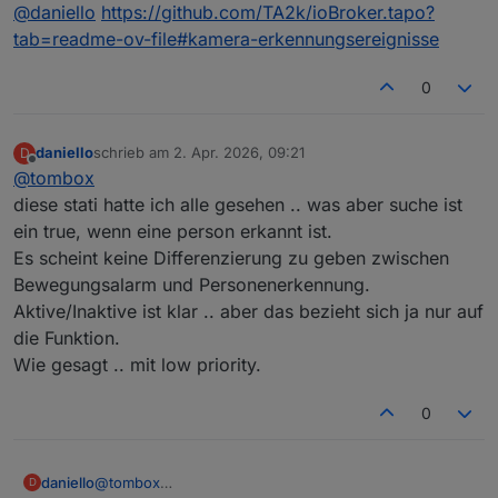
Offline
Würdest Du mir sagen auf welches Objekt ich genau
@
daniello
sollte es in der GitHub version geben
@
daniello
https://github.com/TA2k/ioBroker.tapo?
achten soll? für einen Personenerkennungsalarm?
Bitte testen ob es geht
tab=readme-ov-file#kamera-erkennungsereignisse
0
daniello
schrieb am
2. Apr. 2026, 09:21
D
zuletzt editiert von
Offline
@
tombox
diese stati hatte ich alle gesehen .. was aber suche ist
ein true, wenn eine person erkannt ist.
Es scheint keine Differenzierung zu geben zwischen
Bewegungsalarm und Personenerkennung.
Aktive/Inaktive ist klar .. aber das bezieht sich ja nur auf
die Funktion.
Wie gesagt .. mit low priority.
0
daniello
@
tombox
D