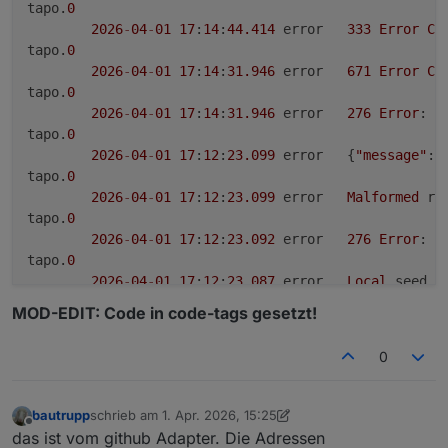
tapo.
0
2026
-
04
-
01
17
:
14
:
44.414
	error	
333
Error
Co
tapo.
0
2026
-
04
-
01
17
:
14
:
31.946
	error	
671
Error
Co
tapo.
0
2026
-
04
-
01
17
:
14
:
31.946
	error	
276
Error
: 
R
tapo.
0
2026
-
04
-
01
17
:
12
:
23.099
	error	{
"message"
:
"
tapo.
0
2026
-
04
-
01
17
:
12
:
23.099
	error	
Malformed
 re
tapo.
0
2026
-
04
-
01
17
:
12
:
23.092
	error	
276
Error
: 
R
tapo.
0
2026
-
04
-
01
17
:
12
:
23.087
	error	
Local
 seed a
tapo.
0
MOD-EDIT: Code in code-tags gesetzt!
2026
-
04
-
01
17
:
12
:
23.087
	error	
New
Handshak
tapo.
0
0
2026
-
04
-
01
17
:
12
:
20.706
	error	{
"message"
:
"
tapo.
0
2026
-
04
-
01
17
:
12
:
20.706
	error	
Malformed
 re
bautrupp
schrieb am
1. Apr. 2026, 15:25
zuletzt editiert von bautrupp
4. Jan. 2026, 17:26
tapo.
0
Offline
das ist vom github Adapter. Die Adressen