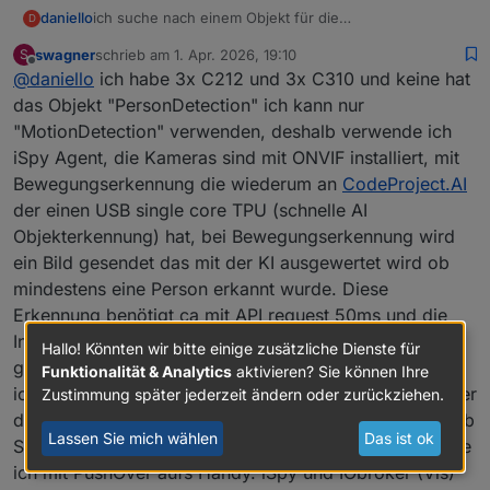
daniello
ich suche nach einem Objekt für die
D
Personenerkennung. Das beste was ich finde wäre
swagner
schrieb am
1. Apr. 2026, 19:10
S
"notifications" auszuwählen, da diese nur bei
zuletzt editiert von
Offline
@
daniello
ich habe 3x C212 und 3x C310 und keine hat
Personenerkennung gesendet werden .. gibt es was
Konkreteres?
das Objekt "PersonDetection" ich kann nur
"MotionDetection" verwenden, deshalb verwende ich
iSpy Agent, die Kameras sind mit ONVIF installiert, mit
Bewegungserkennung die wiederum an
CodeProject.AI
der einen USB single core TPU (schnelle AI
Objekterkennung) hat, bei Bewegungserkennung wird
ein Bild gesendet das mit der KI ausgewertet wird ob
mindestens eine Person erkannt wurde. Diese
Erkennung benötigt ca mit API request 50ms und die
Information wird mittels MQTT an den IOBroker
Hallo! Könnten wir bitte einige zusätzliche Dienste für
gesendet, in Kombination mit dem TAPO Adapter habe
Funktionalität & Analytics
aktivieren? Sie können Ihre
ich einen Bewegungsmelder / Alarmanlage die entweder
Zustimmung später jederzeit ändern oder zurückziehen.
das Licht (shelly plugs) einschaltet oder ein paar 120 db
Lassen Sie mich wählen
Das ist ok
Sirenen aktiviert. Bilder und Alarmmeldungen bekomme
ich mit PushOver aufs Handy. iSpy und IObroker (Vis)