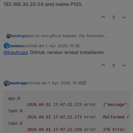
2026
-
04
-
01
17
:
12
:
20.695
	error	
276
Error
: 
R
192.168.30.20-24 sind meine P100.
tapo.
0
2026
-
04
-
01
17
:
12
:
20.688
	error	
Local
 seed a
0
tapo.
0
2026
-
04
-
01
17
:
12
:
20.687
	error	
New
Handshak
bautrupp
das ist vom github Adapter. Die Adressen
192.168.30.20-24 sind meine P100.
tombox
schrieb am
1. Apr. 2026, 15:38
T
zuletzt editiert von
Offline
@
bautrupp
GitHub version erneut installieren
0
bautrupp
schrieb am
1. Apr. 2026, 15:48
zuletzt editiert von Homoran
4. Jan. 2026, 17:51
Offline
apo.
0
2026
-
04
-
01
17
:
47
:
22.173
	error	{
"message"
:
"
tapo.
0
2026
-
04
-
01
17
:
47
:
22.173
	error	
Malformed
 re
tapo.
0
2026
-
04
-
01
17
:
47
:
22.159
	error	
276
Error
: 
R