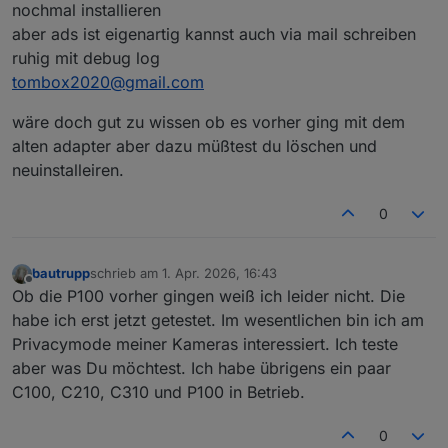
tapo.0

nochmal installieren
	2026-04-01 17:47:22.159	error	276 Error
aber ads ist eigenartig kannst auch via mail schreiben
tapo.0

ruhig mit debug log
	2026-04-01 17:47:22.146	error	Local seed 
tombox2020@gmail.com
tapo.0

	2026-04-01 17:47:22.146	error	New Han
wäre doch gut zu wissen ob es vorher ging mit dem
tapo.0

	2026-04-01 17:47:19.497	error	{"message":"R
alten adapter aber dazu müßtest du löschen und
tapo.0

neuinstalleiren.
	2026-04-01 17:47:19.496	error	Malform
tapo.0

0
	2026-04-01 17:47:19.486	error	276 Error
tapo.0

	2026-04-01 17:47:19.477	error	Local seed 
tapo.0

bautrupp
schrieb am
1. Apr. 2026, 16:43
zuletzt editiert von
Offline
	2026-04-01 17:47:19.476	error	New Han
Ob die P100 vorher gingen weiß ich leider nicht. Die
tapo.0

habe ich erst jetzt getestet. Im wesentlichen bin ich am
Privacymode meiner Kameras interessiert. Ich teste
aber was Du möchtest. Ich habe übrigens ein paar
C100, C210, C310 und P100 in Betrieb.
0