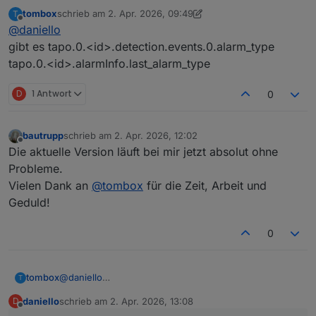
diese stati hatte ich alle gesehen .. was aber suche ist
tombox
schrieb am
2. Apr. 2026, 09:49
T
ein true, wenn eine person erkannt ist.
zuletzt editiert von tombox
4. Feb. 2026, 11:50
Offline
@
daniello
Es scheint keine Differenzierung zu geben zwischen
Bewegungsalarm und Personenerkennung.
gibt es tapo.0.<id>.detection.events.0.alarm_type
Aktive/Inaktive ist klar .. aber das bezieht sich ja nur
tapo.0.<id>.alarmInfo.last_alarm_type
auf die Funktion.
Wie gesagt .. mit low priority.
D
1 Antwort
0
bautrupp
schrieb am
2. Apr. 2026, 12:02
zuletzt editiert von
Offline
Die aktuelle Version läuft bei mir jetzt absolut ohne
Probleme.
Vielen Dank an
@
tombox
für die Zeit, Arbeit und
Geduld!
0
tombox
@
daniello
T
gibt es tapo.0.<id>.detection.events.0.alarm_type
daniello
schrieb am
2. Apr. 2026, 13:08
D
tapo.0.<id>.alarmInfo.last_alarm_type
zuletzt editiert von
Offline