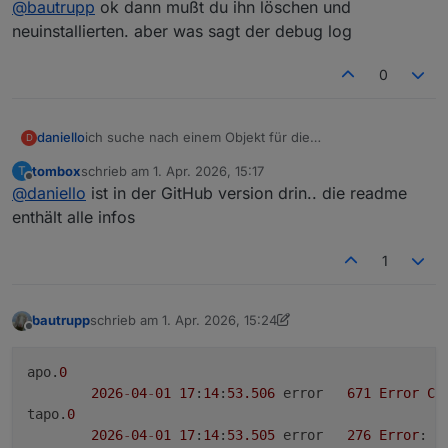
@
bautrupp
ok dann mußt du ihn löschen und
https://www.npmjs.com/package/iobroker.tapo
...
(System call)
npm error code E403
neuinstallierten. aber was sagt der debug log
npm error code E403npm error 403 403 Forbidden -
0
GET
https://www.npmjs.com/package/iobroker.taponpm
ERROR: Process exited with code 25
error 403 In most cases, you or one of your
daniello
ich suche nach einem Objekt für die
D
dependencies are requestingnpm error 403 a
Personenerkennung. Das beste was ich finde wäre
package version that is forbidden by your security
tombox
schrieb am
1. Apr. 2026, 15:17
T
"notifications" auszuwählen, da diese nur bei
zuletzt editiert von
policy, ornpm error 403 on a server you do not have
Offline
@
daniello
ist in der GitHub version drin.. die readme
Personenerkennung gesendet werden .. gibt es was
access to.npm error A complete log of this run can
Konkreteres?
enthält alle infos
be found in: /home/iobroker/.npm/_logs/2026-04-
01T14_49_25_831Z-debug-0.loghost.werkstatt Cannot
install
1
https://www.npmjs.com/package/iobroker.tapo:
1
bautrupp
schrieb am
1. Apr. 2026, 15:24
zuletzt editiert von Homoran
4. Jan. 2026, 17:50
Offline
apo.
0
2026
-
04
-
01
17
:
14
:
53.506
	error	
671
Error
Co
tapo.
0
2026
-
04
-
01
17
:
14
:
53.505
	error	
276
Error
: 
R