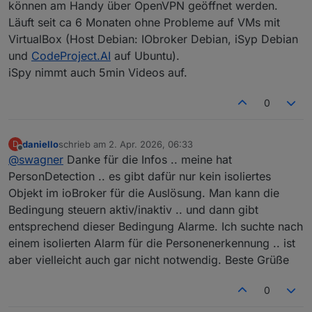
können am Handy über OpenVPN geöffnet werden.
Läuft seit ca 6 Monaten ohne Probleme auf VMs mit
VirtualBox (Host Debian: IObroker Debian, iSyp Debian
und
CodeProject.AI
auf Ubuntu).
iSpy nimmt auch 5min Videos auf.
0
daniello
schrieb am
2. Apr. 2026, 06:33
D
zuletzt editiert von
Offline
@
swagner
Danke für die Infos .. meine hat
PersonDetection .. es gibt dafür nur kein isoliertes
Objekt im ioBroker für die Auslösung. Man kann die
Bedingung steuern aktiv/inaktiv .. und dann gibt
entsprechend dieser Bedingung Alarme. Ich suchte nach
einem isolierten Alarm für die Personenerkennung .. ist
aber vielleicht auch gar nicht notwendig. Beste Grüße
0