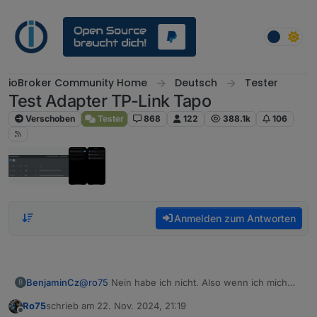
Weiter zum Inhalt
ioBroker Community Home
Deutsch
Tester
Test Adapter TP-Link Tapo
Verschoben
Tester
868
122
388.1k
106
Anmelden zum Antworten
BenjaminCz
@
ro75
Nein habe ich nicht. Also wenn ich mich
B
online Einlogge dann kommt nur passwort
Ro75
schrieb am
22. Nov. 2024, 21:19
abfrage. Soll ich es mal Aktivieren und eintragen ?
zuletzt editiert von
Offline