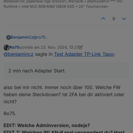
Mediaserver, paperless-ngx (Docker), MariaDB + phpmyadmin *** VIS-
2024-11-23 13:05:36.614 warn Login failed using
Runtime = Intel NUC 8GB RAM 128GB SSD + 24" Touchscreen
cached device list
tapo.0
0
2024-11-23 13:05:36.416 info Found MFA Process
please enter MFA in the instance settings
tapo.0
2024-11-23 13:05:36.136 info Login tp TAPO App
@
ro75
BenjaminCz
B
Hi Also habe alles versucht aber es lauft nicht.
Ro75
schrieb am
23. Nov. 2024, 13:27
Habe auch einen lxc erstellt mit IOBRoker zum
2 min nach Adapter Start:
zuletzt editiert von Ro75
Offline
@
benjamincz
sagte in
Test Adapter TP-Link Tapo
:
testen ohne schnick schnack geht auch nicht.
Nach Adapter Start:
2 min nach Adapter Start:
also bei mir nicht. Immer noch über 100. Welche FW
haben deine Steckdosen? Ist 2FA bei dir aktiviert oder
nicht?
Ro75.
EDIT: Welche Adminversion, nodejs?
EDIT 2: Welchen WLAN-Kanal verwendest du? Hast