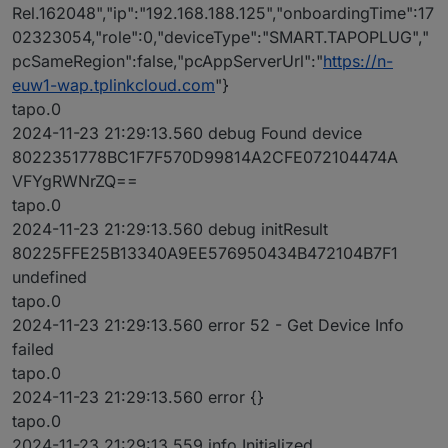
Rel.162048","ip":"192.168.188.125","onboardingTime":17
02323054,"role":0,"deviceType":"SMART.TAPOPLUG","
pcSameRegion":false,"pcAppServerUrl":"
https://n-
euw1-wap.tplinkcloud.com
"}
tapo.0
2024-11-23 21:29:13.560 debug Found device
8022351778BC1F7F570D99814A2CFE072104474A
VFYgRWNrZQ==
tapo.0
2024-11-23 21:29:13.560 debug initResult
80225FFE25B13340A9EE576950434B472104B7F1
undefined
tapo.0
2024-11-23 21:29:13.560 error 52 - Get Device Info
failed
tapo.0
2024-11-23 21:29:13.560 error {}
tapo.0
2024-11-23 21:29:13.559 info Initialized