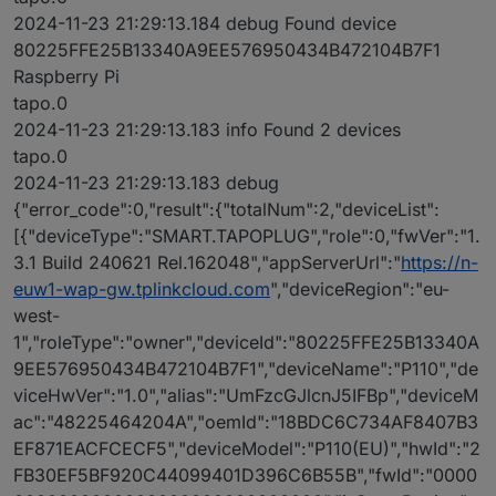
2024-11-23 21:29:13.184 debug Found device
80225FFE25B13340A9EE576950434B472104B7F1
Raspberry Pi
tapo.0
2024-11-23 21:29:13.183 info Found 2 devices
tapo.0
2024-11-23 21:29:13.183 debug
{"error_code":0,"result":{"totalNum":2,"deviceList":
[{"deviceType":"SMART.TAPOPLUG","role":0,"fwVer":"1.
3.1 Build 240621 Rel.162048","appServerUrl":"
https://n-
euw1-wap-gw.tplinkcloud.com
","deviceRegion":"eu-
west-
1","roleType":"owner","deviceId":"80225FFE25B13340A
9EE576950434B472104B7F1","deviceName":"P110","de
viceHwVer":"1.0","alias":"UmFzcGJlcnJ5IFBp","deviceM
ac":"48225464204A","oemId":"18BDC6C734AF8407B3
EF871EACFCECF5","deviceModel":"P110(EU)","hwId":"2
FB30EF5BF920C44099401D396C6B55B","fwId":"0000