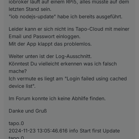
iobroker läuft auf einem RPi5, alles müsste auf dem
tapo.0
letzten Stand sein.
2024-11-23 13:05:46.616 info Start first Update
tapo.0
"iob nodejs-update" habe ich bereits ausgeführt.
2024-11-23 13:05:36.615 info Wait for connections for
non camera devices
Leider kann er sich nicht ins Tapo-Cloud mit meiner
tapo.0
Email und Passwort einloggen.
2024-11-23 13:05:36.614 warn Login failed using
Mit der App klappt das problemlos.
cached device list
tapo.0
Weiter unten ist der Log-Ausschnitt.
2024-11-23 13:05:36.416 info Found MFA Process
please enter MFA in the instance settings
Könntest Du vielleicht erkennen was ich falsch
tapo.0
mache?
2024-11-23 13:05:36.136 info Login tp TAPO App
Ich vermute es liegt am "Login failed using cached
device list".
Im Forum konnte ich keine Abhilfe finden.
Danke und Gruß
tapo.0
2024-11-23 13:05:46.616 info Start first Update
tapo.0