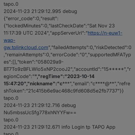
tapo.0
2024-11-23 21:29:12.995 debug
{"error_code":0,"result":
{"lockedMinutes":0,"lastCheckDate":"Sat Nov 23
11:17:39 UTC 2024","appServerUrl":"
https://n-euw1-
wap-
gw.tplinkcloud.com
","failedAttempts":0,"riskDetected":0
,"remainAttempts":0,"errorCode":"0","supportedMFATyp
es":[],"token":"058029a9-
BT7To9zBFLWlo5xNP2cooJ2","accountId":"15*****","r
egionCode":"
","regTime":"2023-10-14
15:47:20","nickname":"c
***","email":"c****@**","refre
shToken":"21c415b6e9ac468c9fd608d5e2fb7737"}}
tapo.0
2024-11-23 21:29:12.716 debug
Nu5mbssUcSfg778xhNYYFw==
tapo.0
2024-11-23 21:29:12.671 info Login tp TAPO App
tapo.0