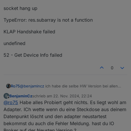
socket hang up
TypeError: res.subarray is not a function
KLAP Handshake failed
undefined
52 - Get Device Info failed
0
@
benjamincz
ich habe die selbe HW Version bei allen
Ro75
Steckdosen. 1 mit 1.5.5 und 3 mit 1.4.10 bei der Firmware.
BenjaminCz
schrieb am
22. Nov. 2024, 22:24
B
Wie gesagt. Hier läuft das ohne Probleme.
Ro75.
zuletzt editiert von
Offline
@
ro75
Habe alles Probiert geht nichts. Es liegt wohl am
Adapter. ICh wette wenn du eine Steckdose aus deinem
Datenpunkt löscht und den adapter neustartest
bekommst du auch die Fehler Meldung. hast du IO
Broker auf der Neusten Version ?