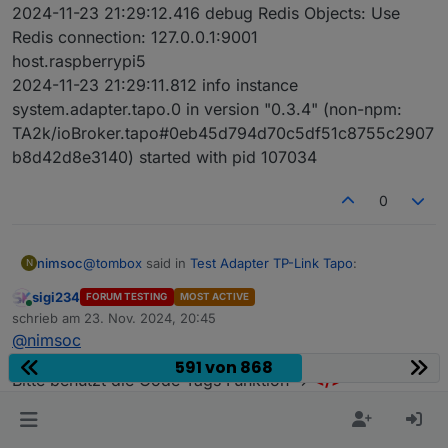
2024-11-23 21:29:12.416 debug Redis Objects: Use
Redis connection: 127.0.0.1:9001
host.raspberrypi5
2024-11-23 21:29:11.812 info instance
system.adapter.tapo.0 in version "0.3.4" (non-npm:
TA2k/ioBroker.tapo#0eb45d794d70c5df51c8755c2907
b8d42d8e3140) started with pid 107034
0
@
tombox
said in
Test Adapter TP-Link Tapo
:
nimsoc
N
sigi234
FORUM TESTING
MOST ACTIVE
Online
@
nimsoc
mal die GitHub version installieren und
schrieb am
23. Nov. 2024, 20:45
zuletzt editiert von
debug log aktivieren ob er "Receive energy
@
nimsoc
Hi, danke erstmal.
usage" anzeigt
591 von 868
Geht leider immer noch nicht.
Bitte benutzt die Code Tags Funktion ->
</>
Es war bereits von GitHub installiert.
Mich wundert ein wenig das:
Hier
gehts zur Hilfe.
Weiter unten steht der log (ich habe 2 p110
tapo.0
Steckdosen).
2024-11-23 21:29:13.869 error 52 - Get Device Info
tapo.0
failed