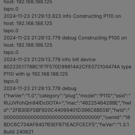
host: 192.168.188.125
tapo.0
2024-11-23 21:29:13.823 info Constructing P110 on
host: 192.168.188.125
tapo.0
2024-11-23 21:29:13.779 debug Constructing P100 on
host: 192.168.188.125
tapo.0
2024-11-23 21:29:13.779 info Init device
8022351778BC1F7F570D99814A2CFE072104474A type
P110 with ip 192.168.188.125
tapo.0
2024-11-23 21:29:13.778 debug
{"hwVer":"1.0","category":"plug","model":"P110","ssid":"
RlJJVFohQm94IDc0OTA=","mac":"4822546428BE","hwI
d":"2FB30EF5BF920C44099401D396C6B55B","fwId":"
00000000000000000000000000000000","oemId":"18
BDC6C734AF8407B3EF871EACFCECF5","fwVer":"1.3.1
Build 240621