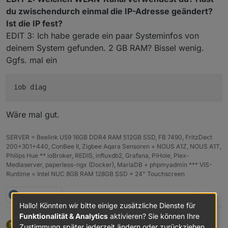
du zwischendurch einmal die IP-Adresse geändert?
Ist die IP fest?
EDIT 3: Ich habe gerade ein paar Systeminfos von
deinem System gefunden. 2 GB RAM? Bissel wenig.
Ggfs. mal ein
Wäre mal gut.
SERVER = Beelink U59 16GB DDR4 RAM 512GB SSD, FB 7490, FritzDect
200+301+440, ConBee II, Zigbee Aqara Sensoren + NOUS A1Z, NOUS A1T,
Philips Hue ** ioBroker, REDIS, influxdb2, Grafana, PiHole, Plex-
Mediaserver, paperless-ngx (Docker), MariaDB + phpmyadmin *** VIS-
Runtime = Intel NUC 8GB RAM 128GB SSD + 24" Touchscreen
B
1 Antwort
0
Hallo! Könnten wir bitte einige zusätzliche Dienste für
Funktionalität & Analytics
aktivieren? Sie können Ihre
nimsoc
schrieb am
23. Nov. 2024, 18:34
N
Zustimmung später jederzeit ändern oder zurückziehen.