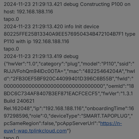
2024-11-23 21:29:13.421 debug Constructing P100 on
host: 192.168.188.116
tapo.0
2024-11-23 21:29:13.420 info Init device
80225FFE25B13340A9EE576950434B472104B7F1 type
P110 with ip 192.168.188.116
tapo.0
2024-11-23 21:29:13.419 debug
{"hwVer":"1.0","category":"plug","model":"P110","ssid":"
RlJJVFohQm94IDc0OTA=","mac":"48225464204A","hwI
d":"2FB30EF5BF920C44099401D396C6B55B","fwId":"
00000000000000000000000000000000","oemId":"18
BDC6C734AF8407B3EF871EACFCECF5","fwVer":"1.3.1
Build 240621
Rel.162048","ip":"192.168.188.116","onboardingTime":16
97298596,"role":0,"deviceType":"SMART.TAPOPLUG","
pcSameRegion":false,"pcAppServerUrl":"
https://n-
euw1-wap.tplinkcloud.com
"}
tapo.0