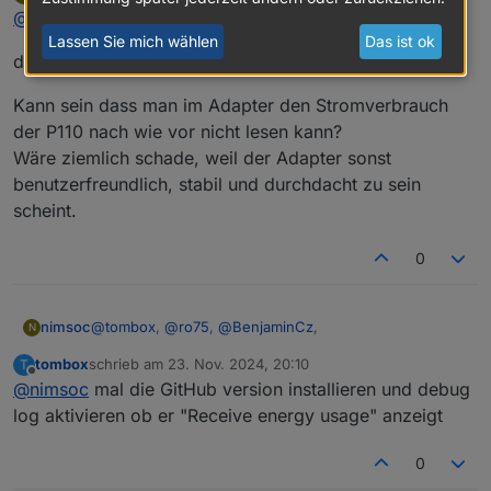
zuletzt editiert von
Offline
@
tombox
,
@
ro75
,
@
BenjaminCz
,
Lassen Sie mich wählen
Das ist ok
danke für die Tips und Anregungen.
Kann sein dass man im Adapter den Stromverbrauch
der P110 nach wie vor nicht lesen kann?
Wäre ziemlich schade, weil der Adapter sonst
benutzerfreundlich, stabil und durchdacht zu sein
scheint.
0
@
tombox
,
@
ro75
,
@
BenjaminCz
,
nimsoc
N
tombox
schrieb am
23. Nov. 2024, 20:10
T
danke für die Tips und Anregungen.
zuletzt editiert von
Offline
@
nimsoc
mal die GitHub version installieren und debug
Kann sein dass man im Adapter den Stromverbrauch
log aktivieren ob er "Receive energy usage" anzeigt
der P110 nach wie vor nicht lesen kann?
Wäre ziemlich schade, weil der Adapter sonst
0
benutzerfreundlich, stabil und durchdacht zu sein