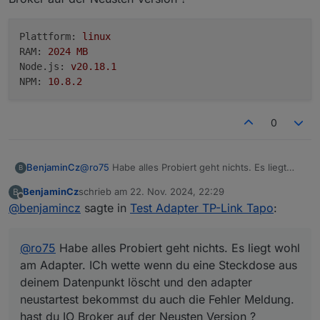
Plattform:
linux
RAM:
2024 
MB
Node.js:
v20.18.1
NPM:
10.8
.2
0
@
ro75
Habe alles Probiert geht nichts. Es liegt
BenjaminCz
B
wohl am Adapter. ICh wette wenn du eine
BenjaminCz
schrieb am
22. Nov. 2024, 22:29
B
Steckdose aus deinem Datenpunkt löscht und den
Plattform: linux

zuletzt editiert von
Offline
@
benjamincz
sagte in
Test Adapter TP-Link Tapo
:
adapter neustartest bekommst du auch die Fehler
RAM: 2024 MB

Meldung. hast du IO Broker auf der Neusten
Node.js: v20.18.1

Version ?
@
ro75
Habe alles Probiert geht nichts. Es liegt wohl
am Adapter. ICh wette wenn du eine Steckdose aus
deinem Datenpunkt löscht und den adapter
neustartest bekommst du auch die Fehler Meldung.
hast du IO Broker auf der Neusten Version ?