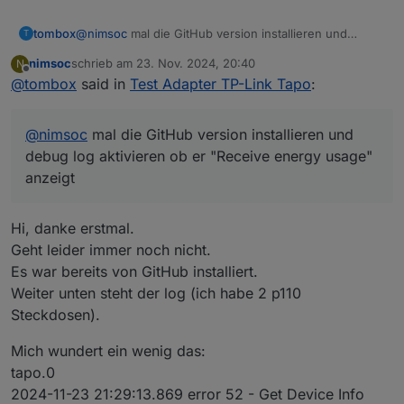
scheint.
tombox
@
nimsoc
mal die GitHub version installieren und
T
debug log aktivieren ob er "Receive energy usage"
nimsoc
schrieb am
23. Nov. 2024, 20:40
N
anzeigt
zuletzt editiert von
Offline
@
tombox
said in
Test Adapter TP-Link Tapo
:
@
nimsoc
mal die GitHub version installieren und
debug log aktivieren ob er "Receive energy usage"
anzeigt
Hi, danke erstmal.
Geht leider immer noch nicht.
Es war bereits von GitHub installiert.
Weiter unten steht der log (ich habe 2 p110
Steckdosen).
Mich wundert ein wenig das:
tapo.0
2024-11-23 21:29:13.869 error 52 - Get Device Info