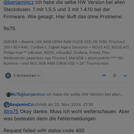
@
benjamincz
ich habe die selbe HW Version bei allen
Hast du die gleiche Software Hardware Version ?
Steckdosen. 1 mit 1.5.5 und 3 mit 1.4.10 bei der
Firmware. Wie gesagt. Hier läuft das ohne Probleme.
Ro75.
SERVER = Beelink U59 16GB DDR4 RAM 512GB SSD, FB 7490, FritzDect
200+301+440, ConBee II, Zigbee Aqara Sensoren + NOUS A1Z, NOUS A1T,
Philips Hue ** ioBroker, REDIS, influxdb2, Grafana, PiHole, Plex-
Mediaserver, paperless-ngx (Docker), MariaDB + phpmyadmin *** VIS-
Runtime = Intel NUC 8GB RAM 128GB SSD + 24" Touchscreen
B
2 Antworten
0
@
benjamincz
ich habe die selbe HW Version bei allen
Ro75
Steckdosen. 1 mit 1.5.5 und 3 mit 1.4.10 bei der Firmware.
BenjaminCz
schrieb am
22. Nov. 2024, 21:30
B
Wie gesagt. Hier läuft das ohne Probleme.
Ro75.
zuletzt editiert von
Offline
@
ro75
Okay danke. Muss ich wohl weiterschauen. Aber
was bedeuten denn die Fehlermeldungen
Request failed with status code 400