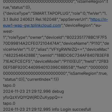
0000000000000000000000000000","isSameRegion":t
rue,"status":0},
{"deviceType":"SMART.TAPOPLUG","role":0,"fwVer":"1.
3.1 Build 240621 Rel.162048","appServerUrl":"
https://n-
euw1-wap-gw.tplinkcloud.com
","deviceRegion":"eu-
west-
1","roleType":"owner","deviceId":"8022351778BC1F7F5
70D99814A2CFE072104474A","deviceName":"P110","de
viceHwVer":"1.0","alias":"VFYgRWNrZQ==","deviceMac"
:"4822546428BE","oemId":"18BDC6C734AF8407B3EF8
71EACFCECF5","deviceModel":"P110(EU)","hwId":"2FB3
0EF5BF920C44099401D396C6B55B","fwId":"0000000
0000000000000000000000000","isSameRegion":true,
"status":0}],"currentIndex":1}}
tapo.0
2024-11-23 21:29:12.996 debug
yfoQzXVQIYQWjRDZuXyppQ==
tapo.0
2024-11-23 21:29:12.995 info Login succesfull