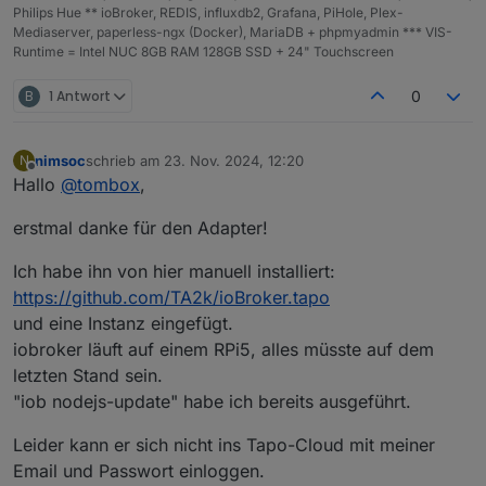
Philips Hue ** ioBroker, REDIS, influxdb2, Grafana, PiHole, Plex-
Mediaserver, paperless-ngx (Docker), MariaDB + phpmyadmin *** VIS-
Runtime = Intel NUC 8GB RAM 128GB SSD + 24" Touchscreen
B
1 Antwort
0
nimsoc
schrieb am
23. Nov. 2024, 12:20
N
zuletzt editiert von
Offline
Hallo
@
tombox
,
erstmal danke für den Adapter!
Ich habe ihn von hier manuell installiert:
https://github.com/TA2k/ioBroker.tapo
und eine Instanz eingefügt.
iobroker läuft auf einem RPi5, alles müsste auf dem
letzten Stand sein.
"iob nodejs-update" habe ich bereits ausgeführt.
Leider kann er sich nicht ins Tapo-Cloud mit meiner
Email und Passwort einloggen.