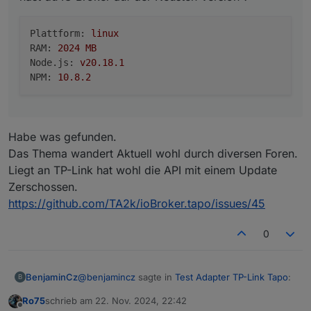
Plattform:
linux
RAM:
2024 
MB
Node.js:
v20.18.1
NPM:
10.8
.2
Habe was gefunden.
Das Thema wandert Aktuell wohl durch diversen Foren.
Liegt an TP-Link hat wohl die API mit einem Update
Zerschossen.
https://github.com/TA2k/ioBroker.tapo/issues/45
0
@
benjamincz
sagte in
Test Adapter TP-Link Tapo
:
BenjaminCz
B
Ro75
schrieb am
22. Nov. 2024, 22:42
zuletzt editiert von
Offline