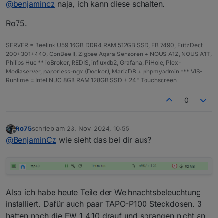
@
ro75
Habe alles Probiert geht nichts. Es
@
benjamincz
naja, ich kann diese schalten.
liegt wohl am Adapter. ICh wette wenn du
Habe was gefunden.
eine Steckdose aus deinem Datenpunkt
Ro75.
Das Thema wandert Aktuell wohl durch diversen
löscht und den adapter neustartest
Foren. Liegt an TP-Link hat wohl die API mit einem
bekommst du auch die Fehler Meldung. hast
SERVER = Beelink U59 16GB DDR4 RAM 512GB SSD, FB 7490, FritzDect
Update Zerschossen.
du IO Broker auf der Neusten Version ?
200+301+440, ConBee II, Zigbee Aqara Sensoren + NOUS A1Z, NOUS A1T,
https://github.com/TA2k/ioBroker.tapo/issues/45
Philips Hue ** ioBroker, REDIS, influxdb2, Grafana, PiHole, Plex-
Plattform: linux

Mediaserver, paperless-ngx (Docker), MariaDB + phpmyadmin *** VIS-
RAM: 2024 MB

Runtime = Intel NUC 8GB RAM 128GB SSD + 24" Touchscreen
Node.js: v20.18.1

0
Ro75
schrieb am
23. Nov. 2024, 10:55
zuletzt editiert von
Offline
@
BenjaminCz
wie sieht das bei dir aus?
Also ich habe heute Teile der Weihnachtsbeleuchtung
installiert. Dafür auch paar TAPO-P100 Steckdosen. 3
hatten noch die FW 1.4.10 drauf und sprangen nicht an.