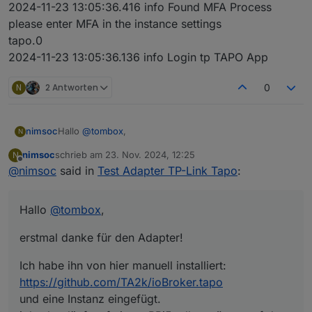
2024-11-23 13:05:36.416 info Found MFA Process
please enter MFA in the instance settings
tapo.0
2024-11-23 13:05:36.136 info Login tp TAPO App
N
2 Antworten
0
Hallo
@
tombox
,
nimsoc
N
nimsoc
schrieb am
23. Nov. 2024, 12:25
N
erstmal danke für den Adapter!
zuletzt editiert von
Offline
@
nimsoc
said in
Test Adapter TP-Link Tapo
:
Ich habe ihn von hier manuell installiert:
https://github.com/TA2k/ioBroker.tapo
Hallo
@
tombox
,
und eine Instanz eingefügt.
Leider kann er sich nicht ins Tapo-Cloud mit meiner
iobroker läuft auf einem RPi5, alles müsste auf dem
Email und Passwort einloggen.
erstmal danke für den Adapter!
letzten Stand sein.
Mit der App klappt das problemlos.
Weiter unten ist der Log-Ausschnitt.
"iob nodejs-update" habe ich bereits ausgeführt.
Könntest Du vielleicht erkennen was ich falsch mache?
Ich habe ihn von hier manuell installiert:
Ich vermute es liegt am "Login failed using cached
Im Forum konnte ich keine Abhilfe finden.
device list".
https://github.com/TA2k/ioBroker.tapo
Danke und Gruß
und eine Instanz eingefügt.