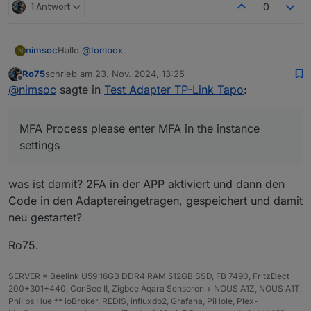
1 Antwort
0
Hallo
@
tombox
,
nimsoc
N
Ro75
schrieb am
23. Nov. 2024, 13:25
erstmal danke für den Adapter!
zuletzt editiert von
Offline
@
nimsoc
sagte in
Test Adapter TP-Link Tapo
:
Ich habe ihn von hier manuell installiert:
https://github.com/TA2k/ioBroker.tapo
MFA Process please enter MFA in the instance
und eine Instanz eingefügt.
Leider kann er sich nicht ins Tapo-Cloud mit meiner
iobroker läuft auf einem RPi5, alles müsste auf dem
Email und Passwort einloggen.
settings
letzten Stand sein.
Mit der App klappt das problemlos.
Weiter unten ist der Log-Ausschnitt.
"iob nodejs-update" habe ich bereits ausgeführt.
Könntest Du vielleicht erkennen was ich falsch mache?
was ist damit? 2FA in der APP aktiviert und dann den
Ich vermute es liegt am "Login failed using cached
Im Forum konnte ich keine Abhilfe finden.
device list".
Code in den Adaptereingetragen, gespeichert und damit
Danke und Gruß
neu gestartet?
tapo.0
Ro75.
2024-11-23 13:05:46.616 info Start first Update
tapo.0
SERVER = Beelink U59 16GB DDR4 RAM 512GB SSD, FB 7490, FritzDect
2024-11-23 13:05:36.615 info Wait for connections for
200+301+440, ConBee II, Zigbee Aqara Sensoren + NOUS A1Z, NOUS A1T,
non camera devices
Philips Hue ** ioBroker, REDIS, influxdb2, Grafana, PiHole, Plex-
tapo.0