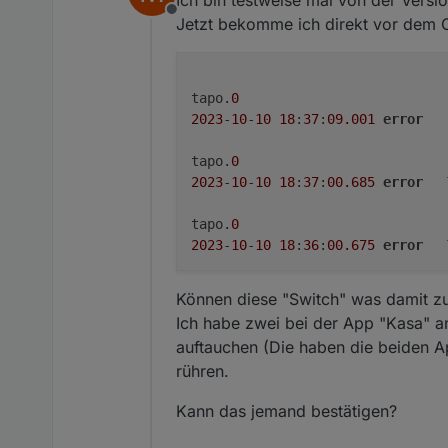
Offline
Jetzt bekomme ich direkt vor dem 
tapo.
0
2023
-
10
-
10
18
:
37
:
09.001
error
tapo.
0
2023
-
10
-
10
18
:
37
:
00.685
error
tapo.
0
2023
-
10
-
10
18
:
36
:
00.675
error
Können diese "Switch" was damit z
Ich habe zwei bei der App "Kasa" a
auftauchen (Die haben die beiden A
rühren.
Kann das jemand bestätigen?