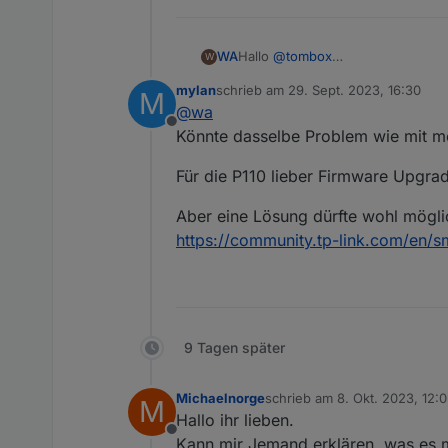
Hallo
@
tombox
WA
W
erst mal vielen Dank für Entwickl
mylan
schrieb am
29. Sept. 2023, 16:30
M
ich habe den Adapter heute install
zuletzt editiert von
@
wa
Die Steckdose P110 kann problem
Offline
Meine 3 L610 bringen folgende Fe
Könnte dasselbe Problem wie mit me
Für die P110 lieber Firmware Upgrad
Aber eine Lösung dürfte wohl mögli
https://community.tp-link.com/en
9 Tagen später
Michaelnorge
schrieb am
8. Okt. 2023, 12:
Wird der L610 bereist unterstütz?
M
zuletzt editiert von Michaeln
Die Firmware der L610 ist 1.1.0 und
Hallo ihr lieben.
Offline
Kann mir Jemand erklären, was es mi