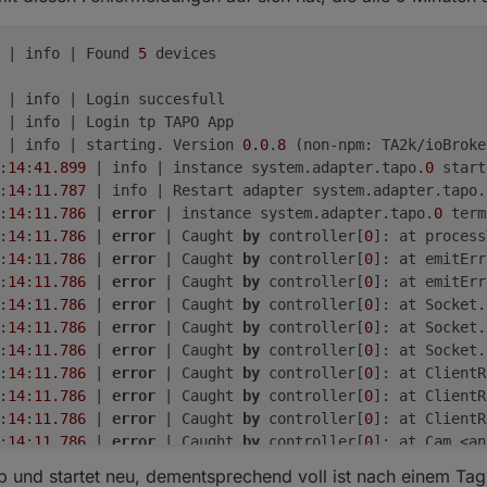
 | info | Found 
5
 devices

 | info | Login succesfull

 | info | Login tp TAPO App

 | info | starting. Version 
0.0
.
8
 (non-npm: TA2k/ioBroke
:
14
:
41.899
 | info | instance system.adapter.tapo.
0
 start
:
14
:
11.787
 | info | Restart adapter system.adapter.tapo.
:
14
:
11.786
 | 
error
 | instance system.adapter.tapo.
0
 term
:
14
:
11.786
 | 
error
 | Caught 
by
 controller[
0
]: at process
:
14
:
11.786
 | 
error
 | Caught 
by
 controller[
0
]: at emitErr
:
14
:
11.786
 | 
error
 | Caught 
by
 controller[
0
]: at emitErr
:
14
:
11.786
 | 
error
 | Caught 
by
 controller[
0
]: at Socket.
:
14
:
11.786
 | 
error
 | Caught 
by
 controller[
0
]: at Socket.
:
14
:
11.786
 | 
error
 | Caught 
by
 controller[
0
]: at Socket.
:
14
:
11.786
 | 
error
 | Caught 
by
 controller[
0
]: at ClientR
:
14
:
11.786
 | 
error
 | Caught 
by
 controller[
0
]: at ClientR
:
14
:
11.786
 | 
error
 | Caught 
by
 controller[
0
]: at ClientR
:
14
:
11.786
 | 
error
 | Caught 
by
 controller[
0
]: at Cam.<an
:
14
:
11.785
 | 
error
 | Caught 
by
 controller[
0
]: TypeError:
 und startet neu, dementsprechend voll ist nach einem Tag
 | warn | Terminated (UNCAUGHT_EXCEPTION): Without reason