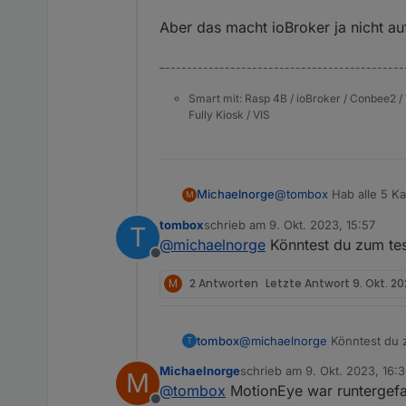
host.iobroker-pm |
Aber das macht ioBroker ja nicht au
tapo.0 | 2023-10-0
tapo.0 | 2023-10-0
–--------------------------------------------
tapo.0 | 2023-10-0
tapo.0 | 2023-10-0
Smart mit: Rasp 4B / ioBroker / Conbee2 / 
Fully Kiosk / VIS
@
tombox
Hab alle 5 Ka
Michaelnorge
M
nix geholfen. Fehler ko
tombox
schrieb am
9. Okt. 2023, 15:57
T
Ich habe die Kameras e
zuletzt editiert von
@
michaelnorge
Könntest du zum tes
aber sonst laufen die 
Offline
stellt sie ioBroker zur
Aber das macht ioBroke
M
2 Antworten
Letzte Antwort
9. Okt. 20
tombox
@
michaelnorge
Könntest du z
T
Michaelnorge
schrieb am
9. Okt. 2023, 16:
M
zuletzt editiert von
@
tombox
MotionEye war runtergefa