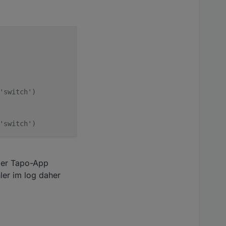
'switch')
'switch')
der Tapo-App
ler im log daher