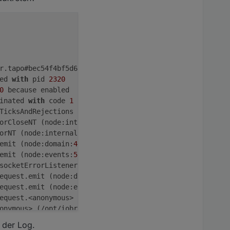
r.tapo#bec54f4bf5d6dbcaf04e8d9e691a75ff1c06e346) 
in
 /opt
ed 
with
 pid 
2320
0
 because enabled

inated 
with
 code 
1
 (JS_CONTROLLER_STOPPED)

TicksAndRejections (node:internal/process/task_queues:
82
orCloseNT (node:internal/streams/destroy:
116
:
3
)

orNT (node:internal/streams/destroy:
151
:
8
)

emit (node:domain:
489
:
12
)

emit (node:events:
514
:
28
)

socketErrorListener (node:_http_client:
501
:
9
)

equest.emit (node:domain:
489
:
12
)

equest.emit (node:events:
526
:
35
)

equest.<anonymous> (/opt/iobroker/node_modules/onvif/
lib
onymous> (/opt/iobroker/node_modules/onvif/
lib
/events.js
 callback.
call
is
not
 a 
function
 der Log.

