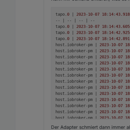
tapo.
0
 | 
2023
-
10
-
07
18
:
14
:
43.918
-- | -- | -- | --

tapo.
0
 | 
2023
-
10
-
07
18
:
14
:
43.605
tapo.
0
 | 
2023
-
10
-
07
18
:
14
:
42.925
tapo.
0
 | 
2023
-
10
-
07
18
:
14
:
42.891
host.iobroker-pm | 
2023
-
10
-
07
18
host.iobroker-pm | 
2023
-
10
-
07
18
host.iobroker-pm | 
2023
-
10
-
07
18
host.iobroker-pm | 
2023
-
10
-
07
18
host.iobroker-pm | 
2023
-
10
-
07
18
host.iobroker-pm | 
2023
-
10
-
07
18
host.iobroker-pm | 
2023
-
10
-
07
18
host.iobroker-pm | 
2023
-
10
-
07
18
host.iobroker-pm | 
2023
-
10
-
07
18
host.iobroker-pm | 
2023
-
10
-
07
18
host.iobroker-pm | 
2023
-
10
-
07
18
host.iobroker-pm | 
2023
-
10
-
07
18
host.iobroker-pm | 
2023
-
10
-
07
18
host.iobroker-pm | 
2023
-
10
-
07
18
Der Adapter schmiert dann immer ab
tapo.
0
 | 
2023
-
10
-
07
18
:
14
:
11.698