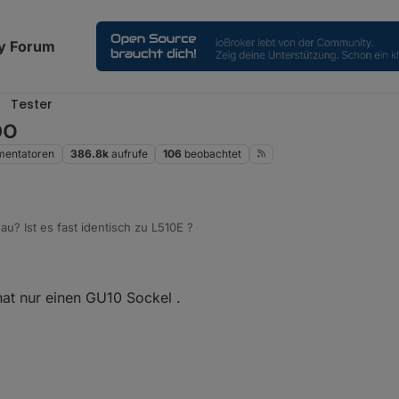
y Forum
Tester
po
entatoren
386.8k
aufrufe
106
beobachtet
u? Ist es fast identisch zu L510E ?
 hat nur einen GU10 Sockel .