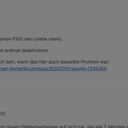
ung des Adapters,
iert.
los abgefragt und gesteuert werden.
hler im Log.
inen P100 sein (siehe oben).
e erstmal deaktivieren.
ch sein, wenn das hier auch dasselbe Problem war:
/smart-home/forum/topic/620270?replyId=1245450
05
orge
10. Aug. 2023, 16:55
 aktuell
t diesen Fehlermeldungen auf sich hat, die alle 5 Minuten 