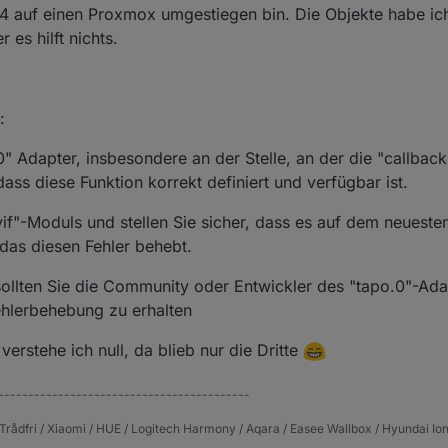
4 auf einen Proxmox umgestiegen bin. Die Objekte habe ich
 | info | terminating

 es hilft nichts.
 | 
error
 | callback.
call
is
not
 a 
function
 | 
error
 | TypeError: callback.
call
is
not
 a 
function
 at
 | 
error
 | uncaught exception: callback.
call
is
not
 a 
fu
:
 Adapter, insbesondere an der Stelle, an der die "callback.
dass diese Funktion korrekt definiert und verfügbar ist.
if"-Moduls und stellen Sie sicher, dass es auf dem neuesten
das diesen Fehler behebt.
sollten Sie die Community oder Entwickler des "tapo.0"-Ada
ehlerbehebung zu erhalten
erstehe ich null, da blieb nur die Dritte
------------------------------------------
Trådfri / Xiaomi / HUE / Logitech Harmony / Aqara / Easee Wallbox / Hyundai Ion