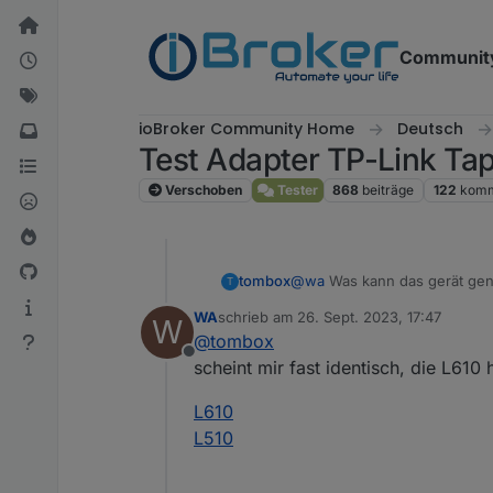
Weiter zum Inhalt
Communit
ioBroker Community Home
Deutsch
Test Adapter TP-Link Ta
Verschoben
Tester
868
beiträge
122
komm
tombox
@
wa
Was kann das gerät gena
T
WA
schrieb am
26. Sept. 2023, 17:47
W
zuletzt editiert von
@
tombox
Offline
scheint mir fast identisch, die L610
L610
L510