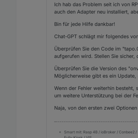
Ich hab das Problem seit ich von RP
tapo.
0
 | 
2023
-
10
-
07
18
:
14
:
11.698
auch den Adapter neu installiert, aber
tapo.
0
 | 
2023
-
10
-
07
18
:
14
:
11.686
tapo.
0
 | 
2023
-
10
-
07
18
:
14
:
11.685
Bin für jede Hilfe dankbar!
tapo.
0
 | 
2023
-
10
-
07
18
:
14
:
11.685
Chat-GPT schlägt mir folgendes vor
Überprüfen Sie den Code im "tapo.0"
aufgerufen wird. Stellen Sie sicher, 
Überprüfen Sie die Version des "onv
Möglicherweise gibt es ein Update, 
Wenn der Fehler weiterhin besteht, 
um weitere Unterstützung bei der F
Naja, von den ersten zwei Optionen v
–--------------------------------------------
Smart mit: Rasp 4B / ioBroker / Conbee2 / 
Fully Kiosk / VIS