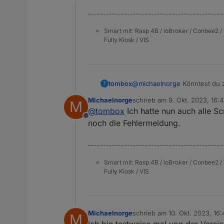
Offline
–--------------------------------------------
Smart mit: Rasp 4B / ioBroker / Conbee2 / 
Fully Kiosk / VIS
tombox
@
michaelnorge
Könntest du z
T
Michaelnorge
schrieb am
9. Okt. 2023, 16:
M
zuletzt editiert von
@
tombox
Ich hatte nun auch alle Sc
Offline
noch die Fehlermeldung.
–--------------------------------------------
Smart mit: Rasp 4B / ioBroker / Conbee2 / 
Fully Kiosk / VIS
Michaelnorge
schrieb am
10. Okt. 2023, 16:
M
zuletzt editiert von
Ich bin testweise mal von der Versio