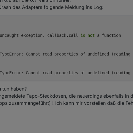
Crash des Adapters folgende Meldung ins Log:
	uncaught exception: callback.
call
is
not
 a 
function
	TypeError: Cannot read properties 
of
 undefined (reading 
	TypeError: Cannot read properties 
of
 undefined (reading 
u tun haben?
ngemeldete Tapo-Steckdosen, die neuerdings ebenfalls in 
pps zusammengeführt) ! Ich kann mir vorstellen daß die Feh