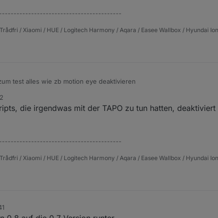
------------------------------------------
Trådfri / Xiaomi / HUE / Logitech Harmony / Aqara / Easee Wallbox / Hyundai Ion
um test alles wie zb motion eye deaktivieren
42
ripts, die irgendwas mit der TAPO zu tun hatten, deaktivier
------------------------------------------
Trådfri / Xiaomi / HUE / Logitech Harmony / Aqara / Easee Wallbox / Hyundai Ion
41
n 0.8 auf die 0.7 Version runter.