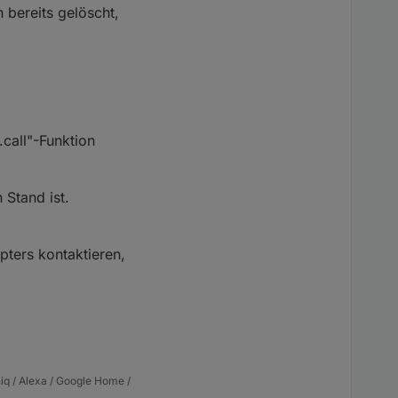
 bereits gelöscht,
 Cam.<anonymous> (/opt/iobroker/node_modules/onvif/
lib
/e
nction
call"-Funktion
 Stand ist.
pters kontaktieren,
iq / Alexa / Google Home /