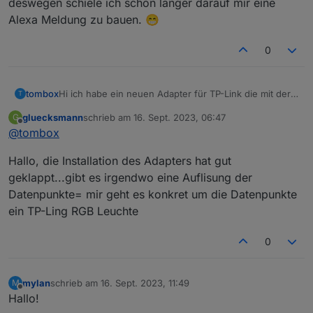
deswegen schiele ich schon länger darauf mir eine
Alexa Meldung zu bauen. 😁
0
Hi ich habe ein neuen Adapter für TP-Link die mit der
tombox
T
Tapo App überwacht werden können, geschrieben.
gluecksmann
schrieb am
16. Sept. 2023, 06:47
G
Der Adapter loggt sich über die Cloud ein um alle
Dann versucht er sich lokal mit username und
zuletzt editiert von
Offline
@
tombox
Geräte mit IP zu finden
Password auf die Geräte zu verbinden und zu steuern.
Wenn das Gerät nicht als online erkannt wird kann
Aktuelle Werte:
Hallo, die Installation des Adapters hat gut
manuell die IP gesetzt wird.
tapo.0.id
tapo.0.id.ip
Motion Detection funktioniert mit Stream User und
geklappt...gibt es irgendwo eine Auflisung der
Password
Datenpunkte= mir geht es konkret um die Datenpunkte
Minimum Node v14 muss installiert sein, sonst
Zum Installieren:
ein TP-Ling RGB Leuchte
bekommt man exit code 25 beim installieren
https://github.com/TA2k/ioBroker.tapo
Für die aktuelle Version
bitte das latest
0
Repo auswählen:
mylan
schrieb am
16. Sept. 2023, 11:49
M
zuletzt editiert von
Offline
Hallo!