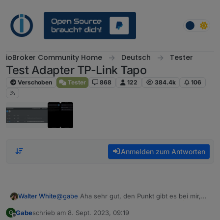
Weiter zum Inhalt
ioBroker Community Home
Deutsch
Tester
Test Adapter TP-Link Tapo
Verschoben
Tester
868
122
384.4k
106
Anmelden zum Antworten
@
gabe
Aha sehr gut, den Punkt gibt es bei mir,
Walter White
werde ich direkt mal umsetzen, danke!
Gabe
schrieb am
8. Sept. 2023, 09:19
G
Bedeutet ON das die Kamera AN ist, oder dass
zuletzt editiert von
Offline