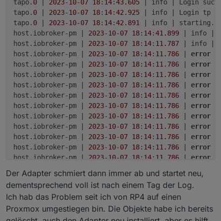
tapo.
0
 | 
2023
-
10
-
07
18
:
14
:
43.605
 | info | Login succe
tapo.
0
 | 
2023
-
10
-
07
18
:
14
:
42.925
 | info | Login tp TA
tapo.
0
 | 
2023
-
10
-
07
18
:
14
:
42.891
 | info | starting. 
host.iobroker-pm | 
2023
-
10
-
07
18
:
14
:
41.899
 | info | 
host.iobroker-pm | 
2023
-
10
-
07
18
:
14
:
11.787
 | info | 
host.iobroker-pm | 
2023
-
10
-
07
18
:
14
:
11.786
 | 
error
 |
host.iobroker-pm | 
2023
-
10
-
07
18
:
14
:
11.786
 | 
error
 |
host.iobroker-pm | 
2023
-
10
-
07
18
:
14
:
11.786
 | 
error
 |
host.iobroker-pm | 
2023
-
10
-
07
18
:
14
:
11.786
 | 
error
 |
host.iobroker-pm | 
2023
-
10
-
07
18
:
14
:
11.786
 | 
error
 |
host.iobroker-pm | 
2023
-
10
-
07
18
:
14
:
11.786
 | 
error
 |
host.iobroker-pm | 
2023
-
10
-
07
18
:
14
:
11.786
 | 
error
 |
host.iobroker-pm | 
2023
-
10
-
07
18
:
14
:
11.786
 | 
error
 |
host.iobroker-pm | 
2023
-
10
-
07
18
:
14
:
11.786
 | 
error
 |
host.iobroker-pm | 
2023
-
10
-
07
18
:
14
:
11.786
 | 
error
 |
host.iobroker-pm | 
2023
-
10
-
07
18
:
14
:
11.786
 | 
error
 |
host.iobroker-pm | 
2023
-
10
-
07
18
:
14
:
11.785
 | 
error
 |
Der Adapter schmiert dann immer ab und startet neu,
tapo.
0
 | 
2023
-
10
-
07
18
:
14
:
11.698
 | warn | Terminated
dementsprechend voll ist nach einem Tag der Log.
tapo.
0
 | 
2023
-
10
-
07
18
:
14
:
11.698
 | info | terminating
Ich hab das Problem seit ich von RP4 auf einen
tapo.
0
 | 
2023
-
10
-
07
18
:
14
:
11.686
 | 
error
 | callback.
Proxmox umgestiegen bin. Die Objekte habe ich bereits
tapo.
0
 | 
2023
-
10
-
07
18
:
14
:
11.685
 | 
error
 | TypeError
gelöscht, auch den Adapter neu installiert, aber es hilft
tapo.
0
 | 
2023
-
10
-
07
18
:
14
:
11.685
 | 
error
 | uncaught 