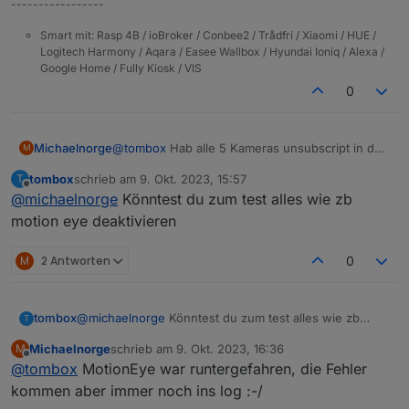
-----------------
Smart mit: Rasp 4B / ioBroker / Conbee2 / Trådfri / Xiaomi / HUE /
Logitech Harmony / Aqara / Easee Wallbox / Hyundai Ioniq / Alexa /
Google Home / Fully Kiosk / VIS
0
@
tombox
Hab alle 5 Kameras unsubscript in der
Michaelnorge
M
App und neu subscriped, dachte das würde
tombox
schrieb am
9. Okt. 2023, 15:57
T
helfen, aber hat leider nix geholfen. Fehler
Ich habe die Kameras eigentlich ganz normal am
zuletzt editiert von
Offline
@
michaelnorge
Könntest du zum test alles wie zb
kommt weiterhin alle 5 Minuten: "uncaught
laufen. Bei einer Kamera hab ich den
exception: callback.call is not a function".
"privatsphärenmodus" aktiviert, aber sonst
Aber das macht ioBroker ja nicht auf den Punkt
motion eye deaktivieren
laufen die wie "ab Werk". Ich benutze nicht mal
alle 5 Minuten sondern nur bei Bewegung....
die App, MotionEye holt die Bilder von der
M
2 Antworten
0
Kamera und stellt sie ioBroker zur Vefügung.
tombox
@
michaelnorge
Könntest du zum test alles wie zb
T
motion eye deaktivieren
Michaelnorge
schrieb am
9. Okt. 2023, 16:36
M
zuletzt editiert von
Offline
@
tombox
MotionEye war runtergefahren, die Fehler
kommen aber immer noch ins log :-/