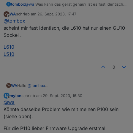
tombox
@
wa
Was kann das gerät genau? Ist es fast identisch
Wird der L610 bereist unterstütz?
T
zu L510E ?
Die Firmware der L610 ist 1.1.0 und aktuell
WA
schrieb am
26. Sept. 2023, 17:47
W
zuletzt editiert von
Offline
@
tombox
scheint mir fast identisch, die L610 hat nur einen GU10
Sockel .
L610
L510
0
Hallo
@
tombox
WA
W
erst mal vielen Dank für Entwicklung des Adapters,
mylan
schrieb am
29. Sept. 2023, 16:30
M
ich habe den Adapter heute installiert.
zuletzt editiert von
Offline
@
wa
Die Steckdose P110 kann problemlos abgefragt und
gesteuert werden.
Könnte dasselbe Problem wie mit meinen P100 sein
Meine 3 L610 bringen folgende Fehler im Log.
(siehe oben).
Für die P110 lieber Firmware Upgrade erstmal