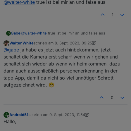
@
walter-white
true ist bei mir an und false aus
der privatsphärenmodus AN ist?
1
Gabe
@
walter-white
true ist bei mir an und false aus
G
Walter White
schrieb am
8. Sept. 2023, 09:25
zuletzt editiert von Walter White
9. Aug. 2023, 11:26
Offline
@
gabe
ja habe es jetzt auch hinbekommen, jetzt
schaltet die Kamera erst scharf wenn wir gehen und
schaltet sich wieder ab wenn wir heimkommen, dazu
dann auch ausschließlich personenerkennung in der
tapo App, damit da nicht so viel unnötiger Schrott
aufgezeichnet wird. 😁
0
Android51
schrieb am
9. Sept. 2023, 11:54
A
zuletzt editiert von Android51
9. Sept. 2023, 13:55
Offline
Hallo,