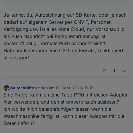
Verbindung? Oder verstehe ich das falsch?
Kann ich das Video-Bild später im iobroker bzw. in
Ja kannst du, Aufzeichnung auf SD Karte, oder je nach
der Visualisierung sehen oder kann man über
iobroker nur Einstellungen verändern?
bedarf auf eigenem Server per ONVIF, Personen
Danke für eure Rückmeldungen.
Verfolgung usw ist alles ohne Cloud, nur Vorschaubild
als Push Nachricht bei Personenerkennung ist
kostenpflichtig, normale Push nachricht nicht!
Habe im Innenraum eine C210 im Einsatz, funktioniert
alles super!
1
Walter White
schrieb am
12. Sept. 2023, 15:17
zuletzt editiert von
Offline
Eine Frage, kann ich eine Tapo P110 mit diesen Adapter
hier verwenden, und den stromverbrauch auslesen?
Ich wollte mich benachrichtigen lassen wenn die
Waschmaschine fertig ist, kann dieser Adapter mir die
Daten liefern?