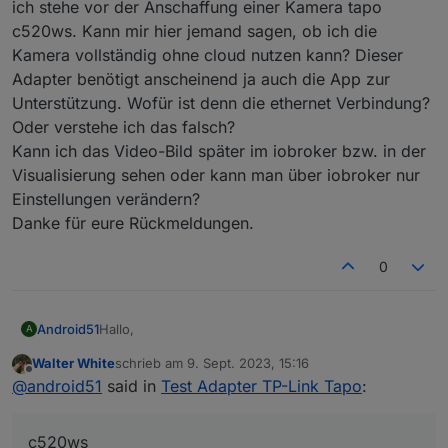
ich stehe vor der Anschaffung einer Kamera tapo
c520ws. Kann mir hier jemand sagen, ob ich die
Kamera vollständig ohne cloud nutzen kann? Dieser
Adapter benötigt anscheinend ja auch die App zur
Unterstützung. Wofür ist denn die ethernet Verbindung?
Oder verstehe ich das falsch?
Kann ich das Video-Bild später im iobroker bzw. in der
Visualisierung sehen oder kann man über iobroker nur
Einstellungen verändern?
Danke für eure Rückmeldungen.
0
Hallo,
Android51
A
Walter White
schrieb am
9. Sept. 2023, 15:16
ich stehe vor der Anschaffung einer Kamera tapo
zuletzt editiert von
Offline
@
android51
said in
Test Adapter TP-Link Tapo
:
c520ws. Kann mir hier jemand sagen, ob ich die
Kamera vollständig ohne cloud nutzen kann? Dieser
Adapter benötigt anscheinend ja auch die App zur
c520ws
Unterstützung. Wofür ist denn die ethernet