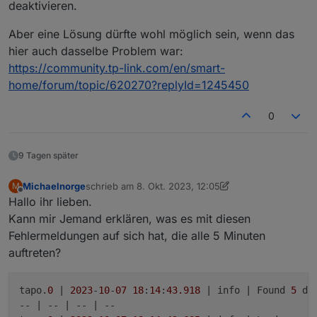
deaktivieren.
Wird der L610 bereist unterstütz?
Aber eine Lösung dürfte wohl möglich sein, wenn das
Die Firmware der L610 ist 1.1.0 und aktuell
hier auch dasselbe Problem war:
https://community.tp-link.com/en/smart-
home/forum/topic/620270?replyId=1245450
0
9 Tagen später
Michaelnorge
schrieb am
8. Okt. 2023, 12:05
M
zuletzt editiert von Michaelnorge
10. Aug. 2023, 16:
Offline
Hallo ihr lieben.
Kann mir Jemand erklären, was es mit diesen
Fehlermeldungen auf sich hat, die alle 5 Minuten
auftreten?
tapo.
0
 | 
2023
-
10
-
07
18
:
14
:
43.918
 | info | Found 
5
 dev
-- | -- | -- | --
