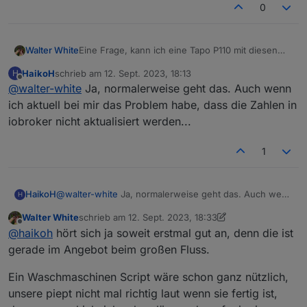
0
Walter White
Eine Frage, kann ich eine Tapo P110 mit diesen
Adapter hier verwenden, und den
HaikoH
schrieb am
12. Sept. 2023, 18:13
H
stromverbrauch auslesen?
zuletzt editiert von
Offline
@
walter-white
Ja, normalerweise geht das. Auch wenn
Ich wollte mich benachrichtigen lassen wenn die
Waschmaschine fertig ist, kann dieser Adapter mir
ich aktuell bei mir das Problem habe, dass die Zahlen in
die Daten liefern?
iobroker nicht aktualisiert werden...
1
HaikoH
@
walter-white
Ja, normalerweise geht das. Auch wenn
H
ich aktuell bei mir das Problem habe, dass die Zahlen in
Walter White
schrieb am
12. Sept. 2023, 18:33
iobroker nicht aktualisiert werden...
zuletzt editiert von Walter White
9. Dez. 2023, 20:40
Offline
@
haikoh
hört sich ja soweit erstmal gut an, denn die ist
gerade im Angebot beim großen Fluss.
Ein Waschmaschinen Script wäre schon ganz nützlich,
unsere piept nicht mal richtig laut wenn sie fertig ist,