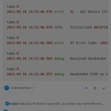
tapo
.0
2023
-09
-16
14
:
53
:
06.970
error
52
 - Get Device Info 
tapo
.0
2023
-09
-16
14
:
53
:
06.970
	info	Initialized 
8022
FCB1
tapo
.0
2023
-09
-16
14
:
53
:
06.969
error
97
 Error Code: 
1003
,
tapo
.0
2023
-09
-16
14
:
53
:
06.969
debug
	Received Handshake P
tapo
.0
2023
-09
-16
14
:
53
:
06.957
debug
	Handshake P100 on ho
tapo
.0
T
2 Antworten
0
2023
-09
-16
14
:
53
:
06.535
debug
	Constructing P100 on
tapo
.0
Falls das Protokoll was hilft, zu einem der betroffenen
mylan
M
2023
-09
-16
14
:
53
:
06.534
	info	Init device 
8022
FCB1
Plugs:
App auf Handy aufrufen