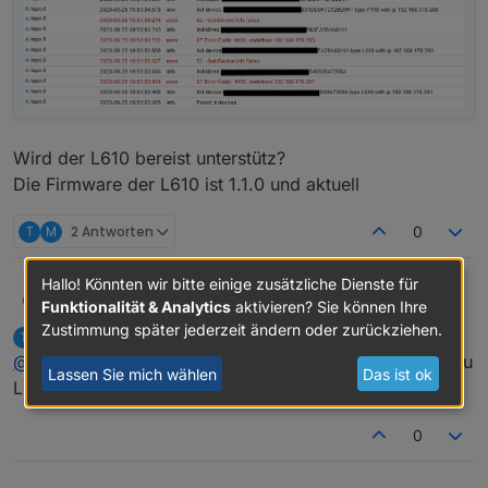
tapo.0

Wird der L610 bereist unterstütz?
Die Firmware der L610 ist 1.1.0 und aktuell
T
M
2 Antworten
0
Hallo! Könnten wir bitte einige zusätzliche Dienste für
Hallo
@
tombox
WA
W
Funktionalität & Analytics
aktivieren? Sie können Ihre
erst mal vielen Dank für Entwicklung des Adapters,
Zustimmung später jederzeit ändern oder zurückziehen.
tombox
schrieb am
26. Sept. 2023, 06:28
T
ich habe den Adapter heute installiert.
zuletzt editiert von
Offline
@
wa
Was kann das gerät genau? Ist es fast identisch zu
Die Steckdose P110 kann problemlos abgefragt und
Lassen Sie mich wählen
Das ist ok
gesteuert werden.
L510E ?
Meine 3 L610 bringen folgende Fehler im Log.
0