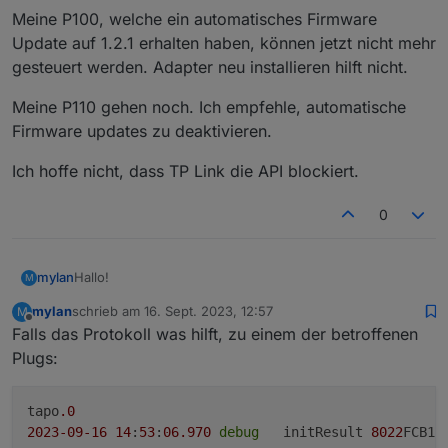
Meine P100, welche ein automatisches Firmware
Update auf 1.2.1 erhalten haben, können jetzt nicht mehr
Loginablauf:
gesteuert werden. Adapter neu installieren hilft nicht.
Die Tapo App Zugangsdaten eingeben
Steuern
Meine P110 gehen noch. Ich empfehle, automatische
tapo.0.id.remote auf true setzen steuert den
jeweiligen Befehl
Steckdose und Kamerasteuerung aktivieren
Firmware updates zu deaktivieren.
Ich hoffe nicht, dass TP Link die API blockiert.
0
Hallo!
mylan
M
mylan
schrieb am
16. Sept. 2023, 12:57
M
Meine P100, welche ein automatisches Firmware Update
zuletzt editiert von
Offline
Falls das Protokoll was hilft, zu einem der betroffenen
auf 1.2.1 erhalten haben, können jetzt nicht mehr
gesteuert werden. Adapter neu installieren hilft nicht.
Meine P110 gehen noch. Ich empfehle, automatische
Plugs:
Firmware updates zu deaktivieren.
Ich hoffe nicht, dass TP Link die API blockiert.
tapo
.0
2023
-09
-16
14
:
53
:
06.970
debug
	initResult 
8022
FCB18