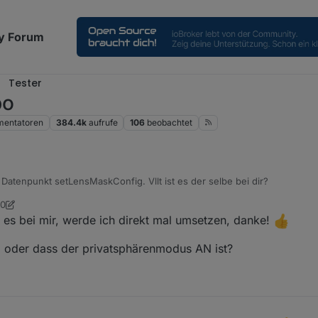
y Forum
Tester
po
entatoren
384.4k
aufrufe
106
beobachtet
 Datenpunkt setLensMaskConfig. Vllt ist es der selbe bei dir?
50
te
9. Juli 2023, 08:10
 es bei mir, werde ich direkt mal umsetzen, danke!
 oder dass der privatsphärenmodus AN ist?