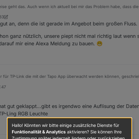
ise geht das. Auch wenn ich aktuell bei mir das Problem habe, dass die
:33
te
9. Dez. 2023, 20:40
 gut an, denn die ist gerade im Angebot beim großen Fluss.
 ganz nützlich, unsere piept nicht mal richtig laut wenn sie
darauf mir eine Alexa Meldung zu bauen. 😁
Hi ich habe ein neuen Adapter für TP-Link die mit der Tapo App überwacht werden können, geschr
ie Cloud ein um alle Geräte mit IP zu finden
6:47
ne erkannt wird kann manuell die IP gesetzt wird.
mit username und Password auf die Geräte zu verbinden und zu steuern.
 hat gut geklappt...gibt es irgendwo eine Auflisung der Dat
t mit Stream User und Password
 TP-Ling RGB Leuchte
lliert sein, sonst bekommt man exit code 25 beim installieren
Hallo! Könnten wir bitte einige zusätzliche Dienste für
oker.tapo
Funktionalität & Analytics
aktivieren? Sie können Ihre
bitte das latest Repo auswählen:
Zustimmung später jederzeit ändern oder zurückziehen.