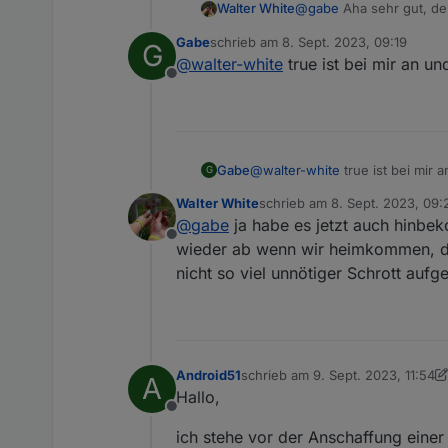
@
gabe
Aha sehr gut, den
Walter White
Gabe
schrieb am
8. Sept. 2023, 09:19
G
Bedeutet ON das die Kam
zuletzt editiert von
@
walter-white
true ist bei mir an un
Offline
Gabe
@
walter-white
true ist bei mir 
G
Walter White
schrieb am
8. Sept. 2023, 09:
zuletzt editiert von Walter Whi
@
gabe
ja habe es jetzt auch hinbek
Offline
wieder ab wenn wir heimkommen, da
nicht so viel unnötiger Schrott aufg
Android51
schrieb am
9. Sept. 2023, 11:54
A
zuletzt editiert von Android51
9. 
Hallo,
Offline
ich stehe vor der Anschaffung eine