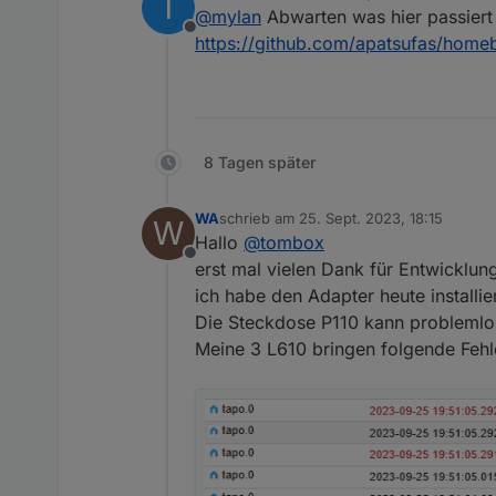
T
zuletzt editiert von
tapo
.0
@
mylan
Abwarten was hier passiert
2023-09-16 14:53:06.970
2023
-09
-16
14
:
53
:
06.533
debug
Offline
https://github.com/apatsufas/home
tapo.0

2023-09-16 14:53:06.970
tapo.0

2023-09-16 14:53:06.970
8 Tagen später
tapo.0

2023-09-16 14:53:06.969
WA
schrieb am
25. Sept. 2023, 18:15
W
zuletzt editiert von
Hallo
@
tombox
tapo.0

Offline
erst mal vielen Dank für Entwicklun
2023-09-16 14:53:06.969
ich habe den Adapter heute installier
tapo.0

Die Steckdose P110 kann problemlo
2023-09-16 14:53:06.957
Meine 3 L610 bringen folgende Fehl
tapo.0

2023-09-16 14:53:06.535
tapo.0

2023-09-16 14:53:06.534