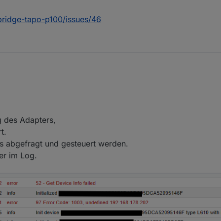
	debug	initResult 8022FCB18C2BC4CAD9AA8C78BD88EE0320A5D9
	{
"hwVer"
:
"2.0"
,
"category"
:
"plug"
,
"model"
:
"P100"
,
"ssid"
:
"
bridge-tapo-p100/issues/46
	error	52 - Get Device Info failed

	info	Initialized 8022FCB18C2BC4CAD9AA8C78BD88EE0320A5D
	error	97 Error Code: 1003, undefined 192.168.1.124

g des Adapters,
	debug	Received Handshake P100 on host response: 192.168
t.
s abgefragt und gesteuert werden.
	debug	Handshake P100 on host: 192.168.1.124

er im Log.
	debug	Constructing P100 on host: 192.168.1.124

	info	Init device 8022FCB18C2BC4CAD9AA8C78BD88EE0320A5D