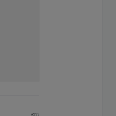
e
 P100 with ip 
192.168
.1
.124
#233