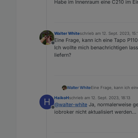
Habe im Innenraum eine C210 im Eins
Walter White
schrieb am
12. Sept. 2023, 15:
zuletzt editiert von
Eine Frage, kann ich eine Tapo P11
Offline
Ich wollte mich benachrichtigen las
liefern?
Walter White
Eine Frage, kann ich ei
Ich wollte mich benachri
HaikoH
schrieb am
12. Sept. 2023, 18:13
H
zuletzt editiert von
@
walter-white
Ja, normalerweise geh
Offline
iobroker nicht aktualisiert werden...