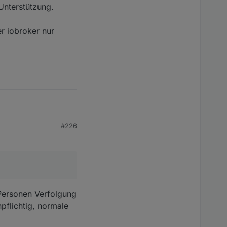
Unterstützung.
r iobroker nur
#226
Kamera vollständig
 Wofür ist denn die
obroker nur
 Personen Verfolgung
pflichtig, normale