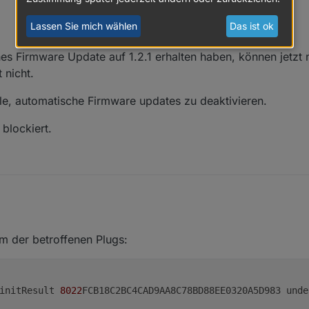
Lassen Sie mich wählen
Das ist ok
s Firmware Update auf 1.2.1 erhalten haben, können jetzt 
 nicht.
e, automatische Firmware updates zu deaktivieren.
 blockiert.
tisches Firmware Update auf 1.2.1 erhalten haben, können jetzt nicht m
eingeben
nem der betroffenen Plugs:
cht.
pfehle, automatische Firmware updates zu deaktivieren.
zen steuert den jeweiligen Befehl
ung aktivieren
e API blockiert.
	initResult 
8022
FCB18C2BC4CAD9AA8C78BD88EE0320A5D983 undef