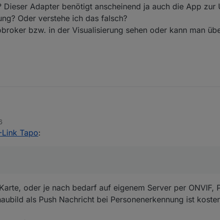
? Dieser Adapter benötigt anscheinend ja auch die App zur 
ung? Oder verstehe ich das falsch?
obroker bzw. in der Visualisierung sehen oder kann man übe
6
ung einer Kamera tapo c520ws. Kann mir hier jemand sagen, ob ich die 
-Link Tapo
:
eser Adapter benötigt anscheinend ja auch die App zur Unterstützung.
 verstehe ich das falsch?
äter im iobroker bzw. in der Visualisierung sehen oder kann man über i
ngen.
Karte, oder je nach bedarf auf eigenem Server per ONVIF,
haubild als Push Nachricht bei Personenerkennung ist kosten