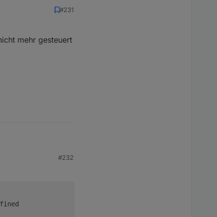
#231
nicht mehr gesteuert
#232
ehr gesteuert werden.
ined
