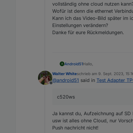
vollständig ohne cloud nutzen kann
Wofür ist denn die ethernet Verbind
Kann ich das Video-Bild später im i
Einstellungen verändern?
Danke für eure Rückmeldungen.
Hallo,
Android51
A
Walter White
schrieb am
9. Sept. 2023, 15:1
ich stehe vor der Anschaff
zuletzt editiert von
@
android51
said in
Test Adapter TP
ohne cloud nutzen kann? Di
Offline
ethernet Verbindung? Oder
Kann ich das Video-Bild sp
c520ws
Einstellungen verändern?
Danke für eure Rückmeldu
Ja kannst du, Aufzeichnung auf SD 
usw ist alles ohne Cloud, nur Vorsc
Push nachricht nicht!