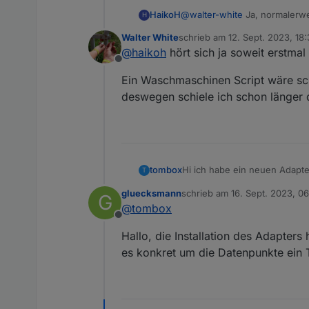
HaikoH
@
walter-white
Ja, normalerwe
H
nicht aktualisiert werden...
Walter White
schrieb am
12. Sept. 2023, 18
zuletzt editiert von Walter Whi
@
haikoh
hört sich ja soweit erstmal
Offline
Ein Waschmaschinen Script wäre schon
deswegen schiele ich schon länger 
tombox
T
Der Adapter loggt sich über d
gluecksmann
schrieb am
16. Sept. 2023, 0
G
Wenn das Gerät nicht als onli
Dann versucht er sich lokal 
zuletzt editiert von
@
tombox
tapo.0.id.ip
Offline
Aktuelle Werte:
Hallo, die Installation des Adapters
tapo.0.id
Motion Detection funktionier
es konkret um die Datenpunkte ein
Minimum Node v14 muss insta
Zum Installieren:
https://github.com/TA2k/ioBr
Für die aktuelle Version