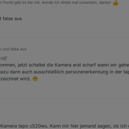
 Punkt gibt es bei mir, werde ich direkt mal umsetzen, danke!
era AN ist, oder dass der privatsphärenmodus AN ist?
d false aus
an und false aus
25
te
9. Aug. 2023, 11:26
ommen, jetzt schaltet die Kamera erst scharf wenn wir gehe
zu dann auch ausschließlich personenerkennung in der ta
ezeichnet wird. 😁
Sept. 2023, 13:55
r Kamera tapo c520ws. Kann mir hier jemand sagen, ob ich