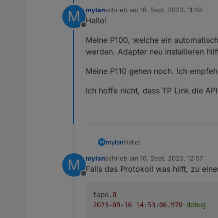
mylan
schrieb am
16. Sept. 2023, 11:49
M
zuletzt editiert von
Hallo!
Offline
Meine P100, welche ein automatische
werden. Adapter neu installieren hilft
Meine P110 gehen noch. Ich empfehl
Ich hoffe nicht, dass TP Link die API
Hallo!
mylan
M
Loginablauf:
mylan
schrieb am
16. Sept. 2023, 12:57
M
Meine P100, welche ein automa
zuletzt editiert von
Die Tapo App Zugangsdaten 
Falls das Protokoll was hilft, zu ei
Adapter neu installieren hilft ni
Steuern
Offline
Meine P110 gehen noch. Ich em
tapo.0.id.remote auf true set
Steckdose und Kamerasteuer
tapo
.0
Ich hoffe nicht, dass TP Link di
2023
-09
-16
14
:
53
:
06.970
debug