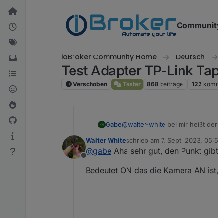
Weiter zum Inhalt
Communit
ioBroker Community Home
Deutsch
Test Adapter TP-Link Ta
Verschoben
Tester
868
beiträge
122
komm
Gabe
@
walter-white
bei mir heißt der
G
Walter White
schrieb am
7. Sept. 2023, 05:
zuletzt editiert von Walter Whi
@
gabe
Aha sehr gut, den Punkt gibt
Offline
Bedeutet ON das die Kamera AN ist,