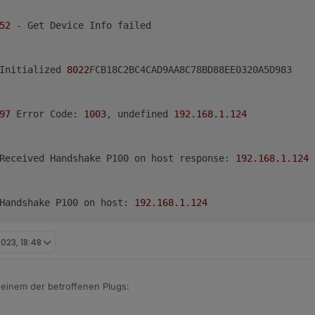
52
 - Get Device Info failed

	info	Initialized 
8022
FCB18C2BC4CAD9AA8C78BD88EE0320A5D983

97
 Error Code: 
1003
, undefined 
192.168
.1
.124
	Received Handshake P100 on host response: 
192.168
.1
.124
	Handshake P100 on host: 
192.168
.1
.124
2023, 18:48
	Constructing P100 on host: 
192.168
.1
.124
zu einem der betroffenen Plugs:
	info	Init device 
8022
FCB18C2BC4CAD9AA8C78BD88EE0320A5D983 
typ