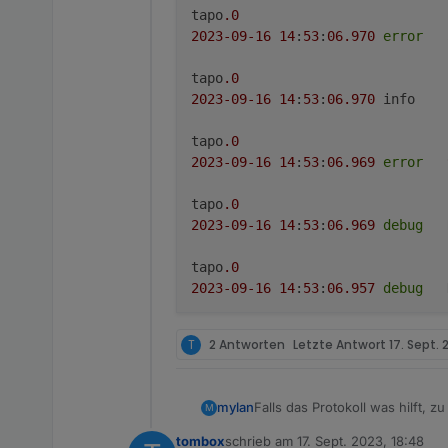
tapo
.0
2023
-09
-16
14
:
53
:
06.970
error
tapo
.0
2023
-09
-16
14
:
53
:
06.970
tapo
.0
2023
-09
-16
14
:
53
:
06.969
error
tapo
.0
2023
-09
-16
14
:
53
:
06.969
debug
tapo
.0
2023
-09
-16
14
:
53
:
06.957
debug
tapo
.0
T
2 Antworten
Letzte Antwort
17. Sept. 
2023
-09
-16
14
:
53
:
06.535
debug
tapo
.0
Falls das Protokoll was hilft, 
mylan
M
2023
-09
-16
14
:
53
:
06.534
tombox
schrieb am
17. Sept. 2023, 18:48
tapo.0
