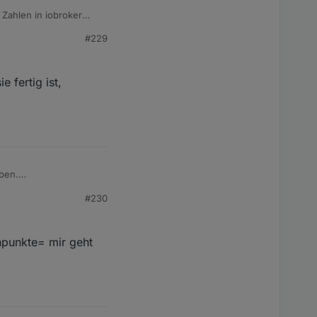
 Zahlen in iobroker
#229
 fertig ist,
ieben.
#230
enpunkte= mir geht