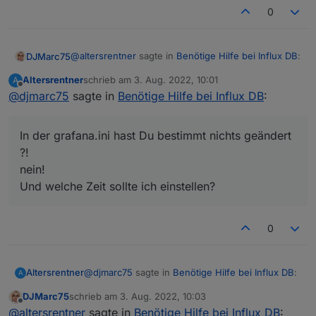
0
@
altersrentner
sagte in
Benötige Hilfe bei Influx DB
:
DJMarc75
Altersrentner
schrieb am
3. Aug. 2022, 10:01
A
zuletzt editiert von
Offline
@
djmarc75
sagte in
Da steht nur 30s
Benötige Hilfe bei Influx DB
:
Dann trag da mal die Werte von mir ein.
In der grafana.ini hast Du bestimmt nichts geändert
?!
Nur warum da bei Dir nur 30s steht ist ein Rätsel.
nein!
In der grafana.ini hast Du bestimmt nichts geändert
?!
Und welche Zeit sollte ich einstellen?
0
@
djmarc75
sagte in
Benötige Hilfe bei Influx DB
:
Altersrentner
A
DJMarc75
schrieb am
3. Aug. 2022, 10:03
zuletzt editiert von
Offline
In der grafana.ini hast Du bestimmt nichts
@
altersrentner
sagte in
Benötige Hilfe bei Influx DB
: