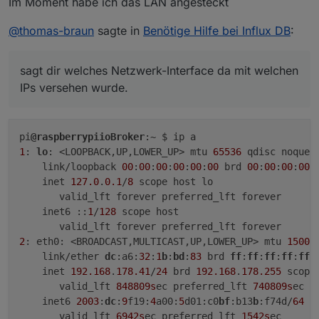
Im Moment habe ich das LAN angesteckt
hast du LAN und WLAN am RasPi aktiviert?
@
thomas-braun
sagte in
Benötige Hilfe bei Influx DB
:
sagt dir welches Netzwerk-Interface da mit welchen
IPs versehen wurde.
pi
@raspberrypiioBroker
1
: 
lo
: <LOOPBACK,UP,LOWER_UP> mtu 
65536
 qdisc noqueu
    link/loopback 
00
:
00
:
00
:
00
:
00
:
00
 brd 
00
:
00
:
00
:
00
:
    inet 
127.0
.
0.1
/
8
 scope host lo

       valid_lft forever preferred_lft forever

    inet6 ::
1
/
128
 scope host

2
: eth0: <BROADCAST,MULTICAST,UP,LOWER_UP> mtu 
1500
 
    link/ether 
dc
:a6:
32
:
1
b
:
bd
:
83
 brd 
ff
:
ff
:
ff
:
ff
:
ff
:f
    inet 
192.168
.
178.41
/
24
 brd 
192.168
.
178.255
 scope
       valid_lft 
848809s
ec preferred_lft 
740809s
ec

    inet6 
2003
:
dc
:
9
f19:
4
a00:
5
d01:c0
bf
:b13
b
:f74d/
64
 s
       valid_lft 
6942s
ec preferred_lft 
1542s
ec
