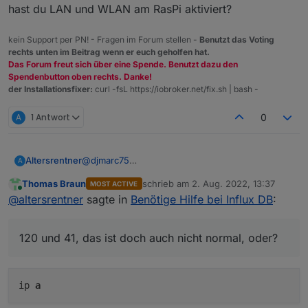
hast du LAN und WLAN am RasPi aktiviert?
Hast Du eine Idee?
Mir ist noch aufgefallen, das ioBroker auf zwei
unterschiedlichen IPs läuft.
kein Support per PN! - Fragen im Forum stellen -
Benutzt das Voting
120 und 41, das ist doch auch nicht normal, oder?
rechts unten im Beitrag wenn er euch geholfen hat.
Gruß MIchael
Das Forum freut sich über eine Spende. Benutzt dazu den
Spendenbutton oben rechts. Danke!
der Installationsfixer:
curl -fsL https://iobroker.net/fix.sh | bash -
A
1 Antwort
0
Altersrentner
@
djmarc75
A
Hallo,
Thomas Braun
schrieb am
2. Aug. 2022, 13:37
MOST ACTIVE
Doch nicht alles gut.
zuletzt editiert von
Online
@
altersrentner
sagte in
Benötige Hilfe bei Influx DB
:
Habe jetzt in Grafana das erste Bord angelegt.
Kann es aber nicht in die VIS laden.
Habe gesehen, das es Verbinungsprobleme (
120 und 41, das ist doch auch nicht normal, oder?
Bild ) gibt.
ip
a