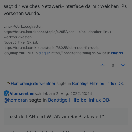
sagt dir welches Netzwerk-Interface da mit welchen IPs
versehen wurde.
Hast Du eine Idee?
Linux-Werkzeugkasten:
Mir ist noch aufgefallen, das ioBroker auf zwei
https://forum.iobroker.net/topic/42952/der-kleine-iobroker-linux-
unterschiedlichen IPs läuft.
werkzeugkasten
120 und 41, das ist doch auch nicht normal, oder?
NodeJS Fixer Skript:
https://forum.iobroker.net/topic/68035/iob-node-fix-skript
Gruß MIchael
iob_diag: curl -sLf -o
diag.sh
https://iobroker.net/diag.sh && bash
diag.sh
0
@
altersrentner
sagte in
Benötige Hilfe bei Influx DB
:
Homoran
Altersrentner
schrieb am
2. Aug. 2022, 13:54
A
zuletzt editiert von
Offline
@
homoran
sagte in
Mir ist noch aufgefallen, das ioBroker auf zwei
Benötige Hilfe bei Influx DB
:
unterschiedlichen IPs läuft.
nein, ist es nicht.
120 und 41,
das ist doch auch nicht normal,
hast du LAN und WLAN am RasPi aktiviert?
oder?
wie ist es dir aufgefallen?