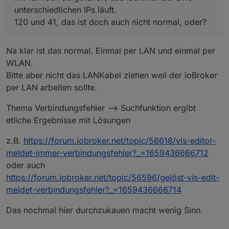
unterschiedlichen IPs läuft.
120 und 41, das ist doch auch nicht normal, oder?
Na klar ist das normal. Einmal per LAN und einmal per
WLAN.
Bitte aber nicht das LANKabel ziehen weil der ioBroker
per LAN arbeiten sollte.
Hast Du eine Idee?
Mir ist noch aufgefallen, das ioBroker auf zwei
Thema Verbindungsfehler --> Suchfunktion ergibt
unterschiedlichen IPs läuft.
etliche Ergebnisse mit Lösungen
120 und 41, das ist doch auch nicht normal, oder?
Gruß MIchael
z.B.
https://forum.iobroker.net/topic/56618/vis-editor-
meldet-immer-verbindungsfehler?_=1659436666712
oder auch
https://forum.iobroker.net/topic/56596/gelöst-vis-edit-
meldet-verbindungsfehler?_=1659436666714
Das nochmal hier durchzukauen macht wenig Sinn.