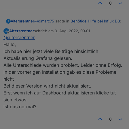
0
@
djmarc75
sagte in
Benötige Hilfe bei Influx DB
:
Altersrentner
A
Altersrentner
schrieb am
3. Aug. 2022, 09:01
A
zuletzt editiert von
Offline
@
altersrentner
Das muss da natürlich auch weg
Hallo,
Ich habe hier jetzt viele Beiträge hinsichtlich
Ist gemacht!
Jetzt alles prima.
Aktualisierung Grafana gelesen.
Zumindest habe ich nichts weiter festgestellt.
Ich bedanke mich für eure Unterstützung und
Alle Unterschiede wurden probiert. Leider ohne Erfolg.
Hilfe.
In der vorherigen Installation gab es diese Probleme
Mit freundlichen Grüßen
nicht
Michael
Bei dieser Version wird nicht aktualisiert.
Erst wenn ich auf Dashboard aktualisieren klicke tut
sich etwas.
Ist das normal?
0