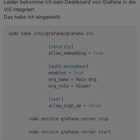
Leider bekomme ich kein Deshboard von Grafana in die
Zusätzlich zum WLAN!
       valid_lft forever preferred_lft for
VIS integriert
3: wlan0: <BROADCAST,MULTICAST,UP,LOWER_U
    link/ether dc:a6:32:1b:bd:85 brd ff:f
Das habe ich eingestellt:
    inet 192.168.178.120/24 brd 192.168.1
       valid_lft 848811sec preferred_lft 
sudo nano /etc/grafana/grafana.ini

    inet6 2003:dc:9f19:4a00:d056:5ceb:f82
       valid_lft 6942sec preferred_lft 154
    inet6 fe80::8424:c480:f6e8:d77a/64 sc
		[
security
]

       valid_lft forever preferred_lft for
		allow_embedding = 
true
pi@raspberrypiioBroker:~ $

		[
auth.anonymous
]

		enabled = 
true
		org_name = Main Org.

		org_role = Viewer

		[
user
]

		allow_sign_up = 
false
	sudo service grafana-server stop
