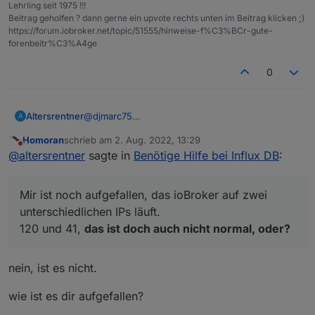
Lehrling seit 1975 !!!
Beitrag geholfen ? dann gerne ein upvote rechts unten im Beitrag klicken ;)
https://forum.iobroker.net/topic/51555/hinweise-f%C3%BCr-gute-
forenbeitr%C3%A4ge
0
Altersrentner
@
djmarc75
A
Hallo,
Homoran
schrieb am
2. Aug. 2022, 13:29
Doch nicht alles gut.
zuletzt editiert von
Nicht stören
@
altersrentner
sagte in
Benötige Hilfe bei Influx DB
:
Habe jetzt in Grafana das erste Bord angelegt.
Kann es aber nicht in die VIS laden.
Habe gesehen, das es Verbinungsprobleme (
Mir ist noch aufgefallen, das ioBroker auf zwei
Bild ) gibt.
unterschiedlichen IPs läuft.
120 und 41,
das ist doch auch nicht normal, oder?
nein, ist es nicht.
wie ist es dir aufgefallen?