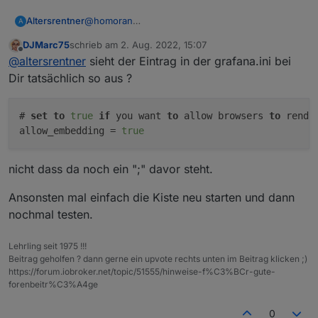
@
homoran
Altersrentner
A
Das Problem ist behoben.
DJMarc75
schrieb am
2. Aug. 2022, 15:07
Leider bekomme ich kein Deshboard von Grafana
sudo nano /etc/grafana/grafana.ini

zuletzt editiert von
Offline
@
altersrentner
sieht der Eintrag in der grafana.ini bei
in die VIS integriert
Normal sollte der Link dann unter VIS Allgemein
Das habe ich eingestellt:
		[security]

Dir tatsächlich so aus ?
Quelle eingefügt werden.
		allow_embedding = true

Was ich auch gemacht habe
# 
set
to
true
if
 you want 
to
 allow browsers 
to
 rende
		[auth.anonymous]

		enabled = true 

allow_embedding = 
true
		org_name = Main Org.

		org_role = Viewer

nicht dass da noch ein ";" davor steht.
		[user]

Ansonsten mal einfach die Kiste neu starten und dann
		allow_sign_up = false

nochmal testen.
	sudo service grafana-server stop

Aber das I Frame bleibt weiß
Lehrling seit 1975 !!!
Beitrag geholfen ? dann gerne ein upvote rechts unten im Beitrag klicken ;)
https://forum.iobroker.net/topic/51555/hinweise-f%C3%BCr-gute-
forenbeitr%C3%A4ge
0