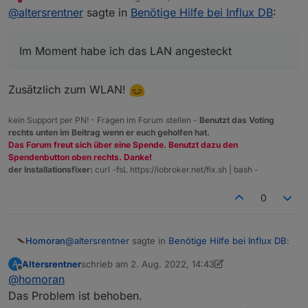
zuletzt editiert von
Nicht stören
hast du LAN und WLAN am RasPi aktiviert?
@
altersrentner
sagte in
Benötige Hilfe bei Influx DB
:
Im Moment habe ich das LAN angesteckt
Im Moment habe ich das LAN angesteckt
@
thomas-braun
sagte in
Benötige Hilfe bei Influx
DB
:
Zusätzlich zum WLAN!
sagt dir welches Netzwerk-Interface da mit
kein Support per PN! - Fragen im Forum stellen -
Benutzt das Voting
welchen IPs versehen wurde.
rechts unten im Beitrag wenn er euch geholfen hat.
pi@raspberrypiioBroker:~ $ ip a

Das Forum freut sich über eine Spende. Benutzt dazu den
1: lo: <LOOPBACK,UP,LOWER_UP> mtu 65536 q
Spendenbutton oben rechts. Danke!
    link/loopback 00:00:00:00:00:00 brd 0
der Installationsfixer:
curl -fsL https://iobroker.net/fix.sh | bash -
    inet 127.0.0.1/8 scope host lo

       valid_lft forever preferred_lft for
0
    inet6 ::1/128 scope host

       valid_lft forever preferred_lft for
2: eth0: <BROADCAST,MULTICAST,UP,LOWER_UP
    link/ether dc:a6:32:1b:bd:83 brd ff:f
@
altersrentner
sagte in
Benötige Hilfe bei Influx DB
:
Homoran
    inet 192.168.178.41/24 brd 192.168.17
Altersrentner
schrieb am
2. Aug. 2022, 14:43
A
       valid_lft 848809sec preferred_lft 
zuletzt editiert von Altersrentner
8. Feb. 2022, 16:45
Offline
    inet6 2003:dc:9f19:4a00:5d01:c0bf:b13
@
homoran
Im Moment habe ich das LAN angesteckt
       valid_lft 6942sec preferred_lft 154
Das Problem ist behoben.
    inet6 fe80::75a5:b9b4:6580:a932/64 sc