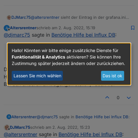
@
altersrentner
sieht der Eintrag in der grafana.ini
DJMarc75
bei Dir tatsächlich so aus ?
Altersrentner
schrieb am
2. Aug. 2022, 15:19
A
# set to true if you want to allow browsers
zuletzt editiert von
Offline
@
djmarc75
sagte in
Benötige Hilfe bei Influx DB
:
nicht dass da noch ein ";" davor steht.
Hallo! Könnten wir bitte einige zusätzliche Dienste für
nicht dass da noch ein ";" davor steht.
Ansonsten mal einfach die Kiste neu starten und
Funktionalität & Analytics
aktivieren? Sie können Ihre
dann nochmal testen.
Zustimmung später jederzeit ändern oder zurückziehen.
Das stand davor
Lassen Sie mich wählen
Das ist ok
Habe ich entfernt
Bei den anderen Eintragungen steht ";" auch vor
0
@
djmarc75
sagte in
Benötige Hilfe bei Influx DB
:
Altersrentner
A
DJMarc75
schrieb am
2. Aug. 2022, 15:23
zuletzt editiert von
Offline
nicht dass da noch ein ";" davor steht.
@
altersrentner
sagte in
Benötige Hilfe bei Influx DB
: