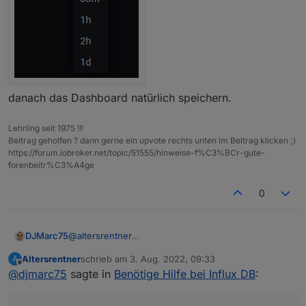
danach das Dashboard natürlich speichern.
Lehrling seit 1975 !!!
Beitrag geholfen ? dann gerne ein upvote rechts unten im Beitrag klicken ;)
https://forum.iobroker.net/topic/51555/hinweise-f%C3%BCr-gute-
forenbeitr%C3%A4ge
0
DJMarc75
@
altersrentner
Tag,
Altersrentner
schrieb am
3. Aug. 2022, 09:33
A
wenn Du das Dashboard meinst dann muss Du hier
zuletzt editiert von
Offline
@
djmarc75
sagte in
Benötige Hilfe bei Influx DB
:
eine Zeit einstellen: