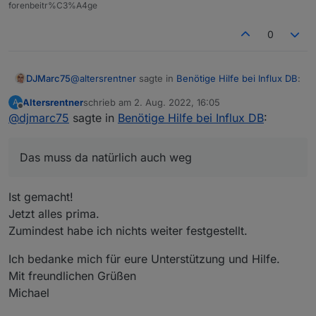
forenbeitr%C3%A4ge
0
@
altersrentner
sagte in
Benötige Hilfe bei Influx DB
:
DJMarc75
Altersrentner
schrieb am
2. Aug. 2022, 16:05
A
zuletzt editiert von
Offline
@
djmarc75
sagte in
Bei den anderen Eintragungen steht ";" auch
Benötige Hilfe bei Influx DB
:
vor
Das muss da natürlich auch weg
Das muss da natürlich auch weg
[auth.anonymous]

enabled = true 

abspeichern und danach nochmal den service
Ist gemacht!
org_name = Main Org.

stoppen und starten
org_role = Viewer

Jetzt alles prima.
Zumindest habe ich nichts weiter festgestellt.
[users]

Ich bedanke mich für eure Unterstützung und Hilfe.
Mit freundlichen Grüßen
Michael