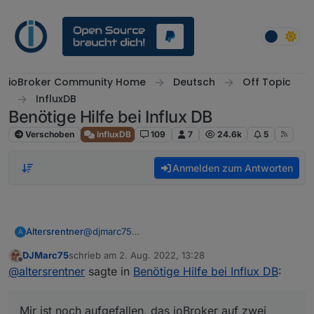
Weiter zum Inhalt
ioBroker Community Home
Deutsch
Off Topic
InfluxDB
Benötige Hilfe bei Influx DB
Verschoben
InfluxDB
109
7
24.6k
5
Anmelden zum Antworten
Altersrentner
@
djmarc75
A
Hallo,
DJMarc75
schrieb am
2. Aug. 2022, 13:28
Doch nicht alles gut.
zuletzt editiert von
Offline
@
altersrentner
sagte in
Benötige Hilfe bei Influx DB
:
Habe jetzt in Grafana das erste Bord angelegt.
Kann es aber nicht in die VIS laden.
Habe gesehen, das es Verbinungsprobleme (
Mir ist noch aufgefallen, das ioBroker auf zwei
Bild ) gibt.