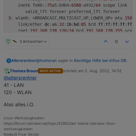
    inet6 fe80::
75
a5:b9b4:
6580
:a932/
64
 scope link

3
: wlan0: <BROADCAST,MULTICAST,UP,LOWER_UP> mtu 
1500
    link/ether 
dc
:a6:
32
:
1
b
:
bd
:
85
 brd 
ff
:
ff
:
ff
:
ff
:
ff
:f
    inet 
192.168
.
178.120
/
24
 brd 
192.168
.
178.255
 scop
       valid_lft 
848811s
ec preferred_lft 
740811s
ec

2 Antworten
0
    inet6 
2003
:
dc
:
9
f19:
4
a00:d056:
5
ceb
:f82:
19
e1/
64
 sc
       valid_lft 
6942s
ec preferred_lft 
1542s
ec

    inet6 fe80::
8424
:c480:f6e8:d77a/
64
 scope link

@
homoran
sagte in
Benötige Hilfe bei Influx DB
:
Altersrentner
A
       valid_lft forever preferred_lft forever

pi
@raspberrypiioBroker
:~ $

Thomas Braun
schrieb am
2. Aug. 2022, 14:02
MOST ACTIVE
zuletzt editiert von
Online
hast du LAN und WLAN am RasPi aktiviert?
@
altersrentner
41 - LAN
120 - WLAN
Im Moment habe ich das LAN angesteckt
Also alles i.O.
@
thomas-braun
sagte in
Benötige Hilfe bei Influx
DB
:
Linux-Werkzeugkasten:
sagt dir welches Netzwerk-Interface da mit
https://forum.iobroker.net/topic/42952/der-kleine-iobroker-linux-
welchen IPs versehen wurde.
werkzeugkasten
pi@raspberrypiioBroker:~ $ ip a

NodeJS Fixer Skript: