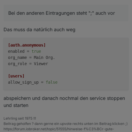
Das stand davor
Bei den anderen Eintragungen steht ";" auch vor
Habe ich entfernt
Bei den anderen Eintragungen steht ";" auch vor
Das muss da natürlich auch weg
[auth.anonymous]
enabled
 = 
true
org_name
org_role
 = Viewer

[users]
allow_sign_up
 = 
false
abspeichern und danach nochmal den service stoppen
und starten
Lehrling seit 1975 !!!
Beitrag geholfen ? dann gerne ein upvote rechts unten im Beitrag klicken ;)
https://forum.iobroker.net/topic/51555/hinweise-f%C3%BCr-gute-