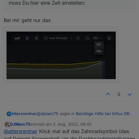
muss Du hier eine Zeit einstellen:
Bei mir geht nur das
0
danach das Dashboard natürlich speichern.
@
djmarc75
sagte in
Benötige Hilfe bei Influx DB
:
Altersrentner
A
DJMarc75
schrieb am
3. Aug. 2022, 09:43
zuletzt editiert von
Offline
muss Du hier eine Zeit einstellen:
@
altersrentner
Klick mal auf das Zahnradsymbol (das
auf Deinem Screenshot) um die Dashboardeinstellungen