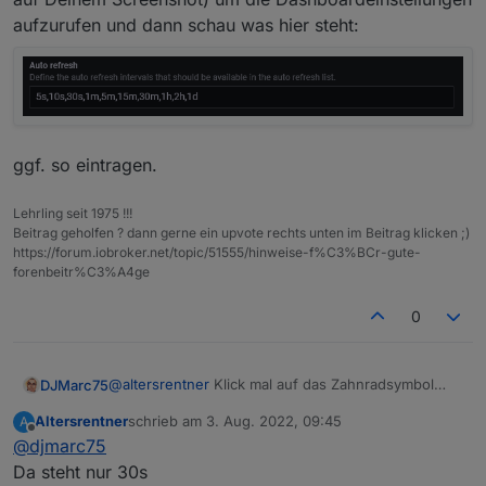
aufzurufen und dann schau was hier steht:
Bei mir geht nur das
ggf. so eintragen.
Lehrling seit 1975 !!!
Beitrag geholfen ? dann gerne ein upvote rechts unten im Beitrag klicken ;)
https://forum.iobroker.net/topic/51555/hinweise-f%C3%BCr-gute-
forenbeitr%C3%A4ge
0
@
altersrentner
Klick mal auf das Zahnradsymbol
DJMarc75
(das auf Deinem Screenshot) um die
Altersrentner
schrieb am
3. Aug. 2022, 09:45
A
Dashboardeinstellungen aufzurufen und dann
ggf. so eintragen.
zuletzt editiert von
Offline
@
djmarc75
schau was hier steht:
Da steht nur 30s