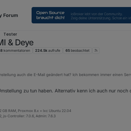
y Forum
Tester
MI & Deye
68
kommentatoren
224.5k
aufrufe
65
beobachtet
Umstellung auch die E-Mail geändert hat? Ich bekommen immer einen Ser
 jetzt alternativ
customerservice@solarmanpv.com
genutzt. Da ging di
mstellung zu tun haben. Alternativ kenn ich auch nur noch 
 32 GB RAM, Proxmox 8.x + lxc Ubuntu 22.04
 js-Controller: 7.0.6, Admin: 7.6.3