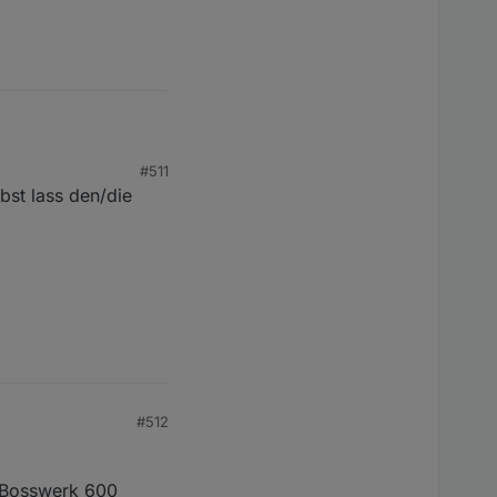
#511
 Hat das einer von
bst lass den/die
er ist diese Abfrage so
#512
 Bosswerk 600