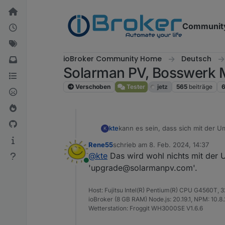
Weiter zum Inhalt
Communit
ioBroker Community Home
Deutsch
Solarman PV, Bosswerk 
Verschoben
Tester
jetz
565
beiträge
kte
kann es sein, dass sich mit der 
K
Abschicken der Nachricht. Ich habe
Rene55
schrieb am
8. Feb. 2024, 14:37
raus.
zuletzt editiert von
@
kte
Das wird wohl nichts mit der U
Online
'upgrade@solarmanpv.com'.
Host: Fujitsu Intel(R) Pentium(R) CPU G4560T,
ioBroker (8 GB RAM) Node.js: 20.19.1, NPM: 10.8.2,
Wetterstation: Froggit WH3000SE V1.6.6