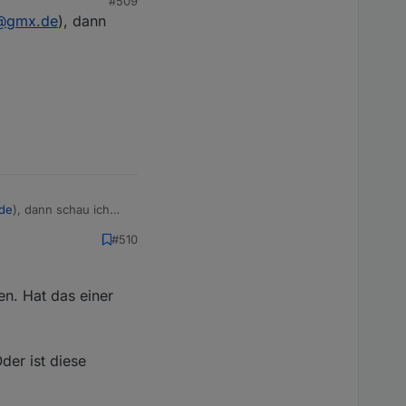
#509
@gmx.de
), dann
ldert. Am besten ein
eldedaten(die ersetze
dedaten noch auf die
de
), dann schau ich
#510
en. Hat das einer
der ist diese