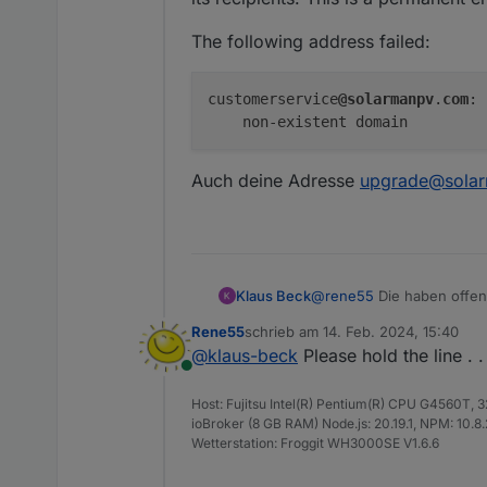
The following address failed:
customerservice
@solarmanpv
.
com
:

Auch deine Adresse
upgrade@sola
entsprechend dem eigenen 
Für Fragen und Anregungen h
werden.
@
rene55
Die haben offen
Klaus Beck
Rene55
schrieb am
14. Feb. 2024, 15:40
This message was created 
zuletzt editiert von
@
klaus-beck
Please hold the line . .
Online
A message that you sent c
its recipients. This is a p
Host: Fujitsu Intel(R) Pentium(R) CPU G4560T,
The following address fai
ioBroker (8 GB RAM) Node.js: 20.19.1, NPM: 10.8.2,
Wetterstation: Froggit WH3000SE V1.6.6
customerservice@sola