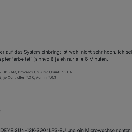
s nicht sinnvoll wäre die Abfragen vom Adapter Nachts zu deaktivieren.
r auf das System einbringt ist wohl nicht sehr hoch. Ich sel
 Uhr Adapter stoppen.
er 'arbeitet' (sinnvoll) ja eh nur alle 6 Minuten.
eint und es meiner Meinung nach der Datentransfer hier unnötig ist. Od
pielt?
 32 GB RAM, Proxmox 8.x + lxc Ubuntu 22.04
 js-Controller: 7.0.6, Admin: 7.6.3
6
er DEYE SUN-12K-SG04LP3-EU und ein Microwechselrichter