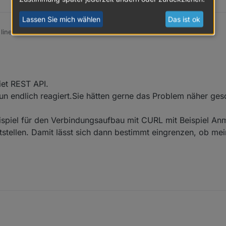
ade@solarmanpv.com
läuft, da gleiche Domäne, auf den gleiche Fehler.
Lassen Sie mich wählen
Das ist ok
ine . . .
iet REST API.
 endlich reagiert.Sie hätten gerne das Problem näher gesc
eispiel für den Verbindungsaufbau mit CURL mit Beispiel An
itstellen. Damit lässt sich dann bestimmt eingrenzen, ob m
d anderes.