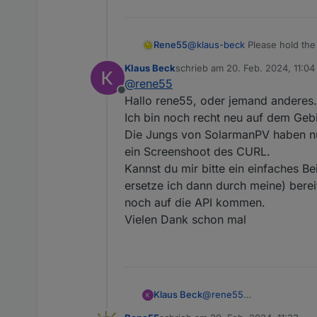
Auch deine Adresse
upgr
Rene55
@
klaus-beck
Please hold the l
Klaus Beck
schrieb am
20. Feb. 2024, 11:04
zuletzt editiert von
@
rene55
Offline
Hallo rene55, oder jemand anderes.
Ich bin noch recht neu auf dem Geb
Die Jungs von SolarmanPV haben nun
ein Screenshoot des CURL.
Kannst du mir bitte ein einfaches B
ersetze ich dann durch meine) bere
noch auf die API kommen.
Vielen Dank schon mal
Klaus Beck
@
rene55
Hallo rene55, oder jeman