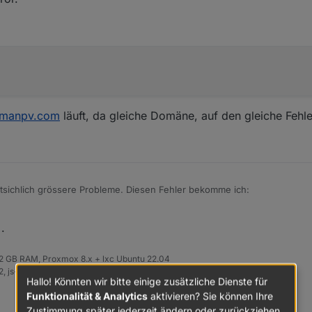
rmanpv.com
läuft, da gleiche Domäne, auf den gleiche Fehle
Anspruch anpassen.
abe ich immer ein offenes Ohr. Bin mal gespannt, wie viele User diese
tsichlich grössere Probleme. Diesen Fehler bekomme ich:
automatically by mail delivery software.
 .
ould not be delivered to one or more of
ermanent error.
 32 GB RAM, Proxmox 8.x + lxc Ubuntu 22.04
led:
 js-Controller: 7.0.6, Admin: 7.6.3
Hallo! Könnten wir bitte einige zusätzliche Dienste für
Funktionalität & Analytics
aktivieren? Sie können Ihre
rmanpv.com:

Zustimmung später jederzeit ändern oder zurückziehen.