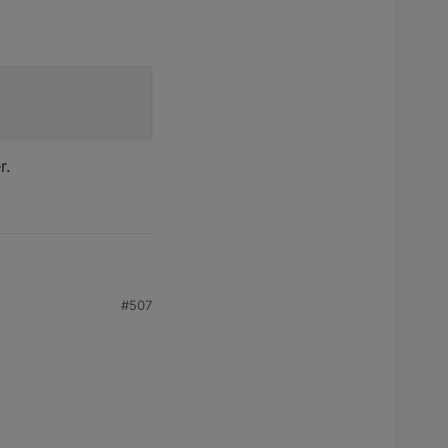
r.
n Adapter einsetzen
#507