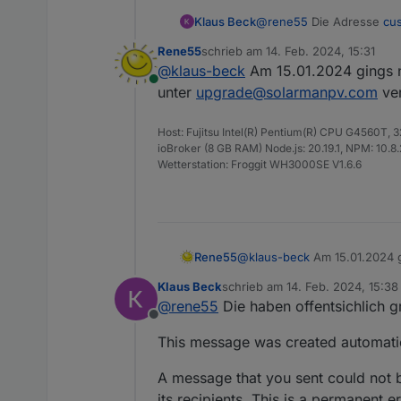
Klaus Beck
@
rene55
Die Adresse
cu
auch keine andere Adresse
Was ja auch noch auf der To
Rene55
schrieb am
14. Feb. 2024, 15:31
Antwort erhalte.
zuletzt editiert von
Dazu gibt es jetzt einen ne
@
klaus-beck
Am 15.01.2024 gings n
auslesbaren Module eingetra
Online
unter
upgrade@solarmanpv.com
ve
nicht.
Host: Fujitsu Intel(R) Pentium(R) CPU G4560T,
ioBroker (8 GB RAM) Node.js: 20.19.1, NPM: 10.8.2,
Wetterstation: Froggit WH3000SE V1.6.6
Rene55
@
klaus-beck
Am 15.01.2024 g
upgrade@solarmanpv.com
ve
Klaus Beck
schrieb am
14. Feb. 2024, 15:38
zuletzt editiert von
@
rene55
Die haben offentsichlich 
Offline
This message was created automatica
Als letzte Neuerung ist hin
A message that you sent could not 
verschiedene Dashboards oder
its recipients. This is a permanent er
an die Cloud übermittelter W