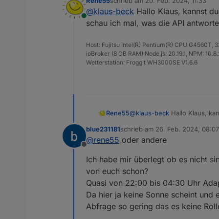
Rene55
schrieb am
20. Feb. 2024, 11:33
Ich bin noch recht neu au
zuletzt editiert von
@
klaus-beck
Hallo Klaus, kannst du
Die Jungs von SolarmanPV
Online
Screenshoot des CURL.
schau ich mal, was die API antworte
Kannst du mir bitte ein e
ich dann durch meine) ber
Host: Fujitsu Intel(R) Pentium(R) CPU G4560T,
API kommen.
ioBroker (8 GB RAM) Node.js: 20.19.1, NPM: 10.8.2,
Vielen Dank schon mal
Wetterstation: Froggit WH3000SE V1.6.6
Rene55
@
klaus-beck
Hallo Klaus, kan
mal, was die API antwortet.
blue231181
schrieb am
26. Feb. 2024, 08:07
zuletzt editiert von
@
rene55
oder andere
Offline
Ich habe mir überlegt ob es nicht s
von euch schon?
Quasi von 22:00 bis 04:30 Uhr Ada
Da hier ja keine Sonne scheint und e
Abfrage so gering das es keine Rolle