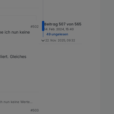
Beitrag 507 von 565
#502
14. Feb. 2024, 15:40
e ich nun keine
49 ungelesen
22. Nov. 2025, 09:32
iert. Gleiches
MI600" bereit gestellt
230" kompatibel. Er
holt die Daten aus
& app_secret)
attform Sie verwenden?
ie mir Ihre E-Mail-
 Minuten aktualisiert
e habe ich höflich
gen die ich bisher
ch nun keine Werte
ler enthält. Der
#503