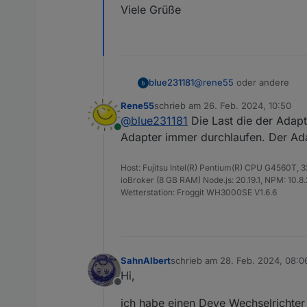
Viele Grüße
@
rene55
oder andere
blue231181
Rene55
schrieb am
26. Feb. 2024, 10:50
Ich habe mir überlegt ob e
zuletzt editiert von
@
blue231181
Die Last die der Adapte
euch schon?
Online
Quasi von 22:00 bis 04:30
Viele Grüße
Adapter immer durchlaufen. Der Adapt
Da hier ja keine Sonne sch
gering das es keine Rolle s
Host: Fujitsu Intel(R) Pentium(R) CPU G4560T,
ioBroker (8 GB RAM) Node.js: 20.19.1, NPM: 10.8.2,
Wetterstation: Froggit WH3000SE V1.6.6
SahnAlbert
schrieb am
28. Feb. 2024, 08:0
zuletzt editiert von
Hi,
Offline
ich habe einen Deye Wechselricht