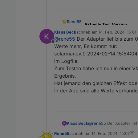
Rene55
Aktuelle Test Version
Klaus Beck
schrieb am
14. Feb. 2024, 15:01
zuletzt editiert von
Veröffentlichungsdatum
@
rene55
Der Adapter lief bis zum 
Offline
Werte mehr, Es kommt nur:
Github Link
solarmanpv.0 2024-02-14 15:54:04.65
SolarmanPV, Adapter für Bo
im Logfile.
Zum Testen habe ich nun in einer VM
Dieser Adapter dient dazu, D
Ergebnis.
werden, in ioBroker darzust
Hat jemand den gleichen Effekt ode
läuft ab Admin Version >5.
Ich gehe davon aus, dass die
dieser Cloud.
In der App sind alle Werte vorhand
Zunächst muss beim Solarm
beantragt werden. Möglicher
Welche Rolle spielen Sie? Sin
Auf der Admin-Seite müssen 
Adresse für die API mitteilen?
werden. Dieser Adapter ist al
Bei mir kam dann noch eine w
werden, ist es nicht sinnvoll
Ich bin kein Profi-Programmi
Klaus Beck
@
rene55
Der Adapter lie
beantwortet und bekam dann
gefunden habe, mich nicht zu
mehr, Es kommt nur:
Es ist mein erster Adapter, de
Rene55
schrieb am
14. Feb. 2024, 15:07
solarmanpv.0 2024-02-14 1
zuletzt editiert von Rene55
Adapter läuft bei mir und mac