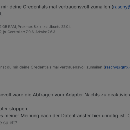
f dem Gebiet REST API.
 mir deine Credentials mal vertrauensvoll zumailen (
raschy
 haben nun endlich reagiert.Sie hätten gerne das Problem näher geschi
t.
infaches Beispiel für den Verbindungsaufbau mit CURL mit Beispiel Anm
eitstellen. Damit lässt sich dann bestimmt eingrenzen, ob meine Anmel
 32 GB RAM, Proxmox 8.x + lxc Ubuntu 22.04
 js-Controller: 7.0.6, Admin: 7.6.3
nst du mir deine Credentials mal vertrauensvoll zumailen (
raschy@gmx.
innvoll wäre die Abfragen vom Adapter Nachts zu deaktivier
pter stoppen.
s meiner Meinung nach der Datentransfer hier unnötig ist. O
 spielt?