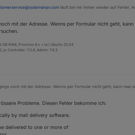
stomerservice@solarmanpv.com
läuft bei mir immer wieder auf Fehler. A
. Ich habe es jetzt mal über das Kontaktformular der Webseite versuch
Do-Liste stand war, dass komplette Verzeichnisse ausgeblendet bzw. g
uen Tab "Systemmodule". Hier werden nach dem Start des Adapters die v
och mit der Adresse. Wenns per Formular nicht geht, kan
gen und der User kann dann per Haken entscheiden, ob die Module int
rsuchen.
 32 GB RAM, Proxmox 8.x + lxc Ubuntu 22.04
 js-Controller: 7.0.6, Admin: 7.6.3
ings noch mit der Adresse. Wenns per Formular nicht geht, kann man 
rsuchen.
grössere Probleme. Diesen Fehler bekomme ich:
lly by mail delivery software.
zugekommen, dass ausgewählte Datenpunkte auf Null gesetzt werden kö
be delivered to one or more of
 Grafiken befremdlich erscheinen, wenn bei völliger Dunkelheit noch 3
ror.
ert) angezeigt werden. Das kann man jetzt über