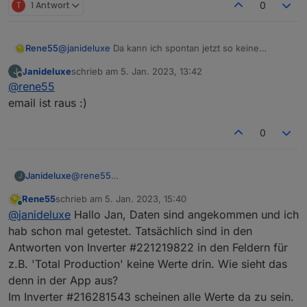
T
1 Antwort
0
Rene55
@
janideluxe
Da kann ich spontan jetzt so keine
Antwort geben. Ich bin der Meinung, es gäbe schon
Janideluxe
schrieb am
5. Jan. 2023, 13:42
J
Installationen mit nem Deye. Um dem auf den Grund
zuletzt editiert von
Offline
@
rene55
zu gehen benötige ich die Daten, die der Deye sendet.
Magst du mir deine Zugangsdaten (per Mail an
email ist raus :)
raschy@gmx.de
) schicken? Dann schau ich mir das
mal an.
0
Janideluxe
@
rene55
J
email ist raus :)
Rene55
schrieb am
5. Jan. 2023, 15:40
zuletzt editiert von
Online
@
janideluxe
Hallo Jan, Daten sind angekommen und ich
hab schon mal getestet. Tatsächlich sind in den
Antworten von Inverter #221219822 in den Feldern für
z.B. 'Total Production' keine Werte drin. Wie sieht das
denn in der App aus?
Im Inverter #216281543 scheinen alle Werte da zu sein.