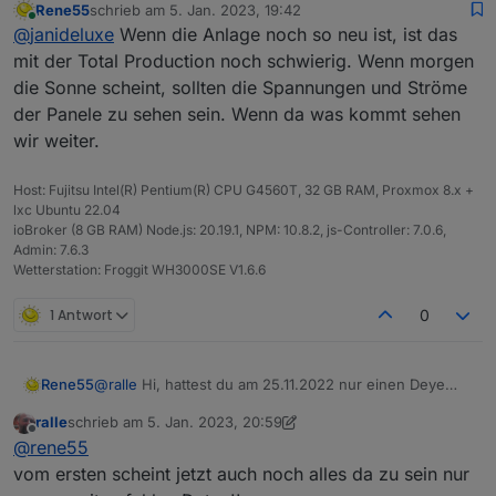
Rene55
schrieb am
5. Jan. 2023, 19:42
Sonne aussieht habe ich bei der Gesamtproduktion
Das mit der Einzelanlage mit neuem API fällt bei mir
zuletzt editiert von
Online
@
janideluxe
Wenn die Anlage noch so neu ist, ist das
in der App 0.00 kWh stehen. Da bei ralle in der App
raus, da ich beide Anlagen auch in der App gerne
jedoch alles da ist vermute ich mal dass die Werte
haben möchte und mich nicht jedesmal aus und
vielleicht bekommen wir es zusammen ja gelöst,
mit der Total Production noch schwierig. Wenn morgen
um 0 nicht das Problem sind.
einloggen möchte.
wäre toll!
die Sonne scheint, sollten die Spannungen und Ströme
Gruß
der Panele zu sehen sein. Wenn da was kommt sehen
wir weiter.
Host: Fujitsu Intel(R) Pentium(R) CPU G4560T, 32 GB RAM, Proxmox 8.x +
lxc Ubuntu 22.04
ioBroker (8 GB RAM) Node.js: 20.19.1, NPM: 10.8.2, js-Controller: 7.0.6,
Admin: 7.6.3
Wetterstation: Froggit WH3000SE V1.6.6
1 Antwort
0
Rene55
@
ralle
Hi, hattest du am 25.11.2022 nur einen Deye
600 integriert gehabt und damit waren alle Daten da.
ralle
schrieb am
5. Jan. 2023, 20:59
Dann hast du später noch einen zweiten in der App
zuletzt editiert von ralle
1. Mai 2023, 22:00
Offline
@
rene55
angemeldet und dann fehlen Daten auch vom ersten?
Oder hab ich das falsch verstanden?
vom ersten scheint jetzt auch noch alles da zu sein nur