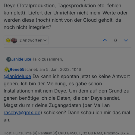
Deye (Totalproduktion, Tagesproduktion etc. fehlen
komplett). Liefert der Umrichter nicht mehr Werte oder
werden diese (noch) nicht von der Cloud geholt, da
noch nicht integriert?
2 Antworten
0
Hallo zusammen,
Janideluxe
J
Rene55
schrieb am
5. Jan. 2023, 11:46
ich habe neben meinem Bosswerk MI600
zuletzt editiert von
Online
@
janideluxe
Da kann ich spontan jetzt so keine Antwort
Umrichter nun noch eine zweite Anlage mit einem
Deye SUN600G3 angeschafft (ebenfalls kompatibel
geben. Ich bin der Meinung, es gäbe schon
mit Solarmanapp) und in den Adapter integriert.
Installationen mit nem Deye. Um dem auf den Grund zu
Jetzt ist mir aufgefallen, dass der Bosswerk viel
gehen benötige ich die Daten, die der Deye sendet.
mehr Datenpunkte liefert als der Deye
Magst du mir deine Zugangsdaten (per Mail an
(Totalproduktion, Tagesproduktion etc. fehlen
komplett). Liefert der Umrichter nicht mehr Werte
raschy@gmx.de
) schicken? Dann schau ich mir das mal
oder werden diese (noch) nicht von der Cloud
an.
geholt, da noch nicht integriert?
Host: Fujitsu Intel(R) Pentium(R) CPU G4560T, 32 GB RAM, Proxmox 8.x +