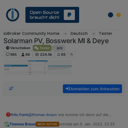
Weiter zum Inhalt
ioBroker Community Home
Deutsch
Tester
Solarman PV, Bosswerk MI & Deye
Verschoben
Tester
jetz
565
68
224.5k
65
Anmelden zum Antworten
thilo.frank
@
thomas-braun
wie komme ich denn auf die
T
Konsole? Muss ich dazu den Terminal-Adapter
Thomas Braun
schrieb am
3. Jan. 2023, 22:33
MOST ACTIVE
installieren? Bisher nutzte ich nur die Web-
zuletzt editiert von