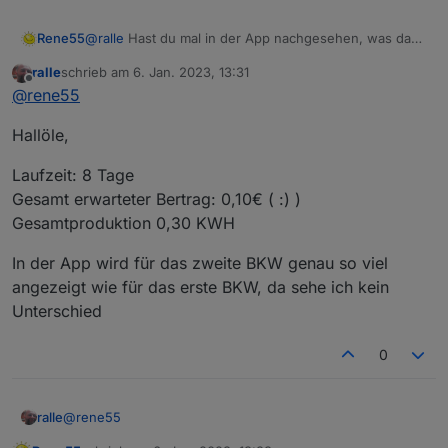
Rene55
@
ralle
Hast du mal in der App nachgesehen, was da
unter 'Total Production' angezeigt wird? Dass die
ralle
schrieb am
6. Jan. 2023, 13:31
Anlage Strom produziert will ich auch nicht anzweifeln,
zuletzt editiert von
Offline
@
rene55
nur was sendet die Anlage in die Cloud?
Hallöle,
Laufzeit: 8 Tage
Gesamt erwarteter Bertrag: 0,10€ ( :) )
Gesamtproduktion 0,30 KWH
In der App wird für das zweite BKW genau so viel
angezeigt wie für das erste BKW, da sehe ich kein
Unterschied
0
@
rene55
ralle