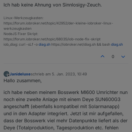
Ich hab keine Ahnung von Sinnlosigy-Zeuch.
Linux-Werkzeugkasten:
https://forum.iobroker.net/topic/42952/der-kleine-iobroker-linux-
werkzeugkasten
NodeJS Fixer Skript:
https://forum.iobroker.net/topic/68035/iob-node-fix-skript
iob_diag: curl -sLf -o
diag.sh
https://iobroker.net/diag.sh && bash
diag.sh
0
Janideluxe
schrieb am
5. Jan. 2023, 10:49
J
zuletzt editiert von
Offline
Hallo zusammen,
ich habe neben meinem Bosswerk MI600 Umrichter nun
noch eine zweite Anlage mit einem Deye SUN600G3
angeschafft (ebenfalls kompatibel mit Solarmanapp)
und in den Adapter integriert. Jetzt ist mir aufgefallen,
dass der Bosswerk viel mehr Datenpunkte liefert als der
Deye (Totalproduktion, Tagesproduktion etc. fehlen