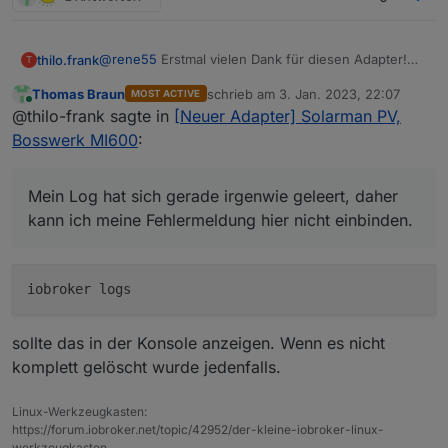
@
rene55
Erstmal vielen Dank für diesen Adapter!
thilo.frank
T
Ich habe diesen gestern installiert (mein gröstes
Thomas Braun
schrieb am
3. Jan. 2023, 22:07
MOST ACTIVE
Problem war, die Installation anzuschieben...) und er
Ich habe derzeit die gleichen Fehlermeldungen wie
zuletzt editiert von
Online
@thilo-frank sagte in
[Neuer Adapter] Solarman PV,
läuft nahezu problemlos (gleich dazu mehr).
Tigger66:
Ich bin absuluter Neueinsteiger in der Welt von
https://forum.iobroker.net/assets/uploads/files/1658
Bosswerk MI600
:
IOBroker, Github und Co., daher brauche ich
932142651-dfe380eb-c1d4-44b9-a88a-
vermutlich "etwas länger..." ;-)
bc252065c762-grafik.png
Die ganze Chose läuft bei mir auf einer Synology
Mein Log hat sich gerade irgenwie geleert, daher
Mein Log hat sich gerade irgenwie geleert, daher
Diskstation.
kann ich meine Fehlermeldung hier nicht einbinden.
kann ich meine Fehlermeldung hier nicht einbinden.
:-(
Kann ich da irgendwas machen? Oder einfach
ignorieren?
sollte das in der Konsole anzeigen. Wenn es nicht
komplett gelöscht wurde jedenfalls.
Linux-Werkzeugkasten:
https://forum.iobroker.net/topic/42952/der-kleine-iobroker-linux-
werkzeugkasten