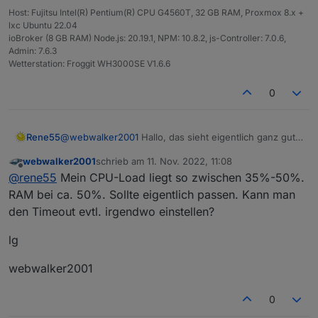
solarmanpv.0 2022-11-10 22:54:38.060	
Host: Fujitsu Intel(R) Pentium(R) CPU G4560T, 32 GB RAM, Proxmox 8.x +
solarmanpv.0 2022-11-10 22:54:37.837	
lxc Ubuntu 22.04
solarmanpv.0 2022-11-10 22:54:37.835	
ioBroker (8 GB RAM) Node.js: 20.19.1, NPM: 10.8.2, js-Controller: 7.0.6,
solarmanpv.0 2022-11-10 22:54:37.827	
Admin: 7.6.3
Wetterstation: Froggit WH3000SE V1.6.6
0
@
webwalker2001
Hallo, das sieht eigentlich ganz gut
Rene55
aus. Station und Device wurden erkannt. Im Protokoll
webwalker2001
schrieb am
11. Nov. 2022, 11:08
sehen diese Zeilen:
zuletzt editiert von
Spoiler
Offline
@
rene55
Mein CPU-Load liegt so zwischen 35%-50%.
wie dubletten aus. Ist dein System sehr ausgelastet?
RAM bei ca. 50%. Sollte eigentlich passen. Kann man
Ab und an kann eine Warnung wie diese
den Timeout evtl. irgendwo einstellen?
solarmanpv.0

lg
auftreten. Das ist normal und ist dem geschuldet, dass
der China-Server gerade nicht schnell genug
webwalker2001
antworten konnte.
0