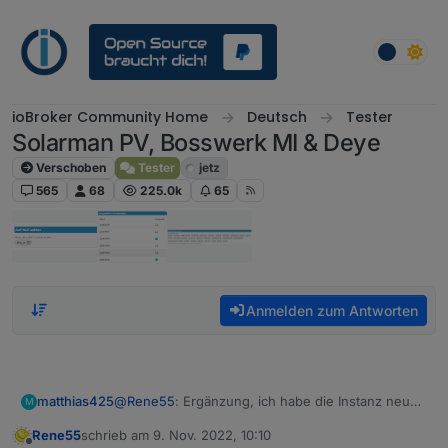
Weiter zum Inhalt
ioBroker Community Home
Deutsch
Tester
Solarman PV, Bosswerk MI & Deye
Verschoben
Tester
jetz
565
68
225.0k
65
Anmelden zum Antworten
@
Rene55
: Ergänzung, ich habe die Instanz neu
matthias425
M
installiert. Nun geht es.
Rene55
schrieb am
9. Nov. 2022, 10:10
Ich denke die Lösung war die Node.js 16
Vielen Dank!
zuletzt editiert von