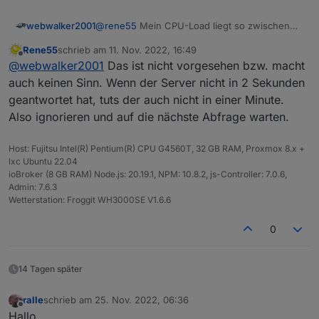
@
rene55
Mein CPU-Load liegt so zwischen
webwalker2001
35%-50%. RAM bei ca. 50%. Sollte eigentlich
Rene55
schrieb am
11. Nov. 2022, 16:49
passen. Kann man den Timeout evtl. irgendwo
lg
zuletzt editiert von
Offline
@
webwalker2001
Das ist nicht vorgesehen bzw. macht
einstellen?
webwalker2001
auch keinen Sinn. Wenn der Server nicht in 2 Sekunden
geantwortet hat, tuts der auch nicht in einer Minute.
Also ignorieren und auf die nächste Abfrage warten.
Host: Fujitsu Intel(R) Pentium(R) CPU G4560T, 32 GB RAM, Proxmox 8.x +
lxc Ubuntu 22.04
ioBroker (8 GB RAM) Node.js: 20.19.1, NPM: 10.8.2, js-Controller: 7.0.6,
Admin: 7.6.3
Wetterstation: Froggit WH3000SE V1.6.6
0
14 Tagen später
ralle
schrieb am
25. Nov. 2022, 06:36
zuletzt editiert von
Offline
Hallo,