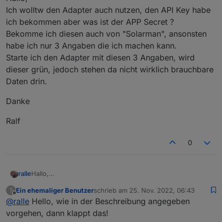
Ich wolltw den Adapter auch nutzen, den API Key habe
ich bekommen aber was ist der APP Secret ?
Bekomme ich diesen auch von "Solarman", ansonsten
habe ich nur 3 Angaben die ich machen kann.
Starte ich den Adapter mit diesen 3 Angaben, wird
dieser grün, jedoch stehen da nicht wirklich brauchbare
Daten drin.
Danke
Ralf
0
Hallo,
ralle
Ich wolltw den Adapter auch nutzen, den API Key habe ich
Ein ehemaliger Benutzer
schrieb am
25. Nov. 2022, 06:43
?
bekommen aber was ist der APP Secret ?
Danke
zuletzt editiert von
Offline
@
ralle
Hello, wie in der Beschreibung angegeben
Bekomme ich diesen auch von "Solarman", ansonsten
habe ich nur 3 Angaben die ich machen kann.
Ralf
vorgehen, dann klappt das!
Starte ich den Adapter mit diesen 3 Angaben, wird dieser