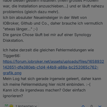
habe diesen gestern installiert (mein gröstes Problem
war, die Installation anzuschieben...) und er läuft nahezu
problemlos (gleich dazu mehr).
Ich bin absuluter Neueinsteiger in der Welt von
IOBroker, Github und Co., daher brauche ich vermutlich
"etwas länger..." ;-)
Die ganze Chose läuft bei mir auf einer Synology
Diskstation.
Ich habe derzeit die gleichen Fehlermeldungen wie
Tigger66:
https://forum.iobroker.net/assets/uploads/files/1658932
142651-dfe380eb-c1d4-44b9-a88a-bc252065c762-
grafik.png
Mein Log hat sich gerade irgenwie geleert, daher kann
ich meine Fehlermeldung hier nicht einbinden. :-(
Kann ich da irgendwas machen? Oder einfach
ignorieren?
2 Antworten
0