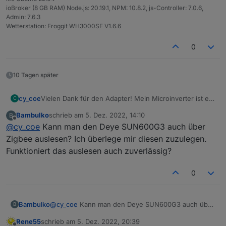
ioBroker (8 GB RAM) Node.js: 20.19.1, NPM: 10.8.2, js-Controller: 7.0.6,
Admin: 7.6.3
Wetterstation: Froggit WH3000SE V1.6.6
0
10 Tagen später
cy_coe
Vielen Dank für den Adapter! Mein Microinverter ist ein
C
Deye SUN600G3
Bambulko
schrieb am
5. Dez. 2022, 14:10
B
-EU-230. Funktioniert bestens mit diesem Adapter.
zuletzt editiert von
Offline
@
cy_coe
Kann man den Deye SUN600G3 auch über
Zigbee auslesen? Ich überlege mir diesen zuzulegen.
Funktioniert das auslesen auch zuverlässig?
0
Bambulko
@
cy_coe
Kann man den Deye SUN600G3 auch über
B
Zigbee auslesen? Ich überlege mir diesen
Rene55
schrieb am
5. Dez. 2022, 20:39
zuzulegen. Funktioniert das auslesen auch
zuletzt editiert von