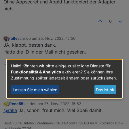
Ohne Appsecret und AppId funktioniert der Adapter
grün, jedoch stehen da nicht wirklich brauchbare Daten
nicht.
drin.
0
ralle
schrieb am
25. Nov. 2022, 15:50
zuletzt editiert von
Offline
JA, klappt. besten dank.
Hatte die ID in der Mail nicht gesehen.
Danke
Hallo! Könnten wir bitte einige zusätzliche Dienste für
Funktionalität & Analytics
aktivieren? Sie können Ihre
0
Zustimmung später jederzeit ändern oder zurückziehen.
Lassen Sie mich wählen
Das ist ok
JA, klappt. besten dank.
ralle
Hatte die ID in der Mail nicht gesehen.
Rene55
schrieb am
25. Nov. 2022, 15:52
Danke
zuletzt editiert von
Offline
@
ralle
Ja, schön, freut mich. Viel Spaß damit.
Host: Fujitsu Intel(R) Pentium(R) CPU G4560T, 32 GB RAM, Proxmox 8.x +
lxc Ubuntu 22.04