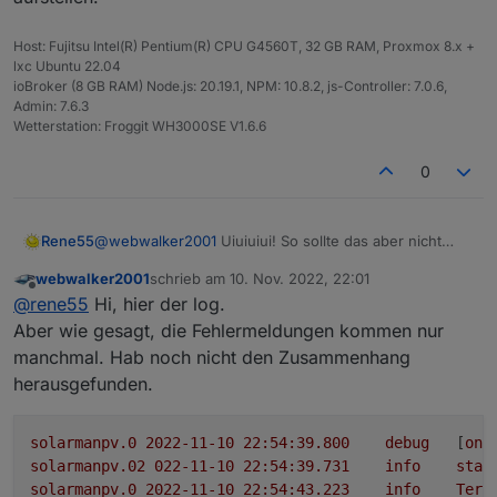
Host: Fujitsu Intel(R) Pentium(R) CPU G4560T, 32 GB RAM, Proxmox 8.x +
lxc Ubuntu 22.04
ioBroker (8 GB RAM) Node.js: 20.19.1, NPM: 10.8.2, js-Controller: 7.0.6,
Admin: 7.6.3
Wetterstation: Froggit WH3000SE V1.6.6
0
Rene55
@
webwalker2001
Uiuiuiui! So sollte das aber nicht
sein. Das System scheint auf den ersten Blick aktuell
webwalker2001
schrieb am
10. Nov. 2022, 22:01
zu sein. Kannst du bitte den Adapter mal stoppen,
zuletzt editiert von
Offline
@
rene55
Hi, hier der log.
etwas warten und dann neu starten. Und dann das
Log mal hier einstellen. Dann schau ich mal drüber.
Aber wie gesagt, die Fehlermeldungen kommen nur
manchmal. Hab noch nicht den Zusammenhang
herausgefunden.
solarmanpv.0
2022-11-10 22:54:39.800	
debug
	[
onR
solarmanpv.02
022
-11
-10
22
:54:39.731
info
star
solarmanpv.0
2022-11-10 22:54:43.223	
info
Term