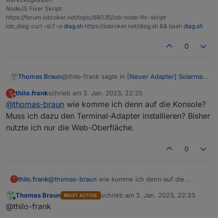
NodeJS Fixer Skript:
https://forum.iobroker.net/topic/68035/iob-node-fix-skript
iob_diag: curl -sLf -o
diag.sh
https://iobroker.net/diag.sh && bash
diag.sh
0
@thilo-frank sagte in
[Neuer Adapter] Solarman
Thomas Braun
PV, Bosswerk MI600
:
thilo.frank
schrieb am
3. Jan. 2023, 22:25
T
zuletzt editiert von
Offline
@
thomas-braun
wie komme ich denn auf die Konsole?
Mein Log hat sich gerade irgenwie geleert,
daher kann ich meine Fehlermeldung hier
Muss ich dazu den Terminal-Adapter installieren? Bisher
nicht einbinden.
nutzte ich nur die Web-Oberfläche.
sollte das in der Konsole anzeigen. Wenn es
nicht komplett gelöscht wurde jedenfalls.
0
thilo.frank
@
thomas-braun
wie komme ich denn auf die
T
Konsole? Muss ich dazu den Terminal-Adapter
Thomas Braun
schrieb am
3. Jan. 2023, 22:33
MOST ACTIVE
installieren? Bisher nutzte ich nur die Web-
zuletzt editiert von
Online
@thilo-frank
Oberfläche.