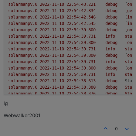
solarmanpv.0
2022-11-10 22:54:43.221	
debug
	[
onR
solarmanpv.0
2022-11-10 22:54:42.834	
debug
	[
get
solarmanpv.0
2022-11-10 22:54:42.546	
debug
	[
ini
solarmanpv.0
2022-11-10 22:54:42.545	
debug
	[
ini
solarmanpv.0
2022-11-10 22:54:39.800	
debug
	[
onR
solarmanpv.0
2022-11-10 22:54:39.731	
info
star
solarmanpv.0
2022-11-10 22:54:39.800	
debug
	[
onR
solarmanpv.0
2022-11-10 22:54:39.731	
info
star
solarmanpv.0
2022-11-10 22:54:39.800	
debug
	[
onR
solarmanpv.0
2022-11-10 22:54:39.731	
info
star
solarmanpv.0
2022-11-10 22:54:39.800	
debug
	[
onR
solarmanpv.0
2022-11-10 22:54:39.731	
info
star
solarmanpv.0
2022-11-10 22:54:38.613	
debug
Stat
solarmanpv.0
2022-11-10 22:54:38.380	
debug
Stat
solarmanpv.0
2022-11-10 22:54:38.376	
debug
Stat
solarmanpv.0
2022-11-10 22:54:38.289	
debug
Redi
lg
solarmanpv.0
2022-11-10 22:54:38.150	
debug
Obje
solarmanpv.0
2022-11-10 22:54:38.060	
debug
Obje
Webwalker2001
solarmanpv.0
2022-11-10 22:54:37.837	
debug
Obje
solarmanpv.0
2022-11-10 22:54:37.835	
debug
Obje
0
solarmanpv.0
2022-11-10 22:54:37.827	
debug
Obje