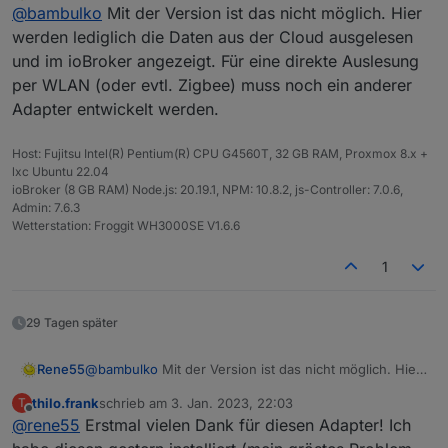
Offline
@
bambulko
Mit der Version ist das nicht möglich. Hier
zuverlässig?
werden lediglich die Daten aus der Cloud ausgelesen
und im ioBroker angezeigt. Für eine direkte Auslesung
per WLAN (oder evtl. Zigbee) muss noch ein anderer
Adapter entwickelt werden.
Host: Fujitsu Intel(R) Pentium(R) CPU G4560T, 32 GB RAM, Proxmox 8.x +
lxc Ubuntu 22.04
ioBroker (8 GB RAM) Node.js: 20.19.1, NPM: 10.8.2, js-Controller: 7.0.6,
Admin: 7.6.3
Wetterstation: Froggit WH3000SE V1.6.6
1
29 Tagen später
Rene55
@
bambulko
Mit der Version ist das nicht möglich. Hier
werden lediglich die Daten aus der Cloud ausgelesen
thilo.frank
schrieb am
3. Jan. 2023, 22:03
T
und im ioBroker angezeigt. Für eine direkte Auslesung
zuletzt editiert von
Offline
@
rene55
Erstmal vielen Dank für diesen Adapter! Ich
per WLAN (oder evtl. Zigbee) muss noch ein anderer
Adapter entwickelt werden.