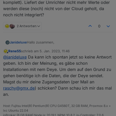
komplett). Liefert der Umrichter nicht mehr Werte oder
werden diese (noch) nicht von der Cloud geholt, da
noch nicht integriert?
2 Antworten
0
Hallo zusammen,
Janideluxe
J
Rene55
schrieb am
5. Jan. 2023, 11:46
ich habe neben meinem Bosswerk MI600
zuletzt editiert von
Offline
@
janideluxe
Da kann ich spontan jetzt so keine Antwort
Umrichter nun noch eine zweite Anlage mit einem
Deye SUN600G3 angeschafft (ebenfalls kompatibel
geben. Ich bin der Meinung, es gäbe schon
mit Solarmanapp) und in den Adapter integriert.
Installationen mit nem Deye. Um dem auf den Grund zu
Jetzt ist mir aufgefallen, dass der Bosswerk viel
gehen benötige ich die Daten, die der Deye sendet.
mehr Datenpunkte liefert als der Deye
Magst du mir deine Zugangsdaten (per Mail an
(Totalproduktion, Tagesproduktion etc. fehlen
komplett). Liefert der Umrichter nicht mehr Werte
raschy@gmx.de
) schicken? Dann schau ich mir das mal
oder werden diese (noch) nicht von der Cloud
an.
geholt, da noch nicht integriert?
Host: Fujitsu Intel(R) Pentium(R) CPU G4560T, 32 GB RAM, Proxmox 8.x +
lxc Ubuntu 22.04
ioBroker (8 GB RAM) Node.js: 20.19.1, NPM: 10.8.2, js-Controller: 7.0.6,