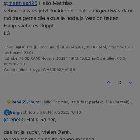
Offline
@
matthias425
Hallo Matthias,
schön dass es jetzt funktioniert hat. Ja irgendwas darin
möchte gerne die aktuelle node.js Version haben.
Hauptsache es fluppt.
LG
Host: Fujitsu Intel(R) Pentium(R) CPU G4560T, 32 GB RAM, Proxmox 8.x +
lxc Ubuntu 22.04
ioBroker (8 GB RAM) Node.js: 20.19.1, NPM: 10.8.2, js-Controller: 7.0.6,
Admin: 7.6.3
Wetterstation: Froggit WH3000SE V1.6.6
0
Rene55
@
burgi
Hallo Thomas, ist ja fast perfekt. Die (derzeit)
finale Version 0.2.0 habe ich gerade gebaut - da sollte
Burgi
schrieb am
9. Nov. 2022, 16:40
B
man bei Gelegenheit updaten.
zuletzt editiert von
Offline
@
rene55
Hallo Rainer,
LG Rainer
das ist ja super, vielen Dank.
Werde ich gleich heute Anend machen.