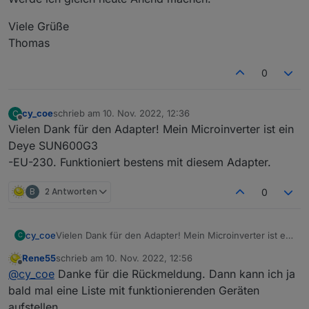
Viele Grüße
Thomas
0
cy_coe
schrieb am
10. Nov. 2022, 12:36
C
zuletzt editiert von
Offline
Vielen Dank für den Adapter! Mein Microinverter ist ein
Deye SUN600G3
-EU-230. Funktioniert bestens mit diesem Adapter.
B
2 Antworten
0
cy_coe
Vielen Dank für den Adapter! Mein Microinverter ist ein
C
Deye SUN600G3
Rene55
schrieb am
10. Nov. 2022, 12:56
-EU-230. Funktioniert bestens mit diesem Adapter.
zuletzt editiert von
Offline
@
cy_coe
Danke für die Rückmeldung. Dann kann ich ja
bald mal eine Liste mit funktionierenden Geräten
aufstellen.