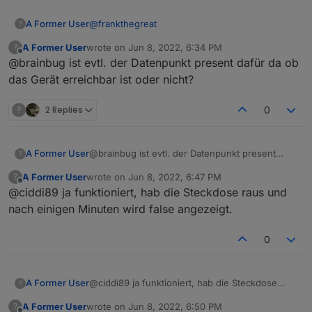
@
frankthegreat
A Former User
?
A Former User
wrote on
Jun 8, 2022, 6:34 PM
?
last edited by
Offline
@brainbug ist evtl. der Datenpunkt present dafür da ob
Magst du vielleicht noch DECT Geräte mit
aufnehmen?
das Gerät erreichbar ist oder nicht?
Ich denke DECT hat keinen Datenpunkt um das
abzufragen?
?
2 Replies
0
A Former User
@brainbug ist evtl. der Datenpunkt present
?
dafür da ob das Gerät erreichbar ist oder nicht?
A Former User
wrote on
Jun 8, 2022, 6:47 PM
?
last edited by
Offline
@ciddi89 ja funktioniert, hab die Steckdose raus und
nach einigen Minuten wird false angezeigt.
0
A Former User
@ciddi89 ja funktioniert, hab die Steckdose
?
raus und nach einigen Minuten wird false
A Former User
wrote on
Jun 8, 2022, 6:50 PM
?
angezeigt.