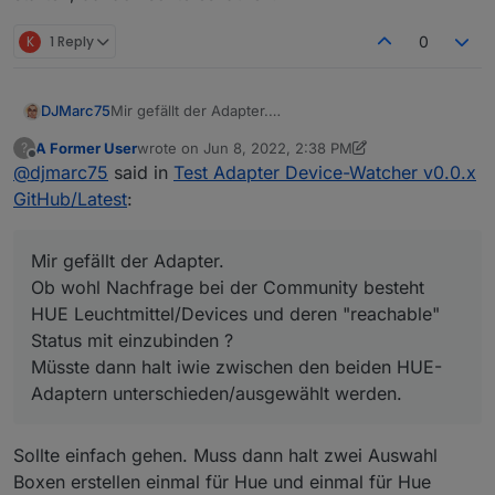
Stehe ich irgendwie auf dem Schlauch?
K
1 Reply
0
Viele Grüße
DJMarc75
Mir gefällt der Adapter.
Ob wohl Nachfrage bei der Community besteht HUE
A Former User
wrote on
Jun 8, 2022, 2:38 PM
?
Leuchtmittel/Devices und deren "reachable" Status
last edited by A Former User
Jun 8, 2022, 4:38 PM
Offline
@
djmarc75
said in
Test Adapter Device-Watcher v0.0.x
mit einzubinden ?
Müsste dann halt iwie zwischen den beiden HUE-
GitHub/Latest
:
Adaptern unterschieden/ausgewählt werden.
Mir gefällt der Adapter.
Ob wohl Nachfrage bei der Community besteht
HUE Leuchtmittel/Devices und deren "reachable"
Status mit einzubinden ?
Müsste dann halt iwie zwischen den beiden HUE-
Adaptern unterschieden/ausgewählt werden.
Sollte einfach gehen. Muss dann halt zwei Auswahl
Boxen erstellen einmal für Hue und einmal für Hue