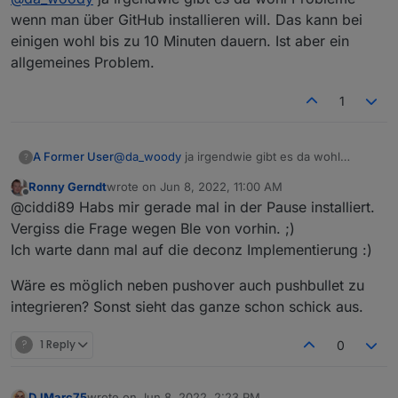
wenn man über GitHub installieren will. Das kann bei
einigen wohl bis zu 10 Minuten dauern. Ist aber ein
darum hats bei mir so lange gedauert das
allgemeines Problem.
insten. wohl gerade bei deinen upload
reingekracht...
in verwendung shelly und tasmota. mal
1
beobachten...
A Former User
@
da_woody
ja irgendwie gibt es da wohl
?
Probleme wenn man über GitHub installieren
Ronny Gerndt
wrote on
Jun 8, 2022, 11:00 AM
will. Das kann bei einigen wohl bis zu 10
last edited by
Offline
@ciddi89 Habs mir gerade mal in der Pause installiert.
Minuten dauern. Ist aber ein allgemeines
Problem.
Vergiss die Frage wegen Ble von vorhin. ;)
Ich warte dann mal auf die deconz Implementierung :)
Wäre es möglich neben pushover auch pushbullet zu
integrieren? Sonst sieht das ganze schon schick aus.
?
1 Reply
0
DJMarc75
wrote on
Jun 8, 2022, 2:23 PM