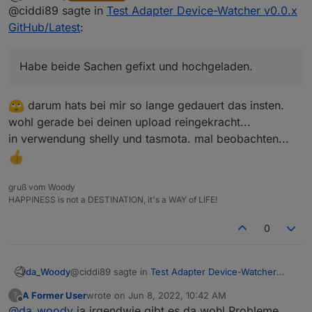
last edited by
Offline
@ciddi89 sagte in
Test Adapter Device-Watcher v0.0.x
v0.0.x GitHub/Latest
:
GitHub/Latest
:
Was ist dieser DP?
device-watcher.0.deviceWatcherLog
dieser soll als "log" dienen und das letzte
Habe beide Sachen gefixt und hochgeladen.
Ereignis aufzeigen. Muss den aber in Zukunft
mehr Beachtung schenken und bin am
überlegen wie ich den am besten umsetze. :)
darum hats bei mir so lange gedauert das insten.
wohl gerade bei deinen upload reingekracht...
in verwendung shelly und tasmota. mal beobachten...
gruß vom Woody
HAPPINESS is not a DESTINATION, it's a WAY of LIFE!
0
@ciddi89 sagte in
Test Adapter Device-Watcher
da_Woody
v0.0.x GitHub/Latest
:
A Former User
wrote on
Jun 8, 2022, 10:42 AM
?
last edited by
Offline
@
da_woody
ja irgendwie gibt es da wohl Probleme
Habe beide Sachen gefixt und hochgeladen.