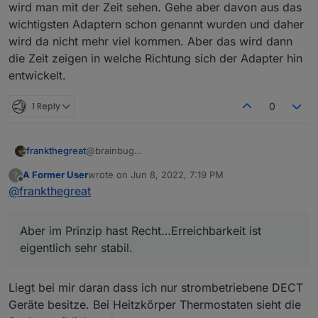
wird man mit der Zeit sehen. Gehe aber davon aus das
wichtigsten Adaptern schon genannt wurden und daher
wird da nicht mehr viel kommen. Aber das wird dann
die Zeit zeigen in welche Richtung sich der Adapter hin
entwickelt.
1 Reply
0
@brainbug
frankthegreat
Wenn die Batterien vom Thermostat leer sind
A Former User
wrote on
Jun 8, 2022, 7:19 PM
?
kommt der DB.
Aber im Prinzip hast Recht…Erreichbarkeit ist
last edited by
Offline
@
frankthegreat
Ok, ich krieg dann eine Pushnachricht von der
eigentlich sehr stabil.
Fritte.
Aber im Prinzip hast Recht…Erreichbarkeit ist
eigentlich sehr stabil.
Liegt bei mir daran dass ich nur strombetriebene DECT
Geräte besitze. Bei Heitzkörper Thermostaten sieht die