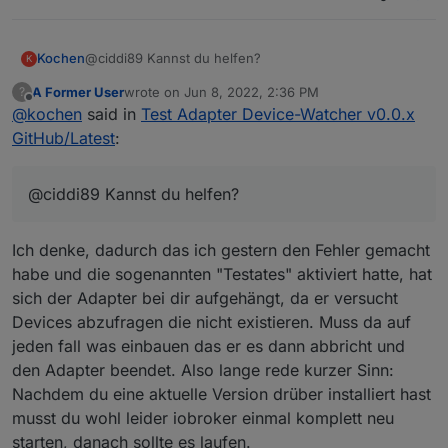
Inhalt:
Kochen
@ciddi89 Kannst du helfen?
K
A Former User
wrote on
Jun 8, 2022, 2:36 PM
?
last edited by
Offline
@
kochen
said in
Test Adapter Device-Watcher v0.0.x
GitHub/Latest
:
@ciddi89 Kannst du helfen?
Ich denke, dadurch das ich gestern den Fehler gemacht
habe und die sogenannten "Testates" aktiviert hatte, hat
sich der Adapter bei dir aufgehängt, da er versucht
Devices abzufragen die nicht existieren. Muss da auf
jeden fall was einbauen das er es dann abbricht und
den Adapter beendet. Also lange rede kurzer Sinn:
Nachdem du eine aktuelle Version drüber installiert hast
musst du wohl leider iobroker einmal komplett neu
starten, danach sollte es laufen.