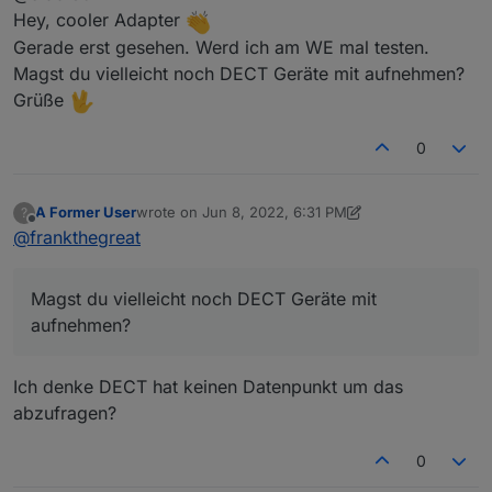
installiert hast musst du wohl leider iobroker
Pause installiert. Vergiss die Frage wegen
Hey, cooler Adapter
Kannte ich bis gerade garnicht. :D Werde es
einmal komplett neu starten, danach sollte es
Ble von vorhin. ;)
Gerade erst gesehen. Werd ich am WE mal testen.
mal mit in die Liste schreiben. Mal gucken ob
laufen.
Ich warte dann mal auf die deconz
Magst du vielleicht noch DECT Geräte mit aufnehmen?
ich die ganzen Dienste Hübsch zusammen
Implementierung :)
packe damit die Notificationsseite nicht zu
Grüße
überladen wirkt.
Wäre es möglich neben pushover auch
pushbullet zu integrieren? Sonst sieht das
0
ganze schon schick aus.
A Former User
wrote on
Jun 8, 2022, 6:31 PM
?
last edited by A Former User
Jun 9, 2022, 2:30 PM
Offline
@
frankthegreat
Magst du vielleicht noch DECT Geräte mit
aufnehmen?
Ich denke DECT hat keinen Datenpunkt um das
abzufragen?
0