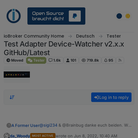
Skip to content
ioBroker Community Home
Deutsch
Tester
Test Adapter Device-Watcher v2.x.x
GitHub/Latest
Moved
Tester
1.6k
101
719.8k
95
Log in to reply
@
sigi234
& @Brainbug danke euch beiden. War
A Former User
?
gestern schon spät. Habe beide Sachen gefixt
da_Woody
wrote on
Jun 8, 2022, 10:40 AM
MOST ACTIVE
und hochgeladen.
@
sigi234
said in
Test Adapter Device-Watcher