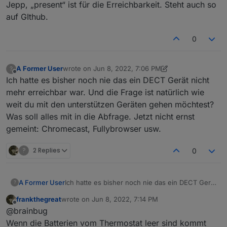
Jepp, „present“ ist für die Erreichbarkeit. Steht auch so
auf GIthub.
0
A Former User
wrote on
Jun 8, 2022, 7:06 PM
?
last edited by A Former User
Jun 8, 2022, 9:08 PM
Offline
Ich hatte es bisher noch nie das ein DECT Gerät nicht
mehr erreichbar war. Und die Frage ist natürlich wie
weit du mit den unterstützen Geräten gehen möchtest?
Was soll alles mit in die Abfrage. Jetzt nicht ernst
gemeint: Chromecast, Fullybrowser usw.
?
2 Replies
0
A Former User
Ich hatte es bisher noch nie das ein DECT Gerät
?
nicht mehr erreichbar war. Und die Frage ist
frankthegreat
wrote on
Jun 8, 2022, 7:14 PM
natürlich wie weit du mit den unterstützen
last edited by
Offline
@brainbug
Geräten gehen möchtest? Was soll alles mit in
die Abfrage. Jetzt nicht ernst gemeint:
Wenn die Batterien vom Thermostat leer sind kommt