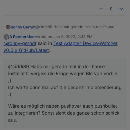
0
@ciddi89 Habs mir gerade mal in der Pause
Ronny Gerndt
installiert. Vergiss die Frage wegen Ble von
A Former User
wrote on
Jun 8, 2022, 2:43 PM
?
vorhin. ;)
Wäre es möglich neben pushover auch
last edited by
Offline
@
ronny-gerndt
said in
Test Adapter Device-Watcher
Ich warte dann mal auf die deconz
pushbullet zu integrieren? Sonst sieht das ganze
Implementierung :)
schon schick aus.
v0.0.x GitHub/Latest
:
@ciddi89 Habs mir gerade mal in der Pause
installiert. Vergiss die Frage wegen Ble von vorhin.
;)
Ich warte dann mal auf die deconz Implementierung
:)
Wäre es möglich neben pushover auch pushbullet
zu integrieren? Sonst sieht das ganze schon schick
aus.