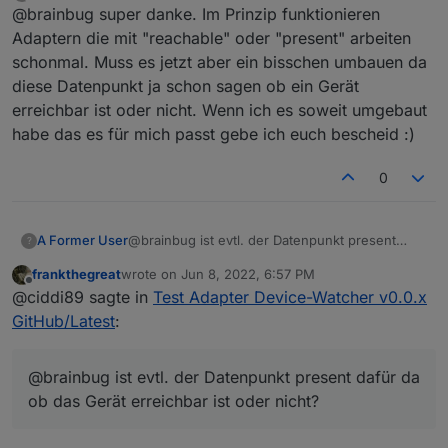
last edited by
Offline
@brainbug super danke. Im Prinzip funktionieren
Adaptern die mit "reachable" oder "present" arbeiten
schonmal. Muss es jetzt aber ein bisschen umbauen da
diese Datenpunkt ja schon sagen ob ein Gerät
erreichbar ist oder nicht. Wenn ich es soweit umgebaut
habe das es für mich passt gebe ich euch bescheid :)
0
A Former User
@brainbug ist evtl. der Datenpunkt present
?
dafür da ob das Gerät erreichbar ist oder nicht?
frankthegreat
wrote on
Jun 8, 2022, 6:57 PM
last edited by
Offline
@ciddi89 sagte in
Test Adapter Device-Watcher v0.0.x
GitHub/Latest
:
@brainbug ist evtl. der Datenpunkt present dafür da
ob das Gerät erreichbar ist oder nicht?