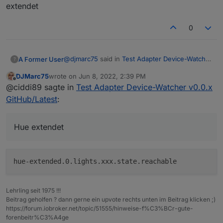
extendet
0
@
djmarc75
said in
Test Adapter Device-Watcher
A Former User
?
v0.0.x GitHub/Latest
:
DJMarc75
wrote on
Jun 8, 2022, 2:39 PM
last edited by
Offline
Mir gefällt der Adapter.
@ciddi89 sagte in
Test Adapter Device-Watcher v0.0.x
Ob wohl Nachfrage bei der Community
GitHub/Latest
:
Sollte einfach gehen. Muss dann halt zwei
besteht HUE Leuchtmittel/Devices und
Auswahl Boxen erstellen einmal für Hue und
deren "reachable" Status mit einzubinden
einmal für Hue extendet
?
Hue extendet
Müsste dann halt iwie zwischen den
beiden HUE-Adaptern
unterschieden/ausgewählt werden.
Lehrling seit 1975 !!!
Beitrag geholfen ? dann gerne ein upvote rechts unten im Beitrag klicken ;)
https://forum.iobroker.net/topic/51555/hinweise-f%C3%BCr-gute-
forenbeitr%C3%A4ge