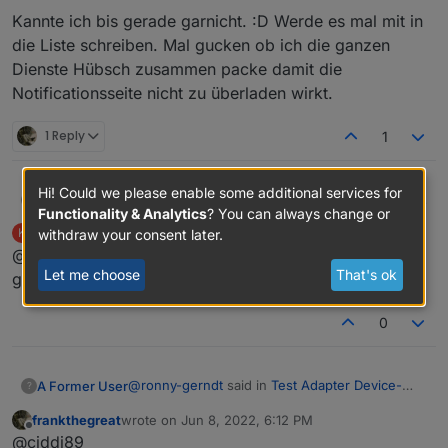
Kannte ich bis gerade garnicht. :D Werde es mal mit in
die Liste schreiben. Mal gucken ob ich die ganzen
Dienste Hübsch zusammen packe damit die
Notificationsseite nicht zu überladen wirkt.
1 Reply
1
Hi! Could we please enable some additional services for
@
kochen
said in
Test Adapter Device-Watcher
A Former User
?
Functionality & Analytics
? You can always change or
v0.0.x GitHub/Latest
:
Kochen
wrote on
Jun 8, 2022, 5:29 PM
K
withdraw your consent later.
last edited by
Offline
@ciddi89 Besten Dank. Eine Neuinstallation hat
@ciddi89 Kannst du helfen?
Let me choose
That's ok
geholfen.
Ich denke, dadurch das ich gestern den Fehler
0
gemacht habe und die sogenannten "Testates"
aktiviert hatte, hat sich der Adapter bei dir
aufgehängt, da er versucht Devices abzufragen
die nicht existieren. Muss da auf jeden fall was
@
ronny-gerndt
said in
Test Adapter Device-
A Former User
?
einbauen das er es dann abbricht und den
Watcher v0.0.x GitHub/Latest
:
Adapter beendet. Also lange rede kurzer Sinn:
frankthegreat
wrote on
Jun 8, 2022, 6:12 PM
last edited by
Offline
Nachdem du eine aktuelle Version drüber
@ciddi89 Habs mir gerade mal in der
@ciddi89