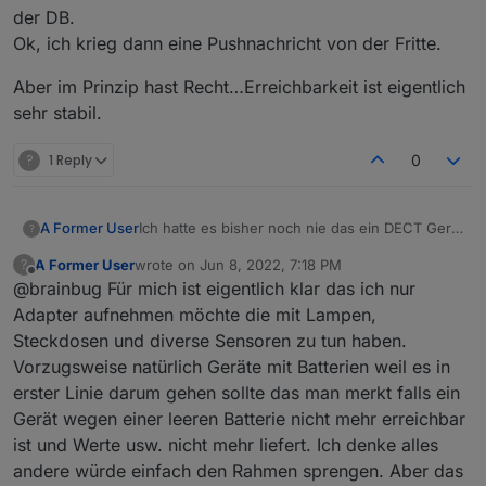
Chromecast, Fullybrowser usw.
der DB.
Ok, ich krieg dann eine Pushnachricht von der Fritte.
Aber im Prinzip hast Recht…Erreichbarkeit ist eigentlich
sehr stabil.
?
1 Reply
0
A Former User
Ich hatte es bisher noch nie das ein DECT Gerät
?
nicht mehr erreichbar war. Und die Frage ist
A Former User
wrote on
Jun 8, 2022, 7:18 PM
?
natürlich wie weit du mit den unterstützen
last edited by
Offline
@brainbug Für mich ist eigentlich klar das ich nur
Geräten gehen möchtest? Was soll alles mit in
die Abfrage. Jetzt nicht ernst gemeint:
Adapter aufnehmen möchte die mit Lampen,
Chromecast, Fullybrowser usw.
Steckdosen und diverse Sensoren zu tun haben.
Vorzugsweise natürlich Geräte mit Batterien weil es in
erster Linie darum gehen sollte das man merkt falls ein
Gerät wegen einer leeren Batterie nicht mehr erreichbar
ist und Werte usw. nicht mehr liefert. Ich denke alles
andere würde einfach den Rahmen sprengen. Aber das