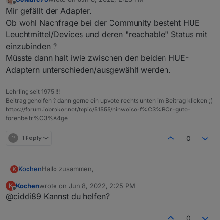
last edited by
Offline
Mir gefällt der Adapter.
Ob wohl Nachfrage bei der Community besteht HUE
Leuchtmittel/Devices und deren "reachable" Status mit
einzubinden ?
Müsste dann halt iwie zwischen den beiden HUE-
Adaptern unterschieden/ausgewählt werden.
Lehrling seit 1975 !!!
Beitrag geholfen ? dann gerne ein upvote rechts unten im Beitrag klicken ;)
https://forum.iobroker.net/topic/51555/hinweise-f%C3%BCr-gute-
forenbeitr%C3%A4ge
?
1 Reply
0
Hallo zusammen,
Kochen
K
Kochen
wrote on
Jun 8, 2022, 2:25 PM
K
mal ne ganz blöde Frage:
last edited by
Offline
@ciddi89 Kannst du helfen?
Was mache ich falsch?
Ich habe den Adapter installiert und unter Objekten
taucht die Instanz auch auf, aber ohne irgendeinen
0