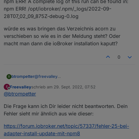
npm ERR! A complete log of this run can be found in:
npm ERR! /opt/iobroker/.npm/_logs/2022-09-
28T07_02_09_875Z-debug-0.log
würde es was bringen das Verzeichnis acorn zu
verschieben so wie es in der Meldung steht? Oder
macht man dann die ioBroker installation kaputt?
0
@
freevalley
btrompetter
B
Es kommt noch der gleiche Fehler
Freevalley
schrieb am
29. Sept. 2022, 07:52
F
pm ERR! code ENOTEMPTY
npm ERR! A complete log of this run can be found
zuletzt editiert von
Offline
@
btrompetter
npm ERR! syscall rename
in:
npm ERR! path
npm ERR! /opt/iobroker/.npm/_logs/2022-09-
würde es was bringen das Verzeichnis acorn zu
Die Frage kann ich Dir leider nicht beantworten. Dein
/opt/iobroker/node_modules/clone-response
28T07_02_09_875Z-debug-0.log
verschieben so wie es in der Meldung steht?
npm ERR! dest
Oder macht man dann die ioBroker installation
Fehler sieht mir ähnlich aus wie dieser:
/opt/iobroker/node_modules/.clone-response-
kaputt?
nxmcopeq
https://forum.iobroker.net/topic/57337/fehler-25-bei-
npm ERR! errno -39
adapter-install-update-mit-npm8
npm ERR! ENOTEMPTY: directory not empty,