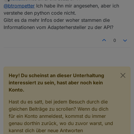
direkt auf die Ecoflow im lokalen Netz zu und liest
zuletzt editiert von
Offline
@
btrompetter
Ich habe ihn mir angesehen, aber ich
sämtliche Daten aus die man auch in der App
sehen kann. Man kann auch sämtliche Schalter
verstehe den python code nicht.
damit betätigen. Ist mehr als über die API
Gibt es da mehr Infos oder woher stammen die
Schnittstelle.
Informationen vom Adapterhersteller zu der API?
0
Hey! Du scheinst an dieser Unterhaltung
interessiert zu sein, hast aber noch kein
Konto.
Hast du es satt, bei jedem Besuch durch die
gleichen Beiträge zu scrollen? Wenn du dich
für ein Konto anmeldest, kommst du immer
genau dorthin zurück, wo du zuvor warst, und
kannst dich über neue Antworten