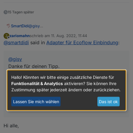
15 Tagen später
SmartDidi
@
gisy
Danke für deinen Tipp.
zariomahn
schrieb am
11. Aug. 2022, 11:44
Z
Leider kenne ich mich hier nicht so gut aus.
zuletzt editiert von
Offline
@
smartdidi
said in
Adapter für Ecoflow Einbindung
:
Habe
JsonPath Binding
in zusammenhang mit
IoBroker
gegoogelt und nicht wirklich was
gefunden.
@
gisy
Kannst du mir vielleicht trotzdem irgendwie
weiterhelfen?
Danke für deinen Tipp.
Leider kenne ich mich hier nicht so gut aus.
Hallo! Könnten wir bitte einige zusätzliche Dienste für
Habe
JsonPath Binding
in zusammenhang mit
Funktionalität & Analytics
aktivieren? Sie können Ihre
IoBroker
gegoogelt und nicht wirklich was
Zustimmung später jederzeit ändern oder zurückziehen.
gefunden.
Kannst du mir vielleicht trotzdem irgendwie
Lassen Sie mich wählen
Das ist ok
weiterhelfen?
Hi alle,