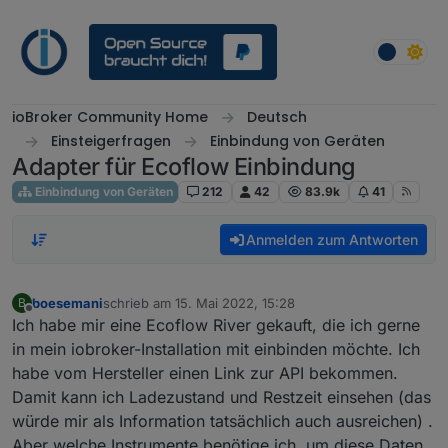
Weiter zum Inhalt
ioBroker Community Home
Deutsch
Einsteigerfragen
Einbindung von Geräten
Adapter für Ecoflow Einbindung
Einbindung von Geräten
212
42
83.9k
41
Anmelden zum Antworten
boesemani
schrieb am
15. Mai 2022, 15:28
B
zuletzt editiert von
Offline
Ich habe mir eine Ecoflow River gekauft, die ich gerne
in mein iobroker-Installation mit einbinden möchte. Ich
habe vom Hersteller einen Link zur API bekommen.
Damit kann ich Ladezustand und Restzeit einsehen (das
würde mir als Information tatsächlich auch ausreichen) .
Aber welche Instrumente benötige ich, um diese Daten