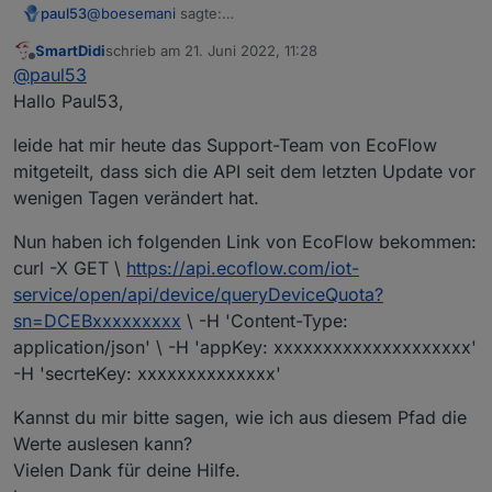
@
boesemani
sagte:
paul53
{"code":0,"message":"success","data":
SmartDidi
schrieb am
21. Juni 2022, 11:28
{"sn":"xxxxxxxxxxxxx","data":
Blockly:
zuletzt editiert von
Offline
@
paul53
{"remainTime":188,"socSum":87}}}
Hallo Paul53,
leide hat mir heute das Support-Team von EcoFlow
mitgeteilt, dass sich die API seit dem letzten Update vor
wenigen Tagen verändert hat.
Nun haben ich folgenden Link von EcoFlow bekommen:
curl -X GET \
https://api.ecoflow.com/iot-
Die Variable
result
muss genau so geschrieben
service/open/api/device/queryDeviceQuota?
werden.
sn=DCEBxxxxxxxxx
\ -H 'Content-Type:
application/json' \ -H 'appKey: xxxxxxxxxxxxxxxxxxxx'
-H 'secrteKey: xxxxxxxxxxxxxx'
Kannst du mir bitte sagen, wie ich aus diesem Pfad die
Werte auslesen kann?
Vielen Dank für deine Hilfe.