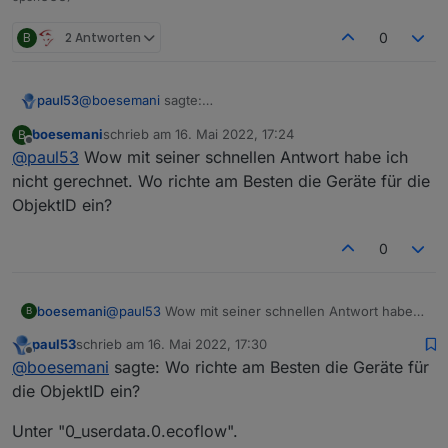
B
2 Antworten
0
@
boesemani
sagte:
paul53
{"code":0,"message":"success","data":
boesemani
schrieb am
16. Mai 2022, 17:24
B
{"sn":"xxxxxxxxxxxxx","data":
Blockly:
zuletzt editiert von
Offline
@
paul53
Wow mit seiner schnellen Antwort habe ich
{"remainTime":188,"socSum":87}}}
nicht gerechnet. Wo richte am Besten die Geräte für die
ObjektID ein?
0
boesemani
@
paul53
Wow mit seiner schnellen Antwort habe
B
ich nicht gerechnet. Wo richte am Besten die
Die Variable
result
muss genau so geschrieben
paul53
schrieb am
16. Mai 2022, 17:30
Geräte für die ObjektID ein?
zuletzt editiert von
Offline
werden.
@
boesemani
sagte: Wo richte am Besten die Geräte für
die ObjektID ein?
Unter "0_userdata.0.ecoflow".