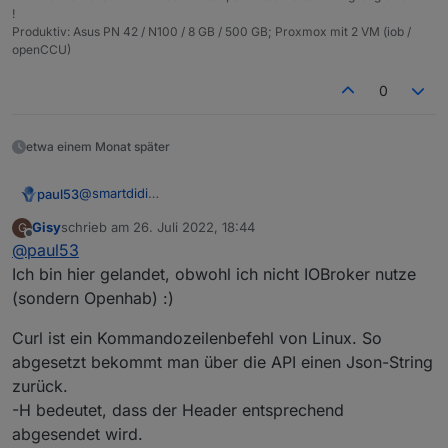
!
Produktiv: Asus PN 42 / N100 / 8 GB / 500 GB; Proxmox mit 2 VM (iob /
openCCU)
0
etwa einem Monat später
@
smartdidi
paul53
Mit request() und URLs kenne ich mich nicht wirklich
Gisy
schrieb am
26. Juli 2022, 18:44
G
aus. An
request()
übergibt man i.d.R. den Teil ab
https:
EDIT: Kann man die URL im Browser aufrufen und
zuletzt editiert von
Offline
@
paul53
Wie allerdings die Hochkommata zu handhaben sind,
erhält ein Ergebnis?
weiß ich nicht. Ich würde versuchen, sie durch
Alternativ sollte sich das gesamte Linux-Kommando mit
Ich bin hier gelandet, obwohl ich nicht IOBroker nutze
Anführungszeichen oder
\'
zu ersetzen.
exec(Kommando)
ausführen lassen.
(sondern Openhab) :)
Curl ist ein Kommandozeilenbefehl von Linux. So
abgesetzt bekommt man über die API einen Json-String
zurück.
-H bedeutet, dass der Header entsprechend
abgesendet wird.