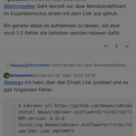
http://download.iobroker.net/sources-dist-
zuletzt editiert von
Offline
@
btrompetter
Geht derzeit nur über Benutzerdefiniert
latest.json
im Expertenmodus direkt mit dem Link aus github.
Bin gerade dabei es aufnehmen zu lassen, sid aber
noch 1-2 Fehler die behoben werden müssen dafür
0
@
btrompetter
Geht derzeit nur über Benutzerdefiniert
Newan
im Expertenmodus direkt mit dem Link aus github.
btrompetter
schrieb am
20. Sept. 2022, 09:10
B
Bin gerade dabei es aufnehmen zu lassen, sid aber
zuletzt editiert von
Offline
@
newan
ich habs über den Direkt Link probiert und es
noch 1-2 Fehler die behoben werden müssen dafür
gab folgenden Fehler
$ iobroker url https://github.com/Newan/ioBroker
install Newan/ioBroker.ecoflow
#4967f4e90cfb67feb
NPM version: 8.15.0
Installing Newan/ioBroker.ecoflow
#4967f4e90cfb67
npm ERR! code ENOTEMPTY