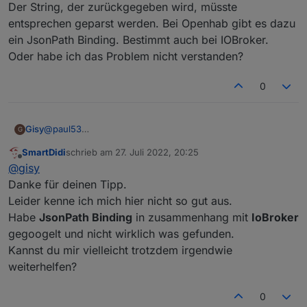
Der String, der zurückgegeben wird, müsste
entsprechen geparst werden. Bei Openhab gibt es dazu
ein JsonPath Binding. Bestimmt auch bei IOBroker.
Oder habe ich das Problem nicht verstanden?
0
@
paul53
Gisy
G
Ich bin hier gelandet, obwohl ich nicht IOBroker nutze
SmartDidi
schrieb am
27. Juli 2022, 20:25
(sondern Openhab) :)
Curl ist ein Kommandozeilenbefehl von Linux. So
zuletzt editiert von
Offline
@
gisy
abgesetzt bekommt man über die API einen Json-String
zurück.
Danke für deinen Tipp.
-H bedeutet, dass der Header entsprechend abgesendet
Leider kenne ich mich hier nicht so gut aus.
wird.
Habe
JsonPath Binding
in zusammenhang mit
IoBroker
Der String, der zurückgegeben wird, müsste entsprechen
gegoogelt und nicht wirklich was gefunden.
geparst werden. Bei Openhab gibt es dazu ein JsonPath
Binding. Bestimmt auch bei IOBroker.
Kannst du mir vielleicht trotzdem irgendwie
Oder habe ich das Problem nicht verstanden?
weiterhelfen?
0