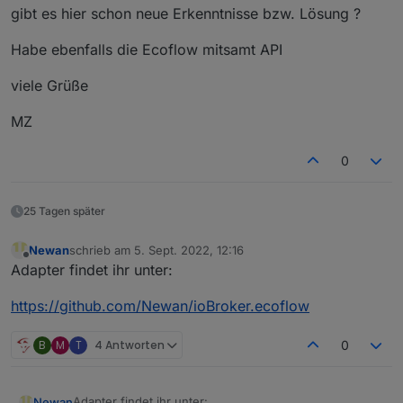
gibt es hier schon neue Erkenntnisse bzw. Lösung ?
Habe ebenfalls die Ecoflow mitsamt API
viele Grüße
MZ
0
25 Tagen später
Newan
schrieb am
5. Sept. 2022, 12:16
zuletzt editiert von
Offline
Adapter findet ihr unter:
https://github.com/Newan/ioBroker.ecoflow
B
M
T
4 Antworten
0
Adapter findet ihr unter:
Newan