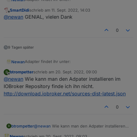
SmartDidi
schrieb am
11. Sept. 2022, 14:03
https://github.com/Newan/ioBroker.ecoflow
zuletzt editiert von
Offline
@
newan
GENIAL, vielen Dank
0
9 Tagen später
Adapter findet ihr unter:
Newan
btrompetter
schrieb am
20. Sept. 2022, 09:00
B
https://github.com/Newan/ioBroker.ecoflow
zuletzt editiert von
Offline
@
newan
Wie kann man den Adpater installieren im
IOBroker Repository finde ich ihn nicht.
http://download.iobroker.net/sources-dist-latest.json
0
btrompetter
@
newan
Wie kann man den Adpater installieren
B
im IOBroker Repository finde ich ihn nicht.
Newan
schrieb am
20. Sept. 2022, 09:03