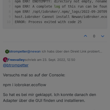
npm ERR! ENOTEMPTY: directory not empty, rename 
npm ERR! A complete 
log
 of this run can be found
npm ERR! /opt/iobroker/.npm/_logs/2022-09-20T09_
host.iobroker Cannot install Newan/ioBroker.ecof
ERROR: Process exited with code 25
0
@
newan
ich habs über den Direkt Link probiert
btrompetter
B
und es gab folgenden Fehler
Freevalley
schrieb am
23. Sept. 2022, 12:50
F
$ iobroker url https://github.com/Newan/io
zuletzt editiert von
Offline
@
btrompetter
install Newan/ioBroker.ecoflow#4967f4e90cf
NPM version: 8.15.0

Versuchs mal so auf der Console:
Installing Newan/ioBroker.ecoflow#4967f4e9
npm ERR! code ENOTEMPTY

npm i iobroker.ecoflow
npm ERR! ENOTEMPTY: directory not empty, r
npm ERR! A complete log of this run can be
npm ERR! /opt/iobroker/.npm/_logs/2022-09-
So hat es bei mir geklappt. Ich konnte danach den
host.iobroker Cannot install Newan/ioBroke
Adapter über die GUI finden und installieren.