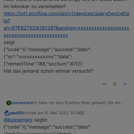
im iobroker zu verarbeiten?
https://iot1.ecoflow.com/api/v1/devices/queryDeviceDa
ta?
sn=R7EBZ7XD8261387&appkey=xxxxxxxxxxxxxxxxxxx
xxxxxxxxxxxxxxxxxxxxxxxx
zeigt
{"code":0,"message":"success","data":
{"sn":"xxxxxxxxxxxxx","data":
{"remainTime":188,"socSum":87}}}
Hat das jemand schon einmal versucht?
0
boesemani
Ich habe mir eine Ecoflow River gekauft, die ich
B
gerne in mein iobroker-Installation mit einbinden
paul53
schrieb am
15. Mai 2022, 15:59
möchte. Ich habe vom Hersteller einen Link zur API
zuletzt editiert von paul53
Offline
@
boesemani
sagte:
bekommen.
Damit kann ich Ladezustand und Restzeit einsehen
{"code":0,"message":"success","data":
(das würde mir als Information tatsächlich auch
{"sn":"xxxxxxxxxxxxx","data":