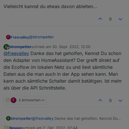
rename '/opt/iobroker/node_modules/clone-
Vielleicht kannst du etwas davon ableiten...
response' -> '/opt/iobroker/node_modules/.clone-
response-nxmcopeq'
0
@
btrompetter
Freevalley
F
btrompetter
schrieb am
30. Sept. 2022, 12:00
B
Die Frage kann ich Dir leider nicht beantworten.
zuletzt editiert von
Offline
@
freevalley
Danke das hat geholfen, Kennst Du schon
Dein Fehler sieht mir ähnlich aus wie dieser:
https://forum.iobroker.net/topic/57337/fehler-25-
den Adapter von HomeAssistant? Der greift direkt auf
bei-adapter-install-update-mit-npm8
die Ecoflow im lokalen Netz zu und liest sämtliche
Vielleicht kannst du etwas davon ableiten...
Daten aus die man auch in der App sehen kann. Man
kann auch sämtliche Schalter damit betätigen. Ist mehr
als über die API Schnittstelle.
F
2 Antworten
0
btrompetter
@
freevalley
Danke das hat geholfen, Kennst Du
B
schon den Adapter von HomeAssistant? Der greift
Newan
schrieb am
2. Okt. 2022, 07:44