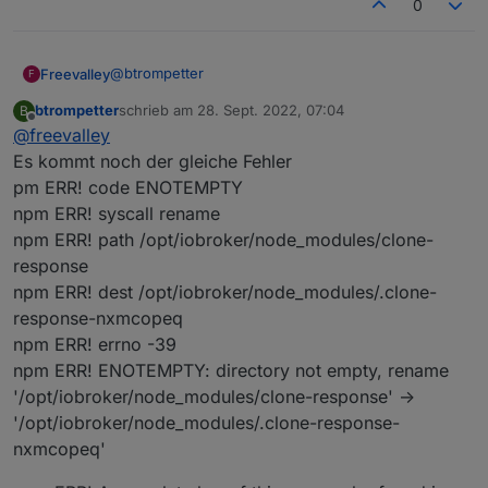
0
@
btrompetter
Freevalley
F
btrompetter
schrieb am
28. Sept. 2022, 07:04
B
Versuchs mal so auf der Console:
zuletzt editiert von
Offline
@
freevalley
npm i iobroker.ecoflow
Es kommt noch der gleiche Fehler
pm ERR! code ENOTEMPTY
So hat es bei mir geklappt. Ich konnte danach den
npm ERR! syscall rename
Adapter über die GUI finden und installieren.
npm ERR! path /opt/iobroker/node_modules/clone-
response
npm ERR! dest /opt/iobroker/node_modules/.clone-
response-nxmcopeq
npm ERR! errno -39
npm ERR! ENOTEMPTY: directory not empty, rename
'/opt/iobroker/node_modules/clone-response' ->
'/opt/iobroker/node_modules/.clone-response-
nxmcopeq'