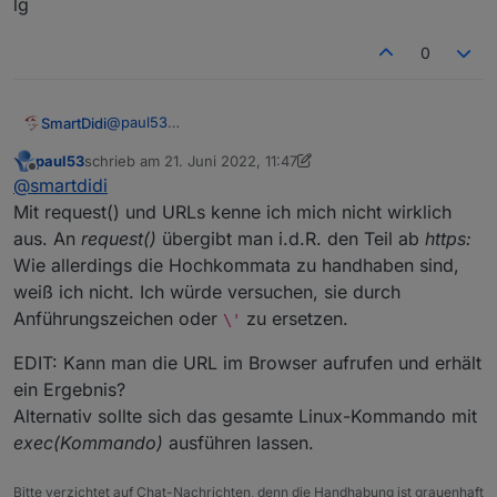
lg
0
@
paul53
SmartDidi
Hallo Paul53,
paul53
schrieb am
21. Juni 2022, 11:47
leide hat mir heute das Support-Team von EcoFlow
zuletzt editiert von paul53
Offline
@
smartdidi
mitgeteilt, dass sich die API seit dem letzten Update
vor wenigen Tagen verändert hat.
Nun haben ich folgenden Link von EcoFlow
Mit request() und URLs kenne ich mich nicht wirklich
bekommen:
aus. An
request()
übergibt man i.d.R. den Teil ab
https:
curl -X GET \
https://api.ecoflow.com/iot-
Kannst du mir bitte sagen, wie ich aus diesem Pfad
Wie allerdings die Hochkommata zu handhaben sind,
service/open/api/device/queryDeviceQuota?
die Werte auslesen kann?
weiß ich nicht. Ich würde versuchen, sie durch
sn=DCEBxxxxxxxxx
\ -H 'Content-Type:
Vielen Dank für deine Hilfe.
application/json' \ -H 'appKey:
lg
Anführungszeichen oder
zu ersetzen.
\'
xxxxxxxxxxxxxxxxxxxx' -H 'secrteKey:
xxxxxxxxxxxxxx'
EDIT: Kann man die URL im Browser aufrufen und erhält
ein Ergebnis?
Alternativ sollte sich das gesamte Linux-Kommando mit
exec(Kommando)
ausführen lassen.
Bitte verzichtet auf Chat-Nachrichten, denn die Handhabung ist grauenhaft