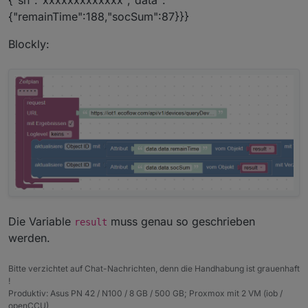
ausreichen) . Aber welche Instrumente benötige
{"remainTime":188,"socSum":87}}}
ich, um diese Daten im iobroker zu verarbeiten?
https://iot1.ecoflow.com/api/v1/devices/queryDevic
Blockly:
eData?
sn=R7EBZ7XD8261387&appkey=xxxxxxxxxxxxxxxxx
xxxxxxxxxxxxxxxxxxxxxxxxxx
zeigt
{"code":0,"message":"success","data":
{"sn":"xxxxxxxxxxxxx","data":
{"remainTime":188,"socSum":87}}}
Hat das jemand schon einmal versucht?
Die Variable
muss genau so geschrieben
result
werden.
Bitte verzichtet auf Chat-Nachrichten, denn die Handhabung ist grauenhaft
!
Produktiv: Asus PN 42 / N100 / 8 GB / 500 GB; Proxmox mit 2 VM (iob /
openCCU)