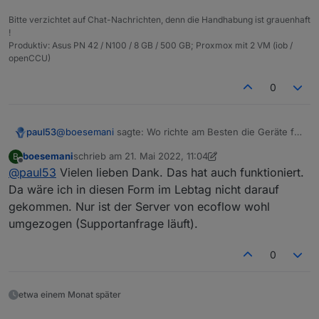
Bitte verzichtet auf Chat-Nachrichten, denn die Handhabung ist grauenhaft
!
Produktiv: Asus PN 42 / N100 / 8 GB / 500 GB; Proxmox mit 2 VM (iob /
openCCU)
0
@
boesemani
sagte: Wo richte am Besten die Geräte für
paul53
die ObjektID ein?
boesemani
schrieb am
21. Mai 2022, 11:04
B
Unter "0_userdata.0.ecoflow".
zuletzt editiert von boesemani
Offline
@
paul53
Vielen lieben Dank. Das hat auch funktioniert.
Da wäre ich in diesen Form im Lebtag nicht darauf
gekommen. Nur ist der Server von ecoflow wohl
umgezogen (Supportanfrage läuft).
0
etwa einem Monat später