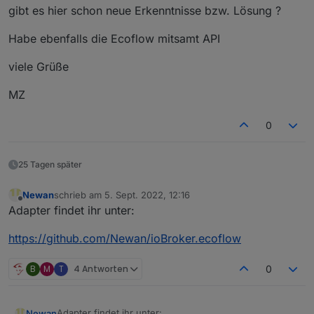
gibt es hier schon neue Erkenntnisse bzw. Lösung ?
Habe ebenfalls die Ecoflow mitsamt API
viele Grüße
MZ
0
25 Tagen später
Newan
schrieb am
5. Sept. 2022, 12:16
zuletzt editiert von
Offline
Adapter findet ihr unter:
https://github.com/Newan/ioBroker.ecoflow
B
M
T
4 Antworten
0
Adapter findet ihr unter:
Newan