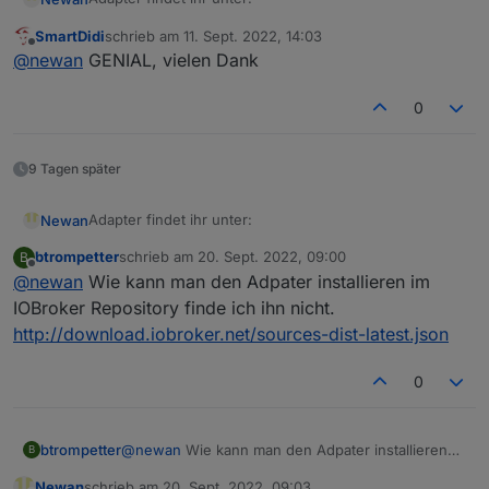
SmartDidi
schrieb am
11. Sept. 2022, 14:03
https://github.com/Newan/ioBroker.ecoflow
zuletzt editiert von
Offline
@
newan
GENIAL, vielen Dank
0
9 Tagen später
Adapter findet ihr unter:
Newan
btrompetter
schrieb am
20. Sept. 2022, 09:00
B
https://github.com/Newan/ioBroker.ecoflow
zuletzt editiert von
Offline
@
newan
Wie kann man den Adpater installieren im
IOBroker Repository finde ich ihn nicht.
http://download.iobroker.net/sources-dist-latest.json
0
btrompetter
@
newan
Wie kann man den Adpater installieren
B
im IOBroker Repository finde ich ihn nicht.
Newan
schrieb am
20. Sept. 2022, 09:03