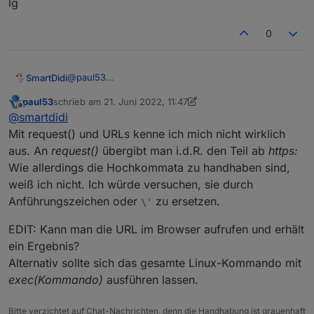
lg
0
@
paul53
SmartDidi
Hallo Paul53,
paul53
schrieb am
21. Juni 2022, 11:47
leide hat mir heute das Support-Team von EcoFlow
zuletzt editiert von paul53
Offline
@
smartdidi
mitgeteilt, dass sich die API seit dem letzten Update
vor wenigen Tagen verändert hat.
Nun haben ich folgenden Link von EcoFlow
Mit request() und URLs kenne ich mich nicht wirklich
bekommen:
aus. An
request()
übergibt man i.d.R. den Teil ab
https:
curl -X GET \
https://api.ecoflow.com/iot-
Kannst du mir bitte sagen, wie ich aus diesem Pfad
Wie allerdings die Hochkommata zu handhaben sind,
service/open/api/device/queryDeviceQuota?
die Werte auslesen kann?
weiß ich nicht. Ich würde versuchen, sie durch
sn=DCEBxxxxxxxxx
\ -H 'Content-Type:
Vielen Dank für deine Hilfe.
application/json' \ -H 'appKey:
lg
Anführungszeichen oder
zu ersetzen.
\'
xxxxxxxxxxxxxxxxxxxx' -H 'secrteKey:
xxxxxxxxxxxxxx'
EDIT: Kann man die URL im Browser aufrufen und erhält
ein Ergebnis?
Alternativ sollte sich das gesamte Linux-Kommando mit
exec(Kommando)
ausführen lassen.
Bitte verzichtet auf Chat-Nachrichten, denn die Handhabung ist grauenhaft