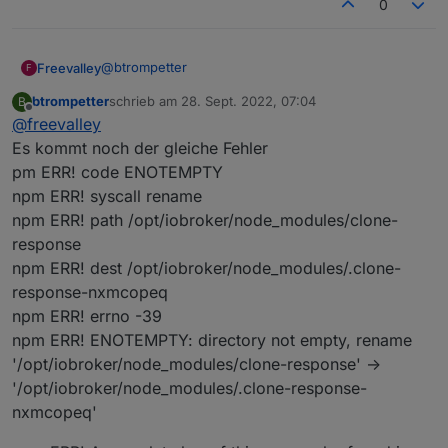
0
@
btrompetter
Freevalley
F
btrompetter
schrieb am
28. Sept. 2022, 07:04
B
Versuchs mal so auf der Console:
zuletzt editiert von
Offline
@
freevalley
npm i iobroker.ecoflow
Es kommt noch der gleiche Fehler
pm ERR! code ENOTEMPTY
So hat es bei mir geklappt. Ich konnte danach den
npm ERR! syscall rename
Adapter über die GUI finden und installieren.
npm ERR! path /opt/iobroker/node_modules/clone-
response
npm ERR! dest /opt/iobroker/node_modules/.clone-
response-nxmcopeq
npm ERR! errno -39
npm ERR! ENOTEMPTY: directory not empty, rename
'/opt/iobroker/node_modules/clone-response' ->
'/opt/iobroker/node_modules/.clone-response-
nxmcopeq'