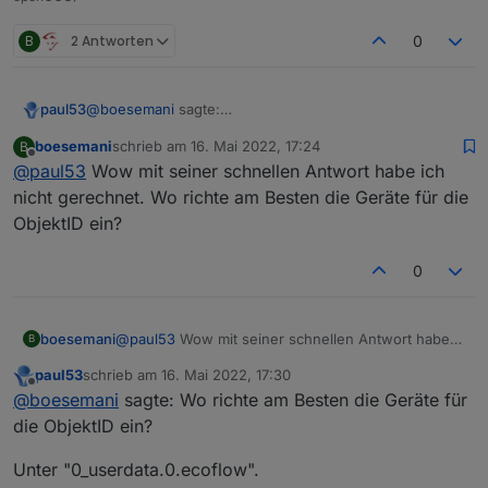
B
2 Antworten
0
@
boesemani
sagte:
paul53
{"code":0,"message":"success","data":
boesemani
schrieb am
16. Mai 2022, 17:24
B
{"sn":"xxxxxxxxxxxxx","data":
Blockly:
zuletzt editiert von
Offline
@
paul53
Wow mit seiner schnellen Antwort habe ich
{"remainTime":188,"socSum":87}}}
nicht gerechnet. Wo richte am Besten die Geräte für die
ObjektID ein?
0
boesemani
@
paul53
Wow mit seiner schnellen Antwort habe
B
ich nicht gerechnet. Wo richte am Besten die
Die Variable
result
muss genau so geschrieben
paul53
schrieb am
16. Mai 2022, 17:30
Geräte für die ObjektID ein?
zuletzt editiert von
Offline
werden.
@
boesemani
sagte: Wo richte am Besten die Geräte für
die ObjektID ein?
Unter "0_userdata.0.ecoflow".