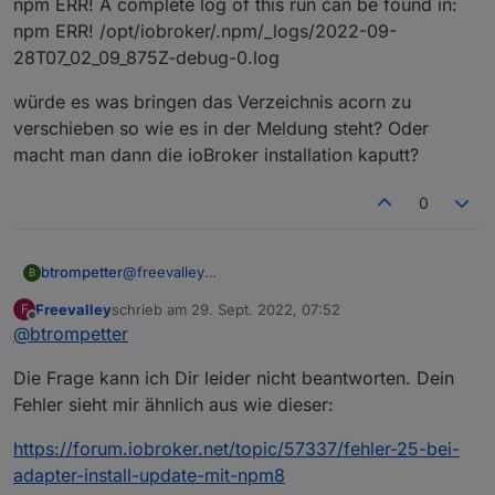
npm ERR! A complete log of this run can be found in:
npm ERR! /opt/iobroker/.npm/_logs/2022-09-
28T07_02_09_875Z-debug-0.log
würde es was bringen das Verzeichnis acorn zu
verschieben so wie es in der Meldung steht? Oder
macht man dann die ioBroker installation kaputt?
0
@
freevalley
btrompetter
B
Es kommt noch der gleiche Fehler
Freevalley
schrieb am
29. Sept. 2022, 07:52
F
pm ERR! code ENOTEMPTY
npm ERR! A complete log of this run can be found
zuletzt editiert von
Offline
@
btrompetter
npm ERR! syscall rename
in:
npm ERR! path
npm ERR! /opt/iobroker/.npm/_logs/2022-09-
würde es was bringen das Verzeichnis acorn zu
Die Frage kann ich Dir leider nicht beantworten. Dein
/opt/iobroker/node_modules/clone-response
28T07_02_09_875Z-debug-0.log
verschieben so wie es in der Meldung steht?
npm ERR! dest
Oder macht man dann die ioBroker installation
Fehler sieht mir ähnlich aus wie dieser:
/opt/iobroker/node_modules/.clone-response-
kaputt?
nxmcopeq
https://forum.iobroker.net/topic/57337/fehler-25-bei-
npm ERR! errno -39
adapter-install-update-mit-npm8
npm ERR! ENOTEMPTY: directory not empty,