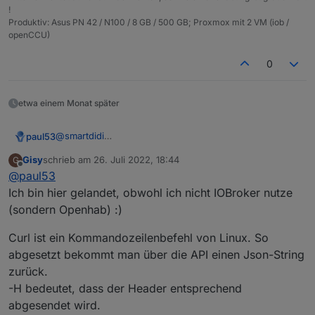
!
Produktiv: Asus PN 42 / N100 / 8 GB / 500 GB; Proxmox mit 2 VM (iob /
openCCU)
0
etwa einem Monat später
@
smartdidi
paul53
Mit request() und URLs kenne ich mich nicht wirklich
Gisy
schrieb am
26. Juli 2022, 18:44
G
aus. An
request()
übergibt man i.d.R. den Teil ab
https:
EDIT: Kann man die URL im Browser aufrufen und
zuletzt editiert von
Offline
@
paul53
Wie allerdings die Hochkommata zu handhaben sind,
erhält ein Ergebnis?
weiß ich nicht. Ich würde versuchen, sie durch
Alternativ sollte sich das gesamte Linux-Kommando mit
Ich bin hier gelandet, obwohl ich nicht IOBroker nutze
Anführungszeichen oder
\'
zu ersetzen.
exec(Kommando)
ausführen lassen.
(sondern Openhab) :)
Curl ist ein Kommandozeilenbefehl von Linux. So
abgesetzt bekommt man über die API einen Json-String
zurück.
-H bedeutet, dass der Header entsprechend
abgesendet wird.