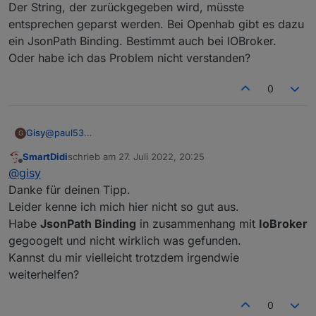
Der String, der zurückgegeben wird, müsste
entsprechen geparst werden. Bei Openhab gibt es dazu
ein JsonPath Binding. Bestimmt auch bei IOBroker.
Oder habe ich das Problem nicht verstanden?
0
@
paul53
Gisy
G
Ich bin hier gelandet, obwohl ich nicht IOBroker nutze
SmartDidi
schrieb am
27. Juli 2022, 20:25
(sondern Openhab) :)
Curl ist ein Kommandozeilenbefehl von Linux. So
zuletzt editiert von
Offline
@
gisy
abgesetzt bekommt man über die API einen Json-String
zurück.
Danke für deinen Tipp.
-H bedeutet, dass der Header entsprechend abgesendet
Leider kenne ich mich hier nicht so gut aus.
wird.
Habe
JsonPath Binding
in zusammenhang mit
IoBroker
Der String, der zurückgegeben wird, müsste entsprechen
gegoogelt und nicht wirklich was gefunden.
geparst werden. Bei Openhab gibt es dazu ein JsonPath
Binding. Bestimmt auch bei IOBroker.
Kannst du mir vielleicht trotzdem irgendwie
Oder habe ich das Problem nicht verstanden?
weiterhelfen?
0