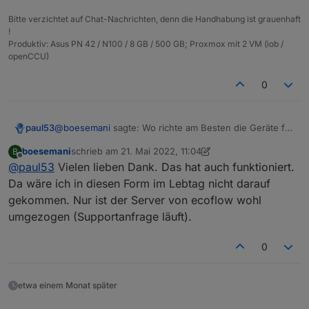
Bitte verzichtet auf Chat-Nachrichten, denn die Handhabung ist grauenhaft
!
Produktiv: Asus PN 42 / N100 / 8 GB / 500 GB; Proxmox mit 2 VM (iob /
openCCU)
0
@
boesemani
sagte: Wo richte am Besten die Geräte für
paul53
die ObjektID ein?
boesemani
schrieb am
21. Mai 2022, 11:04
B
Unter "0_userdata.0.ecoflow".
zuletzt editiert von boesemani
Offline
@
paul53
Vielen lieben Dank. Das hat auch funktioniert.
Da wäre ich in diesen Form im Lebtag nicht darauf
gekommen. Nur ist der Server von ecoflow wohl
umgezogen (Supportanfrage läuft).
0
etwa einem Monat später