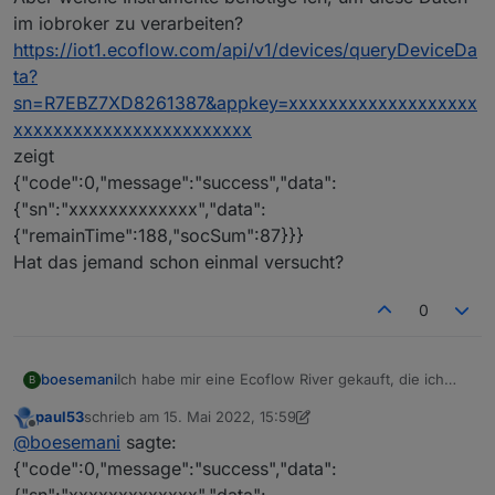
im iobroker zu verarbeiten?
https://iot1.ecoflow.com/api/v1/devices/queryDeviceDa
ta?
sn=R7EBZ7XD8261387&appkey=xxxxxxxxxxxxxxxxxxx
xxxxxxxxxxxxxxxxxxxxxxxx
zeigt
{"code":0,"message":"success","data":
{"sn":"xxxxxxxxxxxxx","data":
{"remainTime":188,"socSum":87}}}
Hat das jemand schon einmal versucht?
0
boesemani
Ich habe mir eine Ecoflow River gekauft, die ich
B
gerne in mein iobroker-Installation mit einbinden
paul53
schrieb am
15. Mai 2022, 15:59
möchte. Ich habe vom Hersteller einen Link zur API
zuletzt editiert von paul53
Offline
@
boesemani
sagte:
bekommen.
Damit kann ich Ladezustand und Restzeit einsehen
{"code":0,"message":"success","data":
(das würde mir als Information tatsächlich auch
{"sn":"xxxxxxxxxxxxx","data":