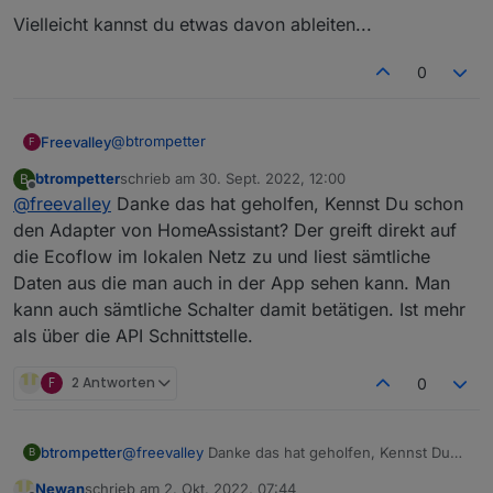
rename '/opt/iobroker/node_modules/clone-
Vielleicht kannst du etwas davon ableiten...
response' -> '/opt/iobroker/node_modules/.clone-
response-nxmcopeq'
0
@
btrompetter
Freevalley
F
btrompetter
schrieb am
30. Sept. 2022, 12:00
B
Die Frage kann ich Dir leider nicht beantworten.
zuletzt editiert von
Offline
@
freevalley
Danke das hat geholfen, Kennst Du schon
Dein Fehler sieht mir ähnlich aus wie dieser:
https://forum.iobroker.net/topic/57337/fehler-25-
den Adapter von HomeAssistant? Der greift direkt auf
bei-adapter-install-update-mit-npm8
die Ecoflow im lokalen Netz zu und liest sämtliche
Vielleicht kannst du etwas davon ableiten...
Daten aus die man auch in der App sehen kann. Man
kann auch sämtliche Schalter damit betätigen. Ist mehr
als über die API Schnittstelle.
F
2 Antworten
0
btrompetter
@
freevalley
Danke das hat geholfen, Kennst Du
B
schon den Adapter von HomeAssistant? Der greift
Newan
schrieb am
2. Okt. 2022, 07:44