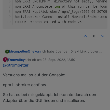
npm ERR! ENOTEMPTY: directory not empty, rename 
npm ERR! A complete 
log
 of this run can be found
npm ERR! /opt/iobroker/.npm/_logs/2022-09-20T09_
host.iobroker Cannot install Newan/ioBroker.ecof
ERROR: Process exited with code 25
0
@
newan
ich habs über den Direkt Link probiert
btrompetter
B
und es gab folgenden Fehler
Freevalley
schrieb am
23. Sept. 2022, 12:50
F
$ iobroker url https://github.com/Newan/io
zuletzt editiert von
Offline
@
btrompetter
install Newan/ioBroker.ecoflow#4967f4e90cf
NPM version: 8.15.0

Versuchs mal so auf der Console:
Installing Newan/ioBroker.ecoflow#4967f4e9
npm ERR! code ENOTEMPTY

npm i iobroker.ecoflow
npm ERR! ENOTEMPTY: directory not empty, r
npm ERR! A complete log of this run can be
npm ERR! /opt/iobroker/.npm/_logs/2022-09-
So hat es bei mir geklappt. Ich konnte danach den
host.iobroker Cannot install Newan/ioBroke
Adapter über die GUI finden und installieren.