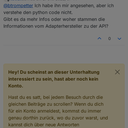
direkt auf die Ecoflow im lokalen Netz zu und liest
zuletzt editiert von
Offline
@
btrompetter
Ich habe ihn mir angesehen, aber ich
sämtliche Daten aus die man auch in der App
sehen kann. Man kann auch sämtliche Schalter
verstehe den python code nicht.
damit betätigen. Ist mehr als über die API
Gibt es da mehr Infos oder woher stammen die
Schnittstelle.
Informationen vom Adapterhersteller zu der API?
0
Hey! Du scheinst an dieser Unterhaltung
interessiert zu sein, hast aber noch kein
Konto.
Hast du es satt, bei jedem Besuch durch die
gleichen Beiträge zu scrollen? Wenn du dich
für ein Konto anmeldest, kommst du immer
genau dorthin zurück, wo du zuvor warst, und
kannst dich über neue Antworten