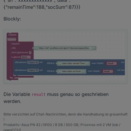
ausreichen) . Aber welche Instrumente benötige
{"remainTime":188,"socSum":87}}}
ich, um diese Daten im iobroker zu verarbeiten?
https://iot1.ecoflow.com/api/v1/devices/queryDevic
Blockly:
eData?
sn=R7EBZ7XD8261387&appkey=xxxxxxxxxxxxxxxxx
xxxxxxxxxxxxxxxxxxxxxxxxxx
zeigt
{"code":0,"message":"success","data":
{"sn":"xxxxxxxxxxxxx","data":
{"remainTime":188,"socSum":87}}}
Hat das jemand schon einmal versucht?
Die Variable
muss genau so geschrieben
result
werden.
Bitte verzichtet auf Chat-Nachrichten, denn die Handhabung ist grauenhaft
!
Produktiv: Asus PN 42 / N100 / 8 GB / 500 GB; Proxmox mit 2 VM (iob /
openCCU)