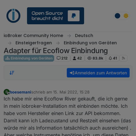
Weiter zum Inhalt
ioBroker Community Home
Deutsch
Einsteigerfragen
Einbindung von Geräten
Adapter für Ecoflow Einbindung
Einbindung von Geräten
212
42
83.8k
41
Anmelden zum Antworten
boesemani
schrieb am
15. Mai 2022, 15:28
B
zuletzt editiert von
Offline
Ich habe mir eine Ecoflow River gekauft, die ich gerne
in mein iobroker-Installation mit einbinden möchte. Ich
habe vom Hersteller einen Link zur API bekommen.
Damit kann ich Ladezustand und Restzeit einsehen (das
würde mir als Information tatsächlich auch ausreichen) .
Aber welche Instrumente benötige ich, um diese Daten