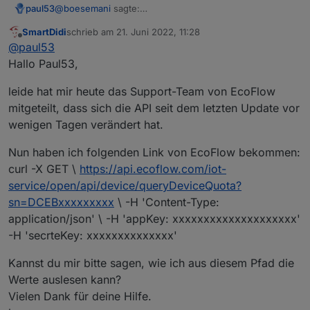
@
boesemani
sagte:
paul53
{"code":0,"message":"success","data":
SmartDidi
schrieb am
21. Juni 2022, 11:28
{"sn":"xxxxxxxxxxxxx","data":
Blockly:
zuletzt editiert von
Offline
@
paul53
{"remainTime":188,"socSum":87}}}
Hallo Paul53,
leide hat mir heute das Support-Team von EcoFlow
mitgeteilt, dass sich die API seit dem letzten Update vor
wenigen Tagen verändert hat.
Nun haben ich folgenden Link von EcoFlow bekommen:
curl -X GET \
https://api.ecoflow.com/iot-
Die Variable
result
muss genau so geschrieben
service/open/api/device/queryDeviceQuota?
werden.
sn=DCEBxxxxxxxxx
\ -H 'Content-Type:
application/json' \ -H 'appKey: xxxxxxxxxxxxxxxxxxxx'
-H 'secrteKey: xxxxxxxxxxxxxx'
Kannst du mir bitte sagen, wie ich aus diesem Pfad die
Werte auslesen kann?
Vielen Dank für deine Hilfe.