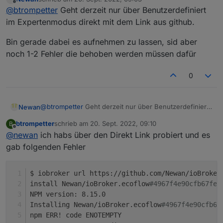
http://download.iobroker.net/sources-dist-
zuletzt editiert von
Offline
@
btrompetter
Geht derzeit nur über Benutzerdefiniert
latest.json
im Expertenmodus direkt mit dem Link aus github.
Bin gerade dabei es aufnehmen zu lassen, sid aber
noch 1-2 Fehler die behoben werden müssen dafür
0
@
btrompetter
Geht derzeit nur über Benutzerdefiniert
Newan
im Expertenmodus direkt mit dem Link aus github.
btrompetter
schrieb am
20. Sept. 2022, 09:10
B
Bin gerade dabei es aufnehmen zu lassen, sid aber
zuletzt editiert von
Offline
@
newan
ich habs über den Direkt Link probiert und es
noch 1-2 Fehler die behoben werden müssen dafür
gab folgenden Fehler
$ iobroker url https://github.com/Newan/ioBroker
install Newan/ioBroker.ecoflow
#4967f4e90cfb67feb
NPM version: 8.15.0
Installing Newan/ioBroker.ecoflow
#4967f4e90cfb67
npm ERR! code ENOTEMPTY