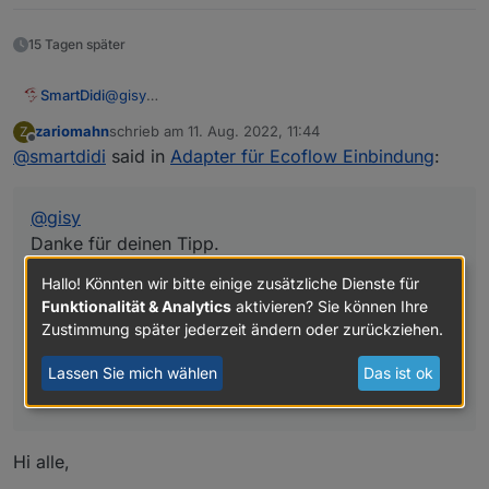
15 Tagen später
SmartDidi
@
gisy
Danke für deinen Tipp.
zariomahn
schrieb am
11. Aug. 2022, 11:44
Z
Leider kenne ich mich hier nicht so gut aus.
zuletzt editiert von
Offline
@
smartdidi
said in
Adapter für Ecoflow Einbindung
:
Habe
JsonPath Binding
in zusammenhang mit
IoBroker
gegoogelt und nicht wirklich was
gefunden.
@
gisy
Kannst du mir vielleicht trotzdem irgendwie
weiterhelfen?
Danke für deinen Tipp.
Leider kenne ich mich hier nicht so gut aus.
Hallo! Könnten wir bitte einige zusätzliche Dienste für
Habe
JsonPath Binding
in zusammenhang mit
Funktionalität & Analytics
aktivieren? Sie können Ihre
IoBroker
gegoogelt und nicht wirklich was
Zustimmung später jederzeit ändern oder zurückziehen.
gefunden.
Kannst du mir vielleicht trotzdem irgendwie
Lassen Sie mich wählen
Das ist ok
weiterhelfen?
Hi alle,