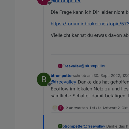
@
btrompetter
npm ERR! syscall rename
npm ERR! /opt/i
Offline
npm ERR! path /opt/iob
würde es was bringen da
Die Frage kann ich Dir leider nicht 
npm ERR! dest /opt/iob
die ioBroker installation 
npm ERR! errno -39
npm ERR! ENOTEMPTY: dir
https://forum.iobroker.net/topic/57
'/opt/iobroker/node_mo
Vielleicht kannst du etwas davon abl
@
btrompetter
Freevalley
F
btrompetter
schrieb am
30. Sept. 2022, 12:
B
Die Frage kann ich Dir leid
zuletzt editiert von
@
freevalley
Danke das hat geholfen,
Offline
https://forum.iobroker.net
Ecoflow im lokalen Netz zu und lie
sämtliche Schalter damit betätigen. I
Vielleicht kannst du etwas 
F
2 Antworten
Letzte Antwort
2. Okt
btrompetter
@
freevalley
Danke das ha
B