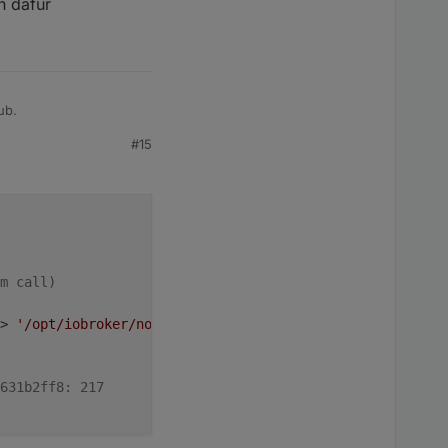
n dafür
ub.
#15
ür
m call)
> 
'/opt/iobroker/node_modules/.acorn-zHERliMH'
631b2ff8: 217