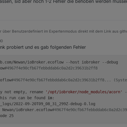
assen, sid aber noch 1-2 Fehler die behoben werden müsse
r über Benutzerdefiniert im Expertenmodus direkt mit dem Link aus gith
10
n zu lassen, sid aber noch 1-2 Fehler die behoben werden müssen daf
ink probiert und es gab folgenden Fehler
b.com/Newan/ioBroker.ecoflow --host iobroker --debug
ow
#4967f4e90cfb67febbddab6c0a2d2c39631b2ff8
oflow
#4967f4e90cfb67febbddab6c0a2d2c39631b2ff8... (Syste
y not empty, rename 
'/opt/iobroker/node_modules/acorn'
 -
his run can be found 
in
:
_logs/2022-09-20T09_08_31_299Z-debug-0.log
 Newan/ioBroker.ecoflow
#4967f4e90cfb67febbddab6c0a2d2c39
ode 25