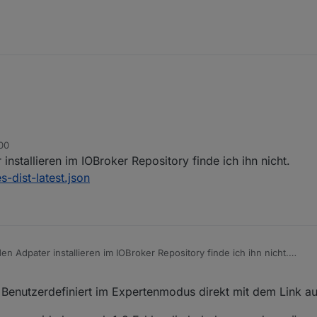
:00
Broker.ecoflow
stallieren im IOBroker Repository finde ich ihn nicht.
-dist-latest.json
 Adpater installieren im IOBroker Repository finde ich ihn nicht.
net/sources-dist-latest.json
 Benutzerdefiniert im Expertenmodus direkt mit dem Link au