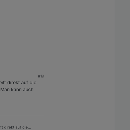
Oder macht man dann
e' ->
#19
t direkt auf die
. Man kann auch
 direkt auf die