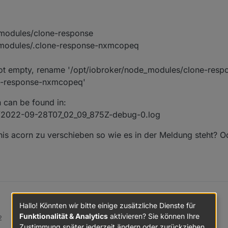
. Ich konnte danach den Adapter über die GUI finden und installieren.
_modules/clone-response
_modules/.clone-response-nxmcopeq
 empty, rename '/opt/iobroker/node_modules/clone-respo
ne-response-nxmcopeq'
 can be found in:
s/2022-09-28T07_02_09_875Z-debug-0.log
is acorn zu verschieben so wie es in der Meldung steht? 
Hallo! Könnten wir bitte einige zusätzliche Dienste für
he Fehler
Funktionalität & Analytics
aktivieren? Sie können Ihre
2
TY
of this run can be found in:
Zustimmung später jederzeit ändern oder zurückziehen.