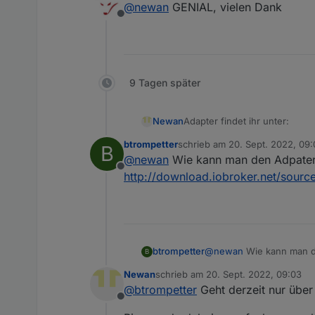
@
newan
GENIAL, vielen Dank
Offline
9 Tagen später
Adapter findet ihr unter:
Newan
btrompetter
schrieb am
20. Sept. 2022, 09
B
https://github.com/Newan/io
zuletzt editiert von
@
newan
Wie kann man den Adpater in
Offline
http://download.iobroker.net/sources
btrompetter
@
newan
Wie kann man den
B
http://download.iobroker.
Newan
schrieb am
20. Sept. 2022, 09:03
zuletzt editiert von
@
btrompetter
Geht derzeit nur über
Offline