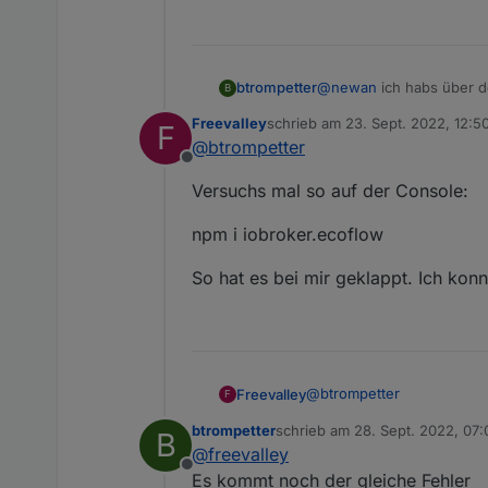
@
newan
ich habs über d
btrompetter
B
Freevalley
schrieb am
23. Sept. 2022, 12:5
F
$ iobroker url http
zuletzt editiert von
@
btrompetter
install Newan/ioBro
Offline
NPM version: 8.15.0

Versuchs mal so auf der Console:
Installing Newan/io
npm ERR! code ENOTEM
npm i iobroker.ecoflow
npm ERR! ENOTEMPTY:
npm ERR! A complete 
npm ERR! /opt/iobro
So hat es bei mir geklappt. Ich kon
host.iobroker Canno
@
btrompetter
Freevalley
F
btrompetter
schrieb am
28. Sept. 2022, 07:
B
Versuchs mal so auf der C
zuletzt editiert von
@
freevalley
Offline
npm i iobroker.ecoflow
Es kommt noch der gleiche Fehler