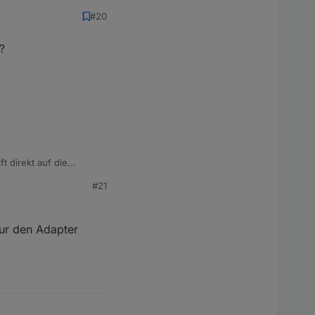
Man kann auch
#20
?
 direkt auf die
Man kann auch
#21
nur den Adapter