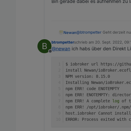
Bin gerade dabei es aufnehmen zu l
@
btrompetter
Geht derzeit nu
Newan
btrompetter
schrieb am
20. Sept. 2022, 09:
B
Bin gerade dabei es aufnehme
zuletzt editiert von
@
newan
ich habs über den Direkt L
Offline
$ iobroker url https://githu
install Newan/ioBroker.ecofl
NPM version: 8.15.0
Installing Newan/ioBroker.ec
npm ERR! code ENOTEMPTY
npm ERR! ENOTEMPTY: director
npm ERR! A complete 
log
 of t
npm ERR! /opt/iobroker/.npm/
host.iobroker Cannot install
ERROR: Process exited with c