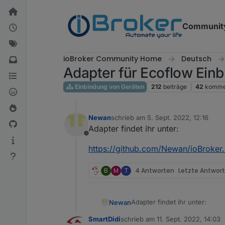
Weiter zum Inhalt
Communit
ioBroker Community Home
Deutsch
Adapter für Ecoflow Ein
Einbindung von Geräten
212
beiträge
42
komme
Newan
schrieb am
5. Sept. 2022, 12:16
zuletzt editiert von
Adapter findet ihr unter:
Offline
https://github.com/Newan/ioBroker
B
M
T
4 Antworten
Letzte Antwor
Adapter findet ihr unter:
Newan
SmartDidi
schrieb am
11. Sept. 2022, 14:03
https://github.com/Newan/io
zuletzt editiert von