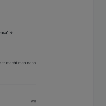
nse' ->
Oder macht man dann
#18