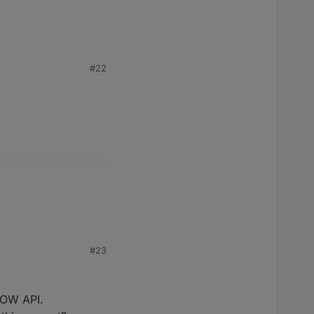
#22
#23
LOW API.