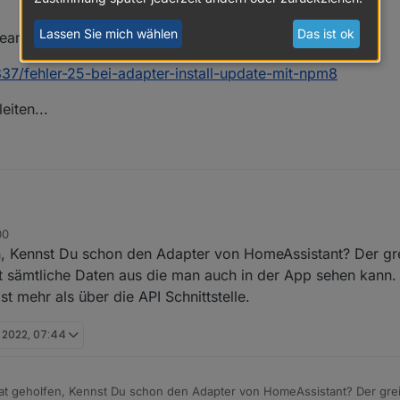
obroker/.npm/_logs/2022-09-28T07_02_09_875Z-debug-0.log
roker/node_modules/clone-response
s Verzeichnis acorn zu verschieben so wie es in der Meldung steht? 
Lassen Sie mich wählen
Das ist ok
beantworten. Dein Fehler sieht mir ähnlich aus wie dieser:
roker/node_modules/.clone-response-nxmcopeq
kaputt?
ectory not empty, rename '/opt/iobroker/node_modules/clone-respons
337/fehler-25-bei-adapter-install-update-mit-npm8
dules/.clone-response-nxmcopeq'
eiten...
00
er nicht beantworten. Dein Fehler sieht mir ähnlich aus wie dieser:
 Kennst Du schon den Adapter von HomeAssistant? Der greif
/topic/57337/fehler-25-bei-adapter-install-update-mit-npm8
st sämtliche Daten aus die man auch in der App sehen kann
st mehr als über die API Schnittstelle.
davon ableiten...
. 2022, 07:44
t geholfen, Kennst Du schon den Adapter von HomeAssistant? Der greift