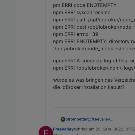
pm ERR! code ENOTEMPTY
So hat es bei mir geklappt
npm ERR! syscall rename
npm ERR! path /opt/iobroker/node
npm ERR! dest /opt/iobroker/node
npm ERR! errno -39
npm ERR! ENOTEMPTY: directory not
'/opt/iobroker/node_modules/.clo
npm ERR! A complete log of this run
npm ERR! /opt/iobroker/.npm/_log
würde es was bringen das Verzeichn
die ioBroker installation kaputt?
@
freevalley
btrompetter
B
Es kommt noch der gleic
Freevalley
schrieb am
29. Sept. 2022, 07:5
F
pm ERR! code ENOTEMP
npm ERR! A complete log 
zuletzt editiert von