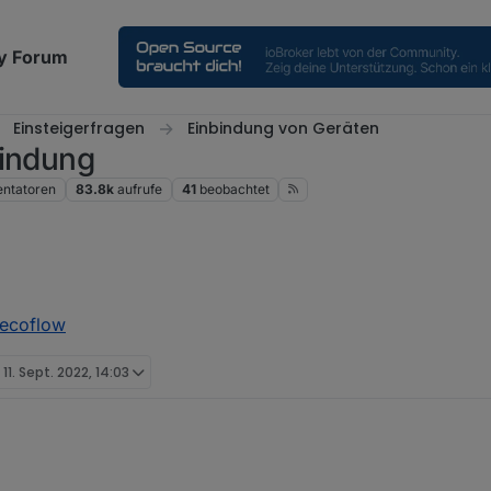
y Forum
Einsteigerfragen
Einbindung von Geräten
bindung
ntatoren
83.8k
aufrufe
41
beobachtet
.ecoflow
t
11. Sept. 2022, 14:03
Broker.ecoflow