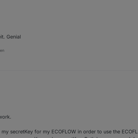
Broker.ecoflow
t. Genial
den
Broker.ecoflow
work.
y secretKey for my ECOFLOW in order to use the ECOF