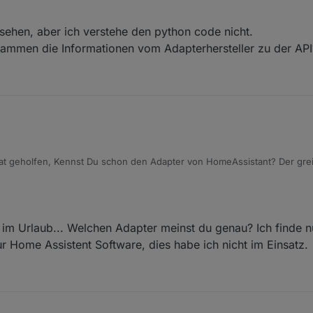
zu und liest sämtliche Daten aus die man auch in der App sehen kann. 
etätigen. Ist mehr als über die API Schnittstelle.
sehen, aber ich verstehe den python code nicht.
tammen die Informationen vom Adapterhersteller zu der API
t geholfen, Kennst Du schon den Adapter von HomeAssistant? Der greift
zu und liest sämtliche Daten aus die man auch in der App sehen kann. 
etätigen. Ist mehr als über die API Schnittstelle.
r im Urlaub... Welchen Adapter meinst du genau? Ich finde 
 Home Assistent Software, dies habe ich nicht im Einsatz.