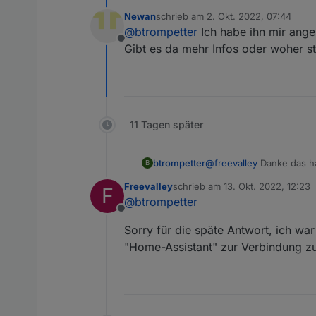
Ecoflow im lokalen Netz 
Newan
schrieb am
2. Okt. 2022, 07:44
sämtliche Schalter damit b
zuletzt editiert von
@
btrompetter
Ich habe ihn mir ange
Offline
Gibt es da mehr Infos oder woher s
11 Tagen später
btrompetter
@
freevalley
Danke das ha
B
Ecoflow im lokalen Netz 
Freevalley
schrieb am
13. Okt. 2022, 12:23
F
sämtliche Schalter damit b
zuletzt editiert von
@
btrompetter
Offline
Sorry für die späte Antwort, ich wa
"Home-Assistant" zur Verbindung zur