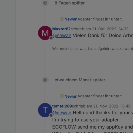
8 Tagen später
Adapter findet ihr unter:
Newan
Maxtor62
schrieb am
21. Okt. 2022, 14:32
M
https://github.com/Newan/io
zuletzt editiert von
@
newan
Vielen Dank für Deine Arbei
Offline
Wer meint er ist was, hat aufgehört was zu wer
etwa einem Monat später
Adapter findet ihr unter:
Newan
tomtel289
schrieb am
21. Nov. 2022, 18:46
T
https://github.com/Newan/io
zuletzt editiert von
@
newan
Hello and thanks for your 
Offline
I`m trying to use your adapter.
ECOFLOW send me my appKey and m