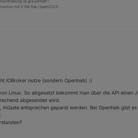
 Handhabung ist grauenhaft !
Proxmox mit 2 VM (iob / openCCU)
ich mich nicht wirklich aus. An
request()
übergibt man i.d.R. den Teil ab
ta zu handhaben sind, weiß ich nicht. Ich würde versuchen, sie durch
owser aufrufen und erhält ein Ergebnis?
samte Linux-Kommando mit
exec(Kommando)
ausführen lassen.
icht IOBroker nutze (sondern Openhab) :)
von Linux. So abgesetzt bekommt man über die API einen J
prechend abgesendet wird.
, müsste entsprechen geparst werden. Bei Openhab gibt es
.
rstanden?