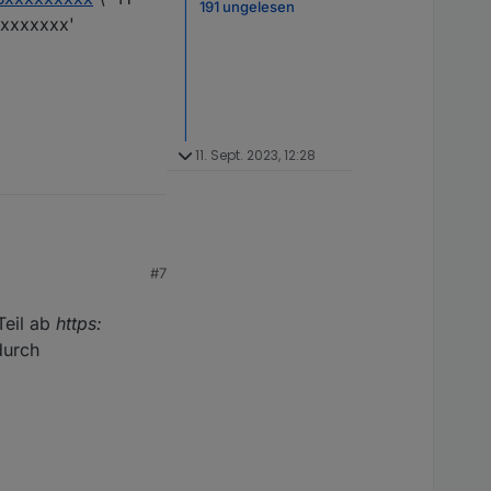
191 ungelesen
xxxxxxxx'
11. Sept. 2023, 12:28
#7
pdate vor wenigen
Teil ab
https:
xxxxxx
\ -H 'Content-
durch