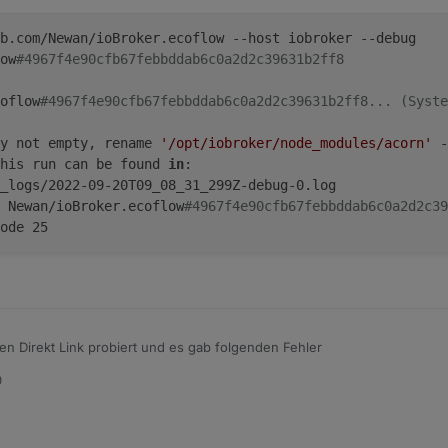
b.com/Newan/ioBroker.ecoflow --host iobroker --debug
ow
#4967f4e90cfb67febbddab6c0a2d2c39631b2ff8
oflow
#4967f4e90cfb67febbddab6c0a2d2c39631b2ff8... (Syste
y not empty, rename 
'/opt/iobroker/node_modules/acorn'
 -
his run can be found 
in
:
_logs/2022-09-20T09_08_31_299Z-debug-0.log
 Newan/ioBroker.ecoflow
#4967f4e90cfb67febbddab6c0a2d2c39
ode 25
en Direkt Link probiert und es gab folgenden Fehler
0
s://github.com/Newan/ioBroker.ecoflow --host iobroker --d
ker.ecoflow#4967f4e90cfb67febbddab6c0a2d2c39631b2ff8

Broker.ecoflow#4967f4e90cfb67febbddab6c0a2d2c39631b2ff8..