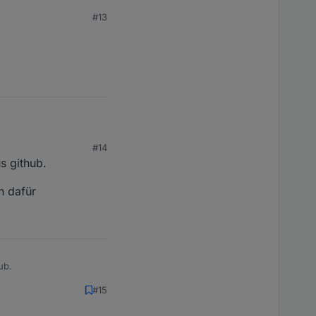
#13
#14
s github.
n dafür
ub.
#15
ür