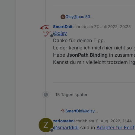
@
paul53
Gisy
G
Ich bin hier gelandet, obwohl ic
SmartDidi
schrieb am
27. Juli 2022, 20:25
Curl ist ein Kommandozeilenbefe
zuletzt editiert von
@
gisy
-H bedeutet, dass der Header e
Offline
Der String, der zurückgegeben 
Danke für deinen Tipp.
Bestimmt auch bei IOBroker.
Leider kenne ich mich hier nicht so 
Oder habe ich das Problem nich
Habe
JsonPath Binding
in zusamm
Kannst du mir vielleicht trotzdem i
15 Tagen später
SmartDidi
@
gisy
Danke für deinen Tipp.
zariomahn
schrieb am
11. Aug. 2022, 11:44
Z
Leider kenne ich mich hier 
zuletzt editiert von
@
smartdidi
said in
Adapter für Eco
Habe
JsonPath Binding
in 
Offline
Kannst du mir vielleicht tr