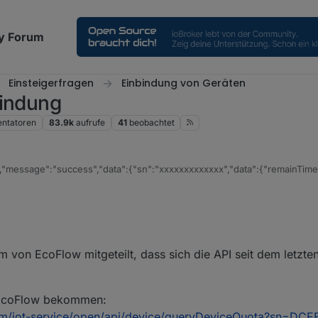
y Forum
Einsteigerfragen
Einbindung von Geräten
bindung
ntatoren
83.9k
aufrufe
41
beobachtet
,"message":"success","data":{"sn":"xxxxxxxxxxxxx","data":{"remainTim
m von EcoFlow mitgeteilt, dass sich die API seit dem letzt
 EcoFlow bekommen:
com/iot-service/open/api/device/queryDeviceQuota?sn=DC