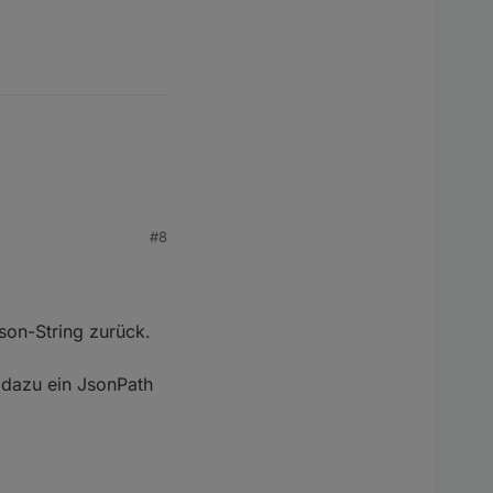
https:
#8
 Anführungszeichen
son-String zurück.
 dazu ein JsonPath