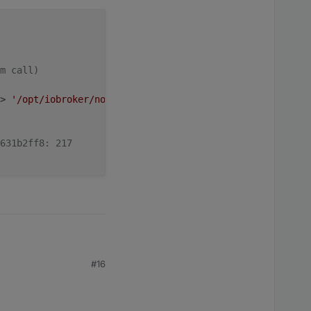
m call)
> 
'/opt/iobroker/node_modules/.acorn-zHERliMH'
631b2ff8: 217
#16
ebug

. (System call)
