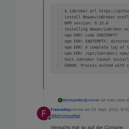
Offline
$ iobroker url https://githu
install Newan/ioBroker.ecofl
NPM version: 8.15.0
Installing Newan/ioBroker.ec
npm ERR! code ENOTEMPTY
npm ERR! ENOTEMPTY: director
npm ERR! A complete 
log
 of t
npm ERR! /opt/iobroker/.npm/
host.iobroker Cannot install
ERROR: Process exited with c
@
newan
ich habs über d
btrompetter
B
Freevalley
schrieb am
23. Sept. 2022, 12:5
F
$ iobroker url http
zuletzt editiert von
@
btrompetter
install Newan/ioBro
Offline
NPM version: 8.15.0

Versuchs mal so auf der Console:
Installing Newan/io