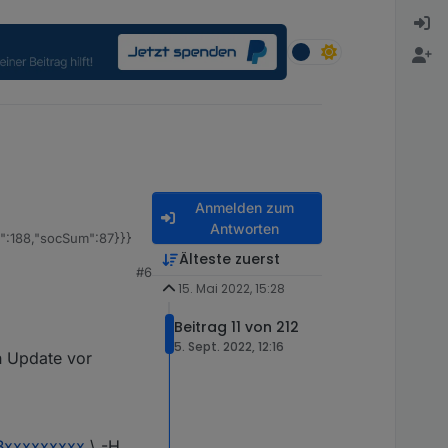
Anmelden zum
Antworten
e":188,"socSum":87}}}
Älteste zuerst
#6
15. Mai 2022, 15:28
Beitrag 11 von 212
5. Sept. 2022, 12:16
en Update vor
EBxxxxxxxxx
\ -H