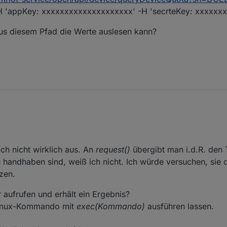
 -H 'appKey: xxxxxxxxxxxxxxxxxxxx' -H 'secrteKey: xxxxxx
aus diesem Pfad die Werte auslesen kann?
au so geschrieben werden.
port-Team von EcoFlow mitgeteilt, dass sich die API seit dem letzten U
Link von EcoFlow bekommen:
ch nicht wirklich aus. An
request()
übergibt man i.d.R. den 
ecoflow.com/iot-service/open/api/device/queryDeviceQuota?sn=DCEBxxx
handhaben sind, weiß ich nicht. Ich würde versuchen, sie 
-H 'appKey: xxxxxxxxxxxxxxxxxxxx' -H 'secrteKey: xxxxxxxxxxxxxx'
 wie ich aus diesem Pfad die Werte auslesen kann?
zen.
aufrufen und erhält ein Ergebnis?
 Linux-Kommando mit
exec(Kommando)
ausführen lassen.