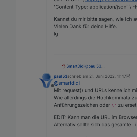
'Content-Type: application/json' \
Kannst du mir bitte sagen, wie ich 
Vielen Dank für deine Hilfe.
lg
Die Variable
result
muss gen
@
paul53
SmartDidi
Hallo Paul53,
paul53
schrieb am
21. Juni 2022, 11:47
leide hat mir heute das Sup
zuletzt editiert von paul53
@
smartdidi
Tagen verändert hat.
Offline
Nun haben ich folgenden 
Mit request() und URLs kenne ich mi
curl -X GET \
https://api.
Wie allerdings die Hochkommata zu 
Type: application/json' \ 
Kannst du mir bitte sagen,
Anführungszeichen oder
zu erset
\'
Vielen Dank für deine Hilfe.
lg
EDIT: Kann man die URL im Browser 
Alternativ sollte sich das gesamte