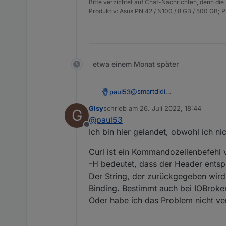
Bitte verzichtet auf Chat-Nachrichten, denn die
Produktiv: Asus PN 42 / N100 / 8 GB / 500 GB; 
etwa einem Monat später
@
smartdidi
paul53
Mit request() und URLs kenne 
Gisy
schrieb am
26. Juli 2022, 18:44
G
Wie allerdings die Hochkomma
EDIT: Kann man die URL im Br
zuletzt editiert von
@
paul53
oder
\'
zu ersetzen.
Alternativ sollte sich das ge
Offline
Ich bin hier gelandet, obwohl ich n
Curl ist ein Kommandozeilenbefehl 
-H bedeutet, dass der Header ents
Der String, der zurückgegeben wird
Binding. Bestimmt auch bei IOBroker
Oder habe ich das Problem nicht ve