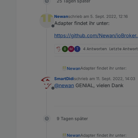
25 Tagen später
Newan
schrieb am
5. Sept. 2022, 12:16
zuletzt editiert von
Adapter findet ihr unter:
Offline
https://github.com/Newan/ioBroker
B
M
T
4 Antworten
Letzte Antwor
Adapter findet ihr unter:
Newan
SmartDidi
schrieb am
11. Sept. 2022, 14:03
https://github.com/Newan/io
zuletzt editiert von
@
newan
GENIAL, vielen Dank
Offline
9 Tagen später
Adapter findet ihr unter:
Newan