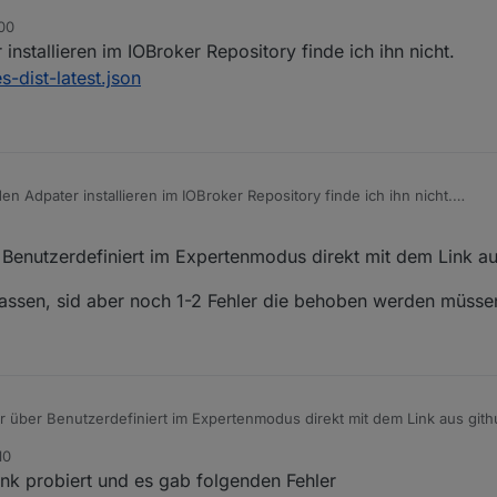
:00
Broker.ecoflow
stallieren im IOBroker Repository finde ich ihn nicht.
-dist-latest.json
 Adpater installieren im IOBroker Repository finde ich ihn nicht.
net/sources-dist-latest.json
 Benutzerdefiniert im Expertenmodus direkt mit dem Link au
assen, sid aber noch 1-2 Fehler die behoben werden müsse
r über Benutzerdefiniert im Expertenmodus direkt mit dem Link aus gith
10
n zu lassen, sid aber noch 1-2 Fehler die behoben werden müssen daf
ink probiert und es gab folgenden Fehler