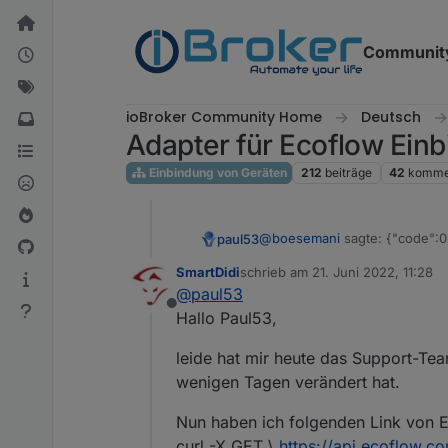
Weiter zum Inhalt
Communit
ioBroker Community Home
Deutsch
Adapter für Ecoflow Ein
Einbindung von Geräten
212
beiträge
42
komme
@
boesemani
sagte: {"code":0
paul53
SmartDidi
schrieb am
21. Juni 2022, 11:28
Blockly:
zuletzt editiert von
@
paul53
Offline
Hallo Paul53,
leide hat mir heute das Support-Tea
wenigen Tagen verändert hat.
Nun haben ich folgenden Link von
curl -X GET \
https://api.ecoflow.