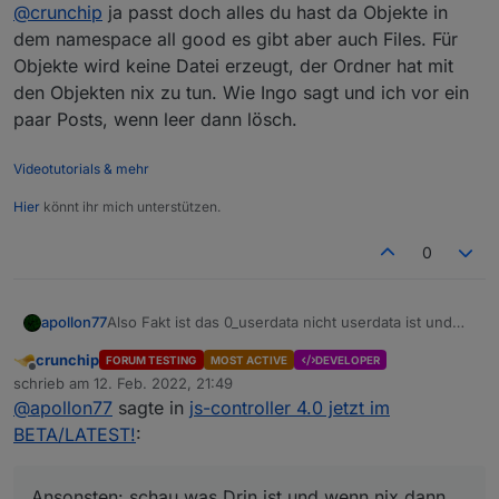
Offline
@
crunchip
ja passt doch alles du hast da Objekte in
auftaucht
doch dann eigentlich normalerweise nicht?
dem namespace all good es gibt aber auch Files. Für
Objekte wird keine Datei erzeugt, der Ordner hat mit
den Objekten nix zu tun. Wie Ingo sagt und ich vor ein
paar Posts, wenn leer dann lösch.
Videotutorials & mehr
Hier
könnt ihr mich unterstützen.
0
apollon77
Also Fakt ist das 0_userdata nicht userdata ist und
daher hat das eine Mit dem Anderen doch nichts zu
crunchip
FORUM TESTING
MOST ACTIVE
DEVELOPER
tun. Ich tippe ja das du vllt früher mal manuell
Offline
schrieb am
12. Feb. 2022, 21:49
Dateien in einem solchen Verzeichnis hattest (kann
zuletzt editiert von
@
apollon77
sagte in
js-controller 4.0 jetzt im
das vllt sein?). Ansonsten: schau was Drin ist und
wenn nix dann löschen und Ende.
BETA/LATEST!
:
Ansonsten: schau was Drin ist und wenn nix dann