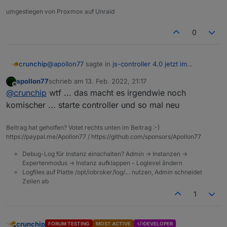
umgestiegen von Proxmox auf Unraid
0
@
apollon77
sagte in
js-controller 4.0 jetzt im
crunchip
BETA/LATEST!
:
apollon77
schrieb am
13. Feb. 2022, 21:17
zuletzt editiert von
Offline
Ist dad das Log aus dem Admin?
@
crunchip
wtf ... das macht es irgendwie noch
komischer ... starte controller und so mal neu
log herunterladen Button und dann herauskopiert
Beitrag hat geholfen? Votet rechts unten im Beitrag :-)
https://paypal.me/Apollon77 / https://github.com/sponsors/Apollon77
auf der Platte steht auch nicht mehr
Debug-Log für Instanz einschalten? Admin -> Instanzen ->
Expertenmodus -> Instanz aufklappen - Loglevel ändern
Logfiles auf Platte /opt/iobroker/log/… nutzen, Admin schneidet
Zeilen ab
1
crunchip
FORUM TESTING
MOST ACTIVE
DEVELOPER