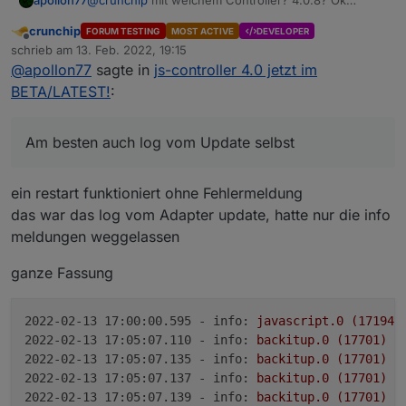
@
crunchip
mit welchem Controller? 4.0.8? Ok
apollon77
gesehen das es 4.0.8 ist.
crunchip
FORUM TESTING
MOST ACTIVE
DEVELOPER
Lese ich den log Auszug korrekt das der Fehler bei
Offline
schrieb am
13. Feb. 2022, 19:15
einem Start nach dem Update kam aber alles tut?
zuletzt editiert von
@
apollon77
sagte in
js-controller 4.0 jetzt im
Kommt der Fehler wieder wenn du restartest?
Edit: und bitte mehr log von davor und danach. Am
besten auch log vom Update selbst. Ist zu arg
BETA/LATEST!
:
gekürzt
Am besten auch log vom Update selbst
ein restart funktioniert ohne Fehlermeldung
das war das log vom Adapter update, hatte nur die info
meldungen weggelassen
ganze Fassung
2022-02-13 17:00:00.595 - info:
javascript.0
(17194)
2022-02-13 17:05:07.110 - info:
backitup.0
(17701)
G
2022-02-13 17:05:07.135 - info:
backitup.0
(17701)
c
2022-02-13 17:05:07.137 - info:
backitup.0
(17701)
t
2022-02-13 17:05:07.139 - info:
backitup.0
(17701)
T