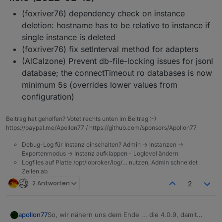
(foxriver76) dependency check on instance
deletion: hostname has to be relative to instance if
single instance is deleted
(foxriver76) fix setInterval method for adapters
(AlCalzone) Prevent db-file-locking issues for jsonl
database; the connectTimeout ro databases is now
minimum 5s (overrides lower values from
configuration)
Beitrag hat geholfen? Votet rechts unten im Beitrag :-)
https://paypal.me/Apollon77 / https://github.com/sponsors/Apollon77
Debug-Log für Instanz einschalten? Admin -> Instanzen ->
Expertenmodus -> Instanz aufklappen - Loglevel ändern
Logfiles auf Platte /opt/iobroker/log/… nutzen, Admin schneidet
Zeilen ab
2 Antworten
2
So, wir nähern uns dem Ende ... die 4.0.9, damit
apollon77