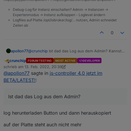
2022-02-13 21:25:20.195 - info: vis.0 (10029
2022-02-13 21:25:26.571 - info: javascript.0
Debug-Log für Instanz einschalten? Admin -> Instanzen ->
2022-02-13 21:25:26.574 - info: javascript.0
Expertenmodus -> Instanz aufklappen - Loglevel ändern
2022-02-13 21:25:26.575 - info: javascript.0
Logfiles auf Platte /opt/iobroker/log/… nutzen, Admin schneidet
2022-02-13 21:25:31.456 - info: javascript.0
Zeilen ab
2022-02-13 21:25:31.459 - info: javascript.0
0
2022-02-13 21:25:31.460 - info: javascript.0
2022-02-13 21:25:53.194 - info: vis.0 (10029)
2022-02-13 21:25:53.706 - info: vis.0 (10029
apollon77
@
crunchip
Ist dad das Log aus dem Admin? Kannst
2022-02-13 21:26:39.217 - info: vis.0 (10545
Du bitte mal schauen ob im Logfile auf der Platte
2022-02-13 21:26:39.507 - info: vis.0 (10545)
crunchip
FORUM TESTING
MOST ACTIVE
DEVELOPER
mehr steht unter /opt/iobroker/logs/...
Offline
schrieb am
13. Feb. 2022, 20:39
zuletzt editiert von crunchip
@
apollon77
sagte in
js-controller 4.0 jetzt im
BETA/LATEST!
:
Ist dad das Log aus dem Admin?
log herunterladen Button und dann herauskopiert
auf der Platte steht auch nicht mehr