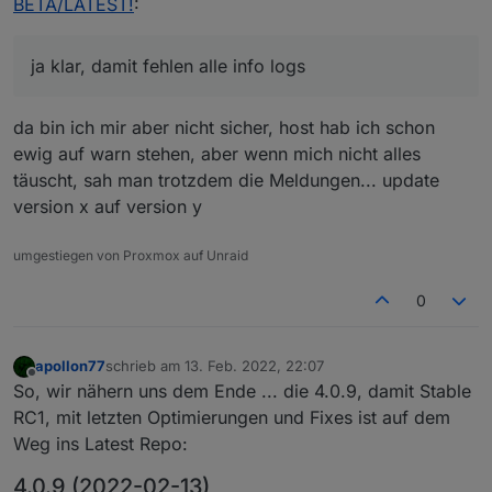
BETA/LATEST!
:
fehlen einige Infos zum Debuggen
ja klar, damit fehlen alle info logs
da bin ich mir aber nicht sicher, host hab ich schon
ewig auf warn stehen, aber wenn mich nicht alles
täuscht, sah man trotzdem die Meldungen... update
version x auf version y
umgestiegen von Proxmox auf Unraid
0
apollon77
schrieb am
13. Feb. 2022, 22:07
zuletzt editiert von
Offline
So, wir nähern uns dem Ende ... die 4.0.9, damit Stable
RC1, mit letzten Optimierungen und Fixes ist auf dem
Weg ins Latest Repo:
4.0.9 (2022-02-13)