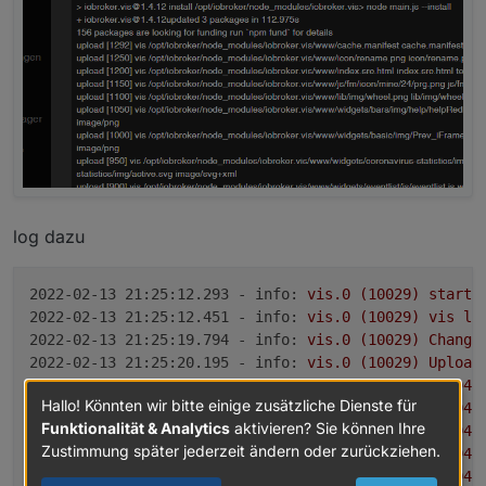
log dazu
2022-02-13 21:25:12.293 - info:
vis.0
(10029)
starti
2022-02-13 21:25:12.451 - info:
vis.0
(10029)
vis
li
2022-02-13 21:25:19.794 - info:
vis.0
(10029)
Change
2022-02-13 21:25:20.195 - info:
vis.0
(10029)
Upload
2022-02-13 21:25:26.571 - info:
javascript.0
(17194)
Hallo! Könnten wir bitte einige zusätzliche Dienste für
2022-02-13 21:25:26.574 - info:
javascript.0
(17194)
Funktionalität & Analytics
aktivieren? Sie können Ihre
2022-02-13 21:25:26.575 - info:
javascript.0
(17194)
Zustimmung später jederzeit ändern oder zurückziehen.
2022-02-13 21:25:31.456 - info:
javascript.0
(17194)
2022-02-13 21:25:31.459 - info:
javascript.0
(17194)