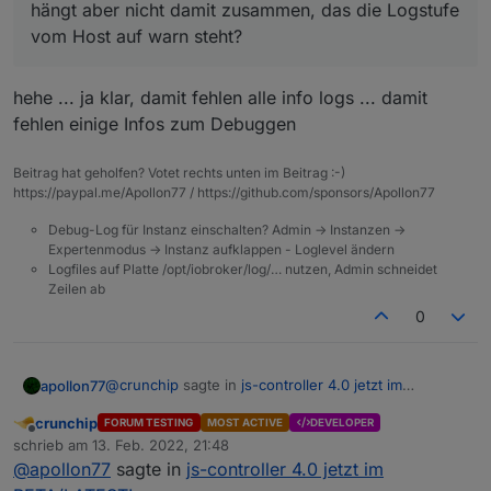
hängt aber nicht damit zusammen, das die Logstufe
vom Host auf warn steht?
hehe ... ja klar, damit fehlen alle info logs ... damit
fehlen einige Infos zum Debuggen
Beitrag hat geholfen? Votet rechts unten im Beitrag :-)
https://paypal.me/Apollon77 / https://github.com/sponsors/Apollon77
Debug-Log für Instanz einschalten? Admin -> Instanzen ->
Expertenmodus -> Instanz aufklappen - Loglevel ändern
Logfiles auf Platte /opt/iobroker/log/… nutzen, Admin schneidet
Zeilen ab
0
@
crunchip
sagte in
js-controller 4.0 jetzt im
apollon77
BETA/LATEST!
:
crunchip
FORUM TESTING
MOST ACTIVE
DEVELOPER
Offline
hängt aber nicht damit zusammen, das die
schrieb am
13. Feb. 2022, 21:48
zuletzt editiert von
Logstufe vom Host auf warn steht?
@
apollon77
sagte in
js-controller 4.0 jetzt im
hehe ... ja klar, damit fehlen alle info logs ... damit