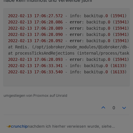
habe kein multihost und verwende jsonl
2022
-
02
-
13
17
:
06
:
27.572
 - info: backitup.
0
 (
15941
2022
-
02
-
13
17
:
06
:
28.086
 - 
error
: backitup.
0
 (
15941
) 
2022
-
02
-
13
17
:
06
:
28.089
 - 
error
: backitup.
0
 (
15941
) 
2022
-
02
-
13
17
:
06
:
28.090
 - 
error
: backitup.
0
 (
15941
) 
2022
-
02
-
13
17
:
06
:
28.092
 - 
error
: backitup.
0
 (
15941
) 
at Redis. (/opt/iobroker/node_modules/@iobroker/db-s
at processTicksAndRejections (internal/process/task_
2022
-
02
-
13
17
:
06
:
28.093
 - 
error
: backitup.
0
 (
15941
) 
2022
-
02
-
13
17
:
06
:
33.341
 - info: backitup.
0
 (
16133
) s
2022
-
02
-
13
17
:
06
:
33.540
 - info: backitup.
0
 (
16133
) [
umgestiegen von Proxmox auf Unraid
0
nachdem ich hierher verwiesen wurde, siehe
crunchip
https://forum.iobroker.net/post/761767