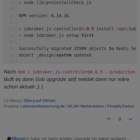
>
 node lib
/
preinstallCheck.js
NPM version: 
6.14
.16
>
 iobroker.js
-
controller
@4
.0
.9
 install 
/
opt
/
iobr
>
 node iobroker.js setup 
first
Successfully migrated 
15599
 objects 
to
 Redis Set
object _design
/
system
 updated
Nach
npm i iobroker.js-controller@4.0.9 --production
 States database error: 
connect
 ECONNREFUSED 
127
läuft es dann (
iob upgrade self
meldet dann nur wäre
 States database error: 
connect
 ECONNREFUSED 
127
schon aktuell ;) )
 States database error: 
connect
 ECONNREFUSED 
127
 States database error: 
connect
 ECONNREFUSED 
127
LG SBorg (
SBorg auf GitHub
)
 States database error: 
connect
 ECONNREFUSED 
127
Projekte:
Lebensmittelwarnung.de
|
WLAN-Wetterstation
|
PimpMyStation
 States database error: 
connect
 ECONNREFUSED 
127
 States database error: 
connect
 ECONNREFUSED 
127
0
 States database error: 
connect
 ECONNREFUSED 
127
 States database error: 
connect
 ECONNREFUSED 
127
^
C
Ich habe mir beim letzten Upgrade nix dabei gedacht,
SBorg