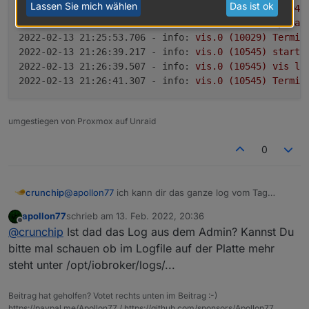
Lassen Sie mich wählen
Das ist ok
2022-02-13 21:25:31.460 - info:
javascript.0
(17194)
2022-02-13 21:25:53.194 - info:
vis.0
(10029)
Upload
2022-02-13 21:25:53.706 - info:
vis.0
(10029)
Termin
2022-02-13 21:26:39.217 - info:
vis.0
(10545)
starti
2022-02-13 21:26:39.507 - info:
vis.0
(10545)
vis
li
2022-02-13 21:26:41.307 - info:
vis.0
(10545)
Termin
umgestiegen von Proxmox auf Unraid
0
@
apollon77
ich kann dir das ganze log vom Tag
crunchip
schicken
apollon77
schrieb am
13. Feb. 2022, 20:36
habe gerade vis update gemacht um
21:33
habe ich
zuletzt editiert von
Offline
@
crunchip
Ist dad das Log aus dem Admin? Kannst Du
den aktualisieren Button gedrückt
log dazu
bitte mal schauen ob im Logfile auf der Platte mehr
steht unter /opt/iobroker/logs/...
2022-02-13 21:25:12.293 - info: vis.0 (10029
2022-02-13 21:25:12.451 - info: vis.0 (10029)
Beitrag hat geholfen? Votet rechts unten im Beitrag :-)
2022-02-13 21:25:19.794 - info: vis.0 (10029
https://paypal.me/Apollon77 / https://github.com/sponsors/Apollon77