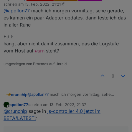
Offline
schrieb am
13. Feb. 2022, 21:21
zuletzt editiert von crunchip
@
apollon77
mach ich morgen vormittag, sehe gerade,
es kamen ein paar Adapter updates, dann teste ich das
in aller Ruhe
Edit:
hängt aber nicht damit zusammen, das die Logstufe
vom Host auf
steht?
warn
umgestiegen von Proxmox auf Unraid
0
@
apollon77
mach ich morgen vormittag, sehe
crunchip
gerade, es kamen ein paar Adapter updates, dann
apollon77
schrieb am
13. Feb. 2022, 21:37
teste ich das in aller Ruhe
Edit:
zuletzt editiert von
Offline
@
crunchip
sagte in
js-controller 4.0 jetzt im
hängt aber nicht damit zusammen, das die Logstufe
vom Host auf
warn
steht?
BETA/LATEST!
: