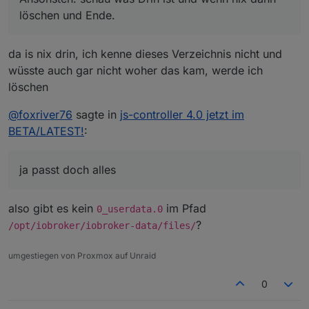
löschen und Ende.
da is nix drin, ich kenne dieses Verzeichnis nicht und
wüsste auch gar nicht woher das kam, werde ich
löschen
@
foxriver76
sagte in
js-controller 4.0 jetzt im
BETA/LATEST!
:
ja passt doch alles
also gibt es kein
im Pfad
0_userdata.0
?
/opt/iobroker/iobroker-data/files/
umgestiegen von Proxmox auf Unraid
0