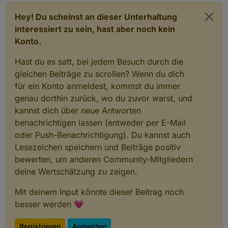
 States database error: connect ECONNREFUSED 12
 States database error: connect ECONNREFUSED 12
Hey! Du scheinst an dieser Unterhaltung
 States database error: connect ECONNREFUSED 12
interessiert zu sein, hast aber noch kein
 States database error: connect ECONNREFUSED 12
Konto.
 States database error: connect ECONNREFUSED 12
 States database error: connect ECONNREFUSED 12
^C

Hast du es satt, bei jedem Besuch durch die
gleichen Beiträge zu scrollen? Wenn du dich
für ein Konto anmeldest, kommst du immer
genau dorthin zurück, wo du zuvor warst, und
kannst dich über neue Antworten
benachrichtigen lassen (entweder per E-Mail
oder Push-Benachrichtigung). Du kannst auch
Lesezeichen speichern und Beiträge positiv
bewerten, um anderen Community-Mitgliedern
deine Wertschätzung zu zeigen.
Mit deinem Input könnte dieser Beitrag noch
besser werden 💗
Registrieren
Anmelden