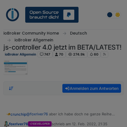
Weiter zum Inhalt
ioBroker Community Home
Deutsch
ioBroker Allgemein
js-controller 4.0 jetzt im BETA/LATEST!
ioBroker Allgemein
747
70
274.9k
60
Anmelden zum Antworten
@
foxriver76
aber ich habe doch ne ganze Reihe
crunchip
funktionierende Ordner und DP's unter
foxriver76
schrieb am
12. Feb. 2022, 21:35
DEVELOPER
0_userdata.0
, dieser aber ja
nicht
unter Dateien
was soll der Ordner
Benutzerdaten
sein? den gibts
zuletzt editiert von