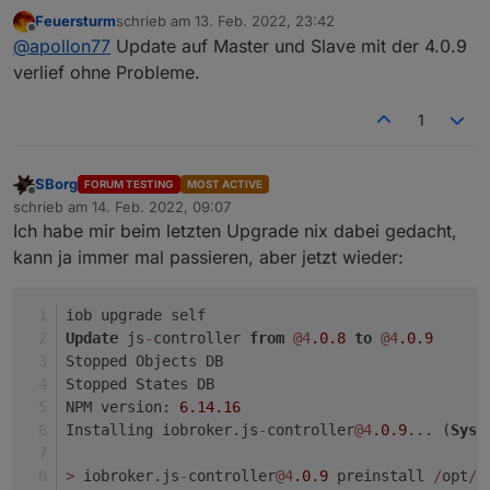
Stable RC1, mit letzten Optimierungen und Fixes ist
Feuersturm
schrieb am
13. Feb. 2022, 23:42
auf dem Weg ins Latest Repo:
4.0.9 (2022-02-13)
zuletzt editiert von
Offline
@
apollon77
Update auf Master und Slave mit der 4.0.9
(foxriver76) dependency check on instance
verlief ohne Probleme.
deletion: hostname has to be relative to
instance if single instance is deleted
(foxriver76) fix setInterval method for adapters
1
(AlCalzone) Prevent db-file-locking issues for
jsonl database; the connectTimeout ro
databases is now minimum 5s (overrides lower
SBorg
FORUM TESTING
MOST ACTIVE
Offline
values from configuration)
schrieb am
14. Feb. 2022, 09:07
zuletzt editiert von
Ich habe mir beim letzten Upgrade nix dabei gedacht,
kann ja immer mal passieren, aber jetzt wieder:
iob upgrade self
Update
 js
-
controller 
from
@4
.0
.8
to
@4
.0
.9
Stopped Objects DB
Stopped States DB
NPM version: 
6.14
.16
Installing iobroker.js
-
controller
@4
.0
.9
... (
Syst
>
 iobroker.js
-
controller
@4
.0
.9
 preinstall 
/
opt
/
i