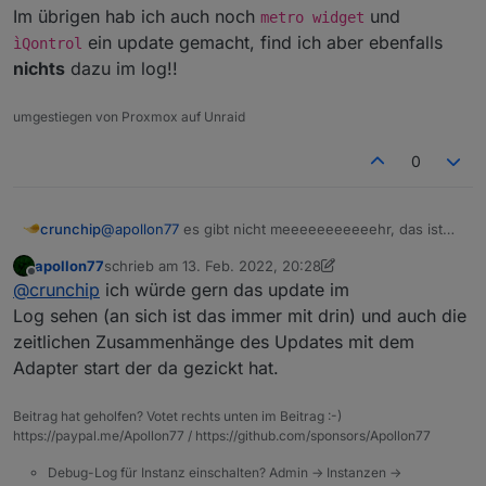
Im übrigen hab ich auch noch
und
2022-02-13 17:06:33.341 - info: backitup.0 (
metro widget
2022-02-13 17:06:33.540 - info: backitup.0 (
ein update gemacht, find ich aber ebenfalls
ìQontrol
2022-02-13 17:08:00.508 - info: javascript.0
nichts
dazu im log!!
umgestiegen von Proxmox auf Unraid
0
@
apollon77
es gibt nicht meeeeeeeeeeehr, das ist
crunchip
genau das was ausgegeben wurde nachdem ich das
apollon77
schrieb am
13. Feb. 2022, 20:28
update gemacht habe. Nicht mehr und nicht weniger.
Im übrigen hab ich auch noch
metro widget
und
zuletzt editiert von apollon77
Offline
@
crunchip
ich würde gern das update im
Kann nichts her zaubern was es nicht gibt.
ìQontrol
ein update gemacht, find ich aber
ebenfalls
nichts
dazu im log!!
Log sehen (an sich ist das immer mit drin) und auch die
zeitlichen Zusammenhänge des Updates mit dem
Adapter start der da gezickt hat.
Beitrag hat geholfen? Votet rechts unten im Beitrag :-)
https://paypal.me/Apollon77 / https://github.com/sponsors/Apollon77
Debug-Log für Instanz einschalten? Admin -> Instanzen ->