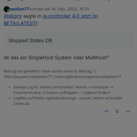
kann ja immer mal passieren, aber jetzt wieder:
apollon77
schrieb am
14. Feb. 2022, 10:01
iob upgrade self

zuletzt editiert von
Offline
@
sborg
sagte in
js-controller 4.0 jetzt im
Update js-controller from @4.0.8 to @4.0.9

Nach
npm i iobroker.js-controller@4.0.9 --
Stopped Objects DB

BETA/LATEST!
:
production
läuft es dann (
iob upgrade self
meldet
Stopped States DB

dann nur wäre schon aktuell ;) )
NPM version: 6.14.16

Installing iobroker.js-controller@4.0.9... (Sys
Stopped States DB
> iobroker.js-controller@4.0.9 preinstall /opt/
Ist das ein SingleHost System oder Multihost?
> node lib/preinstallCheck.js

NPM version: 6.14.16

Beitrag hat geholfen? Votet rechts unten im Beitrag :-)
https://paypal.me/Apollon77 / https://github.com/sponsors/Apollon77
> iobroker.js-controller@4.0.9 install /opt/iob
> node iobroker.js setup first

Debug-Log für Instanz einschalten? Admin -> Instanzen ->
Expertenmodus -> Instanz aufklappen - Loglevel ändern
Successfully migrated 15599 objects to Redis Se
Logfiles auf Platte /opt/iobroker/log/… nutzen, Admin schneidet
object _design/system updated

Zeilen ab
0
 States database error: connect ECONNREFUSED 12
 States database error: connect ECONNREFUSED 12
 States database error: connect ECONNREFUSED 12