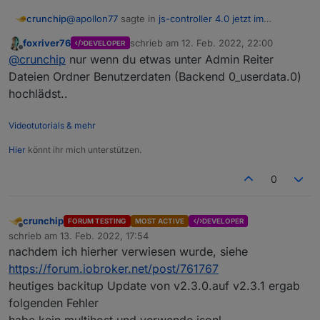
@
apollon77
sagte in
js-controller 4.0 jetzt im
crunchip
BETA/LATEST!
:
foxriver76
schrieb am
12. Feb. 2022, 22:00
DEVELOPER
zuletzt editiert von
Offline
Ansonsten: schau was Drin ist und wenn nix
@
crunchip
nur wenn du etwas unter Admin Reiter
dann löschen und Ende.
Dateien Ordner Benutzerdaten (Backend 0_userdata.0)
da is nix drin, ich kenne dieses Verzeichnis nicht und
hochlädst..
wüsste auch gar nicht woher das kam, werde ich
löschen
@
foxriver76
sagte in
js-controller 4.0 jetzt im
BETA/LATEST!
:
Videotutorials & mehr
ja passt doch alles
Hier
könnt ihr mich unterstützen.
0
also gibt es kein
0_userdata.0
im Pfad
/opt/iobroker/iobroker-data/files/
?
crunchip
FORUM TESTING
MOST ACTIVE
DEVELOPER
Offline
schrieb am
13. Feb. 2022, 17:54
zuletzt editiert von
nachdem ich hierher verwiesen wurde, siehe
https://forum.iobroker.net/post/761767
heutiges backitup Update von v2.3.0.auf v2.3.1 ergab
folgenden Fehler