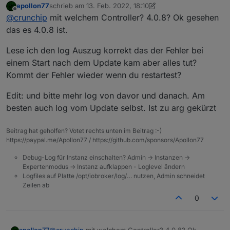
apollon77
schrieb am
13. Feb. 2022, 18:10
heutiges backitup Update von v2.3.0.auf v2.3.1 ergab
2022-02-13 17:06:27.572 - info: backitup.0 (
zuletzt editiert von apollon77
Offline
@
crunchip
mit welchem Controller? 4.0.8? Ok gesehen
folgenden Fehler
2022-02-13 17:06:28.086 - error: backitup.0 
habe kein multihost und verwende jsonl
2022-02-13 17:06:28.089 - error: backitup.0 
das es 4.0.8 ist.
2022-02-13 17:06:28.090 - error: backitup.0 
2022-02-13 17:06:28.092 - error: backitup.0 
Lese ich den log Auszug korrekt das der Fehler bei
at Redis. (/opt/iobroker/node_modules/@iobro
einem Start nach dem Update kam aber alles tut?
at processTicksAndRejections (internal/proces
Kommt der Fehler wieder wenn du restartest?
2022-02-13 17:06:28.093 - error: backitup.0 
2022-02-13 17:06:33.341 - info: backitup.0 (
Edit: und bitte mehr log von davor und danach. Am
2022-02-13 17:06:33.540 - info: backitup.0 (
besten auch log vom Update selbst. Ist zu arg gekürzt
Beitrag hat geholfen? Votet rechts unten im Beitrag :-)
https://paypal.me/Apollon77 / https://github.com/sponsors/Apollon77
Debug-Log für Instanz einschalten? Admin -> Instanzen ->
Expertenmodus -> Instanz aufklappen - Loglevel ändern
Logfiles auf Platte /opt/iobroker/log/… nutzen, Admin schneidet
Zeilen ab
0