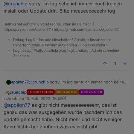
Offline
Am besten auch log vom Update selbst
@
crunchip
sorry. Im log sehe ich immer noch keinen
install oder Update drin. Bitte meeeeeeeeeehr log
ein restart funktioniert ohne Fehlermeldung
das war das log vom Adapter update, hatte nur die
Beitrag hat geholfen? Votet rechts unten im Beitrag :-)
info meldungen weggelassen
https://paypal.me/Apollon77 / https://github.com/sponsors/Apollon77
ganze Fassung
Debug-Log für Instanz einschalten? Admin -> Instanzen ->
2022-02-13 17:00:00.595 - info: javascript.0
Expertenmodus -> Instanz aufklappen - Loglevel ändern
2022-02-13 17:05:07.110 - info: backitup.0 (
Logfiles auf Platte /opt/iobroker/log/… nutzen, Admin schneidet
2022-02-13 17:05:07.135 - info: backitup.0 (
Zeilen ab
2022-02-13 17:05:07.137 - info: backitup.0 (1
1
2022-02-13 17:05:07.139 - info: backitup.0 (
2022-02-13 17:06:00.320 - info: javascript.0
2022-02-13 17:06:04.699 - info: javascript.0
2022-02-13 17:06:04.707 - info: javascript.0
apollon77
@
crunchip
sorry. Im log sehe ich immer noch keinen
2022-02-13 17:06:04.708 - info: javascript.0
install oder Update drin. Bitte meeeeeeeeeehr log
crunchip
2022-02-13 17:06:27.572 - info: backitup.0 (
FORUM TESTING
MOST ACTIVE
DEVELOPER
Offline
schrieb am
13. Feb. 2022, 19:59
2022-02-13 17:06:28.086 - error: backitup.0 
zuletzt editiert von crunchip
2022-02-13 17:06:28.089 - error: backitup.0 
@
apollon77
es gibt nicht meeeeeeeeeeehr, das ist
2022-02-13 17:06:28.090 - error: backitup.0 
genau das was ausgegeben wurde nachdem ich das
2022-02-13 17:06:28.092 - error: backitup.0 
update gemacht habe. Nicht mehr und nicht weniger.
at Redis. (/opt/iobroker/node_modules/@iobro
Kann nichts her zaubern was es nicht gibt.
at processTicksAndRejections (internal/proces
2022-02-13 17:06:28.093 - error: backitup.0 