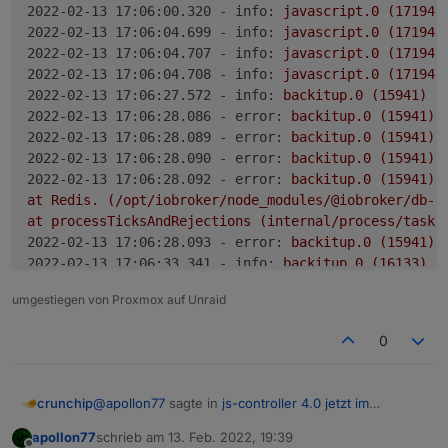
2022-02-13 17:06:00.320 - info:
javascript.0
(17194)
2022-02-13 17:06:04.699 - info:
javascript.0
(17194)
2022-02-13 17:06:04.707 - info:
javascript.0
(17194)
2022-02-13 17:06:04.708 - info:
javascript.0
(17194)
2022-02-13 17:06:27.572 - info:
backitup.0
(15941)
T
2022-02-13 17:06:28.086 - error:
backitup.0
(15941)
2022-02-13 17:06:28.089 - error:
backitup.0
(15941)
2022-02-13 17:06:28.090 - error:
backitup.0
(15941)
2022-02-13 17:06:28.092 - error:
backitup.0
(15941)
at
Redis.
(/opt/iobroker/node_modules/@iobroker/db-s
at
processTicksAndRejections
(internal/process/task_
2022-02-13 17:06:28.093 - error:
backitup.0
(15941)
2022-02-13 17:06:33.341 - info:
backitup.0
(16133)
s
2022-02-13 17:06:33.540 - info:
backitup.0
(16133)
 [
umgestiegen von Proxmox auf Unraid
2022-02-13 17:08:00.508 - info:
javascript.0
(17194)
2022-02-13 17:08:00.517 - info:
javascript.0
(17194)
0
@
apollon77
sagte in
js-controller 4.0 jetzt im
crunchip
BETA/LATEST!
:
apollon77
schrieb am
13. Feb. 2022, 19:39
zuletzt editiert von