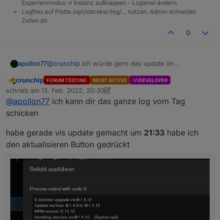
Expertenmodus -> Instanz aufklappen - Loglevel ändern
Logfiles auf Platte /opt/iobroker/log/… nutzen, Admin schneidet
Zeilen ab
0
apollon77
@
crunchip
ich würde gern das update im
Log sehen (an sich ist das immer mit drin) und auch
crunchip
FORUM TESTING
MOST ACTIVE
DEVELOPER
die zeitlichen Zusammenhänge des Updates mit dem
Offline
schrieb am
13. Feb. 2022, 20:30
Adapter start der da gezickt hat.
zuletzt editiert von crunchip
@
apollon77
ich kann dir das ganze log vom Tag
schicken
habe gerade vis update gemacht um
21:33
habe ich
den aktualisieren Button gedrückt