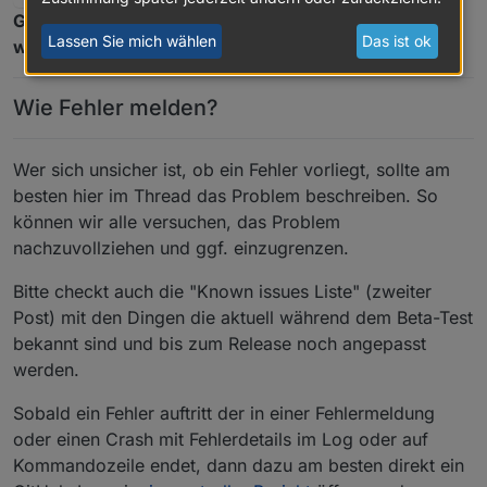
Generell ist zu testen, ob alles noch so funktioniert
Lassen Sie mich wählen
Das ist ok
wie vorher auch. Das ist das wichtigste!
Wie Fehler melden?
Wer sich unsicher ist, ob ein Fehler vorliegt, sollte am
besten hier im Thread das Problem beschreiben. So
können wir alle versuchen, das Problem
nachzuvollziehen und ggf. einzugrenzen.
Bitte checkt auch die "Known issues Liste" (zweiter
Post) mit den Dingen die aktuell während dem Beta-Test
bekannt sind und bis zum Release noch angepasst
werden.
Sobald ein Fehler auftritt der in einer Fehlermeldung
oder einen Crash mit Fehlerdetails im Log oder auf
Kommandozeile endet, dann dazu am besten direkt ein