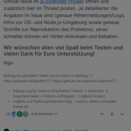
GitHub-Issue im
js-controller Projekt
öffnen und
zusätzlich hier im Thread posten. Je detaillierter die
Angaben im Issue sind (genaue Fehlermeldungen/Logs,
Infos zur OS- und Node.js-Umgebung sowie genaue
Schritte zur Reproduktion des Problems), umso
schneller können wir Fehler einkreisen und beheben.
Wir wünschen allen viel Spaß beim Testen und
vielen Dank für Eure Unterstützung!
Ingo
Beitrag hat geholfen? Votet rechts unten im Beitrag :-)
https://paypal.me/Apollon77 / https://github.com/sponsors/Apollon77
Debug-Log für Instanz einschalten? Admin -> Instanzen ->
Expertenmodus -> Instanz aufklappen - Loglevel ändern
Logfiles auf Platte /opt/iobroker/log/… nutzen, Admin schneidet
Zeilen ab
D
?
4 Antworten
6