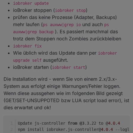
iobroker update
ioBroker stoppen (
)
iobroker stop
prüfen das keine Prozesse (Adapter, Backups)
mehr laufen (
und auch
ps auxww|grep io
ps
). Es passiert manchmal das
auxww|grep backup
trotz dem Stoppen noch Zombies zurückbleiben
iobroker fix
Wie üblich wird das Update dann per
iobroker
ausgeführt.
upgrade self
ioBroker starten (
)
iobroker start
Die Installation wird - wenn Sie von einem 2.x/3.x-
System aus erfolgt einige Warnungen/Fehler loggen.
Wenn diese aussgehen wie im folgenden Bild gezeigt
(GET/SET-UNSUPPOTED bzw LUA script load error), ist
dies erwartet und ok!
Update js-controller 
from
@3
.3.22 to @
4.0
.
4
npm install iobroker.js-controller@
4.0
.
4
 --logle