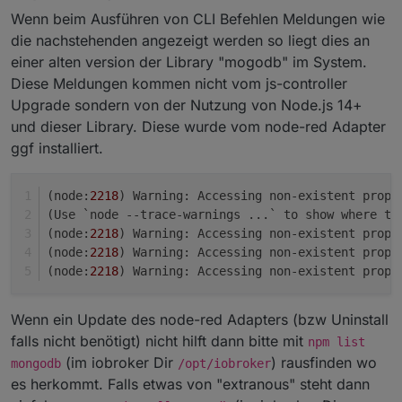
Wenn beim Ausführen von CLI Befehlen Meldungen wie
die nachstehenden angezeigt werden so liegt dies an
einer alten version der Library "mogodb" im System.
Diese Meldungen kommen nicht vom js-controller
Upgrade sondern von der Nutzung von Node.js 14+
und dieser Library. Diese wurde vom node-red Adapter
ggf installiert.
(node:
2218
) Warning: Accessing non-existent prope
(Use `node --trace-warnings ...` to show where th
(node:
2218
) Warning: Accessing non-existent prope
(node:
2218
)
 Warning: Accessing non-existent prope
(node:
2218
)
 Warning: Accessing non-existent prope
Wenn ein Update des node-red Adapters (bzw Uninstall
falls nicht benötigt) nicht hilft dann bitte mit
npm list
(im iobroker Dir
) rausfinden wo
mongodb
/opt/iobroker
es herkommt. Falls etwas von "extranous" steht dann