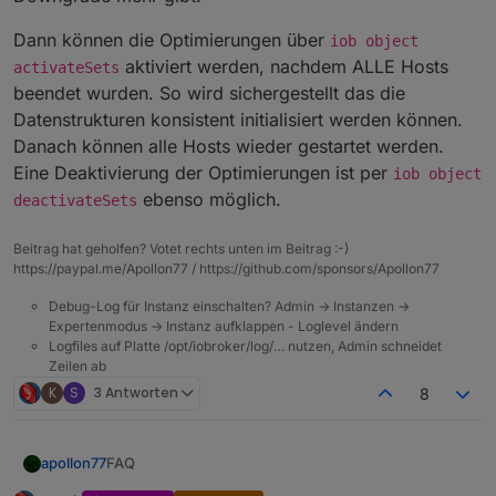
Dann können die Optimierungen über
iob object
aktiviert werden, nachdem ALLE Hosts
activateSets
beendet wurden. So wird sichergestellt das die
Datenstrukturen konsistent initialisiert werden können.
Danach können alle Hosts wieder gestartet werden.
Eine Deaktivierung der Optimierungen ist per
iob object
ebenso möglich.
deactivateSets
Beitrag hat geholfen? Votet rechts unten im Beitrag :-)
https://paypal.me/Apollon77 / https://github.com/sponsors/Apollon77
Debug-Log für Instanz einschalten? Admin -> Instanzen ->
Expertenmodus -> Instanz aufklappen - Loglevel ändern
Logfiles auf Platte /opt/iobroker/log/… nutzen, Admin schneidet
Zeilen ab
K
S
3 Antworten
8
FAQ
apollon77
Known Issues