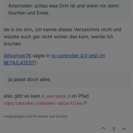
Ansonsten: schau was Drin ist und wenn nix dann
löschen und Ende.
da is nix drin, ich kenne dieses Verzeichnis nicht und
wüsste auch gar nicht woher das kam, werde ich
löschen
@
foxriver76
sagte in
js-controller 4.0 jetzt im
BETA/LATEST!
:
ja passt doch alles
also gibt es kein
im Pfad
0_userdata.0
?
/opt/iobroker/iobroker-data/files/
umgestiegen von Proxmox auf Unraid
0