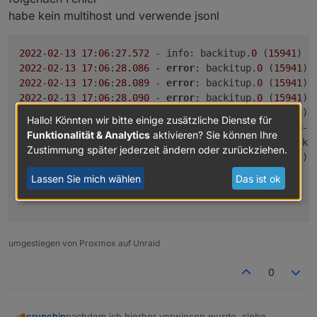
habe kein multihost und verwende jsonl
2022
-
02
-
13
17
:
06
:
27.572
 - info: backitup.
0
 (
15941
2022
-
02
-
13
17
:
06
:
28.086
 - 
error
: backitup.
0
 (
15941
) 
2022
-
02
-
13
17
:
06
:
28.089
 - 
error
: backitup.
0
 (
15941
) 
2022
-
02
-
13
17
:
06
:
28.090
 - 
error
: backitup.
0
 (
15941
) 
2022
-
02
-
13
17
:
06
:
28.092
 - 
error
: backitup.
0
 (
15941
) 
Hallo! Könnten wir bitte einige zusätzliche Dienste für
at Redis. (/opt/iobroker/node_modules/@iobroker/db-s
Funktionalität & Analytics
aktivieren? Sie können Ihre
at processTicksAndRejections (internal/process/task_
Zustimmung später jederzeit ändern oder zurückziehen.
2022
-
02
-
13
17
:
06
:
28.093
 - 
error
: backitup.
0
 (
15941
) 
2022
-
02
-
13
17
:
06
:
33.341
 - info: backitup.
0
 (
16133
) s
Lassen Sie mich wählen
Das ist ok
2022
-
02
-
13
17
:
06
:
33.540
 - info: backitup.
0
 (
16133
) [
umgestiegen von Proxmox auf Unraid
0
nachdem ich hierher verwiesen wurde, siehe
crunchip