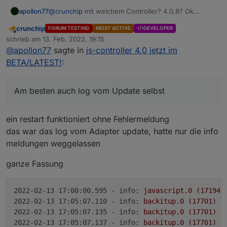
@
crunchip
mit welchem Controller? 4.0.8? Ok
apollon77
gesehen das es 4.0.8 ist.
crunchip
FORUM TESTING
MOST ACTIVE
DEVELOPER
Lese ich den log Auszug korrekt das der Fehler bei
Offline
schrieb am
13. Feb. 2022, 19:15
einem Start nach dem Update kam aber alles tut?
zuletzt editiert von
@
apollon77
sagte in
js-controller 4.0 jetzt im
Kommt der Fehler wieder wenn du restartest?
Edit: und bitte mehr log von davor und danach. Am
besten auch log vom Update selbst. Ist zu arg
BETA/LATEST!
:
gekürzt
Am besten auch log vom Update selbst
ein restart funktioniert ohne Fehlermeldung
das war das log vom Adapter update, hatte nur die info
meldungen weggelassen
ganze Fassung
2022-02-13 17:00:00.595 - info:
javascript.0
(17194)
2022-02-13 17:05:07.110 - info:
backitup.0
(17701)
G
2022-02-13 17:05:07.135 - info:
backitup.0
(17701)
c
2022-02-13 17:05:07.137 - info:
backitup.0
(17701)
t