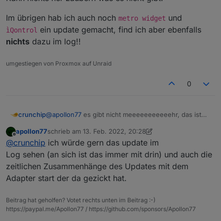
2022-02-13 17:06:28.093 - error: backitup.0 
Im übrigen hab ich auch noch
und
2022-02-13 17:06:33.341 - info: backitup.0 (
metro widget
2022-02-13 17:06:33.540 - info: backitup.0 (
ein update gemacht, find ich aber ebenfalls
ìQontrol
2022-02-13 17:08:00.508 - info: javascript.0
nichts
dazu im log!!
umgestiegen von Proxmox auf Unraid
0
@
apollon77
es gibt nicht meeeeeeeeeeehr, das ist
crunchip
genau das was ausgegeben wurde nachdem ich das
apollon77
schrieb am
13. Feb. 2022, 20:28
update gemacht habe. Nicht mehr und nicht weniger.
Im übrigen hab ich auch noch
metro widget
und
zuletzt editiert von apollon77
Offline
@
crunchip
ich würde gern das update im
Kann nichts her zaubern was es nicht gibt.
ìQontrol
ein update gemacht, find ich aber
ebenfalls
nichts
dazu im log!!
Log sehen (an sich ist das immer mit drin) und auch die
zeitlichen Zusammenhänge des Updates mit dem
Adapter start der da gezickt hat.
Beitrag hat geholfen? Votet rechts unten im Beitrag :-)
https://paypal.me/Apollon77 / https://github.com/sponsors/Apollon77