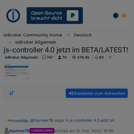
Weiter zum Inhalt
ioBroker Community Home
Deutsch
ioBroker Allgemein
js-controller 4.0 jetzt im BETA/LATEST!
ioBroker Allgemein
747
70
274.6k
60
Anmelden zum Antworten
..
@
foxriver76
sagte in
js-controller 4.0 jetzt im
crunchip
BETA/LATEST!
:
foxriver76
schrieb am
12. Feb. 2022, 19:36
DEVELOPER
zuletzt editiert von