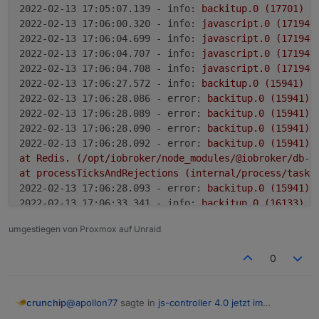
2022-02-13 17:05:07.139 - info:
backitup.0
(17701)
T
2022-02-13 17:06:00.320 - info:
javascript.0
(17194)
2022-02-13 17:06:04.699 - info:
javascript.0
(17194)
2022-02-13 17:06:04.707 - info:
javascript.0
(17194)
2022-02-13 17:06:04.708 - info:
javascript.0
(17194)
2022-02-13 17:06:27.572 - info:
backitup.0
(15941)
T
2022-02-13 17:06:28.086 - error:
backitup.0
(15941)
2022-02-13 17:06:28.089 - error:
backitup.0
(15941)
2022-02-13 17:06:28.090 - error:
backitup.0
(15941)
2022-02-13 17:06:28.092 - error:
backitup.0
(15941)
at
Redis.
(/opt/iobroker/node_modules/@iobroker/db-s
at
processTicksAndRejections
(internal/process/task_
2022-02-13 17:06:28.093 - error:
backitup.0
(15941)
2022-02-13 17:06:33.341 - info:
backitup.0
(16133)
s
2022-02-13 17:06:33.540 - info:
backitup.0
(16133)
 [
umgestiegen von Proxmox auf Unraid
2022-02-13 17:08:00.508 - info:
javascript.0
(17194)
2022-02-13 17:08:00.517 - info:
javascript.0
(17194)
0
@
apollon77
sagte in
js-controller 4.0 jetzt im
crunchip
BETA/LATEST!
: