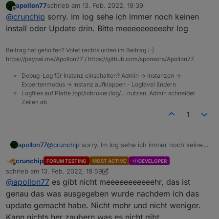
apollon77
schrieb am
13. Feb. 2022, 19:39
zuletzt editiert von
Offline
Am besten auch log vom Update selbst
@
crunchip
sorry. Im log sehe ich immer noch keinen
install oder Update drin. Bitte meeeeeeeeeehr log
ein restart funktioniert ohne Fehlermeldung
das war das log vom Adapter update, hatte nur die
Beitrag hat geholfen? Votet rechts unten im Beitrag :-)
info meldungen weggelassen
https://paypal.me/Apollon77 / https://github.com/sponsors/Apollon77
ganze Fassung
Debug-Log für Instanz einschalten? Admin -> Instanzen ->
2022-02-13 17:00:00.595 - info: javascript.0
Expertenmodus -> Instanz aufklappen - Loglevel ändern
2022-02-13 17:05:07.110 - info: backitup.0 (
Logfiles auf Platte /opt/iobroker/log/… nutzen, Admin schneidet
2022-02-13 17:05:07.135 - info: backitup.0 (
Zeilen ab
2022-02-13 17:05:07.137 - info: backitup.0 (1
1
2022-02-13 17:05:07.139 - info: backitup.0 (
2022-02-13 17:06:00.320 - info: javascript.0
2022-02-13 17:06:04.699 - info: javascript.0
2022-02-13 17:06:04.707 - info: javascript.0
apollon77
@
crunchip
sorry. Im log sehe ich immer noch keinen
2022-02-13 17:06:04.708 - info: javascript.0
install oder Update drin. Bitte meeeeeeeeeehr log
crunchip
2022-02-13 17:06:27.572 - info: backitup.0 (
FORUM TESTING
MOST ACTIVE
DEVELOPER
Offline
schrieb am
13. Feb. 2022, 19:59
2022-02-13 17:06:28.086 - error: backitup.0 
zuletzt editiert von crunchip
2022-02-13 17:06:28.089 - error: backitup.0 
@
apollon77
es gibt nicht meeeeeeeeeeehr, das ist
2022-02-13 17:06:28.090 - error: backitup.0 
genau das was ausgegeben wurde nachdem ich das
2022-02-13 17:06:28.092 - error: backitup.0 
update gemacht habe. Nicht mehr und nicht weniger.
at Redis. (/opt/iobroker/node_modules/@iobro
Kann nichts her zaubern was es nicht gibt.
at processTicksAndRejections (internal/proces