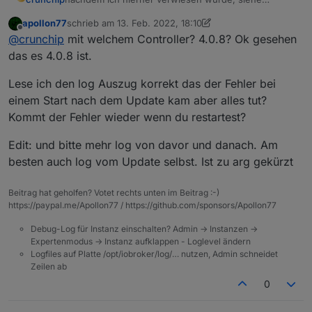
https://forum.iobroker.net/post/761767
apollon77
schrieb am
13. Feb. 2022, 18:10
heutiges backitup Update von v2.3.0.auf v2.3.1 ergab
2022-02-13 17:06:27.572 - info: backitup.0 (
zuletzt editiert von apollon77
Offline
@
crunchip
mit welchem Controller? 4.0.8? Ok gesehen
folgenden Fehler
2022-02-13 17:06:28.086 - error: backitup.0 
habe kein multihost und verwende jsonl
2022-02-13 17:06:28.089 - error: backitup.0 
das es 4.0.8 ist.
2022-02-13 17:06:28.090 - error: backitup.0 
2022-02-13 17:06:28.092 - error: backitup.0 
Lese ich den log Auszug korrekt das der Fehler bei
at Redis. (/opt/iobroker/node_modules/@iobro
einem Start nach dem Update kam aber alles tut?
at processTicksAndRejections (internal/proces
Kommt der Fehler wieder wenn du restartest?
2022-02-13 17:06:28.093 - error: backitup.0 
2022-02-13 17:06:33.341 - info: backitup.0 (
Edit: und bitte mehr log von davor und danach. Am
2022-02-13 17:06:33.540 - info: backitup.0 (
besten auch log vom Update selbst. Ist zu arg gekürzt
Beitrag hat geholfen? Votet rechts unten im Beitrag :-)
https://paypal.me/Apollon77 / https://github.com/sponsors/Apollon77
Debug-Log für Instanz einschalten? Admin -> Instanzen ->
Expertenmodus -> Instanz aufklappen - Loglevel ändern
Logfiles auf Platte /opt/iobroker/log/… nutzen, Admin schneidet
Zeilen ab
0