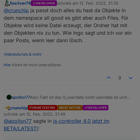
foxriver76
schrieb am
12. Feb. 2022, 21:35
DEVELOPER
0_userdata.0
, dieser aber ja
nicht
unter Dateien
was soll der Ordner
Benutzerdaten
sein? den gibts
zuletzt editiert von
Offline
@
crunchip
ja passt doch alles du hast da Objekte in
auftaucht
doch dann eigentlich normalerweise nicht?
dem namespace all good es gibt aber auch Files. Für
Objekte wird keine Datei erzeugt, der Ordner hat mit
den Objekten nix zu tun. Wie Ingo sagt und ich vor ein
paar Posts, wenn leer dann lösch.
Videotutorials & mehr
Hier
könnt ihr mich unterstützen.
0
apollon77
Also Fakt ist das 0_userdata nicht userdata ist und
daher hat das eine Mit dem Anderen doch nichts zu
crunchip
FORUM TESTING
MOST ACTIVE
DEVELOPER
tun. Ich tippe ja das du vllt früher mal manuell
Offline
schrieb am
12. Feb. 2022, 21:49
Dateien in einem solchen Verzeichnis hattest (kann
zuletzt editiert von
@
apollon77
sagte in
js-controller 4.0 jetzt im
das vllt sein?). Ansonsten: schau was Drin ist und
wenn nix dann löschen und Ende.
BETA/LATEST!
: