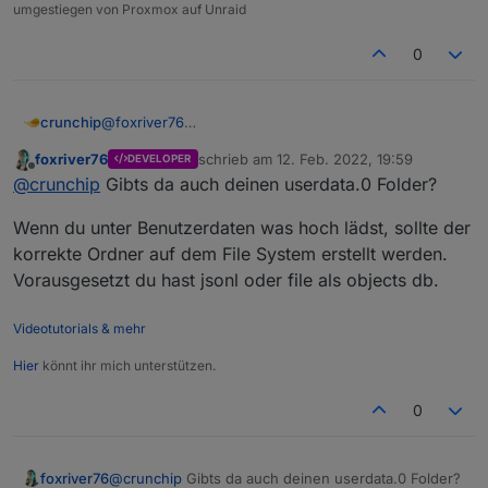
umgestiegen von Proxmox auf Unraid
0
crunchip
@
foxriver76
foxriver76
schrieb am
12. Feb. 2022, 19:59
DEVELOPER
zuletzt editiert von
Offline
@
crunchip
Gibts da auch deinen userdata.0 Folder?
Wenn du unter Benutzerdaten was hoch lädst, sollte der
korrekte Ordner auf dem File System erstellt werden.
Vorausgesetzt du hast jsonl oder file als objects db.
Videotutorials & mehr
Hier
könnt ihr mich unterstützen.
0
@
crunchip
Gibts da auch deinen userdata.0 Folder?
foxriver76