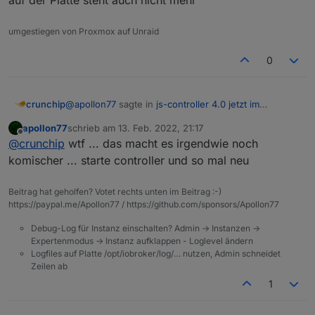
umgestiegen von Proxmox auf Unraid
0
@
apollon77
sagte in
js-controller 4.0 jetzt im
crunchip
BETA/LATEST!
:
apollon77
schrieb am
13. Feb. 2022, 21:17
zuletzt editiert von
Offline
Ist dad das Log aus dem Admin?
@
crunchip
wtf ... das macht es irgendwie noch
komischer ... starte controller und so mal neu
log herunterladen Button und dann herauskopiert
Beitrag hat geholfen? Votet rechts unten im Beitrag :-)
https://paypal.me/Apollon77 / https://github.com/sponsors/Apollon77
auf der Platte steht auch nicht mehr
Debug-Log für Instanz einschalten? Admin -> Instanzen ->
Expertenmodus -> Instanz aufklappen - Loglevel ändern
Logfiles auf Platte /opt/iobroker/log/… nutzen, Admin schneidet
Zeilen ab
1