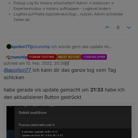
Debug-Log für Instanz einschalten? Admin -> Instanzen ->
Expertenmodus -> Instanz aufklappen - Loglevel ändern
Logfiles auf Platte /opt/iobroker/log/… nutzen, Admin schneidet
Zeilen ab
0
apollon77
@
crunchip
ich würde gern das update im
Log sehen (an sich ist das immer mit drin) und auch
crunchip
FORUM TESTING
MOST ACTIVE
DEVELOPER
die zeitlichen Zusammenhänge des Updates mit dem
Offline
schrieb am
13. Feb. 2022, 20:30
Adapter start der da gezickt hat.
zuletzt editiert von crunchip
@
apollon77
ich kann dir das ganze log vom Tag
schicken
habe gerade vis update gemacht um
21:33
habe ich
den aktualisieren Button gedrückt