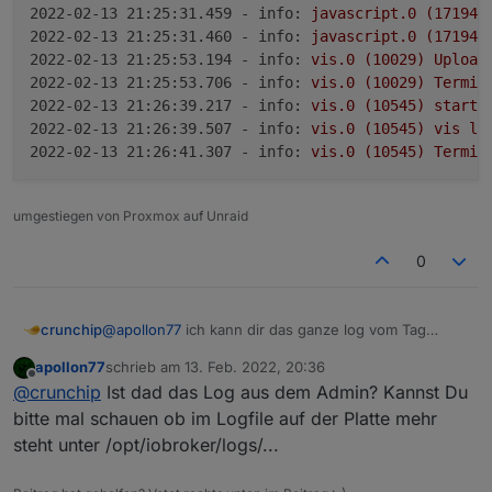
2022-02-13 21:25:31.459 - info:
javascript.0
(17194)
2022-02-13 21:25:31.460 - info:
javascript.0
(17194)
2022-02-13 21:25:53.194 - info:
vis.0
(10029)
Upload
2022-02-13 21:25:53.706 - info:
vis.0
(10029)
Termin
2022-02-13 21:26:39.217 - info:
vis.0
(10545)
starti
2022-02-13 21:26:39.507 - info:
vis.0
(10545)
vis
li
2022-02-13 21:26:41.307 - info:
vis.0
(10545)
Termin
umgestiegen von Proxmox auf Unraid
0
@
apollon77
ich kann dir das ganze log vom Tag
crunchip
schicken
apollon77
schrieb am
13. Feb. 2022, 20:36
habe gerade vis update gemacht um
21:33
habe ich
zuletzt editiert von
Offline
@
crunchip
Ist dad das Log aus dem Admin? Kannst Du
den aktualisieren Button gedrückt
log dazu
bitte mal schauen ob im Logfile auf der Platte mehr
steht unter /opt/iobroker/logs/...
2022-02-13 21:25:12.293 - info: vis.0 (10029
2022-02-13 21:25:12.451 - info: vis.0 (10029)