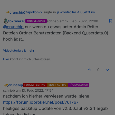
@
apollon77
sagte in
js-controller 4.0 jetzt im
crunchip
BETA/LATEST!
:
foxriver76
schrieb am
12. Feb. 2022, 22:00
DEVELOPER
zuletzt editiert von
Offline
Ansonsten: schau was Drin ist und wenn nix
@
crunchip
nur wenn du etwas unter Admin Reiter
dann löschen und Ende.
Dateien Ordner Benutzerdaten (Backend 0_userdata.0)
da is nix drin, ich kenne dieses Verzeichnis nicht und
hochlädst..
wüsste auch gar nicht woher das kam, werde ich
löschen
@
foxriver76
sagte in
js-controller 4.0 jetzt im
BETA/LATEST!
:
Videotutorials & mehr
ja passt doch alles
Hier
könnt ihr mich unterstützen.
0
also gibt es kein
0_userdata.0
im Pfad
/opt/iobroker/iobroker-data/files/
?
crunchip
FORUM TESTING
MOST ACTIVE
DEVELOPER
Offline
schrieb am
13. Feb. 2022, 17:54
zuletzt editiert von
nachdem ich hierher verwiesen wurde, siehe
https://forum.iobroker.net/post/761767
heutiges backitup Update von v2.3.0.auf v2.3.1 ergab
folgenden Fehler