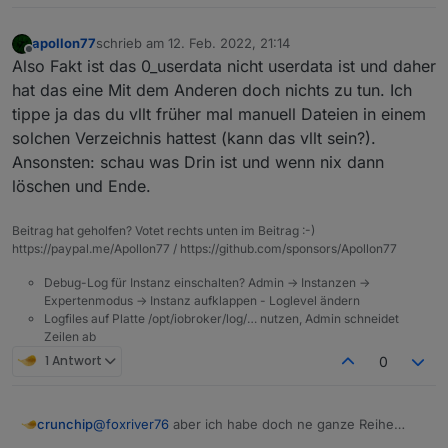
apollon77
schrieb am
12. Feb. 2022, 21:14
zuletzt editiert von
Offline
Also Fakt ist das 0_userdata nicht userdata ist und daher
hat das eine Mit dem Anderen doch nichts zu tun. Ich
tippe ja das du vllt früher mal manuell Dateien in einem
solchen Verzeichnis hattest (kann das vllt sein?).
Ansonsten: schau was Drin ist und wenn nix dann
löschen und Ende.
Beitrag hat geholfen? Votet rechts unten im Beitrag :-)
https://paypal.me/Apollon77 / https://github.com/sponsors/Apollon77
Debug-Log für Instanz einschalten? Admin -> Instanzen ->
Expertenmodus -> Instanz aufklappen - Loglevel ändern
Logfiles auf Platte /opt/iobroker/log/… nutzen, Admin schneidet
Zeilen ab
1 Antwort
0
@
foxriver76
aber ich habe doch ne ganze Reihe
crunchip
funktionierende Ordner und DP's unter