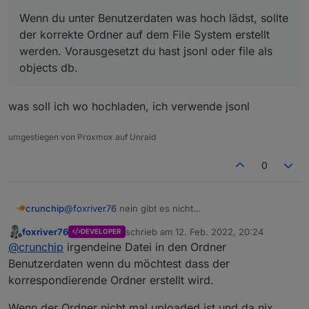
Wenn du unter Benutzerdaten was hoch lädst, sollte
der korrekte Ordner auf dem File System erstellt
werden. Vorausgesetzt du hast jsonl oder file als
objects db.
was soll ich wo hochladen, ich verwende jsonl
umgestiegen von Proxmox auf Unraid
0
@
foxriver76
nein gibt es nicht
crunchip
foxriver76
schrieb am
12. Feb. 2022, 20:24
DEVELOPER
@
foxriver76
sagte in
js-controller 4.0 jetzt im
zuletzt editiert von
Offline
@
crunchip
irgendeine Datei in den Ordner
BETA/LATEST!
:
Benutzerdaten wenn du möchtest dass der
Wenn du unter Benutzerdaten was hoch lädst,
korrespondierende Ordner erstellt wird.
sollte der korrekte Ordner auf dem File System
was soll ich wo hochladen, ich verwende jsonl
erstellt werden. Vorausgesetzt du hast jsonl
Wenn der Ordner nicht mal uploaded ist und da nix