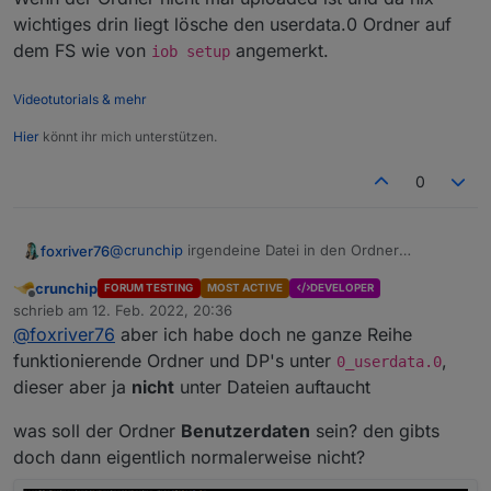
oder file als objects db.
wichtiges drin liegt lösche den userdata.0 Ordner auf
dem FS wie von
angemerkt.
iob setup
Videotutorials & mehr
Hier
könnt ihr mich unterstützen.
0
@
crunchip
irgendeine Datei in den Ordner
foxriver76
Benutzerdaten wenn du möchtest dass der
crunchip
FORUM TESTING
MOST ACTIVE
DEVELOPER
korrespondierende Ordner erstellt wird.
Wenn der Ordner nicht mal uploaded ist und da nix
Offline
schrieb am
12. Feb. 2022, 20:36
wichtiges drin liegt lösche den userdata.0 Ordner
zuletzt editiert von
@
foxriver76
aber ich habe doch ne ganze Reihe
auf dem FS wie von
iob setup
angemerkt.
funktionierende Ordner und DP's unter
,
0_userdata.0
dieser aber ja
nicht
unter Dateien auftaucht
was soll der Ordner
Benutzerdaten
sein? den gibts
doch dann eigentlich normalerweise nicht?