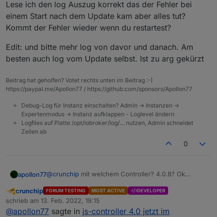
2022-02-13 17:06:28.092 - error: backitup.0 
Lese ich den log Auszug korrekt das der Fehler bei
at Redis. (/opt/iobroker/node_modules/@iobro
einem Start nach dem Update kam aber alles tut?
at processTicksAndRejections (internal/proces
Kommt der Fehler wieder wenn du restartest?
2022-02-13 17:06:28.093 - error: backitup.0 
2022-02-13 17:06:33.341 - info: backitup.0 (
Edit: und bitte mehr log von davor und danach. Am
2022-02-13 17:06:33.540 - info: backitup.0 (
besten auch log vom Update selbst. Ist zu arg gekürzt
Beitrag hat geholfen? Votet rechts unten im Beitrag :-)
https://paypal.me/Apollon77 / https://github.com/sponsors/Apollon77
Debug-Log für Instanz einschalten? Admin -> Instanzen ->
Expertenmodus -> Instanz aufklappen - Loglevel ändern
Logfiles auf Platte /opt/iobroker/log/… nutzen, Admin schneidet
Zeilen ab
0
@
crunchip
mit welchem Controller? 4.0.8? Ok
apollon77
gesehen das es 4.0.8 ist.
crunchip
FORUM TESTING
MOST ACTIVE
DEVELOPER
Lese ich den log Auszug korrekt das der Fehler bei
Abwesend
schrieb am
13. Feb. 2022, 19:15
einem Start nach dem Update kam aber alles tut?
zuletzt editiert von
@
apollon77
sagte in
js-controller 4.0 jetzt im
Kommt der Fehler wieder wenn du restartest?
Edit: und bitte mehr log von davor und danach. Am