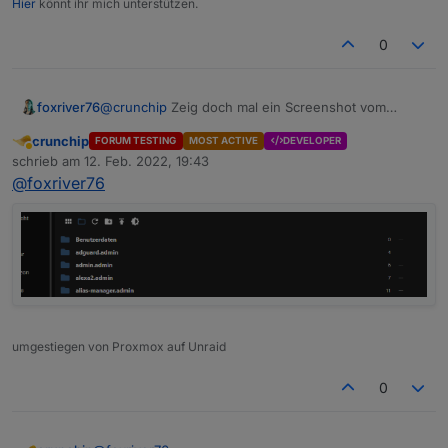
Hier
könnt ihr mich unterstützen.
Pfad, ein Ordner vom 19.05.2020
wo liegt dann
0_userdata.0
, doch auch im selben
0
Pfad?
foxriver76
@
crunchip
Zeig doch mal ein Screenshot vom
Admin "Reiter Dateien"
crunchip
FORUM TESTING
MOST ACTIVE
DEVELOPER
Abwesend
schrieb am
12. Feb. 2022, 19:43
zuletzt editiert von
@
foxriver76
umgestiegen von Proxmox auf Unraid
0