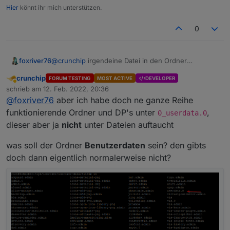
Hier
könnt ihr mich unterstützen.
0
@
crunchip
irgendeine Datei in den Ordner
foxriver76
Benutzerdaten wenn du möchtest dass der
crunchip
FORUM TESTING
MOST ACTIVE
DEVELOPER
korrespondierende Ordner erstellt wird.
Wenn der Ordner nicht mal uploaded ist und da nix
Abwesend
schrieb am
12. Feb. 2022, 20:36
wichtiges drin liegt lösche den userdata.0 Ordner
zuletzt editiert von
@
foxriver76
aber ich habe doch ne ganze Reihe
auf dem FS wie von
iob setup
angemerkt.
funktionierende Ordner und DP's unter
,
0_userdata.0
dieser aber ja
nicht
unter Dateien auftaucht
was soll der Ordner
Benutzerdaten
sein? den gibts
doch dann eigentlich normalerweise nicht?