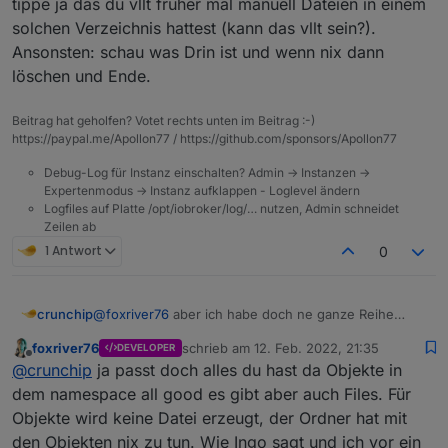
tippe ja das du vllt früher mal manuell Dateien in einem
solchen Verzeichnis hattest (kann das vllt sein?).
Ansonsten: schau was Drin ist und wenn nix dann
löschen und Ende.
Beitrag hat geholfen? Votet rechts unten im Beitrag :-)
https://paypal.me/Apollon77 / https://github.com/sponsors/Apollon77
Debug-Log für Instanz einschalten? Admin -> Instanzen ->
Expertenmodus -> Instanz aufklappen - Loglevel ändern
Logfiles auf Platte /opt/iobroker/log/… nutzen, Admin schneidet
Zeilen ab
1 Antwort
0
@
foxriver76
aber ich habe doch ne ganze Reihe
crunchip
funktionierende Ordner und DP's unter
foxriver76
schrieb am
12. Feb. 2022, 21:35
DEVELOPER
0_userdata.0
, dieser aber ja
nicht
unter Dateien
was soll der Ordner
Benutzerdaten
sein? den gibts
zuletzt editiert von
Offline
@
crunchip
ja passt doch alles du hast da Objekte in
auftaucht
doch dann eigentlich normalerweise nicht?
dem namespace all good es gibt aber auch Files. Für
Objekte wird keine Datei erzeugt, der Ordner hat mit
den Objekten nix zu tun. Wie Ingo sagt und ich vor ein