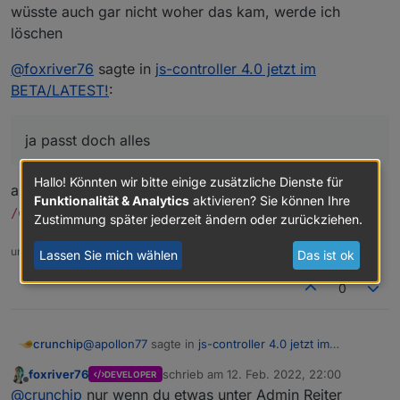
wüsste auch gar nicht woher das kam, werde ich
löschen
@
foxriver76
sagte in
js-controller 4.0 jetzt im
BETA/LATEST!
:
ja passt doch alles
Hallo! Könnten wir bitte einige zusätzliche Dienste für
also gibt es kein
im Pfad
0_userdata.0
Funktionalität & Analytics
aktivieren? Sie können Ihre
?
/opt/iobroker/iobroker-data/files/
Zustimmung später jederzeit ändern oder zurückziehen.
umgestiegen von Proxmox auf Unraid
Lassen Sie mich wählen
Das ist ok
0
@
apollon77
sagte in
js-controller 4.0 jetzt im
crunchip
BETA/LATEST!
:
foxriver76
schrieb am
12. Feb. 2022, 22:00
DEVELOPER
zuletzt editiert von
Offline
Ansonsten: schau was Drin ist und wenn nix
@
crunchip
nur wenn du etwas unter Admin Reiter