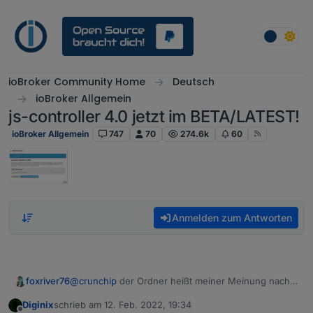
Weiter zum Inhalt
ioBroker Community Home
Deutsch
ioBroker Allgemein
js-controller 4.0 jetzt im BETA/LATEST!
ioBroker Allgemein
747
70
274.6k
60
Anmelden zum Antworten
foxriver76
@
crunchip
der Ordner heißt meiner Meinung nach
falsch.. hast du ihn selbst erstellt? Auf meinem
Diginix
schrieb am
12. Feb. 2022, 19:34
System heißt er korrekt
0_userdata.0
zuletzt editiert von