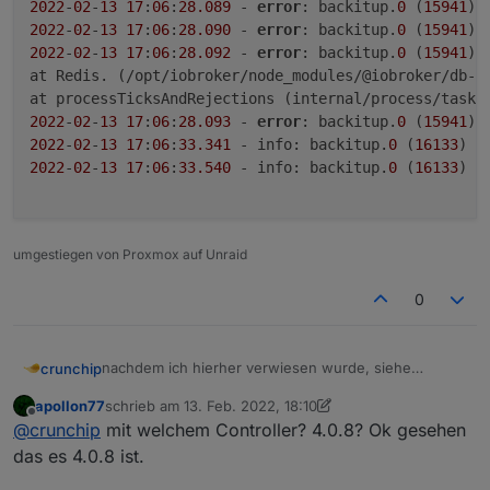
2022
-
02
-
13
17
:
06
:
28.089
 - 
error
: backitup.
0
 (
15941
) 
2022
-
02
-
13
17
:
06
:
28.090
 - 
error
: backitup.
0
 (
15941
) 
2022
-
02
-
13
17
:
06
:
28.092
 - 
error
: backitup.
0
 (
15941
) 
at Redis. (/opt/iobroker/node_modules/@iobroker/db-s
at processTicksAndRejections (internal/process/task_
2022
-
02
-
13
17
:
06
:
28.093
 - 
error
: backitup.
0
 (
15941
) 
2022
-
02
-
13
17
:
06
:
33.341
 - info: backitup.
0
 (
16133
) s
2022
-
02
-
13
17
:
06
:
33.540
 - info: backitup.
0
 (
16133
) [
umgestiegen von Proxmox auf Unraid
0
nachdem ich hierher verwiesen wurde, siehe
crunchip
https://forum.iobroker.net/post/761767
apollon77
schrieb am
13. Feb. 2022, 18:10
heutiges backitup Update von v2.3.0.auf v2.3.1 ergab
2022-02-13 17:06:27.572 - info: backitup.0 (
zuletzt editiert von apollon77
Offline
@
crunchip
mit welchem Controller? 4.0.8? Ok gesehen
folgenden Fehler
2022-02-13 17:06:28.086 - error: backitup.0 
habe kein multihost und verwende jsonl
2022-02-13 17:06:28.089 - error: backitup.0 
das es 4.0.8 ist.
2022-02-13 17:06:28.090 - error: backitup.0 