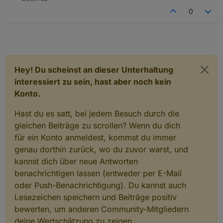
2022-02-13 21:25:31.459 - info: javascript.0
0
2022-02-13 21:25:31.460 - info: javascript.0
2022-02-13 21:25:53.194 - info: vis.0 (10029)
2022-02-13 21:25:53.706 - info: vis.0 (10029
2022-02-13 21:26:39.217 - info: vis.0 (10545
2022-02-13 21:26:39.507 - info: vis.0 (10545)
Hey! Du scheinst an dieser Unterhaltung
interessiert zu sein, hast aber noch kein
Konto.
Hast du es satt, bei jedem Besuch durch die
gleichen Beiträge zu scrollen? Wenn du dich
für ein Konto anmeldest, kommst du immer
genau dorthin zurück, wo du zuvor warst, und
kannst dich über neue Antworten
benachrichtigen lassen (entweder per E-Mail
oder Push-Benachrichtigung). Du kannst auch
Lesezeichen speichern und Beiträge positiv
bewerten, um anderen Community-Mitgliedern
deine Wertschätzung zu zeigen.