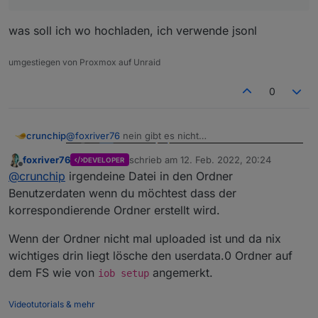
was soll ich wo hochladen, ich verwende jsonl
umgestiegen von Proxmox auf Unraid
0
@
foxriver76
nein gibt es nicht
crunchip
foxriver76
schrieb am
12. Feb. 2022, 20:24
DEVELOPER
@
foxriver76
sagte in
js-controller 4.0 jetzt im
zuletzt editiert von
Offline
@
crunchip
irgendeine Datei in den Ordner
BETA/LATEST!
:
Benutzerdaten wenn du möchtest dass der
Wenn du unter Benutzerdaten was hoch lädst,
korrespondierende Ordner erstellt wird.
sollte der korrekte Ordner auf dem File System
was soll ich wo hochladen, ich verwende jsonl
erstellt werden. Vorausgesetzt du hast jsonl
Wenn der Ordner nicht mal uploaded ist und da nix
oder file als objects db.
wichtiges drin liegt lösche den userdata.0 Ordner auf
dem FS wie von
angemerkt.
iob setup
Videotutorials & mehr