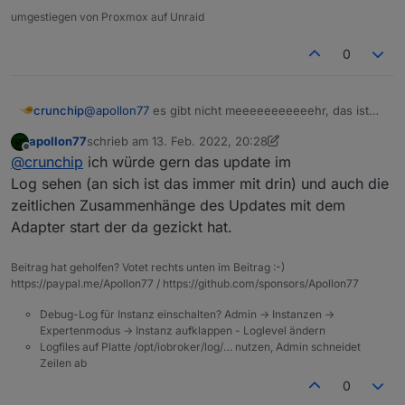
umgestiegen von Proxmox auf Unraid
0
@
apollon77
es gibt nicht meeeeeeeeeeehr, das ist
crunchip
genau das was ausgegeben wurde nachdem ich das
apollon77
schrieb am
13. Feb. 2022, 20:28
update gemacht habe. Nicht mehr und nicht weniger.
Im übrigen hab ich auch noch
metro widget
und
zuletzt editiert von apollon77
Offline
@
crunchip
ich würde gern das update im
Kann nichts her zaubern was es nicht gibt.
ìQontrol
ein update gemacht, find ich aber
ebenfalls
nichts
dazu im log!!
Log sehen (an sich ist das immer mit drin) und auch die
zeitlichen Zusammenhänge des Updates mit dem
Adapter start der da gezickt hat.
Beitrag hat geholfen? Votet rechts unten im Beitrag :-)
https://paypal.me/Apollon77 / https://github.com/sponsors/Apollon77
Debug-Log für Instanz einschalten? Admin -> Instanzen ->
Expertenmodus -> Instanz aufklappen - Loglevel ändern
Logfiles auf Platte /opt/iobroker/log/… nutzen, Admin schneidet
Zeilen ab
0