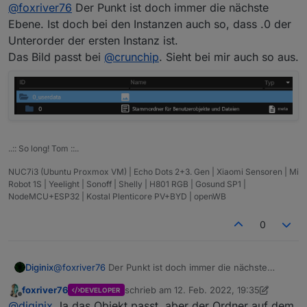
Offline
@
foxriver76
Der Punkt ist doch immer die nächste
Ebene. Ist doch bei den Instanzen auch so, dass .0 der
Unterorder der ersten Instanz ist.
Das Bild passt bei
@
crunchip
. Sieht bei mir auch so aus.
..:: So long! Tom ::..
NUC7i3 (Ubuntu Proxmox VM) | Echo Dots 2+3. Gen | Xiaomi Sensoren | Mi
Robot 1S | Yeelight | Sonoff | Shelly | H801 RGB | Gosund SP1 |
NodeMCU+ESP32 | Kostal Plenticore PV+BYD | openWB
0
Diginix
@
foxriver76
Der Punkt ist doch immer die nächste
Ebene. Ist doch bei den Instanzen auch so, dass .0 der
foxriver76
schrieb am
12. Feb. 2022, 19:35
DEVELOPER
Unterorder der ersten Instanz ist.
zuletzt editiert von foxriver76
2. Dez. 2022
Offline
@
diginix
Ja das Objekt passt, aber der Ordner auf dem
Das Bild passt bei
@
crunchip
. Sieht bei mir auch so aus.