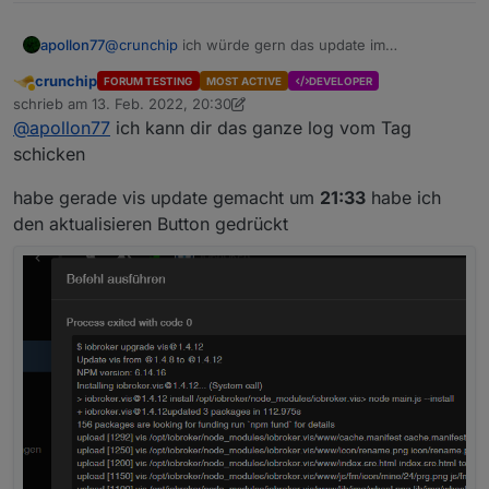
apollon77
@
crunchip
ich würde gern das update im
Log sehen (an sich ist das immer mit drin) und auch
crunchip
FORUM TESTING
MOST ACTIVE
DEVELOPER
die zeitlichen Zusammenhänge des Updates mit dem
Abwesend
schrieb am
13. Feb. 2022, 20:30
Adapter start der da gezickt hat.
zuletzt editiert von crunchip
@
apollon77
ich kann dir das ganze log vom Tag
schicken
habe gerade vis update gemacht um
21:33
habe ich
den aktualisieren Button gedrückt