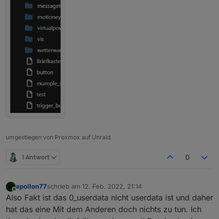
umgestiegen von Proxmox auf Unraid
1 Antwort
0
apollon77
schrieb am
12. Feb. 2022, 21:14
zuletzt editiert von
Offline
Also Fakt ist das 0_userdata nicht userdata ist und daher
hat das eine Mit dem Anderen doch nichts zu tun. Ich