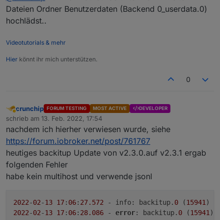
dann löschen und Ende.
Dateien Ordner Benutzerdaten (Backend 0_userdata.0)
da is nix drin, ich kenne dieses Verzeichnis nicht und
hochlädst..
wüsste auch gar nicht woher das kam, werde ich
löschen
@
foxriver76
sagte in
js-controller 4.0 jetzt im
BETA/LATEST!
:
Videotutorials & mehr
ja passt doch alles
Hier
könnt ihr mich unterstützen.
0
also gibt es kein
0_userdata.0
im Pfad
/opt/iobroker/iobroker-data/files/
?
crunchip
FORUM TESTING
MOST ACTIVE
DEVELOPER
Abwesend
schrieb am
13. Feb. 2022, 17:54
zuletzt editiert von
nachdem ich hierher verwiesen wurde, siehe
https://forum.iobroker.net/post/761767
heutiges backitup Update von v2.3.0.auf v2.3.1 ergab
folgenden Fehler
habe kein multihost und verwende jsonl
2022
-
02
-
13
17
:
06
:
27.572
 - info: backitup.
0
 (
15941
2022
-
02
-
13
17
:
06
:
28.086
 - 
error
: backitup.
0
 (
15941
) 