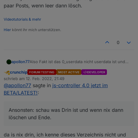
paar Posts, wenn leer dann lösch.
Videotutorials & mehr
Hier
könnt ihr mich unterstützen.
0
apollon77
Also Fakt ist das 0_userdata nicht userdata ist und
daher hat das eine Mit dem Anderen doch nichts zu
crunchip
FORUM TESTING
MOST ACTIVE
DEVELOPER
tun. Ich tippe ja das du vllt früher mal manuell
Abwesend
schrieb am
12. Feb. 2022, 21:49
Dateien in einem solchen Verzeichnis hattest (kann
zuletzt editiert von
@
apollon77
sagte in
js-controller 4.0 jetzt im
das vllt sein?). Ansonsten: schau was Drin ist und
wenn nix dann löschen und Ende.
BETA/LATEST!
:
Ansonsten: schau was Drin ist und wenn nix dann
löschen und Ende.
da is nix drin, ich kenne dieses Verzeichnis nicht und