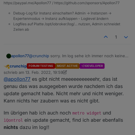
info meldungen weggelassen
https://paypal.me/Apollon77 / https://github.com/sponsors/Apollon77
ganze Fassung
Debug-Log für Instanz einschalten? Admin -> Instanzen ->
2022-02-13 17:00:00.595 - info: javascript.0
Expertenmodus -> Instanz aufklappen - Loglevel ändern
2022-02-13 17:05:07.110 - info: backitup.0 (
Logfiles auf Platte /opt/iobroker/log/… nutzen, Admin schneidet
2022-02-13 17:05:07.135 - info: backitup.0 (
Zeilen ab
2022-02-13 17:05:07.137 - info: backitup.0 (1
1
2022-02-13 17:05:07.139 - info: backitup.0 (
2022-02-13 17:06:00.320 - info: javascript.0
2022-02-13 17:06:04.699 - info: javascript.0
2022-02-13 17:06:04.707 - info: javascript.0
apollon77
@
crunchip
sorry. Im log sehe ich immer noch keinen
2022-02-13 17:06:04.708 - info: javascript.0
install oder Update drin. Bitte meeeeeeeeeehr log
crunchip
2022-02-13 17:06:27.572 - info: backitup.0 (
FORUM TESTING
MOST ACTIVE
DEVELOPER
Abwesend
schrieb am
13. Feb. 2022, 19:59
2022-02-13 17:06:28.086 - error: backitup.0 
zuletzt editiert von crunchip
2022-02-13 17:06:28.089 - error: backitup.0 
@
apollon77
es gibt nicht meeeeeeeeeeehr, das ist
2022-02-13 17:06:28.090 - error: backitup.0 
genau das was ausgegeben wurde nachdem ich das
2022-02-13 17:06:28.092 - error: backitup.0 
update gemacht habe. Nicht mehr und nicht weniger.
at Redis. (/opt/iobroker/node_modules/@iobro
Kann nichts her zaubern was es nicht gibt.
at processTicksAndRejections (internal/proces
2022-02-13 17:06:28.093 - error: backitup.0 
Im übrigen hab ich auch noch
und
2022-02-13 17:06:33.341 - info: backitup.0 (
metro widget
2022-02-13 17:06:33.540 - info: backitup.0 (
ein update gemacht, find ich aber ebenfalls
ìQontrol
2022-02-13 17:08:00.508 - info: javascript.0
nichts
dazu im log!!