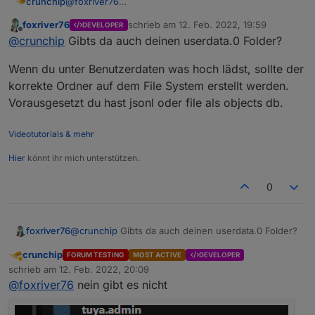
crunchip
@
foxriver76
foxriver76
schrieb am
12. Feb. 2022, 19:59
DEVELOPER
zuletzt editiert von
Offline
@
crunchip
Gibts da auch deinen userdata.0 Folder?
Wenn du unter Benutzerdaten was hoch lädst, sollte der
korrekte Ordner auf dem File System erstellt werden.
Vorausgesetzt du hast jsonl oder file als objects db.
Videotutorials & mehr
Hier
könnt ihr mich unterstützen.
0
@
crunchip
Gibts da auch deinen userdata.0 Folder?
foxriver76
crunchip
FORUM TESTING
MOST ACTIVE
DEVELOPER
Wenn du unter Benutzerdaten was hoch lädst, sollte
Abwesend
schrieb am
12. Feb. 2022, 20:09
der korrekte Ordner auf dem File System erstellt
zuletzt editiert von
@
foxriver76
nein gibt es nicht
werden. Vorausgesetzt du hast jsonl oder file als
objects db.