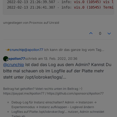
2022-02-13 21:26:39.507 - info:
vis.0
(10545)
vis
li
2022-02-13 21:26:41.307 - info:
vis.0
(10545)
Termin
umgestiegen von Proxmox auf Unraid
0
@
apollon77
ich kann dir das ganze log vom Tag
crunchip
schicken
apollon77
schrieb am
13. Feb. 2022, 20:36
habe gerade vis update gemacht um
21:33
habe ich
zuletzt editiert von
Offline
@
crunchip
Ist dad das Log aus dem Admin? Kannst Du
den aktualisieren Button gedrückt
log dazu
bitte mal schauen ob im Logfile auf der Platte mehr
steht unter /opt/iobroker/logs/...
2022-02-13 21:25:12.293 - info: vis.0 (10029
2022-02-13 21:25:12.451 - info: vis.0 (10029)
Beitrag hat geholfen? Votet rechts unten im Beitrag :-)
2022-02-13 21:25:19.794 - info: vis.0 (10029
https://paypal.me/Apollon77 / https://github.com/sponsors/Apollon77
2022-02-13 21:25:20.195 - info: vis.0 (10029
2022-02-13 21:25:26.571 - info: javascript.0
Debug-Log für Instanz einschalten? Admin -> Instanzen ->
2022-02-13 21:25:26.574 - info: javascript.0
Expertenmodus -> Instanz aufklappen - Loglevel ändern
2022-02-13 21:25:26.575 - info: javascript.0
Logfiles auf Platte /opt/iobroker/log/… nutzen, Admin schneidet
2022-02-13 21:25:31.456 - info: javascript.0
Zeilen ab