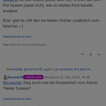
File System passt nicht, wie im letzten Post bereits
erwähnt.
Bzw. gibt es villt den korrekten Ordner zusätzlich zum
falschen ;-)
Videotutorials & mehr
Hier
könnt ihr mich unterstützen.
0
..
@
foxriver76
sagte in
js-controller 4.0 jetzt im
crunchip
BETA/LATEST!
:
foxriver76
schrieb am
12. Feb. 2022, 19:36
DEVELOPER
zuletzt editiert von
Offline
hast du ihn selbst erstellt?
@
crunchip
Zeig doch mal ein Screenshot vom Admin
"Reiter Dateien"
na eben nicht, deshalb war meine Eingangsfrage
Videotutorials & mehr
aber @dignix hatte recht, ist tatsächlich in diesem