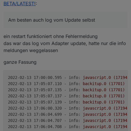
besten auch log vom Update selbst. Ist zu arg
BETA/LATEST!
:
gekürzt
Am besten auch log vom Update selbst
ein restart funktioniert ohne Fehlermeldung
das war das log vom Adapter update, hatte nur die info
meldungen weggelassen
ganze Fassung
2022-02-13 17:00:00.595 - info:
javascript.0
(17194)
2022-02-13 17:05:07.110 - info:
backitup.0
(17701)
G
2022-02-13 17:05:07.135 - info:
backitup.0
(17701)
c
2022-02-13 17:05:07.137 - info:
backitup.0
(17701)
t
2022-02-13 17:05:07.139 - info:
backitup.0
(17701)
T
2022-02-13 17:06:00.320 - info:
javascript.0
(17194)
2022-02-13 17:06:04.699 - info:
javascript.0
(17194)
2022-02-13 17:06:04.707 - info:
javascript.0
(17194)
2022-02-13 17:06:04.708 - info:
javascript.0
(17194)