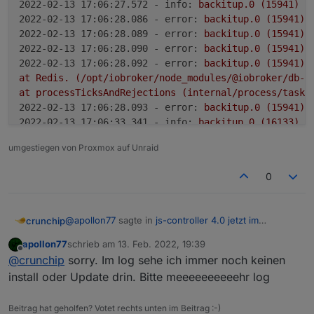
2022-02-13 17:06:27.572 - info:
backitup.0
(15941)
T
2022-02-13 17:06:28.086 - error:
backitup.0
(15941)
2022-02-13 17:06:28.089 - error:
backitup.0
(15941)
2022-02-13 17:06:28.090 - error:
backitup.0
(15941)
2022-02-13 17:06:28.092 - error:
backitup.0
(15941)
at
Redis.
(/opt/iobroker/node_modules/@iobroker/db-s
at
processTicksAndRejections
(internal/process/task_
2022-02-13 17:06:28.093 - error:
backitup.0
(15941)
2022-02-13 17:06:33.341 - info:
backitup.0
(16133)
s
2022-02-13 17:06:33.540 - info:
backitup.0
(16133)
 [
umgestiegen von Proxmox auf Unraid
2022-02-13 17:08:00.508 - info:
javascript.0
(17194)
2022-02-13 17:08:00.517 - info:
javascript.0
(17194)
0
@
apollon77
sagte in
js-controller 4.0 jetzt im
crunchip
BETA/LATEST!
:
apollon77
schrieb am
13. Feb. 2022, 19:39
zuletzt editiert von
Offline
Am besten auch log vom Update selbst
@
crunchip
sorry. Im log sehe ich immer noch keinen
install oder Update drin. Bitte meeeeeeeeeehr log
ein restart funktioniert ohne Fehlermeldung
das war das log vom Adapter update, hatte nur die
Beitrag hat geholfen? Votet rechts unten im Beitrag :-)