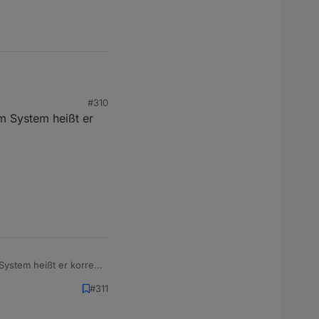
#310
em System heißt er
System heißt er korrekt
#311