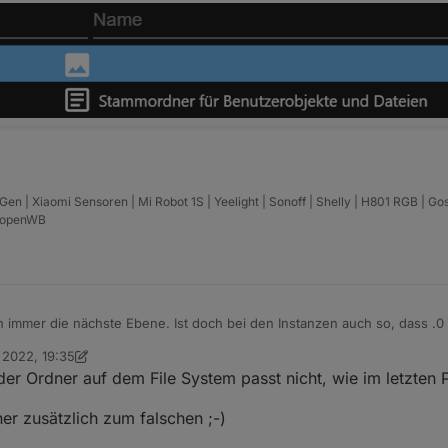
 | Xiaomi Sensoren | Mi Robot 1S | Yeelight | Sonoff | Shelly | H801 RGB | Go
| openWB
h immer die nächste Ebene. Ist doch bei den Instanzen auch so, dass .0
 2022, 19:35
 Sieht bei mir auch so aus.
 foxriver76
2. Dez. 2022, 20:36
er Ordner auf dem File System passt nicht, wie im letzten P
ner zusätzlich zum falschen ;-)