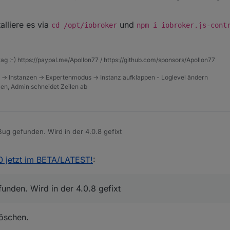
an den update erzwingen?
alliere es via
und
cd /opt/iobroker
npm i iobroker.js-cont
rag :-) https://paypal.me/Apollon77 / https://github.com/sponsors/Apollon77
 -> Instanzen -> Expertenmodus -> Instanz aufklappen - Loglevel ändern
tzen, Admin schneidet Zeilen ab
ug gefunden. Wird in der 4.0.8 gefixt
.0 jetzt im BETA/LATEST!
:
nden. Wird in der 4.0.8 gefixt
löschen.