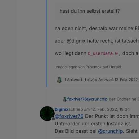
hast du ihn selbst erstellt?
na eben nicht, deshalb war meine E
aber @dignix hatte recht, ist tatsä
wo liegt dann
, doch a
0_userdata.0
umgestiegen von Proxmox auf Unraid
1 Antwort
Letzte Antwort
12. Feb. 2022,
foxriver76
@
crunchip
der Ordner heiß
0_userdata.0
Diginix
schrieb am
12. Feb. 2022, 19:34
zuletzt editiert von
@
foxriver76
Der Punkt ist doch imme
Offline
Unterorder der ersten Instanz ist.
Das Bild passt bei
@
crunchip
. Sieht