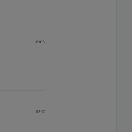
#306
t. Please remove directory!

#307