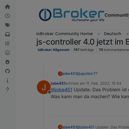
Weiter zum Inhalt
Communit
ioBroker Community Home
Deutsch
js-controller 4.0 jetzt i
ioBroker Allgemein
747
beiträge
70
kommentatore
@
apollon77
jobe451
J
jobe451
schrieb am
11. Feb. 2022, 15:54
J
Also bei mir kommt dieser N
zuletzt editiert von
@
jobe451
Update: Das Problem ist o
Offline
Was kann man da machen? Wie kan
jobe451
@
jobe451
Update: Das Problem
J