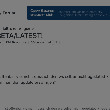
y Forum
ioBroker Allgemein
m BETA/LATEST!
n
274.6k
aufrufe
60
beobachtet
PM nicht-gefunden-package.json Fehler immer noch, mit ws 4.0.8
ffenbar vielmehr, dass ich den ws selber nicht ugedated kri
n man den update erzwingen?
 ist offenbar vielmehr, dass ich den ws selber nicht ugedated kriege a