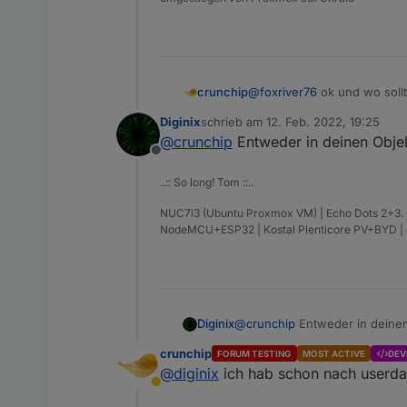
crunchip
@
foxriver76
ok und wo sollt
Diginix
schrieb am
12. Feb. 2022, 19:25
zuletzt editiert von
@
crunchip
Entweder in deinen Objekt
Offline
..:: So long! Tom ::..
NUC7i3 (Ubuntu Proxmox VM) | Echo Dots 2+3. Gen
NodeMCU+ESP32 | Kostal Plenticore PV+BYD 
Diginix
@
crunchip
Entweder in deinen 
crunchip
FORUM TESTING
MOST ACTIVE
DEV
@
diginix
ich hab schon nach userdat
Abwesend