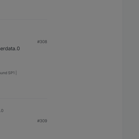
#308
serdata.0
sund SP1 |
.0
#309