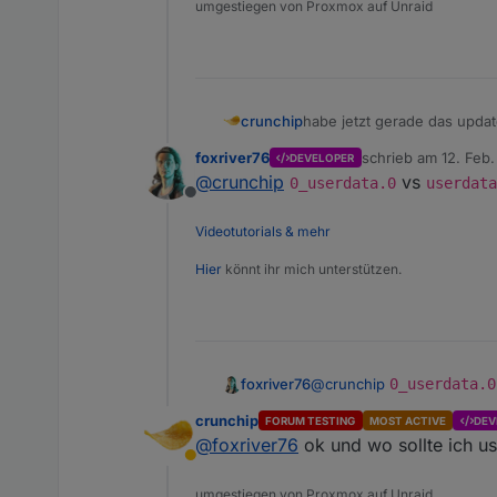
umgestiegen von Proxmox auf Unraid
habe jetzt gerade das updat
crunchip
was ich aber nun nicht vers
foxriver76
schrieb am
12. Feb.
DEVELOPER
The following notifica
zuletzt editiert von
@
crunchip
vs
0_userdata.0
userdata
- Ignoring Directory "
Offline
Videotutorials & mehr
Hier
könnt ihr mich unterstützen.
foxriver76
@
crunchip
0_userdata.0
crunchip
FORUM TESTING
MOST ACTIVE
DEV
@
foxriver76
ok und wo sollte ich us
Abwesend
umgestiegen von Proxmox auf Unraid