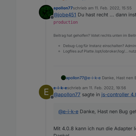
man da machen? Wie kann m
apollon77
schrieb am
11. Feb. 2022, 15:55
zuletzt editiert von
@
jobe451
Du hast recht ... dann inst
Offline
production
Beitrag hat geholfen? Votet rechts unten im Beit
Debug-Log für Instanz einschalten? Admin
Logfiles auf Platte /opt/iobroker/log/… nu
apollon77
@
e-i-k-e
Danke, Hast nen B
e-i-k-e
schrieb am
11. Feb. 2022, 19:56
E
zuletzt editiert von
@
apollon77
sagte in
js-controller 4
Offline
@
e-i-k-e
Danke, Hast nen Bug gefu
Mit 4.0.8 kann ich nun die Adapter 
Danke!