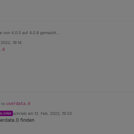
e von 4.0.5 auf 4.0.8 gemacht
tehe, was ist damit gemeint?
 2022, 19:14
tions happened during sync:

.0
userdata.0" because officially not created as meta objec
vs
userdata.0
schrieb am
12. Feb. 2022, 19:23
ELOPER
zuletzt editiert von
erdata.0 finden