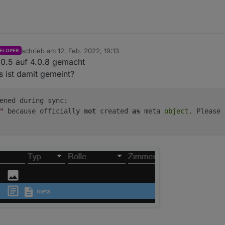
schrieb am
12. Feb. 2022, 19:13
ELOPER
zuletzt editiert von
.0.5 auf 4.0.8 gemacht
s ist damit gemeint?
ened during sync:

"
 because officially 
not
 created 
as
 meta 
object
. Please 