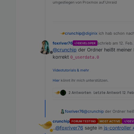
umgestiegen von Proxmox auf Unraid
crunchip
@
diginix
ich hab schon nach
foxriver76
schrieb am
12. Feb.
DEVELOPER
zuletzt editiert von
@
crunchip
der Ordner heißt meiner M
Offline
korrekt
0_userdata.0
Videotutorials & mehr
Hier
könnt ihr mich unterstützen.
2 Antworten
Letzte Antwort
12. Feb
foxriver76
@
crunchip
der Ordner heiß
0_userdata.0
crunchip
FORUM TESTING
MOST ACTIVE
DEV
..
@
foxriver76
sagte in
js-controller
Abwesend