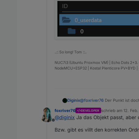
..:: So long! Tom ::..
NUC7i3 (Ubuntu Proxmox VM) | Echo Dots 2+3. Gen
NodeMCU+ESP32 | Kostal Plenticore PV+BYD 
Diginix
@
foxriver76
Der Punkt ist doc
ersten Instanz ist.
foxriver76
schrieb am
12. Feb.
DEVELOPER
Das Bild passt bei
@
crunchip
.
zuletzt editiert von
@
diginix
Ja das Objekt passt, aber d
Offline
Bzw. gibt es villt den korrekten Ord