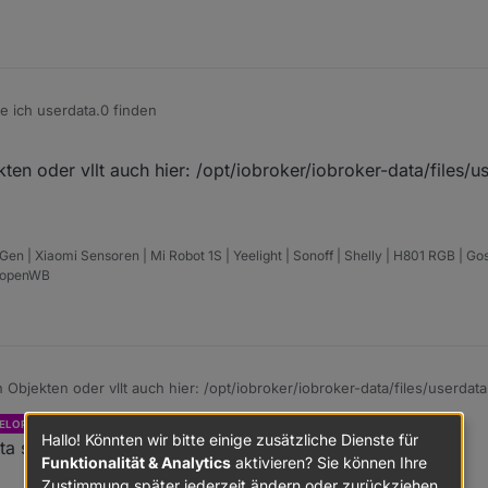
e ich userdata.0 finden
en oder vllt auch hier: /opt/iobroker/iobroker-data/files/u
 | Xiaomi Sensoren | Mi Robot 1S | Yeelight | Sonoff | Shelly | H801 RGB | Go
| openWB
Objekten oder vllt auch hier: /opt/iobroker/iobroker-data/files/userdata
schrieb am
12. Feb. 2022, 19:27
ELOPER
zuletzt editiert von
Hallo! Könnten wir bitte einige zusätzliche Dienste für
a suchen lassen, findet aber nichts
Funktionalität & Analytics
aktivieren? Sie können Ihre
Zustimmung später jederzeit ändern oder zurückziehen.