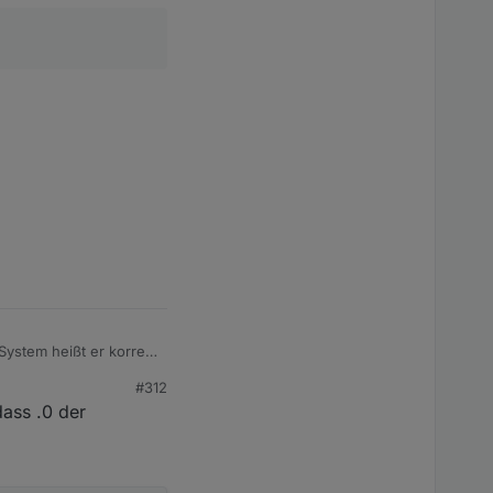
System heißt er korrekt
#312
dass .0 der