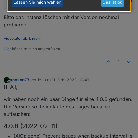
(focriver76) allow instance deletion 
when
 execute
Lassen Sie mich wählen
Das ist ok
Bitte das Instanz löschen mit der Version nochmal
probieren.
Videotutorials & mehr
Hier
könnt ihr mich unterstützen.
1
apollon77
schrieb am
11. Feb. 2022, 10:49
zuletzt editiert von
Offline
Hi All,
wir haben noch ein paar Dinge für eine 4.0.8 gefunden.
DIe Version sollte im laufe des Tages bei allen
auftauchen:
4.0.8 (2022-02-11)
(AlCalzone) Prevent issues when backup interval is