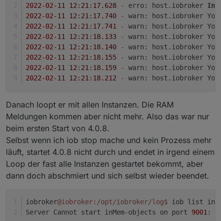
passiert nix. Aber ja. Müsste man mal überlegen wie
nicht darauf achtet nachher mehrere BackitUp
2022
-02
-11
12
:
21
:
17.628
-
 erro: host.iobroker 
In
 
man das erkennen könnte
Instanzen hat die Zeitgleich Backups machen
2022
-02
-11
12
:
21
:
17.740
-
 warn: host.iobroker You
oder so.
2022
-02
-11
12
:
21
:
17.741
-
 warn: host.iobroker You
2022
-02
-11
12
:
21
:
18.133
-
 warn: host.iobroker You
2022
-02
-11
12
:
21
:
18.140
-
 warn: host.iobroker You
2022
-02
-11
12
:
21
:
18.155
-
 warn: host.iobroker You
2022
-02
-11
12
:
21
:
18.159
-
 warn: host.iobroker You
2022
-02
-11
12
:
21
:
18.212
-
 warn: host.iobroker You
Danach loopt er mit allen Instanzen. Die RAM
Meldungen kommen aber nicht mehr. Also das war nur
beim ersten Start von 4.0.8.
Selbst wenn ich iob stop mache und kein Prozess mehr
läuft, startet 4.0.8 nicht durch und endet in irgend einem
Loop der fast alle Instanzen gestartet bekommt, aber
dann doch abschmiert und sich selbst wieder beendet.
iobroker
@iobroker
:/opt/iobroker/log
$ 
iob list ins
Server Cannot start inMem-objects on port 
9001
: F