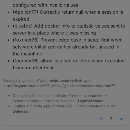
configured with invalid values
(Apollon77) Correctly return null when a session is
expired
(bluefox) Add docker info to statistic values sent to
server in a place where it was missing
(foxriver76) Prevent edge case in setup first when
sets were initialized earlier already but unused in
the meantime
(focriver76) allow instance deletion when executed
from an other host
Beitrag hat geholfen? Votet rechts unten im Beitrag :-)
https://paypal.me/Apollon77 / https://github.com/sponsors/Apollon77
Debug-Log für Instanz einschalten? Admin -> Instanzen ->
Expertenmodus -> Instanz aufklappen - Loglevel ändern
Logfiles auf Platte /opt/iobroker/log/… nutzen, Admin schneidet
Zeilen ab
2