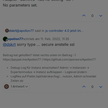
No parameters set.
0
@
apollon77
said in
js-controller 4.0 jetzt im
dskrt
D
BETA/LATEST!
:
apollon77
schrieb am
11. Feb. 2022, 11:35
zuletzt editiert von
Offline
iobroker set admin.0 --ssl false
@
dskrt
sorry type ... secure anstelle ssl
Beitrag hat geholfen? Votet rechts unten im Beitrag :-)
Danke,habe aber dann diese Meldung
https://paypal.me/Apollon77 / https://github.com/sponsors/Apollon77
iobroker set admin.0 --ssl false
Debug-Log für Instanz einschalten? Admin -> Instanzen ->
Adapter "admin.0" has no setting "ssl".
Expertenmodus -> Instanz aufklappen - Loglevel ändern
No parameters set.
Logfiles auf Platte /opt/iobroker/log/… nutzen, Admin schneidet
Zeilen ab
D
1 Antwort
0