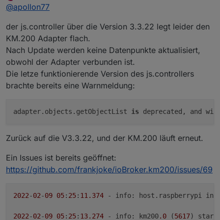
zuletzt editiert von knopers1
2. Nov. 2022, 05:17
Offline
@
apollon77
der js.controller über die Version 3.3.22 legt leider den
KM.200 Adapter flach.
Nach Update werden keine Datenpunkte aktualisiert,
obwohl der Adapter verbunden ist.
Die letze funktionierende Version des js.controllers
brachte bereits eine Warnmeldung:
adapter.objects.getObjectList 
is
 deprecated, and wil
Zurück auf die V3.3.22, und der KM.200 läuft erneut.
Ein Issues ist bereits geöffnet:
https://github.com/frankjoke/ioBroker.km200/issues/69
2022
-
02
-
09
05
:
25
:
11.374
 - 
info
: host.
raspberrypi
 ins
2022
-
02
-
09
05
:
25
:
13.274
 - 
info
: km200
.0
 (
5617
) start