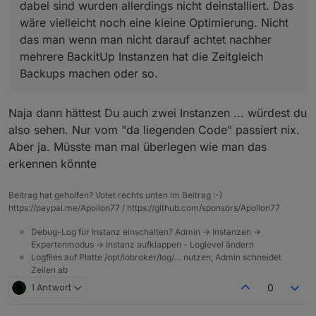
dabei sind wurden allerdings nicht deinstalliert. Das
Raspi Imager bespielt.
Adapter/Instanzen welche bei der
nachinstalliert werden müssen und das
wäre vielleicht noch eine kleine Optimierung. Nicht
per einzeiler iob installiert
Grundinstallation dabei sind wurden allerdings
automatisch tun
Admin geht
nicht deinstalliert. Das wäre vielleicht noch eine
das man wenn man nicht darauf achtet nachher
mit iob setup custom daraus einen Slave gemacht
kleine Optimierung. Nicht das man wenn man nicht
mehrere BackitUp Instanzen hat die Zeitgleich
iob gestoppt und JS 4.0.7 update
darauf achtet nachher mehrere BackitUp Instanzen
Backups machen oder so.
iob start und bisschen gewartet, dann wurden alle
hat die Zeitgleich Backups machen oder so.
Adapter/Instanzen installiert und laufen.
Naja dann hättest Du auch zwei Instanzen ... würdest du
also sehen. Nur vom "da liegenden Code" passiert nix.
Aber ja. Müsste man mal überlegen wie man das
erkennen könnte
Beitrag hat geholfen? Votet rechts unten im Beitrag :-)
https://paypal.me/Apollon77 / https://github.com/sponsors/Apollon77
Debug-Log für Instanz einschalten? Admin -> Instanzen ->
Expertenmodus -> Instanz aufklappen - Loglevel ändern
Logfiles auf Platte /opt/iobroker/log/… nutzen, Admin schneidet
Zeilen ab
1 Antwort
0