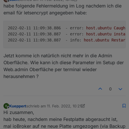
zuletzt editiert von Negalein
2. Nov. 2022, 11:57
Offline
habe folgende Fehlermeldung im Log nachdem ich die
email für letsencrypt angegeben habe:
2022-02-11 11:09:38.886  - error:
host.ubuntu
Caught
2022-02-11 11:09:38.887  - error:
host.ubuntu
instan
2022-02-11 11:09:38.887  - info:
host.ubuntu
Restart
Jetzt komme ich natürlich nicht mehr in die Admin
Oberfläche. Wie kann ich diese Parameter im Setup der
Web.admin Oberfläche per terminal wieder
herausnehmen ?
0
Kueppert
schrieb am
11. Feb. 2022, 10:21
K
zuletzt editiert von Kueppert
2. Nov. 2022, 11:30
Offline
Hi zusammen,
hab heute, nachdem meine Festplatte abgeraucht ist,
mal ioBroker auf ne neue Platte umgezogen (via Backup