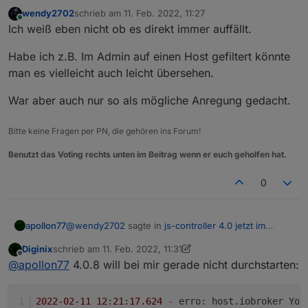
wendy2702
schrieb am
11. Feb. 2022, 11:27
zuletzt editiert von
Online
Ich weiß eben nicht ob es direkt immer auffällt.
Habe ich z.B. Im Admin auf einen Host gefiltert könnte
man es vielleicht auch leicht übersehen.
War aber auch nur so als mögliche Anregung gedacht.
Bitte keine Fragen per PN, die gehören ins Forum!
Benutzt das Voting rechts unten im Beitrag wenn er euch geholfen hat.
0
@
wendy2702
sagte in
js-controller 4.0 jetzt im
apollon77
BETA/LATEST!
:
Diginix
schrieb am
11. Feb. 2022, 11:31
zuletzt editiert von Diginix
2. Nov. 2022, 12:35
Offline
Adapter/Instanzen welche bei der
@
apollon77
4.0.8 will bei mir gerade nicht durchstarten:
Grundinstallation dabei sind wurden allerdings
Naja dann hättest Du auch zwei Instanzen ... würdest
nicht deinstalliert. Das wäre vielleicht noch eine
du also sehen. Nur vom "da liegenden Code"
2022
-02
-11
12
:
21
:
17.624
-
 erro: host.iobroker You
kleine Optimierung. Nicht das man wenn man