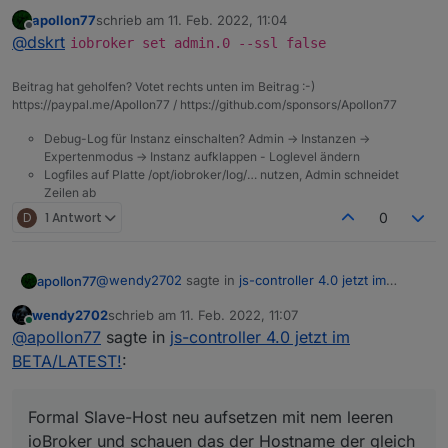
apollon77
schrieb am
11. Feb. 2022, 11:04
zuletzt editiert von
Offline
@
dskrt
iobroker set admin.0 --ssl false
Beitrag hat geholfen? Votet rechts unten im Beitrag :-)
https://paypal.me/Apollon77 / https://github.com/sponsors/Apollon77
Debug-Log für Instanz einschalten? Admin -> Instanzen ->
Expertenmodus -> Instanz aufklappen - Loglevel ändern
Logfiles auf Platte /opt/iobroker/log/… nutzen, Admin schneidet
Zeilen ab
D
1 Antwort
0
@
wendy2702
sagte in
js-controller 4.0 jetzt im
apollon77
BETA/LATEST!
:
wendy2702
schrieb am
11. Feb. 2022, 11:07
zuletzt editiert von
Online
Sollte die oder 4.0.6 schon im latest sichtbar
@
apollon77
sagte in
js-controller 4.0 jetzt im
sein?
BETA/LATEST!
:
Naja eher die 4.0.7 inzwischen :-) Aber ja ... sollte
eins von beiden. Ggf
iob update
Formal Slave-Host neu aufsetzen mit nem leeren
Noch ne Frage. Wie läuft unter JS4.x ein
ioBroker und schauen das der Hostname der gleich
Restore eines Slaves?