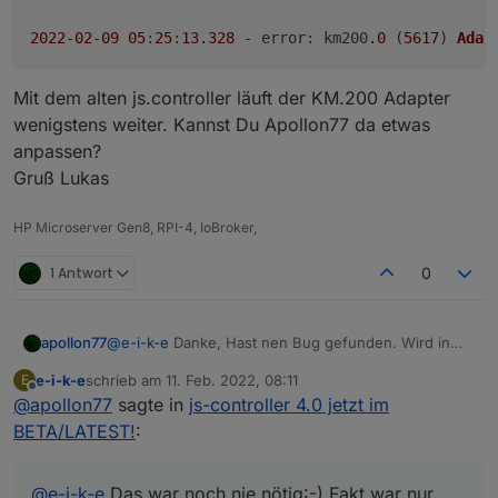
2022
-
02
-
09
05
:
25
:
13.328
 - 
error
: km200
.0
 (
5617
) 
Adap
Mit dem alten js.controller läuft der KM.200 Adapter
wenigstens weiter. Kannst Du Apollon77 da etwas
anpassen?
Gruß Lukas
HP Microserver Gen8, RPI-4, IoBroker,
1 Antwort
0
apollon77
@
e-i-k-e
Danke, Hast nen Bug gefunden. Wird in
der 4.0.8 gefixt
e-i-k-e
schrieb am
11. Feb. 2022, 08:11
E
zuletzt editiert von
Offline
@
apollon77
sagte in
js-controller 4.0 jetzt im
BETA/LATEST!
:
@
e-i-k-e
Das war noch nie nötig:-) Fakt war nur