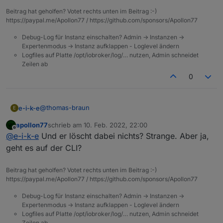
Beitrag hat geholfen? Votet rechts unten im Beitrag :-)
https://paypal.me/Apollon77 / https://github.com/sponsors/Apollon77
Debug-Log für Instanz einschalten? Admin -> Instanzen ->
Expertenmodus -> Instanz aufklappen - Loglevel ändern
Logfiles auf Platte /opt/iobroker/log/… nutzen, Admin schneidet
Zeilen ab
0
@
thomas-braun
e-i-k-e
E
apollon77
schrieb am
10. Feb. 2022, 22:00
Dauerschleife:
zuletzt editiert von
Offline
@
e-i-k-e
Und er löscht dabei nichts? Strange. Aber ja,
geht es auf der CLI?
Beitrag hat geholfen? Votet rechts unten im Beitrag :-)
https://paypal.me/Apollon77 / https://github.com/sponsors/Apollon77
Debug-Log für Instanz einschalten? Admin -> Instanzen ->
Expertenmodus -> Instanz aufklappen - Loglevel ändern
Logfiles auf Platte /opt/iobroker/log/… nutzen, Admin schneidet
Zeilen ab