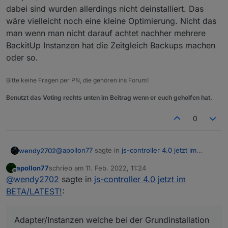
dabei sind wurden allerdings nicht deinstalliert. Das
wäre vielleicht noch eine kleine Optimierung. Nicht das
man wenn man nicht darauf achtet nachher mehrere
BackitUp Instanzen hat die Zeitgleich Backups machen
oder so.
Bitte keine Fragen per PN, die gehören ins Forum!
Benutzt das Voting rechts unten im Beitrag wenn er euch geholfen hat.
0
@
apollon77
sagte in
js-controller 4.0 jetzt im
wendy2702
BETA/LATEST!
:
apollon77
schrieb am
11. Feb. 2022, 11:24
zuletzt editiert von
Offline
Formal Slave-Host neu aufsetzen mit nem
@
wendy2702
sagte in
js-controller 4.0 jetzt im
leeren ioBroker und schauen das der
BETA/LATEST!
:
Zur Info:
Hostname der gleich ist wie früher!! Dann
den Host via "iob setup custom" (oder mit mh
habe einen PI3 als Slave.
browse) an den Master verbinden. Dann
Adapter/Instanzen welche bei der Grundinstallation
8GB Industrie SD Karte mit 64bit Bulleye lite per
sollte der Slave merken welche Adapter