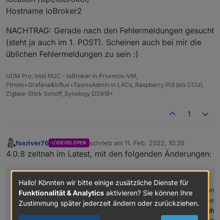
Hostname ioBroker2
NACHTRAG: Gerade nach den Fehlermeldungen gesucht
(steht ja auch im 1. POST). Scheinen auch bei mir die
üblichen Fehlermeldungen zu sein :)
UDM Pro, Intel NUC - ioBroker in Proxmox-VM,
PiHole+Grafana&Influx+TasmoAdmin in LXCs, Raspberry Pi3 (als CCU),
Zigbee-Stick Sonoff, Synology DS918+
1
foxriver76
schrieb am
11. Feb. 2022, 10:35
DEVELOPER
zuletzt editiert von
Offline
4.0.8 zeitnah im Latest, mit den folgenden Änderungen:
(AlCalzone) Prevent issues 
when
 backup 
interval
i
Hallo! Könnten wir bitte einige zusätzliche Dienste für
(Apollon77) Correctly 
return
null
when
 a session 
Funktionalität & Analytics
aktivieren? Sie können Ihre
(bluefox) 
Add
 docker info 
to
 statistic 
values
 sen
Zustimmung später jederzeit ändern oder zurückziehen.
(foxriver76) Prevent edge 
case
in
 setup 
first
whe