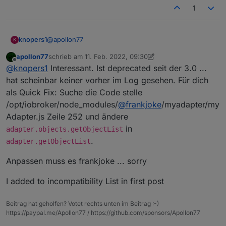
1
@
apollon77
knopers1
K
apollon77
schrieb am
11. Feb. 2022, 09:30
der js.controller über die Version 3.3.22 legt leider
zuletzt editiert von apollon77
2. Nov. 2022, 10:36
Offline
@
knopers1
Interessant. Ist deprecated seit der 3.0 ...
den KM.200 Adapter flach.
Nach Update werden keine Datenpunkte aktualisiert,
hat scheinbar keiner vorher im Log gesehen. Für dich
obwohl der Adapter verbunden ist.
als Quick Fix: Suche die Code stelle
Zurück auf die V3.3.22, und der KM.200 läuft erneut.
Die letze funktionierende Version des js.controllers
/opt/iobroker/node_modules/
@
frankjoke
/myadapter/my
brachte bereits eine Warnmeldung:
Ein Issues ist bereits geöffnet:
Adapter.js Zeile 252 und ändere
https://github.com/frankjoke/ioBroker.km200/issues/
in
adapter.objects.getObjectList
69
2022-02-09 05:25:11.374 - info: host.raspber
.
adapter.getObjectList
Mit dem alten js.controller läuft der KM.200 Adapter
2022-02-09 05:25:13.274 - info: km200.0 (561
Anpassen muss es frankjoke ... sorry
wenigstens weiter. Kannst Du Apollon77 da etwas
anpassen?
I added to incompatibility List in first post
Gruß Lukas
Beitrag hat geholfen? Votet rechts unten im Beitrag :-)
https://paypal.me/Apollon77 / https://github.com/sponsors/Apollon77