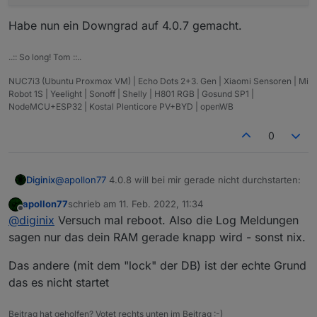
Habe nun ein Downgrad auf 4.0.7 gemacht.
..:: So long! Tom ::..
NUC7i3 (Ubuntu Proxmox VM) | Echo Dots 2+3. Gen | Xiaomi Sensoren | Mi
Robot 1S | Yeelight | Sonoff | Shelly | H801 RGB | Gosund SP1 |
NodeMCU+ESP32 | Kostal Plenticore PV+BYD | openWB
0
@
apollon77
4.0.8 will bei mir gerade nicht durchstarten:
Diginix
apollon77
schrieb am
11. Feb. 2022, 11:34
2022-02-11 12:21:17.624 - erro: host.iobroker 
zuletzt editiert von
Offline
@
diginix
Versuch mal reboot. Also die Log Meldungen
2022-02-11 12:21:17.628 - erro: host.iobroker 
Danach loopt er mit allen Instanzen. Die RAM
2022-02-11 12:21:17.740 - warn: host.iobroker 
sagen nur das dein RAM gerade knapp wird - sonst nix.
Meldungen kommen aber nicht mehr. Also das war nur
2022-02-11 12:21:17.741 - warn: host.iobroker 
beim ersten Start von 4.0.8.
iobroker@iobroker:/opt/iobroker/log$ iob list i
2022-02-11 12:21:18.133 - warn: host.iobroker 
Das andere (mit dem "lock" der DB) ist der echte Grund
Selbst wenn ich iob stop mache und kein Prozess mehr
2022-02-11 12:21:18.140 - warn: host.iobroker 
das es nicht startet
Habe nun ein Downgrad auf 4.0.7 gemacht.
läuft, startet 4.0.8 nicht durch und endet in irgend
2022-02-11 12:21:18.155 - warn: host.iobroker 
einem Loop der fast alle Instanzen gestartet bekommt,
2022-02-11 12:21:18.159 - warn: host.iobroker 
aber dann doch abschmiert und sich selbst wieder
Beitrag hat geholfen? Votet rechts unten im Beitrag :-)