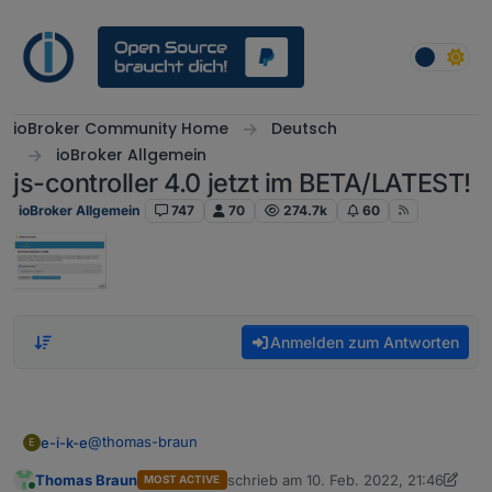
Weiter zum Inhalt
ioBroker Community Home
Deutsch
ioBroker Allgemein
js-controller 4.0 jetzt im BETA/LATEST!
ioBroker Allgemein
747
70
274.7k
60
Anmelden zum Antworten
@
thomas-braun
e-i-k-e
E
Thomas Braun
schrieb am
10. Feb. 2022, 21:46
MOST ACTIVE
Dauerschleife:
zuletzt editiert von Thomas Braun
2. O