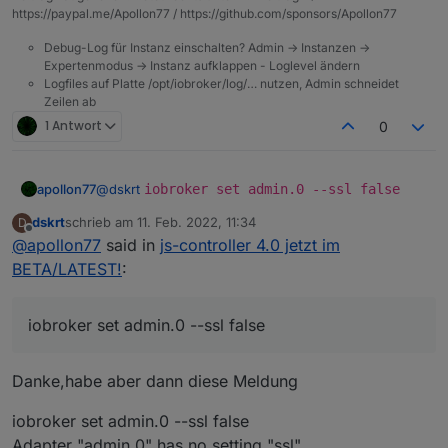
beendet.
https://paypal.me/Apollon77 / https://github.com/sponsors/Apollon77
Debug-Log für Instanz einschalten? Admin -> Instanzen ->
Expertenmodus -> Instanz aufklappen - Loglevel ändern
Logfiles auf Platte /opt/iobroker/log/… nutzen, Admin schneidet
Zeilen ab
1 Antwort
0
apollon77
@
dskrt
iobroker set admin.0 --ssl false
dskrt
schrieb am
11. Feb. 2022, 11:34
D
zuletzt editiert von
Offline
@
apollon77
said in
js-controller 4.0 jetzt im
BETA/LATEST!
:
iobroker set admin.0 --ssl false
Danke,habe aber dann diese Meldung
iobroker set admin.0 --ssl false
Adapter "admin.0" has no setting "ssl".