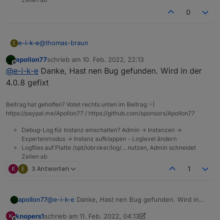
0
@
thomas-braun
e-i-k-e
E
apollon77
schrieb am
10. Feb. 2022, 22:13
Dauerschleife:
zuletzt editiert von
Offline
@
e-i-k-e
Danke, Hast nen Bug gefunden. Wird in der
4.0.8 gefixt
Beitrag hat geholfen? Votet rechts unten im Beitrag :-)
https://paypal.me/Apollon77 / https://github.com/sponsors/Apollon77
Debug-Log für Instanz einschalten? Admin -> Instanzen ->
Expertenmodus -> Instanz aufklappen - Loglevel ändern
Logfiles auf Platte /opt/iobroker/log/… nutzen, Admin schneidet
Zeilen ab
K
E
3 Antworten
1
apollon77
@
e-i-k-e
Danke, Hast nen Bug gefunden. Wird in
der 4.0.8 gefixt
knopers1
schrieb am
11. Feb. 2022, 04:13
K