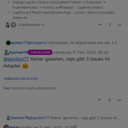
Debug-Log für Instanz einschalten? Admin -> Instanzen ->
Expertenmodus -> Instanz aufklappen - Loglevel ändern
Logfiles auf Platte /opt/iobroker/log/… nutzen, Admin schneidet
Zeilen ab
W
2 Antworten
1
@
knopers1
Interessant. Ist deprecated seit der 3.0 ...
apollon77
hat scheinbar keiner vorher im Log gesehen. Für
foxriver76
schrieb am
11. Feb. 2022, 09:33
DEVELOPER
dich als Quick Fix: Suche die Code stelle
Anpassen muss es frankjoke ... sorry
zuletzt editiert von
Offline
@
apollon77
Keiner gesehen, naja gibt 3 Issues im
/opt/iobroker/node_modules/
@
frankjoke
/myadapter/
myAdapter.js Zeile 252 und ändere
I added to incompatibility List in first post
Adapter
adapter.objects.getObjectList
in
adapter.getObjectList
.
Videotutorials & mehr
Hier
könnt ihr mich unterstützen.
0
foxriver76
@
apollon77
Keiner gesehen, naja gibt 3 Issues im
Adapter
dskrt
schrieb am
11. Feb. 2022, 10:15
D