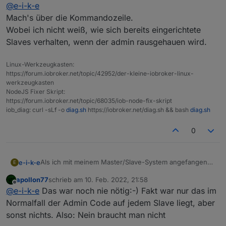
Online
@
e-i-k-e
Mach's über die Kommandozeile.
Wobei ich nicht weiß, wie sich bereits eingerichtete
Slaves verhalten, wenn der admin rausgehauen wird.
Linux-Werkzeugkasten:
https://forum.iobroker.net/topic/42952/der-kleine-iobroker-linux-
werkzeugkasten
NodeJS Fixer Skript:
https://forum.iobroker.net/topic/68035/iob-node-fix-skript
iob_diag: curl -sLf -o
diag.sh
https://iobroker.net/diag.sh && bash
diag.sh
0
Als ich mit meinem Master/Slave-System angefangen
e-i-k-e
E
bin, war es erforderlich, für jeden Slave den Admin-
apollon77
schrieb am
10. Feb. 2022, 21:58
Adapter zu installieren.
zuletzt editiert von
Offline
@
e-i-k-e
Das war noch nie nötig:-) Fakt war nur das im
Ist dies immer noch nötig?
Normalfall der Admin Code auf jedem Slave liegt, aber
sonst nichts. Also: Nein braucht man nicht