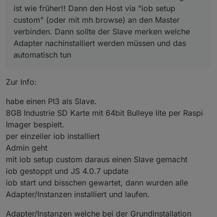
Wie auch unter 3.3.22 :-)
ist wie früher!! Dann den Host via "iob setup
custom" (oder mit mh browse) an den Master
Das bringt eher die Frage nach generell dem Restore
verbinden. Dann sollte der Slave merken welche
einen slaves auf denke ich :-)
Adapter nachinstalliert werden müssen und das
Formal Slave-Host neu aufsetzen mit nem leeren
ioBroker und schauen das der Hostname der gleich
automatisch tun
ist wie früher!! Dann den Host via "iob setup
custom" (oder mit mh browse) an den Master
verbinden. Dann sollte der Slave merken welche
Zur Info:
Adapter nachinstalliert werden müssen und das
automatisch tun
habe einen PI3 als Slave.
8GB Industrie SD Karte mit 64bit Bulleye lite per Raspi
Imager bespielt.
per einzeiler iob installiert
Admin geht
mit iob setup custom daraus einen Slave gemacht
iob gestoppt und JS 4.0.7 update
iob start und bisschen gewartet, dann wurden alle
Adapter/Instanzen installiert und laufen.
Adapter/Instanzen welche bei der Grundinstallation