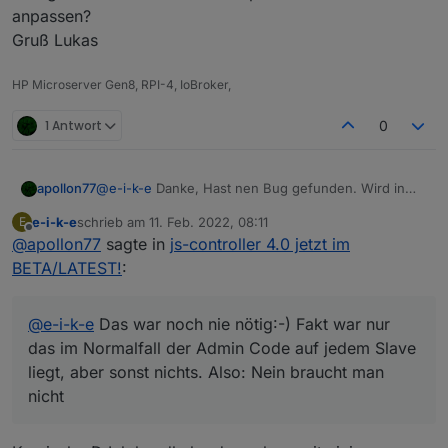
anpassen?
Gruß Lukas
HP Microserver Gen8, RPI-4, IoBroker,
1 Antwort
0
apollon77
@
e-i-k-e
Danke, Hast nen Bug gefunden. Wird in
der 4.0.8 gefixt
e-i-k-e
schrieb am
11. Feb. 2022, 08:11
E
zuletzt editiert von
Offline
@
apollon77
sagte in
js-controller 4.0 jetzt im
BETA/LATEST!
:
@
e-i-k-e
Das war noch nie nötig:-) Fakt war nur
das im Normalfall der Admin Code auf jedem Slave
liegt, aber sonst nichts. Also: Nein braucht man
nicht