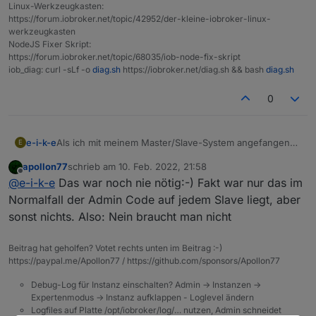
Linux-Werkzeugkasten:
https://forum.iobroker.net/topic/42952/der-kleine-iobroker-linux-
werkzeugkasten
NodeJS Fixer Skript:
https://forum.iobroker.net/topic/68035/iob-node-fix-skript
iob_diag: curl -sLf -o
diag.sh
https://iobroker.net/diag.sh && bash
diag.sh
0
Als ich mit meinem Master/Slave-System angefangen
e-i-k-e
E
bin, war es erforderlich, für jeden Slave den Admin-
apollon77
schrieb am
10. Feb. 2022, 21:58
Adapter zu installieren.
zuletzt editiert von
Offline
@
e-i-k-e
Das war noch nie nötig:-) Fakt war nur das im
Ist dies immer noch nötig?
Normalfall der Admin Code auf jedem Slave liegt, aber
sonst nichts. Also: Nein braucht man nicht
Beitrag hat geholfen? Votet rechts unten im Beitrag :-)
https://paypal.me/Apollon77 / https://github.com/sponsors/Apollon77
Debug-Log für Instanz einschalten? Admin -> Instanzen ->
Expertenmodus -> Instanz aufklappen - Loglevel ändern
Logfiles auf Platte /opt/iobroker/log/… nutzen, Admin schneidet