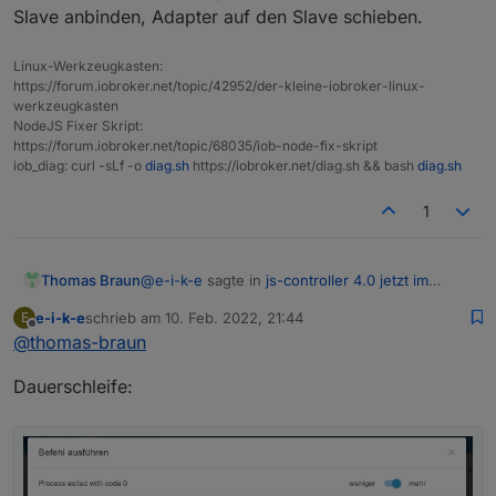
Slave anbinden, Adapter auf den Slave schieben.
Linux-Werkzeugkasten:
https://forum.iobroker.net/topic/42952/der-kleine-iobroker-linux-
werkzeugkasten
NodeJS Fixer Skript:
https://forum.iobroker.net/topic/68035/iob-node-fix-skript
iob_diag: curl -sLf -o
diag.sh
https://iobroker.net/diag.sh && bash
diag.sh
1
@
e-i-k-e
sagte in
js-controller 4.0 jetzt im
Thomas Braun
BETA/LATEST!
:
e-i-k-e
schrieb am
10. Feb. 2022, 21:44
E
zuletzt editiert von
Offline
@
thomas-braun
Ist dies immer noch nötig?
Dauerschleife:
Nein. Da kannst du auch eine zunächst leere
Hülle andocken. Also alle Adapter
deinstallieren, dann den Slave anbinden,
Adapter auf den Slave schieben.