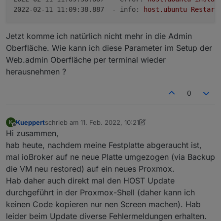
2022-02-11 11:09:38.887  - info:
host.ubuntu
Restart
Jetzt komme ich natürlich nicht mehr in die Admin
Oberfläche. Wie kann ich diese Parameter im Setup der
Web.admin Oberfläche per terminal wieder
herausnehmen ?
0
Kueppert
schrieb am
11. Feb. 2022, 10:21
K
zuletzt editiert von Kueppert
2. Nov. 2022, 11:30
Offline
Hi zusammen,
hab heute, nachdem meine Festplatte abgeraucht ist,
mal ioBroker auf ne neue Platte umgezogen (via Backup
die VM neu restored) auf ein neues Proxmox.
Hab daher auch direkt mal den HOST Update
durchgeführt in der Proxmox-Shell (daher kann ich
keinen Code kopieren nur nen Screen machen). Hab
leider beim Update diverse Fehlermeldungen erhalten.