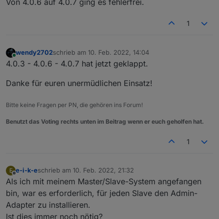
Von 4.0.6 auf 4.0.7 ging es fehlerfrei.
1
wendy2702
schrieb am
10. Feb. 2022, 14:04
zuletzt editiert von
Online
4.0.3 - 4.0.6 - 4.0.7 hat jetzt geklappt.
Danke für euren unermüdlichen Einsatz!
Bitte keine Fragen per PN, die gehören ins Forum!
Benutzt das Voting rechts unten im Beitrag wenn er euch geholfen hat.
1
e-i-k-e
schrieb am
10. Feb. 2022, 21:32
E
zuletzt editiert von
Offline
Als ich mit meinem Master/Slave-System angefangen
bin, war es erforderlich, für jeden Slave den Admin-
Adapter zu installieren.
Ist dies immer noch nötig?