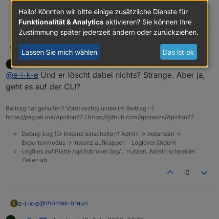
Zeilen ab
Hallo! Könnten wir bitte einige zusätzliche Dienste für
0
Funktionalität & Analytics
aktivieren? Sie können Ihre
Zustimmung später jederzeit ändern oder zurückziehen.
@
thomas-braun
e-i-k-e
E
Lassen Sie mich wählen
Das ist ok
apollon77
schrieb am
10. Feb. 2022, 22:00
Dauerschleife:
zuletzt editiert von
Offline
@
e-i-k-e
Und er löscht dabei nichts? Strange. Aber ja,
geht es auf der CLI?
Beitrag hat geholfen? Votet rechts unten im Beitrag :-)
https://paypal.me/Apollon77 / https://github.com/sponsors/Apollon77
Debug-Log für Instanz einschalten? Admin -> Instanzen ->
Expertenmodus -> Instanz aufklappen - Loglevel ändern
Logfiles auf Platte /opt/iobroker/log/… nutzen, Admin schneidet
Zeilen ab
0
@
thomas-braun
e-i-k-e
E