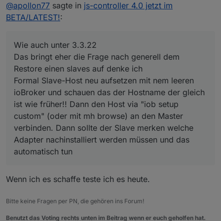
Online
Sollte die oder 4.0.6 schon im latest sichtbar
@
apollon77
sagte in
js-controller 4.0 jetzt im
sein?
BETA/LATEST!
:
Naja eher die 4.0.7 inzwischen :-) Aber ja ... sollte
eins von beiden. Ggf
iob update
Wie auch unter 3.3.22
Noch ne Frage. Wie läuft unter JS4.x ein
Das bringt eher die Frage nach generell dem
Restore eines Slaves?
Wie auch unter 3.3.22 :-)
Restore einen slaves auf denke ich
Formal Slave-Host neu aufsetzen mit nem leeren
Das bringt eher die Frage nach generell dem Restore
ioBroker und schauen das der Hostname der gleich
einen slaves auf denke ich :-)
ist wie früher!! Dann den Host via "iob setup
Formal Slave-Host neu aufsetzen mit nem leeren
ioBroker und schauen das der Hostname der gleich
custom" (oder mit mh browse) an den Master
ist wie früher!! Dann den Host via "iob setup
verbinden. Dann sollte der Slave merken welche
custom" (oder mit mh browse) an den Master
Adapter nachinstalliert werden müssen und das
verbinden. Dann sollte der Slave merken welche
automatisch tun
Adapter nachinstalliert werden müssen und das
automatisch tun
Wenn ich es schaffe teste ich es heute.
Bitte keine Fragen per PN, die gehören ins Forum!
Benutzt das Voting rechts unten im Beitrag wenn er euch geholfen hat.