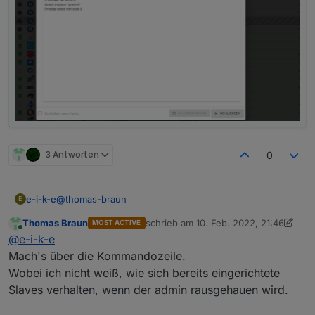
3 Antworten
0
@
thomas-braun
e-i-k-e
E
Thomas Braun
schrieb am
10. Feb. 2022, 21:46
MOST ACTIVE
Dauerschleife:
zuletzt editiert von Thomas Braun
2. O
Online
@
e-i-k-e
Mach's über die Kommandozeile.
Wobei ich nicht weiß, wie sich bereits eingerichtete
Slaves verhalten, wenn der admin rausgehauen wird.