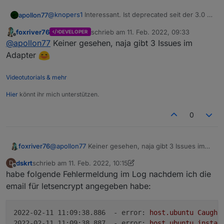
@
knopers1
Interessant. Ist deprecated seit der 3.0 ...
apollon77
hat scheinbar keiner vorher im Log gesehen. Für
foxriver76
schrieb am
11. Feb. 2022, 09:33
DEVELOPER
dich als Quick Fix: Suche die Code stelle
Anpassen muss es frankjoke ... sorry
zuletzt editiert von
Offline
@
apollon77
Keiner gesehen, naja gibt 3 Issues im
/opt/iobroker/node_modules/
@
frankjoke
/myadapter/
myAdapter.js Zeile 252 und ändere
I added to incompatibility List in first post
Adapter
adapter.objects.getObjectList
in
adapter.getObjectList
.
Videotutorials & mehr
Hier
könnt ihr mich unterstützen.
0
foxriver76
@
apollon77
Keiner gesehen, naja gibt 3 Issues im
Adapter
dskrt
schrieb am
11. Feb. 2022, 10:15
D
zuletzt editiert von Negalein
2. Nov. 2022, 11:57
Offline
habe folgende Fehlermeldung im Log nachdem ich die
email für letsencrypt angegeben habe:
2022-02-11 11:09:38.886  - error:
host.ubuntu
Caught
2022-02-11 11:09:38.887  - error:
host.ubuntu
instan