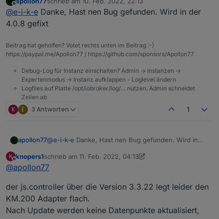
apollon77
schrieb am
10. Feb. 2022, 22:13
Dauerschleife:
zuletzt editiert von
Offline
@
e-i-k-e
Danke, Hast nen Bug gefunden. Wird in der
4.0.8 gefixt
Beitrag hat geholfen? Votet rechts unten im Beitrag :-)
https://paypal.me/Apollon77 / https://github.com/sponsors/Apollon77
Debug-Log für Instanz einschalten? Admin -> Instanzen ->
Expertenmodus -> Instanz aufklappen - Loglevel ändern
Logfiles auf Platte /opt/iobroker/log/… nutzen, Admin schneidet
Zeilen ab
K
E
3 Antworten
1
apollon77
@
e-i-k-e
Danke, Hast nen Bug gefunden. Wird in
der 4.0.8 gefixt
knopers1
schrieb am
11. Feb. 2022, 04:13
K
zuletzt editiert von knopers1
2. Nov. 2022, 05:17
Offline
@
apollon77
der js.controller über die Version 3.3.22 legt leider den
KM.200 Adapter flach.
Nach Update werden keine Datenpunkte aktualisiert,