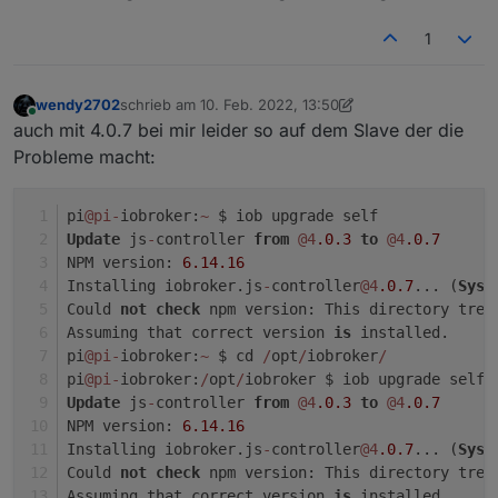
1
wendy2702
schrieb am
10. Feb. 2022, 13:50
zuletzt editiert von wendy2702
2. Okt. 2022, 14:52
Online
auch mit 4.0.7 bei mir leider so auf dem Slave der die
Probleme macht:
pi
@pi
-
iobroker:
~
 $ iob upgrade self
Update
 js
-
controller 
from
@4
.0
.3
to
@4
.0
.7
NPM version: 
6.14
.16
Installing iobroker.js
-
controller
@4
.0
.7
... (
Syst
Could 
not
check
 npm version: This directory tree
Assuming that correct version 
is
 installed.
pi
@pi
-
iobroker:
~
 $ cd 
/
opt
/
iobroker
/
pi
@pi
-
iobroker:
/
opt
/
iobroker $ iob upgrade self
Update
 js
-
controller 
from
@4
.0
.3
to
@4
.0
.7
NPM version: 
6.14
.16
Installing iobroker.js
-
controller
@4
.0
.7
... (
Syst
Could 
not
check
 npm version: This directory tree
Assuming that correct version 
is
 installed.