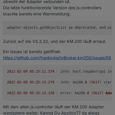
obwohl der Adapter verbunden ist.
Die letze funktionierende Version des js.controllers
brachte bereits eine Warnmeldung:
adapter.objects.getObjectList 
is
 deprecated, and wil
Zurück auf die V3.3.22, und der KM.200 läuft erneut.
Ein Issues ist bereits geöffnet:
https://github.com/frankjoke/ioBroker.km200/issues/69
2022
-
02
-
09
05
:
25
:
11.374
 - 
info
: host.
raspberrypi
 ins
2022
-
02
-
09
05
:
25
:
13.274
 - 
info
: km200
.0
 (
5617
) start
2022
-
02
-
09
05
:
25
:
13.328
 - 
error
: km200
.0
 (
5617
) 
Adap
Mit dem alten js.controller läuft der KM.200 Adapter
wenigstens weiter. Kannst Du Apollon77 da etwas