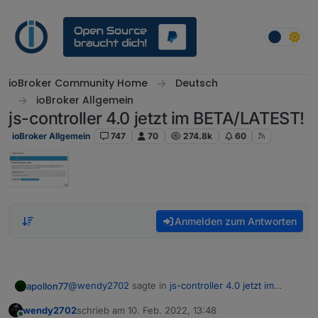
Weiter zum Inhalt
ioBroker Community Home
Deutsch
ioBroker Allgemein
js-controller 4.0 jetzt im BETA/LATEST!
ioBroker Allgemein
747
70
274.8k
60
Anmelden zum Antworten
@
wendy2702
sagte in
js-controller 4.0 jetzt im
apollon77
BETA/LATEST!
:
wendy2702
schrieb am
10. Feb. 2022, 13:48
zuletzt editiert von