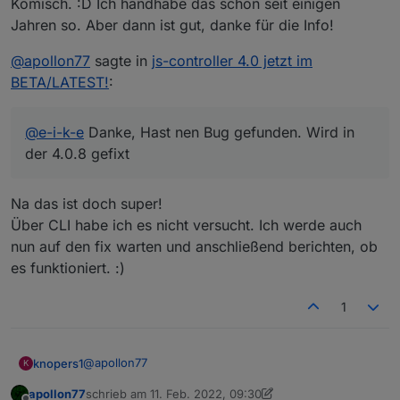
Komisch. :D Ich handhabe das schon seit einigen
Jahren so. Aber dann ist gut, danke für die Info!
@
apollon77
sagte in
js-controller 4.0 jetzt im
BETA/LATEST!
:
@
e-i-k-e
Danke, Hast nen Bug gefunden. Wird in
der 4.0.8 gefixt
Na das ist doch super!
Über CLI habe ich es nicht versucht. Ich werde auch
nun auf den fix warten und anschließend berichten, ob
es funktioniert. :)
1
@
apollon77
knopers1
K
apollon77
schrieb am
11. Feb. 2022, 09:30
der js.controller über die Version 3.3.22 legt leider