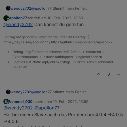
@
apollon77
Stimmt mein Fehler.
wendy2702
apollon77
schrieb am
10. Feb. 2022, 13:59
Macht es sinn zum testen zuerst auf 4.0.6 und
zuletzt editiert von
Offline
@
wendy2702
Das kannst du gern tun
dann auf 4.0.7 um zu sehen ob der fix wirkt?
Beitrag hat geholfen? Votet rechts unten im Beitrag :-)
https://paypal.me/Apollon77 / https://github.com/sponsors/Apollon77
Debug-Log für Instanz einschalten? Admin -> Instanzen ->
Expertenmodus -> Instanz aufklappen - Loglevel ändern
Logfiles auf Platte /opt/iobroker/log/… nutzen, Admin schneidet
Zeilen ab
0
@
apollon77
Stimmt mein Fehler.
wendy2702
bommel_030
schrieb am
10. Feb. 2022, 13:59
B
Macht es sinn zum testen zuerst auf 4.0.6 und
zuletzt editiert von
Offline
@
wendy2702
@
apollon77
dann auf 4.0.7 um zu sehen ob der fix wirkt?
Hat bei einem Slave auch das Problem bei 4.0.4 ->4.0.5
->4.0.6.