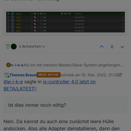
2 Antworten
0
Als ich mit meinem Master/Slave-System angefangen
e-i-k-e
E
bin, war es erforderlich, für jeden Slave den Admin-
Thomas Braun
schrieb am
10. Feb. 2022, 21:33
MOST ACTIVE
Adapter zu installieren.
zuletzt editiert von Thomas Braun
2. O
Online
@
e-i-k-e
sagte in
js-controller 4.0 jetzt im
Ist dies immer noch nötig?
BETA/LATEST!
:
Ist dies immer noch nötig?
Nein. Da kannst du auch eine zunächst leere Hülle
andocken. Also alle Adapter deinstallieren, dann den