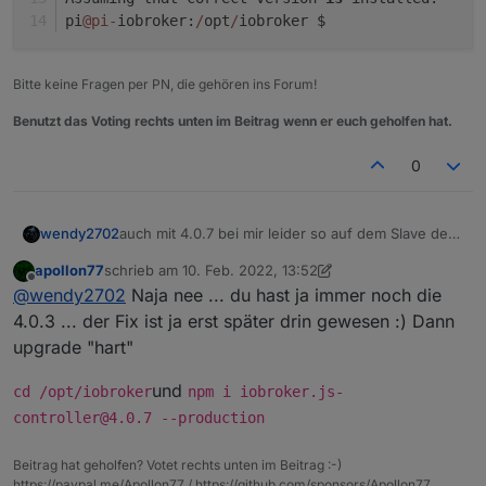
pi
@pi
-
iobroker:
/
opt
/
iobroker $
Bitte keine Fragen per PN, die gehören ins Forum!
Benutzt das Voting rechts unten im Beitrag wenn er euch geholfen hat.
0
auch mit 4.0.7 bei mir leider so auf dem Slave der
wendy2702
die Probleme macht:
apollon77
schrieb am
10. Feb. 2022, 13:52
pi@pi-iobroker:~ $ iob upgrade self

zuletzt editiert von wendy2702
2. Okt. 2022, 14:53
Offline
@
wendy2702
Naja nee ... du hast ja immer noch die
Update js-controller from @4.0.3 to @4.0.7

NPM version: 6.14.16

4.0.3 ... der Fix ist ja erst später drin gewesen :) Dann
Installing iobroker.js-controller@4.0.7... 
upgrade "hart"
Could not check npm version: This director
Assuming that correct version is installed.
und
cd /opt/iobroker
npm i iobroker.js-
pi@pi-iobroker:~ $ cd /opt/iobroker/

controller@4.0.7 --production
pi@pi-iobroker:/opt/iobroker $ iob upgrade 
Update js-controller from @4.0.3 to @4.0.7

NPM version: 6.14.16

Beitrag hat geholfen? Votet rechts unten im Beitrag :-)
Installing iobroker.js-controller@4.0.7... 
https://paypal.me/Apollon77 / https://github.com/sponsors/Apollon77