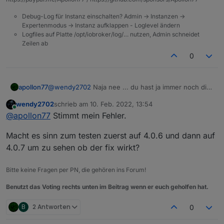
Could not check npm version: This director
Debug-Log für Instanz einschalten? Admin -> Instanzen ->
Assuming that correct version is installed.
Expertenmodus -> Instanz aufklappen - Loglevel ändern
Logfiles auf Platte /opt/iobroker/log/… nutzen, Admin schneidet
Zeilen ab
0
@
wendy2702
Naja nee ... du hast ja immer noch die
apollon77
4.0.3 ... der Fix ist ja erst später drin gewesen :)
wendy2702
schrieb am
10. Feb. 2022, 13:54
Dann upgrade "hart"
cd /opt/iobroker
und
npm i iobroker.js-
zuletzt editiert von
Online
@
apollon77
Stimmt mein Fehler.
controller@4.0.7 --production
Macht es sinn zum testen zuerst auf 4.0.6 und dann auf
4.0.7 um zu sehen ob der fix wirkt?
Bitte keine Fragen per PN, die gehören ins Forum!
Benutzt das Voting rechts unten im Beitrag wenn er euch geholfen hat.
B
2 Antworten
0