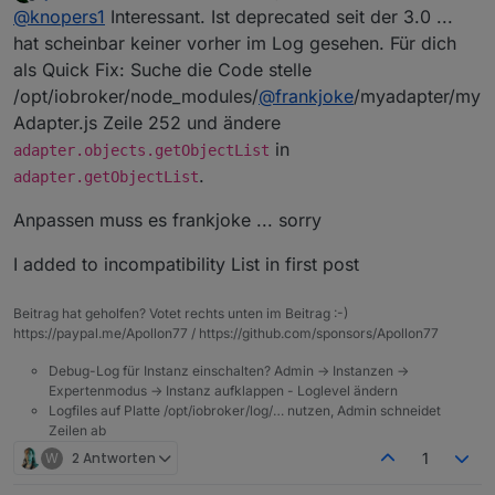
zuletzt editiert von apollon77
2. Nov. 2022, 10:36
Offline
@
knopers1
Interessant. Ist deprecated seit der 3.0 ...
den KM.200 Adapter flach.
Nach Update werden keine Datenpunkte aktualisiert,
hat scheinbar keiner vorher im Log gesehen. Für dich
obwohl der Adapter verbunden ist.
als Quick Fix: Suche die Code stelle
Zurück auf die V3.3.22, und der KM.200 läuft erneut.
Die letze funktionierende Version des js.controllers
/opt/iobroker/node_modules/
@
frankjoke
/myadapter/my
brachte bereits eine Warnmeldung:
Ein Issues ist bereits geöffnet:
Adapter.js Zeile 252 und ändere
https://github.com/frankjoke/ioBroker.km200/issues/
in
adapter.objects.getObjectList
69
2022-02-09 05:25:11.374 - info: host.raspber
.
adapter.getObjectList
Mit dem alten js.controller läuft der KM.200 Adapter
2022-02-09 05:25:13.274 - info: km200.0 (561
Anpassen muss es frankjoke ... sorry
wenigstens weiter. Kannst Du Apollon77 da etwas
anpassen?
I added to incompatibility List in first post
Gruß Lukas
Beitrag hat geholfen? Votet rechts unten im Beitrag :-)
https://paypal.me/Apollon77 / https://github.com/sponsors/Apollon77
Debug-Log für Instanz einschalten? Admin -> Instanzen ->
Expertenmodus -> Instanz aufklappen - Loglevel ändern
Logfiles auf Platte /opt/iobroker/log/… nutzen, Admin schneidet
Zeilen ab
W
2 Antworten
1