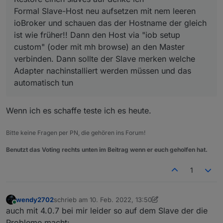
Formal Slave-Host neu aufsetzen mit nem leeren
Das bringt eher die Frage nach generell dem Restore
ioBroker und schauen das der Hostname der gleich
einen slaves auf denke ich :-)
ist wie früher!! Dann den Host via "iob setup
Formal Slave-Host neu aufsetzen mit nem leeren
ioBroker und schauen das der Hostname der gleich
custom" (oder mit mh browse) an den Master
ist wie früher!! Dann den Host via "iob setup
verbinden. Dann sollte der Slave merken welche
custom" (oder mit mh browse) an den Master
Adapter nachinstalliert werden müssen und das
verbinden. Dann sollte der Slave merken welche
automatisch tun
Adapter nachinstalliert werden müssen und das
automatisch tun
Wenn ich es schaffe teste ich es heute.
Bitte keine Fragen per PN, die gehören ins Forum!
Benutzt das Voting rechts unten im Beitrag wenn er euch geholfen hat.
1
wendy2702
schrieb am
10. Feb. 2022, 13:50
zuletzt editiert von wendy2702
2. Okt. 2022, 14:52
Online
auch mit 4.0.7 bei mir leider so auf dem Slave der die
Probleme macht: