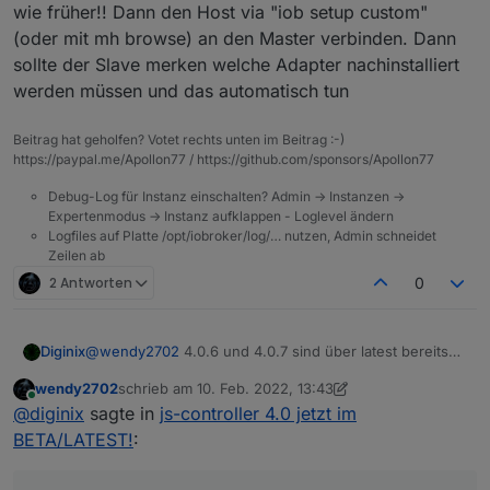
wie früher!! Dann den Host via "iob setup custom"
(oder mit mh browse) an den Master verbinden. Dann
sollte der Slave merken welche Adapter nachinstalliert
werden müssen und das automatisch tun
Beitrag hat geholfen? Votet rechts unten im Beitrag :-)
https://paypal.me/Apollon77 / https://github.com/sponsors/Apollon77
Debug-Log für Instanz einschalten? Admin -> Instanzen ->
Expertenmodus -> Instanz aufklappen - Loglevel ändern
Logfiles auf Platte /opt/iobroker/log/… nutzen, Admin schneidet
Zeilen ab
2 Antworten
0
Diginix
@
wendy2702
4.0.6 und 4.0.7 sind über latest bereits
verfügbar und bei mir .7 seit 12 Uhr installiert.
wendy2702
schrieb am
10. Feb. 2022, 13:43
zuletzt editiert von wendy2702
2. Okt. 2022, 14:45
Online
@
diginix
sagte in
js-controller 4.0 jetzt im
BETA/LATEST!
: