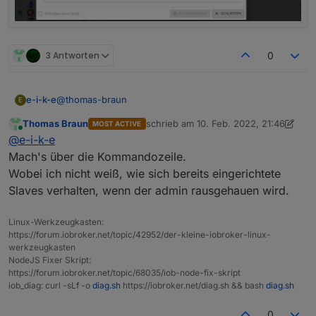
3 Antworten
0
@
thomas-braun
e-i-k-e
E
Thomas Braun
schrieb am
10. Feb. 2022, 21:46
MOST ACTIVE
Dauerschleife:
zuletzt editiert von Thomas Braun
2. O
Online
@
e-i-k-e
Mach's über die Kommandozeile.
Wobei ich nicht weiß, wie sich bereits eingerichtete
Slaves verhalten, wenn der admin rausgehauen wird.
Linux-Werkzeugkasten:
https://forum.iobroker.net/topic/42952/der-kleine-iobroker-linux-
werkzeugkasten
NodeJS Fixer Skript:
https://forum.iobroker.net/topic/68035/iob-node-fix-skript
iob_diag: curl -sLf -o
diag.sh
https://iobroker.net/diag.sh && bash
diag.sh
0