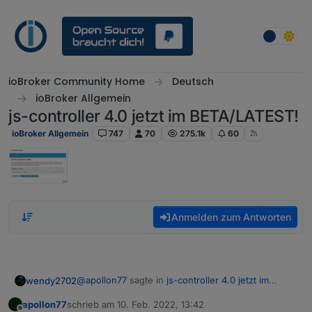
Weiter zum Inhalt
ioBroker Community Home
Deutsch
ioBroker Allgemein
js-controller 4.0 jetzt im BETA/LATEST!
ioBroker Allgemein
747
70
275.1k
60
Anmelden zum Antworten
@
apollon77
sagte in
js-controller 4.0 jetzt im
wendy2702
BETA/LATEST!
:
apollon77
schrieb am
10. Feb. 2022, 13:42
zuletzt editiert von