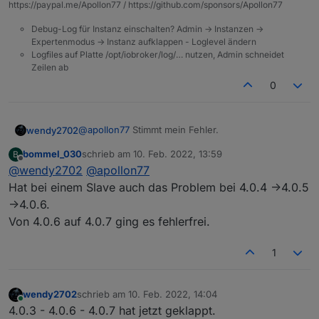
https://paypal.me/Apollon77 / https://github.com/sponsors/Apollon77
Debug-Log für Instanz einschalten? Admin -> Instanzen ->
Expertenmodus -> Instanz aufklappen - Loglevel ändern
Logfiles auf Platte /opt/iobroker/log/… nutzen, Admin schneidet
Zeilen ab
0
@
apollon77
Stimmt mein Fehler.
wendy2702
bommel_030
schrieb am
10. Feb. 2022, 13:59
B
Macht es sinn zum testen zuerst auf 4.0.6 und
zuletzt editiert von
Offline
@
wendy2702
@
apollon77
dann auf 4.0.7 um zu sehen ob der fix wirkt?
Hat bei einem Slave auch das Problem bei 4.0.4 ->4.0.5
->4.0.6.
Von 4.0.6 auf 4.0.7 ging es fehlerfrei.
1
wendy2702
schrieb am
10. Feb. 2022, 14:04
zuletzt editiert von
Online
4.0.3 - 4.0.6 - 4.0.7 hat jetzt geklappt.