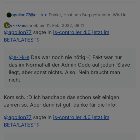
apollon77
@
e-i-k-e
Danke, Hast nen Bug gefunden. Wird in
der 4.0.8 gefixt
e-i-k-e
schrieb am
11. Feb. 2022, 08:11
E
zuletzt editiert von
Offline
@
apollon77
sagte in
js-controller 4.0 jetzt im
BETA/LATEST!
:
@
e-i-k-e
Das war noch nie nötig:-) Fakt war nur
das im Normalfall der Admin Code auf jedem Slave
liegt, aber sonst nichts. Also: Nein braucht man
nicht
Komisch. :D Ich handhabe das schon seit einigen
Jahren so. Aber dann ist gut, danke für die Info!
@
apollon77
sagte in
js-controller 4.0 jetzt im
BETA/LATEST!
: