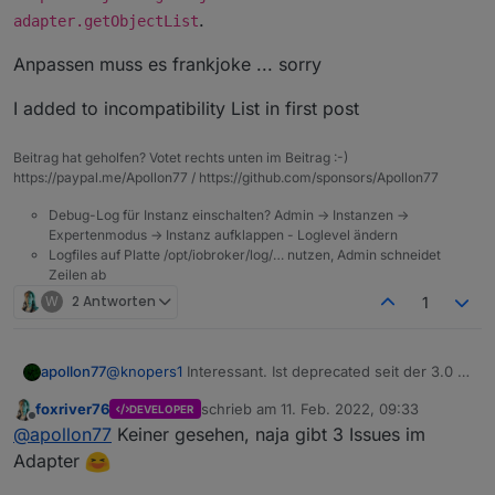
69
2022-02-09 05:25:11.374 - info: host.raspber
.
adapter.getObjectList
Mit dem alten js.controller läuft der KM.200 Adapter
2022-02-09 05:25:13.274 - info: km200.0 (561
Anpassen muss es frankjoke ... sorry
wenigstens weiter. Kannst Du Apollon77 da etwas
anpassen?
I added to incompatibility List in first post
Gruß Lukas
Beitrag hat geholfen? Votet rechts unten im Beitrag :-)
https://paypal.me/Apollon77 / https://github.com/sponsors/Apollon77
Debug-Log für Instanz einschalten? Admin -> Instanzen ->
Expertenmodus -> Instanz aufklappen - Loglevel ändern
Logfiles auf Platte /opt/iobroker/log/… nutzen, Admin schneidet
Zeilen ab
W
2 Antworten
1
@
knopers1
Interessant. Ist deprecated seit der 3.0 ...
apollon77
hat scheinbar keiner vorher im Log gesehen. Für
foxriver76
schrieb am
11. Feb. 2022, 09:33
DEVELOPER
dich als Quick Fix: Suche die Code stelle
Anpassen muss es frankjoke ... sorry
zuletzt editiert von
Offline
@
apollon77
Keiner gesehen, naja gibt 3 Issues im
/opt/iobroker/node_modules/
@
frankjoke
/myadapter/
myAdapter.js Zeile 252 und ändere
I added to incompatibility List in first post
Adapter
adapter.objects.getObjectList
in