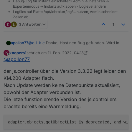
Debug-Log für Instanz einschalten? Admin -> Instanzen ->
Expertenmodus -> Instanz aufklappen - Loglevel ändern
Logfiles auf Platte /opt/iobroker/log/… nutzen, Admin schneidet
Zeilen ab
K
E
3 Antworten
1
apollon77
@
e-i-k-e
Danke, Hast nen Bug gefunden. Wird in
der 4.0.8 gefixt
knopers1
schrieb am
11. Feb. 2022, 04:13
K
zuletzt editiert von knopers1
2. Nov. 2022, 05:17
Offline
@
apollon77
der js.controller über die Version 3.3.22 legt leider den
KM.200 Adapter flach.
Nach Update werden keine Datenpunkte aktualisiert,
obwohl der Adapter verbunden ist.
Die letze funktionierende Version des js.controllers
brachte bereits eine Warnmeldung:
adapter.objects.getObjectList 
is
 deprecated, and wil