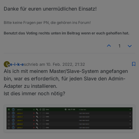
Danke für euren unermüdlichen Einsatz!
Bitte keine Fragen per PN, die gehören ins Forum!
Benutzt das Voting rechts unten im Beitrag wenn er euch geholfen hat.
1
e-i-k-e
schrieb am
10. Feb. 2022, 21:32
E
zuletzt editiert von
Offline
Als ich mit meinem Master/Slave-System angefangen
bin, war es erforderlich, für jeden Slave den Admin-
Adapter zu installieren.
Ist dies immer noch nötig?