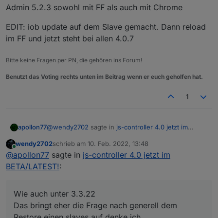
Admin 5.2.3 sowohl mit FF als auch mit Chrome
EDIT: iob update auf dem Slave gemacht. Dann reload
im FF und jetzt steht bei allen 4.0.7
Bitte keine Fragen per PN, die gehören ins Forum!
Benutzt das Voting rechts unten im Beitrag wenn er euch geholfen hat.
1
@
wendy2702
sagte in
js-controller 4.0 jetzt im
apollon77
BETA/LATEST!
:
wendy2702
schrieb am
10. Feb. 2022, 13:48
zuletzt editiert von
Online
Sollte die oder 4.0.6 schon im latest sichtbar
@
apollon77
sagte in
js-controller 4.0 jetzt im
sein?
BETA/LATEST!
:
Naja eher die 4.0.7 inzwischen :-) Aber ja ... sollte
eins von beiden. Ggf
iob update
Wie auch unter 3.3.22
Noch ne Frage. Wie läuft unter JS4.x ein
Das bringt eher die Frage nach generell dem
Restore eines Slaves?
Wie auch unter 3.3.22 :-)
Restore einen slaves auf denke ich