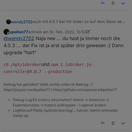
0
auch mit 4.0.7 bei mir leider so auf dem Slave der
wendy2702
die Probleme macht:
apollon77
schrieb am
10. Feb. 2022, 13:52
pi@pi-iobroker:~ $ iob upgrade self

zuletzt editiert von wendy2702
2. Okt. 2022, 14:53
Offline
@
wendy2702
Naja nee ... du hast ja immer noch die
Update js-controller from @4.0.3 to @4.0.7

NPM version: 6.14.16

4.0.3 ... der Fix ist ja erst später drin gewesen :) Dann
Installing iobroker.js-controller@4.0.7... 
upgrade "hart"
Could not check npm version: This director
Assuming that correct version is installed.
und
cd /opt/iobroker
npm i iobroker.js-
pi@pi-iobroker:~ $ cd /opt/iobroker/

controller@4.0.7 --production
pi@pi-iobroker:/opt/iobroker $ iob upgrade 
Update js-controller from @4.0.3 to @4.0.7

NPM version: 6.14.16

Beitrag hat geholfen? Votet rechts unten im Beitrag :-)
Installing iobroker.js-controller@4.0.7... 
https://paypal.me/Apollon77 / https://github.com/sponsors/Apollon77
Could not check npm version: This director
Debug-Log für Instanz einschalten? Admin -> Instanzen ->
Assuming that correct version is installed.
Expertenmodus -> Instanz aufklappen - Loglevel ändern
Logfiles auf Platte /opt/iobroker/log/… nutzen, Admin schneidet
Zeilen ab
0