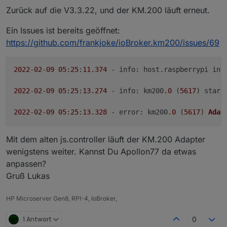
Zurück auf die V3.3.22, und der KM.200 läuft erneut.
Ein Issues ist bereits geöffnet:
https://github.com/frankjoke/ioBroker.km200/issues/69
2022
-
02
-
09
05
:
25
:
11.374
 - 
info
: host.
raspberrypi
 ins
2022
-
02
-
09
05
:
25
:
13.274
 - 
info
: km200
.0
 (
5617
) start
2022
-
02
-
09
05
:
25
:
13.328
 - 
error
: km200
.0
 (
5617
) 
Adap
Mit dem alten js.controller läuft der KM.200 Adapter
wenigstens weiter. Kannst Du Apollon77 da etwas
anpassen?
Gruß Lukas
HP Microserver Gen8, RPI-4, IoBroker,
1 Antwort
0