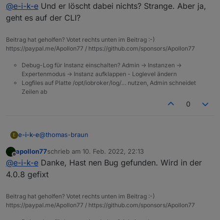
Offline
@
e-i-k-e
Und er löscht dabei nichts? Strange. Aber ja,
geht es auf der CLI?
Beitrag hat geholfen? Votet rechts unten im Beitrag :-)
https://paypal.me/Apollon77 / https://github.com/sponsors/Apollon77
Debug-Log für Instanz einschalten? Admin -> Instanzen ->
Expertenmodus -> Instanz aufklappen - Loglevel ändern
Logfiles auf Platte /opt/iobroker/log/… nutzen, Admin schneidet
Zeilen ab
0
@
thomas-braun
e-i-k-e
E
apollon77
schrieb am
10. Feb. 2022, 22:13
Dauerschleife:
zuletzt editiert von
Offline
@
e-i-k-e
Danke, Hast nen Bug gefunden. Wird in der
4.0.8 gefixt
Beitrag hat geholfen? Votet rechts unten im Beitrag :-)
https://paypal.me/Apollon77 / https://github.com/sponsors/Apollon77