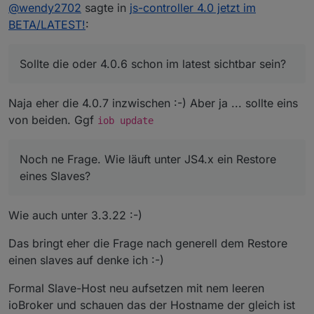
Offline
Hey All
@
wendy2702
sagte in
js-controller 4.0 jetzt im
BETA/LATEST!
:
Sollte die oder 4.0.6 schon im latest sichtbar sein?
die 4.0.7 ist auf dem Weg mit einem kleinen
Fix nochmal wegen der Paketmanager-
Erkennung
Noch ne Frage. Wie läuft unter JS4.x ein Restore
Sollte die oder 4.0.6 schon im latest sichtbar sein?
eines Slaves?
Naja eher die 4.0.7 inzwischen :-) Aber ja ... sollte eins
von beiden. Ggf
iob update
Noch ne Frage. Wie läuft unter JS4.x ein Restore
eines Slaves?
Wie auch unter 3.3.22 :-)
Das bringt eher die Frage nach generell dem Restore
einen slaves auf denke ich :-)
Formal Slave-Host neu aufsetzen mit nem leeren
ioBroker und schauen das der Hostname der gleich ist