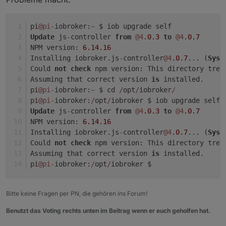
pi
@pi
-
iobroker:
~
 $ iob upgrade self
Update
 js
-
controller 
from
@4
.0
.3
to
@4
.0
.7
NPM version: 
6.14
.16
Installing iobroker.js
-
controller
@4
.0
.7
... (
Syst
Could 
not
check
 npm version: This directory tree
Assuming that correct version 
is
 installed.
pi
@pi
-
iobroker:
~
 $ cd 
/
opt
/
iobroker
/
pi
@pi
-
iobroker:
/
opt
/
iobroker $ iob upgrade self
Update
 js
-
controller 
from
@4
.0
.3
to
@4
.0
.7
NPM version: 
6.14
.16
Installing iobroker.js
-
controller
@4
.0
.7
... (
Syst
Could 
not
check
 npm version: This directory tree
Assuming that correct version 
is
 installed.
pi
@pi
-
iobroker:
/
opt
/
iobroker $
Bitte keine Fragen per PN, die gehören ins Forum!
Benutzt das Voting rechts unten im Beitrag wenn er euch geholfen hat.