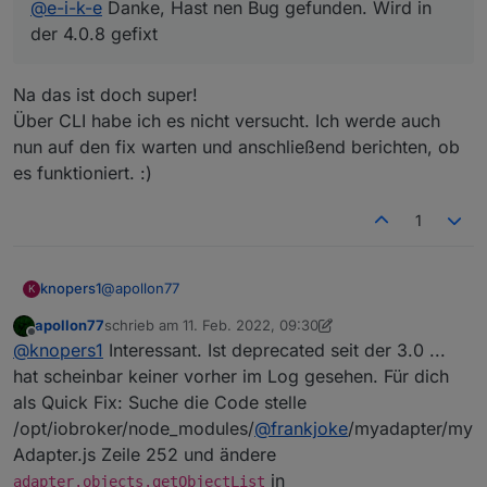
@
e-i-k-e
Danke, Hast nen Bug gefunden. Wird in
der 4.0.8 gefixt
Na das ist doch super!
Über CLI habe ich es nicht versucht. Ich werde auch
nun auf den fix warten und anschließend berichten, ob
es funktioniert. :)
1
@
apollon77
knopers1
K
apollon77
schrieb am
11. Feb. 2022, 09:30
der js.controller über die Version 3.3.22 legt leider
zuletzt editiert von apollon77
2. Nov. 2022, 10:36
Offline
@
knopers1
Interessant. Ist deprecated seit der 3.0 ...
den KM.200 Adapter flach.
Nach Update werden keine Datenpunkte aktualisiert,
hat scheinbar keiner vorher im Log gesehen. Für dich
obwohl der Adapter verbunden ist.
als Quick Fix: Suche die Code stelle
Zurück auf die V3.3.22, und der KM.200 läuft erneut.
Die letze funktionierende Version des js.controllers
/opt/iobroker/node_modules/
@
frankjoke
/myadapter/my
brachte bereits eine Warnmeldung:
Ein Issues ist bereits geöffnet:
Adapter.js Zeile 252 und ändere
https://github.com/frankjoke/ioBroker.km200/issues/
in
adapter.objects.getObjectList