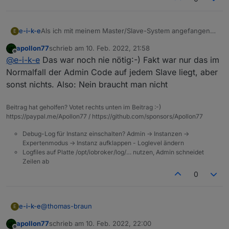
Als ich mit meinem Master/Slave-System angefangen
e-i-k-e
E
bin, war es erforderlich, für jeden Slave den Admin-
apollon77
schrieb am
10. Feb. 2022, 21:58
Adapter zu installieren.
zuletzt editiert von
Offline
@
e-i-k-e
Das war noch nie nötig:-) Fakt war nur das im
Ist dies immer noch nötig?
Normalfall der Admin Code auf jedem Slave liegt, aber
sonst nichts. Also: Nein braucht man nicht
Beitrag hat geholfen? Votet rechts unten im Beitrag :-)
https://paypal.me/Apollon77 / https://github.com/sponsors/Apollon77
Debug-Log für Instanz einschalten? Admin -> Instanzen ->
Expertenmodus -> Instanz aufklappen - Loglevel ändern
Logfiles auf Platte /opt/iobroker/log/… nutzen, Admin schneidet
Zeilen ab
0
@
thomas-braun
e-i-k-e
E
apollon77
schrieb am
10. Feb. 2022, 22:00
Dauerschleife:
zuletzt editiert von