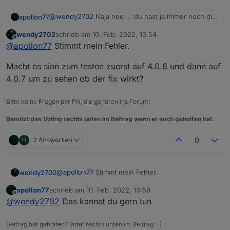
@
wendy2702
Naja nee ... du hast ja immer noch die
apollon77
4.0.3 ... der Fix ist ja erst später drin gewesen :)
wendy2702
schrieb am
10. Feb. 2022, 13:54
Dann upgrade "hart"
cd /opt/iobroker
und
npm i iobroker.js-
zuletzt editiert von
Online
@
apollon77
Stimmt mein Fehler.
controller@4.0.7 --production
Macht es sinn zum testen zuerst auf 4.0.6 und dann auf
4.0.7 um zu sehen ob der fix wirkt?
Bitte keine Fragen per PN, die gehören ins Forum!
Benutzt das Voting rechts unten im Beitrag wenn er euch geholfen hat.
B
2 Antworten
0
@
apollon77
Stimmt mein Fehler.
wendy2702
apollon77
schrieb am
10. Feb. 2022, 13:59
Macht es sinn zum testen zuerst auf 4.0.6 und
zuletzt editiert von
Offline
@
wendy2702
Das kannst du gern tun
dann auf 4.0.7 um zu sehen ob der fix wirkt?
Beitrag hat geholfen? Votet rechts unten im Beitrag :-)