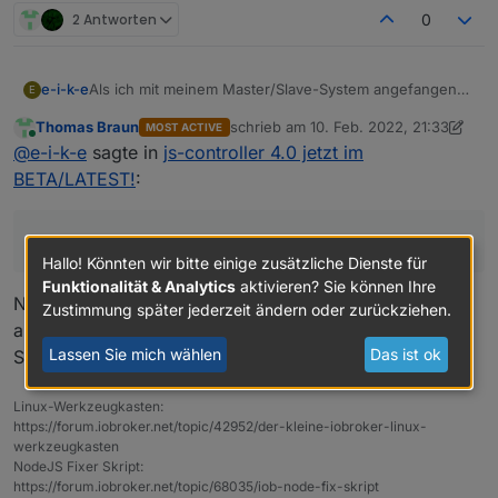
2 Antworten
0
Als ich mit meinem Master/Slave-System angefangen
e-i-k-e
E
bin, war es erforderlich, für jeden Slave den Admin-
Thomas Braun
schrieb am
10. Feb. 2022, 21:33
MOST ACTIVE
Adapter zu installieren.
zuletzt editiert von Thomas Braun
2. O
Online
@
e-i-k-e
sagte in
js-controller 4.0 jetzt im
Ist dies immer noch nötig?
BETA/LATEST!
:
Ist dies immer noch nötig?
Hallo! Könnten wir bitte einige zusätzliche Dienste für
Funktionalität & Analytics
aktivieren? Sie können Ihre
Nein. Da kannst du auch eine zunächst leere Hülle
Zustimmung später jederzeit ändern oder zurückziehen.
andocken. Also alle Adapter deinstallieren, dann den
Lassen Sie mich wählen
Das ist ok
Slave anbinden, Adapter auf den Slave schieben.
Linux-Werkzeugkasten:
https://forum.iobroker.net/topic/42952/der-kleine-iobroker-linux-
werkzeugkasten
NodeJS Fixer Skript:
https://forum.iobroker.net/topic/68035/iob-node-fix-skript