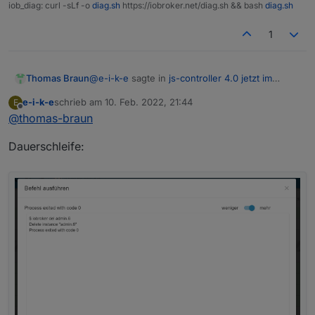
iob_diag: curl -sLf -o
diag.sh
https://iobroker.net/diag.sh && bash
diag.sh
1
@
e-i-k-e
sagte in
js-controller 4.0 jetzt im
Thomas Braun
BETA/LATEST!
:
e-i-k-e
schrieb am
10. Feb. 2022, 21:44
E
zuletzt editiert von
Offline
@
thomas-braun
Ist dies immer noch nötig?
Dauerschleife:
Nein. Da kannst du auch eine zunächst leere
Hülle andocken. Also alle Adapter
deinstallieren, dann den Slave anbinden,
Adapter auf den Slave schieben.