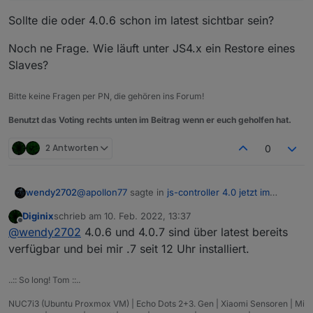
Sollte die oder 4.0.6 schon im latest sichtbar sein?
Noch ne Frage. Wie läuft unter JS4.x ein Restore eines
Slaves?
Bitte keine Fragen per PN, die gehören ins Forum!
Benutzt das Voting rechts unten im Beitrag wenn er euch geholfen hat.
2 Antworten
0
@
apollon77
sagte in
js-controller 4.0 jetzt im
wendy2702
BETA/LATEST!
:
Diginix
schrieb am
10. Feb. 2022, 13:37
zuletzt editiert von
Offline
Hey All
@
wendy2702
4.0.6 und 4.0.7 sind über latest bereits
verfügbar und bei mir .7 seit 12 Uhr installiert.
Sollte die oder 4.0.6 schon im latest sichtbar sein?
die 4.0.7 ist auf dem Weg mit einem kleinen
Fix nochmal wegen der Paketmanager-
..:: So long! Tom ::..
Erkennung
Noch ne Frage. Wie läuft unter JS4.x ein Restore
eines Slaves?
NUC7i3 (Ubuntu Proxmox VM) | Echo Dots 2+3. Gen | Xiaomi Sensoren | Mi