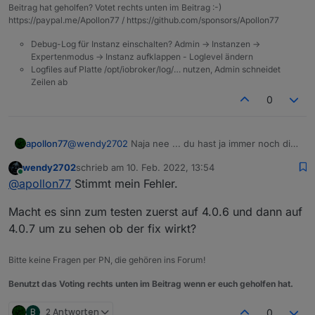
NPM version: 6.14.16

Beitrag hat geholfen? Votet rechts unten im Beitrag :-)
Installing iobroker.js-controller@4.0.7... 
https://paypal.me/Apollon77 / https://github.com/sponsors/Apollon77
Could not check npm version: This director
Debug-Log für Instanz einschalten? Admin -> Instanzen ->
Assuming that correct version is installed.
Expertenmodus -> Instanz aufklappen - Loglevel ändern
Logfiles auf Platte /opt/iobroker/log/… nutzen, Admin schneidet
Zeilen ab
0
@
wendy2702
Naja nee ... du hast ja immer noch die
apollon77
4.0.3 ... der Fix ist ja erst später drin gewesen :)
wendy2702
schrieb am
10. Feb. 2022, 13:54
Dann upgrade "hart"
cd /opt/iobroker
und
npm i iobroker.js-
zuletzt editiert von
Online
@
apollon77
Stimmt mein Fehler.
controller@4.0.7 --production
Macht es sinn zum testen zuerst auf 4.0.6 und dann auf
4.0.7 um zu sehen ob der fix wirkt?
Bitte keine Fragen per PN, die gehören ins Forum!
Benutzt das Voting rechts unten im Beitrag wenn er euch geholfen hat.
B
2 Antworten
0