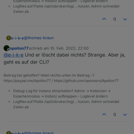
Expertenmodus -> Instanz aufklappen - Loglevel ändern
Logfiles auf Platte /opt/iobroker/log/… nutzen, Admin schneidet
Zeilen ab
0
@
thomas-braun
e-i-k-e
E
apollon77
schrieb am
10. Feb. 2022, 22:00
Dauerschleife:
zuletzt editiert von
Offline
@
e-i-k-e
Und er löscht dabei nichts? Strange. Aber ja,
geht es auf der CLI?
Beitrag hat geholfen? Votet rechts unten im Beitrag :-)
https://paypal.me/Apollon77 / https://github.com/sponsors/Apollon77
Debug-Log für Instanz einschalten? Admin -> Instanzen ->
Expertenmodus -> Instanz aufklappen - Loglevel ändern
Logfiles auf Platte /opt/iobroker/log/… nutzen, Admin schneidet
Zeilen ab
0
@
thomas-braun
e-i-k-e
E