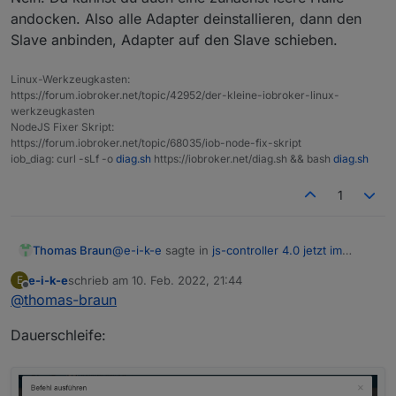
andocken. Also alle Adapter deinstallieren, dann den
Slave anbinden, Adapter auf den Slave schieben.
Linux-Werkzeugkasten:
https://forum.iobroker.net/topic/42952/der-kleine-iobroker-linux-
werkzeugkasten
NodeJS Fixer Skript:
https://forum.iobroker.net/topic/68035/iob-node-fix-skript
iob_diag: curl -sLf -o
diag.sh
https://iobroker.net/diag.sh && bash
diag.sh
1
@
e-i-k-e
sagte in
js-controller 4.0 jetzt im
Thomas Braun
BETA/LATEST!
:
e-i-k-e
schrieb am
10. Feb. 2022, 21:44
E
zuletzt editiert von
Offline
@
thomas-braun
Ist dies immer noch nötig?
Dauerschleife:
Nein. Da kannst du auch eine zunächst leere
Hülle andocken. Also alle Adapter
deinstallieren, dann den Slave anbinden,
Adapter auf den Slave schieben.