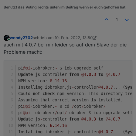
Benutzt das Voting rechts unten im Beitrag wenn er euch geholfen hat.
1
wendy2702
schrieb am
10. Feb. 2022, 13:50
zuletzt editiert von wendy2702
2. Okt. 2022, 14:52
Online
auch mit 4.0.7 bei mir leider so auf dem Slave der die
Probleme macht:
pi
@pi
-
iobroker:
~
 $ iob upgrade self
Update
 js
-
controller 
from
@4
.0
.3
to
@4
.0
.7
NPM version: 
6.14
.16
Installing iobroker.js
-
controller
@4
.0
.7
... (
Syst
Could 
not
check
 npm version: This directory tree
Assuming that correct version 
is
 installed.
pi
@pi
-
iobroker:
~
 $ cd 
/
opt
/
iobroker
/
pi
@pi
-
iobroker:
/
opt
/
iobroker $ iob upgrade self
Update
 js
-
controller 
from
@4
.0
.3
to
@4
.0
.7
NPM version: 
6.14
.16
Installing iobroker.js
-
controller
@4
.0
.7
... (
Syst