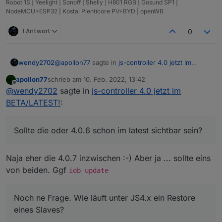
Robot 1S | Yeelight | Sonoff | Shelly | H801 RGB | Gosund SP1 |
NodeMCU+ESP32 | Kostal Plenticore PV+BYD | openWB
1 Antwort
0
@
apollon77
sagte in
js-controller 4.0 jetzt im
wendy2702
BETA/LATEST!
:
apollon77
schrieb am
10. Feb. 2022, 13:42
zuletzt editiert von
Offline
Hey All
@
wendy2702
sagte in
js-controller 4.0 jetzt im
BETA/LATEST!
:
Sollte die oder 4.0.6 schon im latest sichtbar sein?
die 4.0.7 ist auf dem Weg mit einem kleinen
Fix nochmal wegen der Paketmanager-
Erkennung
Noch ne Frage. Wie läuft unter JS4.x ein Restore
Sollte die oder 4.0.6 schon im latest sichtbar sein?
eines Slaves?
Naja eher die 4.0.7 inzwischen :-) Aber ja ... sollte eins
von beiden. Ggf
iob update
Noch ne Frage. Wie läuft unter JS4.x ein Restore
eines Slaves?