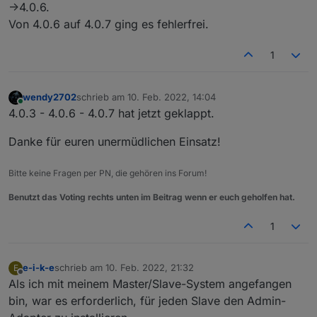
->4.0.6.
Von 4.0.6 auf 4.0.7 ging es fehlerfrei.
1
wendy2702
schrieb am
10. Feb. 2022, 14:04
zuletzt editiert von
Online
4.0.3 - 4.0.6 - 4.0.7 hat jetzt geklappt.
Danke für euren unermüdlichen Einsatz!
Bitte keine Fragen per PN, die gehören ins Forum!
Benutzt das Voting rechts unten im Beitrag wenn er euch geholfen hat.
1
e-i-k-e
schrieb am
10. Feb. 2022, 21:32
E
zuletzt editiert von
Offline
Als ich mit meinem Master/Slave-System angefangen
bin, war es erforderlich, für jeden Slave den Admin-