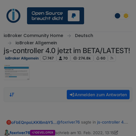
Weiter zum Inhalt
ioBroker Community Home
Deutsch
ioBroker Allgemein
js-controller 4.0 jetzt im BETA/LATEST!
ioBroker Allgemein
747
70
274.8k
60
Anmelden zum Antworten
@
foxriver76
sagte in
js-controller 4.0
oFbEQnpoLKKl6mbY5e13
O
jetzt im BETA/LATEST!
:
foxriver76
schrieb am
10. Feb. 2022, 13:15
DEVELOPER
zuletzt editiert von foxriver76
2. Okt. 2022,