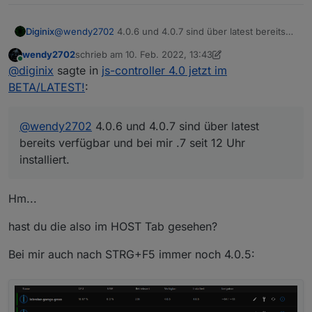
Diginix
@
wendy2702
4.0.6 und 4.0.7 sind über latest bereits
verfügbar und bei mir .7 seit 12 Uhr installiert.
wendy2702
schrieb am
10. Feb. 2022, 13:43
zuletzt editiert von wendy2702
2. Okt. 2022, 14:45
Online
@
diginix
sagte in
js-controller 4.0 jetzt im
BETA/LATEST!
:
@
wendy2702
4.0.6 und 4.0.7 sind über latest
bereits verfügbar und bei mir .7 seit 12 Uhr
installiert.
Hm...
hast du die also im HOST Tab gesehen?
Bei mir auch nach STRG+F5 immer noch 4.0.5: