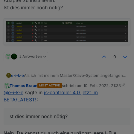
Adapter zu installieren.
Ist dies immer noch nötig?
2 Antworten
0
Als ich mit meinem Master/Slave-System angefangen
e-i-k-e
E
bin, war es erforderlich, für jeden Slave den Admin-
Thomas Braun
schrieb am
10. Feb. 2022, 21:33
MOST ACTIVE
Adapter zu installieren.
zuletzt editiert von Thomas Braun
2. O
Online
@
e-i-k-e
sagte in
js-controller 4.0 jetzt im
Ist dies immer noch nötig?
BETA/LATEST!
:
Ist dies immer noch nötig?
Nein. Da kannst du auch eine zunächst leere Hülle