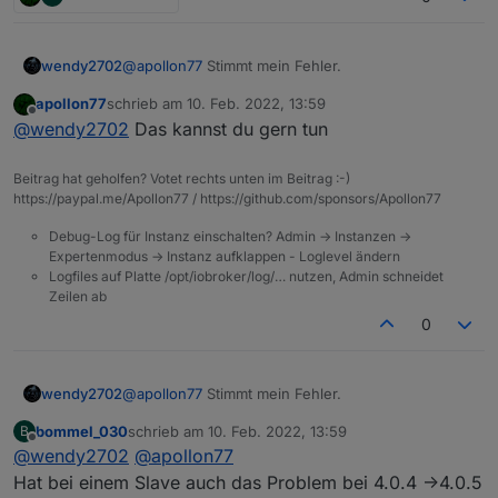
@
apollon77
Stimmt mein Fehler.
wendy2702
apollon77
schrieb am
10. Feb. 2022, 13:59
Macht es sinn zum testen zuerst auf 4.0.6 und
zuletzt editiert von
Offline
@
wendy2702
Das kannst du gern tun
dann auf 4.0.7 um zu sehen ob der fix wirkt?
Beitrag hat geholfen? Votet rechts unten im Beitrag :-)
https://paypal.me/Apollon77 / https://github.com/sponsors/Apollon77
Debug-Log für Instanz einschalten? Admin -> Instanzen ->
Expertenmodus -> Instanz aufklappen - Loglevel ändern
Logfiles auf Platte /opt/iobroker/log/… nutzen, Admin schneidet
Zeilen ab
0
@
apollon77
Stimmt mein Fehler.
wendy2702
bommel_030
schrieb am
10. Feb. 2022, 13:59
B
Macht es sinn zum testen zuerst auf 4.0.6 und
zuletzt editiert von
Offline
@
wendy2702
@
apollon77
dann auf 4.0.7 um zu sehen ob der fix wirkt?
Hat bei einem Slave auch das Problem bei 4.0.4 ->4.0.5