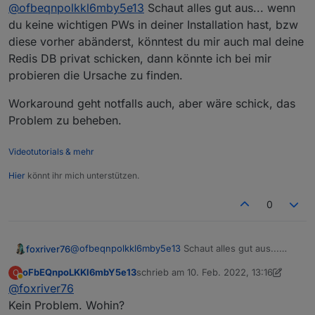
Offline
iob object get
@
ofbeqnpolkkl6mby5e13
Schaut alles gut aus... wenn
system.host.iobroker
du keine wichtigen PWs in deiner Installation hast, bzw
# iob object get system.host.iobr
diese vorher abänderst, könntest du mir auch mal deine
{"_id":"system.host.iobroker","t
Redis DB privat schicken, dann könnte ich bei mir
probieren die Ursache zu finden.
Workaround geht notfalls auch, aber wäre schick, das
Problem zu beheben.
Videotutorials & mehr
Hier
könnt ihr mich unterstützen.
0
@
ofbeqnpolkkl6mby5e13
Schaut alles gut aus...
foxriver76
wenn du keine wichtigen PWs in deiner Installation
oFbEQnpoLKKl6mbY5e13
schrieb am
10. Feb. 2022, 13:16
O
hast, bzw diese vorher abänderst, könntest du mir
Workaround geht notfalls auch, aber wäre schick,
zuletzt editiert von oFbEQnpoLKKl6mbY
Abwesend
@
foxriver76
auch mal deine Redis DB privat schicken, dann
das Problem zu beheben.
könnte ich bei mir probieren die Ursache zu finden.
Kein Problem. Wohin?