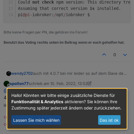
Could 
not
check
 npm version: This directory tree
Assuming that correct version 
is
 installed.
pi
@pi
-
iobroker:
/
opt
/
iobroker $
Bitte keine Fragen per PN, die gehören ins Forum!
Benutzt das Voting rechts unten im Beitrag wenn er euch geholfen hat.
0
auch mit 4.0.7 bei mir leider so auf dem Slave der
wendy2702
die Probleme macht:
apollon77
schrieb am
10. Feb. 2022, 13:52
pi@pi-iobroker:~ $ iob upgrade self

zuletzt editiert von wendy2702
2. Okt. 2022, 14:53
Offline
@
wendy2702
Naja nee ... du hast ja immer noch die
Update js-controller from @4.0.3 to @4.0.7

Hallo! Könnten wir bitte einige zusätzliche Dienste für
NPM version: 6.14.16

4.0.3 ... der Fix ist ja erst später drin gewesen :) Dann
Funktionalität & Analytics
aktivieren? Sie können Ihre
Installing iobroker.js-controller@4.0.7... 
upgrade "hart"
Zustimmung später jederzeit ändern oder zurückziehen.
Could not check npm version: This director
Assuming that correct version is installed.
und
cd /opt/iobroker
npm i iobroker.js-
pi@pi-iobroker:~ $ cd /opt/iobroker/

Lassen Sie mich wählen
Das ist ok
controller@4.0.7 --production
pi@pi-iobroker:/opt/iobroker $ iob upgrade 
Update js-controller from @4.0.3 to @4.0.7
