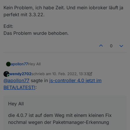
Kein Problem, ich habe Zeit. Und mein iobroker läuft ja
perfekt mit 3.3.22.
Edit:
Das Problem wurde behoben.
0
Hey All
apollon77
wendy2702
schrieb am
10. Feb. 2022, 13:33
die 4.0.7 ist auf dem Weg mit einem kleinen Fix
zuletzt editiert von wendy2702
2. Okt. 2022, 14:35
Online
@
apollon77
sagte in
js-controller 4.0 jetzt im
nochmal wegen der Paketmanager-Erkennung
BETA/LATEST!
:
Hey All
die 4.0.7 ist auf dem Weg mit einem kleinen Fix
nochmal wegen der Paketmanager-Erkennung