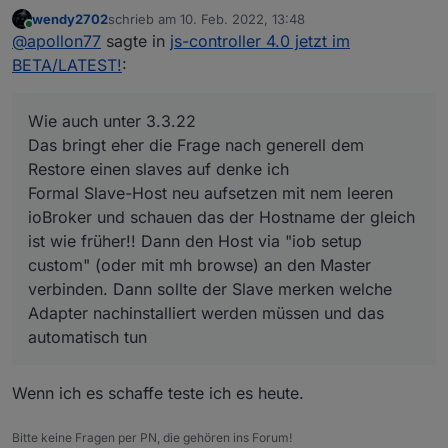
BETA/LATEST!
:
wendy2702
schrieb am
10. Feb. 2022, 13:48
zuletzt editiert von
Online
Sollte die oder 4.0.6 schon im latest sichtbar
@
apollon77
sagte in
js-controller 4.0 jetzt im
sein?
BETA/LATEST!
:
Naja eher die 4.0.7 inzwischen :-) Aber ja ... sollte
eins von beiden. Ggf
iob update
Wie auch unter 3.3.22
Noch ne Frage. Wie läuft unter JS4.x ein
Das bringt eher die Frage nach generell dem
Restore eines Slaves?
Wie auch unter 3.3.22 :-)
Restore einen slaves auf denke ich
Formal Slave-Host neu aufsetzen mit nem leeren
Das bringt eher die Frage nach generell dem Restore
ioBroker und schauen das der Hostname der gleich
einen slaves auf denke ich :-)
ist wie früher!! Dann den Host via "iob setup
Formal Slave-Host neu aufsetzen mit nem leeren
ioBroker und schauen das der Hostname der gleich
custom" (oder mit mh browse) an den Master
ist wie früher!! Dann den Host via "iob setup
verbinden. Dann sollte der Slave merken welche
custom" (oder mit mh browse) an den Master
Adapter nachinstalliert werden müssen und das
verbinden. Dann sollte der Slave merken welche
automatisch tun
Adapter nachinstalliert werden müssen und das
automatisch tun
Wenn ich es schaffe teste ich es heute.
Bitte keine Fragen per PN, die gehören ins Forum!