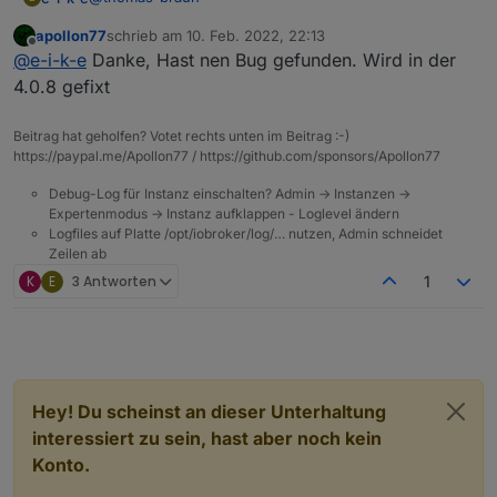
apollon77
schrieb am
10. Feb. 2022, 22:13
Dauerschleife:
zuletzt editiert von
Offline
@
e-i-k-e
Danke, Hast nen Bug gefunden. Wird in der
4.0.8 gefixt
Beitrag hat geholfen? Votet rechts unten im Beitrag :-)
https://paypal.me/Apollon77 / https://github.com/sponsors/Apollon77
Debug-Log für Instanz einschalten? Admin -> Instanzen ->
Expertenmodus -> Instanz aufklappen - Loglevel ändern
Logfiles auf Platte /opt/iobroker/log/… nutzen, Admin schneidet
Zeilen ab
K
E
3 Antworten
1
Hey! Du scheinst an dieser Unterhaltung
interessiert zu sein, hast aber noch kein
Konto.