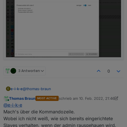
3 Antworten
0
@
thomas-braun
e-i-k-e
E
Thomas Braun
schrieb am
10. Feb. 2022, 21:46
MOST ACTIVE
Dauerschleife:
zuletzt editiert von Thomas Braun
2. O
Online
@
e-i-k-e
Mach's über die Kommandozeile.
Wobei ich nicht weiß, wie sich bereits eingerichtete
Slaves verhalten, wenn der admin rausgehauen wird.