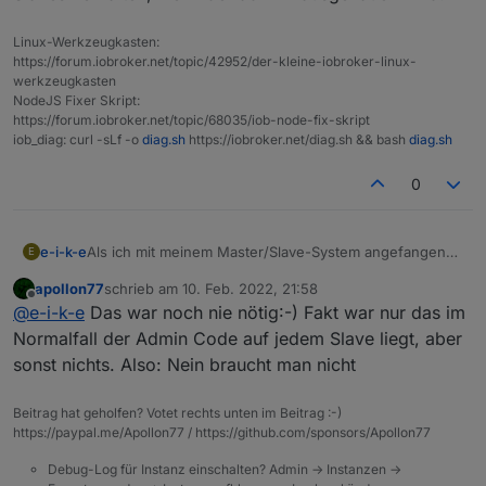
Linux-Werkzeugkasten:
https://forum.iobroker.net/topic/42952/der-kleine-iobroker-linux-
werkzeugkasten
NodeJS Fixer Skript:
https://forum.iobroker.net/topic/68035/iob-node-fix-skript
iob_diag: curl -sLf -o
diag.sh
https://iobroker.net/diag.sh && bash
diag.sh
0
Als ich mit meinem Master/Slave-System angefangen
e-i-k-e
E
bin, war es erforderlich, für jeden Slave den Admin-
apollon77
schrieb am
10. Feb. 2022, 21:58
Adapter zu installieren.
zuletzt editiert von
Offline
@
e-i-k-e
Das war noch nie nötig:-) Fakt war nur das im
Ist dies immer noch nötig?
Normalfall der Admin Code auf jedem Slave liegt, aber
sonst nichts. Also: Nein braucht man nicht
Beitrag hat geholfen? Votet rechts unten im Beitrag :-)
https://paypal.me/Apollon77 / https://github.com/sponsors/Apollon77
Debug-Log für Instanz einschalten? Admin -> Instanzen ->