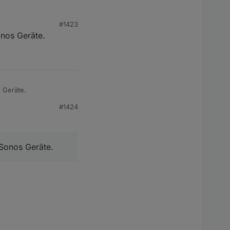
#1423
?
onos Geräte.
s Geräte.
#1424
 Sonos Geräte.