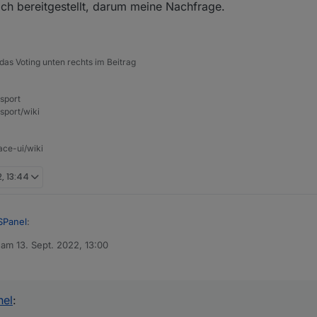
e ich bereitgestellt, darum meine Nachfrage.
das Voting unten rechts im Beitrag
nsport
sport/wiki
ace-ui/wiki
2, 13:44
SPanel
:
b am
13. Sept. 2022, 13:00
editiert von
ch den Spotify Adapter. Und nein. Dieser erkennt leider nicht die Sonos
aber anders...
nel
: