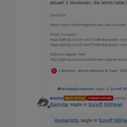
aktuell 3 Versionen, die letzte hatt
Gruß Tom
Wenn meine Hilfe erfolgreich war, benutze bitte 
Public Transport
https://github.com/tt-tom17/ioBroker.public-tra
https://github.com/tt-tom17/ioBroker.public-tran
NSPanel Adapter Wiki
https://github.com/ticaki/ioBroker.nspanel-lovel
S
1 Antwort
Letzte Antwort
13. Sept. 202
@
smartotto
sagte in
Sonoff N
Armilar
Armilar
schrie
MOST ACTIVE
FORUM TESTING
zuletzt 
@
armilar
sagte in
Sonoff NSPanel
:
@
niiccooo1
Ja, ich nutze au
Offline
Hmm, das sieht mein Adapter 
@
smartotto
sagte in
Sonoff NSPa