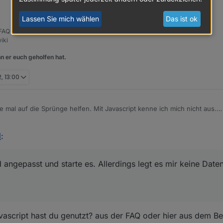
Lassen Sie mich wählen
Das ist ok
, FAQ für das Sonoff NSPanel mit lovelace UI unter ioBroker
iki
n er euch geholfen hat.
, 13:00
e mal auf die Sprünge helfen. Mit Javascript kenne ich mich nicht aus.
P ical.0.data.table. Bei mir heißen die Tonnen im Kalender anders (z.B.: 
rechend angepasst und starte es. Allerdings legt es mir keine Datenpunk
l
:
r an.
 angepasst und starte es. Allerdings legt es mir keine Date
vascript hast du genutzt? aus der FAQ oder hier aus dem Bei