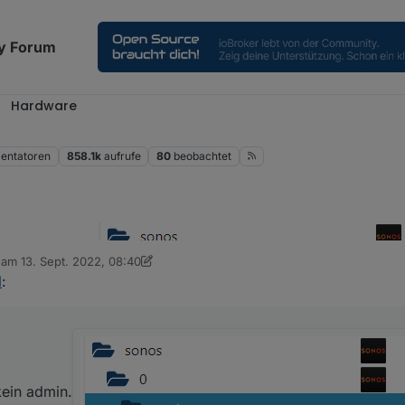
y Forum
Hardware
ntatoren
858.1k
aufrufe
80
beobachtet
b am
13. Sept. 2022, 08:40
editiert von Armilar
root, kein admin.
l
:
rdner für die Devices.
rsChannels jeweis nur das eigene Gerät:
kein admin.