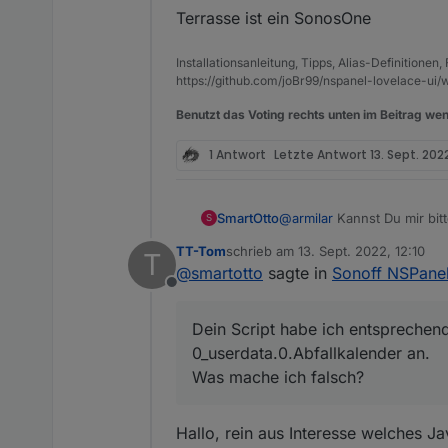
Terrasse ist ein SonosOne
Installationsanleitung, Tipps, Alias-Definitionen
https://github.com/joBr99/nspanel-lovelace-ui/w
Benutzt das Voting rechts unten im Beitrag wen
1 Antwort
Letzte Antwort
13. Sept. 2022
SmartOtto
@
armilar
Kannst Du mir bitt
S
Ich habe die Mülldaten im D
TT-Tom
schrieb am
13. Sept. 2022, 12:10
T
Dein Script habe ich entsp
zuletzt editiert von
@
smartotto
sagte in
Sonoff NSPane
0_userdata.0.Abfallkalende
Offline
Was mache ich falsch?
Dein Script habe ich entsprechend
0_userdata.0.Abfallkalender an.
Was mache ich falsch?
Hallo, rein aus Interesse welches Ja