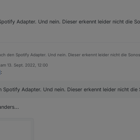
spotify Adapter?
onos Geräte bzw. auch Sonos Gruppierungen unter devices dargestellt
potify Adapter. Und nein. Dieser erkennt leider nicht die S
uch den Spotify Adapter. Und nein. Dieser erkennt leider nicht die Sono
b am
13. Sept. 2022, 12:00
editiert von
l
:
 Spotify Adapter. Und nein. Dieser erkennt leider nicht die
nders...