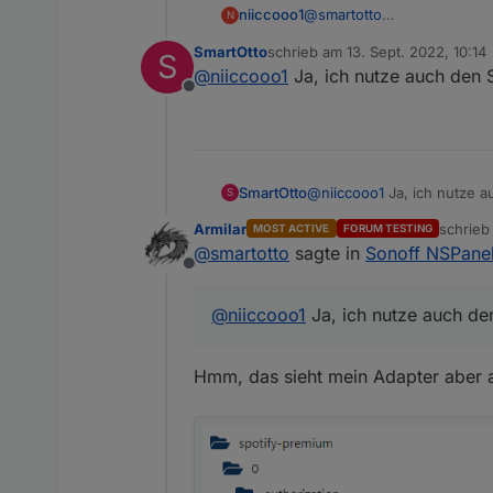
@
smartotto
niiccooo1
N
Nutzt du zufällig auch den 
SmartOtto
schrieb am
13. Sept. 2022, 10:14
S
Wenn ja, werden dort die S
VG
zuletzt editiert von
@
niiccooo1
Ja, ich nutze auch den S
Nico
Offline
SmartOtto
@
niiccooo1
Ja, ich nutze a
S
Armilar
schrie
MOST ACTIVE
FORUM TESTING
zuletzt 
@
smartotto
sagte in
Sonoff NSPane
Offline
@
niiccooo1
Ja, ich nutze auch den
Hmm, das sieht mein Adapter aber a