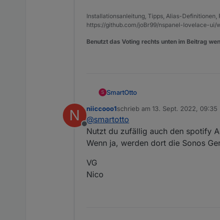
Installationsanleitung, Tipps, Alias-Definitionen
https://github.com/joBr99/nspanel-lovelace-ui/w
Benutzt das Voting rechts unten im Beitrag wen
SmartOtto
S
niiccooo1
schrieb am
13. Sept. 2022, 09:35
N
zuletzt editiert von
@
armilar
Also ich habe nur 
@
smartotto
Offline
Nutzt du zufällig auch den spotify 
Wenn ja, werden dort die Sonos Ger
Unter root dann die Untero
VG
Uner Mmembers und membe
Nico