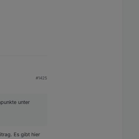
'Papier (blau)')
#1425
te unter
npunkte unter
trag. Es gibt hier