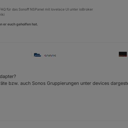
, FAQ für das Sonoff NSPanel mit lovelace UI unter ioBroker
iki
n er euch geholfen hat.
root, kein admin.
Adapter?
äte bzw. auch Sonos Gruppierungen unter devices dargeste
rdner für die Devices.
rsChannels jeweis nur das eigene Gerät: