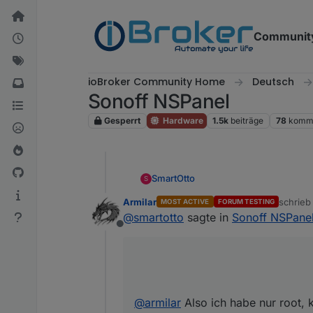
Weiter zum Inhalt
Communit
ioBroker Community Home
Deutsch
Sonoff NSPanel
Gesperrt
Hardware
1.5k
beiträge
78
komme
SmartOtto
S
Armilar
schrie
MOST ACTIVE
FORUM TESTING
zuletzt 
@
armilar
Also ich habe nur 
@
smartotto
sagte in
Sonoff NSPane
Offline
Unter root dann die Untero
Uner Mmembers und membe
@
armilar
Also ich habe nur root, 