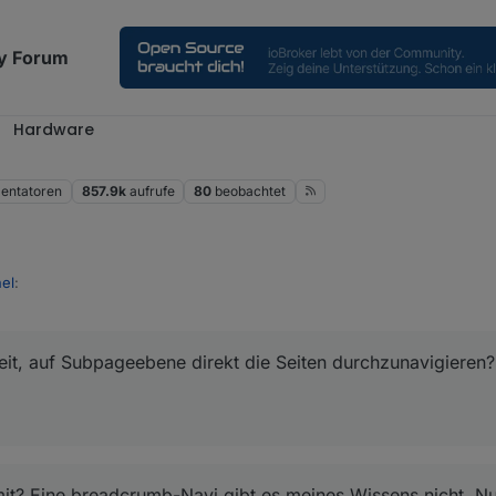
y Forum
Hardware
ntatoren
857.9k
aufrufe
80
beobachtet
el
:
r :-)
keit, auf Subpageebene direkt die Seiten durchzunavigieren?
lichkeit, auf Subpageebene direkt die Seiten durchzunavigieren?
hkeit, auf Subpageebene direkt die Seiten durchzunavigieren?
 damit? Eine breadcrumb-Navi gibt es meines Wissens nicht. Nur Übersc
Subpage 3. Ich möchte mittels der arrows oben in den displayecken od
iigeren.
mit? Eine breadcrumb-Navi gibt es meines Wissens nicht. Nu