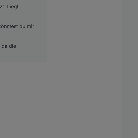
t. Liegt
önntest du mir
zeigt wird, noch
 da die