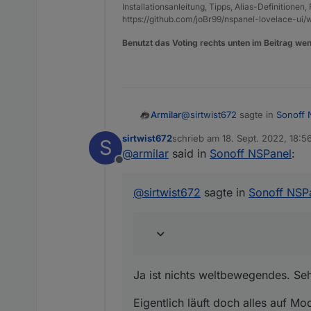
Installationsanleitung, Tipps, Alias-Definitionen
https://github.com/joBr99/nspanel-lovelace-ui/w
Benutzt das Voting rechts unten im Beitrag wen
@
sirtwist672
sagte in
Sonoff 
Armilar
sirtwist672
schrieb am
18. Sept. 2022, 18:5
S
zuletzt editiert von
@
armilar
said in
Sonoff NSPanel
:
@
armilar
said in
Sonoff NS
Offline
Ja ist nichts weltbewegendes.
@
sirtwist672
sagte in
So
@
sirtwist672
sagte in
Sonoff NSP
Eigentlich läuft doch alles a
!Max - Thermostaten.
Hallo,
ich expermentiere ger
ich habe schon Aliase
Ja ist nichts weltbewegendes. Seh
soweit denke ich ist si
Eigentlich läuft doch alles auf M
jetzt habe ich ein the