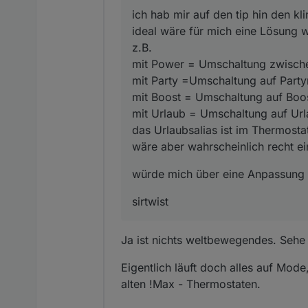
das Urlaubsalias ist im Th
die Actual temperatu
ich hab mir auf den tip hin den k
wäre aber wahrscheinlich 
ändern, was auch im
ideal wäre für mich eine Lösung w
z.B.
was bei mir noch nic
mit Power = Umschaltung zwisch
ich kann die modes w
mit Party =Umschaltung auf Part
noch kann ich den m
mit Boost = Umschaltung auf Boo
auf dem display bek
mit Urlaub = Umschaltung auf Url
das Urlaubsalias ist im Thermosta
ich würde mich über 
wäre aber wahrscheinlich recht e
sirtwist672
würde mich über eine Anpassung 
Bin den Code eben durc
sirtwist
wahrscheinlich daran, 
Welche Modi benötigst 
Ja ist nichts weltbewegendes. Sehe 
Screenshot vom Datenp
Eigentlich läuft doch alles auf Mod
Ich könnte mir vorstel
dann losgelöst vom Hers
alten !Max - Thermostaten.