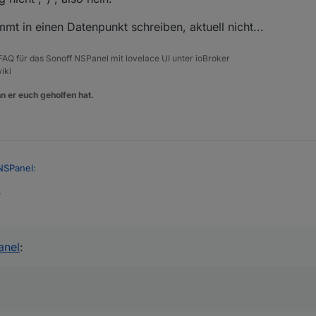
mt in einen Datenpunkt schreiben, aktuell nicht...
, FAQ für das Sonoff NSPanel mit lovelace UI unter ioBroker
iki
n er euch geholfen hat.
NSPanel
:
4
gen. Der Mode wird aktuell nur von der Klimaanlage unterstützt. Liegt
it dem NSPanel und stehe jetzt vor folgenden Problem:
en Mode mehr besitzen.
anel
:
Beleuchtung angelegt, und die funktionieren auch.
n? Wenn du einen Thermostaten hast, der über Mode verfügt, könntest
estellt das alles grundsätzlich funktioniert.
bjekt posten?
ine Auflistung der gültigen Mode mit dem pageItem zu übergeben, da di
at Geräte Alias angelegt und mit dem Panel verknüpft.
Etwa so [Auto, Manu, Urlaub, Boost, etc.]
enpunkte um zu Überprüfen ob alles funktioniert