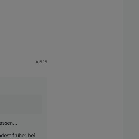
#1525
her bei beinen alten
assen...
dest früher bei