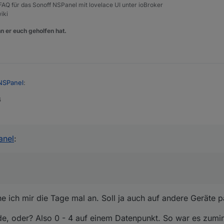
, FAQ für das Sonoff NSPanel mit lovelace UI unter ioBroker
iki
n er euch geholfen hat.
NSPanel
:
6
Panel
:
 Sehe ich mir die Tage mal an. Soll ja auch auf andere Geräte passen...
noff NSPanel
:
anel
:
uf Mode, oder? Also 0 - 4 auf einem Datenpunkt. So war es zumindest frü
ade mit dem NSPanel und stehe jetzt vor folgenden Problem:
 für Beleuchtung angelegt, und die funktionieren auch.
e ich mir die Tage mal an. Soll ja auch auf andere Geräte p
chergestellt das alles grundsätzlich funktioniert.
ode, oder? Also 0 - 4 auf einem Datenpunkt. So war es zumin
rmostat Geräte Alias angelegt und mit dem Panel verknüpft.