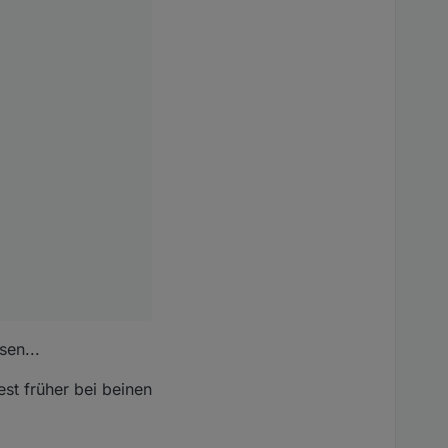
 angezeigt wird,
 hat.
 Liegt
nntest du mir einen
sen...
st früher bei beinen
da die Übersetzung