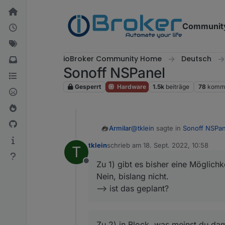
Weiter zum Inhalt
Communit
ioBroker Community Home
Deutsch
Sonoff NSPanel
Gesperrt
Hardware
1.5k
beiträge
78
komme
@
tklein
sagte in
Sonoff NSPan
Armilar
tklein
schrieb am
18. Sept. 2022, 10:58
T
zuletzt editiert von
Moinsen ihr Displayliebhabe
Zu 1) gibt es bisher eine Möglich
Offline
Zu 1) gibt es bisher eine Mög
gibt es bisher eine Möglic
Nein, bislang nicht.
Nein, bislang nicht.
--> ist das geplant?
Bsp:
Zu 2) in Block, was meinst du
Subpage 1 -> Subpage 2 -> 
hardwarebutton entlangnav
Zu 2) in Block, was meinst du da