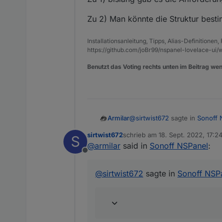
Zu 2) Man könnte die Struktur bestim
Installationsanleitung, Tipps, Alias-Definitionen
https://github.com/joBr99/nspanel-lovelace-ui/w
Benutzt das Voting rechts unten im Beitrag wen
@
sirtwist672
sagte in
Sonoff 
Armilar
sirtwist672
schrieb am
18. Sept. 2022, 17:2
S
zuletzt editiert von
@
armilar
said in
Sonoff NSPanel
:
Hallo,
Offline
Bin den Code eben durchgegan
ich expermentiere gerade m
dass meine Thermostate kein
@
sirtwist672
sagte in
Sonoff NSP
ich habe schon Aliase für 
Welche Modi benötigst du den
soweit denke ich ist sicherg
Screenshot vom Datenpunkt-O
Ich könnte mir vorstellen, e
jetzt habe ich ein thermost
losgelöst vom Hersteller ist. 
das Alias läuft auf Testdat