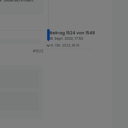
r nicht zwingend.
Beitrag 1524 von 1548
18. Sept. 2022, 17:52
6. Okt. 2022, 18:10
#1522
chriften.