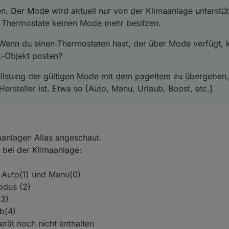
 angezeigt, auch kann ich die Wunschtemperatur
 Der Mode wird aktuell nur von der Klimaanlage unterstütz
npunkt übernomen wird.
e Thermostate keinen Mode mehr besitzen.
ktionier ist die Umaschaltung der Modes
enn du einen Thermostaten hast, der über Mode verfügt, k
ber den datenpunkt umschalten, damit er auf der thermostat card ange
-Objekt posten?
 display Ändern.
uflistung der gültigen Mode mit dem pageItem zu übergeben,
ch immer Zustand: MANU egal was für einen Wert der datenpunkt hat.
rsteller ist. Etwa so [Auto, Manu, Urlaub, Boost, etc.]
reuen
maanlagen Alias angeschaut.
 bei der Klimaanlage:
 Auto(1) und Manu(0)
odus (2)
(3)
b(4)
erät noch nicht enthalten