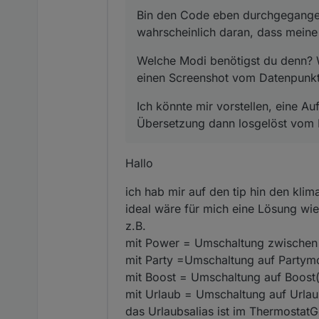
die Actual temperatur wird
Bin den Code eben durchgegangen.
ändern, was auch im Date
wahrscheinlich daran, dass mein
was bei mir noch nicht fun
Welche Modi benötigst du denn? W
ich kann die modes weder ü
einen Screenshot vom Datenpunkt
kann ich den mode auf dem
Ich könnte mir vorstellen, eine A
auf dem display bekomme i
Übersetzung dann losgelöst vom He
ich würde mich über tips f
sirtwist672
Hallo
ich hab mir auf den tip hin den kli
ideal wäre für mich eine Lösung wie
z.B.
mit Power = Umschaltung zwischen
mit Party =Umschaltung auf Partym
mit Boost = Umschaltung auf Boost
mit Urlaub = Umschaltung auf Urlau
das Urlaubsalias ist im ThermostatG