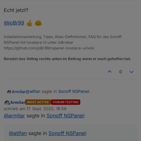
       case 'bPrev':

           var pageNum = (((pageId - 1) % confi
Echt jetzt?
           pageId = pageNum;

           UnsubscribeWatcher();

@
joBr99
           if (activePage != undefined && activ
               //update pageID

Installationsanleitung, Tipps, Alias-Definitionen, FAQ für das Sonoff
               for (let i = 0; i < config.pages
NSPanel mit lovelace UI unter ioBroker
                   if (config.pages[i] == activ
https://github.com/joBr99/nspanel-lovelace-ui/wiki
                       pageId = i;

                       break;

Benutzt das Voting rechts unten im Beitrag wenn er euch geholfen hat.
                   }

               }

0
               GeneratePage(activePage.parent);
           }

           else {

@
atifan
sagte in
Sonoff NSPanel
:
Armilar
               GeneratePage(config.pages[pageId
           }

Armilar
MOST ACTIVE
FORUM TESTING
Offline
Jo Leute ihr seid echt geil :)
schrieb am
17. Sept. 2022, 18:59
zuletzt editiert von
@
armilar
sagte in
Sonoff NSPanel
:
Echt jetzt?
Also habe den neuen Code da eingebaut und
damit funktioniert es :) Vielen Dank!
@
joBr99
@
atifan
sagte in
Sonoff NSPanel
: