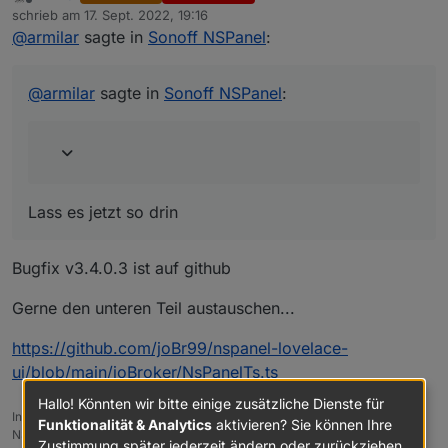
Offline
@
atifan
sagte in
Sonoff NSPanel
:
schrieb am
17. Sept. 2022, 19:16
zuletzt editiert von
@
armilar
sagte in
Sonoff NSPanel
:
Lass es jetzt so drin
Jo Leute ihr seid echt geil :)
@
armilar
sagte in
Sonoff NSPanel
:
Also habe den neuen Code da eingebaut
und damit funktioniert es :) Vielen Dank!
Echt jetzt?
@
joBr99
Lass es jetzt so drin
Bugfix v3.4.0.3 ist auf github
Gerne den unteren Teil austauschen...
https://github.com/joBr99/nspanel-lovelace-
ui/blob/main/ioBroker/NsPanelTs.ts
Hallo! Könnten wir bitte einige zusätzliche Dienste für
Installationsanleitung, Tipps, Alias-Definitionen, FAQ für das Sonoff
Funktionalität & Analytics
aktivieren? Sie können Ihre
NSPanel mit lovelace UI unter ioBroker
Zustimmung später jederzeit ändern oder zurückziehen.