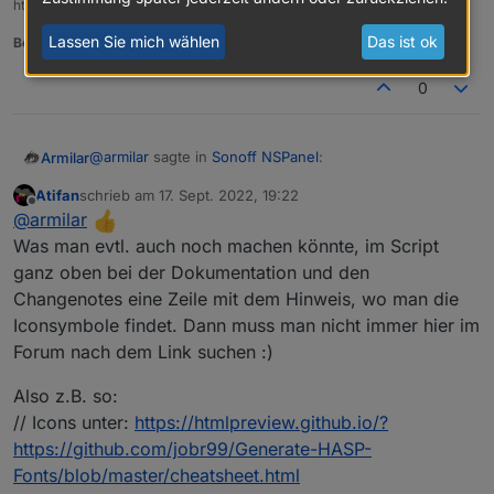
https://github.com/joBr99/nspanel-lovelace-ui/wiki
Lassen Sie mich wählen
Das ist ok
Benutzt das Voting rechts unten im Beitrag wenn er euch geholfen hat.
0
@
armilar
sagte in
Sonoff NSPanel
:
Armilar
Atifan
schrieb am
17. Sept. 2022, 19:22
zuletzt editiert von
Offline
@
armilar
sagte in
Sonoff NSPanel
:
@
armilar
Was man evtl. auch noch machen könnte, im Script
Bugfix v3.4.0.3 ist auf github
ganz oben bei der Dokumentation und den
@
atifan
sagte in
Sonoff NSPanel
:
Changenotes eine Zeile mit dem Hinweis, wo man die
Gerne den unteren Teil austauschen...
Iconsymbole findet. Dann muss man nicht immer hier im
Jo Leute ihr seid echt geil :)
https://github.com/joBr99/nspanel-lovelace-
Forum nach dem Link suchen :)
ui/blob/main/ioBroker/NsPanelTs.ts
Also habe den neuen Code da
eingebaut und damit funktioniert es :)
Also z.B. so:
Vielen Dank!
// Icons unter:
https://htmlpreview.github.io/?
https://github.com/jobr99/Generate-HASP-
Echt jetzt?
Fonts/blob/master/cheatsheet.html