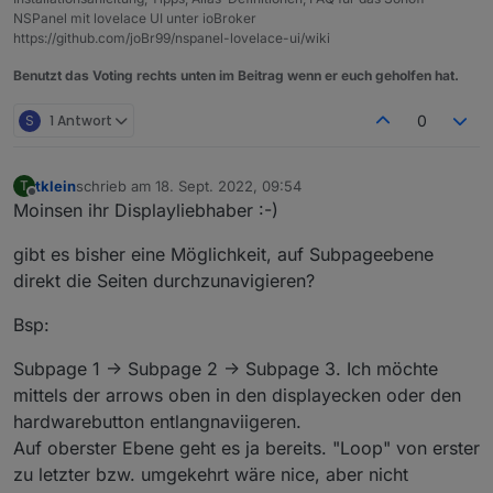
NSPanel mit lovelace UI unter ioBroker
https://github.com/joBr99/nspanel-lovelace-ui/wiki
Benutzt das Voting rechts unten im Beitrag wenn er euch geholfen hat.
S
1 Antwort
0
tklein
schrieb am
18. Sept. 2022, 09:54
T
zuletzt editiert von
Offline
Moinsen ihr Displayliebhaber :-)
gibt es bisher eine Möglichkeit, auf Subpageebene
direkt die Seiten durchzunavigieren?
Bsp:
Subpage 1 -> Subpage 2 -> Subpage 3. Ich möchte
mittels der arrows oben in den displayecken oder den
hardwarebutton entlangnaviigeren.
Auf oberster Ebene geht es ja bereits. "Loop" von erster
zu letzter bzw. umgekehrt wäre nice, aber nicht