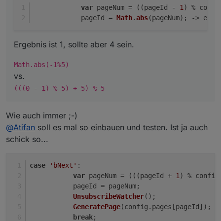
var
 pageNum = ((pageId - 
1
) % confi
            pageId = 
Math
.
abs
(pageNum); -> ergi
Ergebnis ist 1, sollte aber 4 sein.
Math.abs(-1%5)
vs.
(((0 - 1) % 5) + 5) % 5
Wie auch immer ;-)
@
Atifan
soll es mal so einbauen und testen. Ist ja auch
schick so...
case
'bNext'
:
var
 pageNum = (((pageId + 
1
) % config
           pageId = pageNum;
UnsubscribeWatcher
();
GeneratePage
(config.
pages
[pageId]);
break
;