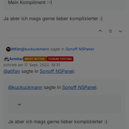
Mein Kompliment :-)
Ja aber ich mags gerne lieber komplizierter :)
0
@
kuckuckmann
sagte in
Sonoff NSPanel
:
Atifan
Armilar
MOST ACTIVE
FORUM TESTING
Offline
@
atifan
schrieb am
17. Sept. 2022, 19:31
zuletzt editiert von
Du kannst ihn aber auch einfach unter deinen
@
atifan
sagte in
Sonoff NSPanel
:
Ja aber ich mags gerne lieber komplizierter :)
Browserfavoriten speichern
;-)
@
joBr99
@
TT-Tom
@
Armilar
@
kuckuckmann
sagte in
Sonoff NSPanel
:
Mein Kompliment :-)
Ja aber ich mags gerne lieber komplizierter :)