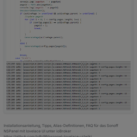
Installationsanleitung, Tipps, Alias-Definitionen, FAQ für das Sonoff
NSPanel mit lovelace UI unter ioBroker
https://github.com/joBr99/nspanel-lovelace-ui/wiki