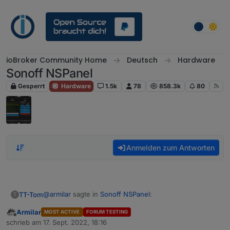
Weiter zum Inhalt
ioBroker Community Home
Deutsch
Hardware
Sonoff NSPanel
Gesperrt
Hardware
1.5k
78
858.3k
80
Anmelden zum Antworten
@
armilar
sagte in
Sonoff NSPanel
:
TT-Tom
T
Armilar
MOST ACTIVE
FORUM TESTING
Offline
Ich kann mir aktuell nicht vorstellen, dass das am
schrieb am
17. Sept. 2022, 18:16
zuletzt editiert von