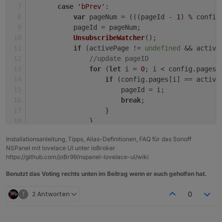
case
'bPrev'
:
var
 pageNum = (((pageId - 
1
) % config
           pageId = pageNum;
UnsubscribeWatcher
();
if
 (activePage != 
undefined
 && active
//update pageID
for
 (
let
 i = 
0
; i < config.
pages
.
if
 (config.
pages
[i] == active
                       pageId = i;
break
;
                   }
               }
GeneratePage
(activePage.
parent
);
Installationsanleitung, Tipps, Alias-Definitionen, FAQ für das Sonoff
           }
NSPanel mit lovelace UI unter ioBroker
else
 {
https://github.com/joBr99/nspanel-lovelace-ui/wiki
GeneratePage
(config.
pages
[pageId]
           }
Benutzt das Voting rechts unten im Beitrag wenn er euch geholfen hat.
break
;
T
2 Antworten
0