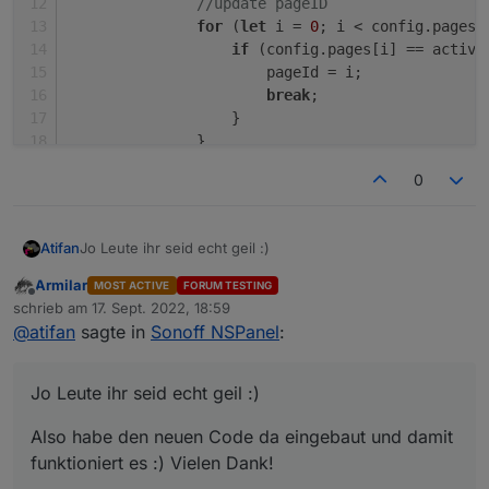
//update pageID
               }

for
 (
let
 i = 
0
; i < config.
pages
.
               GeneratePage(activePage.parent)
if
 (config.
pages
[i] == active
           }

                       pageId = i;
           else {

               GeneratePage(config.pages[pageI
break
;
           }

                   }
               }
GeneratePage
(activePage.
parent
);
0
           }
else
 {
GeneratePage
(config.
pages
[pageId]
Jo Leute ihr seid echt geil :)
Atifan
           }
break
;
Armilar
MOST ACTIVE
FORUM TESTING
Also habe den neuen Code da eingebaut und damit
Offline
schrieb am
17. Sept. 2022, 18:59
funktioniert es :) Vielen Dank!
zuletzt editiert von
@
atifan
sagte in
Sonoff NSPanel
:
Also den Code hier mein ich
case 'bNext':

Jo Leute ihr seid echt geil :)
           var pageNum = (((pageId + 1) % confi
           pageId = pageNum;

Also habe den neuen Code da eingebaut und damit
           UnsubscribeWatcher();

           GeneratePage(config.pages[pageId]);

funktioniert es :) Vielen Dank!
           break;
