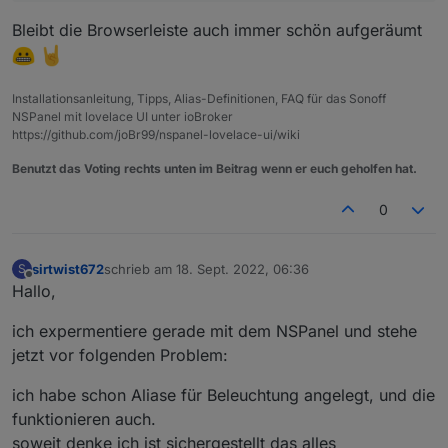
Bleibt die Browserleiste auch immer schön aufgeräumt
Installationsanleitung, Tipps, Alias-Definitionen, FAQ für das Sonoff
NSPanel mit lovelace UI unter ioBroker
https://github.com/joBr99/nspanel-lovelace-ui/wiki
Benutzt das Voting rechts unten im Beitrag wenn er euch geholfen hat.
0
sirtwist672
schrieb am
18. Sept. 2022, 06:36
S
zuletzt editiert von
Offline
Hallo,
ich expermentiere gerade mit dem NSPanel und stehe
jetzt vor folgenden Problem:
ich habe schon Aliase für Beleuchtung angelegt, und die
funktionieren auch.
soweit denke ich ist sichergestellt das alles