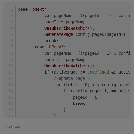
            var pageNum = ((pageId - 1) % co
           UnsubscribeWatcher();

case
'bNext'
:
           GeneratePage(config.pages[pageId]);
var
 pageNum = (((pageId + 
1
) % config
           break;

Ergebnis ist 1, sollte aber 4 sein.
           pageId = pageNum;
       case 'bPrev':

UnsubscribeWatcher
();
           var pageNum = (((pageId - 1) % conf
Math.abs(-1%5)
           pageId = pageNum;

GeneratePage
(config.
pages
[pageId]);
vs.
           UnsubscribeWatcher();

break
;
(((0 - 1) % 5) + 5) % 5
           if (activePage != undefined && acti
case
'bPrev'
:
               //update pageID

var
 pageNum = (((pageId - 
1
) % config
               for (let i = 0; i < config.page
           pageId = pageNum;
                   if (config.pages[i] == acti
UnsubscribeWatcher
();
                       pageId = i;

if
 (activePage != 
undefined
 && active
                       break;

//update pageID
                   }

for
 (
let
 i = 
0
; i < config.
pages
.
               }

if
 (config.
pages
[i] == active
               GeneratePage(activePage.parent)
           }

                       pageId = i;
           else {

break
;
               GeneratePage(config.pages[pageI
                   }
           }

               }
GeneratePage
(activePage.
parent
);
Gruß Tom
           }