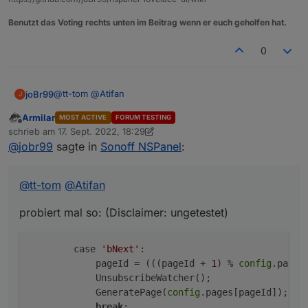
Benutzt das Voting rechts unten im Beitrag wenn er euch geholfen hat.
0
@
tt-tom
@
Atifan
joBr99
J
Armilar
MOST ACTIVE
FORUM TESTING
probiert mal so: (Disclaimer: ungetestet)
Offline
schrieb am
17. Sept. 2022, 18:29
zuletzt editiert von Armilar
@
jobr99
sagte in
Sonoff NSPanel
:
        case 'bNext':

            pageId = (((pageId + 1) % config.p
            UnsubscribeWatcher();

@
tt-tom
@
Atifan
            GeneratePage(config.pages[pageId]);
            break;

probiert mal so: (Disclaimer: ungetestet)
        case 'bPrev':

            pageId = (((pageId - 1) % config.p
        case 
'bNext'
:

            pageId = (((pageId + 
1
) % 
config
.pages
            UnsubscribeWatcher();

            GeneratePage(
config
.pages[pageId]);

break
;
