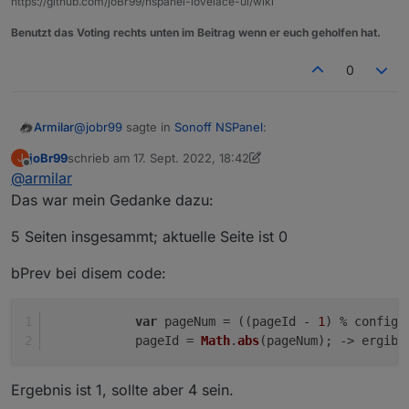
https://github.com/joBr99/nspanel-lovelace-ui/wiki
Benutzt das Voting rechts unten im Beitrag wenn er euch geholfen hat.
0
@
jobr99
sagte in
Sonoff NSPanel
:
Armilar
joBr99
schrieb am
17. Sept. 2022, 18:42
J
zuletzt editiert von joBr99
Offline
@
armilar
@
tt-tom
@
Atifan
Das war mein Gedanke dazu:
probiert mal so: (Disclaimer: ungetestet)
5 Seiten insgesammt; aktuelle Seite ist 0
        case 'bNext':

            pageId = (((pageId + 1) % config
bPrev bei disem code:
            UnsubscribeWatcher();

            GeneratePage(config.pages[pageId
            break;

var
 pageNum = ((pageId - 
1
) % config.
        case 'bPrev':

            pageId = 
Math
.
abs
(pageNum); -> ergibt
            pageId = (((pageId - 1) % config
Der geht auf die Bretter
Ergebnis ist 1, sollte aber 4 sein.
So geht es