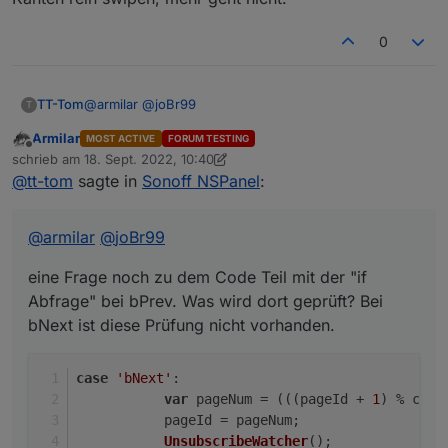
zwingend.
Grüße
0
Thomas
@
armilar
@
joBr99
TT-Tom
T
Armilar
MOST ACTIVE
FORUM TESTING
eine Frage noch zu dem Code Teil mit der "if Abfrage"
Offline
schrieb am
18. Sept. 2022, 10:40
bei bPrev. Was wird dort geprüft? Bei bNext ist diese
zuletzt editiert von Armilar
@
tt-tom
sagte in
Sonoff NSPanel
:
Prüfung nicht vorhanden.
case 'bNext':

           var pageNum = (((pageId + 1) % con
           pageId = pageNum;

@
armilar
@
joBr99
           UnsubscribeWatcher();

           GeneratePage(config.pages[pageId]);
eine Frage noch zu dem Code Teil mit der "if
           break;

       case 'bPrev':

Abfrage" bei bPrev. Was wird dort geprüft? Bei
           var pageNum = (((pageId - 1) % con
bNext ist diese Prüfung nicht vorhanden.
           pageId = pageNum;

           UnsubscribeWatcher();

           if (activePage != undefined && acti
case
'bNext'
:
               //update pageID

var
 pageNum = (((pageId + 
1
) % conf
               for (let i = 0; i < config.page
           pageId = pageNum;
                   if (config.pages[i] == acti
UnsubscribeWatcher
();
                       pageId = i;
