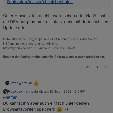
Fonts/blob/master/cheatsheet.html
Guter Hinweis. Ich dachte wäre schon drin. Hab's mal in
die DEV aufgenommen. Link ist dann mit dem nächsten
Update drin
Installationsanleitung, Tipps, Alias-Definitionen, FAQ für das Sonoff
NSPanel mit lovelace UI unter ioBroker
https://github.com/joBr99/nspanel-lovelace-ui/wiki
Benutzt das Voting rechts unten im Beitrag wenn er euch geholfen hat.
0
@
armilar
Atifan
Was man evtl. auch noch machen könnte, im Script ganz
Kuckuckmann
schrieb am
17. Sept. 2022, 19:27
K
oben bei der Dokumentation und den Changenotes eine
Also z.B. so:
zuletzt editiert von Kuckuckmann
Offline
@
atifan
Zeile mit dem Hinweis, wo man die Iconsymbole findet.
// Icons unter:
https://htmlpreview.github.io/?
Dann muss man nicht immer hier im Forum nach dem
Du kannst ihn aber auch einfach unter deinen
https://github.com/jobr99/Generate-HASP-
Link suchen :)
Fonts/blob/master/cheatsheet.html
Browserfavoriten speichern
;-)