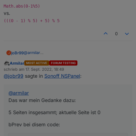
Math.abs(0-1%5)
Aber mal im Ernst. Macht das gleiche wie ursprünglich.
vs.
Hat auch das gleiche Ergebnis und vorher auch
funktioniert.
(((0 - 1) % 5) + 5) % 5
Ich hatte mit der Software-Navi noch nie einen Ausfall
oder fehlende Seiten oder Sprünge
0
@
armilar
joBr99
J
Das war mein Gedanke dazu:
Armilar
MOST ACTIVE
FORUM TESTING
5 Seiten insgesammt; aktuelle Seite ist 0
Offline
schrieb am
17. Sept. 2022, 18:49
zuletzt editiert von
@
jobr99
sagte in
Sonoff NSPanel
:
bPrev bei disem code:
            var pageNum = ((pageId - 1) % conf
@
armilar
Ergebnis ist 1, sollte aber 4 sein.
Das war mein Gedanke dazu:
Math.abs(0-1%5)
5 Seiten insgesammt; aktuelle Seite ist 0
vs.
(((0 - 1) % 5) + 5) % 5
bPrev bei disem code: