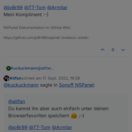
@
joBr99
@
TT-Tom
@
Armilar
Mein Kompliment :-)
NSPanel Dokumentation im GitHub Wiki:
https://github.com/joBr99/nspanel-lovelace-ui/wiki
0
@
atifan
Kuckuckmann
K
Du kannst ihn aber auch einfach unter deinen
Atifan
schrieb am
17. Sept. 2022, 19:28
Browserfavoriten speichern
;-)
@
joBr99
@
TT-Tom
@
Armilar
zuletzt editiert von
Offline
@
kuckuckmann
sagte in
Sonoff NSPanel
:
Mein Kompliment :-)
@
atifan
Du kannst ihn aber auch einfach unter deinen
Browserfavoriten speichern
;-)
@
joBr99
@
TT-Tom
@
Armilar