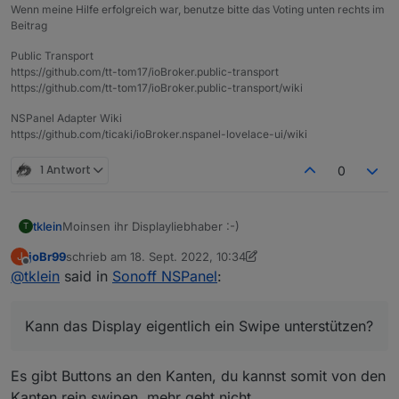
else
 {
Wenn meine Hilfe erfolgreich war, benutze bitte das Voting unten rechts im
GeneratePage
(config.
pages
[pageId]
Beitrag
           }
Public Transport
break
;
https://github.com/tt-tom17/ioBroker.public-transport
https://github.com/tt-tom17/ioBroker.public-transport/wiki
NSPanel Adapter Wiki
https://github.com/ticaki/ioBroker.nspanel-lovelace-ui/wiki
1 Antwort
0
Moinsen ihr Displayliebhaber :-)
tklein
T
joBr99
schrieb am
18. Sept. 2022, 10:34
J
gibt es bisher eine Möglichkeit, auf Subpageebene direkt
zuletzt editiert von joBr99
Offline
@
tklein
said in
Sonoff NSPanel
:
die Seiten durchzunavigieren?
Bsp:
Kann das Display eigentlich ein Swipe unterstützen?
Subpage 1 -> Subpage 2 -> Subpage 3. Ich möchte
mittels der arrows oben in den displayecken oder den
hardwarebutton entlangnaviigeren.
Habe ich eigentlich die Möglichkeit in Block zu erfahren,
Es gibt Buttons an den Kanten, du kannst somit von den
Auf oberster Ebene geht es ja bereits. "Loop" von erster
welche Seite gerade angezeigt wird?
Kanten rein swipen, mehr geht nicht.
zu letzter bzw. umgekehrt wäre nice, aber nicht
Kann das Display eigentlich ein Swipe unterstützen?