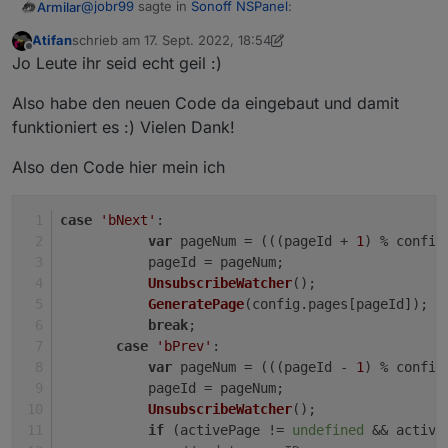
@
jobr99
sagte in
Sonoff NSPanel
:
Armilar
Atifan
schrieb am
17. Sept. 2022, 18:54
zuletzt editiert von Atifan
Offline
@
armilar
Jo Leute ihr seid echt geil :)
Das war mein Gedanke dazu:
Wie auch immer ;-)
Also habe den neuen Code da eingebaut und damit
@
Atifan
5 Seiten insgesammt; aktuelle Seite ist 0
soll es mal so einbauen und testen. Ist ja auch
funktioniert es :) Vielen Dank!
schick so...
case 'bNext':

bPrev bei disem code:
           var pageNum = (((pageId + 1) % conf
Also den Code hier mein ich
           pageId = pageNum;

            var pageNum = ((pageId - 1) % co
           UnsubscribeWatcher();

           GeneratePage(config.pages[pageId]);
case
'bNext'
:
           break;

var
 pageNum = (((pageId + 
1
) % config
Ergebnis ist 1, sollte aber 4 sein.
       case 'bPrev':

           pageId = pageNum;
           var pageNum = (((pageId - 1) % conf
Math.abs(-1%5)
UnsubscribeWatcher
();
           pageId = pageNum;

vs.
GeneratePage
(config.
pages
[pageId]);
           UnsubscribeWatcher();

(((0 - 1) % 5) + 5) % 5
break
;
           if (activePage != undefined && acti
               //update pageID

case
'bPrev'
:
               for (let i = 0; i < config.page
var
 pageNum = (((pageId - 
1
) % config
                   if (config.pages[i] == acti
           pageId = pageNum;
                       pageId = i;

UnsubscribeWatcher
();
                       break;

if
 (activePage != 
undefined
 && active
                   }
