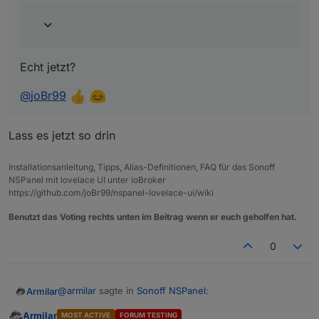
Echt jetzt?
@
joBr99
Lass es jetzt so drin
Installationsanleitung, Tipps, Alias-Definitionen, FAQ für das Sonoff
NSPanel mit lovelace UI unter ioBroker
https://github.com/joBr99/nspanel-lovelace-ui/wiki
Benutzt das Voting rechts unten im Beitrag wenn er euch geholfen hat.
0
@
armilar
sagte in
Sonoff NSPanel
:
Armilar
Armilar
MOST ACTIVE
FORUM TESTING