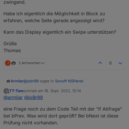
zwingend.
Habe ich eigentlich die Möglichkeit in Block zu
erfahren, welche Seite gerade angezeigt wird?
Kann das Display eigentlich ein Swipe unterstützen?
Grüße
Thomas
J
2 Antworten
0
@
jobr99
sagte in
Sonoff NSPanel
:
Armilar
TT-Tom
schrieb am
18. Sept. 2022, 10:14
T
zuletzt editiert von
Offline
@
armilar
@
@
joBr99
armilar
Das war mein Gedanke dazu:
Wie auch immer ;-)
eine Frage noch zu dem Code Teil mit der "if Abfrage"
@
Atifan
5 Seiten insgesammt; aktuelle Seite ist 0
soll es mal so einbauen und testen. Ist ja auch
bei bPrev. Was wird dort geprüft? Bei bNext ist diese
schick so...
case 'bNext':

Prüfung nicht vorhanden.
bPrev bei disem code:
           var pageNum = (((pageId + 1) % conf
           pageId = pageNum;
