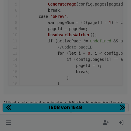
GeneratePage
(config.
pages
[pageId]);
                       break;

break
;
                   }

case
'bPrev'
:
               }

               GeneratePage(activePage.parent)
var
 pageNum = (((pageId - 
1
) % conf
           }

           pageId = pageNum;
           else {

UnsubscribeWatcher
();
               GeneratePage(config.pages[pageI
if
 (activePage != 
undefined
 && acti
           }

//update pageID
           break;

for
 (
let
 i = 
0
; i < config.
page
if
 (config.
pages
[i] == acti
                       pageId = i;
break
;
                   }
               }
GeneratePage
(activePage.
parent
)
           }
Müsste ich selbst nachsehen. Mit der Navigation habe
else
 {
1508 von 1548
GeneratePage
(config.
pages
[pageI
ich mich nie wirklich beschäftigt. Die hat Grrzzz für die
           }
Subpage-Logik verändert. Eigentlich kann es auch nur
break
;
damit zusammenhängen.