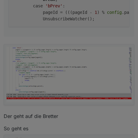
        case 
'bPrev'
:

            pageId = (((pageId - 
1
) % 
config
.pages
Der geht auf die Bretter
So geht es