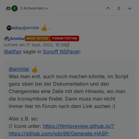
@
joBr99
K
2 Antworten
0
Lass es jetzt so drin
@
armilar
Atifan
Was man evtl. auch noch machen könnte, im Script ganz
Armilar
MOST ACTIVE
FORUM TESTING
oben bei der Dokumentation und den Changenotes eine
Also z.B. so:
Offline
schrieb am
17. Sept. 2022, 19:26
Zeile mit dem Hinweis, wo man die Iconsymbole findet.
// Icons unter:
https://htmlpreview.github.io/?
zuletzt editiert von Armilar
@
atifan
sagte in
Sonoff NSPanel
:
Dann muss man nicht immer hier im Forum nach dem
https://github.com/jobr99/Generate-HASP-
Link suchen :)
Fonts/blob/master/cheatsheet.html
@
armilar
Was man evtl. auch noch machen könnte, im Script
ganz oben bei der Dokumentation und den
Changenotes eine Zeile mit dem Hinweis, wo man
die Iconsymbole findet. Dann muss man nicht
immer hier im Forum nach dem Link suchen :)
Also z.B. so:
// Icons unter:
https://htmlpreview.github.io/?
https://github.com/jobr99/Generate-HASP-