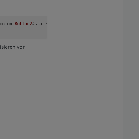
on on 
Button2
#state 
do
Publish
NSPanel
/
tele
//RESULT {"Cu
isieren von