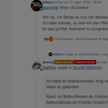
Atifan
schrieb am
14. Sept. 2022, 08:34
zuletzt editiert von
@
armilar
Ahso ok Danke!
@
armilar
sagte in
Sonoff N
Offline
Versuche mal direkt:
Hm ok, ich fände es von der Bedien
panelRecvTopic
Scrollen könnte, so wie mit den Pfei
Rule2 on Button1#state 
Ist das großer Aufwand zu progra
 panelRecvTopic: 'mqt
Die Rule2 ist nicht zum Scrol
(Seite mit einem Klick aufrufe
J
2 Antworten
Letzte Antwort
14. Se
Man könnte das sicherlich über
Für die Navigation gibt es ja b
Ah habe es hinbekommen, hing
Atifan
Habs so geändert
Armilar
schrie
MOST ACTIVE
FORUM TESTING
Rule2 on Button1#state do Pub
zuletzt 
@
atifan
sagte in
Sonoff NSPanel
:
%topic%/tele/RESULT {"Custom
Offline
Jetzt funktionieren die Buttons
Ah habe es hinbekommen, hing m
Habs so geändert
Rule2 on Button1#state do Publi
Button2#state do Publish %topic