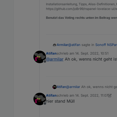
Installationsanleitung, Tipps, Alias-Definitionen
https://github.com/joBr99/nspanel-lovelace-ui/w
Benutzt das Voting rechts unten im Beitrag wen
@
atifan
sagte in
Sonoff NSPa
Armilar
Atifan
schrieb am
14. Sept. 2022, 10:51
zuletzt editiert von
@
armilar
Ah ok, wenns nicht geht is
@
armilar
Ahso ok Danke!
Offline
nicht wirklich ;-)
Hm ok, ich fände es von de
könnte, so wie mit den Pfei
Ist das großer Aufwand z
Die erforderlichen Ereignisse
Atifan
@
armilar
Ah ok, wenns nicht geh
"event,buttonPress2,card
Atifan
schrieb am
14. Sept. 2022, 11:07
Wenn die stattdessen in der
zuletzt editiert von Atifan
hier stand Müll
Offline
Also: