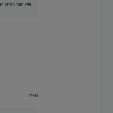
ben und unten wie
#1445
rechts Scrollen