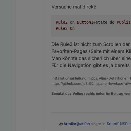
Versuche mal direkt:
Rule2
 on 
Button1
#state 
do
Publis
Rule2
On
Die Rule2 ist nicht zum Scrollen de
Favoriten-Pages (Seite mit einem Kl
Man könnte das sicherlich über eine z
Für die Navigation gibt es ja bereits
Installationsanleitung, Tipps, Alias-Definitionen
https://github.com/joBr99/nspanel-lovelace-ui/w
Benutzt das Voting rechts unten im Beitrag wen
@
atifan
sagte in
Sonoff NSPa
Armilar