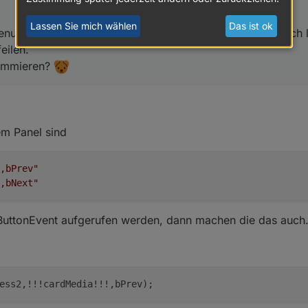
Lassen Sie mich wählen
Das ist ok
enung her halt bequem wenn man über die Buttons einfach l
eilen.
rammieren?
em Panel sind
,bPrev"
,bNext"
eButtonEvent aufgerufen werden, dann machen die das auch