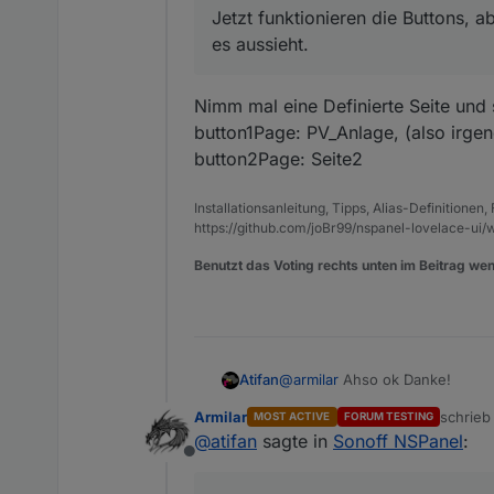
Jetzt funktionieren die Buttons, a
es aussieht.
Nimm mal eine Definierte Seite und s
button1Page: PV_Anlage, (also irgen
button2Page: Seite2
Installationsanleitung, Tipps, Alias-Definitionen
https://github.com/joBr99/nspanel-lovelace-ui/w
Benutzt das Voting rechts unten im Beitrag wen
@
armilar
Ahso ok Danke!
Atifan
Armilar
schrie
MOST ACTIVE
FORUM TESTING
Hm ok, ich fände es von der B
zuletzt 
@
atifan
sagte in
Sonoff NSPanel
:
könnte, so wie mit den Pfeilen.
Offline
Ist das großer Aufwand zu pr