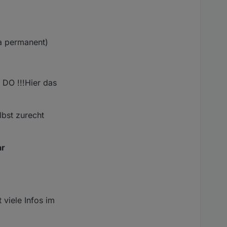
ja permanent)
DO !!!Hier das
lbst zurecht
ar
 viele Infos im