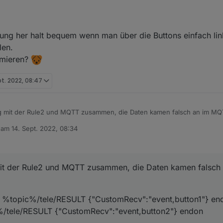
SPanel
:
ung her halt bequem wenn man über die Buttons einfach lin
len.
do Publish NSPanel/tele/RESULT {"CustomRecv":"event,butt
mmieren?
t.0.NsPanel.tele.RESULT',       // anpassen

len der links/rechts Seiten-Navigation gedacht, sondern zum visualisier
n)
pt. 2022, 08:47
 eine zusätzliche Funktion (existiert aktuell nicht) aufrufen.
ereits die Pfeile innerhalb der Seiten
 mit der Rule2 und MQTT zusammen, die Daten kamen falsch an im MQ
b am
14. Sept. 2022, 08:34
lish %topic%/tele/RESULT {"CustomRecv":"event,button1"} endon on But
editiert von
Recv":"event,button2"} endon
, aber sie scrollen nicht nach rechts und links sondern nach oben und u
it der Rule2 und MQTT zusammen, die Daten kamen falsch
sh %topic%/tele/RESULT {"CustomRecv":"event,button1"} en
%/tele/RESULT {"CustomRecv":"event,button2"} endon