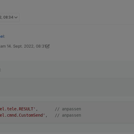
2, 08:34
el
:
b am
14. Sept. 2022, 08:31
editiert von Armilar
.NsPanel.tele.RESULT',       // anpassen

:
el.tele.RESULT'
,       
// anpassen
el.cmnd.CustomSend'
,   
// anpassen