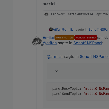
aussieht.
1 Antwort
Letzte Antwort
14. Sept. 202
@
armilar
sagte in
Sonoff NSPan
Atifan
Armilar
schrie
MOST ACTIVE
FORUM TESTING
zuletzt 
@
atifan
sagte in
Sonoff NSPanel
:
panelRecvTopic
Offline
 panelRecvTopic: 'mqtt.0
@
armilar
sagte in
Sonoff NSPanel
 panelRecvTopic: 
'mqtt.0.NsPan
 panelSendTopic: 
'mqtt.0.NsPan