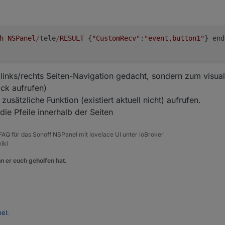
h
NSPanel
/
tele
/
RESULT
 {
"CustomRecv"
:
"event,button1"
} end
r links/rechts Seiten-Navigation gedacht, sondern zum visual
ick aufrufen)
usätzliche Funktion (existiert aktuell nicht) aufrufen.
 die Pfeile innerhalb der Seiten
, FAQ für das Sonoff NSPanel mit lovelace UI unter ioBroker
iki
n er euch geholfen hat.
nel
: