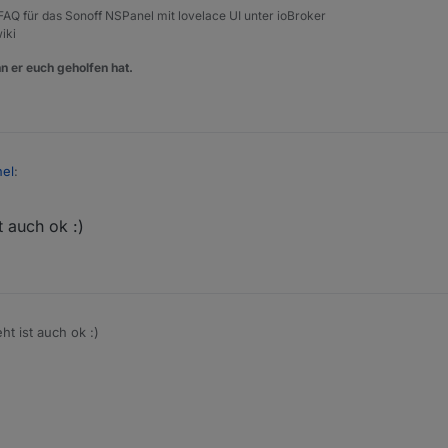
, FAQ für das Sonoff NSPanel mit lovelace UI unter ioBroker
iki
n er euch geholfen hat.
nel
:
t auch ok :)
r Bedienung her halt bequem wenn man über die Buttons einfach links 
len.
u programmieren?
 aus dem Panel sind
t ist auch ok :)
Media,bPrev"

 HandleButtonEvent aufgerufen werden, dann machen die das auch.