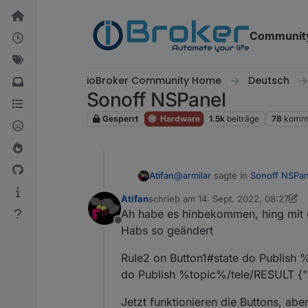
Weiter zum Inhalt
Communit
ioBroker Community Home
Deutsch
Sonoff NSPanel
Gesperrt
Hardware
1.5k
beiträge
78
komme
@
armilar
sagte in
Sonoff NSPan
Atifan
Atifan
schrieb am
14. Sept. 2022, 08:27
zuletzt editiert von Atifan
Ah habe es hinbekommen, hing mit
panelRecvTopic
Offline
Habs so geändert
 panelRecvTopic: 'mqtt.0
Rule2 on Button1#state do Publish
do Publish %topic%/tele/RESULT {
Jetzt funktionieren die Buttons, abe