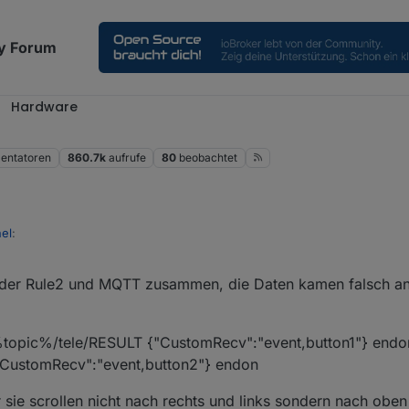
y Forum
Hardware
ntatoren
860.7k
aufrufe
80
beobachtet
el
:
 der Rule2 und MQTT zusammen, die Daten kamen falsch a
.NsPanel.tele.RESULT',       // anpassen

 %topic%/tele/RESULT {"CustomRecv":"event,button1"} endo
"CustomRecv":"event,button2"} endon
r sie scrollen nicht nach rechts und links sondern nach obe