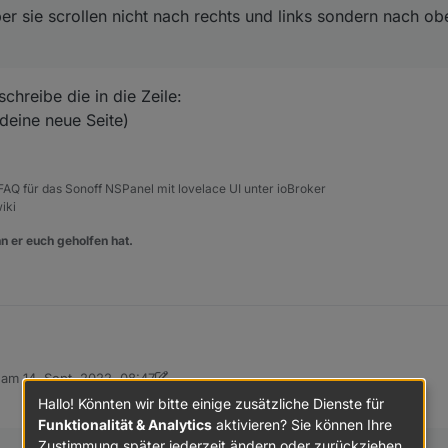
ber sie scrollen nicht nach rechts und links sondern nach o
chreibe die in die Zeile:
deine neue Seite)
, FAQ für das Sonoff NSPanel mit lovelace UI unter ioBroker
iki
n er euch geholfen hat.
b am
14. Sept. 2022, 08:47
edienung her halt bequem wenn man über die Buttons einfach links und 
editiert von Armilar
Hallo! Könnten wir bitte einige zusätzliche Dienste für
ogrammieren?
Funktionalität & Analytics
aktivieren? Sie können Ihre
Zustimmung später jederzeit ändern oder zurückziehen.