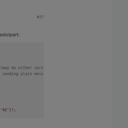
#27
Panel senden kann.
stolpert:
s einem MQTT-Programm
ht, weil Dir dann das
(may be either server or client)
 sending plain messages)
'42'
});