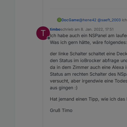
DocGame
@
hene42
@
saeft_2003
Ich
D
Vielleicht sollte man auf 
timbo
schrieb am
8. Jan. 2022, 17:51
T
Die Hardwarebuttons sind ja
zuletzt editiert von
Ich habe auch ein NSPanel am laufen
ausgereicht hätte.
Offline
Irgendwie müsste man doch
Was ich gern hätte, wäre folgendes:
Curtain
)
Da ich mit meinem beschei
der linke Schalter schaltet eine Dec
Erkenntnisse.
den Status im ioBrocker abfrage un
da in dem Zimmer auch eine Alexa i
Status am rechten Schalter des NSp
versucht, aber irgendwie eine Tode
aus gingen :)
Hat jemand einen Tipp, wie ich da
Gruß Timo