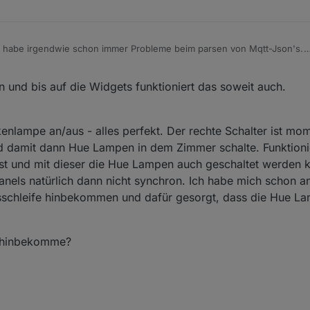
 habe irgendwie schon immer Probleme beim parsen von Mqtt-Json's.
Github beim Sonoffadapter ein Issue aufmachen um an die "Virtuellen" St
 kein Problem, ist ja aber nicht die Lösung, da hierzu auch ein Schelly2
 und bis auf die Widgets funktioniert das soweit auch.
 an die Funktionen rankommen. scheinbar geht ja jetzt auch Rollo-Steu
denen Wissen nur solche simplen Blocklys hinbekomme warte ich einfa
kenlampe an/aus - alles perfekt. Der rechte Schalter ist mo
d damit dann Hue Lampen in dem Zimmer schalte. Funktionie
st und mit dieser die Hue Lampen auch geschaltet werden k
anels natürlich dann nicht synchron. Ich habe mich schon a
sschleife hinbekommen und dafür gesorgt, dass die Hue La
s hinbekomme?