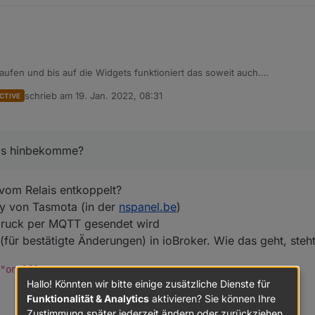
aufen und bis auf die Widgets funktioniert das soweit auch.
ndes:
schrieb am
19. Jan. 2022, 08:31
CTIVE
e Deckenlampe an/aus - alles perfekt. Der rechte Schalter ist momentan s
zuletzt editiert von
 dann Hue Lampen in dem Zimmer schalte. Funktioniert auch alles, abe
eser die Hue Lampen auch geschaltet werden können, ist der Status am r
h das hinbekomme?
synchron. Ich habe mich schon an einem Blockly versucht, aber irgendw
das hinbekomme?
, dass die Hue Lampen ca. 5 min an / aus gingen :)
vom Relais entkoppelt?
ay von Tasmota (in der
nspanel.be
)
ndruck per MQTT gesendet wird
 (für bestätigte Änderungen) in ioBroker. Wie das geht, steh
"on"}]}
Hallo! Könnten wir bitte einige zusätzliche Dienste für
Funktionalität & Analytics
aktivieren? Sie können Ihre
Zustimmung später jederzeit ändern oder zurückziehen.