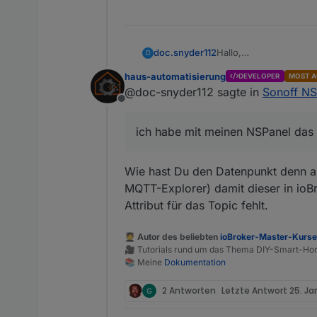
Hallo,
doc.snyder112
D
ich habe mit meinen N
haus-automatisierung
DEVELOPER
MOST A
eigendlich ins topic
In der Tasmota Consol
@doc-snyder112 sagte in
Sonoff NS
mqtt.0.SmartHome.ns
Offline
und dort z.B. {"index"
Vielleicht kann mir je
Grüße Danilo
ich habe mit meinen NSPanel das
Wie hast Du den Datenpunkt denn a
MQTT-Explorer) damit dieser in ioBr
Attribut für das Topic fehlt.
🧑‍🎓 Autor des beliebten
ioBroker-Master-Kurs
🎥 Tutorials rund um das Thema DIY-Smart-H
📚 Meine
Dokumentation
2 Antworten
Letzte Antwort
25. Ja