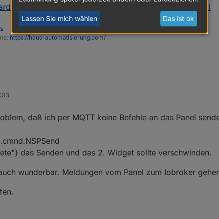
ardware/sonoff/2022/01/18/sonoff-nspanel-iobroker.html
Lassen Sie mich wählen
Das ist ok
es
ome:
https://haus-automatisierung.com/
:03
oblem, daß ich per MQTT keine Befehle an das Panel senden
8.cmnd.NSPSend
elete"} das Senden und das 2. Widget sollte verschwinden.
 auch wunderbar. Meldungen vom Panel zum Iobroker gehen
fen.