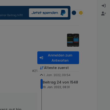
Anmelden zum
Antworten
 die rechte Taste
Älteste zuerst
#21
und nur das Template
1. Jan. 2022, 09:54
Beitrag 24 von 1548
19. Jan. 2022, 08:31
ganz gut hin