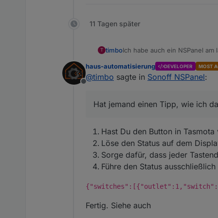
11 Tagen später
Ich habe auch ein NSPanel am l
timbo
T
Was ich gern hätte, wäre folge
haus-automatisierung
DEVELOPER
MOST A
der linke Schalter schaltet ein
@
timbo
sagte in
Sonoff NSPanel
:
im ioBrocker abfrage und damit
Offline
auch eine Alexa ist und mit di
Hat jemand einen Tipp, wie ic
NSpanels natürlich dann nicht 
Hat jemand einen Tipp, wie ich 
hinbekommen und dafür gesorgt
Gruß Timo
Hast Du den Button in Tasmota 
Löse den Status auf dem Displ
Sorge dafür, dass jeder Taste
Führe den Status ausschließlich
{"switches":[{"outlet":1,"switch":
Fertig. Siehe auch