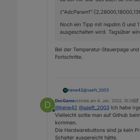
{"AdcParam1":[2,28000,18000,13
Noch ein Tipp mit nspdim 0 und 1
ausgeschalten wird. Tagsüber wir
Bei der Temperatur-Steuerpage und 
Fortschritte.
@
saeft_2003
hene42
H
DocGame
schrieb am
4. Jan. 2022, 10:28
D
im Moment so, die Frage ist ob
zuletzt editiert von DocGame
1. A
@
hene42
@
saeft_2003
Ich habe ir
Offline
Vielleicht sollte man auf Github be
kommen.
Die Hardwarebuttons sind ja kein Pr
Schalter ausgereicht hätte.