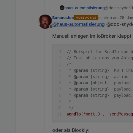
@doc-snyder11
haus-automatisierung
BananaJoe
schrieb am
25. Jan
MOST ACTIVE
zuletzt editiert von
@
haus-automatisierung
@doc-snyde
ich habe mi
Offline
Manuell anlegen im ioBroker klappt
Wie hast Du d
(wie MQTT-Explo
native-Attribut 
// Beispiel für SendTo von h
// Test ob ich das zum Anleg
/*
 * 
@param
 {string}  MQTT ins
 * 
@param
 {string}  action  
 * 
@param
 {object}  payload 
 * 
@param
 {string}  payload.
 * 
@param
 {string}  payload.
 *
 */
sendTo
(
'mqtt.0'
, 
'sendMessag
oder als Blockly: