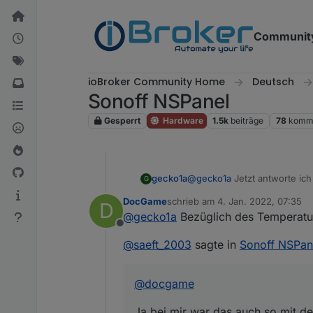
Weiter zum Inhalt
Communit
ioBroker Community Home
Deutsch
Sonoff NSPanel
Gesperrt
Hardware
1.5k
beiträge
78
komme
gecko1a
@
gecko1a
Jetzt antworte ich 
G
Ich habe es bei mir wieder 
DocGame
schrieb am
4. Jan. 2022, 07:35
D
länger gedrückt. Dabei sche
zuletzt editiert von
@
gecko1a
Bezüglich des Temperatur
angerichtet. Daraufhin starte
Offline
Grüße Frank
@
saeft_2003
sagte in
Sonoff NSPan
@
docgame
Ja bei mir war das auch so mit d