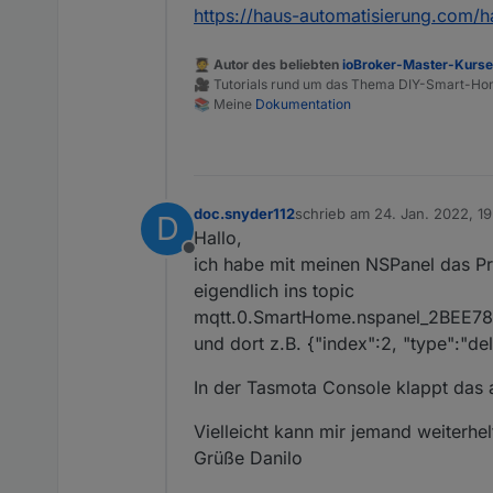
https://haus-automatisierung.com/h
🧑‍🎓 Autor des beliebten
ioBroker-Master-Kurs
🎥 Tutorials rund um das Thema DIY-Smart-H
📚 Meine
Dokumentation
doc.snyder112
schrieb am
24. Jan. 2022, 19
D
zuletzt editiert von
Hallo,
Offline
ich habe mit meinen NSPanel das Pr
eigendlich ins topic
mqtt.0.SmartHome.nspanel_2BEE7
und dort z.B. {"index":2, "type":"d
In der Tasmota Console klappt das
Vielleicht kann mir jemand weiterhel
Grüße Danilo