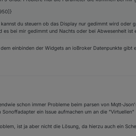
950]}
 kannst du steuern ob das Display nur gedimmt wird oder 
d es bei mir gedimmt und Nachts oder bei Abwesenheit ist 
dem einbinden der Widgets an ioBroker Datenpunkte gibt es
 das so i.o. ist
pr. 2022, 12:57
gendwie schon immer Probleme beim parsen von Mqtt-Json'
im Sonoffadapter ein Issue aufmachen um an die "Virtuellen" 
oblem, ist ja aber nicht die Lösung, da hierzu auch ein Sche