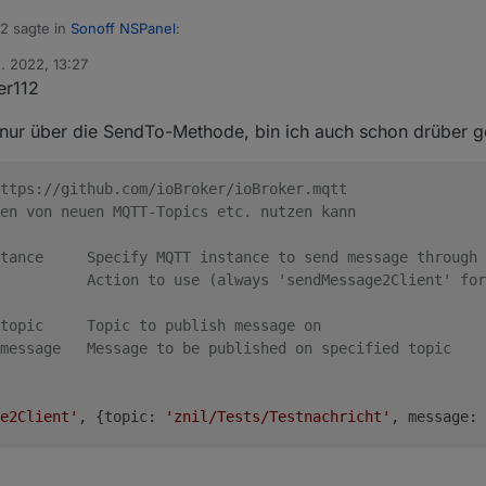
2 sagte in
Sonoff NSPanel
:
. 2022, 13:27
r112
t meinen NSPanel das Problem, daß ich per MQTT keine Befehle an das 
 nur über die SendTo-Methode, bin ich auch schon drüber ge
en Datenpunkt denn angelegt? Ich sende dafür immer einen Befehl au
rer) damit dieser in ioBroker angelegt wird. Manuell anlegen klappt nic
für das Topic fehlt.
ttps://github.com/ioBroker/ioBroker.mqtt
en von neuen MQTT-Topics etc. nutzen kann
tance     Specify MQTT instance to send message through 
          Action to use (always 'sendMessage2Client' for
        
topic     Topic to publish message on
message   Message to be published on specified topic
e2Client'
, {topic: 
'znil/Tests/Testnachricht'
, message: 