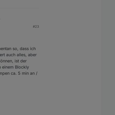
ates ran zu kommen.
#23
.5 hinter dem Schalter
erung. (
NSPanel
ch mal auf neuste
mentan so, dass ich
rt auch alles, aber
önnen, ist der
n einem Blockly
mpen ca. 5 min an /