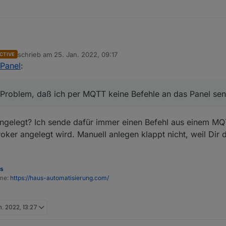
SPanel das Problem, daß ich per MQTT keine Befehle an das Panel sende
schrieb am
25. Jan. 2022, 09:17
CTIVE
e klappt das auch wunderbar. Meldungen vom Panel zum Iobroker gehe
zuletzt editiert von
Panel
:
panel_2BEE78.cmnd.NSPSend
:2, "type":"delete"} das Senden und das 2. Widget sollte verschwinden.
mand weiterhelfen.
 Problem, daß ich per MQTT keine Befehle an das Panel se
ngelegt? Ich sende dafür immer einen Befehl aus einem 
oker angelegt wird. Manuell anlegen klappt nicht, weil Dir 
es
ome:
https://haus-automatisierung.com/
n. 2022, 13:27