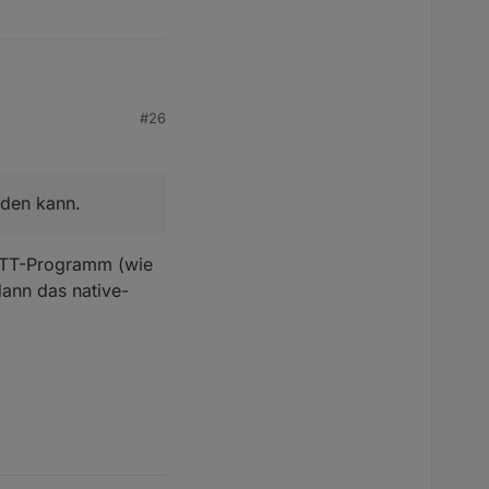
n kann. Es sollte ja
#26
n auch.
nden kann.
MQTT-Programm (wie
dann das native-