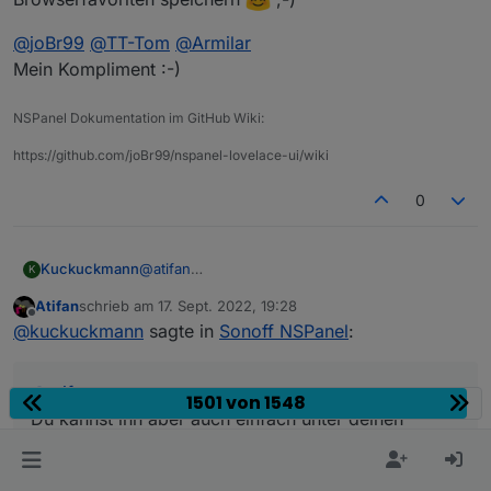
@
joBr99
@
TT-Tom
@
Armilar
Mein Kompliment :-)
NSPanel Dokumentation im GitHub Wiki:
https://github.com/joBr99/nspanel-lovelace-ui/wiki
0
@
atifan
Kuckuckmann
K
Du kannst ihn aber auch einfach unter deinen
Atifan
schrieb am
17. Sept. 2022, 19:28
Browserfavoriten speichern
;-)
@
joBr99
@
TT-Tom
@
Armilar
zuletzt editiert von
Offline
@
kuckuckmann
sagte in
Sonoff NSPanel
:
Mein Kompliment :-)
@
atifan
1501 von 1548
Du kannst ihn aber auch einfach unter deinen
Browserfavoriten speichern
;-)
@
joBr99
@
TT-Tom
@
Armilar