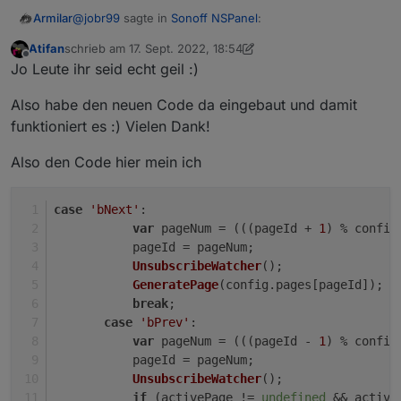
@
jobr99
sagte in
Sonoff NSPanel
:
Armilar
Atifan
schrieb am
17. Sept. 2022, 18:54
zuletzt editiert von Atifan
Offline
@
armilar
Jo Leute ihr seid echt geil :)
Das war mein Gedanke dazu:
Wie auch immer ;-)
Also habe den neuen Code da eingebaut und damit
@
Atifan
5 Seiten insgesammt; aktuelle Seite ist 0
soll es mal so einbauen und testen. Ist ja auch
funktioniert es :) Vielen Dank!
schick so...
case 'bNext':

bPrev bei disem code:
           var pageNum = (((pageId + 1) % conf
Also den Code hier mein ich
           pageId = pageNum;

            var pageNum = ((pageId - 1) % co
           UnsubscribeWatcher();

           GeneratePage(config.pages[pageId]);
case
'bNext'
:
           break;

var
 pageNum = (((pageId + 
1
) % config
Ergebnis ist 1, sollte aber 4 sein.
       case 'bPrev':

           pageId = pageNum;
           var pageNum = (((pageId - 1) % conf
Math.abs(-1%5)
UnsubscribeWatcher
();
           pageId = pageNum;

vs.
GeneratePage
(config.
pages
[pageId]);
           UnsubscribeWatcher();

(((0 - 1) % 5) + 5) % 5
break
;
           if (activePage != undefined && acti
               //update pageID

case
'bPrev'
:
               for (let i = 0; i < config.page
var
 pageNum = (((pageId - 
1
) % config
                   if (config.pages[i] == acti
           pageId = pageNum;
                       pageId = i;

UnsubscribeWatcher
();
                       break;

if
 (activePage != 
undefined
 && active