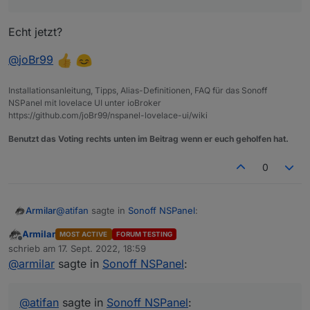
           break;

       case 'bPrev':

           var pageNum = (((pageId - 1) % confi
Echt jetzt?
           pageId = pageNum;

           UnsubscribeWatcher();

@
joBr99
           if (activePage != undefined && activ
               //update pageID

Installationsanleitung, Tipps, Alias-Definitionen, FAQ für das Sonoff
               for (let i = 0; i < config.pages
NSPanel mit lovelace UI unter ioBroker
                   if (config.pages[i] == activ
https://github.com/joBr99/nspanel-lovelace-ui/wiki
                       pageId = i;

                       break;

Benutzt das Voting rechts unten im Beitrag wenn er euch geholfen hat.
                   }

               }

0
               GeneratePage(activePage.parent);
           }

           else {

@
atifan
sagte in
Sonoff NSPanel
:
Armilar
               GeneratePage(config.pages[pageId
           }

Armilar
MOST ACTIVE
FORUM TESTING
Offline
Jo Leute ihr seid echt geil :)
schrieb am
17. Sept. 2022, 18:59
zuletzt editiert von
@
armilar
sagte in
Sonoff NSPanel
:
Echt jetzt?
Also habe den neuen Code da eingebaut und
damit funktioniert es :) Vielen Dank!
@
joBr99
@
atifan
sagte in
Sonoff NSPanel
: