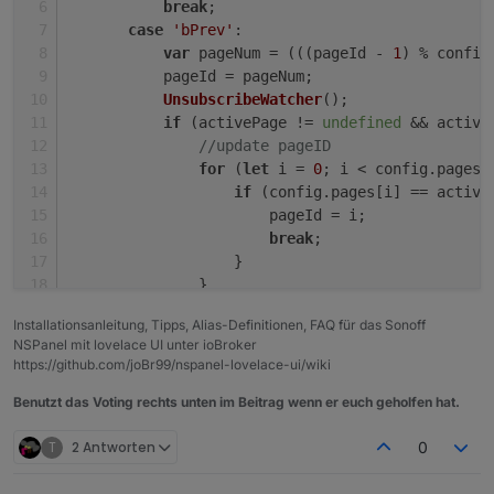
break
;
case
'bPrev'
:
var
 pageNum = (((pageId - 
1
) % config
           pageId = pageNum;
UnsubscribeWatcher
();
if
 (activePage != 
undefined
 && active
//update pageID
for
 (
let
 i = 
0
; i < config.
pages
.
if
 (config.
pages
[i] == active
                       pageId = i;
break
;
                   }
               }
GeneratePage
(activePage.
parent
);
Installationsanleitung, Tipps, Alias-Definitionen, FAQ für das Sonoff
           }
NSPanel mit lovelace UI unter ioBroker
else
 {
https://github.com/joBr99/nspanel-lovelace-ui/wiki
GeneratePage
(config.
pages
[pageId]
           }
Benutzt das Voting rechts unten im Beitrag wenn er euch geholfen hat.
break
;
T
2 Antworten
0