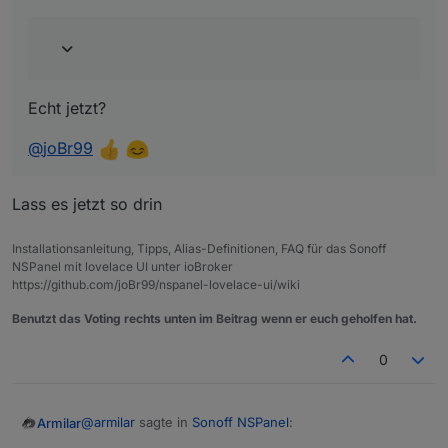
Echt jetzt?
@
joBr99
Lass es jetzt so drin
Installationsanleitung, Tipps, Alias-Definitionen, FAQ für das Sonoff
NSPanel mit lovelace UI unter ioBroker
https://github.com/joBr99/nspanel-lovelace-ui/wiki
Benutzt das Voting rechts unten im Beitrag wenn er euch geholfen hat.
0
@
armilar
sagte in
Sonoff NSPanel
:
Armilar