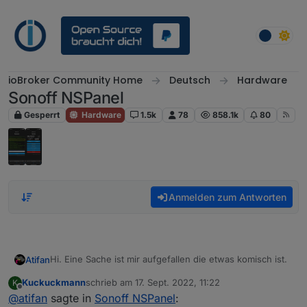
Weiter zum Inhalt
ioBroker Community Home
Deutsch
Hardware
Sonoff NSPanel
Gesperrt
Hardware
1.5k
78
858.1k
80
Anmelden zum Antworten
Hi. Eine Sache ist mir aufgefallen die etwas komisch ist.
Atifan
Kuckuckmann
schrieb am
17. Sept. 2022, 11:22
K
Ich navigiere ja über die beiden Hardware-Buttons von
zuletzt editiert von
Offline
@
atifan
sagte in
Sonoff NSPanel
:
links nach rechts und rechts nach links.