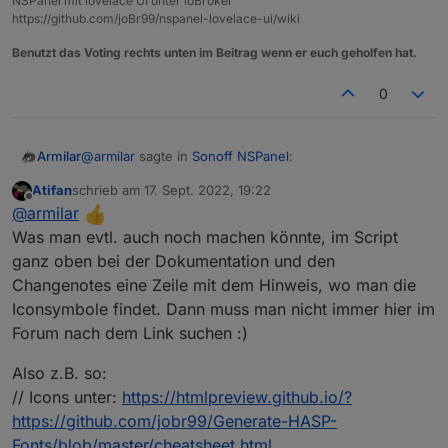
NSPanel mit lovelace UI unter ioBroker
https://github.com/joBr99/nspanel-lovelace-ui/wiki
Benutzt das Voting rechts unten im Beitrag wenn er euch geholfen hat.
0
@
armilar
sagte in
Sonoff NSPanel
:
Armilar
Atifan
schrieb am
17. Sept. 2022, 19:22
zuletzt editiert von
Offline
@
armilar
sagte in
Sonoff NSPanel
:
@
armilar
Was man evtl. auch noch machen könnte, im Script
Bugfix v3.4.0.3 ist auf github
ganz oben bei der Dokumentation und den
@
atifan
sagte in
Sonoff NSPanel
:
Changenotes eine Zeile mit dem Hinweis, wo man die
Gerne den unteren Teil austauschen...
Iconsymbole findet. Dann muss man nicht immer hier im
Jo Leute ihr seid echt geil :)
https://github.com/joBr99/nspanel-lovelace-
Forum nach dem Link suchen :)
ui/blob/main/ioBroker/NsPanelTs.ts
Also habe den neuen Code da
eingebaut und damit funktioniert es :)
Also z.B. so:
Vielen Dank!
// Icons unter:
https://htmlpreview.github.io/?
https://github.com/jobr99/Generate-HASP-
Echt jetzt?
Fonts/blob/master/cheatsheet.html