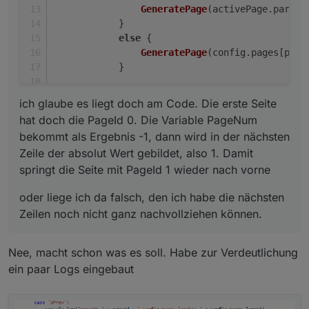
    "items": [

GeneratePage
(activePage.
parent
        <PageItem>{ id: "alias.0.PV-Anlage.a
            }
        <PageItem>{ id: "alias.0.PV-Anlage.a
else
 {
        <PageItem>{ id: "alias.0.PV-Anlage.S
GeneratePage
(config.
pages
[page
    ]

            }
};

break
;
ich glaube es liegt doch am Code. Die erste Seite
var Benzinpreise1: PageEntities =

{

hat doch die PageId 0. Die Variable PageNum
    "type": "cardEntities",

bekommt als Ergebnis -1, dann wird in der nächsten
    "heading": "Benzinpreise 1/2",

Zeile der absolut Wert gebildet, also 1. Damit
    "useColor": true,

springt die Seite mit PageId 1 wieder nach vorne
    "subPage": false,

    "parent": undefined,

oder liege ich da falsch, den ich habe die nächsten
    "items": [

Zeilen noch nicht ganz nachvollziehen können.
        <PageItem>{ id: "alias.0.Benzinpreis
        <PageItem>{ id: "alias.0.Benzinpreis
        <PageItem>{ id: "alias.0.Benzinpreis
Nee, macht schon was es soll. Habe zur Verdeutlichung
        <PageItem>{ id: "alias.0.Benzinpreis
ein paar Logs eingebaut
    ]

};
