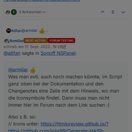
@
joBr99
K
2 Antworten
0
Lass es jetzt so drin
@
armilar
Atifan
Was man evtl. auch noch machen könnte, im Script ganz
Armilar
MOST ACTIVE
FORUM TESTING
oben bei der Dokumentation und den Changenotes eine
Also z.B. so:
Offline
schrieb am
17. Sept. 2022, 19:26
Zeile mit dem Hinweis, wo man die Iconsymbole findet.
// Icons unter:
https://htmlpreview.github.io/?
zuletzt editiert von Armilar
@
atifan
sagte in
Sonoff NSPanel
:
Dann muss man nicht immer hier im Forum nach dem
https://github.com/jobr99/Generate-HASP-
Link suchen :)
Fonts/blob/master/cheatsheet.html
@
armilar
Was man evtl. auch noch machen könnte, im Script
ganz oben bei der Dokumentation und den
Changenotes eine Zeile mit dem Hinweis, wo man
die Iconsymbole findet. Dann muss man nicht
immer hier im Forum nach dem Link suchen :)
Also z.B. so:
// Icons unter:
https://htmlpreview.github.io/?
https://github.com/jobr99/Generate-HASP-