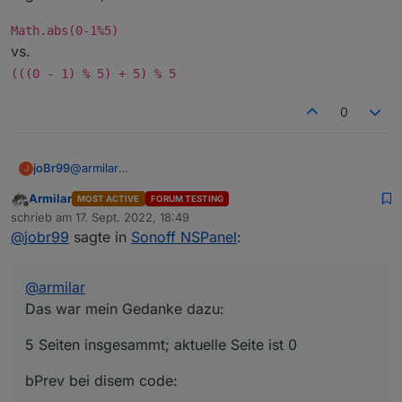
So geht es
Math.abs(0-1%5)
Aber mal im Ernst. Macht das gleiche wie ursprünglich.
vs.
Hat auch das gleiche Ergebnis und vorher auch
funktioniert.
(((0 - 1) % 5) + 5) % 5
Ich hatte mit der Software-Navi noch nie einen Ausfall
oder fehlende Seiten oder Sprünge
0
@
armilar
joBr99
J
Das war mein Gedanke dazu:
Armilar
MOST ACTIVE
FORUM TESTING
5 Seiten insgesammt; aktuelle Seite ist 0
Offline
schrieb am
17. Sept. 2022, 18:49
zuletzt editiert von
@
jobr99
sagte in
Sonoff NSPanel
:
bPrev bei disem code:
            var pageNum = ((pageId - 1) % conf
@
armilar
Ergebnis ist 1, sollte aber 4 sein.
Das war mein Gedanke dazu:
Math.abs(0-1%5)
5 Seiten insgesammt; aktuelle Seite ist 0
vs.
(((0 - 1) % 5) + 5) % 5
bPrev bei disem code: