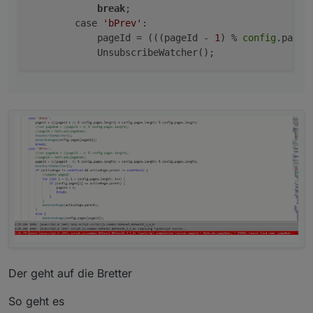
break
;

        case 
'bPrev'
:

            pageId = (((pageId - 
1
) % 
config
.pages
Der geht auf die Bretter
So geht es