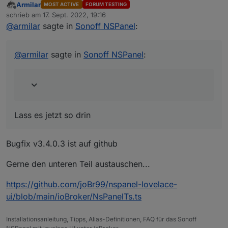
Armilar
MOST ACTIVE
FORUM TESTING
Offline
@
atifan
sagte in
Sonoff NSPanel
:
schrieb am
17. Sept. 2022, 19:16
zuletzt editiert von
@
armilar
sagte in
Sonoff NSPanel
:
Lass es jetzt so drin
Jo Leute ihr seid echt geil :)
@
armilar
sagte in
Sonoff NSPanel
:
Also habe den neuen Code da eingebaut
und damit funktioniert es :) Vielen Dank!
Echt jetzt?
@
joBr99
Lass es jetzt so drin
Bugfix v3.4.0.3 ist auf github
Gerne den unteren Teil austauschen...
https://github.com/joBr99/nspanel-lovelace-
ui/blob/main/ioBroker/NsPanelTs.ts
Installationsanleitung, Tipps, Alias-Definitionen, FAQ für das Sonoff