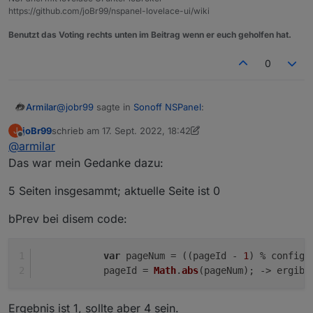
https://github.com/joBr99/nspanel-lovelace-ui/wiki
Benutzt das Voting rechts unten im Beitrag wenn er euch geholfen hat.
0
@
jobr99
sagte in
Sonoff NSPanel
:
Armilar
joBr99
schrieb am
17. Sept. 2022, 18:42
J
zuletzt editiert von joBr99
Offline
@
armilar
@
tt-tom
@
Atifan
Das war mein Gedanke dazu:
probiert mal so: (Disclaimer: ungetestet)
5 Seiten insgesammt; aktuelle Seite ist 0
        case 'bNext':

            pageId = (((pageId + 1) % config
bPrev bei disem code:
            UnsubscribeWatcher();

            GeneratePage(config.pages[pageId
            break;

var
 pageNum = ((pageId - 
1
) % config.
        case 'bPrev':

            pageId = 
Math
.
abs
(pageNum); -> ergibt
            pageId = (((pageId - 1) % config
Der geht auf die Bretter
Ergebnis ist 1, sollte aber 4 sein.