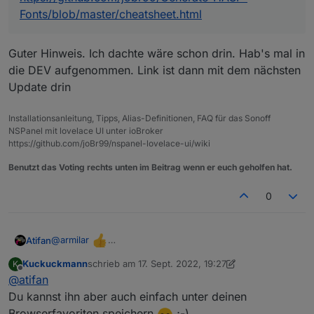
Fonts/blob/master/cheatsheet.html
Guter Hinweis. Ich dachte wäre schon drin. Hab's mal in
die DEV aufgenommen. Link ist dann mit dem nächsten
Update drin
Installationsanleitung, Tipps, Alias-Definitionen, FAQ für das Sonoff
NSPanel mit lovelace UI unter ioBroker
https://github.com/joBr99/nspanel-lovelace-ui/wiki
Benutzt das Voting rechts unten im Beitrag wenn er euch geholfen hat.
0
@
armilar
Atifan
Was man evtl. auch noch machen könnte, im Script ganz
Kuckuckmann
schrieb am
17. Sept. 2022, 19:27
K
oben bei der Dokumentation und den Changenotes eine
Also z.B. so:
zuletzt editiert von Kuckuckmann
Offline
@
atifan
Zeile mit dem Hinweis, wo man die Iconsymbole findet.
// Icons unter:
https://htmlpreview.github.io/?
Dann muss man nicht immer hier im Forum nach dem
Du kannst ihn aber auch einfach unter deinen
https://github.com/jobr99/Generate-HASP-
Link suchen :)
Fonts/blob/master/cheatsheet.html
Browserfavoriten speichern
;-)