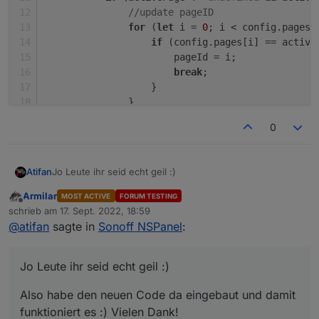
                   }

//update pageID
               }

for
 (
let
 i = 
0
; i < config.
pages
.
               GeneratePage(activePage.parent)
if
 (config.
pages
[i] == active
           }

                       pageId = i;
           else {

               GeneratePage(config.pages[pageI
break
;
           }

                   }
               }
GeneratePage
(activePage.
parent
);
0
           }
else
 {
GeneratePage
(config.
pages
[pageId]
Jo Leute ihr seid echt geil :)
Atifan
           }
break
;
Armilar
MOST ACTIVE
FORUM TESTING
Also habe den neuen Code da eingebaut und damit
Offline
schrieb am
17. Sept. 2022, 18:59
funktioniert es :) Vielen Dank!
zuletzt editiert von
@
atifan
sagte in
Sonoff NSPanel
:
Also den Code hier mein ich
case 'bNext':

Jo Leute ihr seid echt geil :)
           var pageNum = (((pageId + 1) % confi
           pageId = pageNum;

Also habe den neuen Code da eingebaut und damit
           UnsubscribeWatcher();

           GeneratePage(config.pages[pageId]);

funktioniert es :) Vielen Dank!