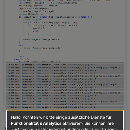
var Benzinpreise2: PageEntities =

{

    "type": "cardEntities",

    "heading": "Benzinpreise 2/2",

    "useColor": true,

    "subPage": false,

    "parent": undefined,

    "items": [

        <PageItem>{ id: "alias.0.Benzinpreis
        <PageItem>{ id: "alias.0.Benzinpreis
        <PageItem>{ id: "alias.0.Benzinpreis
    ]

};

var sonstiges: PageEntities =

{

    "type": "cardEntities",

    "heading": "sonstiges",

    "useColor": true,

Hallo! Könnten wir bitte einige zusätzliche Dienste für
    "subPage": false,

Funktionalität & Analytics
aktivieren? Sie können Ihre
Installationsanleitung, Tipps, Alias-Definitionen, FAQ für das Sonoff
    "parent": undefined,

NSPanel mit lovelace UI unter ioBroker
Zustimmung später jederzeit ändern oder zurückziehen.