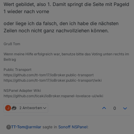
Wert gebildet, also 1. Damit springt die Seite mit PageId
<PageItem>
{ 
id:
"alias.0.sonstige_Infos.Fü
nach rechts durchgescrollt, also
1 wieder nach vorne
Abfallkalender -> Benzinpreise 1/2 ->
    ]

Benzinpreise 2/2 -> Strom -> sonstiges
}
;
-> wenn ich auf der letzten Seite
oder liege ich da falsch, den ich habe die nächsten
"sonstiges" bin und nochmal den
Zeilen noch nicht ganz nachvollziehen können.
rechten Hardware-Button drücke, bin
ich wieder vorne auf der ersten Seite
Gruß Tom
"Abfallkalender"
Wenn meine Hilfe erfolgreich war, benutze bitte das Voting unten rechts im
Der linke Button funktioniert aber
Beitrag
irgendwie nicht so.
Wenn ich den drücke wechselt die
Public Transport
Ansicht immer nur zwischen
https://github.com/tt-tom17/ioBroker.public-transport
Abfallkalender und Benzinpreise 1/2
https://github.com/tt-tom17/ioBroker.public-transport/wiki
es sei denn ich scrolle vorher mit dem
NSPanel Adapter Wiki
rechten Hardware-Button z.B. auf Seite
https://github.com/ticaki/ioBroker.nspanel-lovelace-ui/wiki
4 -> Strom
wenn ich dann den linken Hardware-
J
2 Antworten
0
Button mehrmals drücke dann scrollt er
Strom -> Benzinpreise 2/2 ->
Benzinpreise 1/2 -> Abfallkalender ->
@
armilar
sagte in
Sonoff NSPanel
:
TT-Tom
T
Benzinpreise 1/2 -> Abfallkalender ->
Benzinpreise 1/2