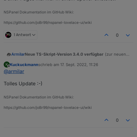
NSPanel Dokumentation im GitHub Wiki:
https://github.com/joBr99/nspanel-lovelace-ui/wiki
1 Antwort
0
Neue TS-Skript-Version 3.4.0 verfügbar
(zur neuen
Armilar
TFT-Version 3.4.0)
Kuckuckmann
schrieb am
17. Sept. 2022, 11:26
K
https://raw.githubusercontent.com/joBr99/nspanel-
zuletzt editiert von
Offline
@
armilar
lovelace-ui/main/ioBroker/NsPanelTs.ts
Tolles Update :-)
NSPanel Dokumentation im GitHub Wiki:
https://github.com/joBr99/nspanel-lovelace-ui/wiki
0
Es gibt erneut Breaking Changes (d.h. Anpassungen
im oberen Skript-Bereich)