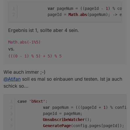
var
 pageNum = ((pageId - 
1
) % confi
            pageId = 
Math
.
abs
(pageNum); -> ergi
Ergebnis ist 1, sollte aber 4 sein.
Math.abs(-1%5)
vs.
(((0 - 1) % 5) + 5) % 5
Wie auch immer ;-)
@
Atifan
soll es mal so einbauen und testen. Ist ja auch
schick so...
case
'bNext'
:
var
 pageNum = (((pageId + 
1
) % config
           pageId = pageNum;
UnsubscribeWatcher
();
GeneratePage
(config.
pages
[pageId]);