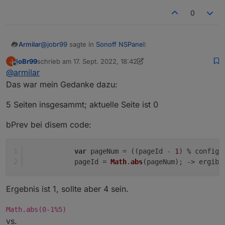
0
@
jobr99
sagte in
Sonoff NSPanel
:
Armilar
joBr99
schrieb am
17. Sept. 2022, 18:42
J
zuletzt editiert von joBr99
Offline
@
armilar
@
tt-tom
@
Atifan
Das war mein Gedanke dazu:
probiert mal so: (Disclaimer: ungetestet)
5 Seiten insgesammt; aktuelle Seite ist 0
        case 'bNext':

            pageId = (((pageId + 1) % config
bPrev bei disem code:
            UnsubscribeWatcher();

            GeneratePage(config.pages[pageId
            break;

var
 pageNum = ((pageId - 
1
) % config.
        case 'bPrev':

            pageId = 
Math
.
abs
(pageNum); -> ergibt
            pageId = (((pageId - 1) % config
Der geht auf die Bretter
Ergebnis ist 1, sollte aber 4 sein.
So geht es
Math.abs(0-1%5)
Aber mal im Ernst. Macht das gleiche wie ursprünglich.
vs.
Hat auch das gleiche Ergebnis und vorher auch