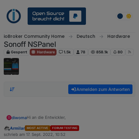
Weiter zum Inhalt
ioBroker Community Home
Deutsch
Hardware
Sonoff NSPanel
Gesperrt
Hardware
1.5k
78
858.1k
80
Anmelden zum Antworten
Hi an die Entwickler,
diwoma
D
Armilar
MOST ACTIVE
FORUM TESTING
Danke für Eure Arbeit, es ist phantatsisch. Trotzdem
Offline
schrieb am
17. Sept. 2022, 10:52
möchte ich ein paar Gedanken loswerden.
zuletzt editiert von