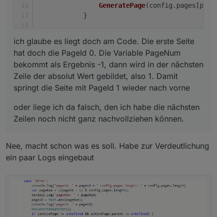
GeneratePage
(config.
pages
[page
    ]

            }
};

break
;
ich glaube es liegt doch am Code. Die erste Seite
var Benzinpreise1: PageEntities =

{

hat doch die PageId 0. Die Variable PageNum
    "type": "cardEntities",

bekommt als Ergebnis -1, dann wird in der nächsten
    "heading": "Benzinpreise 1/2",

Zeile der absolut Wert gebildet, also 1. Damit
    "useColor": true,

springt die Seite mit PageId 1 wieder nach vorne
    "subPage": false,

    "parent": undefined,

oder liege ich da falsch, den ich habe die nächsten
    "items": [

Zeilen noch nicht ganz nachvollziehen können.
        <PageItem>{ id: "alias.0.Benzinpreis
        <PageItem>{ id: "alias.0.Benzinpreis
        <PageItem>{ id: "alias.0.Benzinpreis
Nee, macht schon was es soll. Habe zur Verdeutlichung
        <PageItem>{ id: "alias.0.Benzinpreis
ein paar Logs eingebaut
    ]

};

var Benzinpreise2: PageEntities =

{

    "type": "cardEntities",
