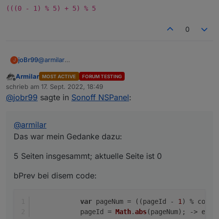
funktioniert.
(((0 - 1) % 5) + 5) % 5
Ich hatte mit der Software-Navi noch nie einen Ausfall
oder fehlende Seiten oder Sprünge
0
@
armilar
joBr99
J
Das war mein Gedanke dazu:
Armilar
MOST ACTIVE
FORUM TESTING
5 Seiten insgesammt; aktuelle Seite ist 0
Offline
schrieb am
17. Sept. 2022, 18:49
zuletzt editiert von
@
jobr99
sagte in
Sonoff NSPanel
:
bPrev bei disem code:
            var pageNum = ((pageId - 1) % conf
@
armilar
Ergebnis ist 1, sollte aber 4 sein.
Das war mein Gedanke dazu:
Math.abs(0-1%5)
5 Seiten insgesammt; aktuelle Seite ist 0
vs.
(((0 - 1) % 5) + 5) % 5
bPrev bei disem code:
var
 pageNum = ((pageId - 
1
) % confi
            pageId = 
Math
.
abs
(pageNum); -> ergi