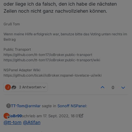
-> wenn ich auf der letzten Seite
oder liege ich da falsch, den ich habe die nächsten
"sonstiges" bin und nochmal den
Zeilen noch nicht ganz nachvollziehen können.
rechten Hardware-Button drücke, bin
ich wieder vorne auf der ersten Seite
Gruß Tom
"Abfallkalender"
Wenn meine Hilfe erfolgreich war, benutze bitte das Voting unten rechts im
Der linke Button funktioniert aber
Beitrag
irgendwie nicht so.
Wenn ich den drücke wechselt die
Public Transport
Ansicht immer nur zwischen
https://github.com/tt-tom17/ioBroker.public-transport
Abfallkalender und Benzinpreise 1/2
https://github.com/tt-tom17/ioBroker.public-transport/wiki
es sei denn ich scrolle vorher mit dem
NSPanel Adapter Wiki
rechten Hardware-Button z.B. auf Seite
https://github.com/ticaki/ioBroker.nspanel-lovelace-ui/wiki
4 -> Strom
wenn ich dann den linken Hardware-
J
2 Antworten
0
Button mehrmals drücke dann scrollt er
Strom -> Benzinpreise 2/2 ->
Benzinpreise 1/2 -> Abfallkalender ->
@
armilar
sagte in
Sonoff NSPanel
:
TT-Tom
T
Benzinpreise 1/2 -> Abfallkalender ->
Benzinpreise 1/2
joBr99
schrieb am
17. Sept. 2022, 18:01
J
zuletzt editiert von joBr99
Offline
@
tt-tom
@
Atifan
Ich kann mir aktuell nicht vorstellen, dass das am
Also irgendwie scrollt er beim linken
TS liegt. Es werden durch die gesonderte
Hardware-Button nicht einfach durch