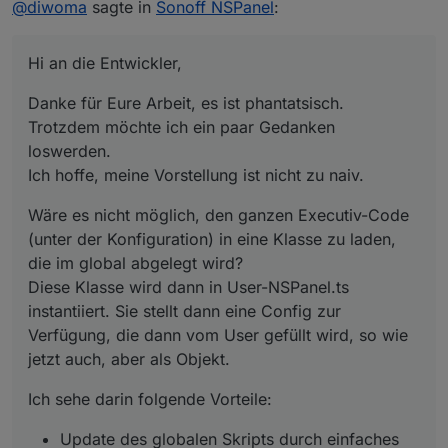
@
diwoma
sagte in
Sonoff NSPanel
:
Ich hoffe, meine Vorstellung ist nicht zu naiv.
Wäre es nicht möglich, den ganzen Executiv-Code
(unter der Konfiguration) in eine Klasse zu laden, die
im global abgelegt wird?
Ich sehe darin folgende Vorteile:
Hi an die Entwickler,
Diese Klasse wird dann in User-NSPanel.ts instantiiert.
Sie stellt dann eine Config zur Verfügung, die dann
Update des globalen Skripts durch einfaches
Danke für Eure Arbeit, es ist phantatsisch.
vom User gefüllt wird, so wie jetzt auch, aber als
Der User instantiiert nur die Klasse, befüllt die
Copy-Paste, ohne auf die eigenen EInstellungen
Objekt.
Instanz.Config und macht ein Instanz.Start() oder so
Rücksicht nehmen zu müssen
Trotzdem möchte ich ein paar Gedanken
was.
kürzeres, übersichtlicheres Skript für die
loswerden.
individuelle Konfiguration
Ich hoffe, meine Vorstellung ist nicht zu naiv.
Einfachere Handhabung bei Verwendung von
mehreren Panels, der Execution-Code ist ja der
Wäre es nicht möglich, den ganzen Executiv-Code
selbe
(unter der Konfiguration) in eine Klasse zu laden,
die im global abgelegt wird?
Diese Klasse wird dann in User-NSPanel.ts
instantiiert. Sie stellt dann eine Config zur
Verfügung, die dann vom User gefüllt wird, so wie
jetzt auch, aber als Objekt.
Ich sehe darin folgende Vorteile:
Update des globalen Skripts durch einfaches