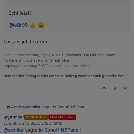
Echt jetzt?
@
joBr99
Lass es jetzt so drin
Installationsanleitung, Tipps, Alias-Definitionen, FAQ für das Sonoff
NSPanel mit lovelace UI unter ioBroker
https://github.com/joBr99/nspanel-lovelace-ui/wiki
Benutzt das Voting rechts unten im Beitrag wenn er euch geholfen hat.
0
@
armilar
sagte in
Sonoff NSPanel
:
Armilar
Armilar
MOST ACTIVE
FORUM TESTING
Offline
@
atifan
sagte in
Sonoff NSPanel
:
schrieb am
17. Sept. 2022, 19:16
zuletzt editiert von
@
armilar
sagte in
Sonoff NSPanel
:
Lass es jetzt so drin