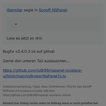
Jo Leute ihr seid echt geil :)
@
armilar
sagte in
Sonoff NSPanel
:
Also habe den neuen Code da eingebaut
und damit funktioniert es :) Vielen Dank!
Echt jetzt?
@
joBr99
Lass es jetzt so drin
Bugfix v3.4.0.3 ist auf github
Gerne den unteren Teil austauschen...
https://github.com/joBr99/nspanel-lovelace-
ui/blob/main/ioBroker/NsPanelTs.ts
Installationsanleitung, Tipps, Alias-Definitionen, FAQ für das Sonoff
NSPanel mit lovelace UI unter ioBroker
https://github.com/joBr99/nspanel-lovelace-ui/wiki
Benutzt das Voting rechts unten im Beitrag wenn er euch geholfen hat.