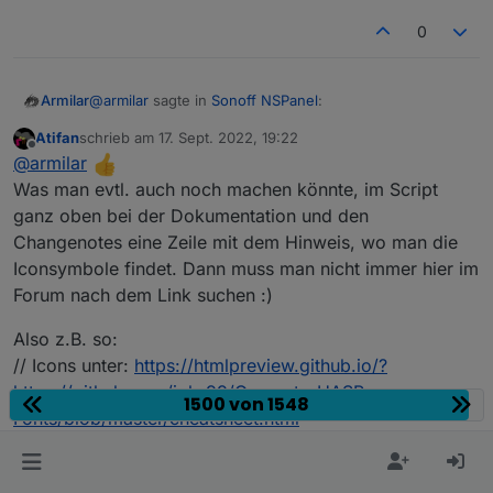
0
@
armilar
sagte in
Sonoff NSPanel
:
Armilar
Atifan
schrieb am
17. Sept. 2022, 19:22
zuletzt editiert von
Offline
@
armilar
sagte in
Sonoff NSPanel
:
@
armilar
Was man evtl. auch noch machen könnte, im Script
Bugfix v3.4.0.3 ist auf github
ganz oben bei der Dokumentation und den
@
atifan
sagte in
Sonoff NSPanel
:
Changenotes eine Zeile mit dem Hinweis, wo man die
Gerne den unteren Teil austauschen...
Iconsymbole findet. Dann muss man nicht immer hier im
Jo Leute ihr seid echt geil :)
https://github.com/joBr99/nspanel-lovelace-
Forum nach dem Link suchen :)
ui/blob/main/ioBroker/NsPanelTs.ts
Also habe den neuen Code da
eingebaut und damit funktioniert es :)
Also z.B. so:
Vielen Dank!
// Icons unter:
https://htmlpreview.github.io/?
https://github.com/jobr99/Generate-HASP-
1500 von 1548
Echt jetzt?
Fonts/blob/master/cheatsheet.html
@
joBr99
K
2 Antworten
0