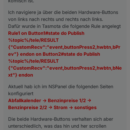
komisch ist.
endon on Button2#state do Publish
Der rechte Button funktioniert so wie ich mir das
Der linke Button funktioniert aber irgendwie nicht so.
%topic%/tele/RESULT
vorstelle, d.h. ich kann den so oft drücken wie ich
Wenn ich den drücke wechselt die Ansicht immer nur
Ich navigiere ja über die beiden Hardware-Buttons
{"CustomRecv":"event,buttonPress2,hwbtn,bNext"}
möchte und meine Seiten werden immer von links nach
zwischen Abfallkalender und Benzinpreise 1/2
es sei denn ich scrolle vorher mit dem rechten
von links nach rechts und rechts nach links.
endon
rechts durchgescrollt, also Abfallkalender ->
Hardware-Button z.B. auf Seite 4 -> Strom
Dafür wurde in Tasmota die folgende Rule angelegt
Benzinpreise 1/2 -> Benzinpreise 2/2 -> Strom ->
wenn ich dann den linken Hardware-Button mehrmals
Also irgendwie scrollt er beim linken Hardware-Button
Rule1 on Button1#state do Publish
sonstiges -> wenn ich auf der letzten Seite "sonstiges"
drücke dann scrollt er Strom -> Benzinpreise 2/2 ->
nicht einfach durch von rechts nach links.
bin und nochmal den rechten Hardware-Button drücke,
Benzinpreise 1/2 -> Abfallkalender -> Benzinpreise 1/2 -
Ich denke mal die Funktion "bPrev" arbeitet irgendwie
%topic%/tele/RESULT
bin ich wieder vorne auf der ersten Seite
> Abfallkalender -> Benzinpreise 1/2
anders als "bNext".
{"CustomRecv":"event,buttonPress2,hwbtn,bPr
"Abfallkalender"
Keine Ahnung ob das evlt. ein Bug ist oder aus
ev"} endon on Button2#state do Publish
bestimmten Gründen so sein muss.
%topic%/tele/RESULT
{"CustomRecv":"event,buttonPress2,hwbtn,bNe
xt"} endon
Aktuell hab ich im NSPanel die folgenden Seiten
konfiguriert
Abfallkalender -> Benzinpreise 1/2 ->
Benzinpreise 2/2 -> Strom -> sonstiges
Die beide Hardware-Buttons verhalten sich aber
unterschiedlich, was das hin und her scrollen