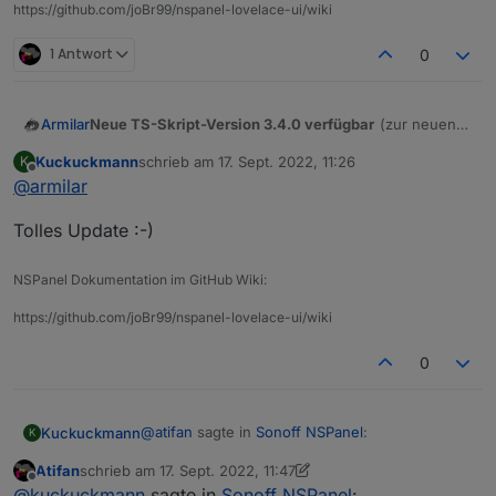
https://github.com/joBr99/nspanel-lovelace-ui/wiki
1 Antwort
0
Neue TS-Skript-Version 3.4.0 verfügbar
(zur neuen
Armilar
TFT-Version 3.4.0)
Kuckuckmann
schrieb am
17. Sept. 2022, 11:26
K
https://raw.githubusercontent.com/joBr99/nspanel-
zuletzt editiert von
Offline
@
armilar
lovelace-ui/main/ioBroker/NsPanelTs.ts
Tolles Update :-)
NSPanel Dokumentation im GitHub Wiki:
https://github.com/joBr99/nspanel-lovelace-ui/wiki
0
Es gibt erneut Breaking Changes (d.h. Anpassungen
im oberen Skript-Bereich)
@
atifan
sagte in
Sonoff NSPanel
:
Kuckuckmann
Daher am Besten neues Skript anlegen und die alten
Auch in der
export const config:
gibt es Änderungen.
K
Variablen (Seiten) und Konstanten wieder in den
Betrifft folgende Zeilen:
Atifan
schrieb am
17. Sept. 2022, 11:47
Config-Bereich übertragen.
export const config: Config = {

zuletzt editiert von Atifan
Offline
Hi. Eine Sache ist mir aufgefallen die
@
kuckuckmann
sagte in
Sonoff NSPanel
: