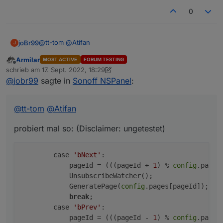
        <PageItem>{ id: "alias.0.sonstige_In
0
    ]

@
tt-tom
@
Atifan
joBr99
J
Armilar
MOST ACTIVE
FORUM TESTING
probiert mal so: (Disclaimer: ungetestet)
Offline
schrieb am
17. Sept. 2022, 18:29
zuletzt editiert von Armilar
@
jobr99
sagte in
Sonoff NSPanel
:
        case 'bNext':

            pageId = (((pageId + 1) % config.p
            UnsubscribeWatcher();

@
tt-tom
@
Atifan
            GeneratePage(config.pages[pageId]);
            break;

probiert mal so: (Disclaimer: ungetestet)
        case 'bPrev':

            pageId = (((pageId - 1) % config.p
        case 
'bNext'
:

            pageId = (((pageId + 
1
) % 
config
.pages
            UnsubscribeWatcher();

            GeneratePage(
config
.pages[pageId]);

break
;

        case 
'bPrev'
:

            pageId = (((pageId - 
1
) % 
config
.pages