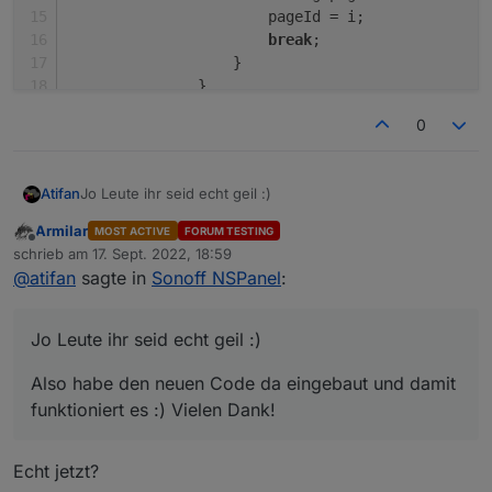
                       pageId = i;
           else {

               GeneratePage(config.pages[pageI
break
;
           }

                   }
               }
GeneratePage
(activePage.
parent
);
0
           }
else
 {
GeneratePage
(config.
pages
[pageId]
Jo Leute ihr seid echt geil :)
Atifan
           }
break
;
Armilar
MOST ACTIVE
FORUM TESTING
Also habe den neuen Code da eingebaut und damit
Offline
schrieb am
17. Sept. 2022, 18:59
funktioniert es :) Vielen Dank!
zuletzt editiert von
@
atifan
sagte in
Sonoff NSPanel
:
Also den Code hier mein ich
case 'bNext':

Jo Leute ihr seid echt geil :)
           var pageNum = (((pageId + 1) % confi
           pageId = pageNum;

Also habe den neuen Code da eingebaut und damit
           UnsubscribeWatcher();

           GeneratePage(config.pages[pageId]);

funktioniert es :) Vielen Dank!
           break;

       case 'bPrev':

           var pageNum = (((pageId - 1) % confi
Echt jetzt?
           pageId = pageNum;
