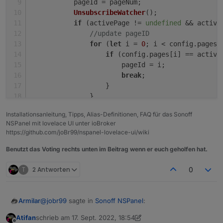
           pageId = pageNum;
UnsubscribeWatcher
();
if
 (activePage != 
undefined
 && active
//update pageID
for
 (
let
 i = 
0
; i < config.
pages
.
if
 (config.
pages
[i] == active
                       pageId = i;
break
;
                   }
               }
GeneratePage
(activePage.
parent
);
Installationsanleitung, Tipps, Alias-Definitionen, FAQ für das Sonoff
           }
NSPanel mit lovelace UI unter ioBroker
else
 {
https://github.com/joBr99/nspanel-lovelace-ui/wiki
GeneratePage
(config.
pages
[pageId]
           }
Benutzt das Voting rechts unten im Beitrag wenn er euch geholfen hat.
break
;
T
2 Antworten
0
@
jobr99
sagte in
Sonoff NSPanel
:
Armilar
Atifan
schrieb am
17. Sept. 2022, 18:54
zuletzt editiert von Atifan