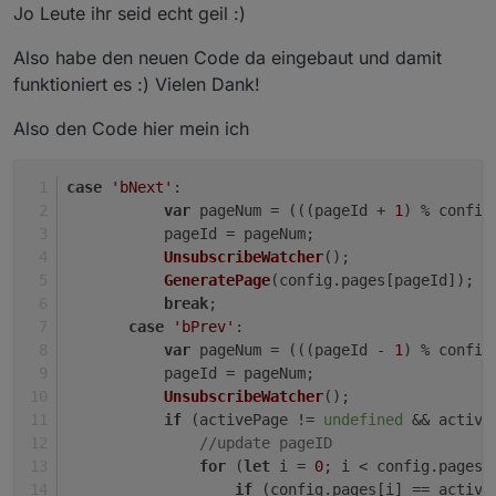
Offline
@
armilar
Jo Leute ihr seid echt geil :)
Das war mein Gedanke dazu:
Wie auch immer ;-)
Also habe den neuen Code da eingebaut und damit
@
Atifan
5 Seiten insgesammt; aktuelle Seite ist 0
soll es mal so einbauen und testen. Ist ja auch
funktioniert es :) Vielen Dank!
schick so...
case 'bNext':

bPrev bei disem code:
           var pageNum = (((pageId + 1) % conf
Also den Code hier mein ich
           pageId = pageNum;

            var pageNum = ((pageId - 1) % co
           UnsubscribeWatcher();

           GeneratePage(config.pages[pageId]);
case
'bNext'
:
           break;

var
 pageNum = (((pageId + 
1
) % config
Ergebnis ist 1, sollte aber 4 sein.
       case 'bPrev':

           pageId = pageNum;
           var pageNum = (((pageId - 1) % conf
Math.abs(-1%5)
UnsubscribeWatcher
();
           pageId = pageNum;

vs.
GeneratePage
(config.
pages
[pageId]);
           UnsubscribeWatcher();

(((0 - 1) % 5) + 5) % 5
break
;
           if (activePage != undefined && acti
               //update pageID

case
'bPrev'
:
               for (let i = 0; i < config.page
var
 pageNum = (((pageId - 
1
) % config
                   if (config.pages[i] == acti
           pageId = pageNum;
                       pageId = i;

UnsubscribeWatcher
();
                       break;

if
 (activePage != 
undefined
 && active
                   }

//update pageID
               }

for
 (
let
 i = 
0
; i < config.
pages
.
               GeneratePage(activePage.parent)
if
 (config.
pages
[i] == active
           }
