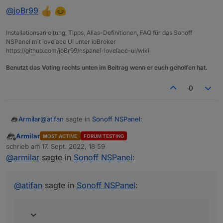
           UnsubscribeWatcher();

@
joBr99
           if (activePage != undefined && activ
               //update pageID

Installationsanleitung, Tipps, Alias-Definitionen, FAQ für das Sonoff
               for (let i = 0; i < config.pages
NSPanel mit lovelace UI unter ioBroker
                   if (config.pages[i] == activ
https://github.com/joBr99/nspanel-lovelace-ui/wiki
                       pageId = i;

                       break;

Benutzt das Voting rechts unten im Beitrag wenn er euch geholfen hat.
                   }

               }

0
               GeneratePage(activePage.parent);
           }

           else {

@
atifan
sagte in
Sonoff NSPanel
:
Armilar
               GeneratePage(config.pages[pageId
           }

Armilar
MOST ACTIVE
FORUM TESTING
Offline
Jo Leute ihr seid echt geil :)
schrieb am
17. Sept. 2022, 18:59
zuletzt editiert von
@
armilar
sagte in
Sonoff NSPanel
:
Echt jetzt?
Also habe den neuen Code da eingebaut und
damit funktioniert es :) Vielen Dank!
@
joBr99
@
atifan
sagte in
Sonoff NSPanel
: