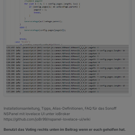
    "heading": "Benzinpreise 2/2",

    "useColor": true,

    "subPage": false,

    "parent": undefined,

    "items": [

        <PageItem>{ id: "alias.0.Benzinpreis
        <PageItem>{ id: "alias.0.Benzinpreis
        <PageItem>{ id: "alias.0.Benzinpreis
    ]

};

var sonstiges: PageEntities =

{

    "type": "cardEntities",

    "heading": "sonstiges",

    "useColor": true,

    "subPage": false,

Installationsanleitung, Tipps, Alias-Definitionen, FAQ für das Sonoff
    "parent": undefined,

NSPanel mit lovelace UI unter ioBroker
    "items": [

https://github.com/joBr99/nspanel-lovelace-ui/wiki
        <PageItem>{ id: "alias.0.sonstige_In
Benutzt das Voting rechts unten im Beitrag wenn er euch geholfen hat.
        <PageItem>{ id: "alias.0.sonstige_In