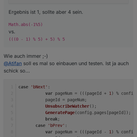
Ergebnis ist 1, sollte aber 4 sein.
Math.abs(-1%5)
vs.
(((0 - 1) % 5) + 5) % 5
Wie auch immer ;-)
@
Atifan
soll es mal so einbauen und testen. Ist ja auch
schick so...
case
'bNext'
:
var
 pageNum = (((pageId + 
1
) % config
           pageId = pageNum;
UnsubscribeWatcher
();
GeneratePage
(config.
pages
[pageId]);
break
;
case
'bPrev'
:
var
 pageNum = (((pageId - 
1
) % config