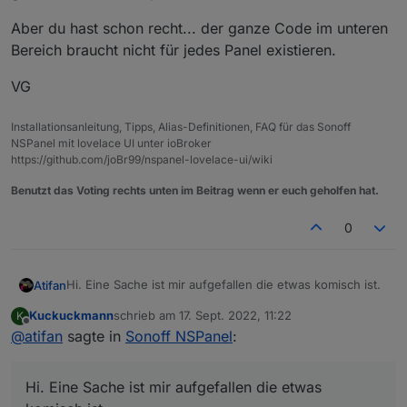
Aber du hast schon recht... der ganze Code im unteren
Bereich braucht nicht für jedes Panel existieren.
VG
Installationsanleitung, Tipps, Alias-Definitionen, FAQ für das Sonoff
NSPanel mit lovelace UI unter ioBroker
https://github.com/joBr99/nspanel-lovelace-ui/wiki
Benutzt das Voting rechts unten im Beitrag wenn er euch geholfen hat.
0
Hi. Eine Sache ist mir aufgefallen die etwas komisch ist.
Atifan
Kuckuckmann
schrieb am
17. Sept. 2022, 11:22
K
Ich navigiere ja über die beiden Hardware-Buttons von
zuletzt editiert von
Offline
@
atifan
sagte in
Sonoff NSPanel
:
links nach rechts und rechts nach links.
Dafür wurde in Tasmota die folgende Rule angelegt
Aktuell hab ich im NSPanel die folgenden Seiten
Rule1 on Button1#state do Publish
konfiguriert
Hi. Eine Sache ist mir aufgefallen die etwas
%topic%/tele/RESULT
Abfallkalender -> Benzinpreise 1/2 -> Benzinpreise 2/2
Die beide Hardware-Buttons verhalten sich aber
{"CustomRecv":"event,buttonPress2,hwbtn,bPrev"}
-> Strom -> sonstiges
unterschiedlich, was das hin und her scrollen angeht.