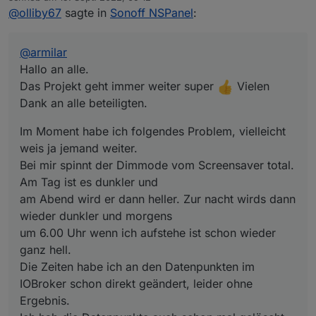
zuletzt editiert von
@
olliby67
sagte in
Sonoff NSPanel
:
Bei mir spinnt der Dimmode vom Screensaver total.
Am Tag ist es dunkler und
am Abend wird er dann heller. Zur nacht wirds dann
@
armilar
wieder dunkler und morgens
um 6.00 Uhr wenn ich aufstehe ist schon wieder ganz
Hallo an alle.
hell.
Das Projekt geht immer weiter super
Vielen
Die Zeiten habe ich an den Datenpunkten im IOBroker
Dank an alle beteiligten.
schon direkt geändert, leider ohne Ergebnis.
Ich hab die Datenpunkte auch schon mal gelöscht und
Im Moment habe ich folgendes Problem, vielleicht
vom NSPanel neu erstellen lassen.
Die Pfade und Einstellungen sollten eigentlich passen,
weis ja jemand weiter.
da der Rest alles funktioniert.
Bei mir spinnt der Dimmode vom Screensaver total.
Hat eventuell jemand das gleiche Problem und weis
Am Tag ist es dunkler und
wo ich da noch schauen könnte.
am Abend wird er dann heller. Zur nacht wirds dann
Systemzeit stimmt.
Vielen Dank schon mal vorraus
wieder dunkler und morgens
Olli
um 6.00 Uhr wenn ich aufstehe ist schon wieder
ganz hell.
Die Zeiten habe ich an den Datenpunkten im
IOBroker schon direkt geändert, leider ohne
Ergebnis.