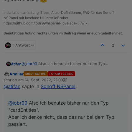
Installationsanleitung, Tipps, Alias-Definitionen, FAQ für das Sonoff
NSPanel mit lovelace UI unter ioBroker
https://github.com/joBr99/nspanel-lovelace-ui/wiki
Benutzt das Voting rechts unten im Beitrag wenn er euch geholfen hat.
1 Antwort
0
@
jobr99
Also ich benutze bisher nur den Typ
Atifan
"cardEntities".
Armilar
MOST ACTIVE
FORUM TESTING
Aber ich denke nicht, dass das nur bei dem Typ passiert.
Sobald ich das Display aus dem "Standby" erwecke
Offline
schrieb am
14. Sept. 2022, 21:09
durch einen Touch, fängt der Timer an zu laufen. Und
zuletzt editiert von Armilar
@
atifan
sagte in
Sonoff NSPanel
:
nach 20 Sekunden bzw. der eingestellten Timeout wird
der Screensaver halt wieder aktiv.
Umgehen könnte man das halt, wenn jedes Mal wenn
@
jobr99
Also ich benutze bisher nur den Typ
man eine Taste drückt bzw. ein Touch ausgelöst wird,
der Timer erneuert würde.
"cardEntities".
Ich hoffe man versteht was ich meine^^
Aber ich denke nicht, dass das nur bei dem Typ
passiert.