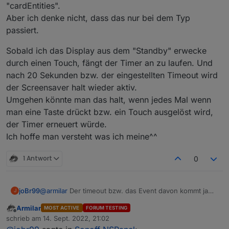
"cardEntities".
Aber ich denke nicht, dass das nur bei dem Typ
passiert.
Sobald ich das Display aus dem "Standby" erwecke
durch einen Touch, fängt der Timer an zu laufen. Und
nach 20 Sekunden bzw. der eingestellten Timeout wird
der Screensaver halt wieder aktiv.
Umgehen könnte man das halt, wenn jedes Mal wenn
man eine Taste drückt bzw. ein Touch ausgelöst wird,
der Timer erneuert würde.
Ich hoffe man versteht was ich meine^^
1 Antwort
0
joBr99
@
armilar
Der timeout bzw. das Event davon kommt ja
J
von der Firmware, da kannst du im Backend nicht viel
Armilar
MOST ACTIVE
FORUM TESTING
dran machen, allerdings sollte der counter für den
Offline
schrieb am
14. Sept. 2022, 21:02
timeout bei einem touch event wieder von vorn
zuletzt editiert von