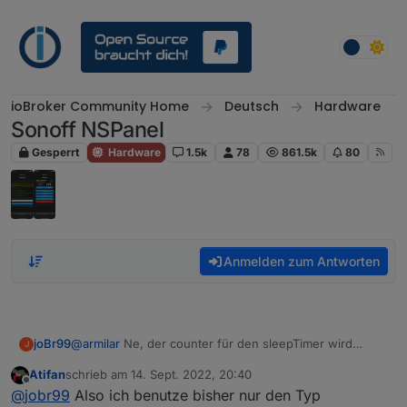
Weiter zum Inhalt
ioBroker Community Home
Deutsch
Hardware
Sonoff NSPanel
Gesperrt
Hardware
1.5k
78
861.5k
80
Anmelden zum Antworten
joBr99
@
armilar
Ne, der counter für den sleepTimer wird
J
automatisch auf 0 gesetzt bei nem touch event, da
Atifan
schrieb am
14. Sept. 2022, 20:40
muss man gar nix machen.
@
Atifan
auf welchem
zuletzt editiert von
Offline
@
jobr99
Also ich benutze bisher nur den Typ
seitentyp hast du das problem?