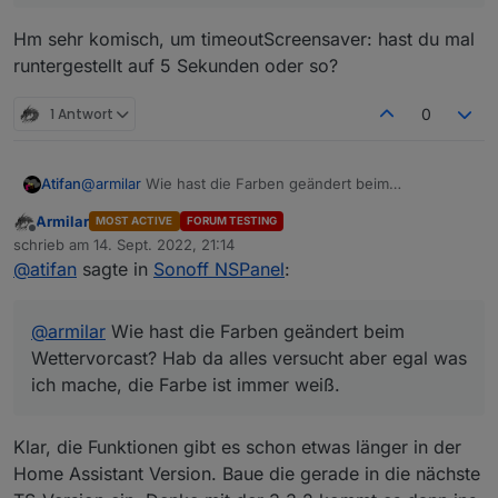
zu laufen. Und nach 20 Sekunden bzw. der
eingestellten Timeout wird der Screensaver halt
Hm sehr komisch, um timeoutScreensaver: hast du mal
wieder aktiv.
runtergestellt auf 5 Sekunden oder so?
Umgehen könnte man das halt, wenn jedes Mal
wenn man eine Taste drückt bzw. ein Touch
ausgelöst wird, der Timer erneuert würde.
1 Antwort
0
Ich hoffe man versteht was ich meine^^
Atifan
@
armilar
Wie hast die Farben geändert beim
Wettervorcast? Hab da alles versucht aber egal was ich
Armilar
MOST ACTIVE
FORUM TESTING
mache, die Farbe ist immer weiß.
Offline
schrieb am
14. Sept. 2022, 21:14
zuletzt editiert von
@
atifan
sagte in
Sonoff NSPanel
:
@
armilar
Wie hast die Farben geändert beim
Wettervorcast? Hab da alles versucht aber egal was
ich mache, die Farbe ist immer weiß.
Klar, die Funktionen gibt es schon etwas länger in der
Home Assistant Version. Baue die gerade in die nächste