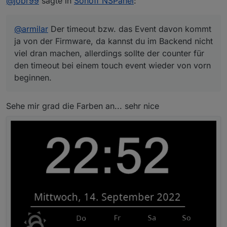
@
jobr99
sagte in
Sonoff NSPanel
:
beginnen.
@
armilar
Der timeout bzw. das Event davon kommt
ja von der Firmware, da kannst du im Backend nicht
viel dran machen, allerdings sollte der counter für
den timeout bei einem touch event wieder von vorn
beginnen.
Sehe mir grad die Farben an... sehr nice