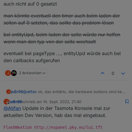
auch nicht auf 0 gesetzt
man könnte eventuell den timer auch beim laden der
seiten auf 0 setzten, das sollte das problem lösen
bei entityUpd, beim laden der seite würde nur helfen
wenn man den typ von der seite wechselt
eventuell bei pageType ..., entityUpd würde auch bei
den callbacks aufgerufen
J
2 Antworten
0
@
atifan
ok, das erklärts, die hardware buttons sind kein
joBr99
J
touch event für das nextion display, der timer wird also
joBr99
schrieb am
14. Sept. 2022, 21:40
J
auch nicht auf 0 gesetzt
man könnte eventuell den timer auch beim laden der
zuletzt editiert von
Offline
@
Atifan
Update in der Tasmota Konsole mal zur
seiten auf 0 setzten, das sollte das problem lösen
bei entityUpd, beim laden der seite würde nur helfen
aktuellen Dev Version, hab das mal eingebaut.
wenn man den typ von der seite wechselt
eventuell bei pageType ..., entityUpd würde auch bei
FlashNextion http://nspanel.pky.eu/lui.tft
den callbacks aufgerufen