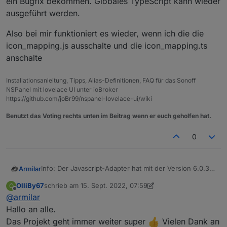
ein Bugfix bekommen. Globales TypeScript kann wieder
Vielen Dank für den geilen Support an
@
joBr99
und
ausgeführt werden.
auch an
@
Armilar
!!!
Also bei mir funktioniert es wieder, wenn ich die die
icon_mapping.js ausschalte und die icon_mapping.ts
anschalte
Installationsanleitung, Tipps, Alias-Definitionen, FAQ für das Sonoff
NSPanel mit lovelace UI unter ioBroker
https://github.com/joBr99/nspanel-lovelace-ui/wiki
Benutzt das Voting rechts unten im Beitrag wenn er euch geholfen hat.
0
Info: Der Javascript-Adapter hat mit der Version 6.0.3
Armilar
ein Bugfix bekommen. Globales TypeScript kann
OlliBy67
schrieb am
15. Sept. 2022, 07:59
O
wieder ausgeführt werden.
Also bei mir funktioniert es wieder, wenn ich die die
zuletzt editiert von OlliBy67
Offline
@
armilar
icon_mapping.js ausschalte und die icon_mapping.ts
anschalte
Hallo an alle.
Das Projekt geht immer weiter super
Vielen Dank an