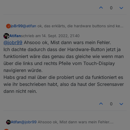
0
@
atifan
ok, das erklärts, die hardware buttons sind kein
joBr99
J
touch event für das nextion display, der timer wird also
Atifan
schrieb am
14. Sept. 2022, 21:40
auch nicht auf 0 gesetzt
man könnte eventuell den timer auch beim laden der
zuletzt editiert von
Offline
@
jobr99
Ahsooo ok, Mist dann wars mein Fehler.
seiten auf 0 setzten, das sollte das problem lösen
bei entityUpd, beim laden der seite würde nur helfen
Ich dachte dadurch dass der Hardware-Button jetzt ja
wenn man den typ von der seite wechselt
funktioniert wäre das genau das gleiche wie wenn man
eventuell bei pageType ..., entityUpd würde auch bei
über die links und rechts Pfeile vom Touch-Display
den callbacks aufgerufen
navigieren würde.
Habs grad mal über die probiert und da funktioniert es
wie ihr beschrieben habt, also da haut der Screensaver
dann nicht rein.
0
Atifan
@
jobr99
Ahsooo ok, Mist dann wars mein Fehler.
Ich dachte dadurch dass der Hardware-Button jetzt ja