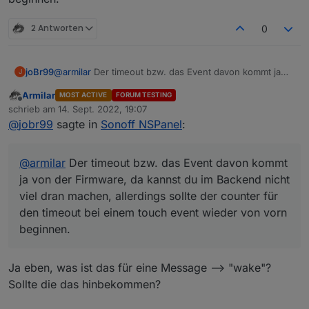
Es gibt ja die Einstellung für den TImeout, wann
der Screensaver aktiv werden soll.
2 Antworten
0
Nehmen wir an die steht auf 20 Sekunden.
Wenn ich jetzt die verschiedenen Seiten hin und
her blättere und länger als 20 Sekunden brauche,
joBr99
@
armilar
Der timeout bzw. das Event davon kommt ja
dann haut mir zwischendurch das Ding
J
von der Firmware, da kannst du im Backend nicht viel
automatisch den Screensaver rein.
Armilar
MOST ACTIVE
FORUM TESTING
dran machen, allerdings sollte der counter für den
Ich finde es wäre nice, dass immer wenn die
Offline
schrieb am
14. Sept. 2022, 19:07
timeout bei einem touch event wieder von vorn
Funktion zum Scrollen einer Seite aufgerufen
zuletzt editiert von
@
jobr99
sagte in
Sonoff NSPanel
:
beginnen.
wird, der Timeout erneuert wird.
Das hätte zur Folge, dass man rumblättert und nie
der Screensaver reingeballert wird, erst wenn
@
armilar
Der timeout bzw. das Event davon kommt
man dann die eingestellte Zeit nix mehr macht
wird der Screensaver aktiv.
ja von der Firmware, da kannst du im Backend nicht
Keine Ahnung ob das aufwendig ist umzusetzen
viel dran machen, allerdings sollte der counter für
:)
den timeout bei einem touch event wieder von vorn
beginnen.
Ja eben, was ist das für eine Message --> "wake"?
Sollte die das hinbekommen?