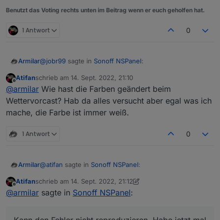
Benutzt das Voting rechts unten im Beitrag wenn er euch geholfen hat.
1 Antwort
0
@
jobr99
sagte in
Sonoff NSPanel
:
Armilar
Atifan
schrieb am
14. Sept. 2022, 21:10
zuletzt editiert von
Offline
@
armilar
Der timeout bzw. das Event davon
@
armilar
Wie hast die Farben geändert beim
kommt ja von der Firmware, da kannst du im
Wettervorcast? Hab da alles versucht aber egal was ich
Sehe mir grad die Farben an... sehr nice
Backend nicht viel dran machen, allerdings sollte
mache, die Farbe ist immer weiß.
der counter für den timeout bei einem touch
event wieder von vorn beginnen.
1 Antwort
0
irgendwie lustig
@
atifan
sagte in
Sonoff NSPanel
:
Armilar
Atifan
schrieb am
14. Sept. 2022, 21:12
zuletzt editiert von Atifan
Offline
@
jobr99
Also ich benutze bisher nur den Typ
@
armilar
sagte in
Sonoff NSPanel
:
"cardEntities".
Kann den Fehler nicht reproduzieren. Habe jetzt mal
Aber ich denke nicht, dass das nur bei dem Typ
auf 2 aufeinanderfolgenden cardEnities 2 Minuten lang
passiert.