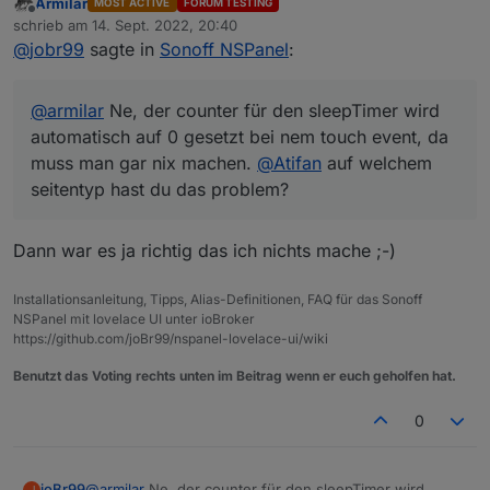
Armilar
MOST ACTIVE
FORUM TESTING
muss man gar nix machen.
@
Atifan
auf welchem
Offline
schrieb am
14. Sept. 2022, 20:40
seitentyp hast du das problem?
zuletzt editiert von
@
jobr99
sagte in
Sonoff NSPanel
:
@
armilar
Ne, der counter für den sleepTimer wird
automatisch auf 0 gesetzt bei nem touch event, da
muss man gar nix machen.
@
Atifan
auf welchem
seitentyp hast du das problem?
Dann war es ja richtig das ich nichts mache ;-)
Installationsanleitung, Tipps, Alias-Definitionen, FAQ für das Sonoff
NSPanel mit lovelace UI unter ioBroker
https://github.com/joBr99/nspanel-lovelace-ui/wiki
Benutzt das Voting rechts unten im Beitrag wenn er euch geholfen hat.
0
joBr99
@
armilar
Ne, der counter für den sleepTimer wird
J