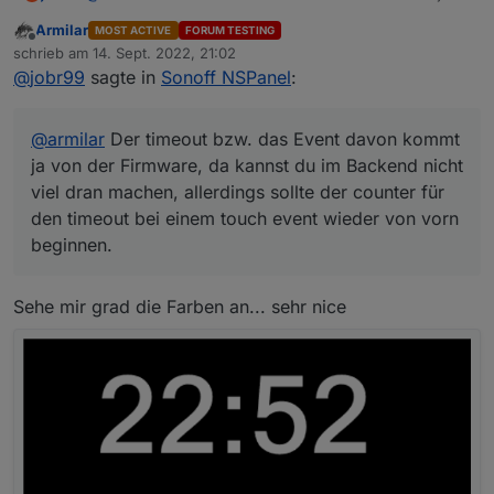
von der Firmware, da kannst du im Backend nicht viel
Armilar
MOST ACTIVE
FORUM TESTING
dran machen, allerdings sollte der counter für den
Offline
schrieb am
14. Sept. 2022, 21:02
timeout bei einem touch event wieder von vorn
zuletzt editiert von
@
jobr99
sagte in
Sonoff NSPanel
:
beginnen.
@
armilar
Der timeout bzw. das Event davon kommt
ja von der Firmware, da kannst du im Backend nicht
viel dran machen, allerdings sollte der counter für
den timeout bei einem touch event wieder von vorn
beginnen.
Sehe mir grad die Farben an... sehr nice