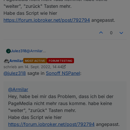
"weiter", "zurück" Tasten mehr.
Habe das Script wie hier
https://forum.iobroker.net/post/792794
angepasst.
0
Julez318
@
Armilar
J
Hey, habe bei mir das Problem, dass ich bei der
Armilar
MOST ACTIVE
FORUM TESTING
PageMedia nicht mehr raus komme. habe keine
Offline
schrieb am
14. Sept. 2022, 14:44
"weiter", "zurück" Tasten mehr.
zuletzt editiert von Armilar
@
julez318
sagte in
Sonoff NSPanel
:
Habe das Script wie hier
https://forum.iobroker.net/post/792794
angepasst.
@
Armilar
Hey, habe bei mir das Problem, dass ich bei der
PageMedia nicht mehr raus komme. habe keine
"weiter", "zurück" Tasten mehr.
Habe das Script wie hier
https://forum.iobroker.net/post/792794
angepasst.