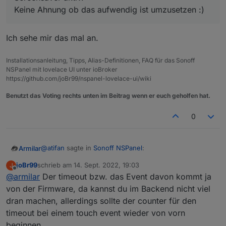
Keine Ahnung ob das aufwendig ist umzusetzen :)
Ich sehe mir das mal an.
Installationsanleitung, Tipps, Alias-Definitionen, FAQ für das Sonoff
NSPanel mit lovelace UI unter ioBroker
https://github.com/joBr99/nspanel-lovelace-ui/wiki
Benutzt das Voting rechts unten im Beitrag wenn er euch geholfen hat.
0
@
atifan
sagte in
Sonoff NSPanel
:
Armilar
joBr99
schrieb am
14. Sept. 2022, 19:03
J
zuletzt editiert von
Offline
@
armilar
Der timeout bzw. das Event davon kommt ja
@
Armilar
Ich hab eine Kleinigkeit die mir aufgefallen ist,
von der Firmware, da kannst du im Backend nicht viel
Ich sehe mir das mal an.
evlt. kann man das im Script bei der nächsten
dran machen, allerdings sollte der counter für den
Version mit anpassen. Ist nix schlimmes aber evtl.
timeout bei einem touch event wieder von vorn
könnte man es ja auch ändern.
beginnen.