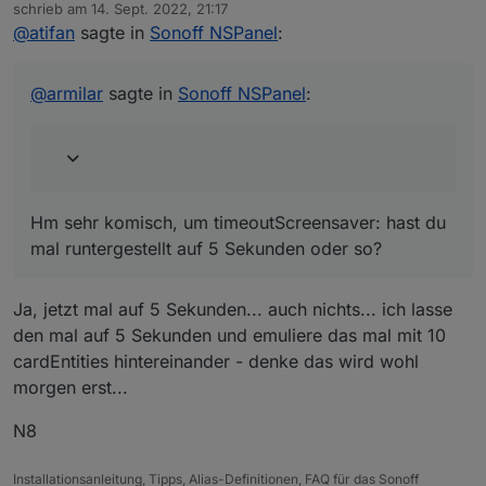
Offline
Kann den Fehler nicht reproduzieren. Habe jetzt
schrieb am
14. Sept. 2022, 21:17
zuletzt editiert von
mal auf 2 aufeinanderfolgenden cardEnities 2
@
atifan
sagte in
Sonoff NSPanel
:
Hm sehr komisch, um timeoutScreensaver: hast du mal
Minuten lang geswitcht. Das Ding bleibt hell... bei
runtergestellt auf 5 Sekunden oder so?
mir
@
armilar
sagte in
Sonoff NSPanel
:
Hm sehr komisch, um timeoutScreensaver: hast du
mal runtergestellt auf 5 Sekunden oder so?
Ja, jetzt mal auf 5 Sekunden... auch nichts... ich lasse
den mal auf 5 Sekunden und emuliere das mal mit 10
cardEntities hintereinander - denke das wird wohl
morgen erst...
N8
Installationsanleitung, Tipps, Alias-Definitionen, FAQ für das Sonoff