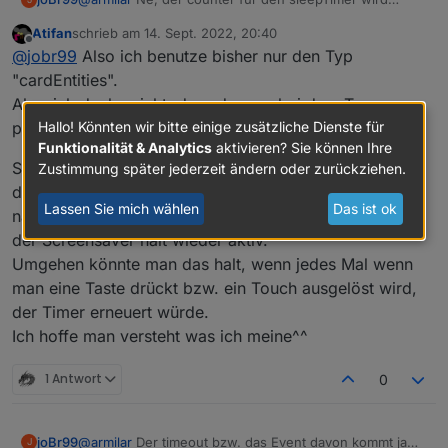
automatisch auf 0 gesetzt bei nem touch event, da
Atifan
schrieb am
14. Sept. 2022, 20:40
muss man gar nix machen.
@
Atifan
auf welchem
zuletzt editiert von
Offline
@
jobr99
Also ich benutze bisher nur den Typ
seitentyp hast du das problem?
"cardEntities".
Aber ich denke nicht, dass das nur bei dem Typ
Hallo! Könnten wir bitte einige zusätzliche Dienste für
passiert.
Funktionalität & Analytics
aktivieren? Sie können Ihre
Sobald ich das Display aus dem "Standby" erwecke
Zustimmung später jederzeit ändern oder zurückziehen.
durch einen Touch, fängt der Timer an zu laufen. Und
Lassen Sie mich wählen
Das ist ok
nach 20 Sekunden bzw. der eingestellten Timeout wird
der Screensaver halt wieder aktiv.
Umgehen könnte man das halt, wenn jedes Mal wenn
man eine Taste drückt bzw. ein Touch ausgelöst wird,
der Timer erneuert würde.
Ich hoffe man versteht was ich meine^^
1 Antwort
0
joBr99
@
armilar
Der timeout bzw. das Event davon kommt ja
J