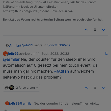
Installationsanleitung, Tipps, Alias-Definitionen, FAQ für das Sonoff
NSPanel mit lovelace UI unter ioBroker
https://github.com/joBr99/nspanel-lovelace-ui/wiki
Benutzt das Voting rechts unten im Beitrag wenn er euch geholfen hat.
0
@
jobr99
sagte in
Sonoff NSPanel
:
Armilar
joBr99
schrieb am
14. Sept. 2022, 20:32
J
zuletzt editiert von
Offline
@
armilar
Ne, der counter für den sleepTimer wird
@
armilar
Der timeout bzw. das Event davon
kommt ja von der Firmware, da kannst du im
automatisch auf 0 gesetzt bei nem touch event, da
Ja eben, was ist das für eine Message --> "wake"?
Backend nicht viel dran machen, allerdings sollte
muss man gar nix machen.
@
Atifan
auf welchem
Sollte die das hinbekommen?
der counter für den timeout bei einem touch
seitentyp hast du das problem?
event wieder von vorn beginnen.
2 Antworten
0
joBr99
@
armilar
Ne, der counter für den sleepTimer wird
J
automatisch auf 0 gesetzt bei nem touch event, da