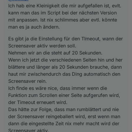
Screensaver rein.
Ich hab eine Kleinigkeit die mir aufgefallen ist, evlt.
Ich finde es wäre nice, dass immer wenn die Funktion
kann man das im Script bei der nächsten Version
zum Scrollen einer Seite aufgerufen wird, der Timeout
mit anpassen. Ist nix schlimmes aber evtl. könnte
erneuert wird.
man es ja auch ändern.
Das hätte zur Folge, dass man rumblättert und nie der
Screensaver reingeballert wird, erst wenn man dann die
eingestellte Zeit nix mehr macht wird der Screensaver
Es gibt ja die Einstellung für den TImeout, wann der
aktiv.
Screensaver aktiv werden soll.
Keine Ahnung ob das aufwendig ist umzusetzen :)
Nehmen wir an die steht auf 20 Sekunden.
Wenn ich jetzt die verschiedenen Seiten hin und her
blättere und länger als 20 Sekunden brauche, dann
haut mir zwischendurch das Ding automatisch den
Screensaver rein.
Ich finde es wäre nice, dass immer wenn die
Funktion zum Scrollen einer Seite aufgerufen wird,
der Timeout erneuert wird.
Das hätte zur Folge, dass man rumblättert und nie
der Screensaver reingeballert wird, erst wenn man
dann die eingestellte Zeit nix mehr macht wird der
Screensaver aktiv.