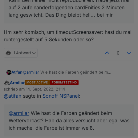
Kann den Fehler nicht reproduzieren. Habe jetzt mal
geswitcht. Das Ding bleibt hell... bei mir
auf 2 aufeinanderfolgenden cardEnities 2 Minuten
Sobald ich das Display aus dem "Standby"
lang geswitcht. Das Ding bleibt hell... bei mir
erwecke durch einen Touch, fängt der Timer an
zu laufen. Und nach 20 Sekunden bzw. der
eingestellten Timeout wird der Screensaver halt
Hm sehr komisch, um timeoutScreensaver: hast du mal
wieder aktiv.
runtergestellt auf 5 Sekunden oder so?
Umgehen könnte man das halt, wenn jedes Mal
wenn man eine Taste drückt bzw. ein Touch
ausgelöst wird, der Timer erneuert würde.
1 Antwort
0
Ich hoffe man versteht was ich meine^^
Atifan
@
armilar
Wie hast die Farben geändert beim
Wettervorcast? Hab da alles versucht aber egal was ich
Armilar
MOST ACTIVE
FORUM TESTING
mache, die Farbe ist immer weiß.
Offline
schrieb am
14. Sept. 2022, 21:14
zuletzt editiert von
@
atifan
sagte in
Sonoff NSPanel
:
@
armilar
Wie hast die Farben geändert beim
Wettervorcast? Hab da alles versucht aber egal was
ich mache, die Farbe ist immer weiß.