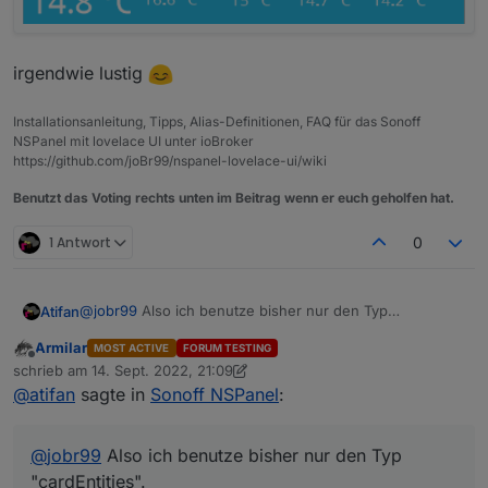
irgendwie lustig
Installationsanleitung, Tipps, Alias-Definitionen, FAQ für das Sonoff
NSPanel mit lovelace UI unter ioBroker
https://github.com/joBr99/nspanel-lovelace-ui/wiki
Benutzt das Voting rechts unten im Beitrag wenn er euch geholfen hat.
1 Antwort
0
@
jobr99
Also ich benutze bisher nur den Typ
Atifan
"cardEntities".
Armilar
MOST ACTIVE
FORUM TESTING
Aber ich denke nicht, dass das nur bei dem Typ passiert.
Sobald ich das Display aus dem "Standby" erwecke
Offline
schrieb am
14. Sept. 2022, 21:09
durch einen Touch, fängt der Timer an zu laufen. Und
zuletzt editiert von Armilar
@
atifan
sagte in
Sonoff NSPanel
:
nach 20 Sekunden bzw. der eingestellten Timeout wird
der Screensaver halt wieder aktiv.
Umgehen könnte man das halt, wenn jedes Mal wenn
@
jobr99
Also ich benutze bisher nur den Typ
man eine Taste drückt bzw. ein Touch ausgelöst wird,
der Timer erneuert würde.
"cardEntities".