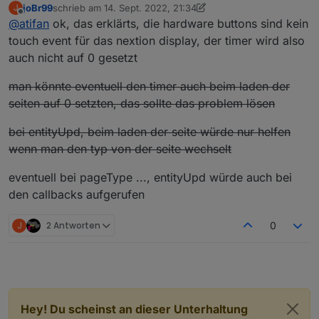
joBr99
schrieb am
14. Sept. 2022, 21:34
J
Der Screensaver ist da Testweise mal auf 3 Sekunden
zuletzt editiert von joBr99
Offline
@
atifan
ok, das erklärts, die hardware buttons sind kein
eingestellt.
https://streamable.com/8gpgr3
touch event für das nextion display, der timer wird also
auch nicht auf 0 gesetzt
man könnte eventuell den timer auch beim laden der
seiten auf 0 setzten, das sollte das problem lösen
bei entityUpd, beim laden der seite würde nur helfen
wenn man den typ von der seite wechselt
eventuell bei pageType ..., entityUpd würde auch bei
den callbacks aufgerufen
J
2 Antworten
0
Hey! Du scheinst an dieser Unterhaltung