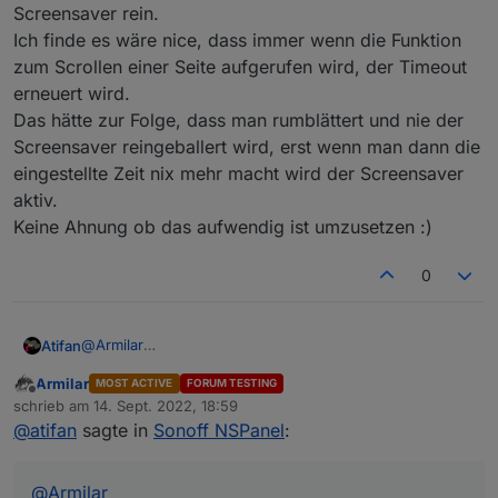
Screensaver rein.
Ich finde es wäre nice, dass immer wenn die Funktion
zum Scrollen einer Seite aufgerufen wird, der Timeout
erneuert wird.
Das hätte zur Folge, dass man rumblättert und nie der
Screensaver reingeballert wird, erst wenn man dann die
eingestellte Zeit nix mehr macht wird der Screensaver
aktiv.
Keine Ahnung ob das aufwendig ist umzusetzen :)
0
@
Armilar
Atifan
Ich hab eine Kleinigkeit die mir aufgefallen ist, evlt. kann
Armilar
MOST ACTIVE
FORUM TESTING
man das im Script bei der nächsten Version mit
Es gibt ja die Einstellung für den TImeout, wann der
Offline
schrieb am
14. Sept. 2022, 18:59
anpassen. Ist nix schlimmes aber evtl. könnte man es ja
Screensaver aktiv werden soll.
zuletzt editiert von
@
atifan
sagte in
Sonoff NSPanel
:
auch ändern.
Nehmen wir an die steht auf 20 Sekunden.
Wenn ich jetzt die verschiedenen Seiten hin und her
blättere und länger als 20 Sekunden brauche, dann haut
@
Armilar
mir zwischendurch das Ding automatisch den