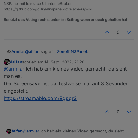
NSPanel mit lovelace UI unter ioBroker
https://github.com/joBr99/nspanel-lovelace-ui/wiki
Benutzt das Voting rechts unten im Beitrag wenn er euch geholfen hat.
0
@
atifan
sagte in
Sonoff NSPanel
:
Armilar
Atifan
schrieb am
14. Sept. 2022, 21:20
zuletzt editiert von
Offline
@
armilar
sagte in
Sonoff NSPanel
:
@
armilar
Ich hab ein kleines Video gemacht, da sieht
man es.
Ja, jetzt mal auf 5 Sekunden... auch nichts... ich lasse
Der Screensaver ist da Testweise mal auf 3 Sekunden
Kann den Fehler nicht reproduzieren. Habe
den mal auf 5 Sekunden und emuliere das mal mit 10
jetzt mal auf 2 aufeinanderfolgenden
eingestellt.
cardEntities hintereinander - denke das wird wohl
N8
cardEnities 2 Minuten lang geswitcht. Das
morgen erst...
https://streamable.com/8gpgr3
Ding bleibt hell... bei mir
0
Hm sehr komisch, um timeoutScreensaver: hast
du mal runtergestellt auf 5 Sekunden oder so?
Atifan
@
armilar
Ich hab ein kleines Video gemacht, da sieht
man es.