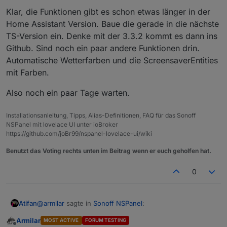
Klar, die Funktionen gibt es schon etwas länger in der
Home Assistant Version. Baue die gerade in die nächste
TS-Version ein. Denke mit der 3.3.2 kommt es dann ins
Github. Sind noch ein paar andere Funktionen drin.
Automatische Wetterfarben und die ScreensaverEntities
mit Farben.
Also noch ein paar Tage warten.
Installationsanleitung, Tipps, Alias-Definitionen, FAQ für das Sonoff
NSPanel mit lovelace UI unter ioBroker
https://github.com/joBr99/nspanel-lovelace-ui/wiki
Benutzt das Voting rechts unten im Beitrag wenn er euch geholfen hat.
0
@
armilar
sagte in
Sonoff NSPanel
:
Atifan
Armilar
MOST ACTIVE
FORUM TESTING