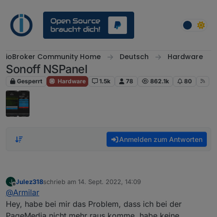
Weiter zum Inhalt
ioBroker Community Home
Deutsch
Hardware
Sonoff NSPanel
Gesperrt
Hardware
1.5k
78
862.1k
80
Anmelden zum Antworten
Julez318
schrieb am
14. Sept. 2022, 14:09
J
zuletzt editiert von
Offline
@
Armilar
Hey, habe bei mir das Problem, dass ich bei der
PageMedia nicht mehr raus komme. habe keine