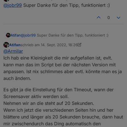
zuletzt editiert von
Offline
@
jobr99
Super Danke für den Tipp, funktioniert :)
tele/%topic%/RESULT
{"CustomRecv":"event,buttonPress2,hwbtn,bPr
Rule2 1
ev"} endon on Button2#state do Publish
0
tele/%topic%/RESULT
{"CustomRecv":"event,buttonPress2,hwbtn,bNe
xt"} endon
Atifan
@
jobr99
Super Danke für den Tipp, funktioniert :)
Atifan
schrieb am
14. Sept. 2022, 18:26
zuletzt editiert von Atifan
Offline
@
Armilar
Ich hab eine Kleinigkeit die mir aufgefallen ist, evlt.
kann man das im Script bei der nächsten Version mit
anpassen. Ist nix schlimmes aber evtl. könnte man es ja
auch ändern.
Es gibt ja die Einstellung für den TImeout, wann der
Screensaver aktiv werden soll.
Nehmen wir an die steht auf 20 Sekunden.
Wenn ich jetzt die verschiedenen Seiten hin und her
blättere und länger als 20 Sekunden brauche, dann haut
mir zwischendurch das Ding automatisch den