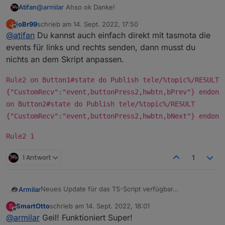
@
armilar
Ahso ok Danke!
Atifan
joBr99
schrieb am
14. Sept. 2022, 17:50
J
Hm ok, ich fände es von der Bedienung her halt
zuletzt editiert von
Offline
@
atifan
Du kannst auch einfach direkt mit tasmota die
bequem wenn man über die Buttons einfach links und
rechts Scrollen könnte, so wie mit den Pfeilen.
events für links und rechts senden, dann musst du
Ist das großer Aufwand zu programmieren?
nichts an dem Skript anpassen.
Rule2 on Button1#state do Publish tele/%topic%/RESULT
{"CustomRecv":"event,buttonPress2,hwbtn,bPrev"} endon
on Button2#state do Publish tele/%topic%/RESULT
{"CustomRecv":"event,buttonPress2,hwbtn,bNext"} endon
Rule2 1
1 Antwort
1
Neues Update für das TS-Script verfügbar...
Armilar
SmartOtto
schrieb am
14. Sept. 2022, 18:01
S
https://raw.githubusercontent.com/joBr99/nspanel-
zuletzt editiert von
Offline
@
armilar
Geil! Funktioniert Super!
lovelace-ui/main/ioBroker/NsPanelTs.ts