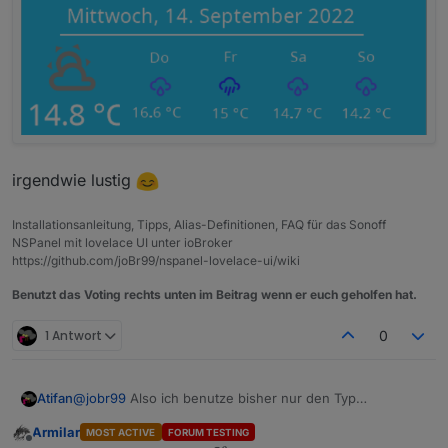
irgendwie lustig
Installationsanleitung, Tipps, Alias-Definitionen, FAQ für das Sonoff
NSPanel mit lovelace UI unter ioBroker
https://github.com/joBr99/nspanel-lovelace-ui/wiki
Benutzt das Voting rechts unten im Beitrag wenn er euch geholfen hat.
1 Antwort
0
@
jobr99
Also ich benutze bisher nur den Typ
Atifan
"cardEntities".
Armilar
MOST ACTIVE
FORUM TESTING
Aber ich denke nicht, dass das nur bei dem Typ passiert.
Sobald ich das Display aus dem "Standby" erwecke
Offline