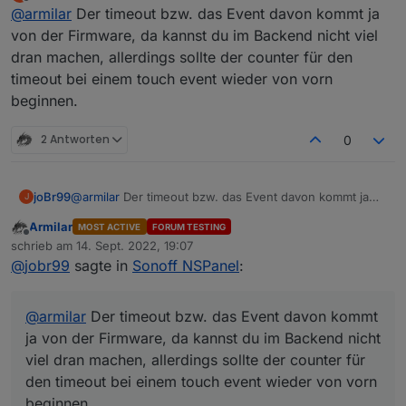
zuletzt editiert von
Offline
@
armilar
Der timeout bzw. das Event davon kommt ja
@
Armilar
Ich hab eine Kleinigkeit die mir aufgefallen ist,
von der Firmware, da kannst du im Backend nicht viel
Ich sehe mir das mal an.
evlt. kann man das im Script bei der nächsten
dran machen, allerdings sollte der counter für den
Version mit anpassen. Ist nix schlimmes aber evtl.
timeout bei einem touch event wieder von vorn
könnte man es ja auch ändern.
beginnen.
Es gibt ja die Einstellung für den TImeout, wann
der Screensaver aktiv werden soll.
2 Antworten
0
Nehmen wir an die steht auf 20 Sekunden.
Wenn ich jetzt die verschiedenen Seiten hin und
her blättere und länger als 20 Sekunden brauche,
joBr99
@
armilar
Der timeout bzw. das Event davon kommt ja
dann haut mir zwischendurch das Ding
J
von der Firmware, da kannst du im Backend nicht viel
automatisch den Screensaver rein.
Armilar
MOST ACTIVE
FORUM TESTING
dran machen, allerdings sollte der counter für den
Ich finde es wäre nice, dass immer wenn die
Offline
schrieb am
14. Sept. 2022, 19:07
timeout bei einem touch event wieder von vorn
Funktion zum Scrollen einer Seite aufgerufen
zuletzt editiert von
@
jobr99
sagte in
Sonoff NSPanel
:
beginnen.
wird, der Timeout erneuert wird.
Das hätte zur Folge, dass man rumblättert und nie
der Screensaver reingeballert wird, erst wenn
@
armilar
Der timeout bzw. das Event davon kommt
man dann die eingestellte Zeit nix mehr macht
wird der Screensaver aktiv.
ja von der Firmware, da kannst du im Backend nicht
Keine Ahnung ob das aufwendig ist umzusetzen
viel dran machen, allerdings sollte der counter für
:)
den timeout bei einem touch event wieder von vorn
beginnen.