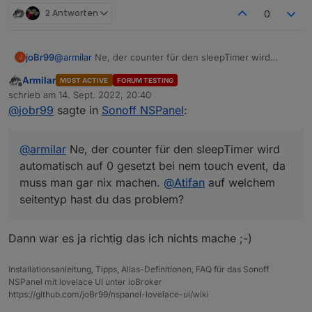
2 Antworten
0
joBr99
@
armilar
Ne, der counter für den sleepTimer wird
J
automatisch auf 0 gesetzt bei nem touch event, da
Armilar
MOST ACTIVE
FORUM TESTING
muss man gar nix machen.
@
Atifan
auf welchem
Offline
schrieb am
14. Sept. 2022, 20:40
seitentyp hast du das problem?
zuletzt editiert von
@
jobr99
sagte in
Sonoff NSPanel
:
@
armilar
Ne, der counter für den sleepTimer wird
automatisch auf 0 gesetzt bei nem touch event, da
muss man gar nix machen.
@
Atifan
auf welchem
seitentyp hast du das problem?
Dann war es ja richtig das ich nichts mache ;-)
Installationsanleitung, Tipps, Alias-Definitionen, FAQ für das Sonoff
NSPanel mit lovelace UI unter ioBroker
https://github.com/joBr99/nspanel-lovelace-ui/wiki