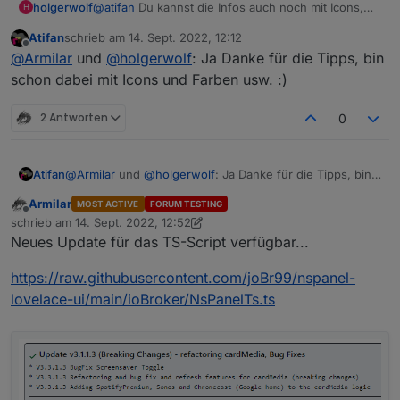
@
atifan
Du kannst die Infos auch noch mit Icons,
holgerwolf
H
Farben und Einheiten versehen:
Atifan
schrieb am
14. Sept. 2022, 12:12
zuletzt editiert von
Offline
@
Armilar
und
@
holgerwolf
: Ja Danke für die Tipps, bin
schon dabei mit Icons und Farben usw. :)
2 Antworten
0
Atifan
@
Armilar
und
@
holgerwolf
: Ja Danke für die Tipps, bin
schon dabei mit Icons und Farben usw. :)
Armilar
MOST ACTIVE
FORUM TESTING
Offline
schrieb am
14. Sept. 2022, 12:52
zuletzt editiert von Armilar
Neues Update für das TS-Script verfügbar...
https://raw.githubusercontent.com/joBr99/nspanel-
lovelace-ui/main/ioBroker/NsPanelTs.ts