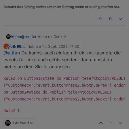
Benutzt das Voting rechts unten im Beitrag wenn er euch geholfen hat.
0
@
armilar
Ahso ok Danke!
Atifan
joBr99
schrieb am
14. Sept. 2022, 17:50
J
Hm ok, ich fände es von der Bedienung her halt
zuletzt editiert von
Offline
@
atifan
Du kannst auch einfach direkt mit tasmota die
bequem wenn man über die Buttons einfach links und
rechts Scrollen könnte, so wie mit den Pfeilen.
events für links und rechts senden, dann musst du
Ist das großer Aufwand zu programmieren?
nichts an dem Skript anpassen.
Rule2 on Button1#state do Publish tele/%topic%/RESULT
{"CustomRecv":"event,buttonPress2,hwbtn,bPrev"} endon
on Button2#state do Publish tele/%topic%/RESULT
{"CustomRecv":"event,buttonPress2,hwbtn,bNext"} endon
Rule2 1
1 Antwort
1