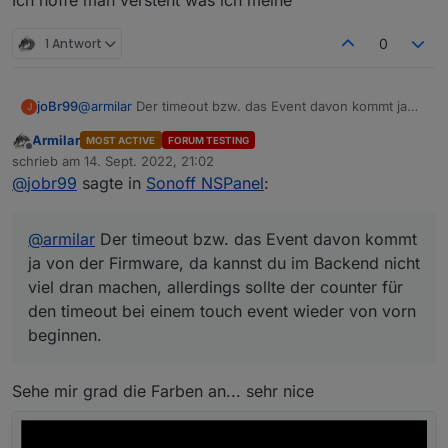
Ich hoffe man versteht was ich meine^^
1 Antwort
0
joBr99
@
armilar
Der timeout bzw. das Event davon kommt ja
J
von der Firmware, da kannst du im Backend nicht viel
Armilar
MOST ACTIVE
FORUM TESTING
dran machen, allerdings sollte der counter für den
Offline
schrieb am
14. Sept. 2022, 21:02
timeout bei einem touch event wieder von vorn
zuletzt editiert von
@
jobr99
sagte in
Sonoff NSPanel
:
beginnen.
@
armilar
Der timeout bzw. das Event davon kommt
ja von der Firmware, da kannst du im Backend nicht
viel dran machen, allerdings sollte der counter für
den timeout bei einem touch event wieder von vorn
beginnen.
Sehe mir grad die Farben an... sehr nice