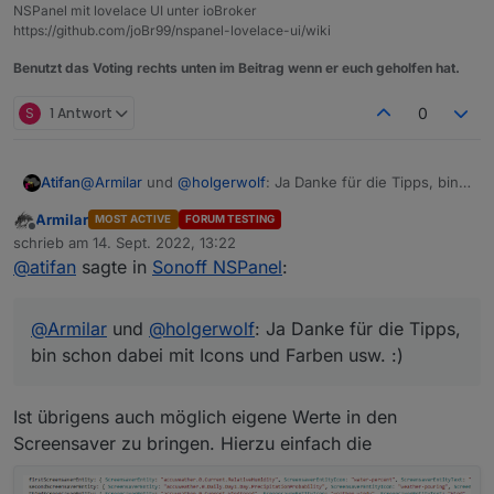
NSPanel mit lovelace UI unter ioBroker
https://github.com/joBr99/nspanel-lovelace-ui/wiki
Benutzt das Voting rechts unten im Beitrag wenn er euch geholfen hat.
S
1 Antwort
0
Atifan
@
Armilar
und
@
holgerwolf
: Ja Danke für die Tipps, bin
schon dabei mit Icons und Farben usw. :)
Armilar
MOST ACTIVE
FORUM TESTING
Offline
schrieb am
14. Sept. 2022, 13:22
zuletzt editiert von
@
atifan
sagte in
Sonoff NSPanel
:
@
Armilar
und
@
holgerwolf
: Ja Danke für die Tipps,
bin schon dabei mit Icons und Farben usw. :)
Ist übrigens auch möglich eigene Werte in den
Screensaver zu bringen. Hierzu einfach die