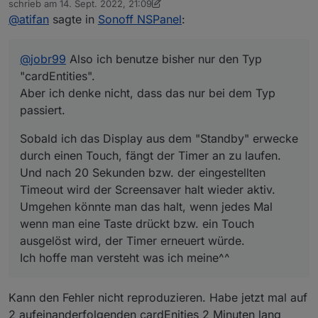
schrieb am
14. Sept. 2022, 21:09
durch einen Touch, fängt der Timer an zu laufen. Und
zuletzt editiert von Armilar
@
atifan
sagte in
Sonoff NSPanel
:
nach 20 Sekunden bzw. der eingestellten Timeout wird
der Screensaver halt wieder aktiv.
Umgehen könnte man das halt, wenn jedes Mal wenn
@
jobr99
Also ich benutze bisher nur den Typ
man eine Taste drückt bzw. ein Touch ausgelöst wird,
der Timer erneuert würde.
"cardEntities".
Ich hoffe man versteht was ich meine^^
Aber ich denke nicht, dass das nur bei dem Typ
passiert.
Sobald ich das Display aus dem "Standby" erwecke
durch einen Touch, fängt der Timer an zu laufen.
Und nach 20 Sekunden bzw. der eingestellten
Timeout wird der Screensaver halt wieder aktiv.
Umgehen könnte man das halt, wenn jedes Mal
wenn man eine Taste drückt bzw. ein Touch
ausgelöst wird, der Timer erneuert würde.
Ich hoffe man versteht was ich meine^^
Kann den Fehler nicht reproduzieren. Habe jetzt mal auf
2 aufeinanderfolgenden cardEnities 2 Minuten lang