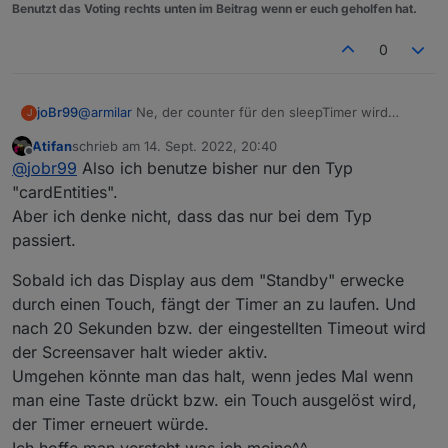
Benutzt das Voting rechts unten im Beitrag wenn er euch geholfen hat.
0
joBr99
@
armilar
Ne, der counter für den sleepTimer wird
J
automatisch auf 0 gesetzt bei nem touch event, da
Atifan
schrieb am
14. Sept. 2022, 20:40
muss man gar nix machen.
@
Atifan
auf welchem
zuletzt editiert von
Offline
@
jobr99
Also ich benutze bisher nur den Typ
seitentyp hast du das problem?
"cardEntities".
Aber ich denke nicht, dass das nur bei dem Typ
passiert.
Sobald ich das Display aus dem "Standby" erwecke
durch einen Touch, fängt der Timer an zu laufen. Und
nach 20 Sekunden bzw. der eingestellten Timeout wird
der Screensaver halt wieder aktiv.
Umgehen könnte man das halt, wenn jedes Mal wenn
man eine Taste drückt bzw. ein Touch ausgelöst wird,
der Timer erneuert würde.