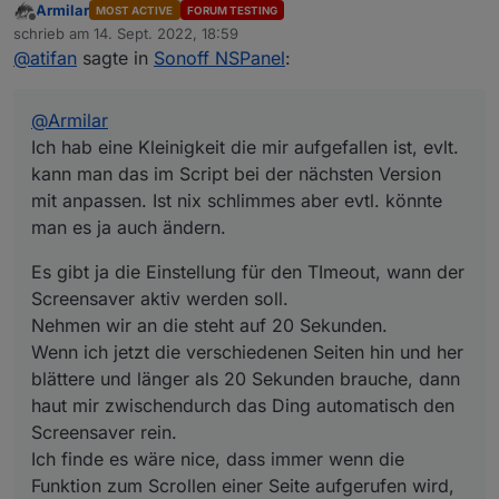
Armilar
MOST ACTIVE
FORUM TESTING
man das im Script bei der nächsten Version mit
Es gibt ja die Einstellung für den TImeout, wann der
Offline
schrieb am
14. Sept. 2022, 18:59
anpassen. Ist nix schlimmes aber evtl. könnte man es ja
Screensaver aktiv werden soll.
zuletzt editiert von
@
atifan
sagte in
Sonoff NSPanel
:
auch ändern.
Nehmen wir an die steht auf 20 Sekunden.
Wenn ich jetzt die verschiedenen Seiten hin und her
blättere und länger als 20 Sekunden brauche, dann haut
@
Armilar
mir zwischendurch das Ding automatisch den
Screensaver rein.
Ich hab eine Kleinigkeit die mir aufgefallen ist, evlt.
Ich finde es wäre nice, dass immer wenn die Funktion
kann man das im Script bei der nächsten Version
zum Scrollen einer Seite aufgerufen wird, der Timeout
mit anpassen. Ist nix schlimmes aber evtl. könnte
erneuert wird.
man es ja auch ändern.
Das hätte zur Folge, dass man rumblättert und nie der
Screensaver reingeballert wird, erst wenn man dann die
eingestellte Zeit nix mehr macht wird der Screensaver
Es gibt ja die Einstellung für den TImeout, wann der
aktiv.
Screensaver aktiv werden soll.
Keine Ahnung ob das aufwendig ist umzusetzen :)
Nehmen wir an die steht auf 20 Sekunden.
Wenn ich jetzt die verschiedenen Seiten hin und her
blättere und länger als 20 Sekunden brauche, dann
haut mir zwischendurch das Ding automatisch den
Screensaver rein.
Ich finde es wäre nice, dass immer wenn die
Funktion zum Scrollen einer Seite aufgerufen wird,