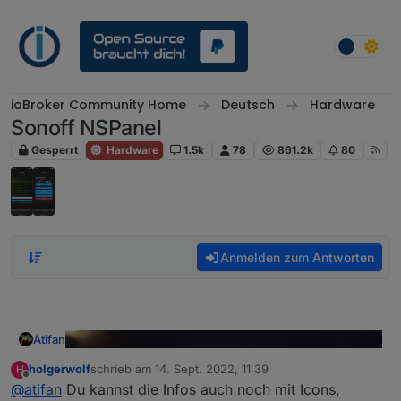
Weiter zum Inhalt
ioBroker Community Home
Deutsch
Hardware
Sonoff NSPanel
Gesperrt
Hardware
1.5k
78
861.2k
80
Anmelden zum Antworten
Atifan
holgerwolf
schrieb am
14. Sept. 2022, 11:39
H
zuletzt editiert von
Offline
@
atifan
Du kannst die Infos auch noch mit Icons,