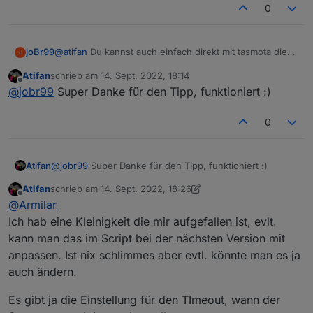
0
MEDIA ALIASE können auch per JS-Script erstellt
werden:
https://github.com/joBr99/nspanel-lovelace-
Unterstützung zur cardMedia gibt es auch hier:
@
atifan
Du kannst auch einfach direkt mit tasmota die
joBr99
ui/wiki/ioBroker-ALIAS-Definitionen#medien---
https://github.com/joBr99/nspanel-lovelace-
J
events für links und rechts senden, dann musst du
cardmedia
ui/wiki/ioBroker-Card-Definitionen-(Seiten)#cardmedia
Viel Spass damit
Atifan
schrieb am
14. Sept. 2022, 18:14
nichts an dem Skript anpassen.
Rule2 on Button1#state do Publish
zuletzt editiert von
Offline
@
jobr99
Super Danke für den Tipp, funktioniert :)
tele/%topic%/RESULT
{"CustomRecv":"event,buttonPress2,hwbtn,bPr
Rule2 1
ev"} endon on Button2#state do Publish
0
tele/%topic%/RESULT
{"CustomRecv":"event,buttonPress2,hwbtn,bNe
xt"} endon
Atifan
@
jobr99
Super Danke für den Tipp, funktioniert :)
Atifan
schrieb am
14. Sept. 2022, 18:26
zuletzt editiert von Atifan
Offline
@
Armilar
Ich hab eine Kleinigkeit die mir aufgefallen ist, evlt.
kann man das im Script bei der nächsten Version mit
anpassen. Ist nix schlimmes aber evtl. könnte man es ja
auch ändern.
Es gibt ja die Einstellung für den TImeout, wann der