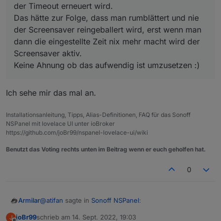
der Timeout erneuert wird.
Das hätte zur Folge, dass man rumblättert und nie
der Screensaver reingeballert wird, erst wenn man
dann die eingestellte Zeit nix mehr macht wird der
Screensaver aktiv.
Keine Ahnung ob das aufwendig ist umzusetzen :)
Ich sehe mir das mal an.
Installationsanleitung, Tipps, Alias-Definitionen, FAQ für das Sonoff
NSPanel mit lovelace UI unter ioBroker
https://github.com/joBr99/nspanel-lovelace-ui/wiki
Benutzt das Voting rechts unten im Beitrag wenn er euch geholfen hat.
0
@
atifan
sagte in
Sonoff NSPanel
:
Armilar
joBr99
schrieb am
14. Sept. 2022, 19:03
J