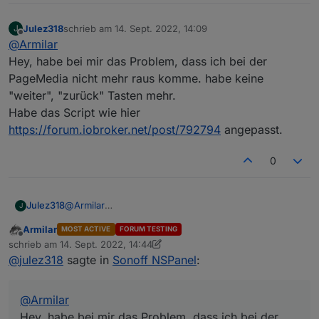
Julez318
schrieb am
14. Sept. 2022, 14:09
J
zuletzt editiert von
Offline
@
Armilar
Hey, habe bei mir das Problem, dass ich bei der
PageMedia nicht mehr raus komme. habe keine
"weiter", "zurück" Tasten mehr.
Habe das Script wie hier
https://forum.iobroker.net/post/792794
angepasst.
0
Julez318
@
Armilar
J
Hey, habe bei mir das Problem, dass ich bei der
Armilar
MOST ACTIVE
FORUM TESTING
PageMedia nicht mehr raus komme. habe keine
Offline
schrieb am
14. Sept. 2022, 14:44
"weiter", "zurück" Tasten mehr.
zuletzt editiert von Armilar
@
julez318
sagte in
Sonoff NSPanel
:
Habe das Script wie hier
https://forum.iobroker.net/post/792794
angepasst.
@
Armilar
Hey, habe bei mir das Problem, dass ich bei der