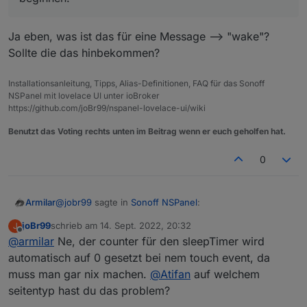
Ja eben, was ist das für eine Message --> "wake"?
Sollte die das hinbekommen?
Installationsanleitung, Tipps, Alias-Definitionen, FAQ für das Sonoff
NSPanel mit lovelace UI unter ioBroker
https://github.com/joBr99/nspanel-lovelace-ui/wiki
Benutzt das Voting rechts unten im Beitrag wenn er euch geholfen hat.
0
@
jobr99
sagte in
Sonoff NSPanel
:
Armilar
joBr99
schrieb am
14. Sept. 2022, 20:32
J
zuletzt editiert von
Offline
@
armilar
Ne, der counter für den sleepTimer wird
@
armilar
Der timeout bzw. das Event davon
kommt ja von der Firmware, da kannst du im
automatisch auf 0 gesetzt bei nem touch event, da
Ja eben, was ist das für eine Message --> "wake"?
Backend nicht viel dran machen, allerdings sollte
muss man gar nix machen.
@
Atifan
auf welchem
Sollte die das hinbekommen?
der counter für den timeout bei einem touch
seitentyp hast du das problem?
event wieder von vorn beginnen.