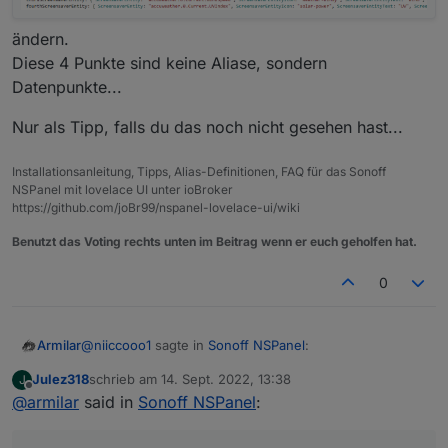
ändern.
Diese 4 Punkte sind keine Aliase, sondern
Datenpunkte...
Nur als Tipp, falls du das noch nicht gesehen hast...
Installationsanleitung, Tipps, Alias-Definitionen, FAQ für das Sonoff
NSPanel mit lovelace UI unter ioBroker
https://github.com/joBr99/nspanel-lovelace-ui/wiki
Benutzt das Voting rechts unten im Beitrag wenn er euch geholfen hat.
0
@
niiccooo1
sagte in
Sonoff NSPanel
:
Armilar
Julez318
schrieb am
14. Sept. 2022, 13:38
J
zuletzt editiert von
Offline
@
armilar
said in
@
jens-wozny
Sonoff NSPanel
:
Kurze Frage dazu: Könnte man einen Button für
Im Moment nicht, da es nur eine Zuordnung für den
Multipress verwenden und den anderen um sich