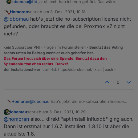
lobomau
@
ftd
ja, stimmt. hab ich von gehört. Das wäre
tatsächlich auch noch eine Möglichkeit. Teste ich mal
Homoran
schrieb am
3. Dez. 2021, 10:18
zwischendurch.
zuletzt editiert von
Nicht stören
@
lobomau
hab's jetzt die no-subscription license nicht
gefunden, oder braucht es die bei Proxmox v7 nicht
mehr?
kein Support per PN! - Fragen im Forum stellen -
Benutzt das Voting
rechts unten im Beitrag wenn er euch geholfen hat.
Das Forum freut sich über eine Spende. Benutzt dazu den
Spendenbutton oben rechts. Danke!
der Installationsfixer:
curl -fsL https://iobroker.net/fix.sh | bash -
0
Homoran
@
lobomau
hab's jetzt die no-subscription license
nicht gefunden, oder braucht es die bei Proxmox v7
lobomau
schrieb am
3. Dez. 2021, 10:29
nicht mehr?
zuletzt editiert von
Offline
@
homoran
also... direkt "apt install influxdb" ging auch.
Dann ist erstmal nur 1.6.7. installiert. 1.8.10 ist aber die
aktuellste 1.8.