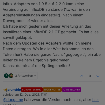
Installiert ist es schon mal. Fehlt noch die korrekte
bullseye umzustellen. Bisher ist das nur beim
Influx-Adapters von 1.9.5 auf 2.2.0 kam keine
konfiguration. Im Augenblick ist der port :8086
Proxmox und bei einem Pi3-Slave der Fall.
Verbindung zu InfluxDB zu stande (1.x war in den
anderweitig in Gebrauch weshalb es (noch) einen
Die anderen Container sind Debian 10 und InfluxDB
Adaptereinstellungen eingestellt). Nach einem
Fehler gibt.
läuft auf Ubuntu 20:
Downgrade lief wieder alles.
Ich habe mich gestern mit deiner Anleitung an das
Installieren einer InfluxDB 2.1 CT gemacht. Es hat alles
soweit geklappt.
Nach dem Updaten des Adapters wollte ich meine
Daten eintragen. Wo in aller Welt bekomme ich den
Token her? Habe die ganze Nacht "gegoogelt", bin aber
leider zu keinem Ergebnis gekommen.
Kannst du mir auf die Sprünge helfen?
F
2 Antworten
0
crunchip
FORUM TESTING
MOST ACTIVE
DEVELOPER
Offline
schrieb am
12. Dez. 2021, 11:01
zuletzt editiert von
@
docgame
hab zwar die Version noch nicht, aber
hier