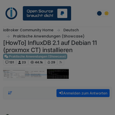
Weiter zum Inhalt
ioBroker Community Home
Deutsch
Praktische Anwendungen (Showcase)
[HowTo] InfluxDB 2.1 auf Debian 11
(proxmox CT) installieren
Praktische Anwendungen (Showcase)
131
23
44.1k
29
Anmelden zum Antworten