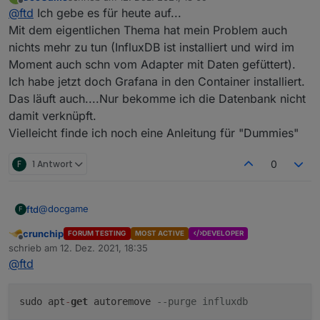
zuletzt editiert von
Offline
@
ftd
Ich gebe es für heute auf...
ggf. noch Verzeichnisse löschen
Mit dem eigentlichen Thema hat mein Problem auch
nichts mehr zu tun (InfluxDB ist installiert und wird im
/var/lib/influxdb/data
Moment auch schn vom Adapter mit Daten gefüttert).
/var/lib/influxdb/wal
/var/lib/influxdb/meta
Ich habe jetzt doch Grafana in den Container installiert.
Das läuft auch....Nur bekomme ich die Datenbank nicht
damit verknüpft.
Vielleicht finde ich noch eine Anleitung für "Dummies"
F
1 Antwort
0
@
docgame
ftd
F
crunchip
FORUM TESTING
MOST ACTIVE
DEVELOPER
Offline
schrieb am
12. Dez. 2021, 18:35
zuletzt editiert von
ggf. noch Verzeichnisse löschen
@
ftd
/var/lib/influxdb/data
sudo apt
-
get
autoremove
--purge influxdb
/var/lib/influxdb/wal
/var/lib/influxdb/meta