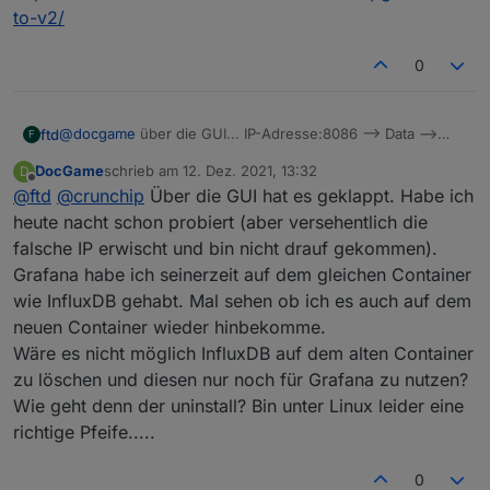
vorhandenen Datenbanken? Ich würde gerne
to-v2/
wechseln, würde aber ungern meine Daten
verlieren, die ich nun schon seit über 1 Jahr
0
aufzeichne.
@
docgame
über die GUI... IP-Adresse:8086 --> Data -->
ftd
F
API Tokens
DocGame
schrieb am
12. Dez. 2021, 13:32
D
zuletzt editiert von
Offline
@
ftd
@
crunchip
Über die GUI hat es geklappt. Habe ich
heute nacht schon probiert (aber versehentlich die
falsche IP erwischt und bin nicht drauf gekommen).
Grafana habe ich seinerzeit auf dem gleichen Container
wie InfluxDB gehabt. Mal sehen ob ich es auch auf dem
neuen Container wieder hinbekomme.
Wäre es nicht möglich InfluxDB auf dem alten Container
zu löschen und diesen nur noch für Grafana zu nutzen?
Wie geht denn der uninstall? Bin unter Linux leider eine
richtige Pfeife.....
0