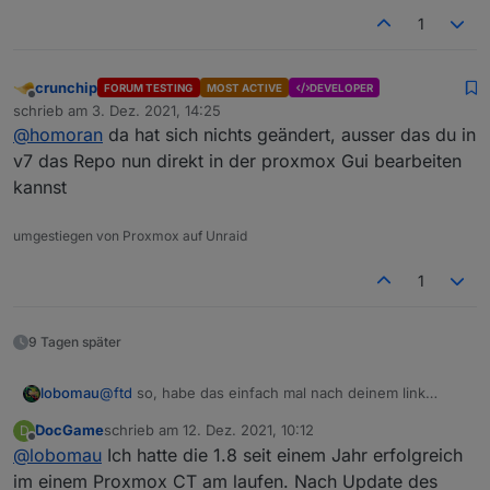
1
crunchip
FORUM TESTING
MOST ACTIVE
DEVELOPER
Offline
schrieb am
3. Dez. 2021, 14:25
zuletzt editiert von
@
homoran
da hat sich nichts geändert, ausser das du in
v7 das Repo nun direkt in der proxmox Gui bearbeiten
kannst
umgestiegen von Proxmox auf Unraid
1
9 Tagen später
@
ftd
so, habe das einfach mal nach deinem link
lobomau
gemacht. Ist dann nicht so schwierig. Ich werde
DocGame
schrieb am
12. Dez. 2021, 10:12
D
sehen wie ich meine alte Datenbank aus 1.8 in 2.1
Anleitung sollte so klappen. habe extra nochmal
zuletzt editiert von
Offline
@
lobomau
Ich hatte die 1.8 seit einem Jahr erfolgreich
bekomme.
Backup eingespielt und meine Befehle oben genau
so eingegeben.
Edit: Ziel/Motivation bei mir ist, alles auf Debian 11
im einem Proxmox CT am laufen. Nach Update des