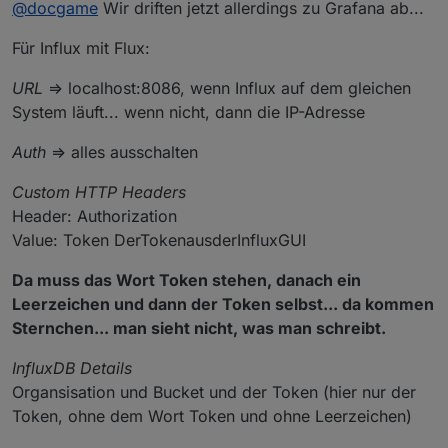
Offline
@
docgame
Wir driften jetzt allerdings zu Grafana ab...
im Moment auch schn vom Adapter mit Daten
gefüttert).
Für Influx mit Flux:
Ich habe jetzt doch Grafana in den Container
installiert. Das läuft auch....Nur bekomme ich die
Datenbank nicht damit verknüpft.
URL
=> localhost:8086, wenn Influx auf dem gleichen
Vielleicht finde ich noch eine Anleitung für
System läuft... wenn nicht, dann die IP-Adresse
"Dummies"
Auth
=> alles ausschalten
Custom HTTP Headers
Header: Authorization
Value: Token DerTokenausderInfluxGUI
Da muss das Wort Token stehen, danach ein
Leerzeichen und dann der Token selbst... da kommen
Sternchen... man sieht nicht, was man schreibt.
InfluxDB Details
Organsisation und Bucket und der Token (hier nur der
Token, ohne dem Wort Token und ohne Leerzeichen)