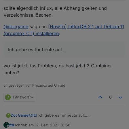
sollte eigendlich Influx, alle Abhängigkeiten und
Verzeichnisse löschen
@
docgame
sagte in
[HowTo] InfluxDB 2.1 auf Debian 11
(proxmox CT) installieren
:
Ich gebe es für heute auf...
wo ist jetzt das Problem, du hast jetzt 2 Container
laufen?
umgestiegen von Proxmox auf Unraid
D
1 Antwort
0
DocGame
@
ftd
Ich gebe es für heute auf...
D
Mit dem eigentlichen Thema hat mein Problem auch
ftd
schrieb am
12. Dez. 2021, 18:58
F
nichts mehr zu tun (InfluxDB ist installiert und wird
zuletzt editiert von