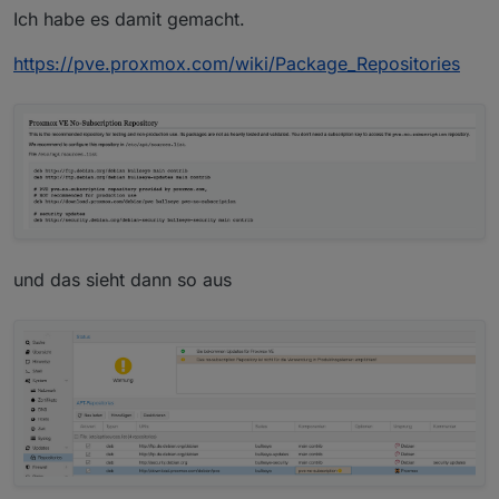
 8888888           .d888 888                 
Ich habe es damit gemacht.
   888            d88P"  888                 
   888            888    888                 
https://pve.proxmox.com/wiki/Package_Repositories
   888   88888b.  888888 888 888  888 888  88
   888   888 "88b 888    888 888  888  Y8bd8P
   888   888  888 888    888 888  888   X88K 
   888   888  888 888    888 Y88b 888 .d8""8b
 8888888 888  888 888    888  "Y88888 888  88
2021-12-03T10:28:29.761197Z     info    Infl
2021-12-03T10:28:29.761262Z     info    Go ru
run: open server: listen: listen tcp 127.0.0.
und das sieht dann so aus