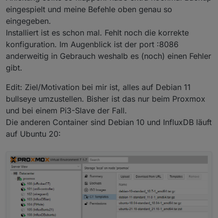
Memory:
1000.
0K
eingespielt und meine Befehle oben genau so
CPU:
2.
178s
eingegeben.
CGroup:
/system.slice/influxdb.service
Installiert ist es schon mal. Fehlt noch die korrekte
|-2406
/bin/bash
-e
/usr/lib/influxdb/s
konfiguration. Im Augenblick ist der port :8086
`-2685
sleep
1
anderweitig in Gebrauch weshalb es (noch) einen Fehler
Dec
03
12
:10:04
InfluxDBian
influxd-systemd-start.sh
gibt.
Dec
03
12
:10:05
InfluxDBian
influxd-systemd-start.sh
Edit: Ziel/Motivation bei mir ist, alles auf Debian 11
Dec
03
12
:10:06
InfluxDBian
influxd-systemd-start.sh
Dec
03
12
:10:07
InfluxDBian
influxd-systemd-start.sh
bullseye umzustellen. Bisher ist das nur beim Proxmox
Dec
03
12
:10:08
InfluxDBian
influxd-systemd-start.sh
und bei einem Pi3-Slave der Fall.
Dec
03
12
:10:09
InfluxDBian
influxd-systemd-start.sh
Die anderen Container sind Debian 10 und InfluxDB läuft
Dec
03
12
:10:10
InfluxDBian
influxd-systemd-start.sh
auf Ubuntu 20:
Dec
03
12
:10:11
InfluxDBian
influxd-systemd-start.sh
Dec
03
12
:10:12
InfluxDBian
influxd-systemd-start.sh
Dec
03
12
:10:13
InfluxDBian
influxd-systemd-start.sh
~