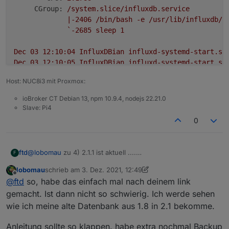
CGroup:
/system.slice/influxdb.service
|-2406
/bin/bash
-e
/usr/lib/influxdb/s
`-2685
sleep
1
Dec
03
12
:10:04
InfluxDBian
influxd-systemd-start.sh
Dec
03
12
:10:05
InfluxDBian
influxd-systemd-start.sh
Dec
03
12
:10:06
InfluxDBian
influxd-systemd-start.sh
Host: NUC8i3 mit Proxmox:
Dec
03
12
:10:07
InfluxDBian
influxd-systemd-start.sh
Dec
03
12
:10:08
InfluxDBian
influxd-systemd-start.sh
ioBroker CT Debian 13, npm 10.9.4, nodejs 22.21.0
Dec
03
12
:10:09
InfluxDBian
influxd-systemd-start.sh
Slave: Pi4
Dec
03
12
:10:10
InfluxDBian
influxd-systemd-start.sh
0
Dec
03
12
:10:11
InfluxDBian
influxd-systemd-start.sh
Dec
03
12
:10:12
InfluxDBian
influxd-systemd-start.sh
Dec
03
12
:10:13
InfluxDBian
influxd-systemd-start.sh
ftd
@
lobomau
zu 4) 2.1.1 ist aktuell ....
F
lines
1
-22
/22
(END)...skipping...
https://portal.influxdata.com/downloads/
lobomau
schrieb am
3. Dez. 2021, 12:49
*
influxdb.service
-
InfluxDB
is
an
open-source,
dis
zuletzt editiert von lobomau
12. März 2021, 14:07
Offline
@
ftd
so, habe das einfach mal nach deinem link
Loaded:
loaded
(/lib/systemd/system/influxdb.se
Active:
activating
(start)
since
Fri
2021-12-03
gemacht. Ist dann nicht so schwierig. Ich werde sehen
Docs:
https://docs.influxdata.com/influxdb/
wie ich meine alte Datenbank aus 1.8 in 2.1 bekomme.
Cntrl PID:
2406
(influxd-systemd)
Tasks:
2
(limit:
9300
)
Anleitung sollte so klappen. habe extra nochmal Backup