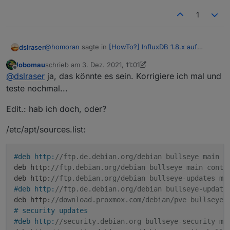
1
@
homoran
sagte in
[HowTo?] InfluxDB 1.8.x auf
dslraser
Debian 11 (proxmox) installieren
:
lobomau
schrieb am
3. Dez. 2021, 11:01
zuletzt editiert von lobomau
12. März 2021, 12:08
Offline
@
lobomau
sagte in
[HowTo?] InfluxDB 1.8.x auf
@
dslraser
ja, das könnte es sein. Korrigiere ich mal und
Debian 11 (proxmox) installieren
:
teste nochmal...
Ich habe es damit gemacht.
Edit.: hab ich doch, oder?
@
homoran
also... direkt "apt install influxdb"
https://pve.proxmox.com/wiki/Package_Repositories
ging auch
/etc/apt/sources.list:
es ging nicht um Influx - es geht um Proxmox
Grundinstallation
#deb http:
//ftp.de.debian.org/debian bullseye main c
deb http:
//ftp.debian.org/debian bullseye main contr
deb http:
//ftp.debian.org/debian bullseye-updates ma
und das sieht dann so aus
#deb http:
//ftp.de.debian.org/debian bullseye-update
deb http:
//download.proxmox.com/debian/pve bullseye 
# security updates
#deb http:
//security.debian.org bullseye-security ma