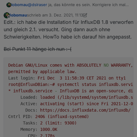
@
dslraser
ja, das könnte es sein. Korrigiere ich mal
lobomau
und teste nochmal...
lobomau
schrieb am
3. Dez. 2021, 11:13
Edit.: hab ich doch, oder?
zuletzt editiert von lobomau
12. März 2021, 13:57
Offline
Edit.: ich habe die Installation für InfluxDB 1.8 verworfen
/etc/apt/sources.list:
und gleich 2.1. versucht. Ging dann auch ohne
Schwierigkeiten. HowTo habe ich darauf hin angepasst.
#deb http://ftp.de.debian.org/debian bullseye
deb http://ftp.debian.org/debian bullseye mai
Bei Punkt 11 hänge ich nun :-(
deb http://ftp.debian.org/debian bullseye-upd
#deb http://ftp.de.debian.org/debian bullseye
deb http://download.proxmox.com/debian/pve bu
Debian
GNU/Linux
comes
with
ABSOLUTELY
NO
WARRANTY,
# security updates

permitted
by
applicable
law.
#deb http://security.debian.org bullseye-secu
Last login:
Fri
Dec
3
11
:58:39
CET
2021 
on
tty1
deb http://security.debian.org/debian-securit
root@InfluxDBian:~#
systemctl
status
influxdb.servic
*
influxdb.service
-
InfluxDB
is
an
open-source,
dis
Loaded:
loaded
(/lib/systemd/system/influxdb.se
Active:
activating
(start)
since
Fri
2021-12-03
Docs:
https://docs.influxdata.com/influxdb/
Cntrl PID:
2406
(influxd-systemd)
Tasks:
2
(limit:
9300
)
Memory:
1000.
0K
CPU:
2.
178s