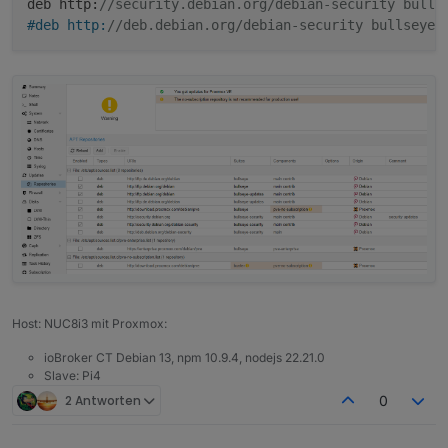
deb http:
//security.debian.org/debian-security bulls
#deb http:
//deb.debian.org/debian-security bullseye-
Host: NUC8i3 mit Proxmox:
ioBroker CT Debian 13, npm 10.9.4, nodejs 22.21.0
Slave: Pi4
2 Antworten
0