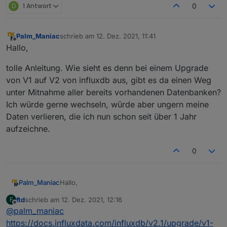
D
1 Antwort
0
Palm_Maniac
schrieb am
12. Dez. 2021, 11:41
zuletzt editiert von
Offline
Hallo,
tolle Anleitung. Wie sieht es denn bei einem Upgrade
von V1 auf V2 von influxdb aus, gibt es da einen Weg
unter Mitnahme aller bereits vorhandenen Datenbanken?
Ich würde gerne wechseln, würde aber ungern meine
Daten verlieren, die ich nun schon seit über 1 Jahr
aufzeichne.
0
Hallo,
Palm_Maniac
ftd
schrieb am
12. Dez. 2021, 12:16
F
tolle Anleitung. Wie sieht es denn bei einem
zuletzt editiert von
Offline
@
palm_maniac
Upgrade von V1 auf V2 von influxdb aus, gibt es
da einen Weg unter Mitnahme aller bereits
https://docs.influxdata.com/influxdb/v2.1/upgrade/v1-