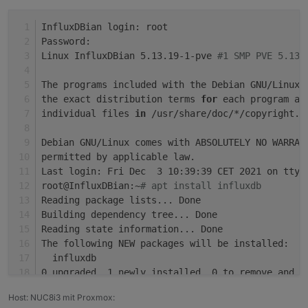
InfluxDBian login: root
Password: 
Linux InfluxDBian 5.13.19-1-pve 
#1 SMP PVE 5.13.
The programs included with the Debian GNU/Linux 
the exact distribution terms 
for
 each program ar
individual files 
in
 /usr/share/doc/*/copyright.
Debian GNU/Linux comes with ABSOLUTELY NO WARRAN
permitted by applicable law.
Last login: Fri Dec  3 10:39:39 CET 2021 on tty1
root@InfluxDBian:~
# apt install influxdb
Reading package lists... Done
Building dependency tree... Done
Reading state information... Done
The following NEW packages will be installed:
  influxdb
0 upgraded, 1 newly installed, 0 to remove and 0
Need to get 5010 kB of archives.
Host: NUC8i3 mit Proxmox:
After this operation, 19.0 MB of additional disk