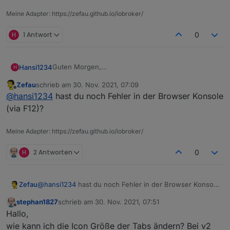
Meine Adapter: https://zefau.github.io/iobroker/
H
1 Antwort
0
Guten Morgen,
Hansi1234
H
leider muss ich jeden Morgen einmal einen Reboot
Zefau
schrieb am
30. Nov. 2021, 07:09
vom Tablet machen und den Fully Browser ein paar
zuletzt editiert von
Offline
@
hansi1234
hast du noch Fehler in der Browser Konsole
mal neu starten, dass ich diese Meldung weg
bekomme. Wie kann ich das umgehen?
(via F12)?
Meine Adapter: https://zefau.github.io/iobroker/
H
2 Antworten
0
Zefau
@
hansi1234
hast du noch Fehler in der Browser Konsole
(via F12)?
stephan1827
schrieb am
30. Nov. 2021, 07:51
zuletzt editiert von
Offline
Hallo,
wie kann ich die Icon Größe der Tabs ändern? Bei v2