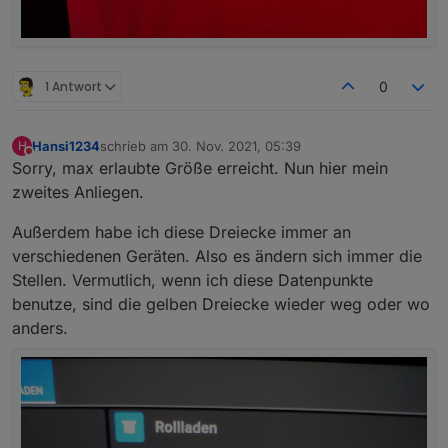
Adapters.
Vielen Dank für euren Support!
Impressionen
Nachfolgend einige Impressionen / Beispiele:
1 Antwort
0
Users
Siehe
https://forum.iobroker.net/topic/37661/showcase-
jarvis-just-another-remarkable-vis
Hansi1234
schrieb am
30. Nov. 2021, 05:39
H
zuletzt editiert von
Nicht stören
YouTube
Sorry, max erlaubte Größe erreicht. Nun hier mein
zweites Anliegen.
Siehe
https://www.youtube.com/playlist?
list=PLukgJ9IF0jR1tR2oy6VHjehCwRabnuYQS
Außerdem habe ich diese Dreiecke immer an
verschiedenen Geräten. Also es ändern sich immer die
Ausblick / Roadmap
Stellen. Vermutlich, wenn ich diese Datenpunkte
Ihr habt Wünsche? Bitte legt
ein Issue auf Github
an.
benutze, sind die gelben Dreiecke wieder weg oder wo
anders.
Gestalte mit und stimme ab
Sofern euch Features fehlen, legt gerne ein Issue als
Feature Request auf Github
an.
Bitte stimmt für eure gewünschten Feature Requests ab:
Nutzt dazu die Emoticon auf Github, um für eure
favorisierten Feature Requests abzustimmen: