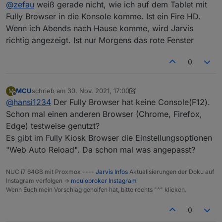
Nicht stören
	min-width: 40px!important;

@
zefau
weiß gerade nicht, wie ich auf dem Tablet mit
	min-height: 50px;

Fully Browser in die Konsole komme. Ist ein Fire HD.
Wenn ich Abends nach Hause komme, wird Jarvis
richtig angezeigt. Ist nur Morgens das rote Fenster
0
MCU
schrieb am
30. Nov. 2021, 17:00
M
zuletzt editiert von MCU
Offline
@
hansi1234
Der Fully Browser hat keine Console(F12).
Schon mal einen anderen Browser (Chrome, Firefox,
Edge) testweise genutzt?
Es gibt im Fully Kiosk Browser die Einstellungsoptionen
"Web Auto Reload". Da schon mal was angepasst?
NUC i7 64GB mit Proxmox ----
Jarvis Infos
Aktualisierungen der Doku auf
Instagram verfolgen ->
mcuiobroker Instagram
Wenn Euch mein Vorschlag geholfen hat, bitte rechts "^" klicken.
0