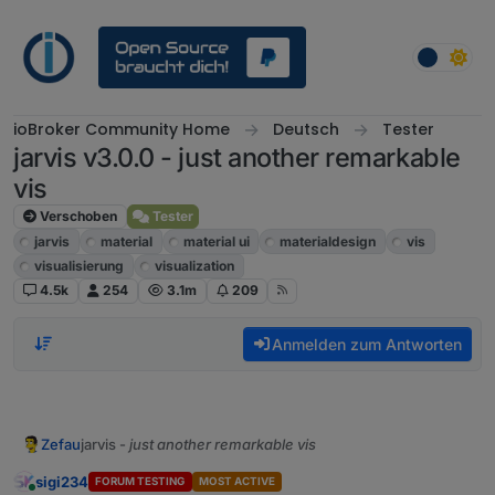
Weiter zum Inhalt
ioBroker Community Home
Deutsch
Tester
jarvis v3.0.0 - just another remarkable
vis
Verschoben
Tester
jarvis
material
material ui
materialdesign
vis
visualisierung
visualization
4.5k
254
3.1m
209
Anmelden zum Antworten
jarvis -
just another remarkable vis
Zefau
Besonderes Dank an
@
MCU
,
@
RkcCorian
und die
sigi234
FORUM TESTING
MOST ACTIVE
vielen Tester, die die alpha unermüdlich auf Bugs