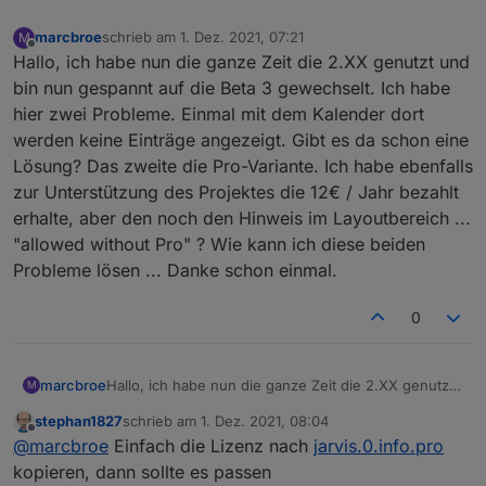
marcbroe
schrieb am
1. Dez. 2021, 07:21
M
zuletzt editiert von
Offline
Hallo, ich habe nun die ganze Zeit die 2.XX genutzt und
bin nun gespannt auf die Beta 3 gewechselt. Ich habe
hier zwei Probleme. Einmal mit dem Kalender dort
werden keine Einträge angezeigt. Gibt es da schon eine
Lösung? Das zweite die Pro-Variante. Ich habe ebenfalls
zur Unterstützung des Projektes die 12€ / Jahr bezahlt
erhalte, aber den noch den Hinweis im Layoutbereich ...
"allowed without Pro" ? Wie kann ich diese beiden
Probleme lösen ... Danke schon einmal.
0
marcbroe
Hallo, ich habe nun die ganze Zeit die 2.XX genutzt
M
und bin nun gespannt auf die Beta 3 gewechselt.
stephan1827
schrieb am
1. Dez. 2021, 08:04
Ich habe hier zwei Probleme. Einmal mit dem
zuletzt editiert von
Offline
@
marcbroe
Einfach die Lizenz nach
jarvis.0.info.pro
Kalender dort werden keine Einträge angezeigt. Gibt
es da schon eine Lösung? Das zweite die Pro-
kopieren, dann sollte es passen