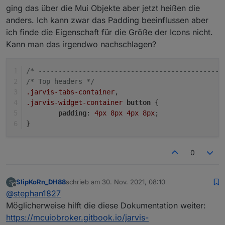
ging das über die Mui Objekte aber jetzt heißen die
anders. Ich kann zwar das Padding beeinflussen aber
ich finde die Eigenschaft für die Größe der Icons nicht.
Kann man das irgendwo nachschlagen?
/* ----------------------------------------------
/* Top headers */
.jarvis-tabs-container
,
.jarvis-widget-container
button
 {
padding
: 
4px
8px
4px
8px
;
}
0
SlipKoRn_DH88
schrieb am
30. Nov. 2021, 08:10
S
zuletzt editiert von
Offline
@
stephan1827
Möglicherweise hilft die diese Dokumentation weiter:
https://mcuiobroker.gitbook.io/jarvis-