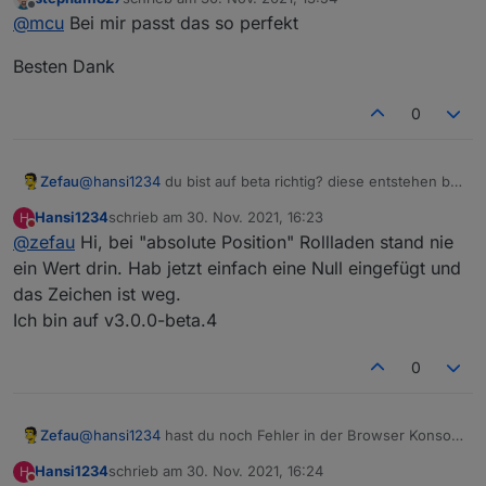
.q-tab .jarvis-icon span svg {

zuletzt editiert von
Offline
@
mcu
Bei mir passt das so perfekt
	transform: scale(2.5, 2.5);

Besten Dank
0
.jarvis-tabs-container .tabIcon {

	transform: scale(2.5, 2.5);

Obere Zeile von Widgets besser zu sehen und nicht
}

Zefau
@
hansi1234
du bist auf beta richtig? diese entstehen bei
abgehackt:
null
Werten. Was für einen Wert haben die
.jarvis-tabs-container .tabIcon {

Hansi1234
schrieb am
30. Nov. 2021, 16:23
H
Datenpunkte bei dir?
	transform: scale(2.5, 2.5);

zuletzt editiert von
Nicht stören
@
zefau
Hi, bei "absolute Position" Rollladen stand nie
->
}

ein Wert drin. Hab jetzt einfach eine Null eingefügt und
In die Doku aufgenommen:
.jarvis-tabs-container {

das Zeichen ist weg.
https://mcuiobroker.gitbook.io/jarvis-
	height: 60px;

Ich bin auf v3.0.0-beta.4
infos/jarvis/besonderheiten-v3/styles/tabs/tab-
}

icons#icons-vergroessert-darstellen-und-zeile-
vergroessern
0
.q-page-container { 

       /* Damit die Widgets nicht abgeschnitten 
	padding-top: 60px !important;

}

Zefau
@
hansi1234
hast du noch Fehler in der Browser Konsole
.jarvis-tabs-container .q-tab__content {

(via F12)?
Hansi1234
schrieb am
30. Nov. 2021, 16:24
H
	/* Klickbereich bei 60px Höhe sonst evtl 
zuletzt editiert von