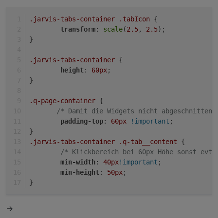
.jarvis-tabs-container
.tabIcon
 {
transform
: 
scale
(
2.5
, 
2.5
);
}
.jarvis-tabs-container
 {
height
: 
60px
;
}
.q-page-container
 { 
/* Damit die Widgets nicht abgeschnitten 
padding-top
: 
60px
!important
;
}
.jarvis-tabs-container
.q-tab__content
 {
/* Klickbereich bei 60px Höhe sonst evtl
min-width
: 
40px
!important
;
min-height
: 
50px
;
}
->