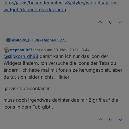
infos/jarvis/besonderheiten-v3/styles/widgets/.jarvis-
widget#das-icon-verkleinern
0
SlipKoRn_DH88
@
stephan1827
S
Möglicherweise hilft die diese Dokumentation
stephan1827
schrieb am
30. Nov. 2021, 10:44
weiter:
zuletzt editiert von
Offline
@
slipkorn_dh88
damit kann ich nur das Icon der
https://mcuiobroker.gitbook.io/jarvis-
infos/jarvis/besonderheiten-
Widgets ändern. Ich versuche die Icons der Tabs zu
v3/styles/widgets/.jarvis-widget#das-icon-
ändern. Ich habe mal mit font-size herumgespielt, aber
verkleinern
da tut sich leider nichts. Hinter
.jarvis-tabs-container
muss noch irgendwas dahinter das mir Zigriff auf die
Icons in dem Tab gibt...
0