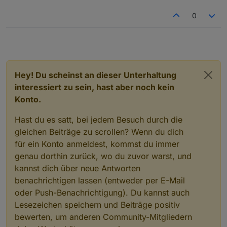
Variante. Ich habe ebenfalls zur Unterstützung des
Projektes die 12€ / Jahr bezahlt erhalte, aber den
0
noch den Hinweis im Layoutbereich ... "allowed
without Pro" ? Wie kann ich diese beiden Probleme
lösen ... Danke schon einmal.
Hey! Du scheinst an dieser Unterhaltung
interessiert zu sein, hast aber noch kein
Konto.
Hast du es satt, bei jedem Besuch durch die
gleichen Beiträge zu scrollen? Wenn du dich
für ein Konto anmeldest, kommst du immer
genau dorthin zurück, wo du zuvor warst, und
kannst dich über neue Antworten
benachrichtigen lassen (entweder per E-Mail
oder Push-Benachrichtigung). Du kannst auch
Lesezeichen speichern und Beiträge positiv
bewerten, um anderen Community-Mitgliedern