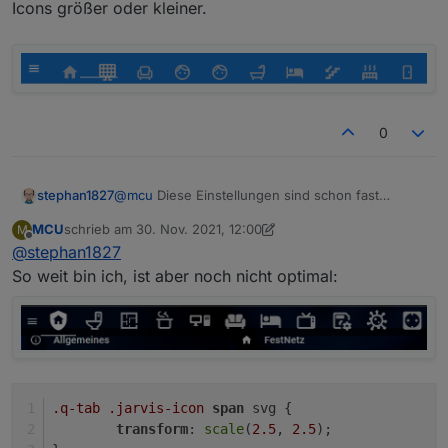
Icons größer oder kleiner.
0
@
mcu
Diese Einstellungen sind schon fast
stephan1827
perfekt
MCU
schrieb am
30. Nov. 2021, 12:00
M
/* ---------------------------------------
zuletzt editiert von MCU
Offline
@
stephan1827
/* Top headers */

Allerdings sind die Icons noch leicht nach unten
.jarvis-tabs-container

So weit bin ich, ist aber noch nicht optimal:
verschoben und ich bekomme sie einfach nicht
{

zentriert. Wenn ich an den Werten schraube
	height: 60px;

werden die Icons größer oder kleiner.
}

.jarvis-tabs-container svg

{

	height: 40px;

	width: 60px;

.q-tab
.jarvis-icon
span
 svg {
        padding: 0px 0px 5px 0px;

transform
: 
scale
(
2.5
, 
2.5
);