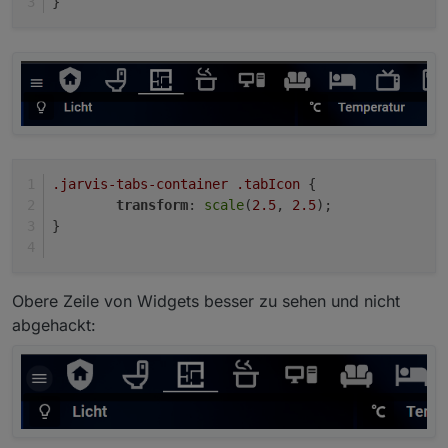
}
.jarvis-tabs-container
.tabIcon
 {
transform
: 
scale
(
2.5
, 
2.5
);
}
Obere Zeile von Widgets besser zu sehen und nicht
abgehackt: