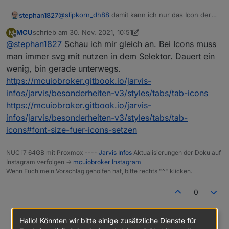
@
slipkorn_dh88
damit kann ich nur das Icon der
stephan1827
Widgets ändern. Ich versuche die Icons der Tabs
MCU
schrieb am
30. Nov. 2021, 10:51
M
zu ändern. Ich habe mal mit font-size
.jarvis-tabs-container
zuletzt editiert von MCU
Offline
@
stephan1827
Schau ich mir gleich an. Bei Icons muss
herumgespielt, aber da tut sich leider nichts.
Hinter
muss noch irgendwas dahinter das mir Zigriff auf
man immer svg mit nutzen in dem Selektor. Dauert ein
die Icons in dem Tab gibt...
wenig, bin gerade unterwegs.
https://mcuiobroker.gitbook.io/jarvis-
infos/jarvis/besonderheiten-v3/styles/tabs/tab-icons
https://mcuiobroker.gitbook.io/jarvis-
infos/jarvis/besonderheiten-v3/styles/tabs/tab-
icons#font-size-fuer-icons-setzen
NUC i7 64GB mit Proxmox ----
Jarvis Infos
Aktualisierungen der Doku auf
Instagram verfolgen ->
mcuiobroker Instagram
Wenn Euch mein Vorschlag geholfen hat, bitte rechts "^" klicken.
0
Hallo! Könnten wir bitte einige zusätzliche Dienste für
MCU
@
stephan1827
Schau ich mir gleich an. Bei Icons muss
M