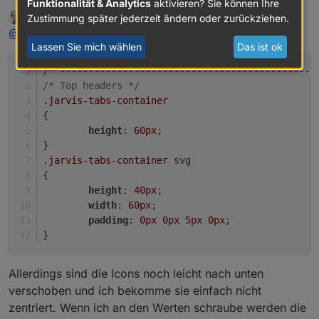
Funktionalität & Analytics
aktivieren? Sie können Ihre
man immer svg mit nutzen in dem Selektor. Dauert ein
stephan1827
schrieb am
30. Nov. 2021, 11:28
Zustimmung später jederzeit ändern oder zurückziehen.
wenig, bin gerade unterwegs.
zuletzt editiert von
Offline
@
mcu
Diese Einstellungen sind schon fast perfekt
https://mcuiobroker.gitbook.io/jarvis-
Lassen Sie mich wählen
Das ist ok
infos/jarvis/besonderheiten-v3/styles/tabs/tab-icons
https://mcuiobroker.gitbook.io/jarvis-
/* ---------------------------------------------
infos/jarvis/besonderheiten-v3/styles/tabs/tab-
/* Top headers */
icons#font-size-fuer-icons-setzen
.jarvis-tabs-container
{
height
: 
60px
;
}
.jarvis-tabs-container
 svg
{
height
: 
40px
;
width
: 
60px
;
padding
: 
0px
0px
5px
0px
;
}
Allerdings sind die Icons noch leicht nach unten
verschoben und ich bekomme sie einfach nicht
zentriert. Wenn ich an den Werten schraube werden die