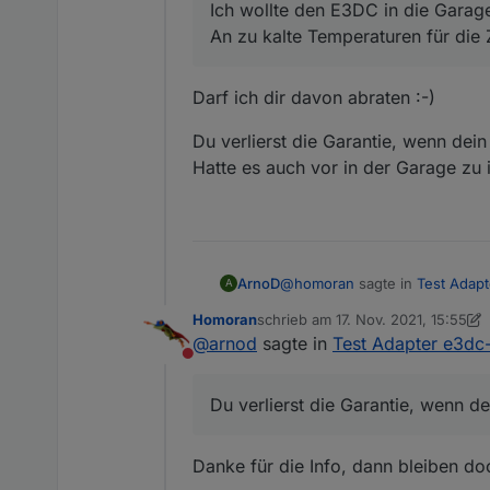
Darf ich stänkern?
Ich wollte den E3DC in die Garage
An zu kalte Temperaturen für die Z
@ujok sagte in
Test Adapte
Darf ich dir davon abraten :-)
wo hat schon eine Batter
Du verlierst die Garantie, wenn de
Ich wollte den E3DC in die 
Hatte es auch vor in der Garage zu i
An zu kalte Temperaturen für
@
homoran
sagte in
Test Adapt
ArnoD
A
Homoran
schrieb am
17. Nov. 2021, 15:55
zuletzt editiert von Homoran
@
arnod
sagte in
Test Adapter e3dc
Ich wollte den E3DC in die G
Nicht stören
An zu kalte Temperaturen für
Darf ich dir davon abraten :-)
Du verlierst die Garantie, wenn 
Du verlierst die Garantie, we
Hatte es auch vor in der Garage
Danke für die Info, dann bleiben doc