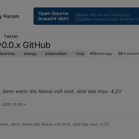
y Forum
Tester
v0.0.x GitHub
lectricity
energy
photovoltaic
rscp
470
beiträge
38
komment
unden: die Struktur bleibt so, nur den Namen ändere ich auf "Zellspan
on eine Batterie unter 4°C?).
, denn wenn die Akkus voll sind, sind das max. 4.2V
inweis, dass da keine Temperatur steht.
. 2021, 10:29
ehmen, denn wenn die Akkus voll sind, sind das max. 4.2V