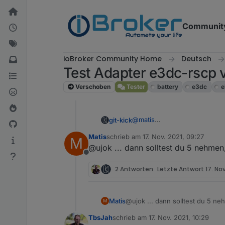
Weiter zum Inhalt
Communit
ioBroker Community Home
Deutsch
Test Adapter e3dc-rscp 
Verschoben
Tester
battery
e3dc
e
@
matis
git-kick
Ich hab einen Kompromiss gef
Matis
schrieb am
17. Nov. 2021, 09:27
M
Wert kleiner 4 ist (wo hat sch
zuletzt editiert von
@ujok ... dann solltest du 5 nehmen
So hat man zumindest einen H
Offline
2 Antworten
Letzte Antwort
17. Nov
Matis
@ujok ... dann solltest du 5 n
M
TbsJah
schrieb am
17. Nov. 2021, 10:29
zuletzt editiert von