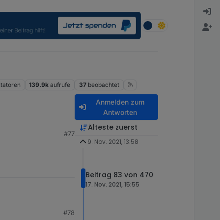
atoren
139.9k
aufrufe
37
beobachtet
Anmelden zum
Antworten
nung [V]", wenn der
Älteste zuerst
#77
9. Nov. 2021, 13:58
Beitrag 83 von 470
17. Nov. 2021, 15:55
#78