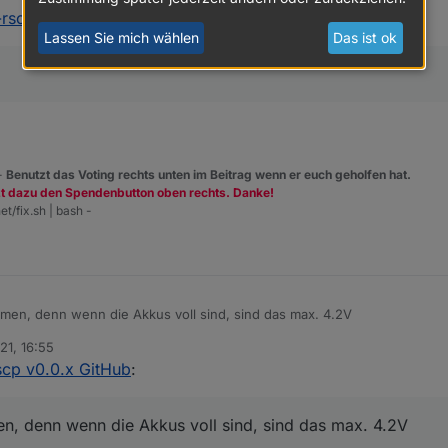
-rscp v0.0.x GitHub
:
Lassen Sie mich wählen
Das ist ok
 -
Benutzt das Voting rechts unten im Beitrag wenn er euch geholfen hat.
zt dazu den Spendenbutton oben rechts. Danke!
et/fix.sh | bash -
ehmen, denn wenn die Akkus voll sind, sind das max. 4.2V
21, 16:55
scp v0.0.x GitHub
:
en, denn wenn die Akkus voll sind, sind das max. 4.2V