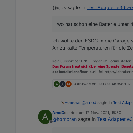
@ujok sagte in
Test Adapter e3dc-r
wo hat schon eine Batterie unter 
Ich wollte den E3DC in die Garage s
An zu kalte Temperaturen für die Zel
kein Support per PN! - Fragen im Forum stellen
Das Forum freut sich über eine Spende. Benut
der Installationsfixer:
curl -fsL https://iobroker.n
A
M
3 Antworten
Letzte Antwort
17.
@
arnod
sagte in
Test Adapt
Homoran
ArnoD
schrieb am
17. Nov. 2021, 15:50
A
zuletzt editiert von
@
homoran
sagte in
Test Adapter e3
Perfekt.
Offline