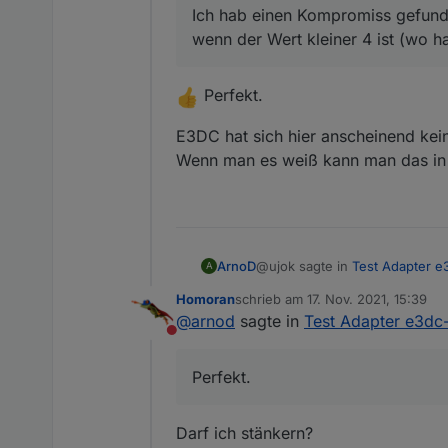
Ich hab einen Kompromiss gefunde
wenn der Wert kleiner 4 ist (wo ha
Perfekt.
E3DC hat sich hier anscheinend ke
Wenn man es weiß kann man das in V
@ujok sagte in
Test Adapter e
ArnoD
A
Homoran
schrieb am
17. Nov. 2021, 15:39
zuletzt editiert von
@
arnod
sagte in
Test Adapter e3dc
Ich hab einen Kompromiss ge
Nicht stören
der Wert kleiner 4 ist (wo h
Perfekt.
Perfekt.
E3DC hat sich hier anscheine
Wenn man es weiß kann man das
Darf ich stänkern?