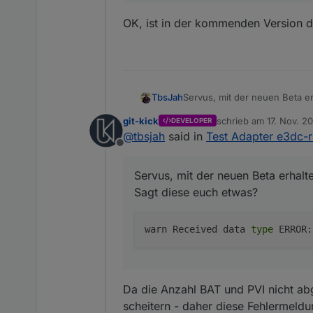
OK, ist in der kommenden Version d
Servus, mit der neuen Beta 
TbsJah
Sagt diese euch etwas?
git-kick
schrieb am
17. Nov. 20
DEVELOPER
zuletzt editiert von
@
tbsjah
said in
Test Adapter e3dc-r
Offline
Servus, mit der neuen Beta erhal
Sagt diese euch etwas?
warn Received data
type
ERROR: 
Da die Anzahl BAT und PVI nicht ab
scheitern - daher diese Fehlermeldu