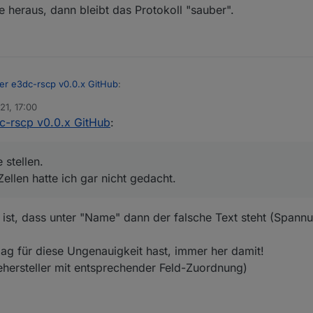
ie heraus, dann bleibt das Protokoll "sauber".
er e3dc-rscp v0.0.x GitHub
:
21, 17:00
c-rscp v0.0.x GitHub
:
 stellen.
ellen hatte ich gar nicht gedacht.
r e3dc-rscp v0.0.x GitHub
:
ist, dass unter "Name" dann der falsche Text steht (Spannu
ie unter 4°C?
g für diese Ungenauigkeit hast, immer her damit!
Garage stellen.
iehersteller mit entsprechender Feld-Zuordnung)
 die Zellen hatte ich gar nicht gedacht.