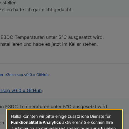
 stellen.
ellen hatte ich gar nicht gedacht.
r e3dc-rscp v0.0.x GitHub
:
ie unter 4°C?
in E3DC Temperaturen unter 5°C ausgesetzt wird.
Garage stellen.
nstallieren und habe es jetzt im Keller stehen.
 die Zellen hatte ich gar nicht gedacht.
er e3dc-rscp v0.0.x GitHub
:
-rscp v0.0.x GitHub
:
arage stellen.
 die Zellen hatte ich gar nicht gedacht.
dein E3DC Temperaturen unter 5°C ausgesetzt wird.
nn dein E3DC Temperaturen unter 5°C ausgesetzt wird.
Hallo! Könnten wir bitte einige zusätzliche Dienste für
 zu installieren und habe es jetzt im Keller stehen.
Funktionalität & Analytics
aktivieren? Sie können Ihre
h nur die Yttrium-Batterien!
Zustimmung später jederzeit ändern oder zurückziehen.