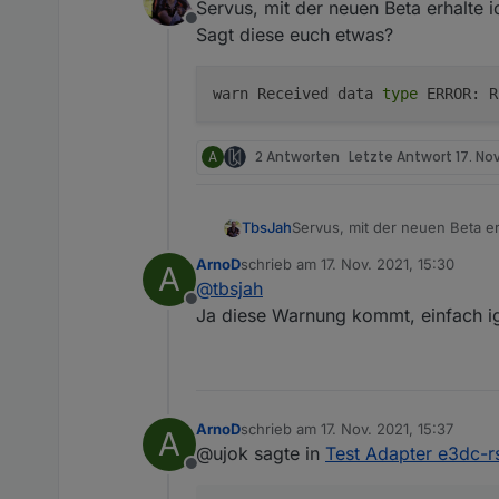
Servus, mit der neuen Beta erhalte
Offline
Sagt diese euch etwas?
warn Received data
type
ERROR: R
A
2 Antworten
Letzte Antwort
17. Nov
Servus, mit der neuen Beta 
TbsJah
Sagt diese euch etwas?
ArnoD
schrieb am
17. Nov. 2021, 15:30
A
zuletzt editiert von
@
tbsjah
Offline
Ja diese Warnung kommt, einfach ig
ArnoD
schrieb am
17. Nov. 2021, 15:37
A
zuletzt editiert von
@ujok sagte in
Test Adapter e3dc-r
Offline