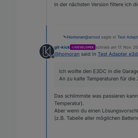
In der nächsten Version filtere ich d
@
arnod
sagte in
Test Adapt
Homoran
git-kick
schrieb am
17. Nov. 20
DEVELOPER
zuletzt editiert von
@
homoran
said in
Test Adapter e3d
Perfekt.
Offline
Darf ich stänkern?
Ich wollte den E3DC in die Garage
An zu kalte Temperaturen für die Z
@ujok sagte in
Test Adapte
Das schlimmste was passieren kann 
wo hat schon eine Batter
Temperatur).
Aber wenn du einen Lösungsvorschla
Ich wollte den E3DC in die 
(z.B. Tabelle aller möglichen Batter
An zu kalte Temperaturen für