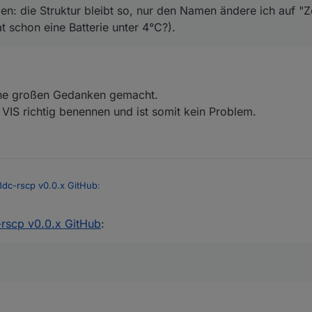
n: die Struktur bleibt so, nur den Namen ändere ich auf "Z
t schon eine Batterie unter 4°C?).
ine großen Gedanken gemacht.
IS richtig benennen und ist somit kein Problem.
3dc-rscp v0.0.x GitHub
:
-rscp v0.0.x GitHub
:
funden: die Struktur bleibt so, nur den Namen ändere ich auf "Zellsp
at schon eine Batterie unter 4°C?).
nd keine großen Gedanken gemacht.
 in VIS richtig benennen und ist somit kein Problem.