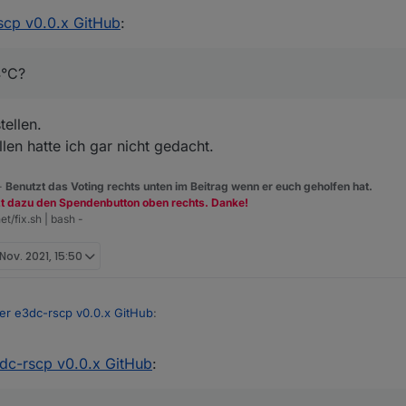
scp v0.0.x GitHub
:
4°C?
tellen.
len hatte ich gar nicht gedacht.
 -
Benutzt das Voting rechts unten im Beitrag wenn er euch geholfen hat.
zt dazu den Spendenbutton oben rechts. Danke!
et/fix.sh | bash -
 Nov. 2021, 15:50
er e3dc-rscp v0.0.x GitHub
:
dc-rscp v0.0.x GitHub
: