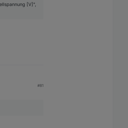
ellspannung [V]",
#81
annung [V]", wenn