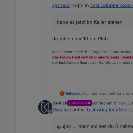
@
arnod
sagte in
Test Adapter e3dc
habe es jetzt im Keller stehen.
da fehlen mir 10 cm Platz
kein Support per PN! - Fragen im Forum stellen
Das Forum freut sich über eine Spende. Benut
der Installationsfixer:
curl -fsL https://iobroker.n
Matis
@ujok ... dann solltest du 5 n
M
git-kick
schrieb am
17. Nov. 20
DEVELOPER
zuletzt editiert von
@
matis
said in
Test Adapter e3dc-r
Offline
@ujok ... dann solltest du 5 nehm