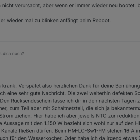
nicht verursacht, aber wenn er immer wieder neu bootet, br
.
er wieder mal zu blinken anfängt beim Reboot.
's dich noch?
h krank. Verspätet also herzlichen Dank für deine Bemühun
och eine sehr gute Nachricht. Die zwei weiterhin defekten S
 Den Rücksendeschein lasse ich dir in den nächsten Tagen
er, zum Teil aber mit Schaltnetzteil, die sich ja bekannter
 Strom ziehen. Hier habe ich aber jeweils NTC zur reduktion
ne Aussage mit den 1.150 W bezieht sich wohl nur auf den
Kanäle fließen dürfen. Beim HM-LC-Sw1-FM stehen 16 A im
uch für den Wasserkocher. Oder habe ich da irgend etwas 