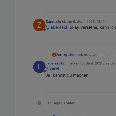
Einschalten viel Strom zieh
Aussage mit den 1.150 W b
fließen dürfen. Beim HM-LC
Wasserkocher. Oder habe ich
Zarel
schrieb am
6. Sept. 2025, 12:19
Z
zuletzt editiert von
auch an der Seriennummer.
@
labersack
okay verstehe, kann ich
Viele Grüße
Offline
Thomas
Zarel
@
labersack
okay verstehe, kann
Z
Labersack
schrieb am
6. Sept. 2025, 22:09
L
zuletzt editiert von
@
zarel
Offline
Ja, kannst du machen.
11 Tagen später