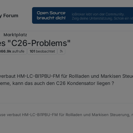
y Forum
Marktplatz
des "C26-Problems"
366.9k
aufrufe
101
beobachtet
 verbaut HM-LC-Bl1PBU-FM für Rollladen und Markisen Steu
leme, kann das auch den C26 Kondensator liegen ?
n Steuerung, nun nach den Jahren
me, kann das auch den C26 Kondensator liegen ?