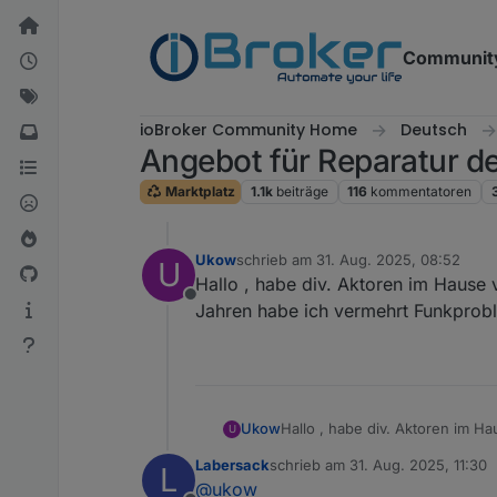
Weiter zum Inhalt
Communit
ioBroker Community Home
Deutsch
Angebot für Reparatur 
Marktplatz
1.1k
beiträge
116
kommentatoren
Ukow
schrieb am
31. Aug. 2025, 08:52
U
zuletzt editiert von
Hallo , habe div. Aktoren im Hause
Offline
Jahren habe ich vermehrt Funkprob
Ukow
Hallo , habe div. Aktoren im Hause verbaut HM-LC-Bl1PBU-FM für Rollladen und Markise
U
habe ich vermehrt Funkproble
Labersack
schrieb am
31. Aug. 2025, 11:30
L
zuletzt editiert von
@
ukow