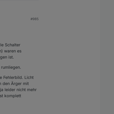
#985
 Nur weil es bei dir
gerer Zeit passierte,
le Schalter
h) waren es
gen ist.
rumliegen.
 Fehlerbild. Licht
m den Ärger mit
a leider nicht mehr
ist komplett