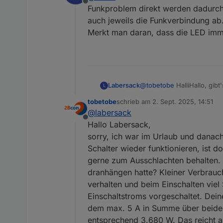
Offline
Funkproblem direkt werden dadurch 
auch jeweils die Funkverbindung ab
Merkt man daran, dass die LED imm
Labersack
@
tobetobe
HalliHallo, gibt
L
tobetobe
schrieb am
2. Sept. 2025, 14:51
zuletzt editiert von
@
labersack
Offline
Hallo Labersack,
sorry, ich war im Urlaub und danac
Schalter wieder funktionieren, ist d
gerne zum Ausschlachten behalten.
dranhängen hatte? Kleiner Verbrauch
verhalten und beim Einschalten viel
Einschaltstroms vorgeschaltet. Dei
dem max. 5 A in Summe über beide 
entsprechend 3.680 W. Das reicht a