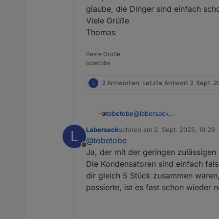
glaube, die Dinger sind einfach sch
Viele Grüße
Thomas
Beste Grüße
tobetobe
L
2 Antworten
Letzte Antwort
2. Sept. 2
tobetobe
@
labersack
Hallo Labersack,
Labersack
schrieb am
2. Sept. 2025, 19:26
L
sorry, ich war im Urlaub un
zuletzt editiert von
@
tobetobe
wieder funktionieren, ist d
Offline
Ausschlachten behalten. D
Ja, der mit der geringen zulässigen
hatte? Kleiner Verbraucher, 
Die Kondensatoren sind einfach fals
Einschalten viel Strom zieh
dir gleich 5 Stück zusammen waren,
Aussage mit den 1.150 W b
passierte, ist es fast schon wieder 
fließen dürfen. Beim HM-LC
Wasserkocher. Oder habe ich
auch an der Seriennummer.
Viele Grüße