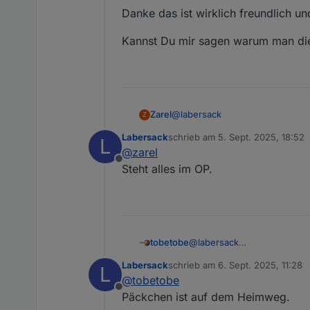
Danke das ist wirklich freundlich 
Kannst Du mir sagen warum man die
@
labersack
Zarel
Z
Labersack
schrieb am
5. Sept. 2025, 18:52
L
Danke das ist wirklich freundl
zuletzt editiert von
@
zarel
Offline
Kannst Du mir sagen warum man
Steht alles im OP.
tobetobe
@
labersack
Hallo Labersack,
Labersack
schrieb am
6. Sept. 2025, 11:28
L
sorry, ich war im Urlaub un
zuletzt editiert von
@
tobetobe
wieder funktionieren, ist d
Offline
Ausschlachten behalten. D
Päckchen ist auf dem Heimweg.
hatte? Kleiner Verbraucher, 