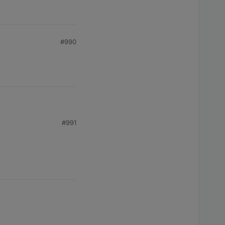
rgeschaltet. Deine
e über beide Kanäle
auch für den
zu alt, sieht man ja
#990
#991