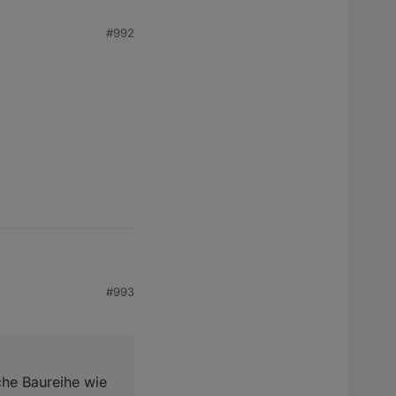
#992
aureihe wie die
#993
s defekt, die brauchst
che Baureihe wie