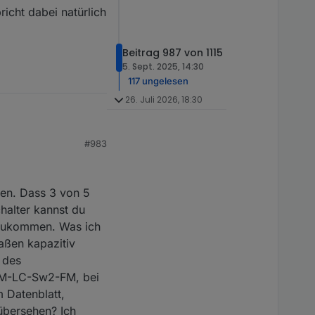
icht dabei natürlich
Beitrag 987 von 1115
5. Sept. 2025, 14:30
117 ungelesen
26. Juli 2026, 18:30
#983
gen. Dass 3 von 5
chalter kannst du
 zukommen. Was ich
maßen kapazitiv
 des
 HM-LC-Sw2-FM, bei
 Datenblatt,
übersehen? Ich