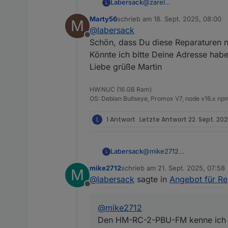
Labersack
@
zarel
L
Ja, kannst du machen.
Marty56
schrieb am
18. Sept. 2025, 08:00
M
zuletzt editiert von
@
labersack
Offline
Schön, dass Du diese Reparaturen 
Könnte ich bitte Deine Adresse habe
Liebe grüße Martin
HW:NUC (16 GB Ram)
OS: Debian Bullseye, Promox V7, node v16.x npm
L
1 Antwort
Letzte Antwort
22. Sept. 202
Labersack
@
mike2712
L
Den HM-RC-2-PBU-FM kenne 
mike2712
schrieb am
21. Sept. 2025, 07:58
M
betroffenen Schalter sind,
zuletzt editiert von
@
labersack
sagte in
Angebot für R
HM-LC-Sw1PBU-FM und HM-
Offline
Die HmIP Komponenten sind
du nicht mitzuschicken.
@
mike2712
Den HM-RC-2-PBU-FM kenne ich nic