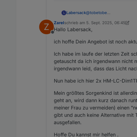
Thomas
Labersack
@
tobetobe
L
Ja, der mit der geringen z
Zarel
schrieb am
5. Sept. 2025, 06:45
Z
Die Kondensatoren sind ein
zuletzt editiert von Zarel
9. Mai 2025,
Hallo Labersack,
gleich 5 Stück zusammen w
Offline
ist es fast schon wieder n
ich hoffe Dein Angebot ist noch aktu
Ich habe im laufe der letzten Zeit 
getauscht da ich irgendwann nicht 
irgendwann leid, dass das Licht na
Nun habe ich hier 2x HM-LC-Dim1
Mein größtes Sorgenkind ist allerdi
geht an, wird dann kurz danach run
meiner Frau zu vermeiden) einen "ne
gibt und auch keine Alternative mit 
ausgefallen.
Hoffe Du kannst mir helfen .