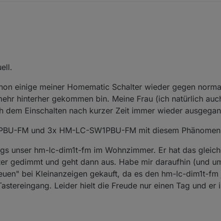
ulässigen Last ist der SW2, wie auch
@
Homoran
bereits anmerkte.
fach falsch ausgelegt, irgendwann gehen die fast alle über den Jordan.
 09:52
aren, dachte ich an mögliche Überlast. Aber wenn das innerhalb von län
ormal.
ell.
schon einige meiner Homematic Schalter wieder gegen norma
mehr hinterher gekommen bin. Meine Frau (ich natürlich auc
ch dem Einschalten nach kurzer Zeit immer wieder ausgegan
TPBU-FM und 3x HM-LC-SW1PBU-FM mit diesem Phänomen 
ngs unser hm-lc-dim1t-fm im Wohnzimmer. Er hat das gleiche
ter gedimmt und geht dann aus. Habe mir daraufhin (und u
uen" bei Kleinanzeigen gekauft, da es den hm-lc-dim1t-fm j
Tastereingang. Leider hielt die Freude nur einen Tag und er 