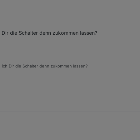
en. Hier habe ich aber jeweils NTC zur reduktion des Einschaltstroms vo
ezieht sich wohl nur auf den HM-LC-Sw2-FM, bei dem max. 5 A in Summ
-Sw1-FM stehen 16 A im Datenblatt, entsprechend 3.680 W. Das reicht 
 da irgend etwas übersehen? Ich glaube, die Dinger sind einfach schon 
 Dir die Schalter denn zukommen lassen?
 ich Dir die Schalter denn zukommen lassen?