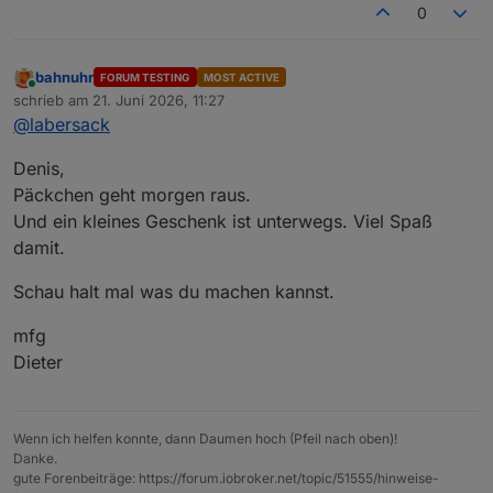
0
bahnuhr
FORUM TESTING
MOST ACTIVE
Online
schrieb am
21. Juni 2026, 11:27
zuletzt editiert von
@
labersack
Denis,
Päckchen geht morgen raus.
Und ein kleines Geschenk ist unterwegs. Viel Spaß
damit.
Schau halt mal was du machen kannst.
mfg
Dieter
Wenn ich helfen konnte, dann Daumen hoch (Pfeil nach oben)!
Danke.
gute Forenbeiträge: https://forum.iobroker.net/topic/51555/hinweise-