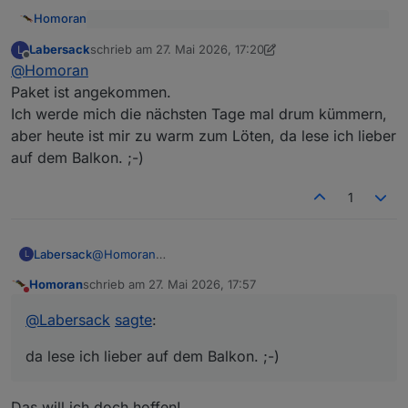
Homoran
@
Labersack
sagte
:
Labersack
schrieb am
27. Mai 2026, 17:20
L
zuletzt editiert von Labersack
Offline
Würdest du dafür meine blauen Freunde adoptieren
bekannten Bedingungen
@
Homoran
Ausschnitt:
Paket ist angekommen.
Mehr per PN
Ich werde mich die nächsten Tage mal drum kümmern,
aber heute ist mir zu warm zum Löten, da lese ich lieber
auf dem Balkon. ;-)
1
Labersack
@
Homoran
L
Paket ist angekommen.
Homoran
schrieb am
27. Mai 2026, 17:57
Ich werde mich die nächsten Tage mal drum
zuletzt editiert von
Nicht stören
kümmern, aber heute ist mir zu warm zum Löten, da
@
Labersack
sagte
:
lese ich lieber auf dem Balkon. ;-)
da lese ich lieber auf dem Balkon. ;-)
Das will ich doch hoffen!