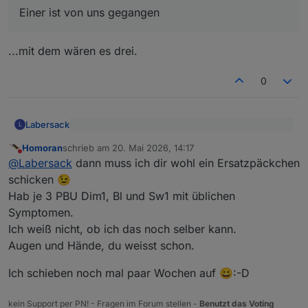
Einer ist von uns gegangen
...mit dem wären es drei.
0
Labersack
L
@
Homoran
sagte
:
Homoran
schrieb am
20. Mai 2026, 14:17
zuletzt editiert von
Nicht stören
...mit dem wären es drei.
@
Labersack
dann muss ich dir wohl ein Ersatzpäckchen
@
Labersack
sagte
:
schicken 😉
aktuell gibt es zwei,
Hab je 3 PBU Dim1, Bl und Sw1 mit üblichen
Symptomen.
Ich weiß nicht, ob ich das noch selber kann.
Einer ist von uns gegangen
Augen und Hände, du weisst schon.
Ich schieben noch mal paar Wochen auf 😀:-D
kein Support per PN! - Fragen im Forum stellen -
Benutzt das Voting