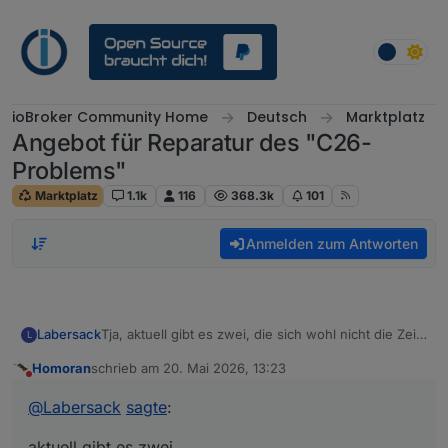
Weiter zum Inhalt
ioBroker Community Home
Deutsch
Marktplatz
Angebot für Reparatur des "C26-
Problems"
Marktplatz
1.1k
116
368.3k
101
Anmelden zum Antworten
Labersack
Tja, aktuell gibt es zwei, die sich wohl nicht die Zeit
L
nehmen, den ersten Post richtig zu lesen. Da kann
Homoran
schrieb am
20. Mai 2026, 13:23
(will) ich dann auch nix machen.
zuletzt editiert von
Nicht stören
@
Labersack
sagte
:
aktuell gibt es zwei,