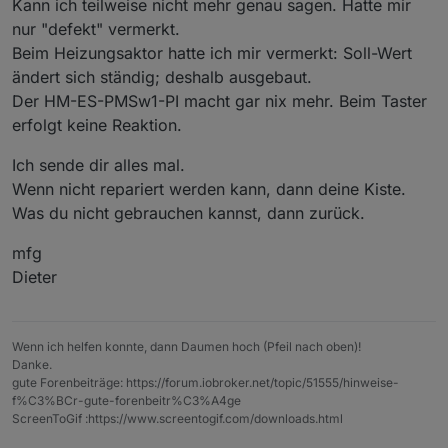
Kann ich teilweise nicht mehr genau sagen. Hatte mir
nur "defekt" vermerkt.
Beim Heizungsaktor hatte ich mir vermerkt: Soll-Wert
ändert sich ständig; deshalb ausgebaut.
Der HM-ES-PMSw1-PI macht gar nix mehr. Beim Taster
erfolgt keine Reaktion.
Ich sende dir alles mal.
Wenn nicht repariert werden kann, dann deine Kiste.
Was du nicht gebrauchen kannst, dann zurück.
mfg
Dieter
Wenn ich helfen konnte, dann Daumen hoch (Pfeil nach oben)!
Danke.
gute Forenbeiträge: https://forum.iobroker.net/topic/51555/hinweise-
f%C3%BCr-gute-forenbeitr%C3%A4ge
ScreenToGif :https://www.screentogif.com/downloads.html