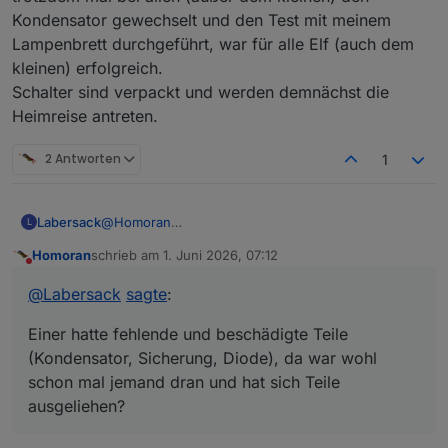
Kondensator gewechselt und den Test mit meinem
Lampenbrett durchgeführt, war für alle Elf (auch dem
kleinen) erfolgreich.
Schalter sind verpackt und werden demnächst die
Heimreise antreten.
2 Antworten
1
Labersack
@
Homoran
L
So, Schalter sind behandelt. Der gestrige Regentag
Homoran
schrieb am
1. Juni 2026, 07:12
war dein Glück. ;-)
zuletzt editiert von
Nicht stören
Einer hatte fehlende und beschädigte Teile
@
Labersack
sagte
:
(Kondensator, Sicherung, Diode), da war wohl
schon mal jemand dran und hat sich Teile
Einer hatte fehlende und beschädigte Teile
ausgeliehen?
Teilweise haben sie aber auch einfach funktioniert,
(Kondensator, Sicherung, Diode), da war wohl
habe trotzdem mal bei allen (außer dem kleinen)
schon mal jemand dran und hat sich Teile
den Kondensator gewechselt und den Test mit
ausgeliehen?
meinem Lampenbrett durchgeführt, war für alle Elf
(auch dem kleinen) erfolgreich.