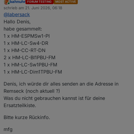
bahnuhr
FORUM TESTING
MOST ACTIVE
Online
schrieb am
21. Juni 2026, 06:18
zuletzt editiert von
@
labersack
Hallo Denis,
habe gesammelt:
1 x HM-ESPMSw1-PI
1 x HM-LC-Sw4-DR
1 x HM-CC-RT-DN
2 x HM-LC-BI1PBU-FM
1 x HM-LC-Sw1PBU-FM
1 x HM-LC-Dim1TPBU-FM
Denis, ich würde dir alles senden an die Adresse in
Remseck (noch aktuell ?)
Was du nicht gebrauchen kannst ist für deine
Ersatzteilkiste.
Bitte kurze Rückinfo.
mfg