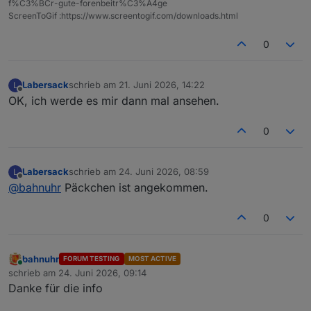
f%C3%BCr-gute-forenbeitr%C3%A4ge
ScreenToGif :https://www.screentogif.com/downloads.html
0
Labersack
schrieb am
21. Juni 2026, 14:22
L
zuletzt editiert von
Offline
OK, ich werde es mir dann mal ansehen.
0
Labersack
schrieb am
24. Juni 2026, 08:59
L
zuletzt editiert von
Offline
@
bahnuhr
Päckchen ist angekommen.
0
bahnuhr
FORUM TESTING
MOST ACTIVE
Online
schrieb am
24. Juni 2026, 09:14
zuletzt editiert von
Danke für die info