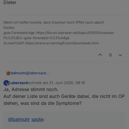
Dieter
Wenn ich helfen konnte, dann Daumen hoch (Pfeil nach oben)!
Danke.
gute Forenbeiträge: https://forum.iobroker.net/topic/51555/hinweise-
f%C3%BCr-gute-forenbeitr%C3%A4ge
ScreenToGif :https://www.screentogif.com/downloads.html
0
@
labersack
bahnuhr
Hallo Denis,
Labersack
schrieb am
21. Juni 2026, 08:16
L
habe gesammelt:
Denis, ich würde dir alles senden an die Adresse in
zuletzt editiert von
Offline
Ja, Adresse stimmt noch.
1 x HM-ESPMSw1-PI
Remseck (noch aktuell ?)
1 x HM-LC-Sw4-DR
Was du nicht gebrauchen kannst ist für deine
Bitte kurze Rückinfo.
Auf deiner Liste sind auch Geräte dabei, die nicht im OP
1 x HM-CC-RT-DN
Ersatzteilkiste.
stehen, was sind da die Symptome?
2 x HM-LC-BI1PBU-FM
mfg
1 x HM-LC-Sw1PBU-FM
Dieter
1 x HM-LC-Dim1TPBU-FM
@
bahnuhr
sagte
: