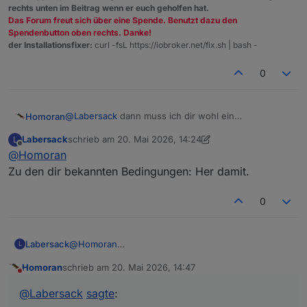
rechts unten im Beitrag wenn er euch geholfen hat.
Das Forum freut sich über eine Spende. Benutzt dazu den
Spendenbutton oben rechts. Danke!
der Installationsfixer:
curl -fsL https://iobroker.net/fix.sh | bash -
0
@
Labersack
dann muss ich dir wohl ein
Homoran
Ersatzpäckchen schicken 😉
Labersack
schrieb am
20. Mai 2026, 14:24
L
Hab je 3 PBU Dim1, Bl und Sw1 mit üblichen
Ich schieben noch mal paar Wochen auf 😀:-D
zuletzt editiert von Labersack
Offline
@
Homoran
Symptomen.
Ich weiß nicht, ob ich das noch selber kann.
Zu den dir bekannten Bedingungen: Her damit.
Augen und Hände, du weisst schon.
0
Labersack
@
Homoran
L
Zu den dir bekannten Bedingungen: Her damit.
Homoran
schrieb am
20. Mai 2026, 14:47
zuletzt editiert von
Nicht stören
@
Labersack
sagte
: