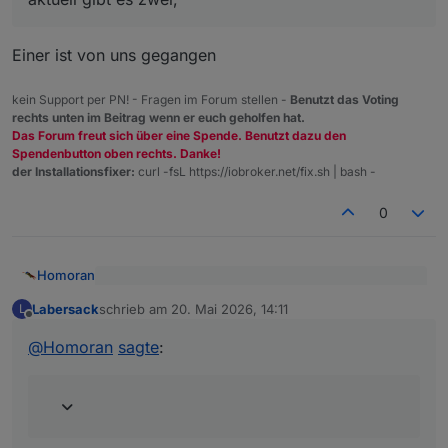
Einer ist von uns gegangen
kein Support per PN! - Fragen im Forum stellen -
Benutzt das Voting
rechts unten im Beitrag wenn er euch geholfen hat.
Das Forum freut sich über eine Spende. Benutzt dazu den
Spendenbutton oben rechts. Danke!
der Installationsfixer:
curl -fsL https://iobroker.net/fix.sh | bash -
0
Homoran
@
Labersack
sagte
:
Labersack
schrieb am
20. Mai 2026, 14:11
L
zuletzt editiert von
Offline
Einer ist von uns gegangen
aktuell gibt es zwei,
@
Homoran
sagte
: