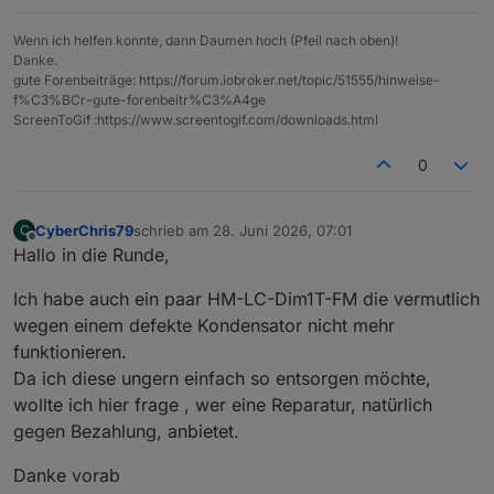
Wenn ich helfen konnte, dann Daumen hoch (Pfeil nach oben)!
Danke.
gute Forenbeiträge: https://forum.iobroker.net/topic/51555/hinweise-
f%C3%BCr-gute-forenbeitr%C3%A4ge
ScreenToGif :https://www.screentogif.com/downloads.html
0
CyberChris79
schrieb am
28. Juni 2026, 07:01
C
zuletzt editiert von
Offline
Hallo in die Runde,
Ich habe auch ein paar HM-LC-Dim1T-FM die vermutlich
wegen einem defekte Kondensator nicht mehr
funktionieren.
Da ich diese ungern einfach so entsorgen möchte,
wollte ich hier frage , wer eine Reparatur, natürlich
gegen Bezahlung, anbietet.
Danke vorab