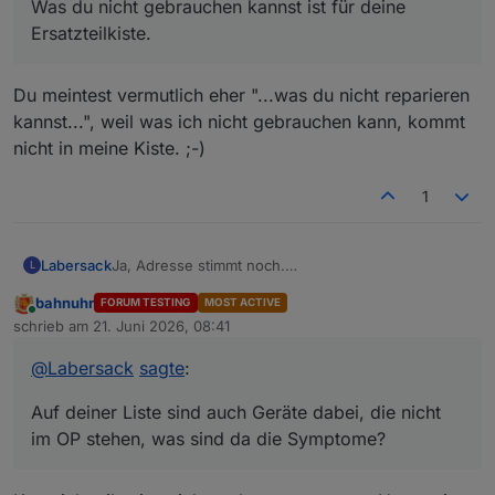
Was du nicht gebrauchen kannst ist für deine
Ersatzteilkiste.
Du meintest vermutlich eher "...was du nicht reparieren
kannst...", weil was ich nicht gebrauchen kann, kommt
nicht in meine Kiste. ;-)
1
Ja, Adresse stimmt noch.
Labersack
L
Auf deiner Liste sind auch Geräte dabei, die nicht im
bahnuhr
FORUM TESTING
MOST ACTIVE
OP stehen, was sind da die Symptome?
Online
@
bahnuhr
sagte
:
schrieb am
21. Juni 2026, 08:41
zuletzt editiert von
Du meintest vermutlich eher "...was du nicht
Was du nicht gebrauchen kannst ist für deine
@
Labersack
sagte
:
reparieren kannst...", weil was ich nicht gebrauchen
Ersatzteilkiste.
kann, kommt nicht in meine Kiste. ;-)
Auf deiner Liste sind auch Geräte dabei, die nicht
im OP stehen, was sind da die Symptome?