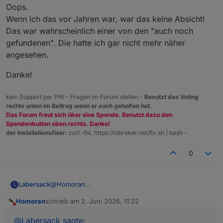
Schalter sind verpackt und werden demnächst die
Oops.
Heimreise antreten.
Wenn ich das vor Jahren war, war das keine Absicht!
Das war wahrscheinlich einer von den "auch noch
gefundenen". Die hatte ich gar nicht mehr näher
angesehen.
Danke!
kein Support per PN! - Fragen im Forum stellen -
Benutzt das Voting
rechts unten im Beitrag wenn er euch geholfen hat.
Das Forum freut sich über eine Spende. Benutzt dazu den
Spendenbutton oben rechts. Danke!
der Installationsfixer:
curl -fsL https://iobroker.net/fix.sh | bash -
0
Labersack
@
Homoran
L
So, Schalter sind behandelt. Der gestrige Regentag
Homoran
schrieb am
2. Juni 2026, 11:22
war dein Glück. ;-)
zuletzt editiert von
Nicht stören
Einer hatte fehlende und beschädigte Teile
@
Labersack
sagte
:
(Kondensator, Sicherung, Diode), da war wohl