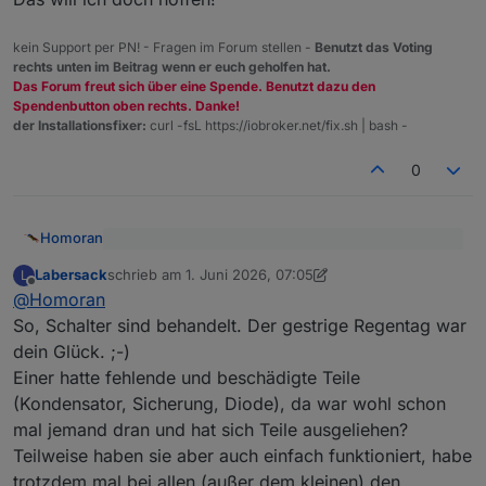
kein Support per PN! - Fragen im Forum stellen -
Benutzt das Voting
rechts unten im Beitrag wenn er euch geholfen hat.
Das Forum freut sich über eine Spende. Benutzt dazu den
Spendenbutton oben rechts. Danke!
der Installationsfixer:
curl -fsL https://iobroker.net/fix.sh | bash -
0
Homoran
@
Labersack
sagte
:
Labersack
schrieb am
1. Juni 2026, 07:05
L
zuletzt editiert von Labersack
6. Jan. 2026, 09:11
Offline
Das will ich doch hoffen!
da lese ich lieber auf dem Balkon. ;-)
@
Homoran
So, Schalter sind behandelt. Der gestrige Regentag war
dein Glück. ;-)
Einer hatte fehlende und beschädigte Teile
(Kondensator, Sicherung, Diode), da war wohl schon
mal jemand dran und hat sich Teile ausgeliehen?
Teilweise haben sie aber auch einfach funktioniert, habe
trotzdem mal bei allen (außer dem kleinen) den