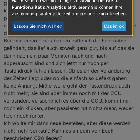
Hallo! Könnten wir bitte einige zusätzliche Dienste für
ganz vertraut.
Funktionalität & Analytics
aktivieren? Sie können Ihre
Ich nutze schon seid über 11 Jahren die CCU2 (läuft
Zustimmung später jederzeit ändern oder zurückziehen.
perfekt) und dazu die Aktoren HM LC BIPBU FM, ich
nutze die für unsere Aussenjalousien und mehr mach ich
Lassen Sie mich wählen
Das ist ok
damit eigentlich nicht.
Bei dem einen oder anderen hatte ich die Fahrzeiten
geändert, das lief auch soweit ganz gut, bis auf das sie
dann nach ein paar Monaten nach und nach
abgerauscht sind und sich jetzt nur noch per
Tastendruck fahren lassen. Ob es an der Veränderung
der Zeiten liegt oder ob die einfach so defekt gehen,
keine Ahnung. Mittlerweile geht der Tastendruck auch
nicht mehr, sie sind aber immer noch mit der CCU
verbunden, versuche ich es über die CCU, kommt nur
noch ein klicken, aber passieren tut nichts mehr, weder
hoch noch runter.
Ich wollte mir dann neue bestellen, aber diese werden
nicht mehr verkauft. Kann es an dem von Euch
beschrieben C26 liegen?