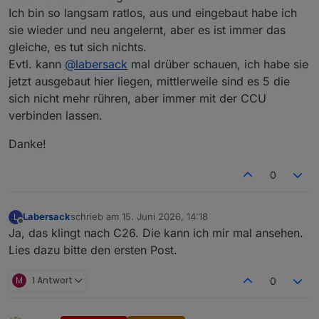
Ich bin so langsam ratlos, aus und eingebaut habe ich
sie wieder und neu angelernt, aber es ist immer das
gleiche, es tut sich nichts.
Evtl. kann
@
labersack
mal drüber schauen, ich habe sie
jetzt ausgebaut hier liegen, mittlerweile sind es 5 die
sich nicht mehr rühren, aber immer mit der CCU
verbinden lassen.
Danke!
0
Labersack
schrieb am
15. Juni 2026, 14:18
L
zuletzt editiert von
Offline
Ja, das klingt nach C26. Die kann ich mir mal ansehen.
Lies dazu bitte den ersten Post.
M
1 Antwort
0