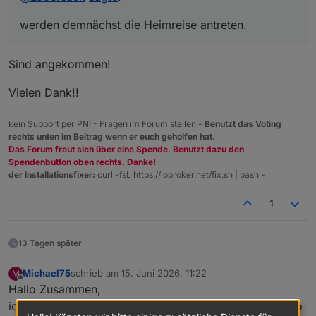
schon mal jemand dran und hat sich Teile
werden demnächst die Heimreise antreten.
ausgeliehen?
Teilweise haben sie aber auch einfach funktioniert,
habe trotzdem mal bei allen (außer dem kleinen)
Sind angekommen!
den Kondensator gewechselt und den Test mit
meinem Lampenbrett durchgeführt, war für alle Elf
Vielen Dank!!
(auch dem kleinen) erfolgreich.
Schalter sind verpackt und werden demnächst die
Heimreise antreten.
kein Support per PN! - Fragen im Forum stellen -
Benutzt das Voting
rechts unten im Beitrag wenn er euch geholfen hat.
Das Forum freut sich über eine Spende. Benutzt dazu den
Spendenbutton oben rechts. Danke!
der Installationsfixer:
curl -fsL https://iobroker.net/fix.sh | bash -
1
13 Tagen später
Michael75
schrieb am
15. Juni 2026, 11:22
M
zuletzt editiert von
Offline
Hallo Zusammen,
ich bin neu hier und bin mit dem Umgang noch nicht so