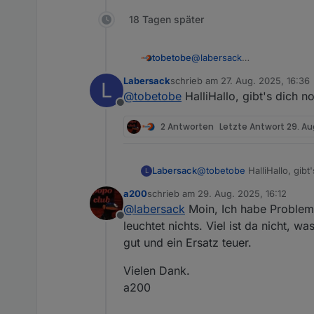
18 Tagen später
@
labersack
tobetobe
Hallo,
Labersack
schrieb am
27. Aug. 2025, 16:36
L
schön, dass es dein Angebo
Deinen ersten Post habe ic
zuletzt editiert von
@
tobetobe
HalliHallo, gibt's dich n
einen ebenfalls defekten HM-LC-Sw2-FM (Fe
PN.
Offline
Reparatur versuchen, scheite
Vielen Dank & Gruß
2 Antworten
Letzte Antwort
29. Au
Labersack
@
tobetobe
HalliHallo, gibt
L
a200
schrieb am
29. Aug. 2025, 16:12
zuletzt editiert von
@
labersack
Moin, Ich habe Probleme
Offline
leuchtet nichts. Viel ist da nicht,
gut und ein Ersatz teuer.
Vielen Dank.
a200