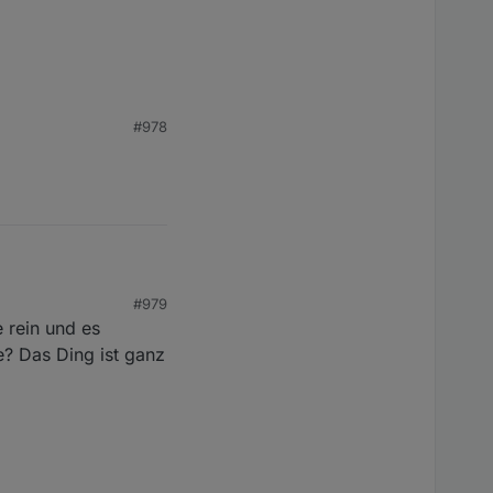
#978
erschmortem Si-R und
r deine Adresse per
uf dich...
#979
 rein und es
e? Das Ding ist ganz