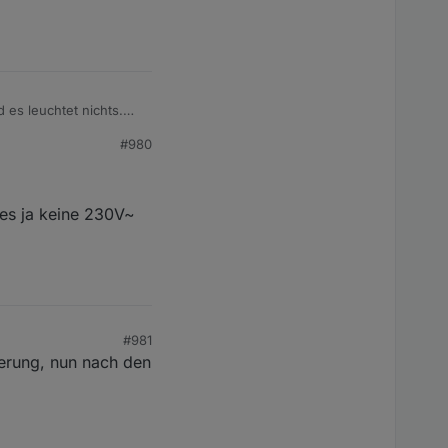
 es leuchtet nichts.
und ein Ersatz teuer.
#980
 es ja keine 230V~
#981
erung, nun nach den