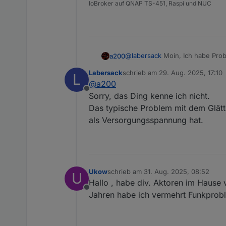
IoBroker auf QNAP TS-451, Raspi und NUC
@
labersack
Moin, Ich habe Prob
a200
Viel ist da nicht, was kaputtge
Labersack
schrieb am
29. Aug. 2025, 17:10
L
Vielen Dank.
zuletzt editiert von
@
a200
a200
Offline
Sorry, das Ding kenne ich nicht.
Das typische Problem mit dem Glätt
als Versorgungsspannung hat.
Ukow
schrieb am
31. Aug. 2025, 08:52
U
zuletzt editiert von
Hallo , habe div. Aktoren im Hause
Offline
Jahren habe ich vermehrt Funkprob