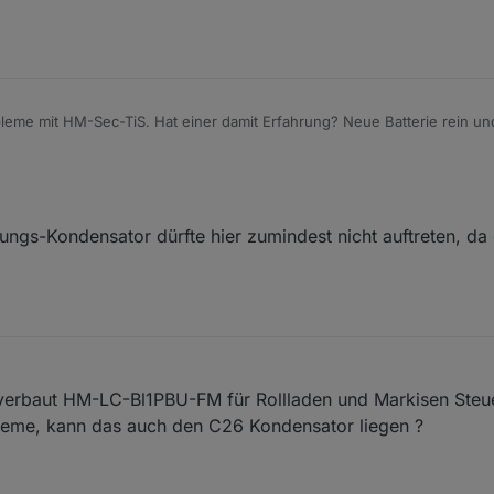
leme mit HM-Sec-TiS. Hat einer damit Erfahrung? Neue Batterie rein und
hen könnte. Gibt es Tipps, was man prüfen könnte? Das Ding ist ganz gut 
ungs-Kondensator dürfte hier zumindest nicht auftreten, da
 verbaut HM-LC-Bl1PBU-FM für Rollladen und Markisen Steu
leme, kann das auch den C26 Kondensator liegen ?