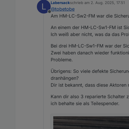
Labersack
schrieb am
2. Aug. 2025, 17:51
L
schön, dass es dein Angebo
Deinen ersten Post habe ic
zuletzt editiert von
@
tobetobe
einen ebenfalls defekten HM-LC-Sw2-FM (Fe
PN.
Offline
Reparatur versuchen, scheite
Vielen Dank & Gruß
Am HM-LC-Sw2-FM war die Sicherung
An einem der HM-LC-Sw1-FM ist Sic
Ich weiß aber nicht, was da das Pro
Bei drei HM-LC-Sw1-FM war der Sich
Zwei haben danach wieder funktionie
Probleme.
Übrigens: So viele defekte Sicherun
dranhängen?
Dir ist bekannt, dass diese Aktoren
Kann dir also 3 reparierte Schalter
ich behalte sie als Teilespender.