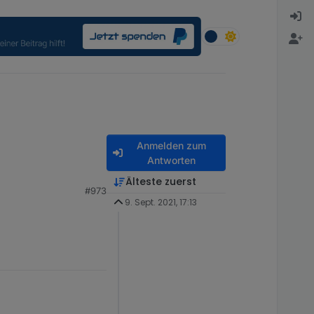
Anmelden zum
Antworten
Älteste zuerst
#973
erschmortem Si-R und
r deine Adresse per
9. Sept. 2021, 17:13
uf dich...