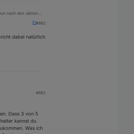
#982
icht dabei natürlich
#983
gen. Dass 3 von 5
chalter kannst du
 zukommen. Was ich