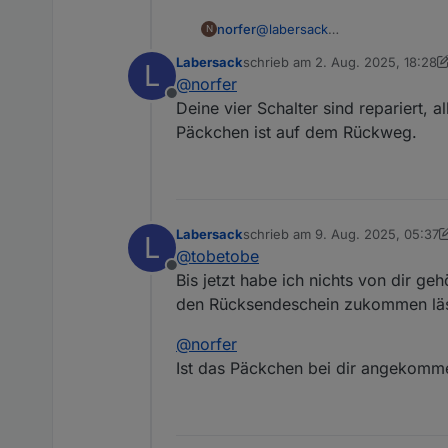
norfer
@
labersack
N
Einen Versuch ist es jedenfal
Labersack
schrieb am
2. Aug. 2025, 18:28
L
zuletzt editiert von Labersack
8. 
@
norfer
Offline
Deine vier Schalter sind repariert, 
Päckchen ist auf dem Rückweg.
Labersack
schrieb am
9. Aug. 2025, 05:37
L
zuletzt editiert von Labersack
8. 
@
tobetobe
Offline
Bis jetzt habe ich nichts von dir geh
den Rücksendeschein zukommen läs
@
norfer
Ist das Päckchen bei dir angekomm