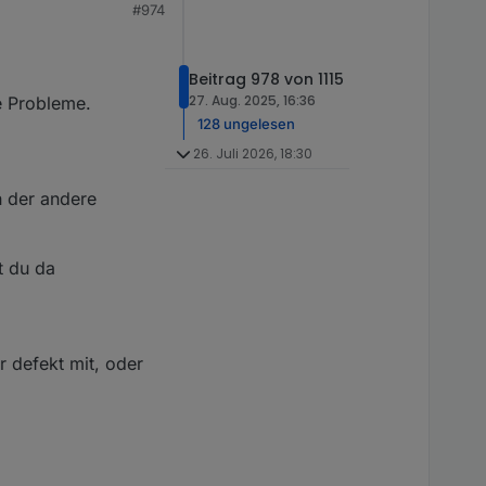
#974
erschmortem Si-R und
r deine Adresse per
uf dich...
Beitrag 978 von 1115
27. Aug. 2025, 16:36
e Probleme.
128 ungelesen
26. Juli 2026, 18:30
h der andere
t du da
r defekt mit, oder