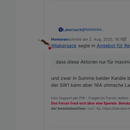
@
tobetobe
Labersack
L
Am HM-LC-Sw2-FM war die 
Homoran
schrieb am
2. Aug. 2025, 18:11
An einem der HM-LC-Sw1-F
zuletzt editiert von Homoran
8. Fe
@
labersack
sagte in
Angebot für R
Ich weiß aber nicht, was d
Nicht stören
Bei drei HM-LC-Sw1-FM war
Zwei haben danach wieder 
dass diese Aktoren nur für maxim
Übrigens: So viele defekt
Dir ist bekannt, dass dies
Kann dir also 3 reparierte
und zwar in Summe beider Kanäle 
behalte sie als Teilespende
der SW1 kann aber 16A ohmsche La
kein Support per PN! - Fragen im Forum stellen
Das Forum freut sich über eine Spende. Benut
der Installationsfixer:
curl -fsL https://iobroker.n