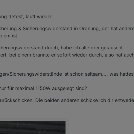
t noch immer gibt. Ich habe mittlerweile 4 Stück HM-LC-Sw1-FM mit v
h gelesen und bin mit den Bedingungen einverstanden. Bitte schicke mi
hler unbekannt) hier liegen. Ich wollte mich zunächst selbst an einer
re aber daran, eine Quelle für die Si-R zu finden. Von daher hoffe ich a
 defekt, läuft wieder.
herung & Sicherungswiderstand in Ordnung, der hat ander
blem ist.
erungswiderstand durch, habe ich alle drei getauscht.
rt, bei einem brannte er sofort wieder durch, also hat auc
gen/Sicherungswiderstände ist schon seltsam.... was hattes
 nur für maximal 1150W ausgelegt sind?
 zurückschicken. Die beiden anderen schicke ich dir entwede