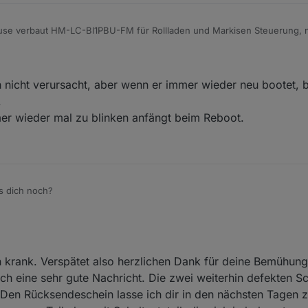
n Steuerung, nun nach den Jahren
me, kann das auch den C26 Kondensator liegen ?
nicht verursacht, aber wenn er immer wieder neu bootet, br
.
er wieder mal zu blinken anfängt beim Reboot.
's dich noch?
h krank. Verspätet also herzlichen Dank für deine Bemühun
och eine sehr gute Nachricht. Die zwei weiterhin defekten S
 Den Rücksendeschein lasse ich dir in den nächsten Tagen