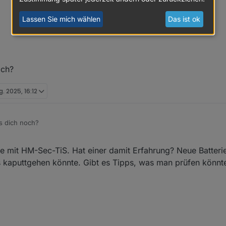
Lassen Sie mich wählen
Das ist ok
t noch immer gibt. Ich habe mittlerweile 4 Stück HM-LC-Sw1-FM mit v
h gelesen und bin mit den Bedingungen einverstanden. Bitte schicke mi
och?
hler unbekannt) hier liegen. Ich wollte mich zunächst selbst an einer
re aber daran, eine Quelle für die Si-R zu finden. Von daher hoffe ich a
g. 2025, 16:12
's dich noch?
 mit HM-Sec-TiS. Hat einer damit Erfahrung? Neue Batterie
 was kaputtgehen könnte. Gibt es Tipps, was man prüfen könnt