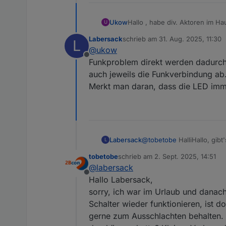
Ukow
Hallo , habe div. Aktoren im Hause verbaut HM-LC-Bl1PBU-FM für Rollladen und Markise
U
habe ich vermehrt Funkproble
Labersack
schrieb am
31. Aug. 2025, 11:30
L
zuletzt editiert von
@
ukow
Offline
Funkproblem direkt werden dadurch 
auch jeweils die Funkverbindung ab
Merkt man daran, dass die LED imm
Labersack
@
tobetobe
HalliHallo, gibt
L
tobetobe
schrieb am
2. Sept. 2025, 14:51
zuletzt editiert von
@
labersack
Offline
Hallo Labersack,
sorry, ich war im Urlaub und danac
Schalter wieder funktionieren, ist d
gerne zum Ausschlachten behalten.