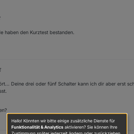
ls wert. Wohin kann ich das Päckchen schicken?
Apr. 2025, 10:33
alle haben den Kurztest bestanden.
Sept. 2025, 07:37
ört... Deine drei oder fünf Schalter kann ich dir aber erst s
st.
en?
Hallo! Könnten wir bitte einige zusätzliche Dienste für
Funktionalität & Analytics
aktivieren? Sie können Ihre
Zustimmung später jederzeit ändern oder zurückziehen.