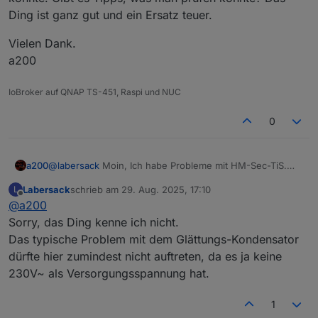
Ding ist ganz gut und ein Ersatz teuer.
Vielen Dank.
a200
IoBroker auf QNAP TS-451, Raspi und NUC
0
@
labersack
Moin, Ich habe Probleme mit HM-Sec-TiS.
a200
Hat einer damit Erfahrung? Neue Batterie rein und es
Labersack
schrieb am
29. Aug. 2025, 17:10
L
leuchtet nichts. Viel ist da nicht, was kaputtgehen könnte.
Vielen Dank.
zuletzt editiert von
Offline
@
a200
Gibt es Tipps, was man prüfen könnte? Das Ding ist ganz
a200
gut und ein Ersatz teuer.
Sorry, das Ding kenne ich nicht.
Das typische Problem mit dem Glättungs-Kondensator
dürfte hier zumindest nicht auftreten, da es ja keine
230V~ als Versorgungsspannung hat.
1