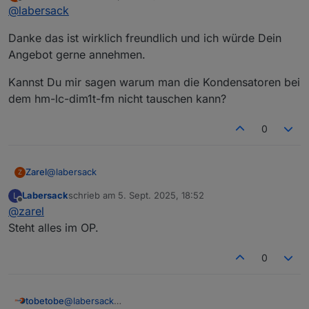
zuletzt editiert von
Offline
@
labersack
sein, die kann ich vermutlich richten.
Beim hm-lc-dim1t-fm wechsle ich keine
Danke das ist wirklich freundlich und ich würde Dein
Kondensatoren, da werde ich maximal den SI-R
kontrollieren.
Angebot gerne annehmen.
Kannst Du mir sagen warum man die Kondensatoren bei
dem hm-lc-dim1t-fm nicht tauschen kann?
0
@
labersack
Zarel
Z
Labersack
schrieb am
5. Sept. 2025, 18:52
L
Danke das ist wirklich freundlich und ich würde Dein
zuletzt editiert von
Offline
@
zarel
Angebot gerne annehmen.
Kannst Du mir sagen warum man die Kondensatoren bei
Steht alles im OP.
dem hm-lc-dim1t-fm nicht tauschen kann?
0
tobetobe
@
labersack