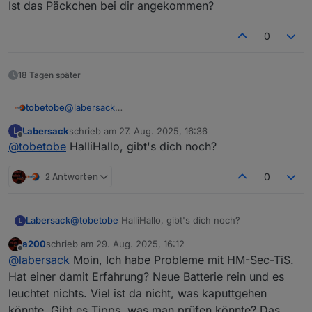
Ist das Päckchen bei dir angekommen?
0
18 Tagen später
@
labersack
tobetobe
Hallo,
Labersack
schrieb am
27. Aug. 2025, 16:36
L
schön, dass es dein Angebot noch immer gibt. Ich
Deinen ersten Post habe ich gelesen und bin mit den
zuletzt editiert von
Offline
@
tobetobe
HalliHallo, gibt's dich noch?
habe mittlerweile 4 Stück HM-LC-Sw1-FM mit
Bedingungen einverstanden. Bitte schicke mir deine
verschmortem Si-R und einen ebenfalls defekten
Adresse per PN.
Vielen Dank & Gruß
HM-LC-Sw2-FM (Fehler unbekannt) hier liegen. Ich
2 Antworten
0
wollte mich zunächst selbst an einer Reparatur
versuchen, scheitere aber daran, eine Quelle für die
Si-R zu finden. Von daher hoffe ich auf dich...
Labersack
@
tobetobe
HalliHallo, gibt's dich noch?
L
a200
schrieb am
29. Aug. 2025, 16:12
zuletzt editiert von
Offline
@
labersack
Moin, Ich habe Probleme mit HM-Sec-TiS.
Hat einer damit Erfahrung? Neue Batterie rein und es
leuchtet nichts. Viel ist da nicht, was kaputtgehen
könnte. Gibt es Tipps, was man prüfen könnte? Das