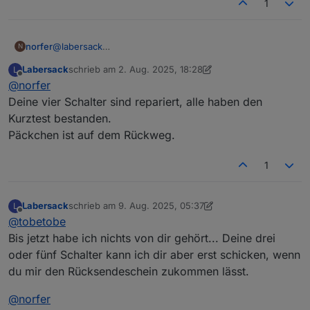
1
norfer
@
labersack
N
Einen Versuch ist es jedenfalls wert. Wohin kann ich
Labersack
schrieb am
2. Aug. 2025, 18:28
L
das Päckchen schicken?
zuletzt editiert von Labersack
8. Apr. 2025, 10:33
Offline
@
norfer
Deine vier Schalter sind repariert, alle haben den
Kurztest bestanden.
Päckchen ist auf dem Rückweg.
1
Labersack
schrieb am
9. Aug. 2025, 05:37
L
zuletzt editiert von Labersack
8. Sept. 2025, 07:37
Offline
@
tobetobe
Bis jetzt habe ich nichts von dir gehört... Deine drei
oder fünf Schalter kann ich dir aber erst schicken, wenn
du mir den Rücksendeschein zukommen lässt.
@
norfer