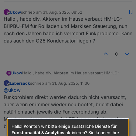
Ukow
schrieb am
31. Aug. 2025, 08:52
U
zuletzt editiert von
Offline
Hallo , habe div. Aktoren im Hause verbaut HM-LC-
Bl1PBU-FM für Rollladen und Markisen Steuerung, nun
nach den Jahren habe ich vermehrt Funkprobleme, kann
das auch den C26 Kondensator liegen ?
0
Ukow
Hallo , habe div. Aktoren im Hause verbaut HM-LC-
U
Bl1PBU-FM für Rollladen und Markisen Steuerung, nun
Labersack
schrieb am
31. Aug. 2025, 11:30
L
nach den Jahren habe ich vermehrt Funkprobleme, kann
zuletzt editiert von
Offline
@
ukow
das auch den C26 Kondensator liegen ?
Funkproblem direkt werden dadurch nicht verursacht,
aber wenn er immer wieder neu bootet, bricht dabei
natürlich auch jeweils die Funkverbindung ab.
Merkt man daran, dass die LED immer wieder mal zu
blinken anfängt beim Reboot.
Hallo! Könnten wir bitte einige zusätzliche Dienste für
Funktionalität & Analytics
aktivieren? Sie können Ihre