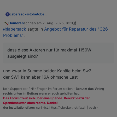
@
tobetobe
Labersack
L
Am HM-LC-Sw2-FM war die Sicherung defekt, läuft
Homoran
schrieb am
2. Aug. 2025, 18:11
wieder.
An einem der HM-LC-Sw1-FM ist Sicherung &
zuletzt editiert von Homoran
8. Feb. 2025, 20:13
Nicht stören
@
labersack
sagte in
Angebot für Reparatur des "C26-
Sicherungswiderstand in Ordnung, der hat andere
Probleme.
Bei drei HM-LC-Sw1-FM war der
Problems"
:
Ich weiß aber nicht, was da das Problem ist.
Sicherungswiderstand durch, habe ich alle drei
getauscht.
Übrigens: So viele defekte
Zwei haben danach wieder funktioniert, bei einem
Sicherungen/Sicherungswiderstände ist schon
dass diese Aktoren nur für maximal 1150W
brannte er sofort wieder durch, also hat auch der
seltsam.... was hattest du da dranhängen?
Kann dir also 3 reparierte Schalter zurückschicken.
ausgelegt sind?
andere Probleme.
Dir ist bekannt, dass diese Aktoren nur für maximal
Die beiden anderen schicke ich dir entweder defekt
1150W ausgelegt sind?
mit, oder ich behalte sie als Teilespender.
und zwar in Summe beider Kanäle beim Sw2
der SW1 kann aber 16A ohmsche Last
kein Support per PN! - Fragen im Forum stellen -
Benutzt das Voting
rechts unten im Beitrag wenn er euch geholfen hat.
Das Forum freut sich über eine Spende. Benutzt dazu den
Spendenbutton oben rechts. Danke!
der Installationsfixer:
curl -fsL https://iobroker.net/fix.sh | bash -