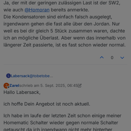
von 5 Schalter wieder funktionieren, ist doch eine
Ja, der mit der geringen zulässigen Last ist der SW2,
sehr gute Nachricht. Die zwei weiterhin defekten
wie auch
@
Homoran
bereits anmerkte.
Schalter kannst du gerne zum Ausschlachten
Die Kondensatoren sind einfach falsch ausgelegt,
behalten. Den Rücksendeschein lasse ich dir in den
irgendwann gehen die fast alle über den Jordan. Nur
nächsten Tagen zukommen. Was ich dranhängen
hatte? Kleiner Verbraucher, zum Teil aber mit
weil es bei dir gleich 5 Stück zusammen waren, dachte
Schaltnetzteil, die sich ja bekanntermaßen kapazitiv
ich an mögliche Überlast. Aber wenn das innerhalb von
verhalten und beim Einschalten viel Strom ziehen.
längerer Zeit passierte, ist es fast schon wieder normal.
Hier habe ich aber jeweils NTC zur reduktion des
Einschaltstroms vorgeschaltet. Deine Aussage mit
den 1.150 W bezieht sich wohl nur auf den HM-LC-
0
Sw2-FM, bei dem max. 5 A in Summe über beide
Kanäle fließen dürfen. Beim HM-LC-Sw1-FM stehen
16 A im Datenblatt, entsprechend 3.680 W. Das reicht
Labersack
@
tobetobe
L
auch für den Wasserkocher. Oder habe ich da irgend
Ja, der mit der geringen zulässigen Last ist der
etwas übersehen? Ich glaube, die Dinger sind
Zarel
schrieb am
5. Sept. 2025, 06:45
Z
SW2, wie auch
@
Homoran
bereits anmerkte.
zuletzt editiert von Zarel
9. Mai 2025, 09:52
Offline
einfach schon zu alt, sieht man ja auch an der
Hallo Labersack,
Die Kondensatoren sind einfach falsch ausgelegt,
Seriennummer.
irgendwann gehen die fast alle über den Jordan.
Viele Grüße
ich hoffe Dein Angebot ist noch aktuell.
Nur weil es bei dir gleich 5 Stück zusammen waren,
Thomas
dachte ich an mögliche Überlast. Aber wenn das
innerhalb von längerer Zeit passierte, ist es fast
Ich habe im laufe der letzten Zeit schon einige meiner
schon wieder normal.
Homematic Schalter wieder gegen normale Schalter
getauscht da ich irgendwann nicht mehr hinterher