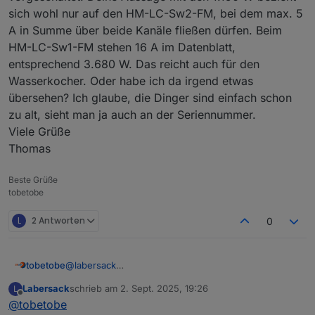
sich wohl nur auf den HM-LC-Sw2-FM, bei dem max. 5
A in Summe über beide Kanäle fließen dürfen. Beim
HM-LC-Sw1-FM stehen 16 A im Datenblatt,
entsprechend 3.680 W. Das reicht auch für den
Wasserkocher. Oder habe ich da irgend etwas
übersehen? Ich glaube, die Dinger sind einfach schon
zu alt, sieht man ja auch an der Seriennummer.
Viele Grüße
Thomas
Beste Grüße
tobetobe
L
2 Antworten
0
tobetobe
@
labersack
Hallo Labersack,
Labersack
schrieb am
2. Sept. 2025, 19:26
L
sorry, ich war im Urlaub und danach krank. Verspätet
zuletzt editiert von
Offline
@
tobetobe
also herzlichen Dank für deine Bemühungen. Dass 3