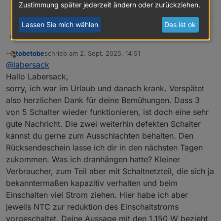
Zustimmung später jederzeit ändern oder zurückziehen.
0
Lassen Sie mich wählen
Das ist ok
Labersack
@
tobetobe
HalliHallo, gibt's dich noch?
L
tobetobe
schrieb am
2. Sept. 2025, 14:51
zuletzt editiert von
Offline
@
labersack
Hallo Labersack,
sorry, ich war im Urlaub und danach krank. Verspätet
also herzlichen Dank für deine Bemühungen. Dass 3
von 5 Schalter wieder funktionieren, ist doch eine sehr
gute Nachricht. Die zwei weiterhin defekten Schalter
kannst du gerne zum Ausschlachten behalten. Den
Rücksendeschein lasse ich dir in den nächsten Tagen
zukommen. Was ich dranhängen hatte? Kleiner
Verbraucher, zum Teil aber mit Schaltnetzteil, die sich ja
bekanntermaßen kapazitiv verhalten und beim
Einschalten viel Strom ziehen. Hier habe ich aber
jeweils NTC zur reduktion des Einschaltstroms
vorgeschaltet. Deine Aussage mit den 1.150 W bezieht