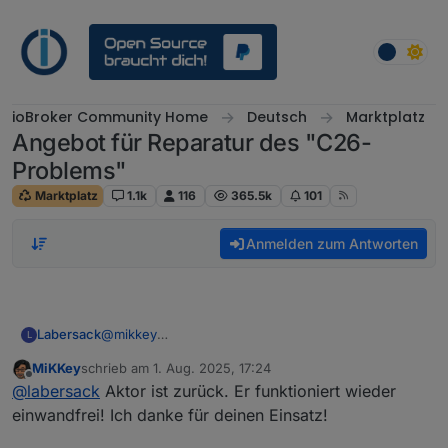
Weiter zum Inhalt
ioBroker Community Home
Deutsch
Marktplatz
Angebot für Reparatur des "C26-
Problems"
Marktplatz
1.1k
116
365.5k
101
Anmelden zum Antworten
Labersack
@
mikkey
L
Päckchen ist auf dem Rückweg.
MiKKey
schrieb am
1. Aug. 2025, 17:24
zuletzt editiert von
Offline
@
labersack
Aktor ist zurück. Er funktioniert wieder
einwandfrei! Ich danke für deinen Einsatz!