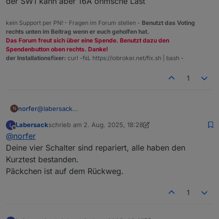
der SW1 kann aber 16A ohmsche Last
kein Support per PN! - Fragen im Forum stellen -
Benutzt das Voting
rechts unten im Beitrag wenn er euch geholfen hat.
Das Forum freut sich über eine Spende. Benutzt dazu den
Spendenbutton oben rechts. Danke!
der Installationsfixer:
curl -fsL https://iobroker.net/fix.sh | bash -
1
norfer
@
labersack
N
Einen Versuch ist es jedenfalls wert. Wohin kann ich
Labersack
schrieb am
2. Aug. 2025, 18:28
L
das Päckchen schicken?
zuletzt editiert von Labersack
8. Apr. 2025, 10:33
Offline
@
norfer
Deine vier Schalter sind repariert, alle haben den
Kurztest bestanden.
Päckchen ist auf dem Rückweg.
1