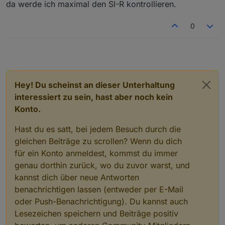
nach kurzer Zeit immer wieder ausgegangen ist.
dim1t-fm im Wohnzimmer. Er hat das gleiche Fehlerbild.
da werde ich maximal den SI-R kontrollieren.
Licht geht an, wird dann kurz danach runter gedimmt und
Hoffe Du kannst mir helfen .
geht dann aus. Habe mir daraufhin (und um den Ärger
0
mit meiner Frau zu vermeiden) einen "neuen" bei
Grüße Michael
Kleinanzeigen gekauft, da es den hm-lc-dim1t-fm ja leider
nicht mehr gibt und auch keine Alternative mit
Tastereingang. Leider hielt die Freude nur einen Tag und
er ist komplett ausgefallen.
Hey! Du scheinst an dieser Unterhaltung
interessiert zu sein, hast aber noch kein
Konto.
Hast du es satt, bei jedem Besuch durch die
gleichen Beiträge zu scrollen? Wenn du dich
für ein Konto anmeldest, kommst du immer
genau dorthin zurück, wo du zuvor warst, und
kannst dich über neue Antworten
benachrichtigen lassen (entweder per E-Mail
oder Push-Benachrichtigung). Du kannst auch
Lesezeichen speichern und Beiträge positiv