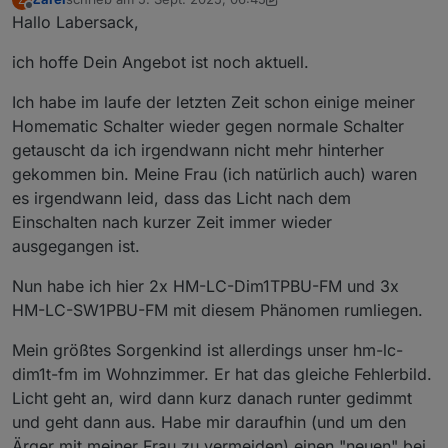
SW2, wie auch
@
Homoran
bereits anmerkte.
zuletzt editiert von Zarel
9. Mai 2025, 09:52
Offline
einfach schon zu alt, sieht man ja auch an der
Hallo Labersack,
Die Kondensatoren sind einfach falsch ausgelegt,
Seriennummer.
irgendwann gehen die fast alle über den Jordan.
Viele Grüße
ich hoffe Dein Angebot ist noch aktuell.
Nur weil es bei dir gleich 5 Stück zusammen waren,
Thomas
dachte ich an mögliche Überlast. Aber wenn das
innerhalb von längerer Zeit passierte, ist es fast
Ich habe im laufe der letzten Zeit schon einige meiner
schon wieder normal.
Homematic Schalter wieder gegen normale Schalter
getauscht da ich irgendwann nicht mehr hinterher
gekommen bin. Meine Frau (ich natürlich auch) waren
es irgendwann leid, dass das Licht nach dem
Einschalten nach kurzer Zeit immer wieder
ausgegangen ist.
Nun habe ich hier 2x HM-LC-Dim1TPBU-FM und 3x
HM-LC-SW1PBU-FM mit diesem Phänomen rumliegen.
Mein größtes Sorgenkind ist allerdings unser hm-lc-
dim1t-fm im Wohnzimmer. Er hat das gleiche Fehlerbild.
Licht geht an, wird dann kurz danach runter gedimmt
und geht dann aus. Habe mir daraufhin (und um den
Ärger mit meiner Frau zu vermeiden) einen "neuen" bei