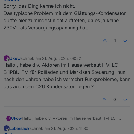
gut und ein Ersatz teuer.
Sorry, das Ding kenne ich nicht.
Das typische Problem mit dem Glättungs-Kondensator
dürfte hier zumindest nicht auftreten, da es ja keine
230V~ als Versorgungsspannung hat.
1
Ukow
schrieb am
31. Aug. 2025, 08:52
U
zuletzt editiert von
Offline
Hallo , habe div. Aktoren im Hause verbaut HM-LC-
Bl1PBU-FM für Rollladen und Markisen Steuerung, nun
nach den Jahren habe ich vermehrt Funkprobleme, kann
das auch den C26 Kondensator liegen ?
0
Ukow
Hallo , habe div. Aktoren im Hause verbaut HM-LC-
U
Bl1PBU-FM für Rollladen und Markisen Steuerung, nun
Labersack
schrieb am
31. Aug. 2025, 11:30
L
nach den Jahren habe ich vermehrt Funkprobleme, kann
zuletzt editiert von
Offline