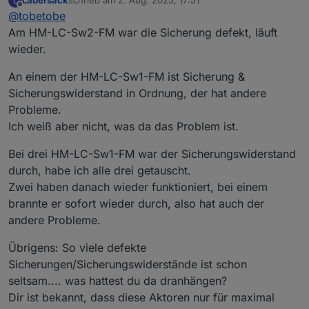
Labersack
schrieb am
2. Aug. 2025, 17:51
L
schön, dass es dein Angebot noch immer gibt. Ich
Deinen ersten Post habe ich gelesen und bin mit den
zuletzt editiert von
Offline
@
tobetobe
habe mittlerweile 4 Stück HM-LC-Sw1-FM mit
Bedingungen einverstanden. Bitte schicke mir deine
verschmortem Si-R und einen ebenfalls defekten
Adresse per PN.
Vielen Dank & Gruß
Am HM-LC-Sw2-FM war die Sicherung defekt, läuft
HM-LC-Sw2-FM (Fehler unbekannt) hier liegen. Ich
wieder.
wollte mich zunächst selbst an einer Reparatur
versuchen, scheitere aber daran, eine Quelle für die
An einem der HM-LC-Sw1-FM ist Sicherung &
Si-R zu finden. Von daher hoffe ich auf dich...
Sicherungswiderstand in Ordnung, der hat andere
Probleme.
Ich weiß aber nicht, was da das Problem ist.
Bei drei HM-LC-Sw1-FM war der Sicherungswiderstand
durch, habe ich alle drei getauscht.
Zwei haben danach wieder funktioniert, bei einem
brannte er sofort wieder durch, also hat auch der
andere Probleme.
Übrigens: So viele defekte
Sicherungen/Sicherungswiderstände ist schon
seltsam.... was hattest du da dranhängen?
Dir ist bekannt, dass diese Aktoren nur für maximal