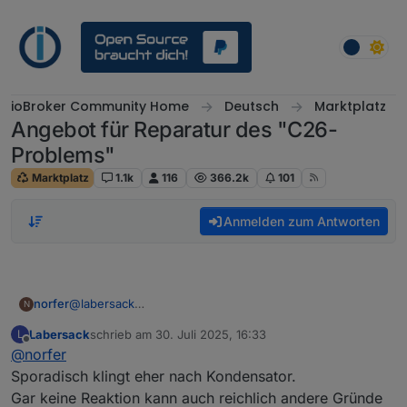
Weiter zum Inhalt
ioBroker Community Home
Deutsch
Marktplatz
Angebot für Reparatur des "C26-
Problems"
Marktplatz
1.1k
116
366.2k
101
Anmelden zum Antworten
norfer
@
labersack
N
Ich war leider anderthalb Tage ausgenockt - leider nicht
Labersack
schrieb am
30. Juli 2025, 16:33
L
wegen Schnaps- daher erst jetzt meine Antwort:
zuletzt editiert von
Offline
@
norfer
2mal keine Reaktion, auch beim Tastendrücken,
1mal funktioniert er sporadisch.
Sporadisch klingt eher nach Kondensator.
Gar keine Reaktion kann auch reichlich andere Gründe