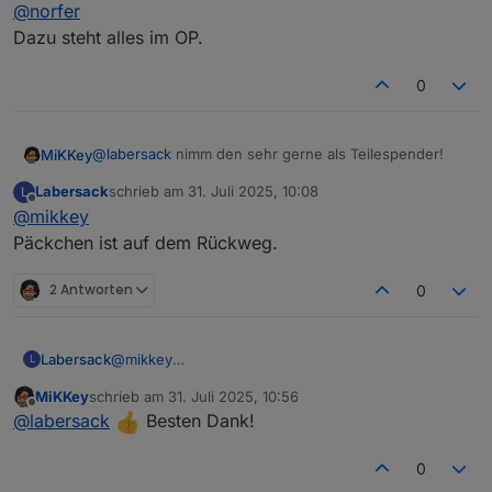
Offline
@
norfer
Dazu steht alles im OP.
0
@
labersack
nimm den sehr gerne als Teilespender!
MiKKey
Labersack
schrieb am
31. Juli 2025, 10:08
L
Nur so macht es für alle Sinn!
zuletzt editiert von
Offline
@
mikkey
Vielen lieben Dank.
Rücksendelabel ist auf dem Weg.
Päckchen ist auf dem Rückweg.
2 Antworten
0
Labersack
@
mikkey
L
Päckchen ist auf dem Rückweg.
MiKKey
schrieb am
31. Juli 2025, 10:56
zuletzt editiert von
Offline
@
labersack
Besten Dank!
0