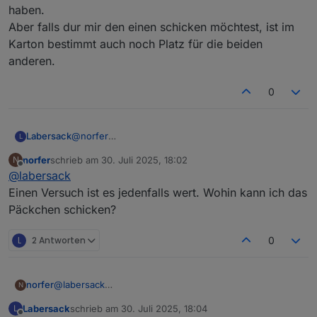
haben.
Aber falls dur mir den einen schicken möchtest, ist im
Karton bestimmt auch noch Platz für die beiden
anderen.
0
Labersack
@
norfer
L
Sporadisch klingt eher nach Kondensator.
norfer
schrieb am
30. Juli 2025, 18:02
N
Gar keine Reaktion kann auch reichlich andere
zuletzt editiert von
Offline
@
labersack
Gründe haben.
Aber falls dur mir den einen schicken möchtest, ist
Einen Versuch ist es jedenfalls wert. Wohin kann ich das
im Karton bestimmt auch noch Platz für die beiden
Päckchen schicken?
anderen.
L
2 Antworten
0
norfer
@
labersack
N
Einen Versuch ist es jedenfalls wert. Wohin kann ich
Labersack
schrieb am
30. Juli 2025, 18:04
L
das Päckchen schicken?
zuletzt editiert von