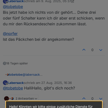
Labersack
schrieb am
9. Aug. 2025, 05:37
L
zuletzt editiert von Labersack
8. Sept. 2025, 07:37
Offline
@
tobetobe
Bis jetzt habe ich nichts von dir gehört... Deine drei
oder fünf Schalter kann ich dir aber erst schicken, wenn
du mir den Rücksendeschein zukommen lässt.
@
norfer
Ist das Päckchen bei dir angekommen?
0
18 Tagen später
@
labersack
tobetobe
Hallo,
Labersack
schrieb am
27. Aug. 2025, 16:36
L
schön, dass es dein Angebot noch immer gibt. Ich
Deinen ersten Post habe ich gelesen und bin mit den
zuletzt editiert von
Offline
@
tobetobe
HalliHallo, gibt's dich noch?
habe mittlerweile 4 Stück HM-LC-Sw1-FM mit
Bedingungen einverstanden. Bitte schicke mir deine
verschmortem Si-R und einen ebenfalls defekten
Adresse per PN.
Vielen Dank & Gruß
HM-LC-Sw2-FM (Fehler unbekannt) hier liegen. Ich
2 Antworten
0
wollte mich zunächst selbst an einer Reparatur
Hallo! Könnten wir bitte einige zusätzliche Dienste für
versuchen, scheitere aber daran, eine Quelle für die