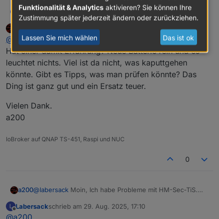
Si-R zu finden. Von daher hoffe ich auf dich...
Funktionalität & Analytics
aktivieren? Sie können Ihre
Labersack
@
tobetobe
HalliHallo, gibt's dich noch?
L
Zustimmung später jederzeit ändern oder zurückziehen.
a200
schrieb am
29. Aug. 2025, 16:12
zuletzt editiert von
Offline
Lassen Sie mich wählen
Das ist ok
@
labersack
Moin, Ich habe Probleme mit HM-Sec-TiS.
Hat einer damit Erfahrung? Neue Batterie rein und es
leuchtet nichts. Viel ist da nicht, was kaputtgehen
könnte. Gibt es Tipps, was man prüfen könnte? Das
Ding ist ganz gut und ein Ersatz teuer.
Vielen Dank.
a200
IoBroker auf QNAP TS-451, Raspi und NUC
0
@
labersack
Moin, Ich habe Probleme mit HM-Sec-TiS.
a200
Hat einer damit Erfahrung? Neue Batterie rein und es
Labersack
schrieb am
29. Aug. 2025, 17:10
L
leuchtet nichts. Viel ist da nicht, was kaputtgehen könnte.
Vielen Dank.
zuletzt editiert von
Offline
@
a200
Gibt es Tipps, was man prüfen könnte? Das Ding ist ganz
a200