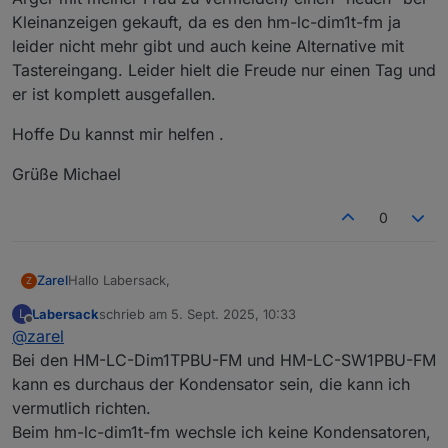
Kleinanzeigen gekauft, da es den hm-lc-dim1t-fm ja
leider nicht mehr gibt und auch keine Alternative mit
Tastereingang. Leider hielt die Freude nur einen Tag und
er ist komplett ausgefallen.
Hoffe Du kannst mir helfen .
Grüße Michael
0
Hallo Labersack,
Zarel
Z
Labersack
schrieb am
5. Sept. 2025, 10:33
L
ich hoffe Dein Angebot ist noch aktuell.
zuletzt editiert von
Offline
@
zarel
Ich habe im laufe der letzten Zeit schon einige meiner
Bei den HM-LC-Dim1TPBU-FM und HM-LC-SW1PBU-FM
Homematic Schalter wieder gegen normale Schalter
kann es durchaus der Kondensator sein, die kann ich
getauscht da ich irgendwann nicht mehr hinterher
Nun habe ich hier 2x HM-LC-Dim1TPBU-FM und 3x HM-
vermutlich richten.
gekommen bin. Meine Frau (ich natürlich auch) waren es
LC-SW1PBU-FM mit diesem Phänomen rumliegen.
Beim hm-lc-dim1t-fm wechsle ich keine Kondensatoren,
irgendwann leid, dass das Licht nach dem Einschalten
Mein größtes Sorgenkind ist allerdings unser hm-lc-