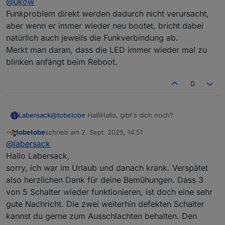
@
ukow
das auch den C26 Kondensator liegen ?
Funkproblem direkt werden dadurch nicht verursacht,
aber wenn er immer wieder neu bootet, bricht dabei
natürlich auch jeweils die Funkverbindung ab.
Merkt man daran, dass die LED immer wieder mal zu
blinken anfängt beim Reboot.
0
Labersack
@
tobetobe
HalliHallo, gibt's dich noch?
L
tobetobe
schrieb am
2. Sept. 2025, 14:51
zuletzt editiert von
Offline
@
labersack
Hallo Labersack,
sorry, ich war im Urlaub und danach krank. Verspätet
also herzlichen Dank für deine Bemühungen. Dass 3
von 5 Schalter wieder funktionieren, ist doch eine sehr
gute Nachricht. Die zwei weiterhin defekten Schalter
kannst du gerne zum Ausschlachten behalten. Den