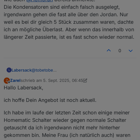
Schalter kannst du gerne zum Ausschlachten
Die Kondensatoren sind einfach falsch ausgelegt,
behalten. Den Rücksendeschein lasse ich dir in den
irgendwann gehen die fast alle über den Jordan. Nur
nächsten Tagen zukommen. Was ich dranhängen
hatte? Kleiner Verbraucher, zum Teil aber mit
weil es bei dir gleich 5 Stück zusammen waren, dachte
Schaltnetzteil, die sich ja bekanntermaßen kapazitiv
ich an mögliche Überlast. Aber wenn das innerhalb von
verhalten und beim Einschalten viel Strom ziehen.
längerer Zeit passierte, ist es fast schon wieder normal.
Hier habe ich aber jeweils NTC zur reduktion des
Einschaltstroms vorgeschaltet. Deine Aussage mit
den 1.150 W bezieht sich wohl nur auf den HM-LC-
0
Sw2-FM, bei dem max. 5 A in Summe über beide
Kanäle fließen dürfen. Beim HM-LC-Sw1-FM stehen
16 A im Datenblatt, entsprechend 3.680 W. Das reicht
Labersack
@
tobetobe
L
auch für den Wasserkocher. Oder habe ich da irgend
Ja, der mit der geringen zulässigen Last ist der
etwas übersehen? Ich glaube, die Dinger sind
Zarel
schrieb am
5. Sept. 2025, 06:45
Z
SW2, wie auch
@
Homoran
bereits anmerkte.
zuletzt editiert von Zarel
9. Mai 2025, 09:52
Offline
einfach schon zu alt, sieht man ja auch an der
Hallo Labersack,
Die Kondensatoren sind einfach falsch ausgelegt,
Seriennummer.
irgendwann gehen die fast alle über den Jordan.
Viele Grüße
ich hoffe Dein Angebot ist noch aktuell.
Nur weil es bei dir gleich 5 Stück zusammen waren,
Thomas
dachte ich an mögliche Überlast. Aber wenn das
innerhalb von längerer Zeit passierte, ist es fast
Ich habe im laufe der letzten Zeit schon einige meiner
schon wieder normal.
Homematic Schalter wieder gegen normale Schalter
getauscht da ich irgendwann nicht mehr hinterher
gekommen bin. Meine Frau (ich natürlich auch) waren