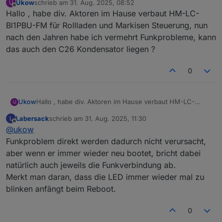
Ukow
schrieb am
31. Aug. 2025, 08:52
U
zuletzt editiert von
Offline
Hallo , habe div. Aktoren im Hause verbaut HM-LC-
Bl1PBU-FM für Rollladen und Markisen Steuerung, nun
nach den Jahren habe ich vermehrt Funkprobleme, kann
das auch den C26 Kondensator liegen ?
0
Ukow
Hallo , habe div. Aktoren im Hause verbaut HM-LC-
U
Bl1PBU-FM für Rollladen und Markisen Steuerung, nun
Labersack
schrieb am
31. Aug. 2025, 11:30
L
nach den Jahren habe ich vermehrt Funkprobleme, kann
zuletzt editiert von
Offline
@
ukow
das auch den C26 Kondensator liegen ?
Funkproblem direkt werden dadurch nicht verursacht,
aber wenn er immer wieder neu bootet, bricht dabei
natürlich auch jeweils die Funkverbindung ab.
Merkt man daran, dass die LED immer wieder mal zu
blinken anfängt beim Reboot.
0