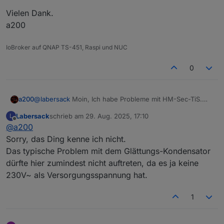
Vielen Dank.
a200
IoBroker auf QNAP TS-451, Raspi und NUC
0
@
labersack
Moin, Ich habe Probleme mit HM-Sec-TiS.
a200
Hat einer damit Erfahrung? Neue Batterie rein und es
Labersack
schrieb am
29. Aug. 2025, 17:10
L
leuchtet nichts. Viel ist da nicht, was kaputtgehen könnte.
Vielen Dank.
zuletzt editiert von
Offline
@
a200
Gibt es Tipps, was man prüfen könnte? Das Ding ist ganz
a200
gut und ein Ersatz teuer.
Sorry, das Ding kenne ich nicht.
Das typische Problem mit dem Glättungs-Kondensator
dürfte hier zumindest nicht auftreten, da es ja keine
230V~ als Versorgungsspannung hat.
1