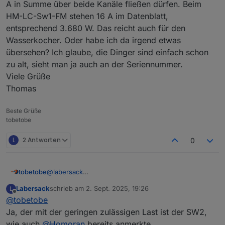
A in Summe über beide Kanäle fließen dürfen. Beim
HM-LC-Sw1-FM stehen 16 A im Datenblatt,
entsprechend 3.680 W. Das reicht auch für den
Wasserkocher. Oder habe ich da irgend etwas
übersehen? Ich glaube, die Dinger sind einfach schon
zu alt, sieht man ja auch an der Seriennummer.
Viele Grüße
Thomas
Beste Grüße
tobetobe
L
2 Antworten
0
tobetobe
@
labersack
Hallo Labersack,
Labersack
schrieb am
2. Sept. 2025, 19:26
L
sorry, ich war im Urlaub und danach krank. Verspätet
zuletzt editiert von
Offline
@
tobetobe
also herzlichen Dank für deine Bemühungen. Dass 3
von 5 Schalter wieder funktionieren, ist doch eine
Ja, der mit der geringen zulässigen Last ist der SW2,
sehr gute Nachricht. Die zwei weiterhin defekten
wie auch
@
Homoran
bereits anmerkte.