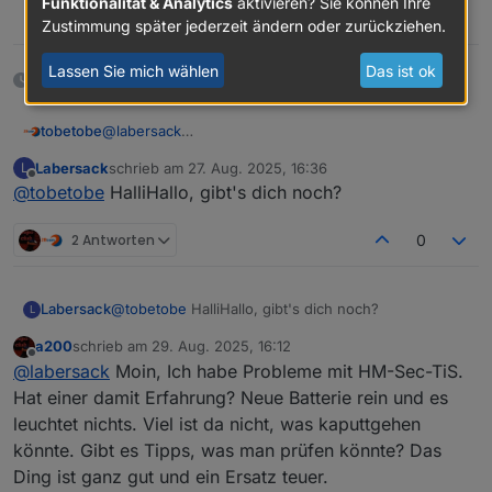
Funktionalität & Analytics
aktivieren? Sie können Ihre
0
Zustimmung später jederzeit ändern oder zurückziehen.
Lassen Sie mich wählen
Das ist ok
18 Tagen später
@
labersack
tobetobe
Hallo,
Labersack
schrieb am
27. Aug. 2025, 16:36
L
schön, dass es dein Angebot noch immer gibt. Ich
Deinen ersten Post habe ich gelesen und bin mit den
zuletzt editiert von
Offline
@
tobetobe
HalliHallo, gibt's dich noch?
habe mittlerweile 4 Stück HM-LC-Sw1-FM mit
Bedingungen einverstanden. Bitte schicke mir deine
verschmortem Si-R und einen ebenfalls defekten
Adresse per PN.
Vielen Dank & Gruß
HM-LC-Sw2-FM (Fehler unbekannt) hier liegen. Ich
2 Antworten
0
wollte mich zunächst selbst an einer Reparatur
versuchen, scheitere aber daran, eine Quelle für die
Si-R zu finden. Von daher hoffe ich auf dich...
Labersack
@
tobetobe
HalliHallo, gibt's dich noch?
L
a200
schrieb am
29. Aug. 2025, 16:12
zuletzt editiert von
Offline
@
labersack
Moin, Ich habe Probleme mit HM-Sec-TiS.
Hat einer damit Erfahrung? Neue Batterie rein und es
leuchtet nichts. Viel ist da nicht, was kaputtgehen
könnte. Gibt es Tipps, was man prüfen könnte? Das
Ding ist ganz gut und ein Ersatz teuer.