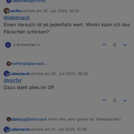
Labersack
@
norfer
L
Sporadisch klingt eher nach Kondensator.
norfer
schrieb am
30. Juli 2025, 18:02
N
Gar keine Reaktion kann auch reichlich andere
zuletzt editiert von
Offline
@
labersack
Gründe haben.
Aber falls dur mir den einen schicken möchtest, ist
Einen Versuch ist es jedenfalls wert. Wohin kann ich das
im Karton bestimmt auch noch Platz für die beiden
Päckchen schicken?
anderen.
L
2 Antworten
0
norfer
@
labersack
N
Einen Versuch ist es jedenfalls wert. Wohin kann ich
Labersack
schrieb am
30. Juli 2025, 18:04
L
das Päckchen schicken?
zuletzt editiert von
Offline
@
norfer
Dazu steht alles im OP.
0
@
labersack
nimm den sehr gerne als Teilespender!
MiKKey
Labersack
schrieb am
31. Juli 2025, 10:08
L
Nur so macht es für alle Sinn!
zuletzt editiert von
Offline