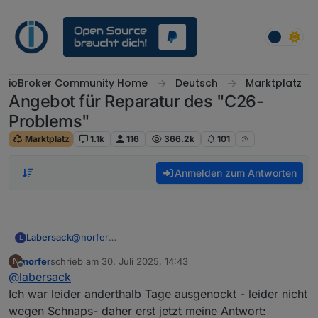
Weiter zum Inhalt
ioBroker Community Home
Deutsch
Marktplatz
Angebot für Reparatur des "C26-
Problems"
Marktplatz
1.1k
116
366.2k
101
Anmelden zum Antworten
Labersack
@
norfer
L
Symptome?
norfer
schrieb am
30. Juli 2025, 14:43
N
zuletzt editiert von
Offline
@
labersack
Ich war leider anderthalb Tage ausgenockt - leider nicht
wegen Schnaps- daher erst jetzt meine Antwort: