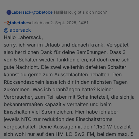
Labersack
@
tobetobe
HalliHallo, gibt's dich noch?
L
tobetobe
schrieb am
2. Sept. 2025, 14:51
zuletzt editiert von
Offline
@
labersack
Hallo Labersack,
sorry, ich war im Urlaub und danach krank. Verspätet
also herzlichen Dank für deine Bemühungen. Dass 3
von 5 Schalter wieder funktionieren, ist doch eine sehr
gute Nachricht. Die zwei weiterhin defekten Schalter
kannst du gerne zum Ausschlachten behalten. Den
Rücksendeschein lasse ich dir in den nächsten Tagen
zukommen. Was ich dranhängen hatte? Kleiner
Verbraucher, zum Teil aber mit Schaltnetzteil, die sich ja
bekanntermaßen kapazitiv verhalten und beim
Einschalten viel Strom ziehen. Hier habe ich aber
jeweils NTC zur reduktion des Einschaltstroms
vorgeschaltet. Deine Aussage mit den 1.150 W bezieht
sich wohl nur auf den HM-LC-Sw2-FM, bei dem max. 5