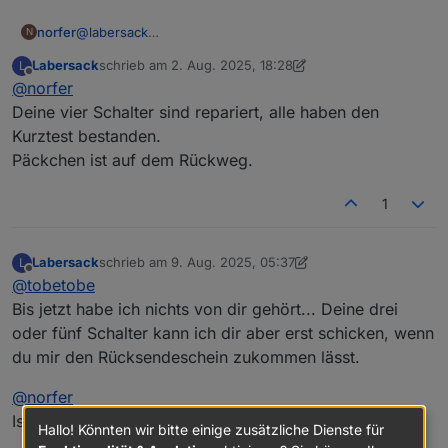
norfer
@
labersack
N
Einen Versuch ist es jedenfalls wert. Wohin kann ich
Labersack
schrieb am
2. Aug. 2025, 18:28
L
das Päckchen schicken?
zuletzt editiert von Labersack
8. Apr. 2025, 10:33
Offline
@
norfer
Deine vier Schalter sind repariert, alle haben den
Kurztest bestanden.
Päckchen ist auf dem Rückweg.
1
Labersack
schrieb am
9. Aug. 2025, 05:37
L
zuletzt editiert von Labersack
8. Sept. 2025, 07:37
Offline
@
tobetobe
Bis jetzt habe ich nichts von dir gehört... Deine drei
oder fünf Schalter kann ich dir aber erst schicken, wenn
du mir den Rücksendeschein zukommen lässt.
@
norfer
Ist das Päckchen bei dir angekommen?
Hallo! Könnten wir bitte einige zusätzliche Dienste für