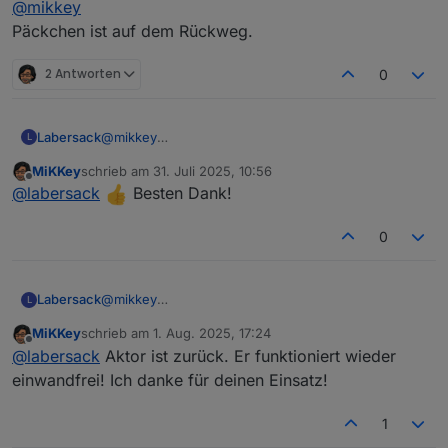
@
mikkey
Vielen lieben Dank.
Rücksendelabel ist auf dem Weg.
Päckchen ist auf dem Rückweg.
2 Antworten
0
Labersack
@
mikkey
L
Päckchen ist auf dem Rückweg.
MiKKey
schrieb am
31. Juli 2025, 10:56
zuletzt editiert von
Offline
@
labersack
Besten Dank!
0
Labersack
@
mikkey
L
Päckchen ist auf dem Rückweg.
MiKKey
schrieb am
1. Aug. 2025, 17:24
zuletzt editiert von
Offline
@
labersack
Aktor ist zurück. Er funktioniert wieder
einwandfrei! Ich danke für deinen Einsatz!
1