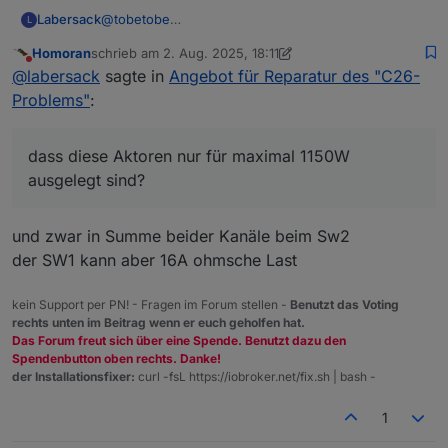
@
tobetobe
Labersack
L
Am HM-LC-Sw2-FM war die Sicherung defekt, läuft
Homoran
schrieb am
2. Aug. 2025, 18:11
wieder.
An einem der HM-LC-Sw1-FM ist Sicherung &
zuletzt editiert von Homoran
8. Feb. 2025, 20:13
Nicht stören
@
labersack
sagte in
Angebot für Reparatur des "C26-
Sicherungswiderstand in Ordnung, der hat andere
Probleme.
Bei drei HM-LC-Sw1-FM war der
Problems"
:
Ich weiß aber nicht, was da das Problem ist.
Sicherungswiderstand durch, habe ich alle drei
getauscht.
Übrigens: So viele defekte
Zwei haben danach wieder funktioniert, bei einem
Sicherungen/Sicherungswiderstände ist schon
dass diese Aktoren nur für maximal 1150W
brannte er sofort wieder durch, also hat auch der
seltsam.... was hattest du da dranhängen?
Kann dir also 3 reparierte Schalter zurückschicken.
ausgelegt sind?
andere Probleme.
Dir ist bekannt, dass diese Aktoren nur für maximal
Die beiden anderen schicke ich dir entweder defekt
1150W ausgelegt sind?
mit, oder ich behalte sie als Teilespender.
und zwar in Summe beider Kanäle beim Sw2
der SW1 kann aber 16A ohmsche Last
kein Support per PN! - Fragen im Forum stellen -
Benutzt das Voting
rechts unten im Beitrag wenn er euch geholfen hat.
Das Forum freut sich über eine Spende. Benutzt dazu den
Spendenbutton oben rechts. Danke!
der Installationsfixer:
curl -fsL https://iobroker.net/fix.sh | bash -
1