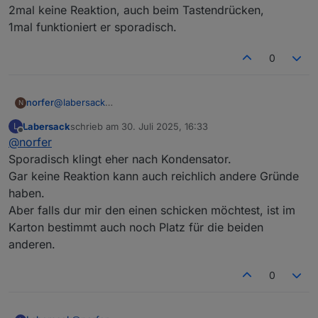
2mal keine Reaktion, auch beim Tastendrücken,
1mal funktioniert er sporadisch.
0
norfer
@
labersack
N
Ich war leider anderthalb Tage ausgenockt - leider nicht
Labersack
schrieb am
30. Juli 2025, 16:33
L
wegen Schnaps- daher erst jetzt meine Antwort:
zuletzt editiert von
Offline
@
norfer
2mal keine Reaktion, auch beim Tastendrücken,
1mal funktioniert er sporadisch.
Sporadisch klingt eher nach Kondensator.
Gar keine Reaktion kann auch reichlich andere Gründe
haben.
Aber falls dur mir den einen schicken möchtest, ist im
Karton bestimmt auch noch Platz für die beiden
anderen.
0