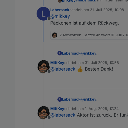
@
labersack
nimm den sehr ge
MiKKey
Labersack
schrieb am
31. Juli 2025, 10:08
L
Nur so macht es für alle Sinn!
zuletzt editiert von
@
mikkey
Vielen lieben Dank.
Offline
Rücksendelabel ist auf dem 
Päckchen ist auf dem Rückweg.
2 Antworten
Letzte Antwort
31. Juli 20
Labersack
@
mikkey
L
Päckchen ist auf dem Rüc
MiKKey
schrieb am
31. Juli 2025, 10:56
zuletzt editiert von
@
labersack
Besten Dank!
Offline
Labersack
@
mikkey
L
Päckchen ist auf dem Rüc
MiKKey
schrieb am
1. Aug. 2025, 17:24
zuletzt editiert von
@
labersack
Aktor ist zurück. Er fun
Offline