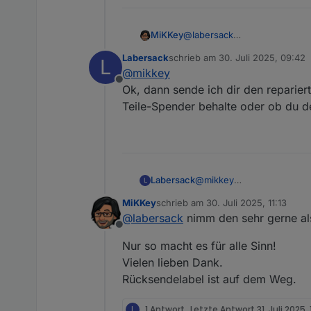
@
labersack
MiKKey
ich habe die beide so bekom
Labersack
schrieb am
30. Juli 2025, 09:42
L
Leider hab ich keine weitere
Der dritte funktioniert in me
zuletzt editiert von
@
mikkey
Ich hatte drei Stück als funkt
Offline
Ok, dann sende ich dir den repariert
Teile-Spender behalte oder ob du d
Labersack
@
mikkey
L
Ok, dann sende ich dir den
MiKKey
schrieb am
30. Juli 2025, 11:13
Spender behalte oder ob d
zuletzt editiert von
@
labersack
nimm den sehr gerne als
Offline
Nur so macht es für alle Sinn!
Vielen lieben Dank.
Rücksendelabel ist auf dem Weg.
L
1 Antwort
Letzte Antwort
31. Juli 2025,