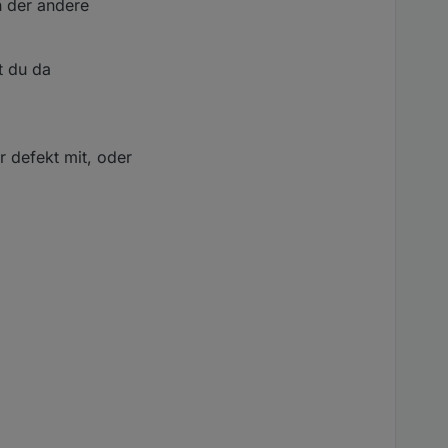
h der andere
t du da
r defekt mit, oder