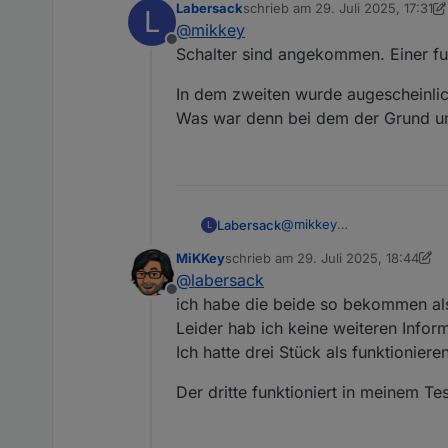
Labersack
schrieb am
29. Juli 2025, 17:31
L
zuletzt editiert von Labersack
@
mikkey
Offline
Schalter sind angekommen. Einer fun
In dem zweiten wurde augescheinlich
Was war denn bei dem der Grund u
@
mikkey
Labersack
L
Schalter sind angekommen. 
MiKKey
schrieb am
29. Juli 2025, 18:44
In dem zweiten wurde auges
zuletzt editiert von MiKKey
@
labersack
Was war denn bei dem de
Offline
ich habe die beide so bekommen als
Leider hab ich keine weiteren Infor
Ich hatte drei Stück als funktioniere
Der dritte funktioniert in meinem T