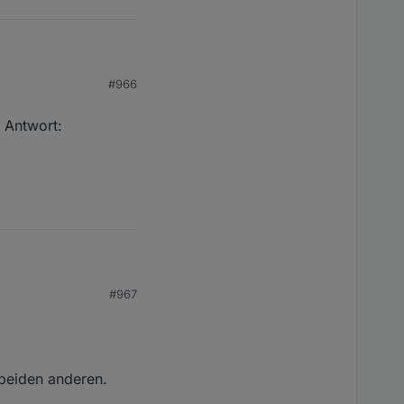
#966
e Antwort:
rt:
#967
 beiden anderen.