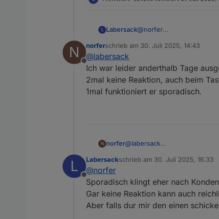
Labersack
@
norfer
L
Symptome?
norfer
schrieb am
30. Juli 2025, 14:43
N
zuletzt editiert von
@
labersack
Offline
Ich war leider anderthalb Tage ausg
2mal keine Reaktion, auch beim Tas
1mal funktioniert er sporadisch.
norfer
@
labersack
N
Ich war leider anderthalb Tage
Labersack
schrieb am
30. Juli 2025, 16:33
L
2mal keine Reaktion, auch bei
zuletzt editiert von
@
norfer
1mal funktioniert er sporadisch
Offline
Sporadisch klingt eher nach Konden
Gar keine Reaktion kann auch reich
Aber falls dur mir den einen schick