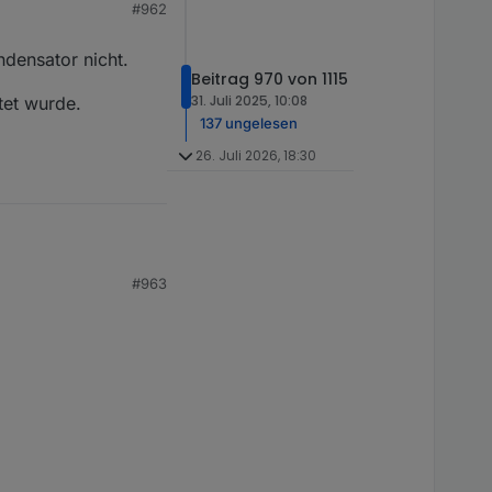
#962
ndensator nicht.
Beitrag 970 von 1115
31. Juli 2025, 10:08
tet wurde.
137 ungelesen
26. Juli 2026, 18:30
nsator nicht.
#963
t wurde.