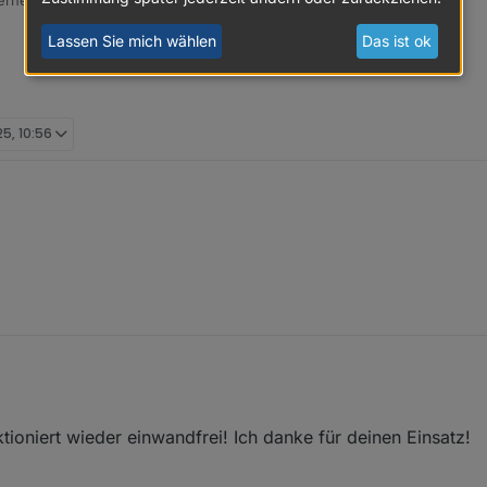
rne als Teilespender!
Lassen Sie mich wählen
Das ist ok
Weg.
25, 10:56
kweg.
kweg.
ktioniert wieder einwandfrei! Ich danke für deinen Einsatz!