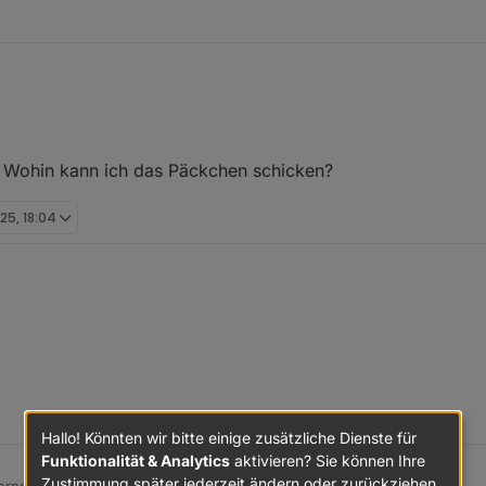
ch Kondensator.
uch reichlich andere Gründe haben.
en schicken möchtest, ist im Karton bestimmt auch noch Platz für die be
t. Wohin kann ich das Päckchen schicken?
025, 18:04
ls wert. Wohin kann ich das Päckchen schicken?
Hallo! Könnten wir bitte einige zusätzliche Dienste für
Funktionalität & Analytics
aktivieren? Sie können Ihre
Zustimmung später jederzeit ändern oder zurückziehen.