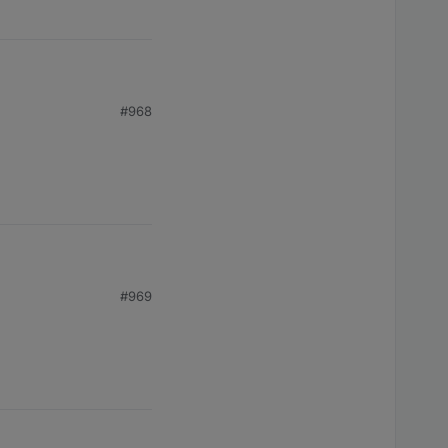
#968
iden anderen.
#969