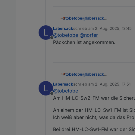
@
labersack
tobetobe
Hallo,
Labersack
schrieb am
2. Aug. 2025, 13:45
L
schön, dass es dein Angebo
Deinen ersten Post habe ic
zuletzt editiert von
@
tobetobe
@
norfer
einen ebenfalls defekten HM-LC-Sw2-FM (Fe
PN.
Offline
Reparatur versuchen, scheite
Vielen Dank & Gruß
Päckchen ist angekommen.
@
labersack
tobetobe
Hallo,
Labersack
schrieb am
2. Aug. 2025, 17:51
L
schön, dass es dein Angebo
Deinen ersten Post habe ic
zuletzt editiert von
@
tobetobe
einen ebenfalls defekten HM-LC-Sw2-FM (Fe
PN.
Offline
Reparatur versuchen, scheite
Vielen Dank & Gruß
Am HM-LC-Sw2-FM war die Sicherung
An einem der HM-LC-Sw1-FM ist Sic
Ich weiß aber nicht, was da das Pro
Bei drei HM-LC-Sw1-FM war der Sich