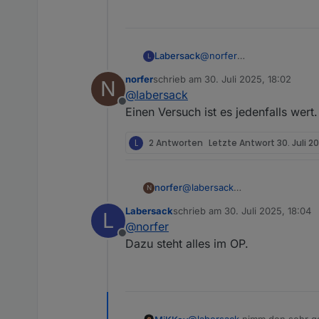
Labersack
@
norfer
L
Sporadisch klingt eher na
norfer
schrieb am
30. Juli 2025, 18:02
N
Gar keine Reaktion kann a
zuletzt editiert von
@
labersack
Aber falls dur mir den ein
Offline
Einen Versuch ist es jedenfalls wer
L
2 Antworten
Letzte Antwort
30. Juli 2
norfer
@
labersack
N
Einen Versuch ist es jedenfal
Labersack
schrieb am
30. Juli 2025, 18:04
L
zuletzt editiert von
@
norfer
Offline
Dazu steht alles im OP.