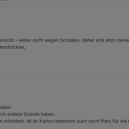
enockt - leider nicht wegen Schnaps- daher erst jetzt mein
tendrücken,
 ausgenockt - leider nicht wegen Schnaps- daher erst jetzt meine Antwo
m Tastendrücken,
.
sator.
lich andere Gründe haben.
en möchtest, ist im Karton bestimmt auch noch Platz für die