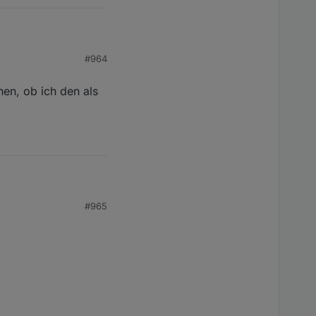
#964
hen, ob ich den als
, ob ich den als Teile-
#965