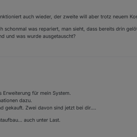
ktioniert auch wieder, der zweite will aber trotz neuem Ko
 schonmal was repariert, man sieht, dass bereits drin gelö
nd und was wurde ausgetauscht?
Einer funktioniert auch wieder, der zweite will aber trotz neuem Konde
cheinlich schonmal was repariert, man sieht, dass bereits drin gelöte
r Grund und und was wurde ausgetauscht?
 Erweiterung für mein System.
mationen dazu.
nd gekauft. Zwei davon sind jetzt bei dir….
estaufbau… auch unter Last.