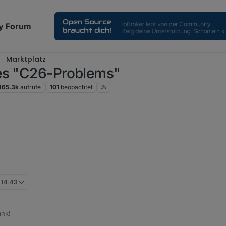
y Forum
Marktplatz
des "C26-Problems"
365.3k
aufrufe
101
beobachtet
am die Rolladenschalter vor sich hin: 3 Stück hat es schon erwischt, 1
en Rolladenschaltern gelassen.
zur Inspektion bzw REparatur? Der Dimmer ist nicht so wichtig, die ande
oren beisteuern, falls deine Vorräte zur Neige gehen.
, 14:43
ank!