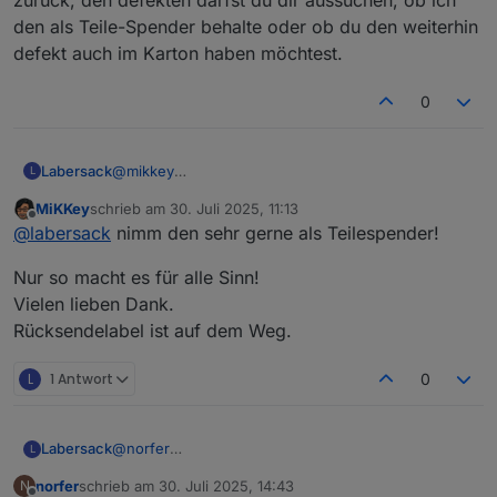
den als Teile-Spender behalte oder ob du den weiterhin
defekt auch im Karton haben möchtest.
0
Labersack
@
mikkey
L
Ok, dann sende ich dir den reparierten auf jeden
MiKKey
schrieb am
30. Juli 2025, 11:13
Fall zurück, den defekten darfst du dir aussuchen,
zuletzt editiert von
Offline
@
labersack
nimm den sehr gerne als Teilespender!
ob ich den als Teile-Spender behalte oder ob du
den weiterhin defekt auch im Karton haben
Nur so macht es für alle Sinn!
möchtest.
Vielen lieben Dank.
Rücksendelabel ist auf dem Weg.
L
1 Antwort
0
Labersack
@
norfer
L
Symptome?
norfer
schrieb am
30. Juli 2025, 14:43
N
zuletzt editiert von