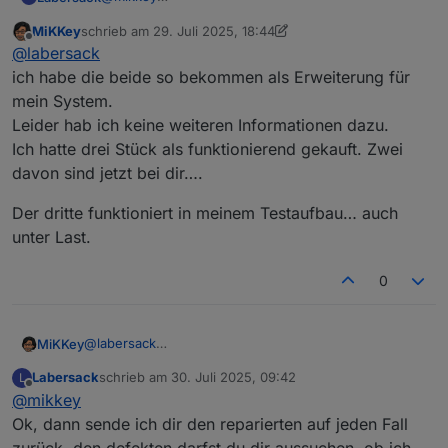
Schalter sind angekommen. Einer funktioniert auch
MiKKey
schrieb am
29. Juli 2025, 18:44
wieder, der zweite will aber trotz neuem
In dem zweiten wurde augescheinlich schonmal
zuletzt editiert von MiKKey
Offline
@
labersack
Kondensator nicht.
was repariert, man sieht, dass bereits drin gelötet
wurde.
ich habe die beide so bekommen als Erweiterung für
Was war denn bei dem der Grund und und was
mein System.
wurde ausgetauscht?
Leider hab ich keine weiteren Informationen dazu.
Ich hatte drei Stück als funktionierend gekauft. Zwei
davon sind jetzt bei dir….
Der dritte funktioniert in meinem Testaufbau… auch
unter Last.
0
@
labersack
MiKKey
ich habe die beide so bekommen als Erweiterung für
Labersack
schrieb am
30. Juli 2025, 09:42
L
mein System.
Der dritte funktioniert in meinem Testaufbau… auch
zuletzt editiert von
Offline
@
mikkey
Leider hab ich keine weiteren Informationen dazu.
unter Last.
Ich hatte drei Stück als funktionierend gekauft. Zwei
Ok, dann sende ich dir den reparierten auf jeden Fall
davon sind jetzt bei dir….
zurück, den defekten darfst du dir aussuchen, ob ich