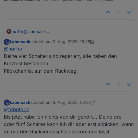
1
norfer
@
labersack
N
Einen Versuch ist es jedenfalls wert. Wohin kann ich
Labersack
schrieb am
2. Aug. 2025, 18:28
L
das Päckchen schicken?
zuletzt editiert von Labersack
8. Apr. 2025, 10:33
Offline
@
norfer
Deine vier Schalter sind repariert, alle haben den
Kurztest bestanden.
Päckchen ist auf dem Rückweg.
1
Labersack
schrieb am
9. Aug. 2025, 05:37
L
zuletzt editiert von Labersack
8. Sept. 2025, 07:37
Offline
@
tobetobe
Bis jetzt habe ich nichts von dir gehört... Deine drei
oder fünf Schalter kann ich dir aber erst schicken, wenn
du mir den Rücksendeschein zukommen lässt.