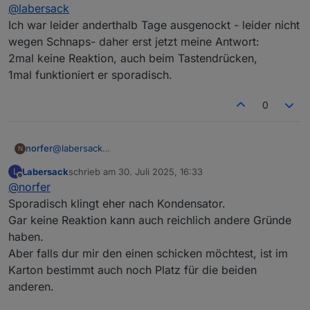
Offline
@
labersack
Ich war leider anderthalb Tage ausgenockt - leider nicht
wegen Schnaps- daher erst jetzt meine Antwort:
2mal keine Reaktion, auch beim Tastendrücken,
1mal funktioniert er sporadisch.
0
norfer
@
labersack
N
Ich war leider anderthalb Tage ausgenockt - leider nicht
Labersack
schrieb am
30. Juli 2025, 16:33
L
wegen Schnaps- daher erst jetzt meine Antwort:
zuletzt editiert von
Offline
@
norfer
2mal keine Reaktion, auch beim Tastendrücken,
1mal funktioniert er sporadisch.
Sporadisch klingt eher nach Kondensator.
Gar keine Reaktion kann auch reichlich andere Gründe
haben.
Aber falls dur mir den einen schicken möchtest, ist im
Karton bestimmt auch noch Platz für die beiden
anderen.