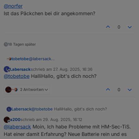
@
norfer
Ist das Päckchen bei dir angekommen?
0
18 Tagen später
@
labersack
tobetobe
Hallo,
Labersack
schrieb am
27. Aug. 2025, 16:36
L
schön, dass es dein Angebot noch immer gibt. Ich
Deinen ersten Post habe ich gelesen und bin mit den
zuletzt editiert von
Offline
@
tobetobe
HalliHallo, gibt's dich noch?
habe mittlerweile 4 Stück HM-LC-Sw1-FM mit
Bedingungen einverstanden. Bitte schicke mir deine
verschmortem Si-R und einen ebenfalls defekten
Adresse per PN.
Vielen Dank & Gruß
HM-LC-Sw2-FM (Fehler unbekannt) hier liegen. Ich
2 Antworten
0
wollte mich zunächst selbst an einer Reparatur
versuchen, scheitere aber daran, eine Quelle für die
Si-R zu finden. Von daher hoffe ich auf dich...
Labersack
@
tobetobe
HalliHallo, gibt's dich noch?
L
a200
schrieb am
29. Aug. 2025, 16:12
zuletzt editiert von
Offline
@
labersack
Moin, Ich habe Probleme mit HM-Sec-TiS.
Hat einer damit Erfahrung? Neue Batterie rein und es