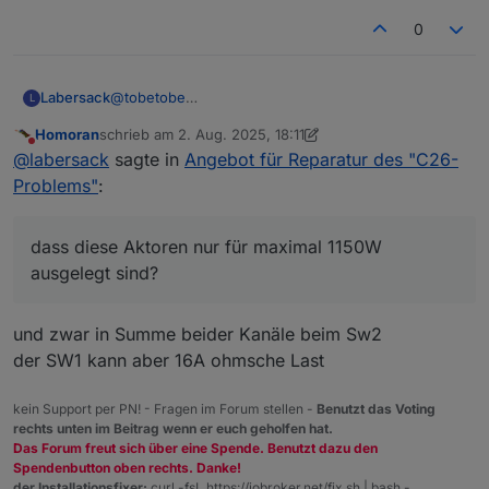
0
@
tobetobe
Labersack
L
Am HM-LC-Sw2-FM war die Sicherung defekt, läuft
Homoran
schrieb am
2. Aug. 2025, 18:11
wieder.
An einem der HM-LC-Sw1-FM ist Sicherung &
zuletzt editiert von Homoran
8. Feb. 2025, 20:13
Nicht stören
@
labersack
sagte in
Angebot für Reparatur des "C26-
Sicherungswiderstand in Ordnung, der hat andere
Probleme.
Bei drei HM-LC-Sw1-FM war der
Problems"
:
Ich weiß aber nicht, was da das Problem ist.
Sicherungswiderstand durch, habe ich alle drei
getauscht.
Übrigens: So viele defekte
Zwei haben danach wieder funktioniert, bei einem
Sicherungen/Sicherungswiderstände ist schon
dass diese Aktoren nur für maximal 1150W
brannte er sofort wieder durch, also hat auch der
seltsam.... was hattest du da dranhängen?
Kann dir also 3 reparierte Schalter zurückschicken.
ausgelegt sind?
andere Probleme.
Dir ist bekannt, dass diese Aktoren nur für maximal
Die beiden anderen schicke ich dir entweder defekt
1150W ausgelegt sind?
mit, oder ich behalte sie als Teilespender.
und zwar in Summe beider Kanäle beim Sw2
der SW1 kann aber 16A ohmsche Last
kein Support per PN! - Fragen im Forum stellen -
Benutzt das Voting
rechts unten im Beitrag wenn er euch geholfen hat.
Das Forum freut sich über eine Spende. Benutzt dazu den
Spendenbutton oben rechts. Danke!
der Installationsfixer:
curl -fsL https://iobroker.net/fix.sh | bash -