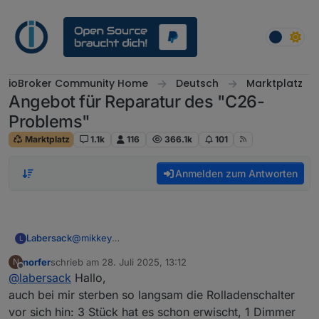
Weiter zum Inhalt
ioBroker Community Home
Deutsch
Marktplatz
Angebot für Reparatur des "C26-
Problems"
Marktplatz
1.1k
116
366.1k
101
Anmelden zum Antworten
Labersack
@
mikkey
L
Ja, das klingt nach Kondensator. Adresse kommt
norfer
schrieb am
28. Juli 2025, 13:12
N
per PN.
zuletzt editiert von
Offline
@
labersack
Hallo,
auch bei mir sterben so langsam die Rolladenschalter
vor sich hin: 3 Stück hat es schon erwischt, 1 Dimmer