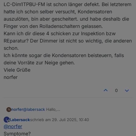
LC-Dim1TPBU-FM ist schon länger defekt. Bei letzterem
hatte ich schon selber versucht, Kondensatoren
auszulöten, bin aber gescheitert. und habe deshalb die
Finger von den Rolladenschaltern gelassen.
Kann ich dir diese 4 schicken zur Inspektion bzw
REparatur? Der Dimmer ist nicht so wichtig, die anderen
schon.
Ich könnte sogar die Kondensatoren beisteuern, falls
deine Vorräte zur Neige gehen.
Viele Grüße
norfer
0
norfer
@
labersack
Hallo,
N
auch bei mir sterben so langsam die Rolladenschalter
Labersack
schrieb am
29. Juli 2025, 10:40
L
vor sich hin: 3 Stück hat es schon erwischt, 1 Dimmer
zuletzt editiert von
Offline
@
norfer
LC-Dim1TPBU-FM ist schon länger defekt. Bei letzterem
hatte ich schon selber versucht, Kondensatoren
Symptome?