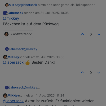
@
labersack
nimm den sehr gerne als Teilespender!
MiKKey
Labersack
schrieb am
31. Juli 2025, 10:08
L
Nur so macht es für alle Sinn!
zuletzt editiert von
Offline
@
mikkey
Vielen lieben Dank.
Rücksendelabel ist auf dem Weg.
Päckchen ist auf dem Rückweg.
2 Antworten
0
Labersack
@
mikkey
L
Päckchen ist auf dem Rückweg.
MiKKey
schrieb am
31. Juli 2025, 10:56
zuletzt editiert von
Offline
@
labersack
Besten Dank!
0
Labersack
@
mikkey
L
Päckchen ist auf dem Rückweg.
MiKKey
schrieb am
1. Aug. 2025, 17:24
zuletzt editiert von
Offline
@
labersack
Aktor ist zurück. Er funktioniert wieder