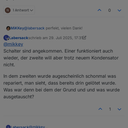
auszulöten, bin aber gescheitert. und habe deshalb die
Finger von den Rolladenschaltern gelassen.
N
1 Antwort
0
Kann ich dir diese 4 schicken zur Inspektion bzw
REparatur? Der Dimmer ist nicht so wichtig, die anderen
schon.
MiKKey
@
labersack
perfekt, vielen Dank!
Ich könnte sogar die Kondensatoren beisteuern, falls
deine Vorräte zur Neige gehen.
Labersack
schrieb am
29. Juli 2025, 17:31
L
Viele Grüße
zuletzt editiert von Labersack
Offline
@
mikkey
norfer
Schalter sind angekommen. Einer funktioniert auch
wieder, der zweite will aber trotz neuem Kondensator
nicht.
In dem zweiten wurde augescheinlich schonmal was
repariert, man sieht, dass bereits drin gelötet wurde.
Was war denn bei dem der Grund und und was wurde
ausgetauscht?
1
@
mikkey
Labersack
L