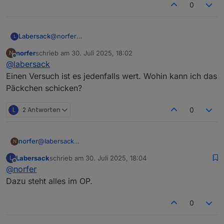
0
Labersack
@
norfer
L
Sporadisch klingt eher nach Kondensator.
norfer
schrieb am
30. Juli 2025, 18:02
N
Gar keine Reaktion kann auch reichlich andere
zuletzt editiert von
Offline
@
labersack
Gründe haben.
Aber falls dur mir den einen schicken möchtest, ist
Einen Versuch ist es jedenfalls wert. Wohin kann ich das
im Karton bestimmt auch noch Platz für die beiden
Päckchen schicken?
anderen.
L
2 Antworten
0
norfer
@
labersack
N
Einen Versuch ist es jedenfalls wert. Wohin kann ich
Labersack
schrieb am
30. Juli 2025, 18:04
L
das Päckchen schicken?
zuletzt editiert von
Offline
@
norfer
Dazu steht alles im OP.
0